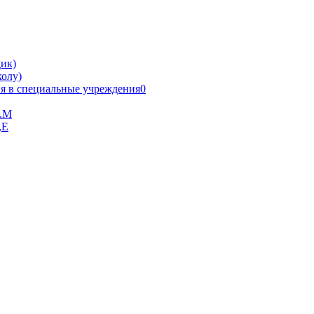
ик)
олу)
я в специальные учреждения0
В.М
,Е