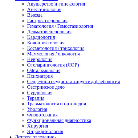
Акушерство и гинекология
Анестезиология
Выезда
Гастроэнтерология
Гематология / Гемостазиология
Дерматовенерология
Кардиология
Колопроктология
Косметология / трихология
Маммология / онкология
Неврология
Отоларингология (ЛОР)
Офтальмология
Психиатрия
Сердечно-сосудистая хирургия, флебология
Сестринское дело
Сурдология
Терапия
Травматология и ортопедия
Урология
Физиотерапия
Функциональная диагностика
Хирургия
Эндокринология
Детское отделение