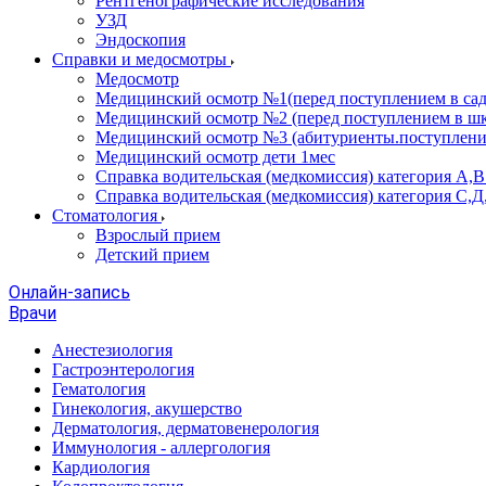
Рентгенографические исследования
УЗД
Эндоскопия
Справки и медосмотры
Медосмотр
Медицинский осмотр №1(перед поступлением в сад
Медицинский осмотр №2 (перед поступлением в шк
Медицинский осмотр №3 (абитуриенты.поступлени
Медицинский осмотр дети 1мес
Справка водительская (медкомиссия) категория А,
Справка водительская (медкомиссия) категория С,Д
Стоматология
Взрослый прием
Детский прием
Онлайн-запись
Врачи
Анестезиология
Гастроэнтерология
Гематология
Гинекология, акушерство
Дерматология, дерматовенерология
Иммунология - аллергология
Кардиология