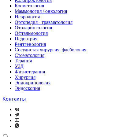
Колопроктология
Косметология
Маммология / онкология
Неврология
Ортопедия - травматология
Отоларингология
Офтальмология
Педиатрия
Рентгенология
Сосудистая хирургия, флебология
Стоматология
Терапия
УЗД
Физиотерапия
Хирургия
Эндокринология
Эндоскопия
Контакты