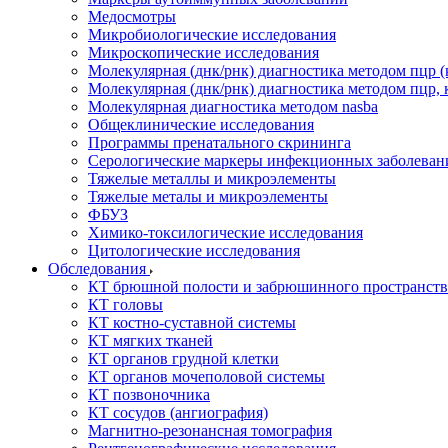
Медосмотры
Микробиологические исследования
Микроскопические исследования
Молекулярная (днк/рнк) диагностика методом пцр (
Молекулярная (днк/рнк) диагностика методом пцр, 
Молекулярная диагностика методом nasba
Общеклинические исследования
Программы пренатального скрининга
Серологические маркеры инфекционных заболеван
Тяжелые металлы и микроэлементы
Тяжелые металы и микроэлементы
ФБУЗ
Химико-токсилогические исследования
Цитологические исследования
Обследования
КТ брюшной полости и забрюшинного пространств
КТ головы
КТ костно-суставной системы
КТ мягких тканей
КТ органов грудной клетки
КТ органов мочеполовой системы
КТ позвоночника
КТ сосудов (ангиография)
Магнитно-резонансная томография