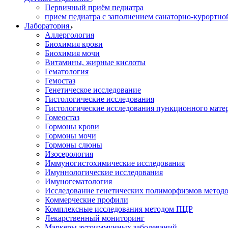
Первичный приём педиатра
прием педиатра с заполнением санаторно-курортно
Лаборатория
Аллергология
Биохимия крови
Биохимия мочи
Витамины, жирные кислоты
Гематология
Гемостаз
Генетическое исследование
Гистологические исследования
Гистологические исследования пункционного мате
Гомеостаз
Гормоны крови
Гормоны мочи
Гормоны слюны
Изосерология
Иммуногистохимические исследования
Имуннологические исследования
Имуногематология
Исследование генетических полиморфизмов метод
Коммерческие профили
Комплексные исследования методом ПЦР
Лекарственный мониторинг
Маркеры аутоиммунных заболеваний