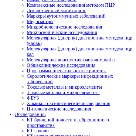
Комплексные исследования методом ПЦР
Лекарственный мониторинг
Маркеры аутоиммунных заболеваний
Медосмотры
Микробиологические исследования
Микроскопические исследования
Молекулярная (днк/рнк) диагностика методом пцр
(кровь)
Молекулярная (днк/рнк) диагностика методом пцр,
кал
Молекулярная диагностика методом nasba
Общеклинические исследования
Программы пренатального скрининга
Серологические маркеры инфекционных
заболеваний
Тяжелые металлы и микроэлементы
Тяжелые металы и микроэлементы
ФБУЗ
Химико-токсилогические исследования
Цитологические исследования
Обследования
КТ брюшной полости и забрюшинного
пространства
КТ головы