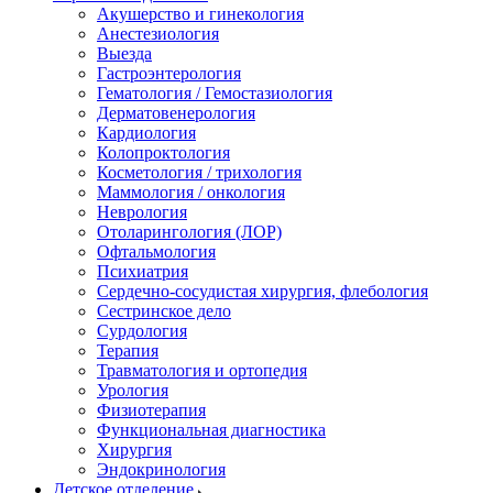
Акушерство и гинекология
Анестезиология
Выезда
Гастроэнтерология
Гематология / Гемостазиология
Дерматовенерология
Кардиология
Колопроктология
Косметология / трихология
Маммология / онкология
Неврология
Отоларингология (ЛОР)
Офтальмология
Психиатрия
Сердечно-сосудистая хирургия, флебология
Сестринское дело
Сурдология
Терапия
Травматология и ортопедия
Урология
Физиотерапия
Функциональная диагностика
Хирургия
Эндокринология
Детское отделение