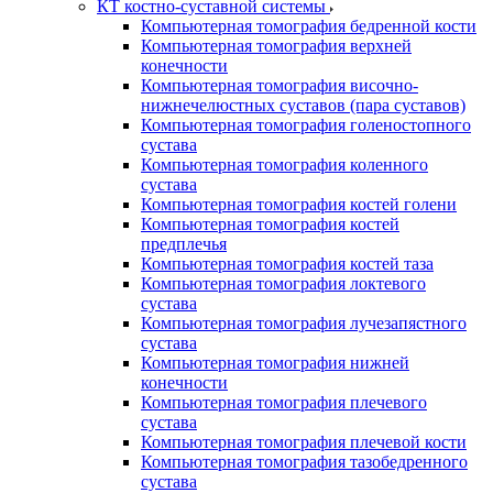
КТ костно-суставной системы
Компьютерная томография бедренной кости
Компьютерная томография верхней
конечности
Компьютерная томография височно-
нижнечелюстных суставов (пара суставов)
Компьютерная томография голеностопного
сустава
Компьютерная томография коленного
сустава
Компьютерная томография костей голени
Компьютерная томография костей
предплечья
Компьютерная томография костей таза
Компьютерная томография локтевого
сустава
Компьютерная томография лучезапястного
сустава
Компьютерная томография нижней
конечности
Компьютерная томография плечевого
сустава
Компьютерная томография плечевой кости
Компьютерная томография тазобедренного
сустава