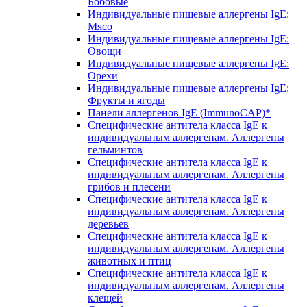
Бобовые
Индивидуальные пищевые аллергены IgE:
Мясо
Индивидуальные пищевые аллергены IgE:
Овощи
Индивидуальные пищевые аллергены IgE:
Орехи
Индивидуальные пищевые аллергены IgE:
Фрукты и ягоды
Панели аллергенов IgE (ImmunoCAP)*
Специфические антитела класса IgE к
индивидуальным аллергенам. Аллергены
гельминтов
Специфические антитела класса IgE к
индивидуальным аллергенам. Аллергены
грибов и плесени
Специфические антитела класса IgE к
индивидуальным аллергенам. Аллергены
деревьев
Специфические антитела класса IgE к
индивидуальным аллергенам. Аллергены
животных и птиц
Специфические антитела класса IgE к
индивидуальным аллергенам. Аллергены
клещей