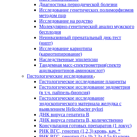
Диагностика периодической болезни
Исследование генетических полиморфизмов
методом пцр
Исследование на родство
Молекулярно-генетический анализ мужского
бесплодия
Неинвазивный пренатальный днк-тест
(нипт)
Исследование кариотипа
(кариотипирование)
Наследственные эпилепсии
Тандемная масс-спектрометрия(спектр
ацилкарнитинов,аминокислот)
Гистологические исследования
Гистологическое исследование плаценты
Гистологическое исследование эндометрия
(в т.ч. пайпель-биопсия)
Гистологическое исследование
эндоскопического материала желудка с
выявлением Helicobacter pylori
ДНК вируса гепатита B
ДНК вируса гепатита B, количественно
Консультация готовых препаратов (1 локус)
РНК ВГC, генотип (1,2,3) кровь, кач. *
РНК ВГC, генотип (1a,1b,2,3a,4,5a,6) кровь,