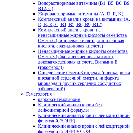
Водорастворимые витамины (B1, B5, B6, В9,
В12, С)
Жирорастворимые витамины (A, D, E, K)
Комплексный анализ крови на витамины (A,
D, E, K, C, B1, B5, B6, В9, B12)
Комплексный анализ крови на
ненасыщенные жирные кислоты семейства
Омега-6 (линолевая кислота, линоленовая
кислота, арахидоновая кислота)
Ненасыщенные жирные кислоты семейства
Омега-3 (эйкозапентаеновая кислота,
докозагексаеновая кислота, Витамин E
(токоферол))
Определение Омега-3 индекса (оценка риска
внезапной сердечной смерти, инфаркта
миокарда и других сердечно-сосудистых
заболеваний)
Гематология
карбоксигемоглобин
Клинический анализ крови без
лейкоцитарной формулы
Клинический анализ крови с лейкоцитарной
формулой (5DIFF)
Клинический анализ крови с лейкоцитарной
формулой (5DIFF) + СОЭ