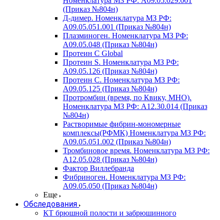
Номенклатура МЗ РФ: A09.05.029.001
(Приказ №804н)
Д-димер. Номенклатура МЗ РФ:
A09.05.051.001 (Приказ №804н)
Плазминоген. Номенклатура МЗ РФ:
A09.05.048 (Приказ №804н)
Протеин C Global
Протеин S. Номенклатура МЗ РФ:
A09.05.126 (Приказ №804н)
Протеин С. Номенклатура МЗ РФ:
A09.05.125 (Приказ №804н)
Протромбин (время, по Квику, МНО).
Номенклатура МЗ РФ: A12.30.014 (Приказ
№804н)
Растворимые фибрин-мономерные
комплексы(РФМК) Номенклатура МЗ РФ:
A09.05.051.002 (Приказ №804н)
Тромбиновое время. Номенклатура МЗ РФ:
A12.05.028 (Приказ №804н)
Фактор Виллебранда
Фибриноген. Номенклатура МЗ РФ:
A09.05.050 (Приказ №804н)
Еще
Обследования
КТ брюшной полости и забрюшинного