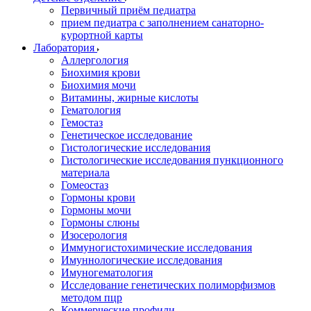
Первичный приём педиатра
прием педиатра с заполнением санаторно-
курортной карты
Лаборатория
Аллергология
Биохимия крови
Биохимия мочи
Витамины, жирные кислоты
Гематология
Гемостаз
Генетическое исследование
Гистологические исследования
Гистологические исследования пункционного
материала
Гомеостаз
Гормоны крови
Гормоны мочи
Гормоны слюны
Изосерология
Иммуногистохимические исследования
Имуннологические исследования
Имуногематология
Исследование генетических полиморфизмов
методом пцр
Коммерческие профили