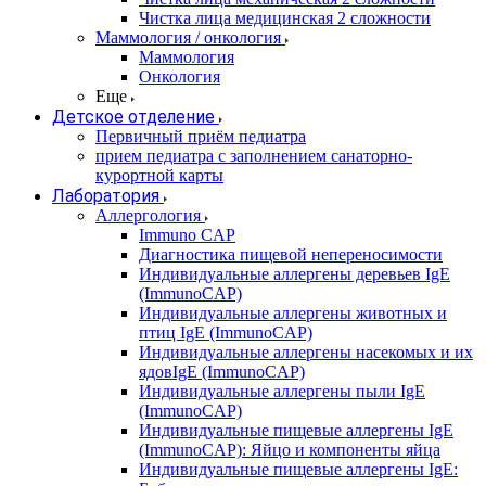
Чистка лица медицинская 2 сложности
Маммология / онкология
Маммология
Онкология
Еще
Детское отделение
Первичный приём педиатра
прием педиатра с заполнением санаторно-
курортной карты
Лаборатория
Аллергология
Immuno CAP
Диагностика пищевой непереносимости
Индивидуальные аллергены деревьев IgE
(ImmunoCAP)
Индивидуальные аллергены животных и
птиц IgE (ImmunoCAP)
Индивидуальные аллергены насекомых и их
ядовIgE (ImmunoCAP)
Индивидуальные аллергены пыли IgE
(ImmunoCAP)
Индивидуальные пищевые аллергены IgE
(ImmunoCAP): Яйцо и компоненты яйца
Индивидуальные пищевые аллергены IgE: