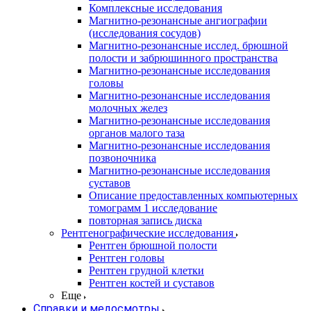
Комплексные исследования
Магнитно-резонансные ангиографии
(исследования сосудов)
Магнитно-резонансные исслед. брюшной
полости и забрюшинного пространства
Магнитно-резонансные исследования
головы
Магнитно-резонансные исследования
молочных желез
Магнитно-резонансные исследования
органов малого таза
Магнитно-резонансные исследования
позвоночника
Магнитно-резонансные исследования
суставов
Описание предоставленных компьютерных
томограмм 1 исследование
повторная запись диска
Рентгенографические исследования
Рентген брюшной полости
Рентген головы
Рентген грудной клетки
Рентген костей и суставов
Еще
Справки и медосмотры