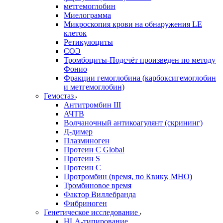
метгемоглобин
Миелограмма
Микроскопия крови на обнаружения LE
клеток
Ретикулоциты
СОЭ
Тромбоциты-Подсчёт произведен по методу
Фонио
Фракции гемоглобина (карбоксигемоглобин
и метгемоглобин)
Гемостаз
Антитромбин III
АЧТВ
Волчаночный антикоагулянт (скрининг)
Д-димер
Плазминоген
Протеин C Global
Протеин S
Протеин С
Протромбин (время, по Квику, МНО)
Тромбиновое время
Фактор Виллебранда
Фибриноген
Генетическое исследование
HLA-типирование