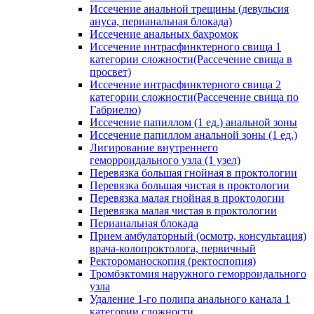
Иссечение анальной трещины (девульсия
ануса, перианальная блокада)
Иссечение анальных бахромок
Иссечение интрасфинктерного свища 1
категории сложности(Рассечение свища в
просвет)
Иссечение интрасфинктерного свища 2
категории сложности(Рассечение свища по
Габриелю)
Иссечение папиллом (1 ед.) анальной зоны
Иссечение папиллом анальной зоны (1 ед.)
Лигирование внутреннего
геморроидального узла (1 узел)
Перевязка большая гнойная в проктологии
Перевязка большая чистая в проктологии
Перевязка малая гнойная в проктологии
Перевязка малая чистая в проктологии
Перианальная блокада
Прием амбулаторный (осмотр, консультация)
врача-колопроктолога, первичный
Ректороманоскопия (ректоспопия)
Тромбэктомия наружного геморроидального
узла
Удаление 1-го полипа анального канала 1
категории сложности