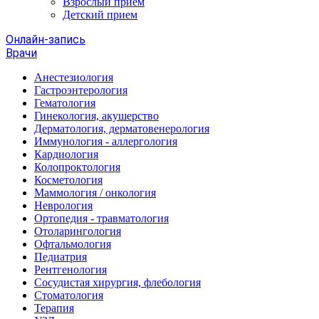
Взрослый прием
Детский прием
Онлайн-запись
Врачи
Анестезиология
Гастроэнтерология
Гематология
Гинекология, акушерство
Дерматология, дерматовенерология
Иммунология - аллергология
Кардиология
Колопроктология
Косметология
Маммология / онкология
Неврология
Ортопедия - травматология
Отоларингология
Офтальмология
Педиатрия
Рентгенология
Сосудистая хирургия, флебология
Стоматология
Терапия