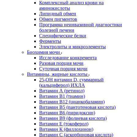
Комплексный анализ крови на
аминокислоты
Липидный обмен
Обмен пигментов
Программа неинвазивной диагностики
болезней печени
Специфические белки
Ферменты
Электролиты и микроэлементы
Биохимия мочи
Исследование конкремента
Разовая порция мочи
Суточная порция мочи
Витамины, жирные кислоты
25-OH витамин D, суммарный
(кальциферол) ИХЛА
Витамин А (ретинол)
Витамин В1 (тиамин)
Витамин В12 (цианкобаламин)
Витамин В5 (пантотеновая кислота)
Витамин В6 (пиридоксин)
Витамин В9 (фолиевая кислота)
Витамин Е (токоферол)
Витамин К (филлохинон)
Витамин С (аскорбиновая кислота)