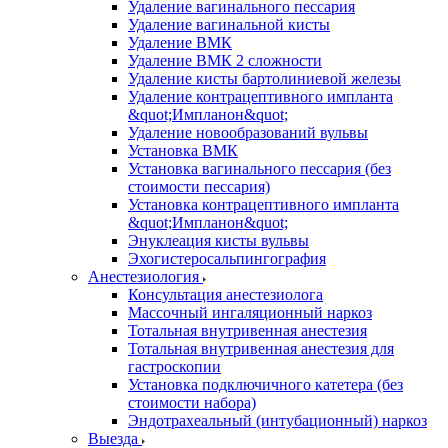
Удаление вагинального пессария
Удаление вагинальной кисты
Удаление ВМК
Удаление ВМК 2 сложности
Удаление кисты бартолиниевой железы
Удаление контрацептивного импланта
&quot;Импланон&quot;
Удаление новообразований вульвы
Установка ВМК
Установка вагинального пессария (без
стоимости пессария)
Установка контрацептивного импланта
&quot;Импланон&quot;
Энуклеация кисты вульвы
Эхогистеросальпингография
Анестезиология
Консультация анестезиолога
Массочный ингаляционный наркоз
Тотальная внутривенная анестезия
Тотальная внутривенная анестезия для
гастроскопии
Установка подключичного катетера (без
стоимости набора)
Эндотрахеальный (интубационный) наркоз
Выезда