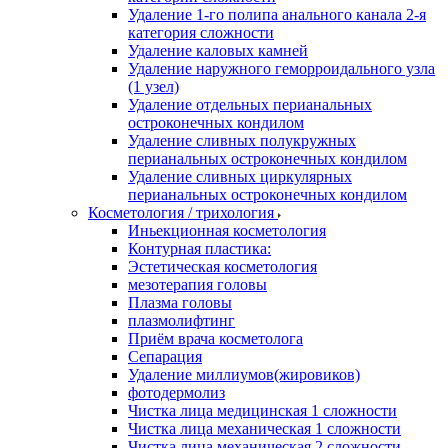
Удаление 1-го полипа анального канала 2-я
категория сложности
Удаление каловых камней
Удаление наружного геморроидального узла
(1 узел)
Удаление отдельных перианальных
остроконечных кондилом
Удаление сливных полукружных
перианальных остроконечных кондилом
Удаление сливных циркулярных
перианальных остроконечных кондилом
Косметология / трихология
Иньекционная косметология
Контурная пластика:
Эстетическая косметология
мезотерапия головы
Плазма головы
плазмолифтинг
Приём врача косметолога
Сепарация
Удаление миллиумов(жировиков)
фотодермолиз
Чистка лица медицинская 1 сложности
Чистка лица механическая 1 сложности
Чистка лица механическая 2 сложности