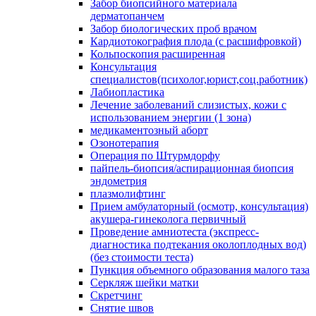
Забор биопсийного материала
дерматопанчем
Забор биологических проб врачом
Кардиотокография плода (с расшифровкой)
Кольпоскопия расширенная
Консультация
специалистов(психолог,юрист,соц.работник)
Лабиопластика
Лечение заболеваний слизистых, кожи с
использованием энергии (1 зона)
медикаментозный аборт
Озонотерапия
Операция по Штурмдорфу
пайпель-биопсия/аспирационная биопсия
эндометрия
плазмолифтинг
Прием амбулаторный (осмотр, консультация)
акушера-гинеколога первичный
Проведение амниотеста (экспресс-
диагностика подтекания околоплодных вод)
(без стоимости теста)
Пункция объемного образования малого таза
Серкляж шейки матки
Скретчинг
Снятие швов