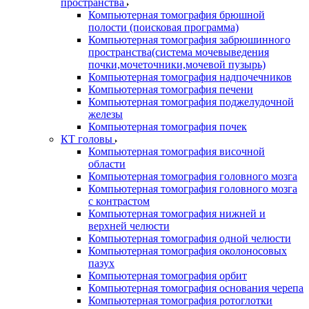
пространства
Компьютерная томография брюшной
полости (поисковая программа)
Компьютерная томография забрюшинного
пространства(система мочевыведения
почки,мочеточники,мочевой пузырь)
Компьютерная томография надпочечников
Компьютерная томография печени
Компьютерная томография поджелудочной
железы
Компьютерная томография почек
КТ головы
Компьютерная томография височной
области
Компьютерная томография головного мозга
Компьютерная томография головного мозга
с контрастом
Компьютерная томография нижней и
верхней челюсти
Компьютерная томография одной челюсти
Компьютерная томография околоносовых
пазух
Компьютерная томография орбит
Компьютерная томография основания черепа
Компьютерная томография ротоглотки