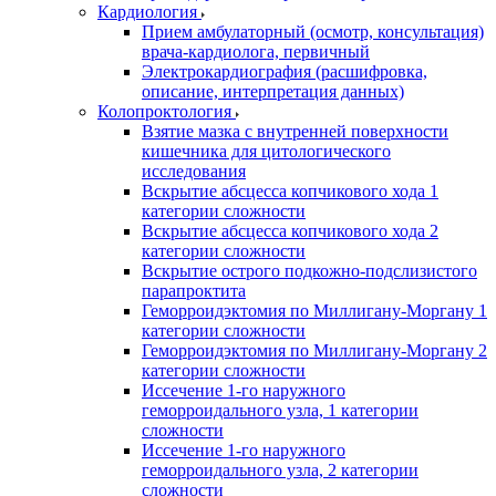
Кардиология
Прием амбулаторный (осмотр, консультация)
врача-кардиолога, первичный
Электрокардиография (расшифровка,
описание, интерпретация данных)
Колопроктология
Взятие мазка с внутренней поверхности
кишечника для цитологического
исследования
Вскрытие абсцесса копчикового хода 1
категории сложности
Вскрытие абсцесса копчикового хода 2
категории сложности
Вскрытие острого подкожно-подслизистого
парапроктита
Геморроидэктомия по Миллигану-Моргану 1
категории сложности
Геморроидэктомия по Миллигану-Моргану 2
категории сложности
Иссечение 1-го наружного
геморроидального узла, 1 категории
сложности
Иссечение 1-го наружного
геморроидального узла, 2 категории
сложности