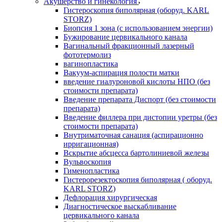
Акушерство и гинекология
Гистероскопия биполярная (оборуд. KARL
STORZ)
Биопсия 1 зона (с использованием энергии)
Бужирование цервикального канала
Вагинальный фракционный лазерный
фототермолиз
вагинопластика
Вакуум-аспирация полости матки
введение гиалуроновой кислоты НПО (без
стоимости препарата)
Введение препарата Диспорт (без стоимости
препарата)
Введение филлера при дистопии уретры (без
стоимости препарата)
Внутриматочная санация (аспирационно
ирригационная)
Вскрытие абсцесса бартолиниевой железы
Вульвоскопия
Гименопластика
Гистерорезектоскопия биполярная ( оборуд.
KARL STORZ)
Дефлорация хирургическая
Диагностическое выскабливание
цервикального канала