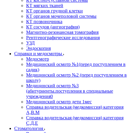
КТ костно-суставной системы
КТ мягких тканей
КТ органов грудной клетки
КТ органов мочеполовой системы
КТ позвоночника
КТ сосудов (ангиография)
Магнитно-резонансная томография
Рентгенографические исследования
УЗД
Эндоскопия
Справки и медосмотры
Медосмотр
Медицинский осмотр №1(перед поступлением в
садик)
Медицинский осмотр №2 (перед поступлением в
школу)
Медицинский осмотр №3
(абитуриенты.поступления в специальные
учреждения0
Медицинский осмотр дети 1мес
Справка водительская (медкомиссия) категория
А,В.М
Справка водительская (медкомиссия) категория
С,Д,Е
Стоматология