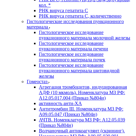
кол. *
РНК вируса гепатита C
РНК вируса гепатита C, количественно
Гистологические исследования пункционного
материала
Гистологическое исследование
пункционного материала молочной железы
Гистологическое исследование
пункционного материала печени
Гистологическое исследование
пункционного материала почек
Гистологическое исследование
пункционного материала щитовидной
железы
Гомеостаз
Агрегация тромбоцитов, индуцированная
АДФ (10 мкмоль). Номенклатура МЗ РФ:
A12.05.017.004 (Приказ №804н)
активность анти-ХА
Антитромбин III. Номенклатура МЗ РФ:
A09.05.047 (Приказ №804н)
АЧТВ. Номенклатура МЗ РФ: A12.05.039
(Приказ №804н)
Волчаночный антикоагулянт (скрининг).