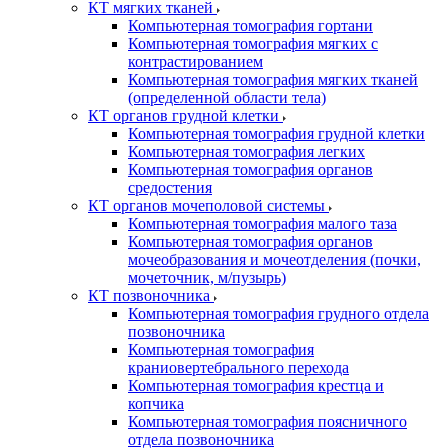
КТ мягких тканей
Компьютерная томография гортани
Компьютерная томография мягких с
контрастированием
Компьютерная томография мягких тканей
(определенной области тела)
КТ органов грудной клетки
Компьютерная томография грудной клетки
Компьютерная томография легких
Компьютерная томография органов
средостения
КТ органов мочеполовой системы
Компьютерная томография малого таза
Компьютерная томография органов
мочеобразования и мочеотделения (почки,
мочеточник, м/пузырь)
КТ позвоночника
Компьютерная томография грудного отдела
позвоночника
Компьютерная томография
краниовертебрального перехода
Компьютерная томография крестца и
копчика
Компьютерная томография поясничного
отдела позвоночника