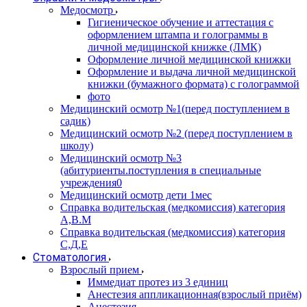
Медосмотр
Гигиеническое обучение и аттестация с
оформлением штампа и голограммы в
личной медицинской книжке (ЛМК)
Оформление личной медицинской книжки
Оформление и выдача личной медицинской
книжки (бумажного формата) с голограммой
фото
Медицинский осмотр №1(перед поступлением в
садик)
Медицинский осмотр №2 (перед поступлением в
школу)
Медицинский осмотр №3
(абитуриенты.поступления в специальные
учреждения0
Медицинский осмотр дети 1мес
Справка водительская (медкомиссия) категория
А,В.М
Справка водительская (медкомиссия) категория
С,Д,Е
Стоматология
Взрослый прием
Иммедиат протез из 3 единиц
Анестезия аппликационная(взрослый приём)
Анестезия