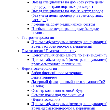
Выезд специалиста на дом (без учета цены
процедур и транспортных расходов)
Выезд специалиста на дом за черту города
(без учета цены процедур и транспортных
расходов)
помощь на дому медицинской сестры
Пребывание медсетры на дому (каждые
30мин)
Гастроэнтерология
Прием амбулаторный (осмотр, консультация)
врача-гастроэнтеролога, первичный
Гематология / Гемостазиология
Консультация специалиста по антиэйджингу
Прием амбулаторный (осмотр, консультация)
врача-гематолога, первичный
Дерматовенерология
Забор биопсийного материала
дерматопанчем
Лазерный фракционный фототермолиз Со2
(1 зона)
Осмотр кожи под лампой Вуда
Осмотр кожи под увеличением
(Дерматоскопия)
Прием амбулаторный (осмотр, консультация)
врача-дерматовенеролога, первичный