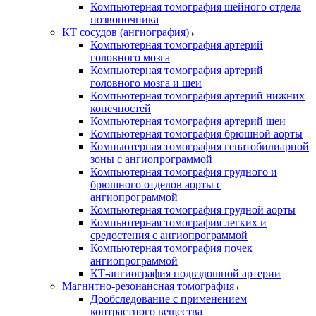
Компьютерная томография шейного отдела
позвоночника
КТ сосудов (ангиография)
Компьютерная томография артерий
головного мозга
Компьютерная томография артерий
головного мозга и шеи
Компьютерная томография артерий нижних
конечностей
Компьютерная томография артерий шеи
Компьютерная томография брюшной аорты
Компьютерная томография гепатобилиарной
зоны с ангиопрограммой
Компьютерная томография грудного и
брюшного отделов аорты с
ангиопрограммой
Компьютерная томография грудной аорты
Компьютерная томография легких и
средостения с ангиопрограммой
Компьютерная томография почек
ангиопрограммой
КТ-ангиография подвздошной артерии
Магнитно-резонансная томография
Дообследование с применением
контрастного вещества