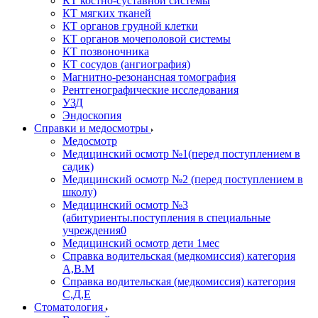
КТ костно-суставной системы
КТ мягких тканей
КТ органов грудной клетки
КТ органов мочеполовой системы
КТ позвоночника
КТ сосудов (ангиография)
Магнитно-резонансная томография
Рентгенографические исследования
УЗД
Эндоскопия
Справки и медосмотры
Медосмотр
Медицинский осмотр №1(перед поступлением в
садик)
Медицинский осмотр №2 (перед поступлением в
школу)
Медицинский осмотр №3
(абитуриенты.поступления в специальные
учреждения0
Медицинский осмотр дети 1мес
Справка водительская (медкомиссия) категория
А,В.М
Справка водительская (медкомиссия) категория
С,Д,Е
Стоматология