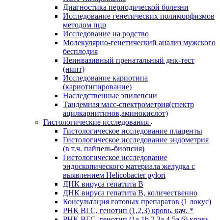
Диагностика периодической болезни
Исследование генетических полиморфизмов
методом пцр
Исследование на родство
Молекулярно-генетический анализ мужского
бесплодия
Неинвазивный пренатальный днк-тест
(нипт)
Исследование кариотипа
(кариотипирование)
Наследственные эпилепсии
Тандемная масс-спектрометрия(спектр
ацилкарнитинов,аминокислот)
Гистологические исследования
Гистологическое исследование плаценты
Гистологическое исследование эндометрия
(в т.ч. пайпель-биопсия)
Гистологическое исследование
эндоскопического материала желудка с
выявлением Helicobacter pylori
ДНК вируса гепатита B
ДНК вируса гепатита B, количественно
Консультация готовых препаратов (1 локус)
РНК ВГC, генотип (1,2,3) кровь, кач. *
РНК ВГC, генотип (1a,1b,2,3a,4,5a,6) кровь,