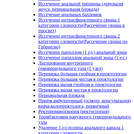
Иссечение анальной трещины (девульсия
ануса, перианальная блокада)
Иссечение анальных бахромок
Иссечение интрасфинктерного свища 1
категории сложности(Рассечение свища в
просвет)
Иссечение интрасфинктерного свища 2
категории сложности(Рассечение свища по
Габриелю)
Иссечение папиллом (1 ед.) анальной зоны
Иссечение папиллом анальной зоны (1 ед.)
Лигирование внутреннего
геморроидального узла (1 узел)
Перевязка большая гнойная в проктологии
Перевязка большая чистая в проктологии
Перевязка малая гнойная в проктологии
Перевязка малая чистая в проктологии
Перианальная блокада
Прием амбулаторный (осмотр, консультация)
врача-колопроктолога, первичный
Ректороманоскопия (ректоспопия)
Тромбэктомия наружного геморроидального
узла
Удаление 1-го полипа анального канала 1
категории сложности