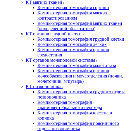
КТ мягких тканей
Компьютерная томография гортани
Компьютерная томография мягких с
контрастированием
Компьютерная томография мягких тканей
(определенной области тела)
КТ органов грудной клетки
Компьютерная томография грудной клетки
Компьютерная томография легких
Компьютерная томография органов
средостения
КТ органов мочеполовой системы
Компьютерная томография малого таза
Компьютерная томография органов
мочеобразования и мочеотделения (почки,
мочеточник, м/пузырь)
КТ позвоночника
Компьютерная томография грудного отдела
позвоночника
Компьютерная томография
краниовертебрального перехода
Компьютерная томография крестца и
копчика
Компьютерная томография поясничного
отдела позвоночника