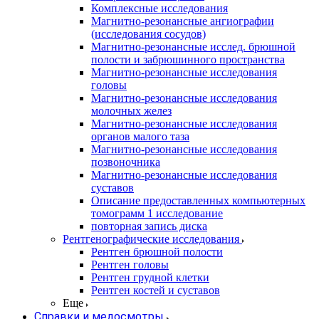
Комплексные исследования
Магнитно-резонансные ангиографии
(исследования сосудов)
Магнитно-резонансные исслед. брюшной
полости и забрюшинного пространства
Магнитно-резонансные исследования
головы
Магнитно-резонансные исследования
молочных желез
Магнитно-резонансные исследования
органов малого таза
Магнитно-резонансные исследования
позвоночника
Магнитно-резонансные исследования
суставов
Описание предоставленных компьютерных
томограмм 1 исследование
повторная запись диска
Рентгенографические исследования
Рентген брюшной полости
Рентген головы
Рентген грудной клетки
Рентген костей и суставов
Еще
Справки и медосмотры