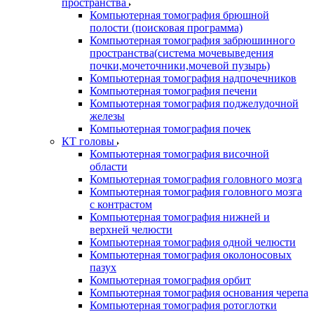
пространства
Компьютерная томография брюшной
полости (поисковая программа)
Компьютерная томография забрюшинного
пространства(система мочевыведения
почки,мочеточники,мочевой пузырь)
Компьютерная томография надпочечников
Компьютерная томография печени
Компьютерная томография поджелудочной
железы
Компьютерная томография почек
КТ головы
Компьютерная томография височной
области
Компьютерная томография головного мозга
Компьютерная томография головного мозга
с контрастом
Компьютерная томография нижней и
верхней челюсти
Компьютерная томография одной челюсти
Компьютерная томография околоносовых
пазух
Компьютерная томография орбит
Компьютерная томография основания черепа
Компьютерная томография ротоглотки