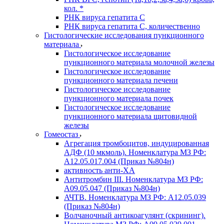
кол. *
РНК вируса гепатита C
РНК вируса гепатита C, количественно
Гистологические исследования пункционного
материала
Гистологическое исследование
пункционного материала молочной железы
Гистологическое исследование
пункционного материала печени
Гистологическое исследование
пункционного материала почек
Гистологическое исследование
пункционного материала щитовидной
железы
Гомеостаз
Агрегация тромбоцитов, индуцированная
АДФ (10 мкмоль). Номенклатура МЗ РФ:
A12.05.017.004 (Приказ №804н)
активность анти-ХА
Антитромбин III. Номенклатура МЗ РФ:
A09.05.047 (Приказ №804н)
АЧТВ. Номенклатура МЗ РФ: A12.05.039
(Приказ №804н)
Волчаночный антикоагулянт (скрининг).