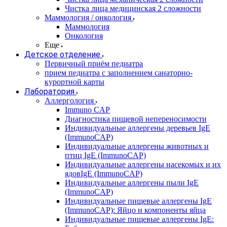
Чистка лица медицинская 2 сложности
Маммология / онкология
Маммология
Онкология
Еще
Детское отделение
Первичный приём педиатра
прием педиатра с заполнением санаторно-
курортной карты
Лаборатория
Аллергология
Immuno CAP
Диагностика пищевой непереносимости
Индивидуальные аллергены деревьев IgE
(ImmunoCAP)
Индивидуальные аллергены животных и
птиц IgE (ImmunoCAP)
Индивидуальные аллергены насекомых и их
ядовIgE (ImmunoCAP)
Индивидуальные аллергены пыли IgE
(ImmunoCAP)
Индивидуальные пищевые аллергены IgE
(ImmunoCAP): Яйцо и компоненты яйца
Индивидуальные пищевые аллергены IgE: