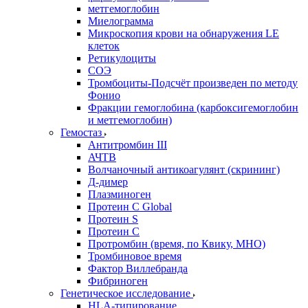
метгемоглобин
Миелограмма
Микроскопия крови на обнаружения LE
клеток
Ретикулоциты
СОЭ
Тромбоциты-Подсчёт произведен по методу
Фонио
Фракции гемоглобина (карбоксигемоглобин
и метгемоглобин)
Гемостаз
Антитромбин III
АЧТВ
Волчаночный антикоагулянт (скрининг)
Д-димер
Плазминоген
Протеин C Global
Протеин S
Протеин С
Протромбин (время, по Квику, МНО)
Тромбиновое время
Фактор Виллебранда
Фибриноген
Генетическое исследование
HLA-типирование