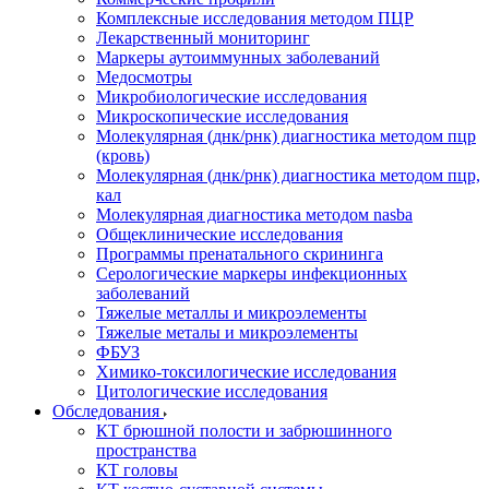
Комплексные исследования методом ПЦР
Лекарственный мониторинг
Маркеры аутоиммунных заболеваний
Медосмотры
Микробиологические исследования
Микроскопические исследования
Молекулярная (днк/рнк) диагностика методом пцр
(кровь)
Молекулярная (днк/рнк) диагностика методом пцр,
кал
Молекулярная диагностика методом nasba
Общеклинические исследования
Программы пренатального скрининга
Серологические маркеры инфекционных
заболеваний
Тяжелые металлы и микроэлементы
Тяжелые металы и микроэлементы
ФБУЗ
Химико-токсилогические исследования
Цитологические исследования
Обследования
КТ брюшной полости и забрюшинного
пространства
КТ головы