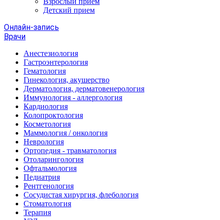
Взрослый прием
Детский прием
Онлайн-запись
Врачи
Анестезиология
Гастроэнтерология
Гематология
Гинекология, акушерство
Дерматология, дерматовенерология
Иммунология - аллергология
Кардиология
Колопроктология
Косметология
Маммология / онкология
Неврология
Ортопедия - травматология
Отоларингология
Офтальмология
Педиатрия
Рентгенология
Сосудистая хирургия, флебология
Стоматология
Терапия