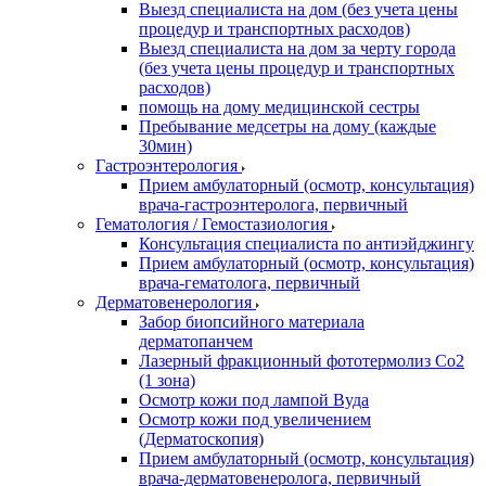
Выезд специалиста на дом (без учета цены
процедур и транспортных расходов)
Выезд специалиста на дом за черту города
(без учета цены процедур и транспортных
расходов)
помощь на дому медицинской сестры
Пребывание медсетры на дому (каждые
30мин)
Гастроэнтерология
Прием амбулаторный (осмотр, консультация)
врача-гастроэнтеролога, первичный
Гематология / Гемостазиология
Консультация специалиста по антиэйджингу
Прием амбулаторный (осмотр, консультация)
врача-гематолога, первичный
Дерматовенерология
Забор биопсийного материала
дерматопанчем
Лазерный фракционный фототермолиз Со2
(1 зона)
Осмотр кожи под лампой Вуда
Осмотр кожи под увеличением
(Дерматоскопия)
Прием амбулаторный (осмотр, консультация)
врача-дерматовенеролога, первичный