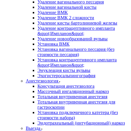
Удаление вагинального пессария
Удаление вагинальной кисты
Удаление ВМК
Удаление ВМК 2 сложности
Удаление кисты бартолиниевой железы
Удаление контрацептивного импланта
&quot;Импланон&quot;
Удаление новообразований вульвы
Установка ВМК
Установка вагинального пессария (без
стоимости пессария)
Установка контрацептивного импланта
&quot;Импланон&quot;
Энуклеация кисты вульвы
Эхогистеросальпингография
Анестезиология
Консультация анестезиолога
Массочный ингаляционный наркоз
Тотальная внутривенная анестезия
Тотальная внутривенная анестезия для
гастроскопии
Установка подключичного катетера (без
стоимости набора)
Эндотрахеальный (интубационный) наркоз
Выезда