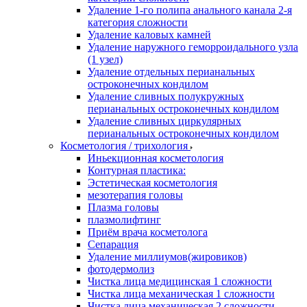
Удаление 1-го полипа анального канала 2-я
категория сложности
Удаление каловых камней
Удаление наружного геморроидального узла
(1 узел)
Удаление отдельных перианальных
остроконечных кондилом
Удаление сливных полукружных
перианальных остроконечных кондилом
Удаление сливных циркулярных
перианальных остроконечных кондилом
Косметология / трихология
Иньекционная косметология
Контурная пластика:
Эстетическая косметология
мезотерапия головы
Плазма головы
плазмолифтинг
Приём врача косметолога
Сепарация
Удаление миллиумов(жировиков)
фотодермолиз
Чистка лица медицинская 1 сложности
Чистка лица механическая 1 сложности
Чистка лица механическая 2 сложности