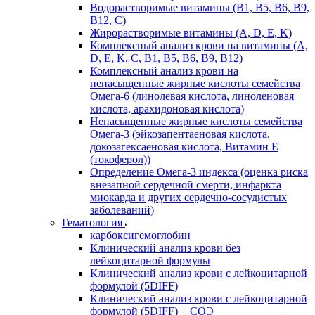
Водорастворимые витамины (B1, B5, B6, В9,
В12, С)
Жирорастворимые витамины (A, D, E, K)
Комплексный анализ крови на витамины (A,
D, E, K, C, B1, B5, B6, В9, B12)
Комплексный анализ крови на
ненасыщенные жирные кислоты семейства
Омега-6 (линолевая кислота, линоленовая
кислота, арахидоновая кислота)
Ненасыщенные жирные кислоты семейства
Омега-3 (эйкозапентаеновая кислота,
докозагексаеновая кислота, Витамин E
(токоферол))
Определение Омега-3 индекса (оценка риска
внезапной сердечной смерти, инфаркта
миокарда и других сердечно-сосудистых
заболеваний)
Гематология
карбоксигемоглобин
Клинический анализ крови без
лейкоцитарной формулы
Клинический анализ крови с лейкоцитарной
формулой (5DIFF)
Клинический анализ крови с лейкоцитарной
формулой (5DIFF) + СОЭ