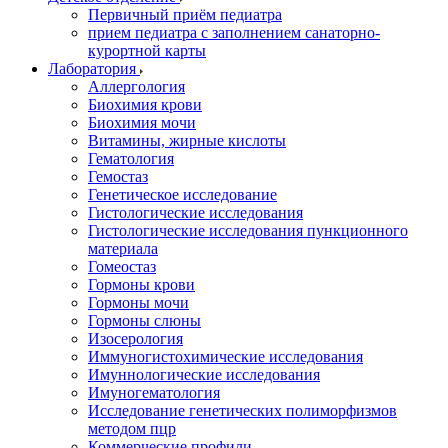
Первичный приём педиатра
прием педиатра с заполнением санаторно-
курортной карты
Лаборатория
Аллергология
Биохимия крови
Биохимия мочи
Витамины, жирные кислоты
Гематология
Гемостаз
Генетическое исследование
Гистологические исследования
Гистологические исследования пункционного
материала
Гомеостаз
Гормоны крови
Гормоны мочи
Гормоны слюны
Изосерология
Иммуногистохимические исследования
Имуннологические исследования
Имуногематология
Исследование генетических полиморфизмов
методом пцр
Коммерческие профили