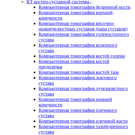
КТ костно-суставной системы
Компьютерная томография бедренной кости
Компьютерная томография верхней
конечности
Компьютерная томография височно-
нижнечелюстных суставов (пара суставов)
Компьютерная томография голеностопного
сустава
Компьютерная томография коленного
сустава
Компьютерная томография костей голени
Компьютерная томография костей
предплечья
Компьютерная томография костей таза
Компьютерная томография локтевого
сустава
Компьютерная томография лучезапястного
сустава
Компьютерная томография нижней
конечности
Компьютерная томография плечевого
сустава
Компьютерная томография плечевой кости
Компьютерная томография тазобедренного
сустава