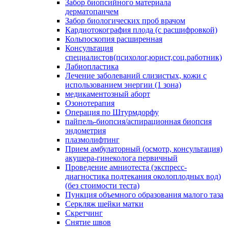
Забор биопсийного материала
дерматопанчем
Забор биологических проб врачом
Кардиотокография плода (с расшифровкой)
Кольпоскопия расширенная
Консультация
специалистов(психолог,юрист,соц.работник)
Лабиопластика
Лечение заболеваний слизистых, кожи с
использованием энергии (1 зона)
медикаментозный аборт
Озонотерапия
Операция по Штурмдорфу
пайпель-биопсия/аспирационная биопсия
эндометрия
плазмолифтинг
Прием амбулаторный (осмотр, консультация)
акушера-гинеколога первичный
Проведение амниотеста (экспресс-
диагностика подтекания околоплодных вод)
(без стоимости теста)
Пункция объемного образования малого таза
Серкляж шейки матки
Скретчинг
Снятие швов