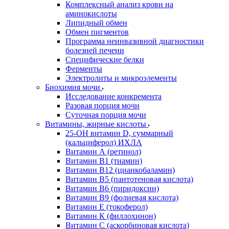
Комплексный анализ крови на
аминокислоты
Липидный обмен
Обмен пигментов
Программа неинвазивной диагностики
болезней печени
Специфические белки
Ферменты
Электролиты и микроэлементы
Биохимия мочи
Исследование конкремента
Разовая порция мочи
Суточная порция мочи
Витамины, жирные кислоты
25-OH витамин D, суммарный
(кальциферол) ИХЛА
Витамин А (ретинол)
Витамин В1 (тиамин)
Витамин В12 (цианкобаламин)
Витамин В5 (пантотеновая кислота)
Витамин В6 (пиридоксин)
Витамин В9 (фолиевая кислота)
Витамин Е (токоферол)
Витамин К (филлохинон)
Витамин С (аскорбиновая кислота)