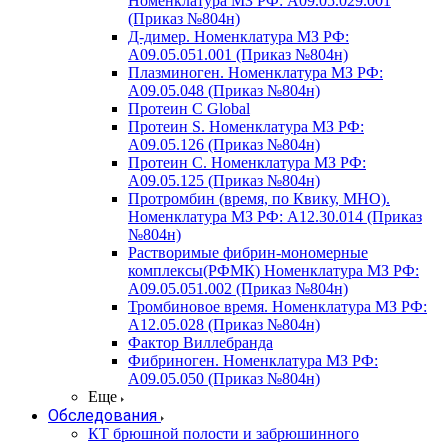
Номенклатура МЗ РФ: A09.05.029.001
(Приказ №804н)
Д-димер. Номенклатура МЗ РФ:
A09.05.051.001 (Приказ №804н)
Плазминоген. Номенклатура МЗ РФ:
A09.05.048 (Приказ №804н)
Протеин C Global
Протеин S. Номенклатура МЗ РФ:
A09.05.126 (Приказ №804н)
Протеин С. Номенклатура МЗ РФ:
A09.05.125 (Приказ №804н)
Протромбин (время, по Квику, МНО).
Номенклатура МЗ РФ: A12.30.014 (Приказ
№804н)
Растворимые фибрин-мономерные
комплексы(РФМК) Номенклатура МЗ РФ:
A09.05.051.002 (Приказ №804н)
Тромбиновое время. Номенклатура МЗ РФ:
A12.05.028 (Приказ №804н)
Фактор Виллебранда
Фибриноген. Номенклатура МЗ РФ:
A09.05.050 (Приказ №804н)
Еще
Обследования
КТ брюшной полости и забрюшинного