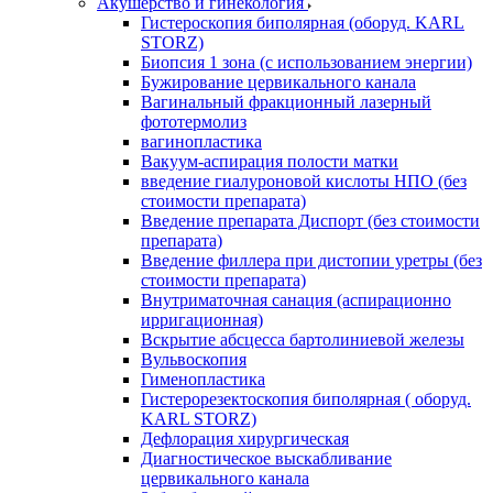
Акушерство и гинекология
Гистероскопия биполярная (оборуд. KARL
STORZ)
Биопсия 1 зона (с использованием энергии)
Бужирование цервикального канала
Вагинальный фракционный лазерный
фототермолиз
вагинопластика
Вакуум-аспирация полости матки
введение гиалуроновой кислоты НПО (без
стоимости препарата)
Введение препарата Диспорт (без стоимости
препарата)
Введение филлера при дистопии уретры (без
стоимости препарата)
Внутриматочная санация (аспирационно
ирригационная)
Вскрытие абсцесса бартолиниевой железы
Вульвоскопия
Гименопластика
Гистерорезектоскопия биполярная ( оборуд.
KARL STORZ)
Дефлорация хирургическая
Диагностическое выскабливание
цервикального канала