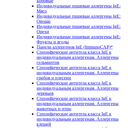
Бобовые
Индивидуальные пищевые аллергены IgE:
Мясо
Индивидуальные пищевые аллергены IgE:
Овощи
Индивидуальные пищевые аллергены IgE:
Орехи
Индивидуальные пищевые аллергены IgE:
Фрукты и ягоды
Панели аллергенов IgE (ImmunoCAP)*
Специфические антитела класса IgE к
индивидуальным аллергенам. Аллергены
гельминтов
Специфические антитела класса IgE к
индивидуальным аллергенам. Аллергены
грибов и плесени
Специфические антитела класса IgE к
индивидуальным аллергенам. Аллергены
деревьев
Специфические антитела класса IgE к
индивидуальным аллергенам. Аллергены
животных и птиц
Специфические антитела класса IgE к
индивидуальным аллергенам. Аллергены
клещей