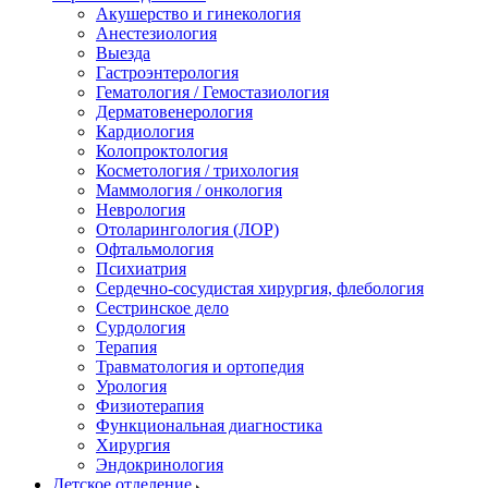
Акушерство и гинекология
Анестезиология
Выезда
Гастроэнтерология
Гематология / Гемостазиология
Дерматовенерология
Кардиология
Колопроктология
Косметология / трихология
Маммология / онкология
Неврология
Отоларингология (ЛОР)
Офтальмология
Психиатрия
Сердечно-сосудистая хирургия, флебология
Сестринское дело
Сурдология
Терапия
Травматология и ортопедия
Урология
Физиотерапия
Функциональная диагностика
Хирургия
Эндокринология
Детское отделение