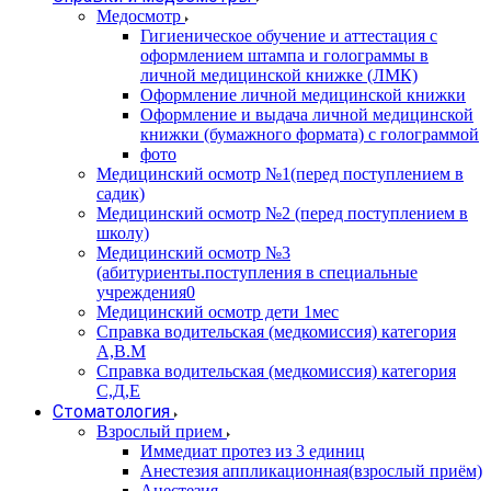
Медосмотр
Гигиеническое обучение и аттестация с
оформлением штампа и голограммы в
личной медицинской книжке (ЛМК)
Оформление личной медицинской книжки
Оформление и выдача личной медицинской
книжки (бумажного формата) с голограммой
фото
Медицинский осмотр №1(перед поступлением в
садик)
Медицинский осмотр №2 (перед поступлением в
школу)
Медицинский осмотр №3
(абитуриенты.поступления в специальные
учреждения0
Медицинский осмотр дети 1мес
Справка водительская (медкомиссия) категория
А,В.М
Справка водительская (медкомиссия) категория
С,Д,Е
Стоматология
Взрослый прием
Иммедиат протез из 3 единиц
Анестезия аппликационная(взрослый приём)
Анестезия