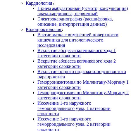
Кардиология
Прием амбулаторный (осмотр, консультация)
врача-кардиолога, первичный
Электрокардиография (расшифровка,
описание, интерпретация данных)
Колопроктология
Взятие мазка с внутренней поверхности
кишечника для цитологического
исследования
Вскрытие абсцесса копчикового хода 1
категории сложности
Вскрытие абсцесса копчикового хода 2
категории сложности
Вскрытие острого подкожно-подслизистого
парапроктита
Геморроидэктомия по Миллигану-Моргану 1
категории сложности
Геморроидэктомия по Миллигану-Моргану 2
категории сложности
Иссечение 1-го наружного
геморроидального узла, 1 категории
сложности
Иссечение 1-го наружного
геморроидального узла, 2 категории
сложности