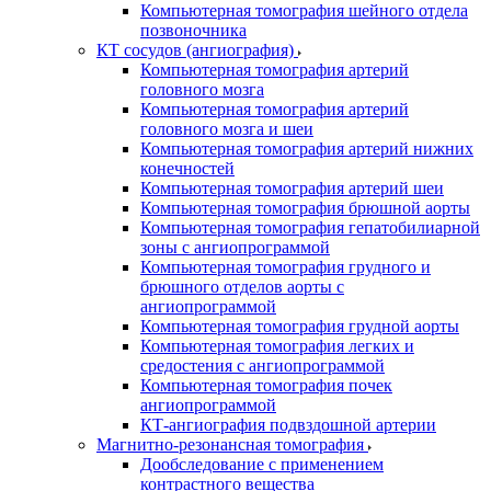
Компьютерная томография шейного отдела
позвоночника
КТ сосудов (ангиография)
Компьютерная томография артерий
головного мозга
Компьютерная томография артерий
головного мозга и шеи
Компьютерная томография артерий нижних
конечностей
Компьютерная томография артерий шеи
Компьютерная томография брюшной аорты
Компьютерная томография гепатобилиарной
зоны с ангиопрограммой
Компьютерная томография грудного и
брюшного отделов аорты с
ангиопрограммой
Компьютерная томография грудной аорты
Компьютерная томография легких и
средостения с ангиопрограммой
Компьютерная томография почек
ангиопрограммой
КТ-ангиография подвздошной артерии
Магнитно-резонансная томография
Дообследование с применением
контрастного вещества