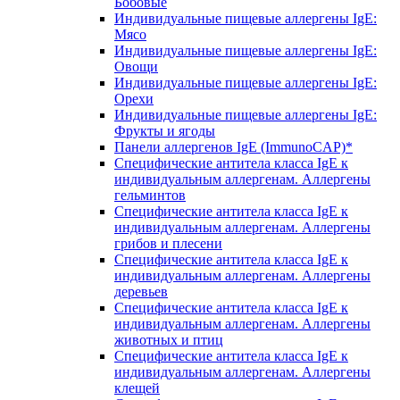
Бобовые
Индивидуальные пищевые аллергены IgE:
Мясо
Индивидуальные пищевые аллергены IgE:
Овощи
Индивидуальные пищевые аллергены IgE:
Орехи
Индивидуальные пищевые аллергены IgE:
Фрукты и ягоды
Панели аллергенов IgE (ImmunoCAP)*
Специфические антитела класса IgE к
индивидуальным аллергенам. Аллергены
гельминтов
Специфические антитела класса IgE к
индивидуальным аллергенам. Аллергены
грибов и плесени
Специфические антитела класса IgE к
индивидуальным аллергенам. Аллергены
деревьев
Специфические антитела класса IgE к
индивидуальным аллергенам. Аллергены
животных и птиц
Специфические антитела класса IgE к
индивидуальным аллергенам. Аллергены
клещей