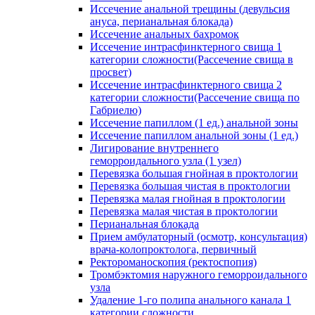
Иссечение анальной трещины (девульсия
ануса, перианальная блокада)
Иссечение анальных бахромок
Иссечение интрасфинктерного свища 1
категории сложности(Рассечение свища в
просвет)
Иссечение интрасфинктерного свища 2
категории сложности(Рассечение свища по
Габриелю)
Иссечение папиллом (1 ед.) анальной зоны
Иссечение папиллом анальной зоны (1 ед.)
Лигирование внутреннего
геморроидального узла (1 узел)
Перевязка большая гнойная в проктологии
Перевязка большая чистая в проктологии
Перевязка малая гнойная в проктологии
Перевязка малая чистая в проктологии
Перианальная блокада
Прием амбулаторный (осмотр, консультация)
врача-колопроктолога, первичный
Ректороманоскопия (ректоспопия)
Тромбэктомия наружного геморроидального
узла
Удаление 1-го полипа анального канала 1
категории сложности