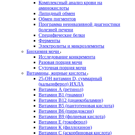
Комплексный анализ крови на
аминокислоты
Липидный обмен
Обмен пигментов
Программа неинвазивной диагностики
болезней печени
Специфические белки
Ферменты
Электролиты и микроэлементы
Биохимия мочи
Исследование конкремента
Разовая порция мочи
Суточная порция мочи
Витамины, жирные кислоты
25-OH витамин D, суммарный
(кальциферол) ИХЛА
Витамин А (ретинол)
Витамин В1 (тиамин)
Витамин В12 (цианкобаламин)
Витамин В5 (пантотеновая кислота)
Витамин В6 (пиридоксин)
Витамин В9 (фолиевая кислота)
Витамин Е (токоферол)
Витамин К (филлохинон)
Витамин С (аскорбиновая кислота)