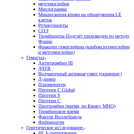
метгемоглобин
Миелограмма
Микроскопия крови на обнаружения LE
клеток
Ретикулоциты
СОЭ
Тромбоциты-Подсчёт произведен по методу
Фонио
Фракции гемоглобина (карбоксигемоглобин
и метгемоглобин)
Гемостаз
Антитромбин III
АЧТВ
Волчаночный антикоагулянт (скрининг)
Д-димер
Плазминоген
Протеин C Global
Протеин S
Протеин С
Протромбин (время, по Квику, МНО)
Тромбиновое время
Фактор Виллебранда
Фибриноген
Генетическое исследование
HLA-типирование