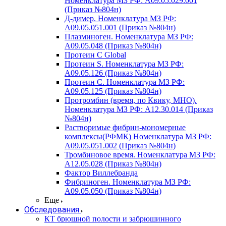
Номенклатура МЗ РФ: A09.05.029.001
(Приказ №804н)
Д-димер. Номенклатура МЗ РФ:
A09.05.051.001 (Приказ №804н)
Плазминоген. Номенклатура МЗ РФ:
A09.05.048 (Приказ №804н)
Протеин C Global
Протеин S. Номенклатура МЗ РФ:
A09.05.126 (Приказ №804н)
Протеин С. Номенклатура МЗ РФ:
A09.05.125 (Приказ №804н)
Протромбин (время, по Квику, МНО).
Номенклатура МЗ РФ: A12.30.014 (Приказ
№804н)
Растворимые фибрин-мономерные
комплексы(РФМК) Номенклатура МЗ РФ:
A09.05.051.002 (Приказ №804н)
Тромбиновое время. Номенклатура МЗ РФ:
A12.05.028 (Приказ №804н)
Фактор Виллебранда
Фибриноген. Номенклатура МЗ РФ:
A09.05.050 (Приказ №804н)
Еще
Обследования
КТ брюшной полости и забрюшинного