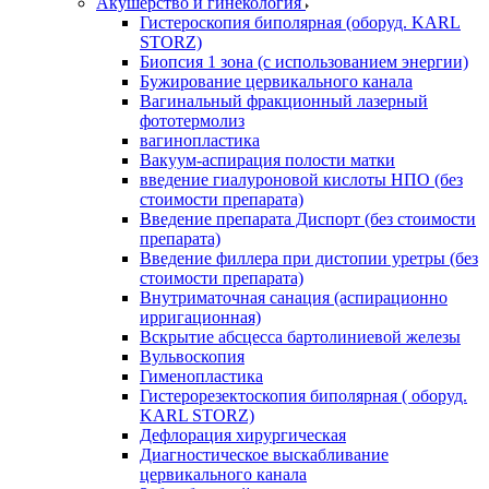
Акушерство и гинекология
Гистероскопия биполярная (оборуд. KARL
STORZ)
Биопсия 1 зона (с использованием энергии)
Бужирование цервикального канала
Вагинальный фракционный лазерный
фототермолиз
вагинопластика
Вакуум-аспирация полости матки
введение гиалуроновой кислоты НПО (без
стоимости препарата)
Введение препарата Диспорт (без стоимости
препарата)
Введение филлера при дистопии уретры (без
стоимости препарата)
Внутриматочная санация (аспирационно
ирригационная)
Вскрытие абсцесса бартолиниевой железы
Вульвоскопия
Гименопластика
Гистерорезектоскопия биполярная ( оборуд.
KARL STORZ)
Дефлорация хирургическая
Диагностическое выскабливание
цервикального канала