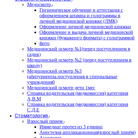
Медосмотр
Гигиеническое обучение и аттестация с
оформлением штампа и голограммы в
личной медицинской книжке (ЛМК)
Оформление личной медицинской книжки
Оформление и выдача личной медицинской
книжки (бумажного формата) с голограммой
фото
Медицинский осмотр №1(перед поступлением в
садик)
Медицинский осмотр №2 (перед поступлением в
школу)
Медицинский осмотр №3
(абитуриенты.поступления в специальные
учреждения0
Медицинский осмотр дети 1мес
Справка водительская (медкомиссия) категория
А,В.М
Справка водительская (медкомиссия) категория
С,Д,Е
Стоматология
Взрослый прием
Иммедиат протез из 3 единиц
Анестезия аппликационная(взрослый приём)
Анестезия