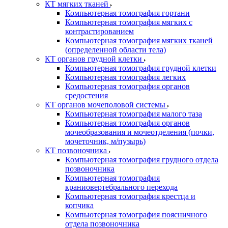
КТ мягких тканей
Компьютерная томография гортани
Компьютерная томография мягких с
контрастированием
Компьютерная томография мягких тканей
(определенной области тела)
КТ органов грудной клетки
Компьютерная томография грудной клетки
Компьютерная томография легких
Компьютерная томография органов
средостения
КТ органов мочеполовой системы
Компьютерная томография малого таза
Компьютерная томография органов
мочеобразования и мочеотделения (почки,
мочеточник, м/пузырь)
КТ позвоночника
Компьютерная томография грудного отдела
позвоночника
Компьютерная томография
краниовертебрального перехода
Компьютерная томография крестца и
копчика
Компьютерная томография поясничного
отдела позвоночника