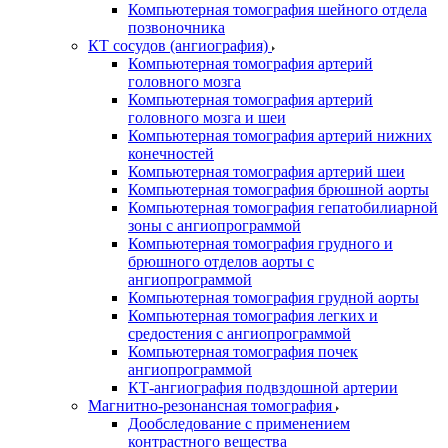
Компьютерная томография шейного отдела
позвоночника
КТ сосудов (ангиография)
Компьютерная томография артерий
головного мозга
Компьютерная томография артерий
головного мозга и шеи
Компьютерная томография артерий нижних
конечностей
Компьютерная томография артерий шеи
Компьютерная томография брюшной аорты
Компьютерная томография гепатобилиарной
зоны с ангиопрограммой
Компьютерная томография грудного и
брюшного отделов аорты с
ангиопрограммой
Компьютерная томография грудной аорты
Компьютерная томография легких и
средостения с ангиопрограммой
Компьютерная томография почек
ангиопрограммой
КТ-ангиография подвздошной артерии
Магнитно-резонансная томография
Дообследование с применением
контрастного вещества