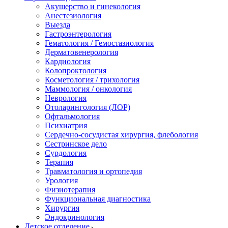
Акушерство и гинекология
Анестезиология
Выезда
Гастроэнтерология
Гематология / Гемостазиология
Дерматовенерология
Кардиология
Колопроктология
Косметология / трихология
Маммология / онкология
Неврология
Отоларингология (ЛОР)
Офтальмология
Психиатрия
Сердечно-сосудистая хирургия, флебология
Сестринское дело
Сурдология
Терапия
Травматология и ортопедия
Урология
Физиотерапия
Функциональная диагностика
Хирургия
Эндокринология
Детское отделение