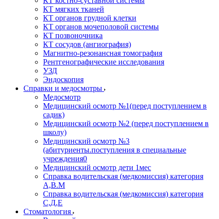
КТ костно-суставной системы
КТ мягких тканей
КТ органов грудной клетки
КТ органов мочеполовой системы
КТ позвоночника
КТ сосудов (ангиография)
Магнитно-резонансная томография
Рентгенографические исследования
УЗД
Эндоскопия
Справки и медосмотры
Медосмотр
Медицинский осмотр №1(перед поступлением в
садик)
Медицинский осмотр №2 (перед поступлением в
школу)
Медицинский осмотр №3
(абитуриенты.поступления в специальные
учреждения0
Медицинский осмотр дети 1мес
Справка водительская (медкомиссия) категория
А,В.М
Справка водительская (медкомиссия) категория
С,Д,Е
Стоматология