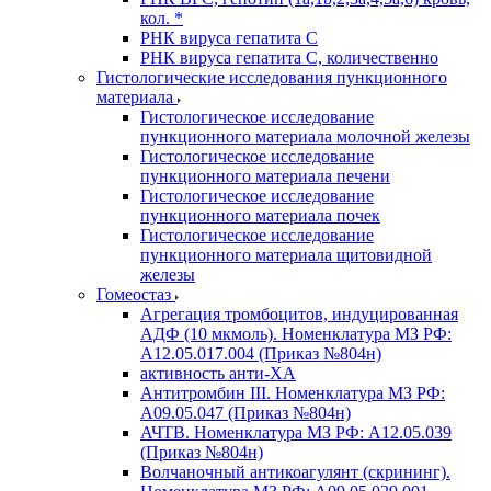
кол. *
РНК вируса гепатита C
РНК вируса гепатита C, количественно
Гистологические исследования пункционного
материала
Гистологическое исследование
пункционного материала молочной железы
Гистологическое исследование
пункционного материала печени
Гистологическое исследование
пункционного материала почек
Гистологическое исследование
пункционного материала щитовидной
железы
Гомеостаз
Агрегация тромбоцитов, индуцированная
АДФ (10 мкмоль). Номенклатура МЗ РФ:
A12.05.017.004 (Приказ №804н)
активность анти-ХА
Антитромбин III. Номенклатура МЗ РФ:
A09.05.047 (Приказ №804н)
АЧТВ. Номенклатура МЗ РФ: A12.05.039
(Приказ №804н)
Волчаночный антикоагулянт (скрининг).