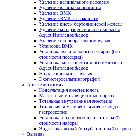
Удаление вагинального пессария
Удаление вагинальной кисты
Удаление ВМК
Удаление ВМК 2 сложности
Удаление кисты бартолиниевой железы
Удаление контрацептивного импланта
&quot;Импланон&quot;
Удаление новообразований вульвы
Установка ВМК
Установка вагинального пессария (без
стоимости пессария)
Установка контрацептивного импланта
&quot;Импланон&quot;
Энуклеация кисты вульвы
Эхогистеросальпингография
Анестезиология
Консультация анестезиолога
Массочный ингаляционный наркоз
Тотальная внутривенная анестезия
Тотальная внутривенная анестезия для
гастроскопии
Установка подключичного катетера (без
стоимости набора)
Эндотрахеальный (интубационный) наркоз
Выезда