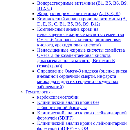
Водорастворимые витамины (B1, B5, B6, В9,
В12, С)
Жирорастворимые витамины (A, D, E, K)
Комплексный анализ крови на витамины (A,
D, E, K, C, B1, B5, B6, В9, B12)
Комплексный анализ крови на
ненасыщенные жирные кислоты семейства
Омега-6 (линолевая кислота, линоленовая
кислота, арахидоновая кислота)
Ненасыщенные жирные кислоты семейства
Омега-3 (эйкозапентаеновая кислота,
докозагексаеновая кислота, Витамин E
(токоферол))
Определение Омега-3 индекса (оценка риска
внезапной сердечной смерти, инфаркта
миокарда и других сердечно-сосудистых
заболеваний)
Гематология
карбоксигемоглобин
Клинический анализ крови без
лейкоцитарной формулы
Клинический анализ крови с лейкоцитарной
формулой (5DIFF)
Клинический анализ крови с лейкоцитарной
формулой (5DIFF) + СОЭ