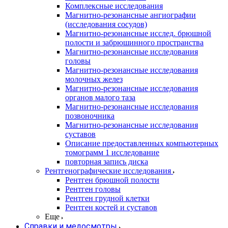
Комплексные исследования
Магнитно-резонансные ангиографии
(исследования сосудов)
Магнитно-резонансные исслед. брюшной
полости и забрюшинного пространства
Магнитно-резонансные исследования
головы
Магнитно-резонансные исследования
молочных желез
Магнитно-резонансные исследования
органов малого таза
Магнитно-резонансные исследования
позвоночника
Магнитно-резонансные исследования
суставов
Описание предоставленных компьютерных
томограмм 1 исследование
повторная запись диска
Рентгенографические исследования
Рентген брюшной полости
Рентген головы
Рентген грудной клетки
Рентген костей и суставов
Еще
Справки и медосмотры