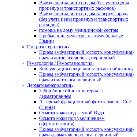
Выезд специалиста на дом (без учета цены
процедур и транспортных расходов)
Выезд специалиста на дом за черту города
(без учета цены процедур и транспортных
расходов)
помощь на дому медицинской сестры
Пребывание медсетры на дому (каждые
30мин)
Гастроэнтерология
Прием амбулаторный (осмотр, консультация)
врача-гастроэнтеролога, первичный
Гематология / Гемостазиология
Консультация специалиста по антиэйджингу
Прием амбулаторный (осмотр, консультация)
врача-гематолога, первичный
Дерматовенерология
Забор биопсийного материала
дерматопанчем
Лазерный фракционный фототермолиз Со2
(1 зона)
Осмотр кожи под лампой Вуда
Осмотр кожи под увеличением
(Дерматоскопия)
Прием амбулаторный (осмотр, консультация)
врача-дерматовенеролога, первичный