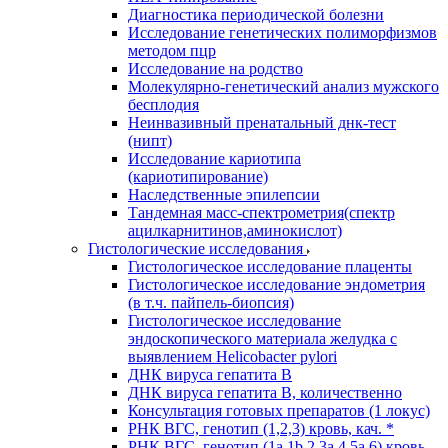
Диагностика периодической болезни
Исследование генетических полиморфизмов
методом пцр
Исследование на родство
Молекулярно-генетический анализ мужского
бесплодия
Неинвазивный пренатальный днк-тест
(нипт)
Исследование кариотипа
(кариотипирование)
Наследственные эпилепсии
Тандемная масс-спектрометрия(спектр
ацилкарнитинов,аминокислот)
Гистологические исследования
Гистологическое исследование плаценты
Гистологическое исследование эндометрия
(в т.ч. пайпель-биопсия)
Гистологическое исследование
эндоскопического материала желудка с
выявлением Helicobacter pylori
ДНК вируса гепатита B
ДНК вируса гепатита B, количественно
Консультация готовых препаратов (1 локус)
РНК ВГC, генотип (1,2,3) кровь, кач. *
РНК ВГC, генотип (1a,1b,2,3a,4,5a,6) кровь,