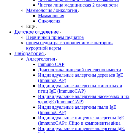
Чистка лица медицинская 2 сложности
Маммология / онкология
Маммология
Онкология
Еще
Детское отделение
Первичный приём педиатра
прием педиатра с заполнением санаторно-
курортной карты
Лаборатория
Аллергология
Immuno CAP
Диагностика пищевой непереносимости
Индивидуальные аллергены деревьев IgE
(ImmunoCAP)
Индивидуальные аллергены животных и
птиц IgE (ImmunoCAP)
Индивидуальные аллергены насекомых и их
ядовIgE (ImmunoCAP)
Индивидуальные аллергены пыли IgE
(ImmunoCAP)
Индивидуальные пищевые аллергены IgE
(ImmunoCAP): Яйцо и компоненты яйца
Индивидуальные пищевые аллергены IgE: