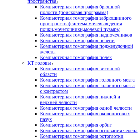
пространства
Компьютерная томография брюшной
полости (поисковая программа)
Компьютерная томография забрюшинного
пространства(система мочевыведения
почки,мочеточники,мочевой пузырь)
Компьютерная томография надпочечников
Компьютерная томография печени
Компьютерная томография поджелудочной
железы
Компьютерная томография почек
КТ головы
Компьютерная томография височной
области
Компьютерная томография головного мозга
Компьютерная томография головного мозга
с контрастом
Компьютерная томография нижней и
верхней челюсти
Компьютерная томография одной челюсти
Компьютерная томография околоносовых
пазух
Компьютерная томография орбит
Компьютерная томография основания черепа
Компьютерная томография ротоглотки