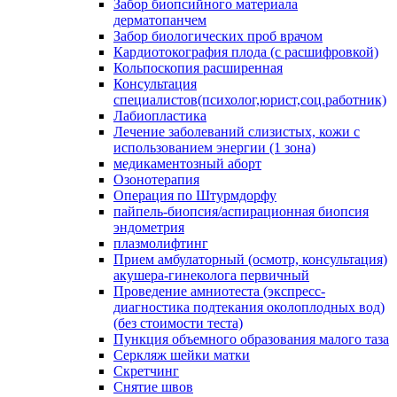
Забор биопсийного материала
дерматопанчем
Забор биологических проб врачом
Кардиотокография плода (с расшифровкой)
Кольпоскопия расширенная
Консультация
специалистов(психолог,юрист,соц.работник)
Лабиопластика
Лечение заболеваний слизистых, кожи с
использованием энергии (1 зона)
медикаментозный аборт
Озонотерапия
Операция по Штурмдорфу
пайпель-биопсия/аспирационная биопсия
эндометрия
плазмолифтинг
Прием амбулаторный (осмотр, консультация)
акушера-гинеколога первичный
Проведение амниотеста (экспресс-
диагностика подтекания околоплодных вод)
(без стоимости теста)
Пункция объемного образования малого таза
Серкляж шейки матки
Скретчинг
Снятие швов