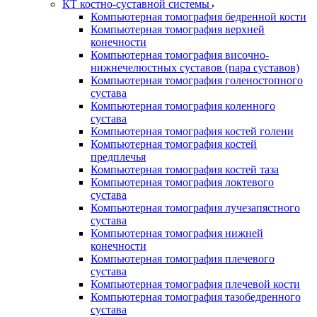
КТ костно-суставной системы
Компьютерная томография бедренной кости
Компьютерная томография верхней
конечности
Компьютерная томография височно-
нижнечелюстных суставов (пара суставов)
Компьютерная томография голеностопного
сустава
Компьютерная томография коленного
сустава
Компьютерная томография костей голени
Компьютерная томография костей
предплечья
Компьютерная томография костей таза
Компьютерная томография локтевого
сустава
Компьютерная томография лучезапястного
сустава
Компьютерная томография нижней
конечности
Компьютерная томография плечевого
сустава
Компьютерная томография плечевой кости
Компьютерная томография тазобедренного
сустава