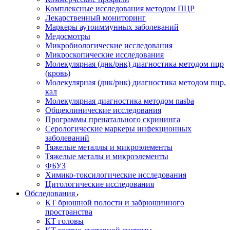
Комплексные исследования методом ПЦР
Лекарственный мониторинг
Маркеры аутоиммунных заболеваний
Медосмотры
Микробиологические исследования
Микроскопические исследования
Молекулярная (днк/рнк) диагностика методом пцр
(кровь)
Молекулярная (днк/рнк) диагностика методом пцр,
кал
Молекулярная диагностика методом nasba
Общеклинические исследования
Программы пренатального скрининга
Серологические маркеры инфекционных
заболеваний
Тяжелые металлы и микроэлементы
Тяжелые металы и микроэлементы
ФБУЗ
Химико-токсилогические исследования
Цитологические исследования
Обследования
КТ брюшной полости и забрюшинного
пространства
КТ головы