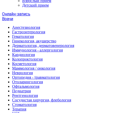
Взрослый прием
Детский прием
Онлайн-запись
Врачи
Анестезиология
Гастроэнтерология
Гематология
Гинекология, акушерство
Дерматология, дерматовенерология
Иммунология - аллергология
Кардиология
Колопроктология
Косметология
Маммология / онкология
Неврология
Ортопедия - травматология
Отоларингология
Офтальмология
Педиатрия
Рентгенология
Сосудистая хирургия, флебология
Стоматология
Терапия