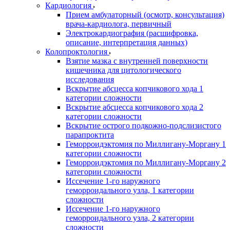
Кардиология
Прием амбулаторный (осмотр, консультация)
врача-кардиолога, первичный
Электрокардиография (расшифровка,
описание, интерпретация данных)
Колопроктология
Взятие мазка с внутренней поверхности
кишечника для цитологического
исследования
Вскрытие абсцесса копчикового хода 1
категории сложности
Вскрытие абсцесса копчикового хода 2
категории сложности
Вскрытие острого подкожно-подслизистого
парапроктита
Геморроидэктомия по Миллигану-Моргану 1
категории сложности
Геморроидэктомия по Миллигану-Моргану 2
категории сложности
Иссечение 1-го наружного
геморроидального узла, 1 категории
сложности
Иссечение 1-го наружного
геморроидального узла, 2 категории
сложности