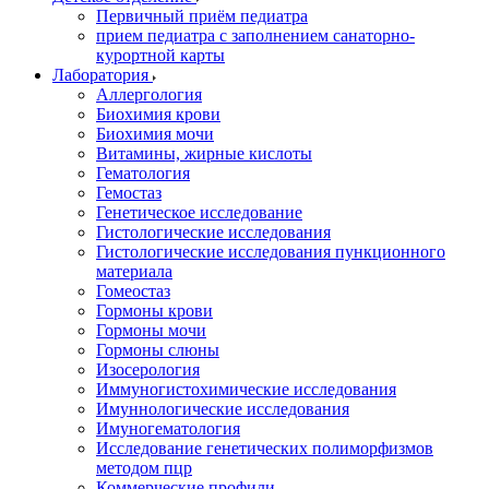
Первичный приём педиатра
прием педиатра с заполнением санаторно-
курортной карты
Лаборатория
Аллергология
Биохимия крови
Биохимия мочи
Витамины, жирные кислоты
Гематология
Гемостаз
Генетическое исследование
Гистологические исследования
Гистологические исследования пункционного
материала
Гомеостаз
Гормоны крови
Гормоны мочи
Гормоны слюны
Изосерология
Иммуногистохимические исследования
Имуннологические исследования
Имуногематология
Исследование генетических полиморфизмов
методом пцр
Коммерческие профили