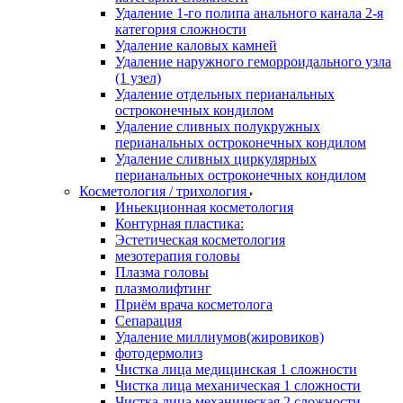
Удаление 1-го полипа анального канала 2-я
категория сложности
Удаление каловых камней
Удаление наружного геморроидального узла
(1 узел)
Удаление отдельных перианальных
остроконечных кондилом
Удаление сливных полукружных
перианальных остроконечных кондилом
Удаление сливных циркулярных
перианальных остроконечных кондилом
Косметология / трихология
Иньекционная косметология
Контурная пластика:
Эстетическая косметология
мезотерапия головы
Плазма головы
плазмолифтинг
Приём врача косметолога
Сепарация
Удаление миллиумов(жировиков)
фотодермолиз
Чистка лица медицинская 1 сложности
Чистка лица механическая 1 сложности
Чистка лица механическая 2 сложности