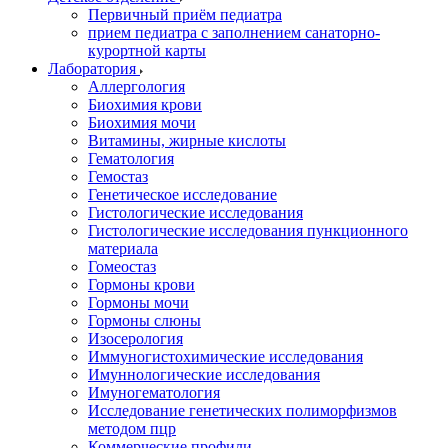
Первичный приём педиатра
прием педиатра с заполнением санаторно-
курортной карты
Лаборатория
Аллергология
Биохимия крови
Биохимия мочи
Витамины, жирные кислоты
Гематология
Гемостаз
Генетическое исследование
Гистологические исследования
Гистологические исследования пункционного
материала
Гомеостаз
Гормоны крови
Гормоны мочи
Гормоны слюны
Изосерология
Иммуногистохимические исследования
Имуннологические исследования
Имуногематология
Исследование генетических полиморфизмов
методом пцр
Коммерческие профили