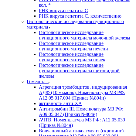
кол. *
РНК вируса гепатита C
РНК вируса гепатита C, количественно
Гистологические исследования пункционного
материала
Гистологическое исследование
пункционного материала молочной железы
Гистологическое исследование
пункционного материала печени
Гистологическое исследование
пункционного материала почек
Гистологическое исследование
пункционного материала щитовидной
железы
Гомеостаз
Агрегация тромбоцитов, индуцированная
АДФ (10 мкмоль). Номенклатура МЗ РФ:
A12.05.017.004 (Приказ №804н)
активность анти-ХА
Антитромбин III. Номенклатура МЗ РФ:
A09.05.047 (Приказ №804н)
АЧТВ. Номенклатура МЗ РФ: A12.05.039
(Приказ №804н)
Волчаночный антикоагулянт (скрининг).