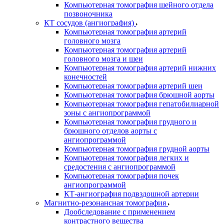
Компьютерная томография шейного отдела
позвоночника
КТ сосудов (ангиография)
Компьютерная томография артерий
головного мозга
Компьютерная томография артерий
головного мозга и шеи
Компьютерная томография артерий нижних
конечностей
Компьютерная томография артерий шеи
Компьютерная томография брюшной аорты
Компьютерная томография гепатобилиарной
зоны с ангиопрограммой
Компьютерная томография грудного и
брюшного отделов аорты с
ангиопрограммой
Компьютерная томография грудной аорты
Компьютерная томография легких и
средостения с ангиопрограммой
Компьютерная томография почек
ангиопрограммой
КТ-ангиография подвздошной артерии
Магнитно-резонансная томография
Дообследование с применением
контрастного вещества