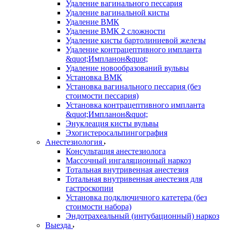
Удаление вагинального пессария
Удаление вагинальной кисты
Удаление ВМК
Удаление ВМК 2 сложности
Удаление кисты бартолиниевой железы
Удаление контрацептивного импланта
&quot;Импланон&quot;
Удаление новообразований вульвы
Установка ВМК
Установка вагинального пессария (без
стоимости пессария)
Установка контрацептивного импланта
&quot;Импланон&quot;
Энуклеация кисты вульвы
Эхогистеросальпингография
Анестезиология
Консультация анестезиолога
Массочный ингаляционный наркоз
Тотальная внутривенная анестезия
Тотальная внутривенная анестезия для
гастроскопии
Установка подключичного катетера (без
стоимости набора)
Эндотрахеальный (интубационный) наркоз
Выезда