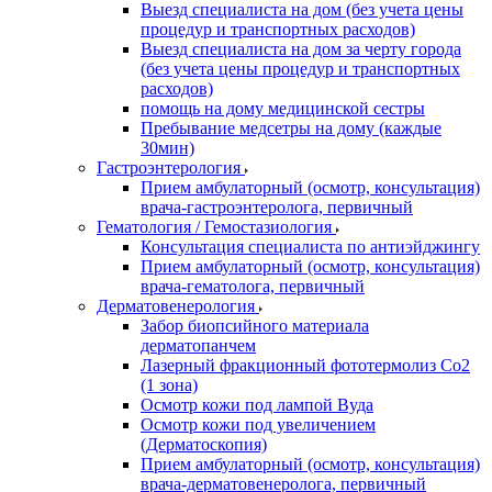
Выезд специалиста на дом (без учета цены
процедур и транспортных расходов)
Выезд специалиста на дом за черту города
(без учета цены процедур и транспортных
расходов)
помощь на дому медицинской сестры
Пребывание медсетры на дому (каждые
30мин)
Гастроэнтерология
Прием амбулаторный (осмотр, консультация)
врача-гастроэнтеролога, первичный
Гематология / Гемостазиология
Консультация специалиста по антиэйджингу
Прием амбулаторный (осмотр, консультация)
врача-гематолога, первичный
Дерматовенерология
Забор биопсийного материала
дерматопанчем
Лазерный фракционный фототермолиз Со2
(1 зона)
Осмотр кожи под лампой Вуда
Осмотр кожи под увеличением
(Дерматоскопия)
Прием амбулаторный (осмотр, консультация)
врача-дерматовенеролога, первичный