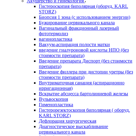
Акушерство и гинекология
Гистероскопия биполярная (оборуд. KARL
STORZ)
Биопсия 1 зона (с использованием энергии)
Бужирование цервикального канала
Вагинальный фракционный лазерный
фототермолиз
вагинопластика
Вакуум-аспирация полости матки
введение гиалуроновой кислоты НПО (без
стоимости препарата)
Введение препарата Диспорт (без стоимости
препарата)
Введение филлера при дистопии уретры (без
стоимости препарата)
Внутриматочная санация (аспирационно
ирригационная)
Вскрытие абсцесса бартолиниевой железы
Вульвоскопия
Гименопластика
Гистерорезектоскопия биполярная ( оборуд.
KARL STORZ)
Дефлорация хирургическая
Диагностическое выскабливание
цервикального канала