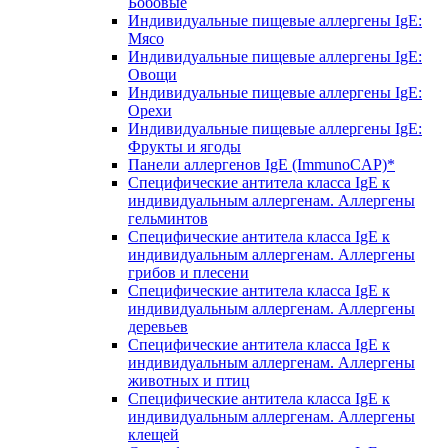
Бобовые
Индивидуальные пищевые аллергены IgE:
Мясо
Индивидуальные пищевые аллергены IgE:
Овощи
Индивидуальные пищевые аллергены IgE:
Орехи
Индивидуальные пищевые аллергены IgE:
Фрукты и ягоды
Панели аллергенов IgE (ImmunoCAP)*
Специфические антитела класса IgE к
индивидуальным аллергенам. Аллергены
гельминтов
Специфические антитела класса IgE к
индивидуальным аллергенам. Аллергены
грибов и плесени
Специфические антитела класса IgE к
индивидуальным аллергенам. Аллергены
деревьев
Специфические антитела класса IgE к
индивидуальным аллергенам. Аллергены
животных и птиц
Специфические антитела класса IgE к
индивидуальным аллергенам. Аллергены
клещей