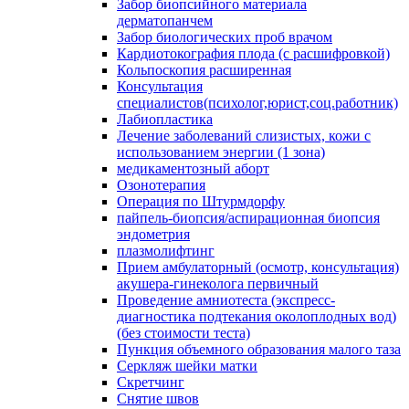
Забор биопсийного материала
дерматопанчем
Забор биологических проб врачом
Кардиотокография плода (с расшифровкой)
Кольпоскопия расширенная
Консультация
специалистов(психолог,юрист,соц.работник)
Лабиопластика
Лечение заболеваний слизистых, кожи с
использованием энергии (1 зона)
медикаментозный аборт
Озонотерапия
Операция по Штурмдорфу
пайпель-биопсия/аспирационная биопсия
эндометрия
плазмолифтинг
Прием амбулаторный (осмотр, консультация)
акушера-гинеколога первичный
Проведение амниотеста (экспресс-
диагностика подтекания околоплодных вод)
(без стоимости теста)
Пункция объемного образования малого таза
Серкляж шейки матки
Скретчинг
Снятие швов