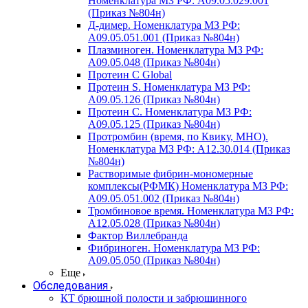
Номенклатура МЗ РФ: A09.05.029.001
(Приказ №804н)
Д-димер. Номенклатура МЗ РФ:
A09.05.051.001 (Приказ №804н)
Плазминоген. Номенклатура МЗ РФ:
A09.05.048 (Приказ №804н)
Протеин C Global
Протеин S. Номенклатура МЗ РФ:
A09.05.126 (Приказ №804н)
Протеин С. Номенклатура МЗ РФ:
A09.05.125 (Приказ №804н)
Протромбин (время, по Квику, МНО).
Номенклатура МЗ РФ: A12.30.014 (Приказ
№804н)
Растворимые фибрин-мономерные
комплексы(РФМК) Номенклатура МЗ РФ:
A09.05.051.002 (Приказ №804н)
Тромбиновое время. Номенклатура МЗ РФ:
A12.05.028 (Приказ №804н)
Фактор Виллебранда
Фибриноген. Номенклатура МЗ РФ:
A09.05.050 (Приказ №804н)
Еще
Обследования
КТ брюшной полости и забрюшинного