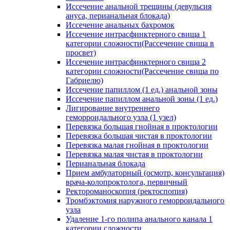
Иссечение анальной трещины (девульсия
ануса, перианальная блокада)
Иссечение анальных бахромок
Иссечение интрасфинктерного свища 1
категории сложности(Рассечение свища в
просвет)
Иссечение интрасфинктерного свища 2
категории сложности(Рассечение свища по
Габриелю)
Иссечение папиллом (1 ед.) анальной зоны
Иссечение папиллом анальной зоны (1 ед.)
Лигирование внутреннего
геморроидального узла (1 узел)
Перевязка большая гнойная в проктологии
Перевязка большая чистая в проктологии
Перевязка малая гнойная в проктологии
Перевязка малая чистая в проктологии
Перианальная блокада
Прием амбулаторный (осмотр, консультация)
врача-колопроктолога, первичный
Ректороманоскопия (ректоспопия)
Тромбэктомия наружного геморроидального
узла
Удаление 1-го полипа анального канала 1
категории сложности