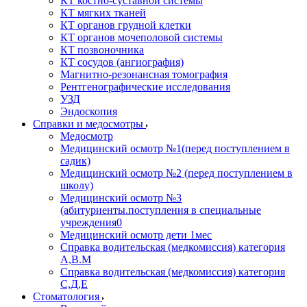
КТ костно-суставной системы
КТ мягких тканей
КТ органов грудной клетки
КТ органов мочеполовой системы
КТ позвоночника
КТ сосудов (ангиография)
Магнитно-резонансная томография
Рентгенографические исследования
УЗД
Эндоскопия
Справки и медосмотры
Медосмотр
Медицинский осмотр №1(перед поступлением в
садик)
Медицинский осмотр №2 (перед поступлением в
школу)
Медицинский осмотр №3
(абитуриенты.поступления в специальные
учреждения0
Медицинский осмотр дети 1мес
Справка водительская (медкомиссия) категория
А,В.М
Справка водительская (медкомиссия) категория
С,Д,Е
Стоматология