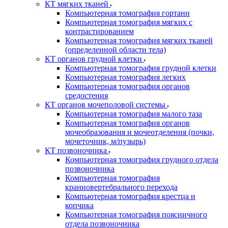
КТ мягких тканей
Компьютерная томография гортани
Компьютерная томография мягких с
контрастированием
Компьютерная томография мягких тканей
(определенной области тела)
КТ органов грудной клетки
Компьютерная томография грудной клетки
Компьютерная томография легких
Компьютерная томография органов
средостения
КТ органов мочеполовой системы
Компьютерная томография малого таза
Компьютерная томография органов
мочеобразования и мочеотделения (почки,
мочеточник, м/пузырь)
КТ позвоночника
Компьютерная томография грудного отдела
позвоночника
Компьютерная томография
краниовертебрального перехода
Компьютерная томография крестца и
копчика
Компьютерная томография поясничного
отдела позвоночника