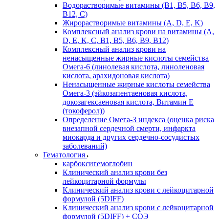
Водорастворимые витамины (B1, B5, B6, В9,
В12, С)
Жирорастворимые витамины (A, D, E, K)
Комплексный анализ крови на витамины (A,
D, E, K, C, B1, B5, B6, В9, B12)
Комплексный анализ крови на
ненасыщенные жирные кислоты семейства
Омега-6 (линолевая кислота, линоленовая
кислота, арахидоновая кислота)
Ненасыщенные жирные кислоты семейства
Омега-3 (эйкозапентаеновая кислота,
докозагексаеновая кислота, Витамин E
(токоферол))
Определение Омега-3 индекса (оценка риска
внезапной сердечной смерти, инфаркта
миокарда и других сердечно-сосудистых
заболеваний)
Гематология
карбоксигемоглобин
Клинический анализ крови без
лейкоцитарной формулы
Клинический анализ крови с лейкоцитарной
формулой (5DIFF)
Клинический анализ крови с лейкоцитарной
формулой (5DIFF) + СОЭ