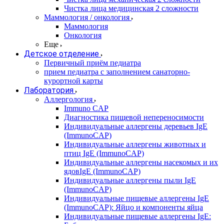
Чистка лица медицинская 2 сложности
Маммология / онкология
Маммология
Онкология
Еще
Детское отделение
Первичный приём педиатра
прием педиатра с заполнением санаторно-
курортной карты
Лаборатория
Аллергология
Immuno CAP
Диагностика пищевой непереносимости
Индивидуальные аллергены деревьев IgE
(ImmunoCAP)
Индивидуальные аллергены животных и
птиц IgE (ImmunoCAP)
Индивидуальные аллергены насекомых и их
ядовIgE (ImmunoCAP)
Индивидуальные аллергены пыли IgE
(ImmunoCAP)
Индивидуальные пищевые аллергены IgE
(ImmunoCAP): Яйцо и компоненты яйца
Индивидуальные пищевые аллергены IgE: