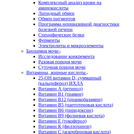
Комплексный анализ крови на
аминокислоты
Липидный обмен
Обмен пигментов
Программа неинвазивной диагностики
болезней печени
Специфические белки
Ферменты
Электролиты и микроэлементы
Биохимия мочи
Исследование конкремента
Разовая порция мочи
Суточная порция мочи
Витамины, жирные кислоты
25-OH витамин D, суммарный
(кальциферол) ИХЛА
Витамин А (ретинол)
Витамин В1 (тиамин)
Витамин В12 (цианкобаламин)
Витамин В5 (пантотеновая кислота)
Витамин В6 (пиридоксин)
Витамин В9 (фолиевая кислота)
Витамин Е (токоферол)
Витамин К (филлохинон)
Витамин С (аскорбиновая кислота)