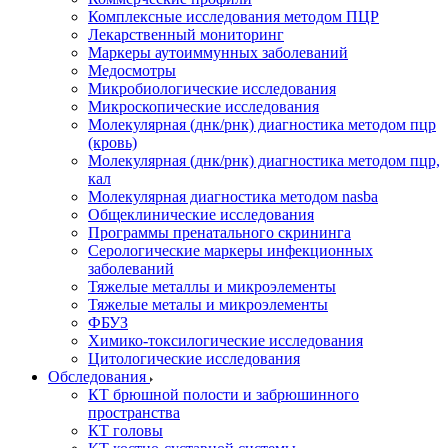
Комплексные исследования методом ПЦР
Лекарственный мониторинг
Маркеры аутоиммунных заболеваний
Медосмотры
Микробиологические исследования
Микроскопические исследования
Молекулярная (днк/рнк) диагностика методом пцр
(кровь)
Молекулярная (днк/рнк) диагностика методом пцр,
кал
Молекулярная диагностика методом nasba
Общеклинические исследования
Программы пренатального скрининга
Серологические маркеры инфекционных
заболеваний
Тяжелые металлы и микроэлементы
Тяжелые металы и микроэлементы
ФБУЗ
Химико-токсилогические исследования
Цитологические исследования
Обследования
КТ брюшной полости и забрюшинного
пространства
КТ головы