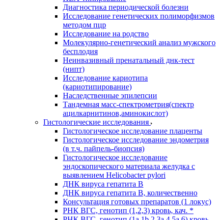
Диагностика периодической болезни
Исследование генетических полиморфизмов
методом пцр
Исследование на родство
Молекулярно-генетический анализ мужского
бесплодия
Неинвазивный пренатальный днк-тест
(нипт)
Исследование кариотипа
(кариотипирование)
Наследственные эпилепсии
Тандемная масс-спектрометрия(спектр
ацилкарнитинов,аминокислот)
Гистологические исследования
Гистологическое исследование плаценты
Гистологическое исследование эндометрия
(в т.ч. пайпель-биопсия)
Гистологическое исследование
эндоскопического материала желудка с
выявлением Helicobacter pylori
ДНК вируса гепатита B
ДНК вируса гепатита B, количественно
Консультация готовых препаратов (1 локус)
РНК ВГC, генотип (1,2,3) кровь, кач. *
РНК ВГC, генотип (1a,1b,2,3a,4,5a,6) кровь,