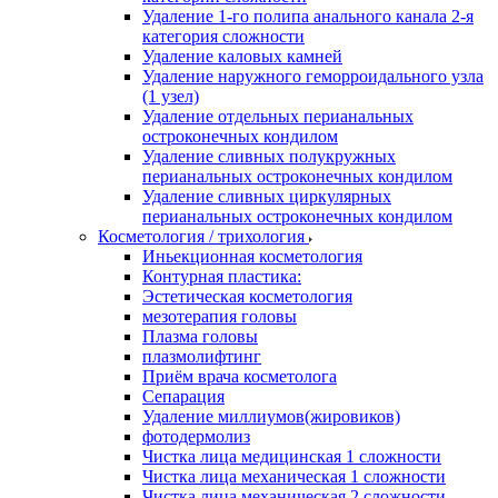
Удаление 1-го полипа анального канала 2-я
категория сложности
Удаление каловых камней
Удаление наружного геморроидального узла
(1 узел)
Удаление отдельных перианальных
остроконечных кондилом
Удаление сливных полукружных
перианальных остроконечных кондилом
Удаление сливных циркулярных
перианальных остроконечных кондилом
Косметология / трихология
Иньекционная косметология
Контурная пластика:
Эстетическая косметология
мезотерапия головы
Плазма головы
плазмолифтинг
Приём врача косметолога
Сепарация
Удаление миллиумов(жировиков)
фотодермолиз
Чистка лица медицинская 1 сложности
Чистка лица механическая 1 сложности
Чистка лица механическая 2 сложности