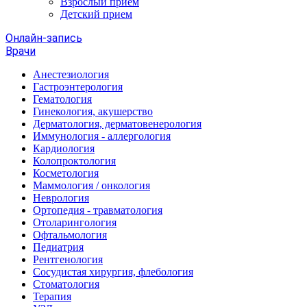
Взрослый прием
Детский прием
Онлайн-запись
Врачи
Анестезиология
Гастроэнтерология
Гематология
Гинекология, акушерство
Дерматология, дерматовенерология
Иммунология - аллергология
Кардиология
Колопроктология
Косметология
Маммология / онкология
Неврология
Ортопедия - травматология
Отоларингология
Офтальмология
Педиатрия
Рентгенология
Сосудистая хирургия, флебология
Стоматология
Терапия