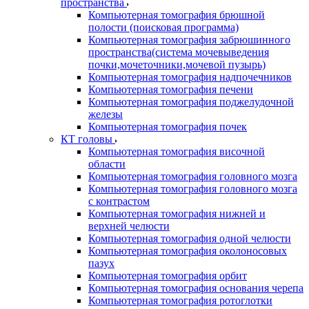
пространства
Компьютерная томография брюшной
полости (поисковая программа)
Компьютерная томография забрюшинного
пространства(система мочевыведения
почки,мочеточники,мочевой пузырь)
Компьютерная томография надпочечников
Компьютерная томография печени
Компьютерная томография поджелудочной
железы
Компьютерная томография почек
КТ головы
Компьютерная томография височной
области
Компьютерная томография головного мозга
Компьютерная томография головного мозга
с контрастом
Компьютерная томография нижней и
верхней челюсти
Компьютерная томография одной челюсти
Компьютерная томография околоносовых
пазух
Компьютерная томография орбит
Компьютерная томография основания черепа
Компьютерная томография ротоглотки