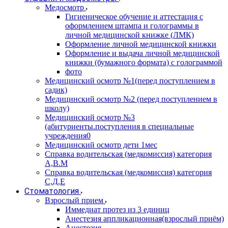
Медосмотр
Гигиеническое обучение и аттестация с
оформлением штампа и голограммы в
личной медицинской книжке (ЛМК)
Оформление личной медицинской книжки
Оформление и выдача личной медицинской
книжки (бумажного формата) с голограммой
фото
Медицинский осмотр №1(перед поступлением в
садик)
Медицинский осмотр №2 (перед поступлением в
школу)
Медицинский осмотр №3
(абитуриенты.поступления в специальные
учреждения0
Медицинский осмотр дети 1мес
Справка водительская (медкомиссия) категория
А,В.М
Справка водительская (медкомиссия) категория
С,Д,Е
Стоматология
Взрослый прием
Иммедиат протез из 3 единиц
Анестезия аппликационная(взрослый приём)
Анестезия