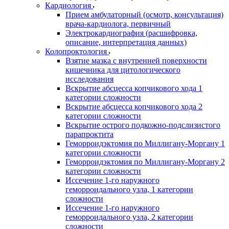
Кардиология
Прием амбулаторный (осмотр, консультация)
врача-кардиолога, первичный
Электрокардиография (расшифровка,
описание, интерпретация данных)
Колопроктология
Взятие мазка с внутренней поверхности
кишечника для цитологического
исследования
Вскрытие абсцесса копчикового хода 1
категории сложности
Вскрытие абсцесса копчикового хода 2
категории сложности
Вскрытие острого подкожно-подслизистого
парапроктита
Геморроидэктомия по Миллигану-Моргану 1
категории сложности
Геморроидэктомия по Миллигану-Моргану 2
категории сложности
Иссечение 1-го наружного
геморроидального узла, 1 категории
сложности
Иссечение 1-го наружного
геморроидального узла, 2 категории
сложности