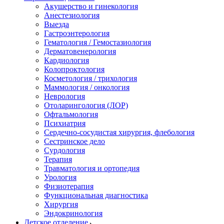
Акушерство и гинекология
Анестезиология
Выезда
Гастроэнтерология
Гематология / Гемостазиология
Дерматовенерология
Кардиология
Колопроктология
Косметология / трихология
Маммология / онкология
Неврология
Отоларингология (ЛОР)
Офтальмология
Психиатрия
Сердечно-сосудистая хирургия, флебология
Сестринское дело
Сурдология
Терапия
Травматология и ортопедия
Урология
Физиотерапия
Функциональная диагностика
Хирургия
Эндокринология
Детское отделение