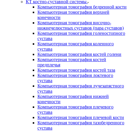
КТ костно-суставной системы
Компьютерная томография бедренной кости
Компьютерная томография верхней
конечности
Компьютерная томография височно-
нижнечелюстных суставов (пара суставов)
Компьютерная томография голеностопного
сустава
Компьютерная томография коленного
сустава
Компьютерная томография костей голени
Компьютерная томография костей
предплечья
Компьютерная томография костей таза
Компьютерная томография локтевого
сустава
Компьютерная томография лучезапястного
сустава
Компьютерная томография нижней
конечности
Компьютерная томография плечевого
сустава
Компьютерная томография плечевой кости
Компьютерная томография тазобедренного
сустава