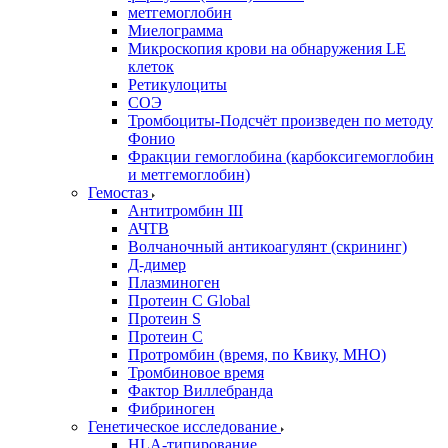
метгемоглобин
Миелограмма
Микроскопия крови на обнаружения LE
клеток
Ретикулоциты
СОЭ
Тромбоциты-Подсчёт произведен по методу
Фонио
Фракции гемоглобина (карбоксигемоглобин
и метгемоглобин)
Гемостаз
Антитромбин III
АЧТВ
Волчаночный антикоагулянт (скрининг)
Д-димер
Плазминоген
Протеин C Global
Протеин S
Протеин С
Протромбин (время, по Квику, МНО)
Тромбиновое время
Фактор Виллебранда
Фибриноген
Генетическое исследование
HLA-типирование