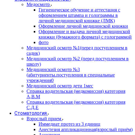
Медосмотр
Гигиеническое обучение и аттестация с
оформлением штампа и голограммы в
личной медицинской книжке (ЛМК)
Оформление личной медицинской книжки
Оформление и выдача личной медицинской
книжки (бумажного формата) с голограммой
фото
Медицинский осмотр №1(перед поступлением в
садик)
Медицинский осмотр №2 (перед поступлением в
школу)
Медицинский осмотр №3
(абитуриенты.поступления в специальные
учреждения0
Медицинский осмотр дети 1мес
Справка водительская (медкомиссия) категория
А,В.М
Справка водительская (медкомиссия) категория
С,Д,Е
Стоматология
Взрослый прием
Иммедиат протез из 3 единиц
Анестезия аппликационная(взрослый приём)
Анестезия