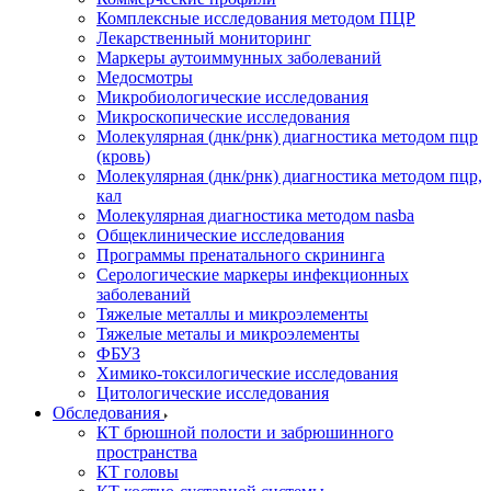
Комплексные исследования методом ПЦР
Лекарственный мониторинг
Маркеры аутоиммунных заболеваний
Медосмотры
Микробиологические исследования
Микроскопические исследования
Молекулярная (днк/рнк) диагностика методом пцр
(кровь)
Молекулярная (днк/рнк) диагностика методом пцр,
кал
Молекулярная диагностика методом nasba
Общеклинические исследования
Программы пренатального скрининга
Серологические маркеры инфекционных
заболеваний
Тяжелые металлы и микроэлементы
Тяжелые металы и микроэлементы
ФБУЗ
Химико-токсилогические исследования
Цитологические исследования
Обследования
КТ брюшной полости и забрюшинного
пространства
КТ головы