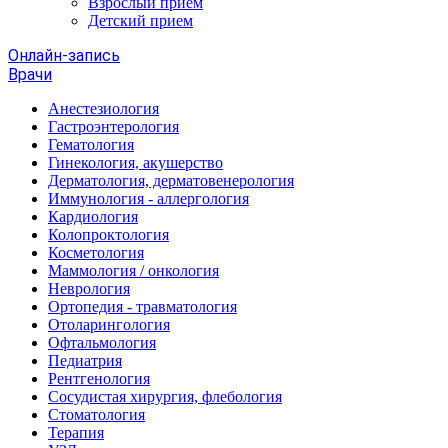
Взрослый прием
Детский прием
Онлайн-запись
Врачи
Анестезиология
Гастроэнтерология
Гематология
Гинекология, акушерство
Дерматология, дерматовенерология
Иммунология - аллергология
Кардиология
Колопроктология
Косметология
Маммология / онкология
Неврология
Ортопедия - травматология
Отоларингология
Офтальмология
Педиатрия
Рентгенология
Сосудистая хирургия, флебология
Стоматология
Терапия