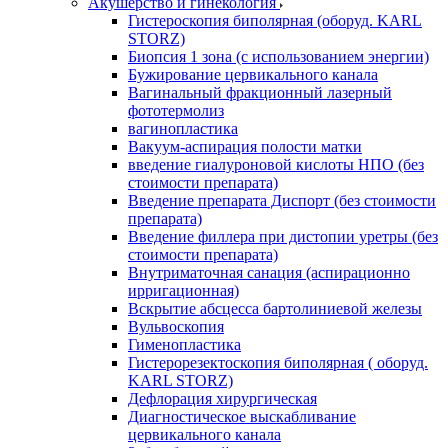
Акушерство и гинекология
Гистероскопия биполярная (оборуд. KARL
STORZ)
Биопсия 1 зона (с использованием энергии)
Бужирование цервикального канала
Вагинальный фракционный лазерный
фототермолиз
вагинопластика
Вакуум-аспирация полости матки
введение гиалуроновой кислоты НПО (без
стоимости препарата)
Введение препарата Диспорт (без стоимости
препарата)
Введение филлера при дистопии уретры (без
стоимости препарата)
Внутриматочная санация (аспирационно
ирригационная)
Вскрытие абсцесса бартолиниевой железы
Вульвоскопия
Гименопластика
Гистерорезектоскопия биполярная ( оборуд.
KARL STORZ)
Дефлорация хирургическая
Диагностическое выскабливание
цервикального канала