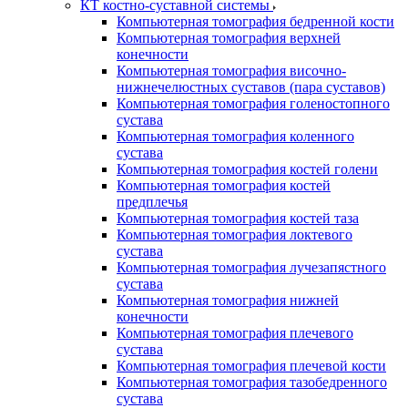
КТ костно-суставной системы
Компьютерная томография бедренной кости
Компьютерная томография верхней
конечности
Компьютерная томография височно-
нижнечелюстных суставов (пара суставов)
Компьютерная томография голеностопного
сустава
Компьютерная томография коленного
сустава
Компьютерная томография костей голени
Компьютерная томография костей
предплечья
Компьютерная томография костей таза
Компьютерная томография локтевого
сустава
Компьютерная томография лучезапястного
сустава
Компьютерная томография нижней
конечности
Компьютерная томография плечевого
сустава
Компьютерная томография плечевой кости
Компьютерная томография тазобедренного
сустава