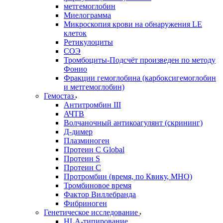
метгемоглобин
Миелограмма
Микроскопия крови на обнаружения LE
клеток
Ретикулоциты
СОЭ
Тромбоциты-Подсчёт произведен по методу
Фонио
Фракции гемоглобина (карбоксигемоглобин
и метгемоглобин)
Гемостаз
Антитромбин III
АЧТВ
Волчаночный антикоагулянт (скрининг)
Д-димер
Плазминоген
Протеин C Global
Протеин S
Протеин С
Протромбин (время, по Квику, МНО)
Тромбиновое время
Фактор Виллебранда
Фибриноген
Генетическое исследование
HLA-типирование