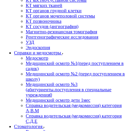
КТ костно-суставной системы
КТ мягких тканей
КТ органов грудной клетки
КТ органов мочеполовой системы
КТ позвоночника
КТ сосудов (ангиография)
Магнитно-резонансная томография
Рентгенографические исследования
УЗД
Эндоскопия
Справки и медосмотры
Медосмотр
Медицинский осмотр №1(перед поступлением в
садик)
Медицинский осмотр №2 (перед поступлением в
школу)
Медицинский осмотр №3
(абитуриенты.поступления в специальные
учреждения0
Медицинский осмотр дети 1мес
Справка водительская (медкомиссия) категория
А,В.М
Справка водительская (медкомиссия) категория
С,Д,Е
Стоматология