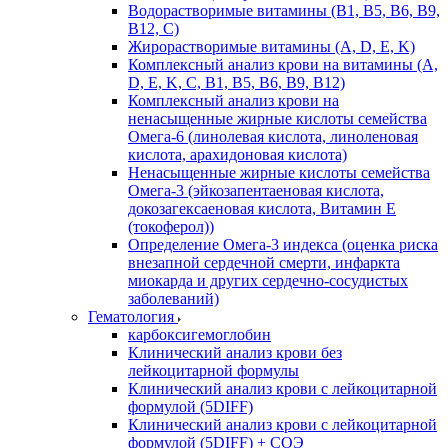
Водорастворимые витамины (B1, B5, B6, В9,
В12, С)
Жирорастворимые витамины (A, D, E, K)
Комплексный анализ крови на витамины (A,
D, E, K, C, B1, B5, B6, В9, B12)
Комплексный анализ крови на
ненасыщенные жирные кислоты семейства
Омега-6 (линолевая кислота, линоленовая
кислота, арахидоновая кислота)
Ненасыщенные жирные кислоты семейства
Омега-3 (эйкозапентаеновая кислота,
докозагексаеновая кислота, Витамин E
(токоферол))
Определение Омега-3 индекса (оценка риска
внезапной сердечной смерти, инфаркта
миокарда и других сердечно-сосудистых
заболеваний)
Гематология
карбоксигемоглобин
Клинический анализ крови без
лейкоцитарной формулы
Клинический анализ крови с лейкоцитарной
формулой (5DIFF)
Клинический анализ крови с лейкоцитарной
формулой (5DIFF) + СОЭ