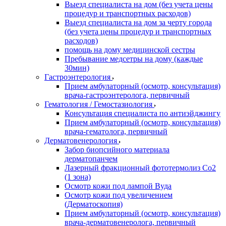
Выезд специалиста на дом (без учета цены
процедур и транспортных расходов)
Выезд специалиста на дом за черту города
(без учета цены процедур и транспортных
расходов)
помощь на дому медицинской сестры
Пребывание медсетры на дому (каждые
30мин)
Гастроэнтерология
Прием амбулаторный (осмотр, консультация)
врача-гастроэнтеролога, первичный
Гематология / Гемостазиология
Консультация специалиста по антиэйджингу
Прием амбулаторный (осмотр, консультация)
врача-гематолога, первичный
Дерматовенерология
Забор биопсийного материала
дерматопанчем
Лазерный фракционный фототермолиз Со2
(1 зона)
Осмотр кожи под лампой Вуда
Осмотр кожи под увеличением
(Дерматоскопия)
Прием амбулаторный (осмотр, консультация)
врача-дерматовенеролога, первичный