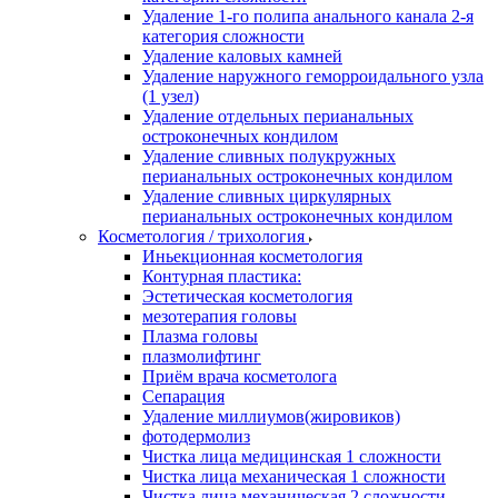
Удаление 1-го полипа анального канала 2-я
категория сложности
Удаление каловых камней
Удаление наружного геморроидального узла
(1 узел)
Удаление отдельных перианальных
остроконечных кондилом
Удаление сливных полукружных
перианальных остроконечных кондилом
Удаление сливных циркулярных
перианальных остроконечных кондилом
Косметология / трихология
Иньекционная косметология
Контурная пластика:
Эстетическая косметология
мезотерапия головы
Плазма головы
плазмолифтинг
Приём врача косметолога
Сепарация
Удаление миллиумов(жировиков)
фотодермолиз
Чистка лица медицинская 1 сложности
Чистка лица механическая 1 сложности
Чистка лица механическая 2 сложности