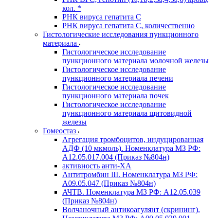
кол. *
РНК вируса гепатита C
РНК вируса гепатита C, количественно
Гистологические исследования пункционного
материала
Гистологическое исследование
пункционного материала молочной железы
Гистологическое исследование
пункционного материала печени
Гистологическое исследование
пункционного материала почек
Гистологическое исследование
пункционного материала щитовидной
железы
Гомеостаз
Агрегация тромбоцитов, индуцированная
АДФ (10 мкмоль). Номенклатура МЗ РФ:
A12.05.017.004 (Приказ №804н)
активность анти-ХА
Антитромбин III. Номенклатура МЗ РФ:
A09.05.047 (Приказ №804н)
АЧТВ. Номенклатура МЗ РФ: A12.05.039
(Приказ №804н)
Волчаночный антикоагулянт (скрининг).