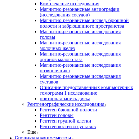
Комплексные исследования
Магнитно-резонансные ангиографии
(исследования сосудов)
Магнитно-резонансные исслед. брюшной
полости и забрюшинного пространства
Магнитно-резонансные исследования
головы
Магнитно-резонансные исследования
молочных желез
Магнитно-резонансные исследования
органов малого таза
Магнитно-резонансные исследования
позвоночника
Магнитно-резонансные исследования
суставов
Описание предоставленных компьютерных
томограмм 1 исследование
повторная запись диска
Рентгенографические исследования
Рентген брюшной полости
Рентген головы
Рентген грудной клетки
Рентген костей и суставов
Еще
Справки и медосмотры