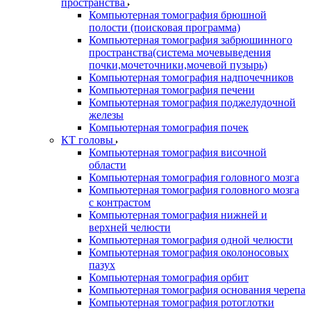
пространства
Компьютерная томография брюшной
полости (поисковая программа)
Компьютерная томография забрюшинного
пространства(система мочевыведения
почки,мочеточники,мочевой пузырь)
Компьютерная томография надпочечников
Компьютерная томография печени
Компьютерная томография поджелудочной
железы
Компьютерная томография почек
КТ головы
Компьютерная томография височной
области
Компьютерная томография головного мозга
Компьютерная томография головного мозга
с контрастом
Компьютерная томография нижней и
верхней челюсти
Компьютерная томография одной челюсти
Компьютерная томография околоносовых
пазух
Компьютерная томография орбит
Компьютерная томография основания черепа
Компьютерная томография ротоглотки