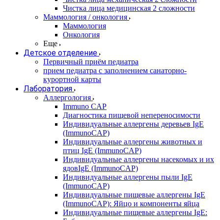
Чистка лица медицинская 2 сложности
Маммология / онкология
Маммология
Онкология
Еще
Детское отделение
Первичный приём педиатра
прием педиатра с заполнением санаторно-
курортной карты
Лаборатория
Аллергология
Immuno CAP
Диагностика пищевой непереносимости
Индивидуальные аллергены деревьев IgE
(ImmunoCAP)
Индивидуальные аллергены животных и
птиц IgE (ImmunoCAP)
Индивидуальные аллергены насекомых и их
ядовIgE (ImmunoCAP)
Индивидуальные аллергены пыли IgE
(ImmunoCAP)
Индивидуальные пищевые аллергены IgE
(ImmunoCAP): Яйцо и компоненты яйца
Индивидуальные пищевые аллергены IgE: