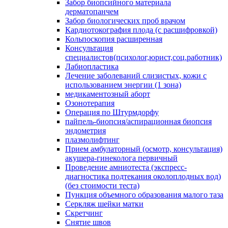
Забор биопсийного материала
дерматопанчем
Забор биологических проб врачом
Кардиотокография плода (с расшифровкой)
Кольпоскопия расширенная
Консультация
специалистов(психолог,юрист,соц.работник)
Лабиопластика
Лечение заболеваний слизистых, кожи с
использованием энергии (1 зона)
медикаментозный аборт
Озонотерапия
Операция по Штурмдорфу
пайпель-биопсия/аспирационная биопсия
эндометрия
плазмолифтинг
Прием амбулаторный (осмотр, консультация)
акушера-гинеколога первичный
Проведение амниотеста (экспресс-
диагностика подтекания околоплодных вод)
(без стоимости теста)
Пункция объемного образования малого таза
Серкляж шейки матки
Скретчинг
Снятие швов