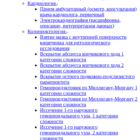
Кардиология
Прием амбулаторный (осмотр, консультация)
врача-кардиолога, первичный
Электрокардиография (расшифровка,
описание, интерпретация данных)
Колопроктология
Взятие мазка с внутренней поверхности
кишечника для цитологического
исследования
Вскрытие абсцесса копчикового хода 1
категории сложности
Вскрытие абсцесса копчикового хода 2
категории сложности
Вскрытие острого подкожно-подслизистого
парапроктита
Геморроидэктомия по Миллигану-Моргану 1
категории сложности
Геморроидэктомия по Миллигану-Моргану 2
категории сложности
Иссечение 1-го наружного
геморроидального узла, 1 категории
сложности
Иссечение 1-го наружного
геморроидального узла, 2 категории
сложности