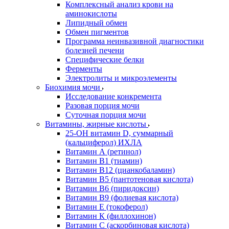
Комплексный анализ крови на
аминокислоты
Липидный обмен
Обмен пигментов
Программа неинвазивной диагностики
болезней печени
Специфические белки
Ферменты
Электролиты и микроэлементы
Биохимия мочи
Исследование конкремента
Разовая порция мочи
Суточная порция мочи
Витамины, жирные кислоты
25-OH витамин D, суммарный
(кальциферол) ИХЛА
Витамин А (ретинол)
Витамин В1 (тиамин)
Витамин В12 (цианкобаламин)
Витамин В5 (пантотеновая кислота)
Витамин В6 (пиридоксин)
Витамин В9 (фолиевая кислота)
Витамин Е (токоферол)
Витамин К (филлохинон)
Витамин С (аскорбиновая кислота)