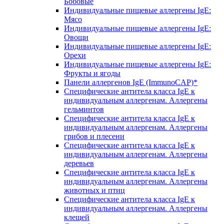
Бобовые
Индивидуальные пищевые аллергены IgE:
Мясо
Индивидуальные пищевые аллергены IgE:
Овощи
Индивидуальные пищевые аллергены IgE:
Орехи
Индивидуальные пищевые аллергены IgE:
Фрукты и ягоды
Панели аллергенов IgE (ImmunoCAP)*
Специфические антитела класса IgE к
индивидуальным аллергенам. Аллергены
гельминтов
Специфические антитела класса IgE к
индивидуальным аллергенам. Аллергены
грибов и плесени
Специфические антитела класса IgE к
индивидуальным аллергенам. Аллергены
деревьев
Специфические антитела класса IgE к
индивидуальным аллергенам. Аллергены
животных и птиц
Специфические антитела класса IgE к
индивидуальным аллергенам. Аллергены
клещей