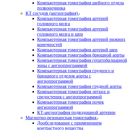
Компьютерная томография шейного отдела
позвоночника
КТ сосудов (ангиография)
Компьютерная томография артерий
головного мозга
Компьютерная томография артерий
головного мозга и шеи
Компьютерная томография артерий нижних
конечностей
Компьютерная томография артерий шеи
Компьютерная томография брюшной аорты
Компьютерная томография гепатобилиарной
зоны с ангиопрограммой
Компьютерная томография грудного и
брюшного отделов аорты с
ангиопрограммой
Компьютерная томография грудной аорты
Компьютерная томография легких и
средостения с ангиопрограммой
Компьютерная томография почек
ангиопрограммой
КТ-ангиография подвздошной артерии
Магнитно-резонансная томография
Дообследование с применением
контрастного вещества