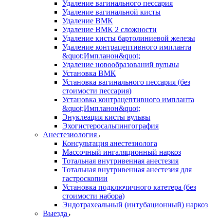
Удаление вагинального пессария
Удаление вагинальной кисты
Удаление ВМК
Удаление ВМК 2 сложности
Удаление кисты бартолиниевой железы
Удаление контрацептивного импланта
&quot;Импланон&quot;
Удаление новообразований вульвы
Установка ВМК
Установка вагинального пессария (без
стоимости пессария)
Установка контрацептивного импланта
&quot;Импланон&quot;
Энуклеация кисты вульвы
Эхогистеросальпингография
Анестезиология
Консультация анестезиолога
Массочный ингаляционный наркоз
Тотальная внутривенная анестезия
Тотальная внутривенная анестезия для
гастроскопии
Установка подключичного катетера (без
стоимости набора)
Эндотрахеальный (интубационный) наркоз
Выезда