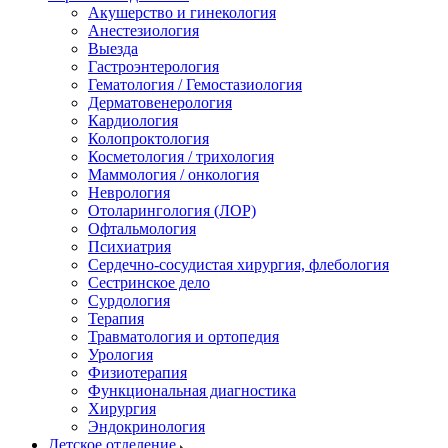
Акушерство и гинекология
Анестезиология
Выезда
Гастроэнтерология
Гематология / Гемостазиология
Дерматовенерология
Кардиология
Колопроктология
Косметология / трихология
Маммология / онкология
Неврология
Отоларингология (ЛОР)
Офтальмология
Психиатрия
Сердечно-сосудистая хирургия, флебология
Сестринское дело
Сурдология
Терапия
Травматология и ортопедия
Урология
Физиотерапия
Функциональная диагностика
Хирургия
Эндокринология
Детское отделение