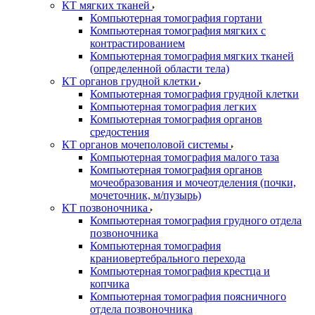
КТ мягких тканей
Компьютерная томография гортани
Компьютерная томография мягких с
контрастированием
Компьютерная томография мягких тканей
(определенной области тела)
КТ органов грудной клетки
Компьютерная томография грудной клетки
Компьютерная томография легких
Компьютерная томография органов
средостения
КТ органов мочеполовой системы
Компьютерная томография малого таза
Компьютерная томография органов
мочеобразования и мочеотделения (почки,
мочеточник, м/пузырь)
КТ позвоночника
Компьютерная томография грудного отдела
позвоночника
Компьютерная томография
краниовертебрального перехода
Компьютерная томография крестца и
копчика
Компьютерная томография поясничного
отдела позвоночника