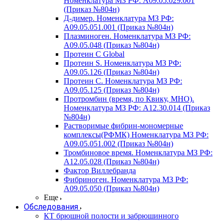
Номенклатура МЗ РФ: A09.05.029.001
(Приказ №804н)
Д-димер. Номенклатура МЗ РФ:
A09.05.051.001 (Приказ №804н)
Плазминоген. Номенклатура МЗ РФ:
A09.05.048 (Приказ №804н)
Протеин C Global
Протеин S. Номенклатура МЗ РФ:
A09.05.126 (Приказ №804н)
Протеин С. Номенклатура МЗ РФ:
A09.05.125 (Приказ №804н)
Протромбин (время, по Квику, МНО).
Номенклатура МЗ РФ: A12.30.014 (Приказ
№804н)
Растворимые фибрин-мономерные
комплексы(РФМК) Номенклатура МЗ РФ:
A09.05.051.002 (Приказ №804н)
Тромбиновое время. Номенклатура МЗ РФ:
A12.05.028 (Приказ №804н)
Фактор Виллебранда
Фибриноген. Номенклатура МЗ РФ:
A09.05.050 (Приказ №804н)
Еще
Обследования
КТ брюшной полости и забрюшинного