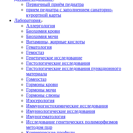
Первичный приём педиатра
прием педиатра с заполнением санаторно-
курортной карты
Лаборатория
Аллергология
Биохимия крови
Биохимия мочи
Витамины, жирные кислоты
Гематология
Гемостаз
Генетическое исследование
Гистологические исследования
Гистологические исследования пункционного
материала
Гомеостаз
Гормоны крови
Гормоны мочи
Гормоны слюны
Изосерология
Иммуногистохимические исследования
Имуннологические исследования
Имуногематология
Исследование генетических полиморфизмов
методом пцр
Коммерческие профили