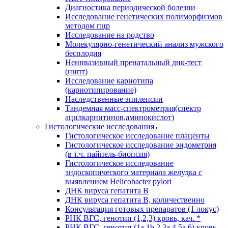
Диагностика периодической болезни
Исследование генетических полиморфизмов
методом пцр
Исследование на родство
Молекулярно-генетический анализ мужского
бесплодия
Неинвазивный пренатальный днк-тест
(нипт)
Исследование кариотипа
(кариотипирование)
Наследственные эпилепсии
Тандемная масс-спектрометрия(спектр
ацилкарнитинов,аминокислот)
Гистологические исследования
Гистологическое исследование плаценты
Гистологическое исследование эндометрия
(в т.ч. пайпель-биопсия)
Гистологическое исследование
эндоскопического материала желудка с
выявлением Helicobacter pylori
ДНК вируса гепатита B
ДНК вируса гепатита B, количественно
Консультация готовых препаратов (1 локус)
РНК ВГC, генотип (1,2,3) кровь, кач. *
РНК ВГC, генотип (1a,1b,2,3a,4,5a,6) кровь,