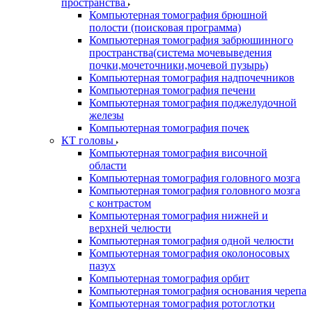
пространства
Компьютерная томография брюшной
полости (поисковая программа)
Компьютерная томография забрюшинного
пространства(система мочевыведения
почки,мочеточники,мочевой пузырь)
Компьютерная томография надпочечников
Компьютерная томография печени
Компьютерная томография поджелудочной
железы
Компьютерная томография почек
КТ головы
Компьютерная томография височной
области
Компьютерная томография головного мозга
Компьютерная томография головного мозга
с контрастом
Компьютерная томография нижней и
верхней челюсти
Компьютерная томография одной челюсти
Компьютерная томография околоносовых
пазух
Компьютерная томография орбит
Компьютерная томография основания черепа
Компьютерная томография ротоглотки