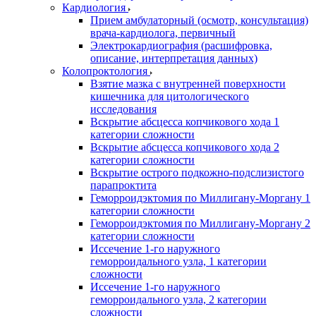
Кардиология
Прием амбулаторный (осмотр, консультация)
врача-кардиолога, первичный
Электрокардиография (расшифровка,
описание, интерпретация данных)
Колопроктология
Взятие мазка с внутренней поверхности
кишечника для цитологического
исследования
Вскрытие абсцесса копчикового хода 1
категории сложности
Вскрытие абсцесса копчикового хода 2
категории сложности
Вскрытие острого подкожно-подслизистого
парапроктита
Геморроидэктомия по Миллигану-Моргану 1
категории сложности
Геморроидэктомия по Миллигану-Моргану 2
категории сложности
Иссечение 1-го наружного
геморроидального узла, 1 категории
сложности
Иссечение 1-го наружного
геморроидального узла, 2 категории
сложности