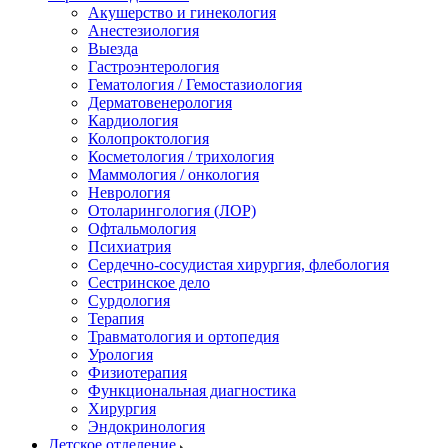
Акушерство и гинекология
Анестезиология
Выезда
Гастроэнтерология
Гематология / Гемостазиология
Дерматовенерология
Кардиология
Колопроктология
Косметология / трихология
Маммология / онкология
Неврология
Отоларингология (ЛОР)
Офтальмология
Психиатрия
Сердечно-сосудистая хирургия, флебология
Сестринское дело
Сурдология
Терапия
Травматология и ортопедия
Урология
Физиотерапия
Функциональная диагностика
Хирургия
Эндокринология
Детское отделение