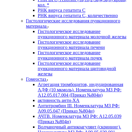
кол. *
РНК вируса гепатита C
РНК вируса гепатита C, количественно
Гистологические исследования пункционного
материала
Гистологическое исследование
пункционного материала молочной железы
Гистологическое исследование
пункционного материала печени
Гистологическое исследование
пункционного материала почек
Гистологическое исследование
пункционного материала щитовидной
железы
Гомеостаз
Агрегация тромбоцитов, индуцированная
АДФ (10 мкмоль). Номенклатура МЗ РФ:
A12.05.017.004 (Приказ №804н)
активность анти-ХА
Антитромбин III. Номенклатура МЗ РФ:
A09.05.047 (Приказ №804н)
АЧТВ. Номенклатура МЗ РФ: A12.05.039
(Приказ №804н)
Волчаночный антикоагулянт (скрининг).