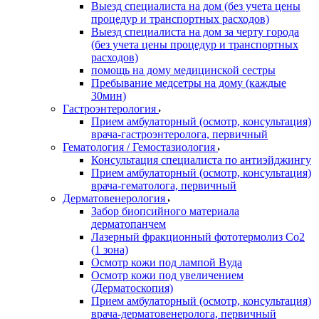
Выезд специалиста на дом (без учета цены
процедур и транспортных расходов)
Выезд специалиста на дом за черту города
(без учета цены процедур и транспортных
расходов)
помощь на дому медицинской сестры
Пребывание медсетры на дому (каждые
30мин)
Гастроэнтерология
Прием амбулаторный (осмотр, консультация)
врача-гастроэнтеролога, первичный
Гематология / Гемостазиология
Консультация специалиста по антиэйджингу
Прием амбулаторный (осмотр, консультация)
врача-гематолога, первичный
Дерматовенерология
Забор биопсийного материала
дерматопанчем
Лазерный фракционный фототермолиз Со2
(1 зона)
Осмотр кожи под лампой Вуда
Осмотр кожи под увеличением
(Дерматоскопия)
Прием амбулаторный (осмотр, консультация)
врача-дерматовенеролога, первичный