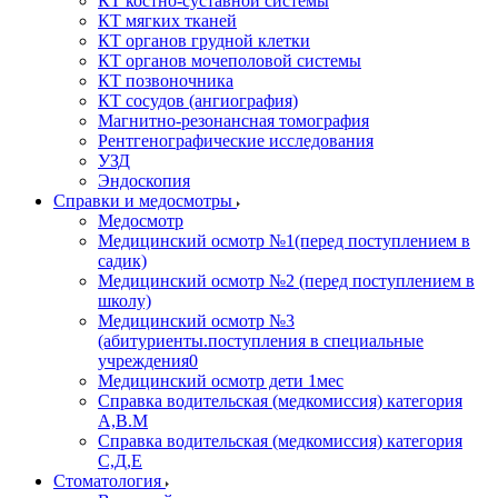
КТ костно-суставной системы
КТ мягких тканей
КТ органов грудной клетки
КТ органов мочеполовой системы
КТ позвоночника
КТ сосудов (ангиография)
Магнитно-резонансная томография
Рентгенографические исследования
УЗД
Эндоскопия
Справки и медосмотры
Медосмотр
Медицинский осмотр №1(перед поступлением в
садик)
Медицинский осмотр №2 (перед поступлением в
школу)
Медицинский осмотр №3
(абитуриенты.поступления в специальные
учреждения0
Медицинский осмотр дети 1мес
Справка водительская (медкомиссия) категория
А,В.М
Справка водительская (медкомиссия) категория
С,Д,Е
Стоматология