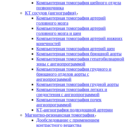
Компьютерная томография шейного отдела
позвоночника
КТ сосудов (ангиография)
Компьютерная томография артерий
головного мозга
Компьютерная томография артерий
головного мозга и шеи
Компьютерная томография артерий нижних
конечностей
Компьютерная томография артерий шеи
Компьютерная томография брюшной аорты
Компьютерная томография гепатобилиарной
зоны с ангиопрограммой
Компьютерная томография грудного и
брюшного отделов аорты с
ангиопрограммой
Компьютерная томография грудной аорты
Компьютерная томография легких и
средостения с ангиопрограммой
Компьютерная томография почек
ангиопрограммой
КТ-ангиография подвздошной артерии
Магнитно-резонансная томография
Дообследование с применением
контрастного вещества