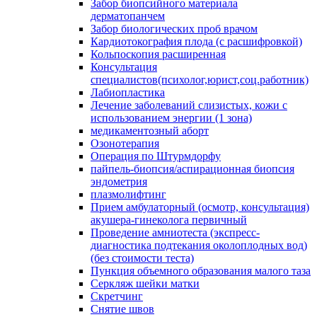
Забор биопсийного материала
дерматопанчем
Забор биологических проб врачом
Кардиотокография плода (с расшифровкой)
Кольпоскопия расширенная
Консультация
специалистов(психолог,юрист,соц.работник)
Лабиопластика
Лечение заболеваний слизистых, кожи с
использованием энергии (1 зона)
медикаментозный аборт
Озонотерапия
Операция по Штурмдорфу
пайпель-биопсия/аспирационная биопсия
эндометрия
плазмолифтинг
Прием амбулаторный (осмотр, консультация)
акушера-гинеколога первичный
Проведение амниотеста (экспресс-
диагностика подтекания околоплодных вод)
(без стоимости теста)
Пункция объемного образования малого таза
Серкляж шейки матки
Скретчинг
Снятие швов