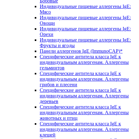
Бобовые
Индивидуальные пищевые аллергены IgE:
Мясо
Индивидуальные пищевые аллергены IgE:
Овощи
Индивидуальные пищевые аллергены IgE:
Орехи
Индивидуальные пищевые аллергены IgE:
Фрукты и ягоды
Панели аллергенов IgE (ImmunoCAP)*
Специфические антитела класса IgE к
индивидуальным аллергенам. Аллергены
гельминтов
Специфические антитела класса IgE к
индивидуальным аллергенам. Аллергены
грибов и плесени
Специфические антитела класса IgE к
индивидуальным аллергенам. Аллергены
деревьев
Специфические антитела класса IgE к
индивидуальным аллергенам. Аллергены
животных и птиц
Специфические антитела класса IgE к
индивидуальным аллергенам. Аллергены
клещей