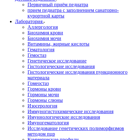
Первичный приём педиатра
прием педиатра с заполнением санаторно-
курортной карты
Лаборатория
Аллергология
Биохимия крови
Биохимия мочи
Витамины, жирные кислоты
Гематология
Гемостаз
Генетическое исследование
Гистологические исследования
Гистологические исследования пункционного
материала
Гомеостаз
Гормоны крови
Гормоны мочи
Гормоны слюны
Изосерология
Иммуногистохимические исследования
Имуннологические исследования
Имуногематология
Исследование генетических полиморфизмов
методом пцр
Коммерческие профили