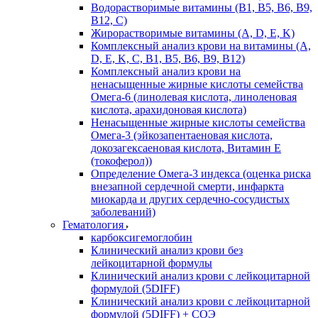
Водорастворимые витамины (B1, B5, B6, В9,
В12, С)
Жирорастворимые витамины (A, D, E, K)
Комплексный анализ крови на витамины (A,
D, E, K, C, B1, B5, B6, В9, B12)
Комплексный анализ крови на
ненасыщенные жирные кислоты семейства
Омега-6 (линолевая кислота, линоленовая
кислота, арахидоновая кислота)
Ненасыщенные жирные кислоты семейства
Омега-3 (эйкозапентаеновая кислота,
докозагексаеновая кислота, Витамин E
(токоферол))
Определение Омега-3 индекса (оценка риска
внезапной сердечной смерти, инфаркта
миокарда и других сердечно-сосудистых
заболеваний)
Гематология
карбоксигемоглобин
Клинический анализ крови без
лейкоцитарной формулы
Клинический анализ крови с лейкоцитарной
формулой (5DIFF)
Клинический анализ крови с лейкоцитарной
формулой (5DIFF) + СОЭ