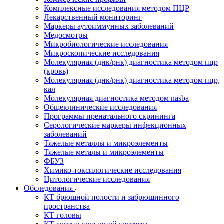
Комплексные исследования методом ПЦР
Лекарственный мониторинг
Маркеры аутоиммунных заболеваний
Медосмотры
Микробиологические исследования
Микроскопические исследования
Молекулярная (днк/рнк) диагностика методом пцр
(кровь)
Молекулярная (днк/рнк) диагностика методом пцр,
кал
Молекулярная диагностика методом nasba
Общеклинические исследования
Программы пренатального скрининга
Серологические маркеры инфекционных
заболеваний
Тяжелые металлы и микроэлементы
Тяжелые металы и микроэлементы
ФБУЗ
Химико-токсилогические исследования
Цитологические исследования
Обследования
КТ брюшной полости и забрюшинного
пространства
КТ головы