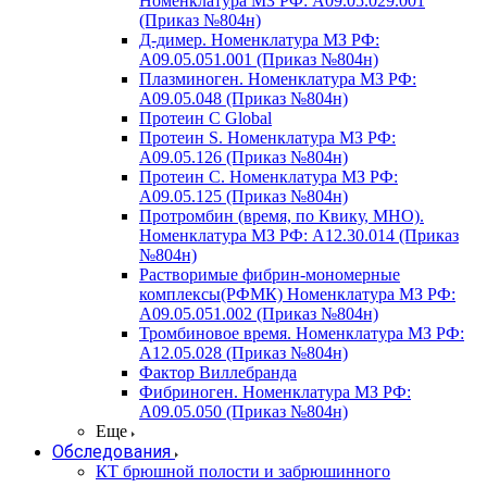
Номенклатура МЗ РФ: A09.05.029.001
(Приказ №804н)
Д-димер. Номенклатура МЗ РФ:
A09.05.051.001 (Приказ №804н)
Плазминоген. Номенклатура МЗ РФ:
A09.05.048 (Приказ №804н)
Протеин C Global
Протеин S. Номенклатура МЗ РФ:
A09.05.126 (Приказ №804н)
Протеин С. Номенклатура МЗ РФ:
A09.05.125 (Приказ №804н)
Протромбин (время, по Квику, МНО).
Номенклатура МЗ РФ: A12.30.014 (Приказ
№804н)
Растворимые фибрин-мономерные
комплексы(РФМК) Номенклатура МЗ РФ:
A09.05.051.002 (Приказ №804н)
Тромбиновое время. Номенклатура МЗ РФ:
A12.05.028 (Приказ №804н)
Фактор Виллебранда
Фибриноген. Номенклатура МЗ РФ:
A09.05.050 (Приказ №804н)
Еще
Обследования
КТ брюшной полости и забрюшинного