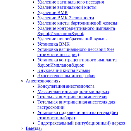
Удаление вагинального пессария
Удаление вагинальной кисты
Удаление ВМК
Удаление ВМК 2 сложности
Удаление кисты бартолиниевой железы
Удаление контрацептивного импланта
&quot;Импланон&quot;
Удаление новообразований вульвы
Установка ВМК
Установка вагинального пессария (без
стоимости пессария)
Установка контрацептивного импланта
&quot;Импланон&quot;
Энуклеация кисты вульвы
Эхогистеросальпингография
Анестезиология
Консультация анестезиолога
Массочный ингаляционный наркоз
Тотальная внутривенная анестезия
Тотальная внутривенная анестезия для
гастроскопии
Установка подключичного катетера (без
стоимости набора)
Эндотрахеальный (интубационный) наркоз
Выезда