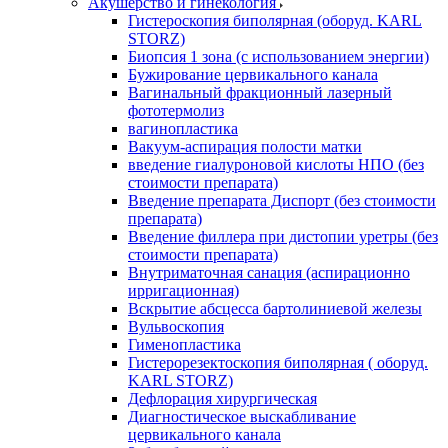
Акушерство и гинекология
Гистероскопия биполярная (оборуд. KARL
STORZ)
Биопсия 1 зона (с использованием энергии)
Бужирование цервикального канала
Вагинальный фракционный лазерный
фототермолиз
вагинопластика
Вакуум-аспирация полости матки
введение гиалуроновой кислоты НПО (без
стоимости препарата)
Введение препарата Диспорт (без стоимости
препарата)
Введение филлера при дистопии уретры (без
стоимости препарата)
Внутриматочная санация (аспирационно
ирригационная)
Вскрытие абсцесса бартолиниевой железы
Вульвоскопия
Гименопластика
Гистерорезектоскопия биполярная ( оборуд.
KARL STORZ)
Дефлорация хирургическая
Диагностическое выскабливание
цервикального канала