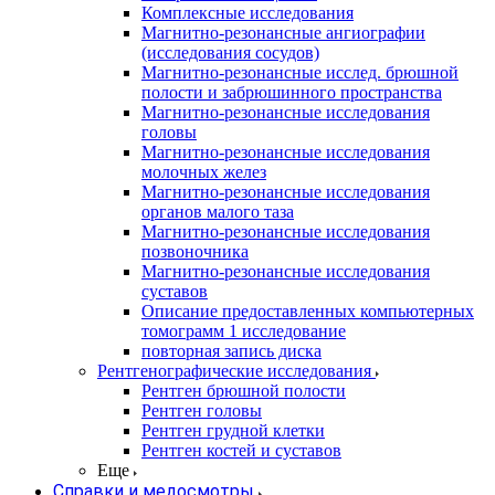
Комплексные исследования
Магнитно-резонансные ангиографии
(исследования сосудов)
Магнитно-резонансные исслед. брюшной
полости и забрюшинного пространства
Магнитно-резонансные исследования
головы
Магнитно-резонансные исследования
молочных желез
Магнитно-резонансные исследования
органов малого таза
Магнитно-резонансные исследования
позвоночника
Магнитно-резонансные исследования
суставов
Описание предоставленных компьютерных
томограмм 1 исследование
повторная запись диска
Рентгенографические исследования
Рентген брюшной полости
Рентген головы
Рентген грудной клетки
Рентген костей и суставов
Еще
Справки и медосмотры