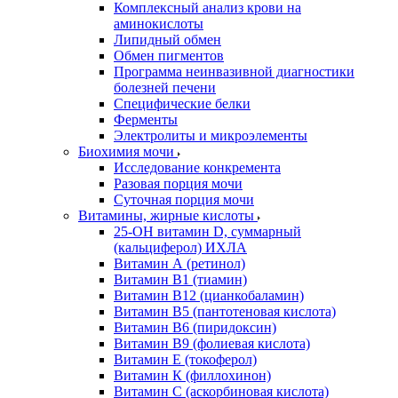
Комплексный анализ крови на
аминокислоты
Липидный обмен
Обмен пигментов
Программа неинвазивной диагностики
болезней печени
Специфические белки
Ферменты
Электролиты и микроэлементы
Биохимия мочи
Исследование конкремента
Разовая порция мочи
Суточная порция мочи
Витамины, жирные кислоты
25-OH витамин D, суммарный
(кальциферол) ИХЛА
Витамин А (ретинол)
Витамин В1 (тиамин)
Витамин В12 (цианкобаламин)
Витамин В5 (пантотеновая кислота)
Витамин В6 (пиридоксин)
Витамин В9 (фолиевая кислота)
Витамин Е (токоферол)
Витамин К (филлохинон)
Витамин С (аскорбиновая кислота)