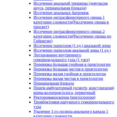
Иссечение анальной трещины (девульсия
ануса, перианальная блокада)
Иссечение анальных бахромок
Иссечение интрасфинктерного свища 1
категории сложности(Рассечение свища в
просвет)
Иссечение интрасфинктерного свища 2
категории сложности(Рассечение свища по
Габриелю)
Иссечение папиллом (1 ед.) анальной зоны
Иссечение папиллом анальной зоны (1 ед.)
Лигирование внутреннего
геморроидального узла (1 узел)
Перевязка большая гнойная в проктологии
Перевязка большая чистая в проктологии
Перевязка малая гнойная в проктологии
Перевязка малая чистая в проктологии
Перианальная блокада
Прием амбулаторный (осмотр, консультация)
врача-колопроктолога, первичный
Ректороманоскопия (ректоспопия)
Тромбэктомия наружного геморроидального
узла
Удаление 1-го полипа анального канала 1
категории сложности