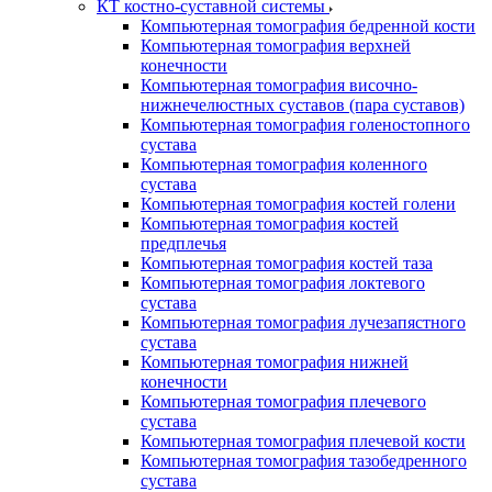
КТ костно-суставной системы
Компьютерная томография бедренной кости
Компьютерная томография верхней
конечности
Компьютерная томография височно-
нижнечелюстных суставов (пара суставов)
Компьютерная томография голеностопного
сустава
Компьютерная томография коленного
сустава
Компьютерная томография костей голени
Компьютерная томография костей
предплечья
Компьютерная томография костей таза
Компьютерная томография локтевого
сустава
Компьютерная томография лучезапястного
сустава
Компьютерная томография нижней
конечности
Компьютерная томография плечевого
сустава
Компьютерная томография плечевой кости
Компьютерная томография тазобедренного
сустава