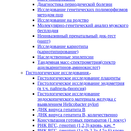
Диагностика периодической болезни
Исследование генетических полиморфизмов
методом пцр
Исследование на родство
Молекулярно-генетический анализ мужского
бесплодия
Неинвазивный пренатальный днк-тест
(нипт)
Исследование кариотипа
(кариотипирование)
Наследственные эпилепсии
Тандемная масс-спектрометрия(спектр
ацилкарнитинов,аминокислот)
Гистологические исследования
Гистологическое исследование плаценты
Гистологическое исследование эндометрия
(в т.ч. пайпель-биопсия)
Гистологическое исследование
эндоскопического материала желудка с
выявлением Helicobacter pylori
ДНК вируса гепатита B
ДНК вируса гепатита B, количественно
Консультация готовых препаратов (1 локус)
РНК ВГC, генотип (1,2,3) кровь, кач. *
РНК ВГC, генотип (1a,1b,2,3a,4,5a,6) кровь,