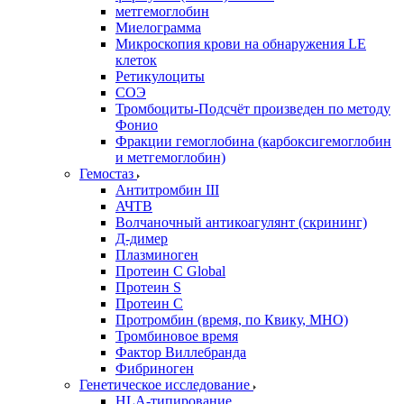
метгемоглобин
Миелограмма
Микроскопия крови на обнаружения LE
клеток
Ретикулоциты
СОЭ
Тромбоциты-Подсчёт произведен по методу
Фонио
Фракции гемоглобина (карбоксигемоглобин
и метгемоглобин)
Гемостаз
Антитромбин III
АЧТВ
Волчаночный антикоагулянт (скрининг)
Д-димер
Плазминоген
Протеин C Global
Протеин S
Протеин С
Протромбин (время, по Квику, МНО)
Тромбиновое время
Фактор Виллебранда
Фибриноген
Генетическое исследование
HLA-типирование