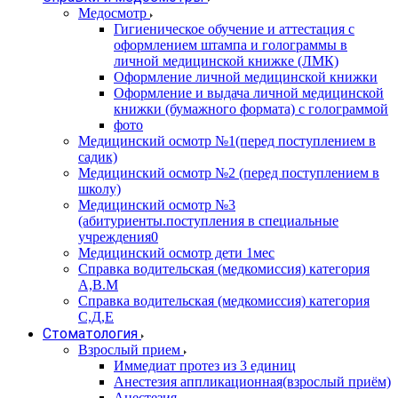
Медосмотр
Гигиеническое обучение и аттестация с
оформлением штампа и голограммы в
личной медицинской книжке (ЛМК)
Оформление личной медицинской книжки
Оформление и выдача личной медицинской
книжки (бумажного формата) с голограммой
фото
Медицинский осмотр №1(перед поступлением в
садик)
Медицинский осмотр №2 (перед поступлением в
школу)
Медицинский осмотр №3
(абитуриенты.поступления в специальные
учреждения0
Медицинский осмотр дети 1мес
Справка водительская (медкомиссия) категория
А,В.М
Справка водительская (медкомиссия) категория
С,Д,Е
Стоматология
Взрослый прием
Иммедиат протез из 3 единиц
Анестезия аппликационная(взрослый приём)
Анестезия