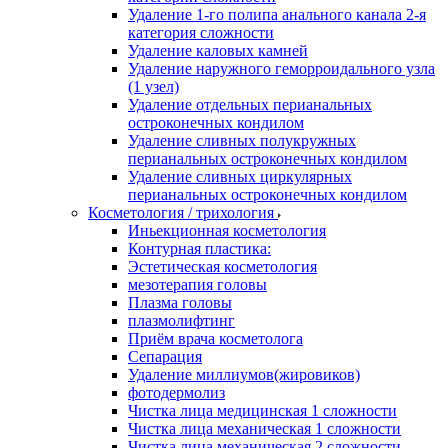
Удаление 1-го полипа анального канала 2-я
категория сложности
Удаление каловых камней
Удаление наружного геморроидального узла
(1 узел)
Удаление отдельных перианальных
остроконечных кондилом
Удаление сливных полукружных
перианальных остроконечных кондилом
Удаление сливных циркулярных
перианальных остроконечных кондилом
Косметология / трихология
Иньекционная косметология
Контурная пластика:
Эстетическая косметология
мезотерапия головы
Плазма головы
плазмолифтинг
Приём врача косметолога
Сепарация
Удаление миллиумов(жировиков)
фотодермолиз
Чистка лица медицинская 1 сложности
Чистка лица механическая 1 сложности
Чистка лица механическая 2 сложности