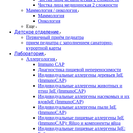
Чистка лица медицинская 2 сложности
Маммология / онкология
Маммология
Онкология
Еще
Детское отделение
Первичный приём педиатра
прием педиатра с заполнением санаторно-
курортной карты
Лаборатория
Аллергология
Immuno CAP
Диагностика пищевой непереносимости
Индивидуальные аллергены деревьев IgE
(ImmunoCAP)
Индивидуальные аллергены животных и
птиц IgE (ImmunoCAP)
Индивидуальные аллергены насекомых и их
ядовIgE (ImmunoCAP)
Индивидуальные аллергены пыли IgE
(ImmunoCAP)
Индивидуальные пищевые аллергены IgE
(ImmunoCAP): Яйцо и компоненты яйца
Индивидуальные пищевые аллергены IgE: