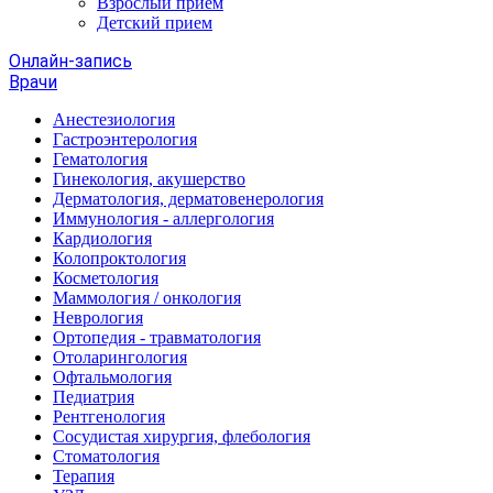
Взрослый прием
Детский прием
Онлайн-запись
Врачи
Анестезиология
Гастроэнтерология
Гематология
Гинекология, акушерство
Дерматология, дерматовенерология
Иммунология - аллергология
Кардиология
Колопроктология
Косметология
Маммология / онкология
Неврология
Ортопедия - травматология
Отоларингология
Офтальмология
Педиатрия
Рентгенология
Сосудистая хирургия, флебология
Стоматология
Терапия