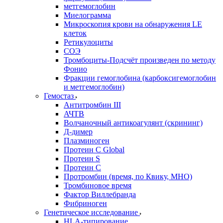
метгемоглобин
Миелограмма
Микроскопия крови на обнаружения LE
клеток
Ретикулоциты
СОЭ
Тромбоциты-Подсчёт произведен по методу
Фонио
Фракции гемоглобина (карбоксигемоглобин
и метгемоглобин)
Гемостаз
Антитромбин III
АЧТВ
Волчаночный антикоагулянт (скрининг)
Д-димер
Плазминоген
Протеин C Global
Протеин S
Протеин С
Протромбин (время, по Квику, МНО)
Тромбиновое время
Фактор Виллебранда
Фибриноген
Генетическое исследование
HLA-типирование