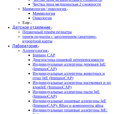
Чистка лица медицинская 2 сложности
Маммология / онкология
Маммология
Онкология
Еще
Детское отделение
Первичный приём педиатра
прием педиатра с заполнением санаторно-
курортной карты
Лаборатория
Аллергология
Immuno CAP
Диагностика пищевой непереносимости
Индивидуальные аллергены деревьев IgE
(ImmunoCAP)
Индивидуальные аллергены животных и
птиц IgE (ImmunoCAP)
Индивидуальные аллергены насекомых и их
ядовIgE (ImmunoCAP)
Индивидуальные аллергены пыли IgE
(ImmunoCAP)
Индивидуальные пищевые аллергены IgE
(ImmunoCAP): Яйцо и компоненты яйца
Индивидуальные пищевые аллергены IgE: