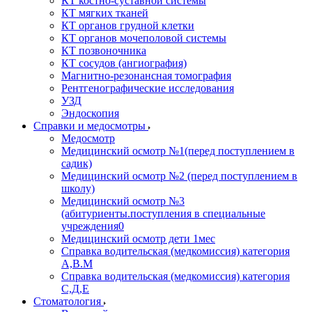
КТ костно-суставной системы
КТ мягких тканей
КТ органов грудной клетки
КТ органов мочеполовой системы
КТ позвоночника
КТ сосудов (ангиография)
Магнитно-резонансная томография
Рентгенографические исследования
УЗД
Эндоскопия
Справки и медосмотры
Медосмотр
Медицинский осмотр №1(перед поступлением в
садик)
Медицинский осмотр №2 (перед поступлением в
школу)
Медицинский осмотр №3
(абитуриенты.поступления в специальные
учреждения0
Медицинский осмотр дети 1мес
Справка водительская (медкомиссия) категория
А,В.М
Справка водительская (медкомиссия) категория
С,Д,Е
Стоматология