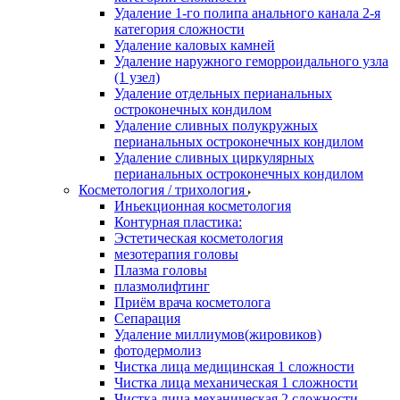
Удаление 1-го полипа анального канала 2-я
категория сложности
Удаление каловых камней
Удаление наружного геморроидального узла
(1 узел)
Удаление отдельных перианальных
остроконечных кондилом
Удаление сливных полукружных
перианальных остроконечных кондилом
Удаление сливных циркулярных
перианальных остроконечных кондилом
Косметология / трихология
Иньекционная косметология
Контурная пластика:
Эстетическая косметология
мезотерапия головы
Плазма головы
плазмолифтинг
Приём врача косметолога
Сепарация
Удаление миллиумов(жировиков)
фотодермолиз
Чистка лица медицинская 1 сложности
Чистка лица механическая 1 сложности
Чистка лица механическая 2 сложности