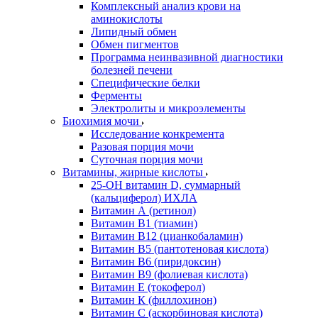
Комплексный анализ крови на
аминокислоты
Липидный обмен
Обмен пигментов
Программа неинвазивной диагностики
болезней печени
Специфические белки
Ферменты
Электролиты и микроэлементы
Биохимия мочи
Исследование конкремента
Разовая порция мочи
Суточная порция мочи
Витамины, жирные кислоты
25-OH витамин D, суммарный
(кальциферол) ИХЛА
Витамин А (ретинол)
Витамин В1 (тиамин)
Витамин В12 (цианкобаламин)
Витамин В5 (пантотеновая кислота)
Витамин В6 (пиридоксин)
Витамин В9 (фолиевая кислота)
Витамин Е (токоферол)
Витамин К (филлохинон)
Витамин С (аскорбиновая кислота)