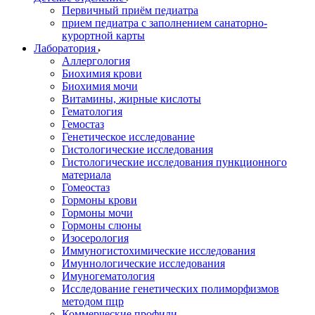
Первичный приём педиатра
прием педиатра с заполнением санаторно-
курортной карты
Лаборатория
Аллергология
Биохимия крови
Биохимия мочи
Витамины, жирные кислоты
Гематология
Гемостаз
Генетическое исследование
Гистологические исследования
Гистологические исследования пункционного
материала
Гомеостаз
Гормоны крови
Гормоны мочи
Гормоны слюны
Изосерология
Иммуногистохимические исследования
Имуннологические исследования
Имуногематология
Исследование генетических полиморфизмов
методом пцр
Коммерческие профили