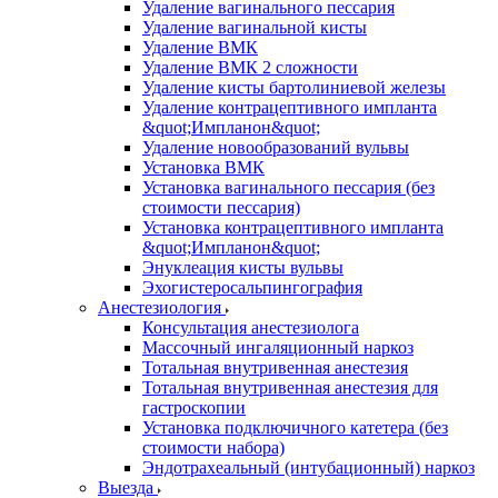
Удаление вагинального пессария
Удаление вагинальной кисты
Удаление ВМК
Удаление ВМК 2 сложности
Удаление кисты бартолиниевой железы
Удаление контрацептивного импланта
&quot;Импланон&quot;
Удаление новообразований вульвы
Установка ВМК
Установка вагинального пессария (без
стоимости пессария)
Установка контрацептивного импланта
&quot;Импланон&quot;
Энуклеация кисты вульвы
Эхогистеросальпингография
Анестезиология
Консультация анестезиолога
Массочный ингаляционный наркоз
Тотальная внутривенная анестезия
Тотальная внутривенная анестезия для
гастроскопии
Установка подключичного катетера (без
стоимости набора)
Эндотрахеальный (интубационный) наркоз
Выезда