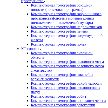
пространства
Компьютерная томография брюшной
полости (поисковая программа)
Компьютерная томография забрюшинного
пространства(система мочевыведения
почки,мочеточники,мочевой пузырь)
Компьютерная томография надпочечников
Компьютерная томография печени
Компьютерная томография поджелудочной
железы
Компьютерная томография почек
КТ головы
Компьютерная томография височной
области
Компьютерная томография головного мозга
Компьютерная томография головного мозга
с контрастом
Компьютерная томография нижней и
верхней челюсти
Компьютерная томография одной челюсти
Компьютерная томография околоносовых
пазух
Компьютерная томография орбит
Компьютерная томография основания черепа
Компьютерная томография ротоглотки