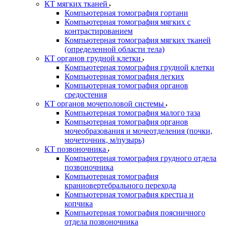
КТ мягких тканей
Компьютерная томография гортани
Компьютерная томография мягких с
контрастированием
Компьютерная томография мягких тканей
(определенной области тела)
КТ органов грудной клетки
Компьютерная томография грудной клетки
Компьютерная томография легких
Компьютерная томография органов
средостения
КТ органов мочеполовой системы
Компьютерная томография малого таза
Компьютерная томография органов
мочеобразования и мочеотделения (почки,
мочеточник, м/пузырь)
КТ позвоночника
Компьютерная томография грудного отдела
позвоночника
Компьютерная томография
краниовертебрального перехода
Компьютерная томография крестца и
копчика
Компьютерная томография поясничного
отдела позвоночника