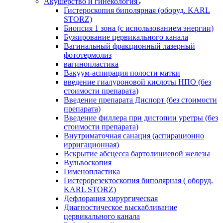
Акушерство и гинекология
Гистероскопия биполярная (оборуд. KARL
STORZ)
Биопсия 1 зона (с использованием энергии)
Бужирование цервикального канала
Вагинальный фракционный лазерный
фототермолиз
вагинопластика
Вакуум-аспирация полости матки
введение гиалуроновой кислоты НПО (без
стоимости препарата)
Введение препарата Диспорт (без стоимости
препарата)
Введение филлера при дистопии уретры (без
стоимости препарата)
Внутриматочная санация (аспирационно
ирригационная)
Вскрытие абсцесса бартолиниевой железы
Вульвоскопия
Гименопластика
Гистерорезектоскопия биполярная ( оборуд.
KARL STORZ)
Дефлорация хирургическая
Диагностическое выскабливание
цервикального канала