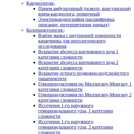
Кардиология
Прием амбулаторный (осмотр, консультация)
врача-кардиолога, первичный
Электрокардиография (расшифровка,
описание, интерпретация данных)
Колопроктология
Взятие мазка с внутренней поверхности
кишечника для цитологического
исследования
Вскрытие абсцесса копчикового хода 1
категории сложности
Вскрытие абсцесса копчикового хода 2
категории сложности
Вскрытие острого подкожно-подслизистого
парапроктита
Геморроидэктомия по Миллигану-Моргану 1
категории сложности
Геморроидэктомия по Миллигану-Моргану 2
категории сложности
Иссечение 1-го наружного
геморроидального узла, 1 категории
сложности
Иссечение 1-го наружного
геморроидального узла, 2 категории
сложности