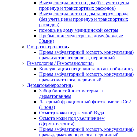
Выезд специалиста на дом (без учета цены
процедур и транспортных расходов)
Выезд специалиста на дом за черту города
(без учета цены процедур и транспортных
расходов)
помощь на дому медицинской сестры
Пребывание медсетры на дому (каждые
30мин)
Гастроэнтерология
Прием амбулаторный (осмотр, консультация)
врача-гастроэнтеролога, первичный
Гематология / Гемостазиология
Консультация специалиста по антиэйджингу
Прием амбулаторный (осмотр, консультация)
врача-гематолога, первичный
Дерматовенерология
Забор биопсийного материала
дерматопанчем
Лазерный фракционный фототермолиз Со2
(1 зона)
Осмотр кожи под лампой Вуда
Осмотр кожи под увеличением
(Дерматоскопия)
Прием амбулаторный (осмотр, консультация)
врача-дерматовенеролога, первичный