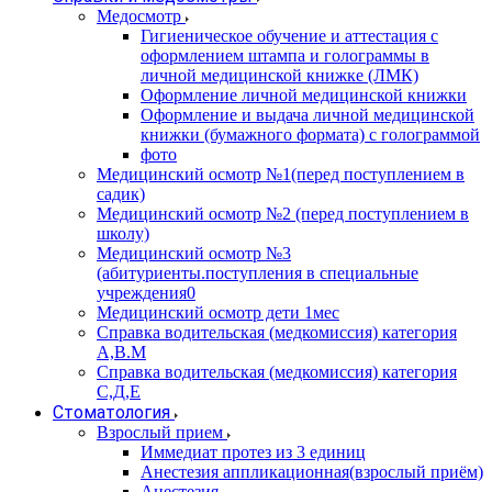
Медосмотр
Гигиеническое обучение и аттестация с
оформлением штампа и голограммы в
личной медицинской книжке (ЛМК)
Оформление личной медицинской книжки
Оформление и выдача личной медицинской
книжки (бумажного формата) с голограммой
фото
Медицинский осмотр №1(перед поступлением в
садик)
Медицинский осмотр №2 (перед поступлением в
школу)
Медицинский осмотр №3
(абитуриенты.поступления в специальные
учреждения0
Медицинский осмотр дети 1мес
Справка водительская (медкомиссия) категория
А,В.М
Справка водительская (медкомиссия) категория
С,Д,Е
Стоматология
Взрослый прием
Иммедиат протез из 3 единиц
Анестезия аппликационная(взрослый приём)
Анестезия