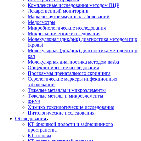
Комплексные исследования методом ПЦР
Лекарственный мониторинг
Маркеры аутоиммунных заболеваний
Медосмотры
Микробиологические исследования
Микроскопические исследования
Молекулярная (днк/рнк) диагностика методом пцр
(кровь)
Молекулярная (днк/рнк) диагностика методом пцр,
кал
Молекулярная диагностика методом nasba
Общеклинические исследования
Программы пренатального скрининга
Серологические маркеры инфекционных
заболеваний
Тяжелые металлы и микроэлементы
Тяжелые металы и микроэлементы
ФБУЗ
Химико-токсилогические исследования
Цитологические исследования
Обследования
КТ брюшной полости и забрюшинного
пространства
КТ головы