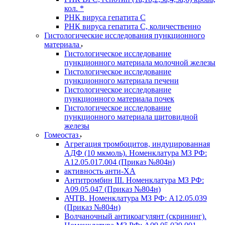
кол. *
РНК вируса гепатита C
РНК вируса гепатита C, количественно
Гистологические исследования пункционного
материала
Гистологическое исследование
пункционного материала молочной железы
Гистологическое исследование
пункционного материала печени
Гистологическое исследование
пункционного материала почек
Гистологическое исследование
пункционного материала щитовидной
железы
Гомеостаз
Агрегация тромбоцитов, индуцированная
АДФ (10 мкмоль). Номенклатура МЗ РФ:
A12.05.017.004 (Приказ №804н)
активность анти-ХА
Антитромбин III. Номенклатура МЗ РФ:
A09.05.047 (Приказ №804н)
АЧТВ. Номенклатура МЗ РФ: A12.05.039
(Приказ №804н)
Волчаночный антикоагулянт (скрининг).