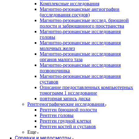
Комплексные исследования
Магнитно-резонансные ангиографии
(исследования сосудов)
Магнитно-резонансные исслед. брюшной
полости и забрюшинного пространства
Магнитно-резонансные исследования
головы
Магнитно-резонансные исследования
молочных желез
Магнитно-резонансные исследования
органов малого таза
Магнитно-резонансные исследования
позвоночника
Магнитно-резонансные исследования
суставов
Описание предоставленных компьютерных
томограмм 1 исследование
повторная запись диска
Рентгенографические исследования
Рентген брюшной полости
Рентген головы
Рентген грудной клетки
Рентген костей и суставов
Еще
Справки и медосмотры