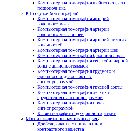
Компьютерная томография шейного отдела
позвоночника
КТ сосудов (ангиография)
Компьютерная томография артерий
головного мозга
Компьютерная томография артерий
головного мозга и шеи
Компьютерная томография артерий нижних
конечностей
Компьютерная томография артерий шеи
Компьютерная томография брюшной аорты
Компьютерная томография гепатобилиарной
зоны с ангиопрограммой
Компьютерная томография грудного и
брюшного отделов аорты с
ангиопрограммой
Компьютерная томография грудной аорты
Компьютерная томография легких и
средостения с ангиопрограммой
Компьютерная томография почек
ангиопрограммой
КТ-ангиография подвздошной артерии
Магнитно-резонансная томография
Дообследование с применением
контрастного вещества