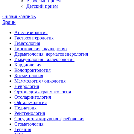
Взрослый прием
Детский прием
Онлайн-запись
Врачи
Анестезиология
Гастроэнтерология
Гематология
Гинекология, акушерство
Дерматология, дерматовенерология
Иммунология - аллергология
Кардиология
Колопроктология
Косметология
Маммология / онкология
Неврология
Ортопедия - травматология
Отоларингология
Офтальмология
Педиатрия
Рентгенология
Сосудистая хирургия, флебология
Стоматология
Терапия