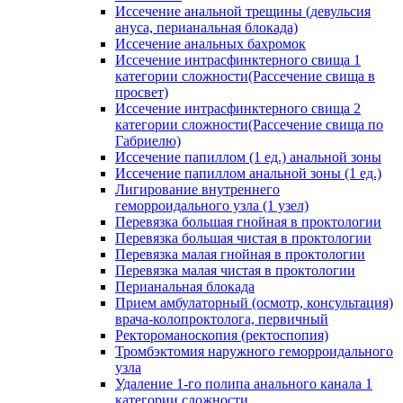
Иссечение анальной трещины (девульсия
ануса, перианальная блокада)
Иссечение анальных бахромок
Иссечение интрасфинктерного свища 1
категории сложности(Рассечение свища в
просвет)
Иссечение интрасфинктерного свища 2
категории сложности(Рассечение свища по
Габриелю)
Иссечение папиллом (1 ед.) анальной зоны
Иссечение папиллом анальной зоны (1 ед.)
Лигирование внутреннего
геморроидального узла (1 узел)
Перевязка большая гнойная в проктологии
Перевязка большая чистая в проктологии
Перевязка малая гнойная в проктологии
Перевязка малая чистая в проктологии
Перианальная блокада
Прием амбулаторный (осмотр, консультация)
врача-колопроктолога, первичный
Ректороманоскопия (ректоспопия)
Тромбэктомия наружного геморроидального
узла
Удаление 1-го полипа анального канала 1
категории сложности