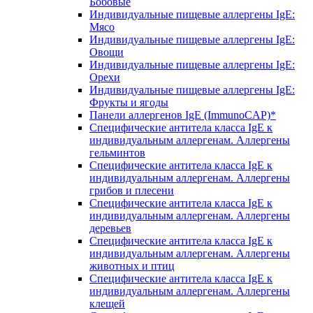
Бобовые
Индивидуальные пищевые аллергены IgE:
Мясо
Индивидуальные пищевые аллергены IgE:
Овощи
Индивидуальные пищевые аллергены IgE:
Орехи
Индивидуальные пищевые аллергены IgE:
Фрукты и ягоды
Панели аллергенов IgE (ImmunoCAP)*
Специфические антитела класса IgE к
индивидуальным аллергенам. Аллергены
гельминтов
Специфические антитела класса IgE к
индивидуальным аллергенам. Аллергены
грибов и плесени
Специфические антитела класса IgE к
индивидуальным аллергенам. Аллергены
деревьев
Специфические антитела класса IgE к
индивидуальным аллергенам. Аллергены
животных и птиц
Специфические антитела класса IgE к
индивидуальным аллергенам. Аллергены
клещей