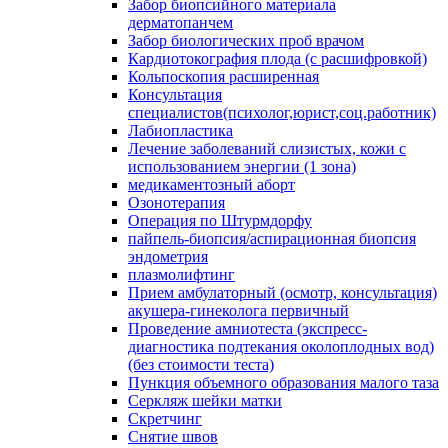
Забор биопсийного материала
дерматопанчем
Забор биологических проб врачом
Кардиотокография плода (с расшифровкой)
Кольпоскопия расширенная
Консультация
специалистов(психолог,юрист,соц.работник)
Лабиопластика
Лечение заболеваний слизистых, кожи с
использованием энергии (1 зона)
медикаментозный аборт
Озонотерапия
Операция по Штурмдорфу
пайпель-биопсия/аспирационная биопсия
эндометрия
плазмолифтинг
Прием амбулаторный (осмотр, консультация)
акушера-гинеколога первичный
Проведение амниотеста (экспресс-
диагностика подтекания околоплодных вод)
(без стоимости теста)
Пункция объемного образования малого таза
Серкляж шейки матки
Скретчинг
Снятие швов