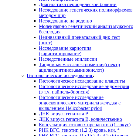
Диагностика периодической болезни
Исследование генетических полиморфизмов
методом пцр
Исследование на родство
Молекулярно-генетический анализ мужского
бесплодия
Неинвазивный пренатальный днк-тест
(нипт)
Исследование кариотипа
(кариотипирование)
Наследственные эпилепсии
Тандемная масс-спектрометрия(спектр
ацилкарнитинов,аминокислот)
Гистологические исследования
Гистологическое исследование плаценты
Гистологическое исследование эндометрия
(в т.ч. пайпель-биопсия)
Гистологическое исследование
эндоскопического материала желудка с
выявлением Helicobacter pylori
ДНК вируса гепатита B
ДНК вируса гепатита B, количественно
Консультация готовых препаратов (1 локус)
РНК ВГC, генотип (1,2,3) кровь, кач. *
РНК ВГC, генотип (1a,1b,2,3a,4,5a,6) кровь,