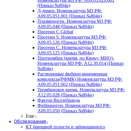
Номенклатура МЗ РФ: A09.05.029.001
(Приказ №804н)
Д-димер. Номенклатура МЗ РФ:
A09.05.051.001 (Приказ №804н)
Плазминоген. Номенклатура МЗ РФ:
A09.05.048 (Приказ №804н)
Протеин C Global
Протеин S. Номенклатура МЗ РФ:
A09.05.126 (Приказ №804н)
Протеин С. Номенклатура МЗ РФ:
A09.05.125 (Приказ №804н)
Протромбин (время, по Квику, МНО).
Номенклатура МЗ РФ: A12.30.014 (Приказ
№804н)
Растворимые фибрин-мономерные
комплексы(РФМК) Номенклатура МЗ РФ:
A09.05.051.002 (Приказ №804н)
Тромбиновое время. Номенклатура МЗ РФ:
A12.05.028 (Приказ №804н)
Фактор Виллебранда
Фибриноген. Номенклатура МЗ РФ:
A09.05.050 (Приказ №804н)
Еще
Обследования
КТ брюшной полости и забрюшинного