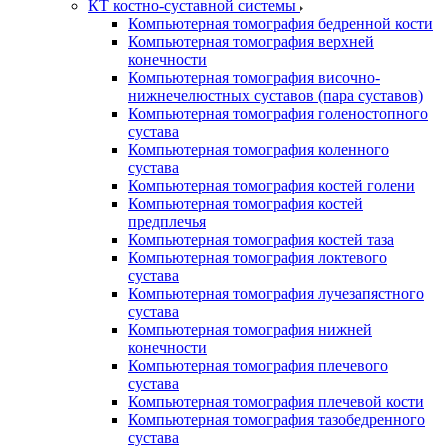
КТ костно-суставной системы
Компьютерная томография бедренной кости
Компьютерная томография верхней
конечности
Компьютерная томография височно-
нижнечелюстных суставов (пара суставов)
Компьютерная томография голеностопного
сустава
Компьютерная томография коленного
сустава
Компьютерная томография костей голени
Компьютерная томография костей
предплечья
Компьютерная томография костей таза
Компьютерная томография локтевого
сустава
Компьютерная томография лучезапястного
сустава
Компьютерная томография нижней
конечности
Компьютерная томография плечевого
сустава
Компьютерная томография плечевой кости
Компьютерная томография тазобедренного
сустава