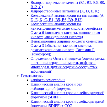
Водорастворимые витамины (B1, B5, B6, В9,
В12, С)
Жирорастворимые витамины (A, D, E, K)
Комплексный анализ крови на витамины (A,
D, E, K, C, B1, B5, B6, В9, B12)
Комплексный анализ крови на
ненасыщенные жирные кислоты семейства
Омега-6 (линолевая кислота, линоленовая
кислота, арахидоновая кислота)
Ненасыщенные жирные кислоты семейства
Омега-3 (эйкозапентаеновая кислота,
докозагексаеновая кислота, Витамин E
(токоферол))
Определение Омега-3 индекса (оценка риска
внезапной сердечной смерти, инфаркта
миокарда и других сердечно-сосудистых
заболеваний)
Гематология
карбоксигемоглобин
Клинический анализ крови без
лейкоцитарной формулы
Клинический анализ крови с лейкоцитарной
формулой (5DIFF)
Клинический анализ крови с лейкоцитарной
формулой (5DIFF) + СОЭ