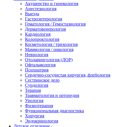
Акушерство и гинекология
Анестезиология
Выезда
Гастроэнтерология
Гематология / Гемостазиология
Дерматовенерология
Кардиология
Колопроктология
Косметология / трихология
Маммология / онкология
Неврология
Отоларингология (ЛОР)
Офтальмология
Психиатрия
Сердечно-сосудистая хирургия, флебология
Сестринское дело
Сурдология
Терапия
Травматология и ортопедия
Урология
Физиотерапия
Функциональная диагностика
Хирургия
Эндокринология
Детское отделение