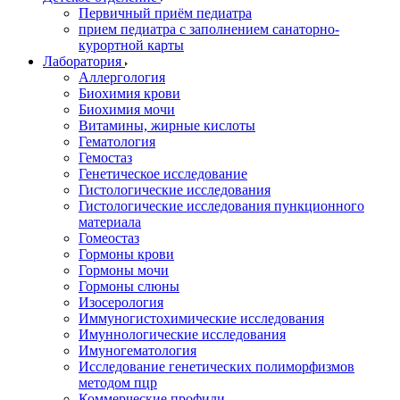
Первичный приём педиатра
прием педиатра с заполнением санаторно-
курортной карты
Лаборатория
Аллергология
Биохимия крови
Биохимия мочи
Витамины, жирные кислоты
Гематология
Гемостаз
Генетическое исследование
Гистологические исследования
Гистологические исследования пункционного
материала
Гомеостаз
Гормоны крови
Гормоны мочи
Гормоны слюны
Изосерология
Иммуногистохимические исследования
Имуннологические исследования
Имуногематология
Исследование генетических полиморфизмов
методом пцр
Коммерческие профили