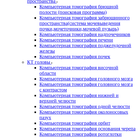
пространства
Компьютерная томография брюшной
полости (поисковая программа)
Компьютерная томография забрюшинного
пространства(система мочевыведения
почки,мочеточники,мочевой пузырь)
Компьютерная томография надпочечников
Компьютерная томография печени
Компьютерная томография поджелудочной
железы
Компьютерная томография почек
КТ головы
Компьютерная томография височной
области
Компьютерная томография головного мозга
Компьютерная томография головного мозга
с контрастом
Компьютерная томография нижней и
верхней челюсти
Компьютерная томография одной челюсти
Компьютерная томография околоносовых
пазух
Компьютерная томография орбит
Компьютерная томография основания черепа
Компьютерная томография ротоглотки