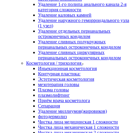
Удаление 1-го полипа анального канала 2-я
категория сложности
Удаление каловых камней
Удаление наружного геморроидального узла
(1 узел)
Удаление отдельных перианальных
остроконечных кондилом
Удаление сливных полукружных
перианальных остроконечных кондилом
Удаление сливных циркулярных
перианальных остроконечных кондилом
Косметология / трихология
Иньекционная косметология
Контурная пластика:
Эстетическая косметология
мезотерапия головы
Плазма головы
плазмолифтинг
Приём врача косметолога
Сепарация
Удаление миллиумов(жировиков)
фотодермолиз
Чистка лица медицинская 1 сложности
Чистка лица механическая 1 сложности
Чистка лица механическая 2 сложности