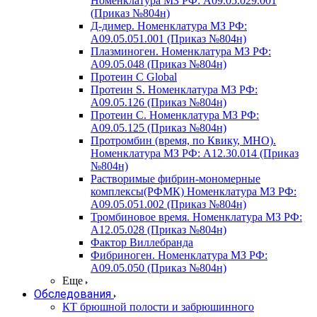
Номенклатура МЗ РФ: A09.05.029.001
(Приказ №804н)
Д-димер. Номенклатура МЗ РФ:
A09.05.051.001 (Приказ №804н)
Плазминоген. Номенклатура МЗ РФ:
A09.05.048 (Приказ №804н)
Протеин C Global
Протеин S. Номенклатура МЗ РФ:
A09.05.126 (Приказ №804н)
Протеин С. Номенклатура МЗ РФ:
A09.05.125 (Приказ №804н)
Протромбин (время, по Квику, МНО).
Номенклатура МЗ РФ: A12.30.014 (Приказ
№804н)
Растворимые фибрин-мономерные
комплексы(РФМК) Номенклатура МЗ РФ:
A09.05.051.002 (Приказ №804н)
Тромбиновое время. Номенклатура МЗ РФ:
A12.05.028 (Приказ №804н)
Фактор Виллебранда
Фибриноген. Номенклатура МЗ РФ:
A09.05.050 (Приказ №804н)
Еще
Обследования
КТ брюшной полости и забрюшинного