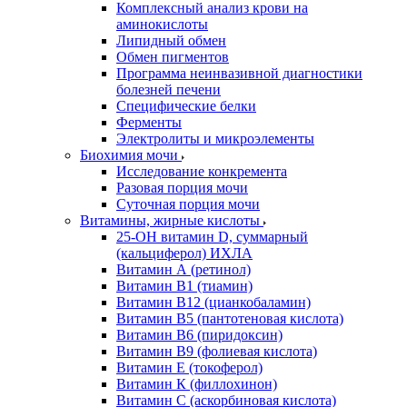
Комплексный анализ крови на
аминокислоты
Липидный обмен
Обмен пигментов
Программа неинвазивной диагностики
болезней печени
Специфические белки
Ферменты
Электролиты и микроэлементы
Биохимия мочи
Исследование конкремента
Разовая порция мочи
Суточная порция мочи
Витамины, жирные кислоты
25-OH витамин D, суммарный
(кальциферол) ИХЛА
Витамин А (ретинол)
Витамин В1 (тиамин)
Витамин В12 (цианкобаламин)
Витамин В5 (пантотеновая кислота)
Витамин В6 (пиридоксин)
Витамин В9 (фолиевая кислота)
Витамин Е (токоферол)
Витамин К (филлохинон)
Витамин С (аскорбиновая кислота)