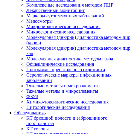
Комплексные исследования методом ПЦР
Лекарственный мониторинг
Маркеры аутоиммунных заболеваний
Медосмотры
Микробиологические исследования
Микроскопические исследования
Молекулярная (днк/рнк) диагностика методом пцр
(кровь)
Молекулярная (днк/рнк) диагностика методом пцр,
кал
Молекулярная диагностика методом nasba
Общеклинические исследования
Программы пренатального скрининга
Серологические маркеры инфекционных
заболеваний
Тяжелые металлы и микроэлементы
Тяжелые металы и микроэлементы
ФБУЗ
Химико-токсилогические исследования
Цитологические исследования
Обследования
КТ брюшной полости и забрюшинного
пространства
КТ головы