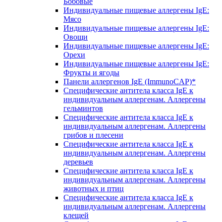
Бобовые
Индивидуальные пищевые аллергены IgE:
Мясо
Индивидуальные пищевые аллергены IgE:
Овощи
Индивидуальные пищевые аллергены IgE:
Орехи
Индивидуальные пищевые аллергены IgE:
Фрукты и ягоды
Панели аллергенов IgE (ImmunoCAP)*
Специфические антитела класса IgE к
индивидуальным аллергенам. Аллергены
гельминтов
Специфические антитела класса IgE к
индивидуальным аллергенам. Аллергены
грибов и плесени
Специфические антитела класса IgE к
индивидуальным аллергенам. Аллергены
деревьев
Специфические антитела класса IgE к
индивидуальным аллергенам. Аллергены
животных и птиц
Специфические антитела класса IgE к
индивидуальным аллергенам. Аллергены
клещей