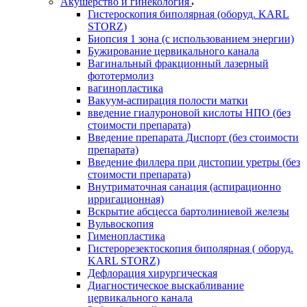
Акушерство и гинекология
Гистероскопия биполярная (оборуд. KARL
STORZ)
Биопсия 1 зона (с использованием энергии)
Бужирование цервикального канала
Вагинальный фракционный лазерный
фототермолиз
вагинопластика
Вакуум-аспирация полости матки
введение гиалуроновой кислоты НПО (без
стоимости препарата)
Введение препарата Диспорт (без стоимости
препарата)
Введение филлера при дистопии уретры (без
стоимости препарата)
Внутриматочная санация (аспирационно
ирригационная)
Вскрытие абсцесса бартолиниевой железы
Вульвоскопия
Гименопластика
Гистерорезектоскопия биполярная ( оборуд.
KARL STORZ)
Дефлорация хирургическая
Диагностическое выскабливание
цервикального канала