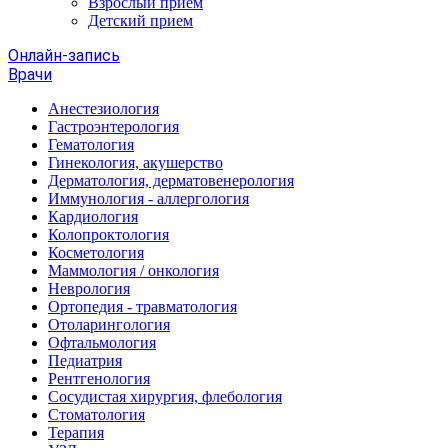
Взрослый прием
Детский прием
Онлайн-запись
Врачи
Анестезиология
Гастроэнтерология
Гематология
Гинекология, акушерство
Дерматология, дерматовенерология
Иммунология - аллергология
Кардиология
Колопроктология
Косметология
Маммология / онкология
Неврология
Ортопедия - травматология
Отоларингология
Офтальмология
Педиатрия
Рентгенология
Сосудистая хирургия, флебология
Стоматология
Терапия