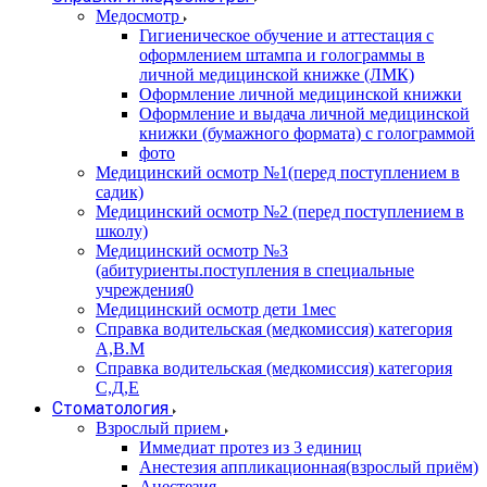
Медосмотр
Гигиеническое обучение и аттестация с
оформлением штампа и голограммы в
личной медицинской книжке (ЛМК)
Оформление личной медицинской книжки
Оформление и выдача личной медицинской
книжки (бумажного формата) с голограммой
фото
Медицинский осмотр №1(перед поступлением в
садик)
Медицинский осмотр №2 (перед поступлением в
школу)
Медицинский осмотр №3
(абитуриенты.поступления в специальные
учреждения0
Медицинский осмотр дети 1мес
Справка водительская (медкомиссия) категория
А,В.М
Справка водительская (медкомиссия) категория
С,Д,Е
Стоматология
Взрослый прием
Иммедиат протез из 3 единиц
Анестезия аппликационная(взрослый приём)
Анестезия