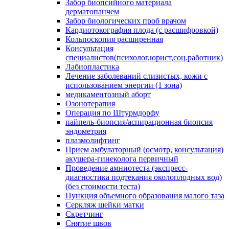
Забор биопсийного материала
дерматопанчем
Забор биологических проб врачом
Кардиотокография плода (с расшифровкой)
Кольпоскопия расширенная
Консультация
специалистов(психолог,юрист,соц.работник)
Лабиопластика
Лечение заболеваний слизистых, кожи с
использованием энергии (1 зона)
медикаментозный аборт
Озонотерапия
Операция по Штурмдорфу
пайпель-биопсия/аспирационная биопсия
эндометрия
плазмолифтинг
Прием амбулаторный (осмотр, консультация)
акушера-гинеколога первичный
Проведение амниотеста (экспресс-
диагностика подтекания околоплодных вод)
(без стоимости теста)
Пункция объемного образования малого таза
Серкляж шейки матки
Скретчинг
Снятие швов