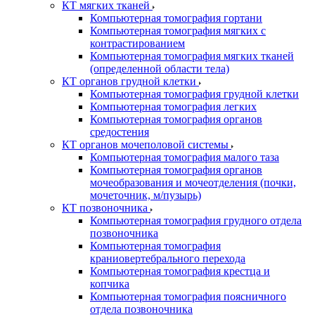
КТ мягких тканей
Компьютерная томография гортани
Компьютерная томография мягких с
контрастированием
Компьютерная томография мягких тканей
(определенной области тела)
КТ органов грудной клетки
Компьютерная томография грудной клетки
Компьютерная томография легких
Компьютерная томография органов
средостения
КТ органов мочеполовой системы
Компьютерная томография малого таза
Компьютерная томография органов
мочеобразования и мочеотделения (почки,
мочеточник, м/пузырь)
КТ позвоночника
Компьютерная томография грудного отдела
позвоночника
Компьютерная томография
краниовертебрального перехода
Компьютерная томография крестца и
копчика
Компьютерная томография поясничного
отдела позвоночника