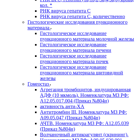
кол. *
РНК вируса гепатита C
РНК вируса гепатита C, количественно
Гистологические исследования пункционного
материала
Гистологическое исследование
пункционного материала молочной железы
Гистологическое исследование
пункционного материала печени
Гистологическое исследование
пункционного материала почек
Гистологическое исследование
пункционного материала щитовидной
железы
Гомеостаз
Агрегация тромбоцитов, индуцированная
АДФ (10 мкмоль). Номенклатура МЗ РФ:
A12.05.017.004 (Приказ №804н)
активность анти-ХА
Антитромбин III. Номенклатура МЗ РФ:
A09.05.047 (Приказ №804н)
АЧТВ. Номенклатура МЗ РФ: A12.05.039
(Приказ №804н)
Волчаночный антикоагулянт (скрининг).