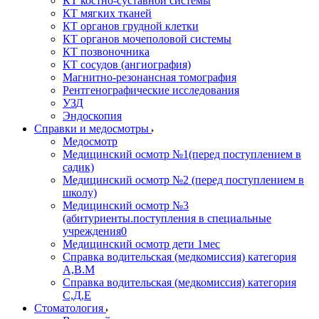
КТ костно-суставной системы
КТ мягких тканей
КТ органов грудной клетки
КТ органов мочеполовой системы
КТ позвоночника
КТ сосудов (ангиография)
Магнитно-резонансная томография
Рентгенографические исследования
УЗД
Эндоскопия
Справки и медосмотры
Медосмотр
Медицинский осмотр №1(перед поступлением в
садик)
Медицинский осмотр №2 (перед поступлением в
школу)
Медицинский осмотр №3
(абитуриенты.поступления в специальные
учреждения0
Медицинский осмотр дети 1мес
Справка водительская (медкомиссия) категория
А,В.М
Справка водительская (медкомиссия) категория
С,Д,Е
Стоматология