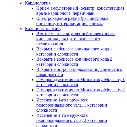
Кардиология
Прием амбулаторный (осмотр, консультация)
врача-кардиолога, первичный
Электрокардиография (расшифровка,
описание, интерпретация данных)
Колопроктология
Взятие мазка с внутренней поверхности
кишечника для цитологического
исследования
Вскрытие абсцесса копчикового хода 1
категории сложности
Вскрытие абсцесса копчикового хода 2
категории сложности
Вскрытие острого подкожно-подслизистого
парапроктита
Геморроидэктомия по Миллигану-Моргану 1
категории сложности
Геморроидэктомия по Миллигану-Моргану 2
категории сложности
Иссечение 1-го наружного
геморроидального узла, 1 категории
сложности
Иссечение 1-го наружного
геморроидального узла, 2 категории
сложности