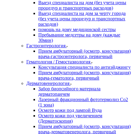
Выезд специалиста на дом (без учета цены
процедур и транспортных расходов)
Выезд специалиста на дом за черту города
(без учета цены процедур и транспортных
расходов)
помощь на дому медицинской сестры
Пребывание медсетры на дому (каждые
30мин)
Гастроэнтерология
Прием амбулаторный (осмотр, консультация)
врача-гастроэнтеролога, первичный
Гематология / Гемостазиология
Консультация специалиста по антиэйджингу
Прием амбулаторный (осмотр, консультация)
врача-гематолога, первичный
Дерматовенерология
Забор биопсийного материала
дерматопанчем
Лазерный фракционный фототермолиз Со2
(1 зона)
Осмотр кожи под лампой Вуда
Осмотр кожи под увеличением
(Дерматоскопия)
Прием амбулаторный (осмотр, консультация)
врача-дерматовенеролога, первичный