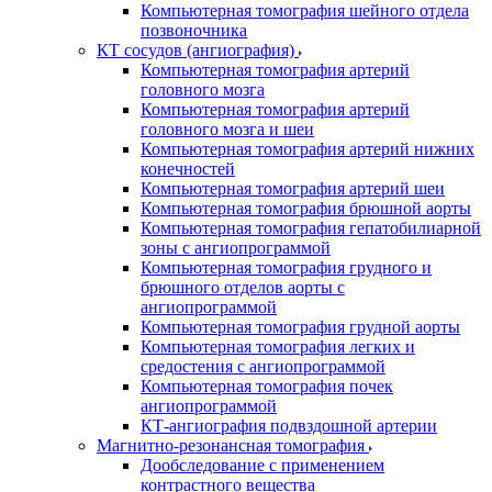
Компьютерная томография шейного отдела
позвоночника
КТ сосудов (ангиография)
Компьютерная томография артерий
головного мозга
Компьютерная томография артерий
головного мозга и шеи
Компьютерная томография артерий нижних
конечностей
Компьютерная томография артерий шеи
Компьютерная томография брюшной аорты
Компьютерная томография гепатобилиарной
зоны с ангиопрограммой
Компьютерная томография грудного и
брюшного отделов аорты с
ангиопрограммой
Компьютерная томография грудной аорты
Компьютерная томография легких и
средостения с ангиопрограммой
Компьютерная томография почек
ангиопрограммой
КТ-ангиография подвздошной артерии
Магнитно-резонансная томография
Дообследование с применением
контрастного вещества