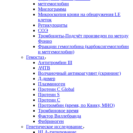
метгемоглобин
Миелограмма
Микроскопия крови на обнаружения LE
клеток
Ретикулоциты
СОЭ
Тромбоциты-Подсчёт произведен по методу
Фонио
Фракции гемоглобина (карбоксигемоглобин
и метгемоглобин)
Гемостаз
Антитромбин III
АЧТВ
Волчаночный антикоагулянт (скрининг)
Д-димер
Плазминоген
Протеин C Global
Протеин S
Протеин С
Протромбин (время, по Квику, МНО)
Тромбиновое время
Фактор Виллебранда
Фибриноген
Генетическое исследование
HLA-типирование