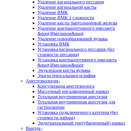
Удаление вагинального пессария
Удаление вагинальной кисты
Удаление ВМК
Удаление ВМК 2 сложности
Удаление кисты бартолиниевой железы
Удаление контрацептивного импланта
&quot;Импланон&quot;
Удаление новообразований вульвы
Установка ВМК
Установка вагинального пессария (без
стоимости пессария)
Установка контрацептивного импланта
&quot;Импланон&quot;
Энуклеация кисты вульвы
Эхогистеросальпингография
Анестезиология
Консультация анестезиолога
Массочный ингаляционный наркоз
Тотальная внутривенная анестезия
Тотальная внутривенная анестезия для
гастроскопии
Установка подключичного катетера (без
стоимости набора)
Эндотрахеальный (интубационный) наркоз
Выезда