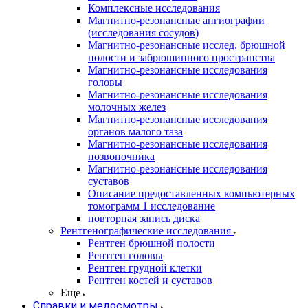
Комплексные исследования
Магнитно-резонансные ангиографии
(исследования сосудов)
Магнитно-резонансные исслед. брюшной
полости и забрюшинного пространства
Магнитно-резонансные исследования
головы
Магнитно-резонансные исследования
молочных желез
Магнитно-резонансные исследования
органов малого таза
Магнитно-резонансные исследования
позвоночника
Магнитно-резонансные исследования
суставов
Описание предоставленных компьютерных
томограмм 1 исследование
повторная запись диска
Рентгенографические исследования
Рентген брюшной полости
Рентген головы
Рентген грудной клетки
Рентген костей и суставов
Еще
Справки и медосмотры