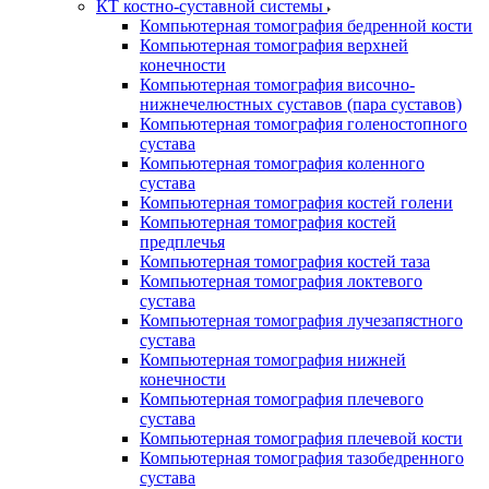
КТ костно-суставной системы
Компьютерная томография бедренной кости
Компьютерная томография верхней
конечности
Компьютерная томография височно-
нижнечелюстных суставов (пара суставов)
Компьютерная томография голеностопного
сустава
Компьютерная томография коленного
сустава
Компьютерная томография костей голени
Компьютерная томография костей
предплечья
Компьютерная томография костей таза
Компьютерная томография локтевого
сустава
Компьютерная томография лучезапястного
сустава
Компьютерная томография нижней
конечности
Компьютерная томография плечевого
сустава
Компьютерная томография плечевой кости
Компьютерная томография тазобедренного
сустава