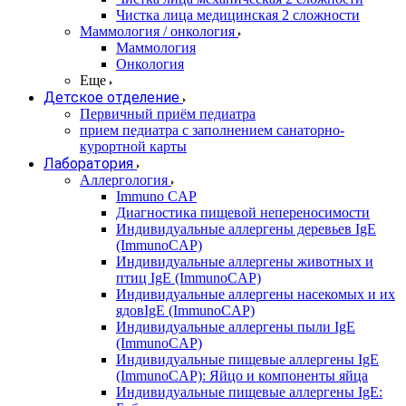
Чистка лица медицинская 2 сложности
Маммология / онкология
Маммология
Онкология
Еще
Детское отделение
Первичный приём педиатра
прием педиатра с заполнением санаторно-
курортной карты
Лаборатория
Аллергология
Immuno CAP
Диагностика пищевой непереносимости
Индивидуальные аллергены деревьев IgE
(ImmunoCAP)
Индивидуальные аллергены животных и
птиц IgE (ImmunoCAP)
Индивидуальные аллергены насекомых и их
ядовIgE (ImmunoCAP)
Индивидуальные аллергены пыли IgE
(ImmunoCAP)
Индивидуальные пищевые аллергены IgE
(ImmunoCAP): Яйцо и компоненты яйца
Индивидуальные пищевые аллергены IgE: