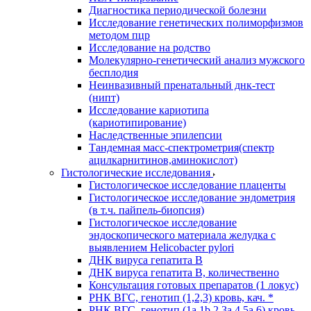
Диагностика периодической болезни
Исследование генетических полиморфизмов
методом пцр
Исследование на родство
Молекулярно-генетический анализ мужского
бесплодия
Неинвазивный пренатальный днк-тест
(нипт)
Исследование кариотипа
(кариотипирование)
Наследственные эпилепсии
Тандемная масс-спектрометрия(спектр
ацилкарнитинов,аминокислот)
Гистологические исследования
Гистологическое исследование плаценты
Гистологическое исследование эндометрия
(в т.ч. пайпель-биопсия)
Гистологическое исследование
эндоскопического материала желудка с
выявлением Helicobacter pylori
ДНК вируса гепатита B
ДНК вируса гепатита B, количественно
Консультация готовых препаратов (1 локус)
РНК ВГC, генотип (1,2,3) кровь, кач. *
РНК ВГC, генотип (1a,1b,2,3a,4,5a,6) кровь,