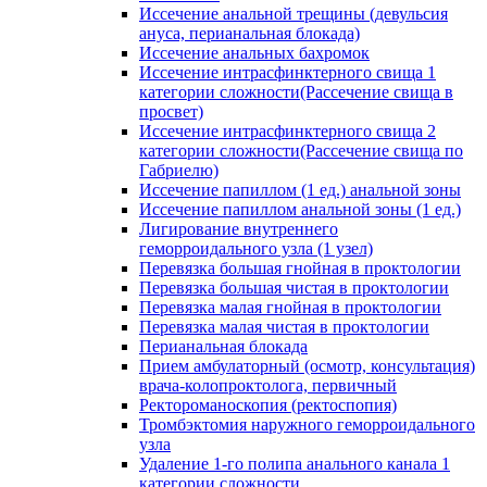
Иссечение анальной трещины (девульсия
ануса, перианальная блокада)
Иссечение анальных бахромок
Иссечение интрасфинктерного свища 1
категории сложности(Рассечение свища в
просвет)
Иссечение интрасфинктерного свища 2
категории сложности(Рассечение свища по
Габриелю)
Иссечение папиллом (1 ед.) анальной зоны
Иссечение папиллом анальной зоны (1 ед.)
Лигирование внутреннего
геморроидального узла (1 узел)
Перевязка большая гнойная в проктологии
Перевязка большая чистая в проктологии
Перевязка малая гнойная в проктологии
Перевязка малая чистая в проктологии
Перианальная блокада
Прием амбулаторный (осмотр, консультация)
врача-колопроктолога, первичный
Ректороманоскопия (ректоспопия)
Тромбэктомия наружного геморроидального
узла
Удаление 1-го полипа анального канала 1
категории сложности