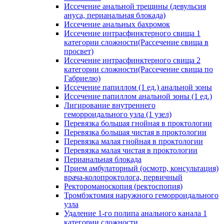
Иссечение анальной трещины (девульсия
ануса, перианальная блокада)
Иссечение анальных бахромок
Иссечение интрасфинктерного свища 1
категории сложности(Рассечение свища в
просвет)
Иссечение интрасфинктерного свища 2
категории сложности(Рассечение свища по
Габриелю)
Иссечение папиллом (1 ед.) анальной зоны
Иссечение папиллом анальной зоны (1 ед.)
Лигирование внутреннего
геморроидального узла (1 узел)
Перевязка большая гнойная в проктологии
Перевязка большая чистая в проктологии
Перевязка малая гнойная в проктологии
Перевязка малая чистая в проктологии
Перианальная блокада
Прием амбулаторный (осмотр, консультация)
врача-колопроктолога, первичный
Ректороманоскопия (ректоспопия)
Тромбэктомия наружного геморроидального
узла
Удаление 1-го полипа анального канала 1
категории сложности