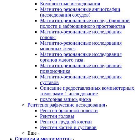
Комплексные исследования
Магнитно-резонансные ангиографии
(исследования сосудов)
Магнитно-резонансные исслед. брюшной
полости и забрюшинного пространства
Магнитно-резонансные исследования
головы
Магнитно-резонансные исследования
молочных желез
Магнитно-резонансные исследования
органов малого таза
Магнитно-резонансные исследования
позвоночника
Магнитно-резонансные исследования
суставов
Описание предоставленных компьютерных
томограмм 1 исследование
повторная запись диска
Рентгенографические исследования
Рентген брюшной полости
Рентген головы
Рентген грудной клетки
Рентген костей и суставов
Еще
Справки и медосмотры