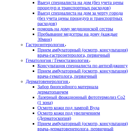
Выезд специалиста на дом (без учета цены
процедур и транспортных расходов)
Выезд специалиста на дом за черту города
(без учета цены процедур и транспортных
расходов)
помощь на дому медицинской сестры
Пребывание медсетры на дому (каждые
30мин)
Гастроэнтерология
Прием амбулаторный (осмотр, консультация)
врача-гастроэнтеролога, первичный
Гематология / Гемостазиология
Консультация специалиста по антиэйджингу
Прием амбулаторный (осмотр, консультация)
врача-гематолога, первичный
Дерматовенерология
Забор биопсийного материала
дерматопанчем
Лазерный фракционный фототермолиз Со2
(1 зона)
Осмотр кожи под лампой Вуда
Осмотр кожи под увеличением
(Дерматоскопия)
Прием амбулаторный (осмотр, консультация)
врача-дерматовенеролога, первичный