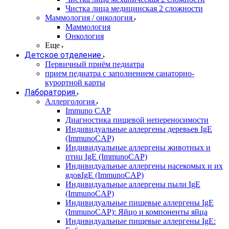
Чистка лица медицинская 2 сложности
Маммология / онкология
Маммология
Онкология
Еще
Детское отделение
Первичный приём педиатра
прием педиатра с заполнением санаторно-
курортной карты
Лаборатория
Аллергология
Immuno CAP
Диагностика пищевой непереносимости
Индивидуальные аллергены деревьев IgE
(ImmunoCAP)
Индивидуальные аллергены животных и
птиц IgE (ImmunoCAP)
Индивидуальные аллергены насекомых и их
ядовIgE (ImmunoCAP)
Индивидуальные аллергены пыли IgE
(ImmunoCAP)
Индивидуальные пищевые аллергены IgE
(ImmunoCAP): Яйцо и компоненты яйца
Индивидуальные пищевые аллергены IgE: