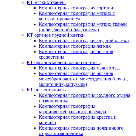
КТ мягких тканей
Компьютерная томография гортани
Компьютерная томография мягких с
контрастированием
Компьютерная томография мягких тканей
(определенной области тела)
КТ органов грудной клетки
Компьютерная томография грудной клетки
Компьютерная томография легких
Компьютерная томография органов
средостения
КТ органов мочеполовой системы
Компьютерная томография малого таза
Компьютерная томография органов
мочеобразования и мочеотделения (почки,
мочеточник, м/пузырь)
КТ позвоночника
Компьютерная томография грудного отдела
позвоночника
Компьютерная томография
краниовертебрального перехода
Компьютерная томография крестца и
копчика
Компьютерная томография поясничного
отдела позвоночника