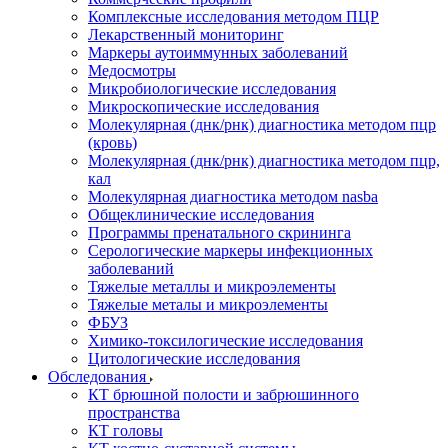
Комплексные исследования методом ПЦР
Лекарственный мониторинг
Маркеры аутоиммунных заболеваний
Медосмотры
Микробиологические исследования
Микроскопические исследования
Молекулярная (днк/рнк) диагностика методом пцр
(кровь)
Молекулярная (днк/рнк) диагностика методом пцр,
кал
Молекулярная диагностика методом nasba
Общеклинические исследования
Программы пренатального скрининга
Серологические маркеры инфекционных
заболеваний
Тяжелые металлы и микроэлементы
Тяжелые металы и микроэлементы
ФБУЗ
Химико-токсилогические исследования
Цитологические исследования
Обследования
КТ брюшной полости и забрюшинного
пространства
КТ головы