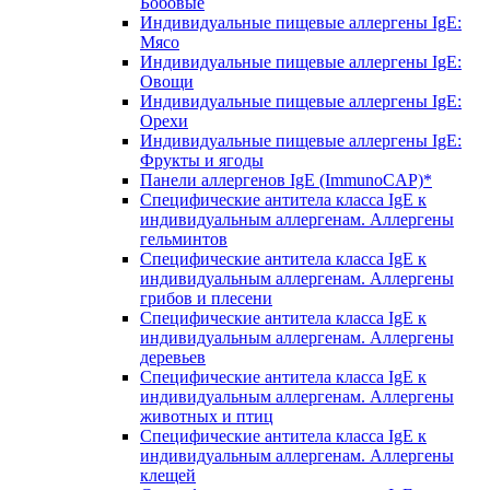
Бобовые
Индивидуальные пищевые аллергены IgE:
Мясо
Индивидуальные пищевые аллергены IgE:
Овощи
Индивидуальные пищевые аллергены IgE:
Орехи
Индивидуальные пищевые аллергены IgE:
Фрукты и ягоды
Панели аллергенов IgE (ImmunoCAP)*
Специфические антитела класса IgE к
индивидуальным аллергенам. Аллергены
гельминтов
Специфические антитела класса IgE к
индивидуальным аллергенам. Аллергены
грибов и плесени
Специфические антитела класса IgE к
индивидуальным аллергенам. Аллергены
деревьев
Специфические антитела класса IgE к
индивидуальным аллергенам. Аллергены
животных и птиц
Специфические антитела класса IgE к
индивидуальным аллергенам. Аллергены
клещей