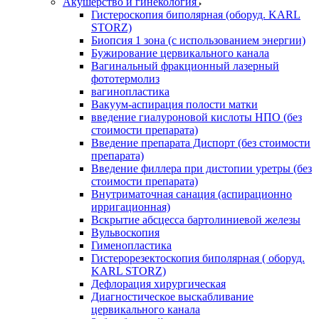
Акушерство и гинекология
Гистероскопия биполярная (оборуд. KARL
STORZ)
Биопсия 1 зона (с использованием энергии)
Бужирование цервикального канала
Вагинальный фракционный лазерный
фототермолиз
вагинопластика
Вакуум-аспирация полости матки
введение гиалуроновой кислоты НПО (без
стоимости препарата)
Введение препарата Диспорт (без стоимости
препарата)
Введение филлера при дистопии уретры (без
стоимости препарата)
Внутриматочная санация (аспирационно
ирригационная)
Вскрытие абсцесса бартолиниевой железы
Вульвоскопия
Гименопластика
Гистерорезектоскопия биполярная ( оборуд.
KARL STORZ)
Дефлорация хирургическая
Диагностическое выскабливание
цервикального канала