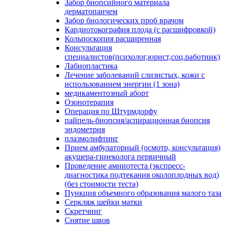
Забор биопсийного материала
дерматопанчем
Забор биологических проб врачом
Кардиотокография плода (с расшифровкой)
Кольпоскопия расширенная
Консультация
специалистов(психолог,юрист,соц.работник)
Лабиопластика
Лечение заболеваний слизистых, кожи с
использованием энергии (1 зона)
медикаментозный аборт
Озонотерапия
Операция по Штурмдорфу
пайпель-биопсия/аспирационная биопсия
эндометрия
плазмолифтинг
Прием амбулаторный (осмотр, консультация)
акушера-гинеколога первичный
Проведение амниотеста (экспресс-
диагностика подтекания околоплодных вод)
(без стоимости теста)
Пункция объемного образования малого таза
Серкляж шейки матки
Скретчинг
Снятие швов