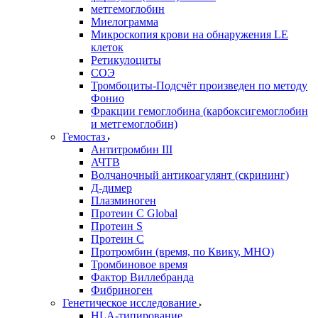
метгемоглобин
Миелограмма
Микроскопия крови на обнаружения LE
клеток
Ретикулоциты
СОЭ
Тромбоциты-Подсчёт произведен по методу
Фонио
Фракции гемоглобина (карбоксигемоглобин
и метгемоглобин)
Гемостаз
Антитромбин III
АЧТВ
Волчаночный антикоагулянт (скрининг)
Д-димер
Плазминоген
Протеин C Global
Протеин S
Протеин С
Протромбин (время, по Квику, МНО)
Тромбиновое время
Фактор Виллебранда
Фибриноген
Генетическое исследование
HLA-типирование