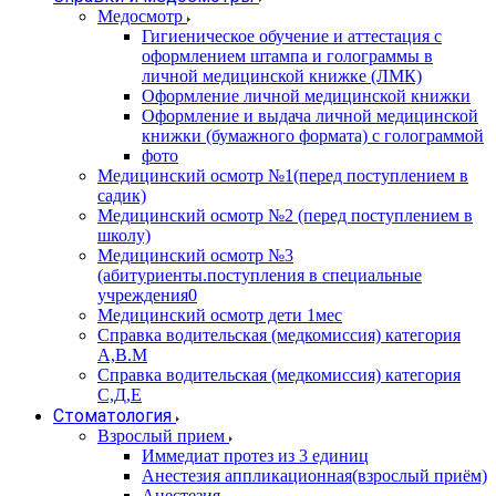
Медосмотр
Гигиеническое обучение и аттестация с
оформлением штампа и голограммы в
личной медицинской книжке (ЛМК)
Оформление личной медицинской книжки
Оформление и выдача личной медицинской
книжки (бумажного формата) с голограммой
фото
Медицинский осмотр №1(перед поступлением в
садик)
Медицинский осмотр №2 (перед поступлением в
школу)
Медицинский осмотр №3
(абитуриенты.поступления в специальные
учреждения0
Медицинский осмотр дети 1мес
Справка водительская (медкомиссия) категория
А,В.М
Справка водительская (медкомиссия) категория
С,Д,Е
Стоматология
Взрослый прием
Иммедиат протез из 3 единиц
Анестезия аппликационная(взрослый приём)
Анестезия