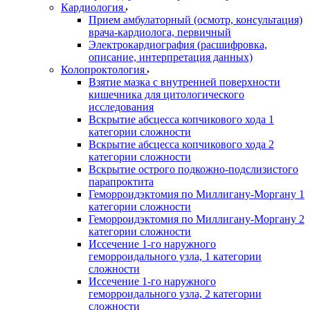
Кардиология
Прием амбулаторный (осмотр, консультация)
врача-кардиолога, первичный
Электрокардиография (расшифровка,
описание, интерпретация данных)
Колопроктология
Взятие мазка с внутренней поверхности
кишечника для цитологического
исследования
Вскрытие абсцесса копчикового хода 1
категории сложности
Вскрытие абсцесса копчикового хода 2
категории сложности
Вскрытие острого подкожно-подслизистого
парапроктита
Геморроидэктомия по Миллигану-Моргану 1
категории сложности
Геморроидэктомия по Миллигану-Моргану 2
категории сложности
Иссечение 1-го наружного
геморроидального узла, 1 категории
сложности
Иссечение 1-го наружного
геморроидального узла, 2 категории
сложности