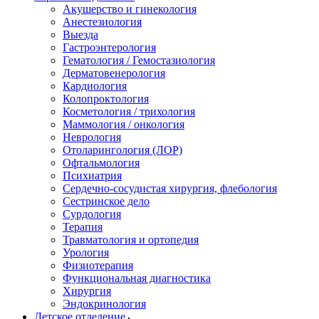
Акушерство и гинекология
Анестезиология
Выезда
Гастроэнтерология
Гематология / Гемостазиология
Дерматовенерология
Кардиология
Колопроктология
Косметология / трихология
Маммология / онкология
Неврология
Отоларингология (ЛОР)
Офтальмология
Психиатрия
Сердечно-сосудистая хирургия, флебология
Сестринское дело
Сурдология
Терапия
Травматология и ортопедия
Урология
Физиотерапия
Функциональная диагностика
Хирургия
Эндокринология
Детское отделение