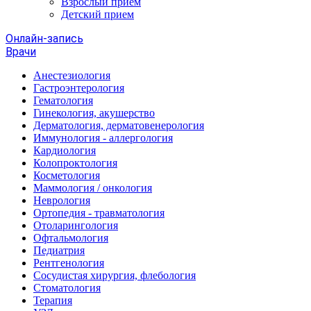
Взрослый прием
Детский прием
Онлайн-запись
Врачи
Анестезиология
Гастроэнтерология
Гематология
Гинекология, акушерство
Дерматология, дерматовенерология
Иммунология - аллергология
Кардиология
Колопроктология
Косметология
Маммология / онкология
Неврология
Ортопедия - травматология
Отоларингология
Офтальмология
Педиатрия
Рентгенология
Сосудистая хирургия, флебология
Стоматология
Терапия