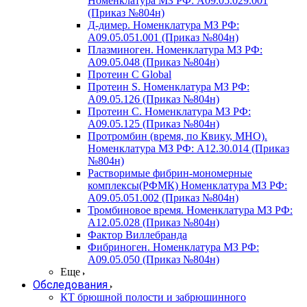
Номенклатура МЗ РФ: A09.05.029.001
(Приказ №804н)
Д-димер. Номенклатура МЗ РФ:
A09.05.051.001 (Приказ №804н)
Плазминоген. Номенклатура МЗ РФ:
A09.05.048 (Приказ №804н)
Протеин C Global
Протеин S. Номенклатура МЗ РФ:
A09.05.126 (Приказ №804н)
Протеин С. Номенклатура МЗ РФ:
A09.05.125 (Приказ №804н)
Протромбин (время, по Квику, МНО).
Номенклатура МЗ РФ: A12.30.014 (Приказ
№804н)
Растворимые фибрин-мономерные
комплексы(РФМК) Номенклатура МЗ РФ:
A09.05.051.002 (Приказ №804н)
Тромбиновое время. Номенклатура МЗ РФ:
A12.05.028 (Приказ №804н)
Фактор Виллебранда
Фибриноген. Номенклатура МЗ РФ:
A09.05.050 (Приказ №804н)
Еще
Обследования
КТ брюшной полости и забрюшинного