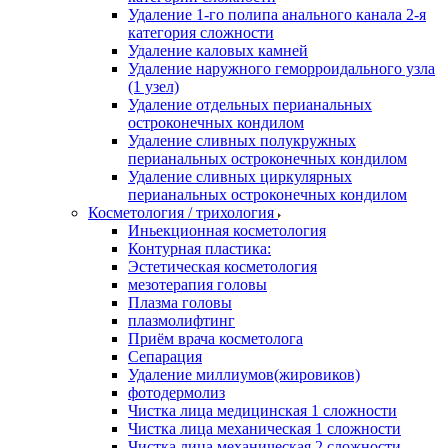
Удаление 1-го полипа анального канала 2-я
категория сложности
Удаление каловых камней
Удаление наружного геморроидального узла
(1 узел)
Удаление отдельных перианальных
остроконечных кондилом
Удаление сливных полукружных
перианальных остроконечных кондилом
Удаление сливных циркулярных
перианальных остроконечных кондилом
Косметология / трихология
Иньекционная косметология
Контурная пластика:
Эстетическая косметология
мезотерапия головы
Плазма головы
плазмолифтинг
Приём врача косметолога
Сепарация
Удаление миллиумов(жировиков)
фотодермолиз
Чистка лица медицинская 1 сложности
Чистка лица механическая 1 сложности
Чистка лица механическая 2 сложности