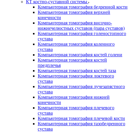
КТ костно-суставной системы
Компьютерная томография бедренной кости
Компьютерная томография верхней
конечности
Компьютерная томография височно-
нижнечелюстных суставов (пара суставов)
Компьютерная томография голеностопного
сустава
Компьютерная томография коленного
сустава
Компьютерная томография костей голени
Компьютерная томография костей
предплечья
Компьютерная томография костей таза
Компьютерная томография локтевого
сустава
Компьютерная томография лучезапястного
сустава
Компьютерная томография нижней
конечности
Компьютерная томография плечевого
сустава
Компьютерная томография плечевой кости
Компьютерная томография тазобедренного
сустава