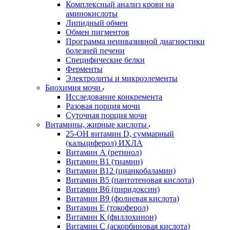
Комплексный анализ крови на
аминокислоты
Липидный обмен
Обмен пигментов
Программа неинвазивной диагностики
болезней печени
Специфические белки
Ферменты
Электролиты и микроэлементы
Биохимия мочи
Исследование конкремента
Разовая порция мочи
Суточная порция мочи
Витамины, жирные кислоты
25-OH витамин D, суммарный
(кальциферол) ИХЛА
Витамин А (ретинол)
Витамин В1 (тиамин)
Витамин В12 (цианкобаламин)
Витамин В5 (пантотеновая кислота)
Витамин В6 (пиридоксин)
Витамин В9 (фолиевая кислота)
Витамин Е (токоферол)
Витамин К (филлохинон)
Витамин С (аскорбиновая кислота)