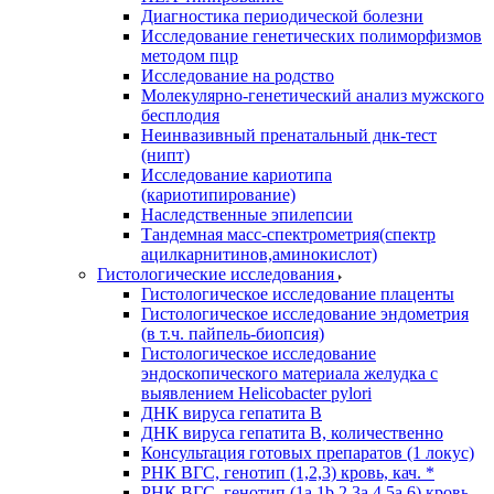
Диагностика периодической болезни
Исследование генетических полиморфизмов
методом пцр
Исследование на родство
Молекулярно-генетический анализ мужского
бесплодия
Неинвазивный пренатальный днк-тест
(нипт)
Исследование кариотипа
(кариотипирование)
Наследственные эпилепсии
Тандемная масс-спектрометрия(спектр
ацилкарнитинов,аминокислот)
Гистологические исследования
Гистологическое исследование плаценты
Гистологическое исследование эндометрия
(в т.ч. пайпель-биопсия)
Гистологическое исследование
эндоскопического материала желудка с
выявлением Helicobacter pylori
ДНК вируса гепатита B
ДНК вируса гепатита B, количественно
Консультация готовых препаратов (1 локус)
РНК ВГC, генотип (1,2,3) кровь, кач. *
РНК ВГC, генотип (1a,1b,2,3a,4,5a,6) кровь,