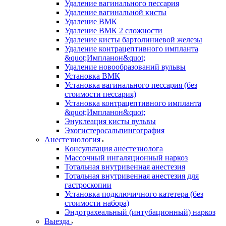
Удаление вагинального пессария
Удаление вагинальной кисты
Удаление ВМК
Удаление ВМК 2 сложности
Удаление кисты бартолиниевой железы
Удаление контрацептивного импланта
&quot;Импланон&quot;
Удаление новообразований вульвы
Установка ВМК
Установка вагинального пессария (без
стоимости пессария)
Установка контрацептивного импланта
&quot;Импланон&quot;
Энуклеация кисты вульвы
Эхогистеросальпингография
Анестезиология
Консультация анестезиолога
Массочный ингаляционный наркоз
Тотальная внутривенная анестезия
Тотальная внутривенная анестезия для
гастроскопии
Установка подключичного катетера (без
стоимости набора)
Эндотрахеальный (интубационный) наркоз
Выезда