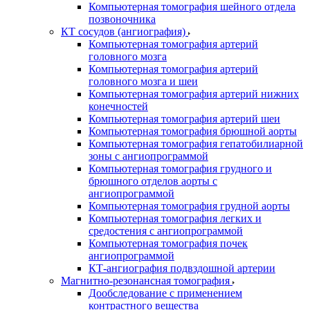
Компьютерная томография шейного отдела
позвоночника
КТ сосудов (ангиография)
Компьютерная томография артерий
головного мозга
Компьютерная томография артерий
головного мозга и шеи
Компьютерная томография артерий нижних
конечностей
Компьютерная томография артерий шеи
Компьютерная томография брюшной аорты
Компьютерная томография гепатобилиарной
зоны с ангиопрограммой
Компьютерная томография грудного и
брюшного отделов аорты с
ангиопрограммой
Компьютерная томография грудной аорты
Компьютерная томография легких и
средостения с ангиопрограммой
Компьютерная томография почек
ангиопрограммой
КТ-ангиография подвздошной артерии
Магнитно-резонансная томография
Дообследование с применением
контрастного вещества