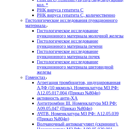
кол. *
РНК вируса гепатита C
РНК вируса гепатита C, количественно
Гистологические исследования пункционного
материала
Гистологическое исследование
пункционного материала молочной железы
Гистологическое исследование
пункционного материала печени
Гистологическое исследование
пункционного материала почек
Гистологическое исследование
пункционного материала щитовидной
железы
Гомеостаз
Агрегация тромбоцитов, индуцированная
АДФ (10 мкмоль). Номенклатура МЗ РФ:
A12.05.017.004 (Приказ №804н)
активность анти-ХА
Антитромбин III. Номенклатура МЗ РФ:
A09.05.047 (Приказ №804н)
АЧТВ. Номенклатура МЗ РФ: A12.05.039
(Приказ №804н)
Волчаночный антикоагулянт (скрининг).