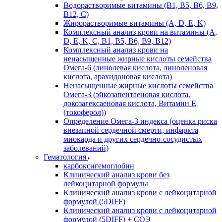
Водорастворимые витамины (B1, B5, B6, В9,
В12, С)
Жирорастворимые витамины (A, D, E, K)
Комплексный анализ крови на витамины (A,
D, E, K, C, B1, B5, B6, В9, B12)
Комплексный анализ крови на
ненасыщенные жирные кислоты семейства
Омега-6 (линолевая кислота, линоленовая
кислота, арахидоновая кислота)
Ненасыщенные жирные кислоты семейства
Омега-3 (эйкозапентаеновая кислота,
докозагексаеновая кислота, Витамин E
(токоферол))
Определение Омега-3 индекса (оценка риска
внезапной сердечной смерти, инфаркта
миокарда и других сердечно-сосудистых
заболеваний)
Гематология
карбоксигемоглобин
Клинический анализ крови без
лейкоцитарной формулы
Клинический анализ крови с лейкоцитарной
формулой (5DIFF)
Клинический анализ крови с лейкоцитарной
формулой (5DIFF) + СОЭ