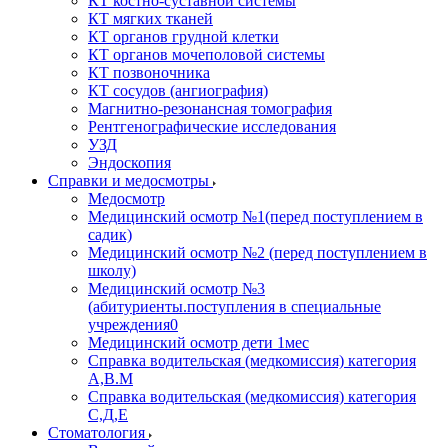
КТ костно-суставной системы
КТ мягких тканей
КТ органов грудной клетки
КТ органов мочеполовой системы
КТ позвоночника
КТ сосудов (ангиография)
Магнитно-резонансная томография
Рентгенографические исследования
УЗД
Эндоскопия
Справки и медосмотры
Медосмотр
Медицинский осмотр №1(перед поступлением в
садик)
Медицинский осмотр №2 (перед поступлением в
школу)
Медицинский осмотр №3
(абитуриенты.поступления в специальные
учреждения0
Медицинский осмотр дети 1мес
Справка водительская (медкомиссия) категория
А,В.М
Справка водительская (медкомиссия) категория
С,Д,Е
Стоматология