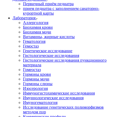
Первичный приём педиатра
прием педиатра с заполнением санаторно-
курортной карты
Лаборатория
Аллергология
Биохимия крови
Биохимия мочи
Витамины, жирные кислоты
Гематология
Гемостаз
Генетическое исследование
Гистологические исследования
Гистологические исследования пункционного
материала
Гомеостаз
Гормоны крови
Гормоны мочи
Гормоны слюны
Изосерология
Иммуногистохимические исследования
Имуннологические исследования
Имуногематология
Исследование генетических полиморфизмов
методом пцр
Коммерческие профили