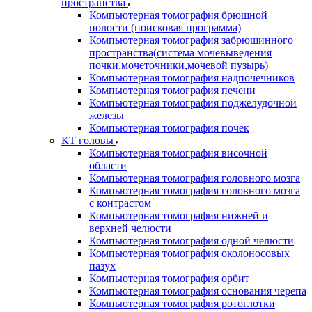
пространства
Компьютерная томография брюшной
полости (поисковая программа)
Компьютерная томография забрюшинного
пространства(система мочевыведения
почки,мочеточники,мочевой пузырь)
Компьютерная томография надпочечников
Компьютерная томография печени
Компьютерная томография поджелудочной
железы
Компьютерная томография почек
КТ головы
Компьютерная томография височной
области
Компьютерная томография головного мозга
Компьютерная томография головного мозга
с контрастом
Компьютерная томография нижней и
верхней челюсти
Компьютерная томография одной челюсти
Компьютерная томография околоносовых
пазух
Компьютерная томография орбит
Компьютерная томография основания черепа
Компьютерная томография ротоглотки