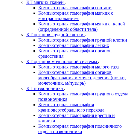
КТ мягких тканей
Компьютерная томография гортани
Компьютерная томография мягких с
контрастированием
Компьютерная томография мягких тканей
(определенной области тела)
КТ органов грудной клетки
Компьютерная томография грудной клетки
Компьютерная томография легких
Компьютерная томография органов
средостения
КТ органов мочеполовой системы
Компьютерная томография малого таза
Компьютерная томография органов
мочеобразования и мочеотделения (почки,
мочеточник, м/пузырь)
КТ позвоночника
Компьютерная томография грудного отдела
позвоночника
Компьютерная томография
краниовертебрального перехода
Компьютерная томография крестца и
копчика
Компьютерная томография поясничного
отдела позвоночника