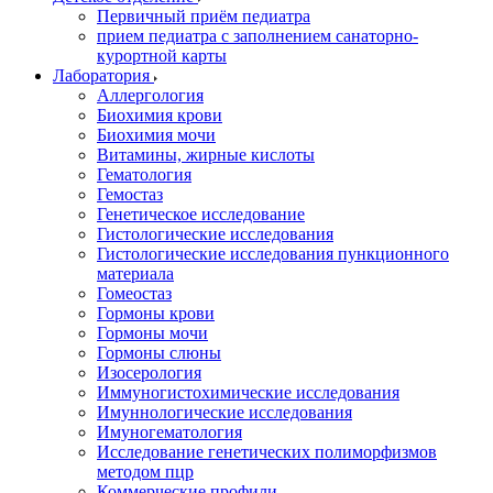
Первичный приём педиатра
прием педиатра с заполнением санаторно-
курортной карты
Лаборатория
Аллергология
Биохимия крови
Биохимия мочи
Витамины, жирные кислоты
Гематология
Гемостаз
Генетическое исследование
Гистологические исследования
Гистологические исследования пункционного
материала
Гомеостаз
Гормоны крови
Гормоны мочи
Гормоны слюны
Изосерология
Иммуногистохимические исследования
Имуннологические исследования
Имуногематология
Исследование генетических полиморфизмов
методом пцр
Коммерческие профили