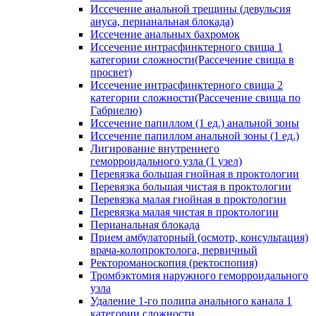
Иссечение анальной трещины (девульсия
ануса, перианальная блокада)
Иссечение анальных бахромок
Иссечение интрасфинктерного свища 1
категории сложности(Рассечение свища в
просвет)
Иссечение интрасфинктерного свища 2
категории сложности(Рассечение свища по
Габриелю)
Иссечение папиллом (1 ед.) анальной зоны
Иссечение папиллом анальной зоны (1 ед.)
Лигирование внутреннего
геморроидального узла (1 узел)
Перевязка большая гнойная в проктологии
Перевязка большая чистая в проктологии
Перевязка малая гнойная в проктологии
Перевязка малая чистая в проктологии
Перианальная блокада
Прием амбулаторный (осмотр, консультация)
врача-колопроктолога, первичный
Ректороманоскопия (ректоспопия)
Тромбэктомия наружного геморроидального
узла
Удаление 1-го полипа анального канала 1
категории сложности