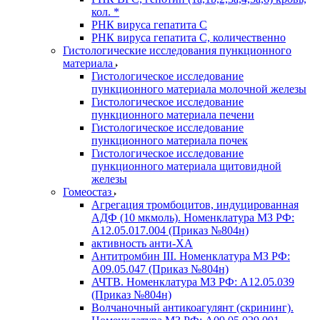
кол. *
РНК вируса гепатита C
РНК вируса гепатита C, количественно
Гистологические исследования пункционного
материала
Гистологическое исследование
пункционного материала молочной железы
Гистологическое исследование
пункционного материала печени
Гистологическое исследование
пункционного материала почек
Гистологическое исследование
пункционного материала щитовидной
железы
Гомеостаз
Агрегация тромбоцитов, индуцированная
АДФ (10 мкмоль). Номенклатура МЗ РФ:
A12.05.017.004 (Приказ №804н)
активность анти-ХА
Антитромбин III. Номенклатура МЗ РФ:
A09.05.047 (Приказ №804н)
АЧТВ. Номенклатура МЗ РФ: A12.05.039
(Приказ №804н)
Волчаночный антикоагулянт (скрининг).