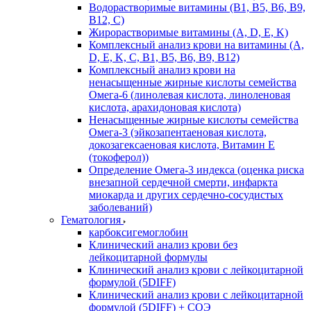
Водорастворимые витамины (B1, B5, B6, В9,
В12, С)
Жирорастворимые витамины (A, D, E, K)
Комплексный анализ крови на витамины (A,
D, E, K, C, B1, B5, B6, В9, B12)
Комплексный анализ крови на
ненасыщенные жирные кислоты семейства
Омега-6 (линолевая кислота, линоленовая
кислота, арахидоновая кислота)
Ненасыщенные жирные кислоты семейства
Омега-3 (эйкозапентаеновая кислота,
докозагексаеновая кислота, Витамин E
(токоферол))
Определение Омега-3 индекса (оценка риска
внезапной сердечной смерти, инфаркта
миокарда и других сердечно-сосудистых
заболеваний)
Гематология
карбоксигемоглобин
Клинический анализ крови без
лейкоцитарной формулы
Клинический анализ крови с лейкоцитарной
формулой (5DIFF)
Клинический анализ крови с лейкоцитарной
формулой (5DIFF) + СОЭ