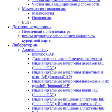
Чистка лица медицинская 2 сложности
Маммология / онкология
Маммология
Онкология
Еще
Детское отделение
Первичный приём педиатра
прием педиатра с заполнением санаторно-
курортной карты
Лаборатория
Аллергология
Immuno CAP
Диагностика пищевой непереносимости
Индивидуальные аллергены деревьев IgE
(ImmunoCAP)
Индивидуальные аллергены животных и
птиц IgE (ImmunoCAP)
Индивидуальные аллергены насекомых и их
ядовIgE (ImmunoCAP)
Индивидуальные аллергены пыли IgE
(ImmunoCAP)
Индивидуальные пищевые аллергены IgE
(ImmunoCAP): Яйцо и компоненты яйца
Индивидуальные пищевые аллергены IgE: