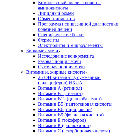
Комплексный анализ крови на
аминокислоты
Липидный обмен
Обмен пигментов
Программа неинвазивной диагностики
болезней печени
Специфические белки
Ферменты
Электролиты и микроэлементы
Биохимия мочи
Исследование конкремента
Разовая порция мочи
Суточная порция мочи
Витамины, жирные кислоты
25-OH витамин D, суммарный
(кальциферол) ИХЛА
Витамин А (ретинол)
Витамин В1 (тиамин)
Витамин В12 (цианкобаламин)
Витамин В5 (пантотеновая кислота)
Витамин В6 (пиридоксин)
Витамин В9 (фолиевая кислота)
Витамин Е (токоферол)
Витамин К (филлохинон)
Витамин С (аскорбиновая кислота)