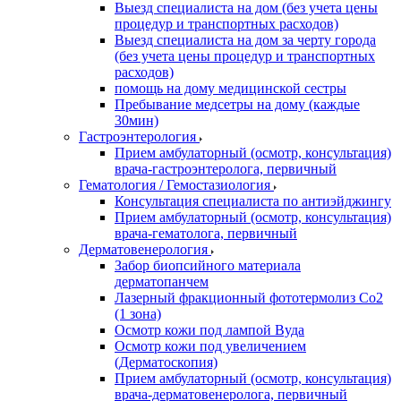
Выезд специалиста на дом (без учета цены
процедур и транспортных расходов)
Выезд специалиста на дом за черту города
(без учета цены процедур и транспортных
расходов)
помощь на дому медицинской сестры
Пребывание медсетры на дому (каждые
30мин)
Гастроэнтерология
Прием амбулаторный (осмотр, консультация)
врача-гастроэнтеролога, первичный
Гематология / Гемостазиология
Консультация специалиста по антиэйджингу
Прием амбулаторный (осмотр, консультация)
врача-гематолога, первичный
Дерматовенерология
Забор биопсийного материала
дерматопанчем
Лазерный фракционный фототермолиз Со2
(1 зона)
Осмотр кожи под лампой Вуда
Осмотр кожи под увеличением
(Дерматоскопия)
Прием амбулаторный (осмотр, консультация)
врача-дерматовенеролога, первичный