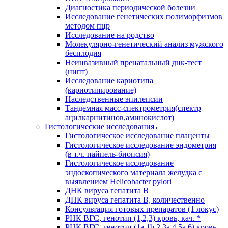
Диагностика периодической болезни
Исследование генетических полиморфизмов
методом пцр
Исследование на родство
Молекулярно-генетический анализ мужского
бесплодия
Неинвазивный пренатальный днк-тест
(нипт)
Исследование кариотипа
(кариотипирование)
Наследственные эпилепсии
Тандемная масс-спектрометрия(спектр
ацилкарнитинов,аминокислот)
Гистологические исследования
Гистологическое исследование плаценты
Гистологическое исследование эндометрия
(в т.ч. пайпель-биопсия)
Гистологическое исследование
эндоскопического материала желудка с
выявлением Helicobacter pylori
ДНК вируса гепатита B
ДНК вируса гепатита B, количественно
Консультация готовых препаратов (1 локус)
РНК ВГC, генотип (1,2,3) кровь, кач. *
РНК ВГC, генотип (1a,1b,2,3a,4,5a,6) кровь,