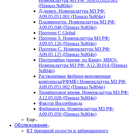
Номенклатура МЗ РФ: A09.05.029.001
(Приказ №804н)
Д-димер. Номенклатура МЗ РФ:
A09.05.051.001 (Приказ №804н)
Плазминоген. Номенклатура МЗ РФ:
A09.05.048 (Приказ №804н)
Протеин C Global
Протеин S. Номенклатура МЗ РФ:
A09.05.126 (Приказ №804н)
Протеин С. Номенклатура МЗ РФ:
A09.05.125 (Приказ №804н)
Протромбин (время, по Квику, МНО).
Номенклатура МЗ РФ: A12.30.014 (Приказ
№804н)
Растворимые фибрин-мономерные
комплексы(РФМК) Номенклатура МЗ РФ:
A09.05.051.002 (Приказ №804н)
Тромбиновое время. Номенклатура МЗ РФ:
A12.05.028 (Приказ №804н)
Фактор Виллебранда
Фибриноген. Номенклатура МЗ РФ:
A09.05.050 (Приказ №804н)
Еще
Обследования
КТ брюшной полости и забрюшинного