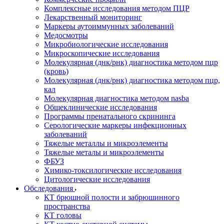
Комплексные исследования методом ПЦР
Лекарственный мониторинг
Маркеры аутоиммунных заболеваний
Медосмотры
Микробиологические исследования
Микроскопические исследования
Молекулярная (днк/рнк) диагностика методом пцр
(кровь)
Молекулярная (днк/рнк) диагностика методом пцр,
кал
Молекулярная диагностика методом nasba
Общеклинические исследования
Программы пренатального скрининга
Серологические маркеры инфекционных
заболеваний
Тяжелые металлы и микроэлементы
Тяжелые металы и микроэлементы
ФБУЗ
Химико-токсилогические исследования
Цитологические исследования
Обследования
КТ брюшной полости и забрюшинного
пространства
КТ головы