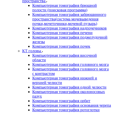
пространства
Компьютерная томография брюшной
полости (поисковая программа)
Компьютерная томография забрюшинного
пространства(система мочевыведения
почки,мочеточники,мочевой пузырь)
Компьютерная томография надпочечников
Компьютерная томография печени
Компьютерная томография поджелудочной
железы
Компьютерная томография почек
КТ головы
Компьютерная томография височной
области
Компьютерная томография головного мозга
Компьютерная томография головного мозга
с контрастом
Компьютерная томография нижней и
верхней челюсти
Компьютерная томография одной челюсти
Компьютерная томография околоносовых
пазух
Компьютерная томография орбит
Компьютерная томография основания черепа
Компьютерная томография ротоглотки