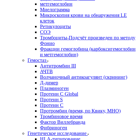
метгемоглобин
Миелограмма
Микроскопия крови на обнаружения LE
клеток
Ретикулоциты
СОЭ
Тромбоциты-Подсчёт произведен по методу
Фонио
Фракции гемоглобина (карбоксигемоглобин
и метгемоглобин)
Гемостаз
Антитромбин III
АЧТВ
Волчаночный антикоагулянт (скрининг)
Д-димер
Плазминоген
Протеин C Global
Протеин S
Протеин С
Протромбин (время, по Квику, МНО)
Тромбиновое время
Фактор Виллебранда
Фибриноген
Генетическое исследование
HLA-типирование