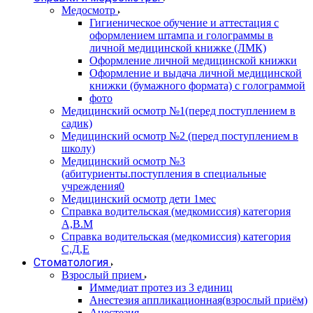
Медосмотр
Гигиеническое обучение и аттестация с
оформлением штампа и голограммы в
личной медицинской книжке (ЛМК)
Оформление личной медицинской книжки
Оформление и выдача личной медицинской
книжки (бумажного формата) с голограммой
фото
Медицинский осмотр №1(перед поступлением в
садик)
Медицинский осмотр №2 (перед поступлением в
школу)
Медицинский осмотр №3
(абитуриенты.поступления в специальные
учреждения0
Медицинский осмотр дети 1мес
Справка водительская (медкомиссия) категория
А,В.М
Справка водительская (медкомиссия) категория
С,Д,Е
Стоматология
Взрослый прием
Иммедиат протез из 3 единиц
Анестезия аппликационная(взрослый приём)
Анестезия