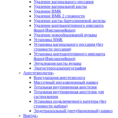
Удаление вагинального пессария
Удаление вагинальной кисты
Удаление ВМК
Удаление ВМК 2 сложности
Удаление кисты бартолиниевой железы
Удаление контрацептивного импланта
&quot;Импланон&quot;
Удаление новообразований вульвы
Установка ВМК
Установка вагинального пессария (без
стоимости пессария)
Установка контрацептивного импланта
&quot;Импланон&quot;
Энуклеация кисты вульвы
Эхогистеросальпингография
Анестезиология
Консультация анестезиолога
Массочный ингаляционный наркоз
Тотальная внутривенная анестезия
Тотальная внутривенная анестезия для
гастроскопии
Установка подключичного катетера (без
стоимости набора)
Эндотрахеальный (интубационный) наркоз
Выезда