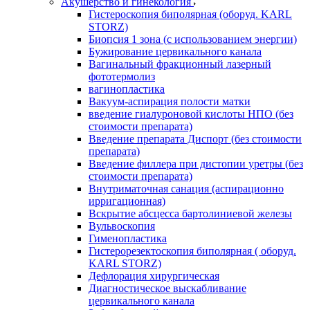
Акушерство и гинекология
Гистероскопия биполярная (оборуд. KARL
STORZ)
Биопсия 1 зона (с использованием энергии)
Бужирование цервикального канала
Вагинальный фракционный лазерный
фототермолиз
вагинопластика
Вакуум-аспирация полости матки
введение гиалуроновой кислоты НПО (без
стоимости препарата)
Введение препарата Диспорт (без стоимости
препарата)
Введение филлера при дистопии уретры (без
стоимости препарата)
Внутриматочная санация (аспирационно
ирригационная)
Вскрытие абсцесса бартолиниевой железы
Вульвоскопия
Гименопластика
Гистерорезектоскопия биполярная ( оборуд.
KARL STORZ)
Дефлорация хирургическая
Диагностическое выскабливание
цервикального канала