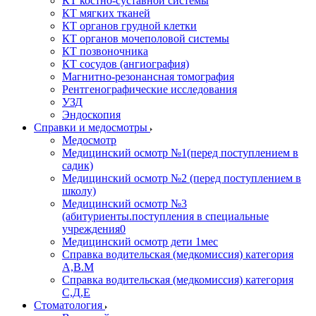
КТ костно-суставной системы
КТ мягких тканей
КТ органов грудной клетки
КТ органов мочеполовой системы
КТ позвоночника
КТ сосудов (ангиография)
Магнитно-резонансная томография
Рентгенографические исследования
УЗД
Эндоскопия
Справки и медосмотры
Медосмотр
Медицинский осмотр №1(перед поступлением в
садик)
Медицинский осмотр №2 (перед поступлением в
школу)
Медицинский осмотр №3
(абитуриенты.поступления в специальные
учреждения0
Медицинский осмотр дети 1мес
Справка водительская (медкомиссия) категория
А,В.М
Справка водительская (медкомиссия) категория
С,Д,Е
Стоматология