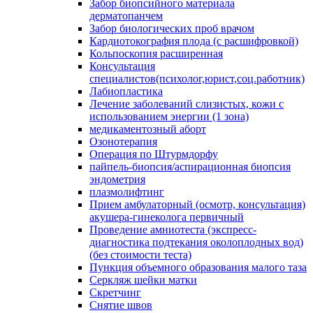
Забор биопсийного материала
дерматопанчем
Забор биологических проб врачом
Кардиотокография плода (с расшифровкой)
Кольпоскопия расширенная
Консультация
специалистов(психолог,юрист,соц.работник)
Лабиопластика
Лечение заболеваний слизистых, кожи с
использованием энергии (1 зона)
медикаментозный аборт
Озонотерапия
Операция по Штурмдорфу
пайпель-биопсия/аспирационная биопсия
эндометрия
плазмолифтинг
Прием амбулаторный (осмотр, консультация)
акушера-гинеколога первичный
Проведение амниотеста (экспресс-
диагностика подтекания околоплодных вод)
(без стоимости теста)
Пункция объемного образования малого таза
Серкляж шейки матки
Скретчинг
Снятие швов