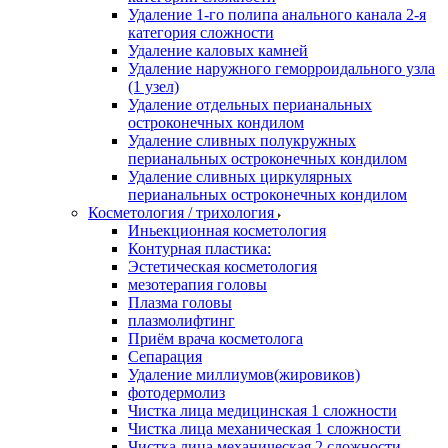
Удаление 1-го полипа анального канала 2-я
категория сложности
Удаление каловых камней
Удаление наружного геморроидального узла
(1 узел)
Удаление отдельных перианальных
остроконечных кондилом
Удаление сливных полукружных
перианальных остроконечных кондилом
Удаление сливных циркулярных
перианальных остроконечных кондилом
Косметология / трихология
Иньекционная косметология
Контурная пластика:
Эстетическая косметология
мезотерапия головы
Плазма головы
плазмолифтинг
Приём врача косметолога
Сепарация
Удаление миллиумов(жировиков)
фотодермолиз
Чистка лица медицинская 1 сложности
Чистка лица механическая 1 сложности
Чистка лица механическая 2 сложности