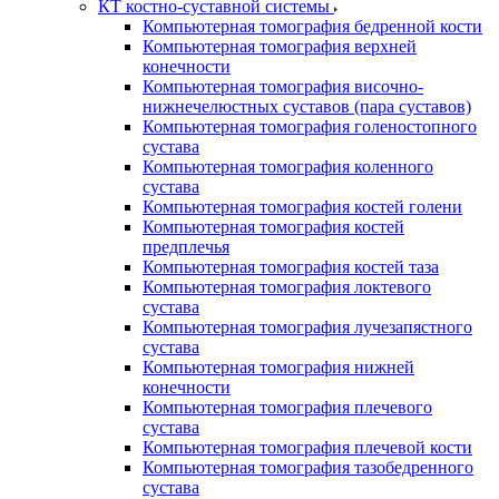
КТ костно-суставной системы
Компьютерная томография бедренной кости
Компьютерная томография верхней
конечности
Компьютерная томография височно-
нижнечелюстных суставов (пара суставов)
Компьютерная томография голеностопного
сустава
Компьютерная томография коленного
сустава
Компьютерная томография костей голени
Компьютерная томография костей
предплечья
Компьютерная томография костей таза
Компьютерная томография локтевого
сустава
Компьютерная томография лучезапястного
сустава
Компьютерная томография нижней
конечности
Компьютерная томография плечевого
сустава
Компьютерная томография плечевой кости
Компьютерная томография тазобедренного
сустава