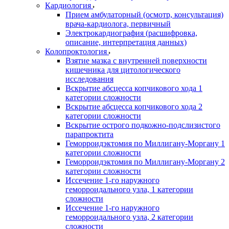
Кардиология
Прием амбулаторный (осмотр, консультация)
врача-кардиолога, первичный
Электрокардиография (расшифровка,
описание, интерпретация данных)
Колопроктология
Взятие мазка с внутренней поверхности
кишечника для цитологического
исследования
Вскрытие абсцесса копчикового хода 1
категории сложности
Вскрытие абсцесса копчикового хода 2
категории сложности
Вскрытие острого подкожно-подслизистого
парапроктита
Геморроидэктомия по Миллигану-Моргану 1
категории сложности
Геморроидэктомия по Миллигану-Моргану 2
категории сложности
Иссечение 1-го наружного
геморроидального узла, 1 категории
сложности
Иссечение 1-го наружного
геморроидального узла, 2 категории
сложности