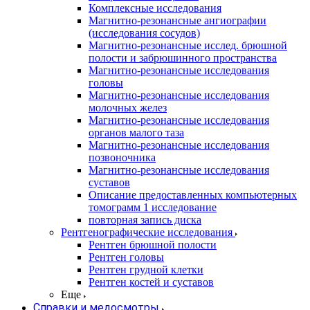
Комплексные исследования
Магнитно-резонансные ангиографии
(исследования сосудов)
Магнитно-резонансные исслед. брюшной
полости и забрюшинного пространства
Магнитно-резонансные исследования
головы
Магнитно-резонансные исследования
молочных желез
Магнитно-резонансные исследования
органов малого таза
Магнитно-резонансные исследования
позвоночника
Магнитно-резонансные исследования
суставов
Описание предоставленных компьютерных
томограмм 1 исследование
повторная запись диска
Рентгенографические исследования
Рентген брюшной полости
Рентген головы
Рентген грудной клетки
Рентген костей и суставов
Еще
Справки и медосмотры