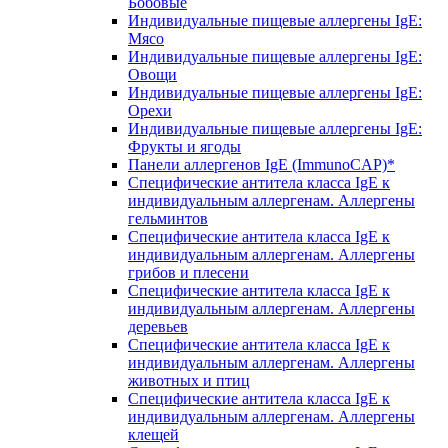
Бобовые
Индивидуальные пищевые аллергены IgE:
Мясо
Индивидуальные пищевые аллергены IgE:
Овощи
Индивидуальные пищевые аллергены IgE:
Орехи
Индивидуальные пищевые аллергены IgE:
Фрукты и ягоды
Панели аллергенов IgE (ImmunoCAP)*
Специфические антитела класса IgE к
индивидуальным аллергенам. Аллергены
гельминтов
Специфические антитела класса IgE к
индивидуальным аллергенам. Аллергены
грибов и плесени
Специфические антитела класса IgE к
индивидуальным аллергенам. Аллергены
деревьев
Специфические антитела класса IgE к
индивидуальным аллергенам. Аллергены
животных и птиц
Специфические антитела класса IgE к
индивидуальным аллергенам. Аллергены
клещей