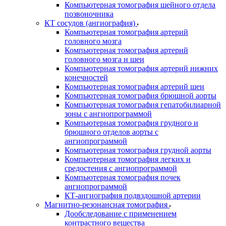
Компьютерная томография шейного отдела
позвоночника
КТ сосудов (ангиография)
Компьютерная томография артерий
головного мозга
Компьютерная томография артерий
головного мозга и шеи
Компьютерная томография артерий нижних
конечностей
Компьютерная томография артерий шеи
Компьютерная томография брюшной аорты
Компьютерная томография гепатобилиарной
зоны с ангиопрограммой
Компьютерная томография грудного и
брюшного отделов аорты с
ангиопрограммой
Компьютерная томография грудной аорты
Компьютерная томография легких и
средостения с ангиопрограммой
Компьютерная томография почек
ангиопрограммой
КТ-ангиография подвздошной артерии
Магнитно-резонансная томография
Дообследование с применением
контрастного вещества