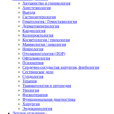
Акушерство и гинекология
Анестезиология
Выезда
Гастроэнтерология
Гематология / Гемостазиология
Дерматовенерология
Кардиология
Колопроктология
Косметология / трихология
Маммология / онкология
Неврология
Отоларингология (ЛОР)
Офтальмология
Психиатрия
Сердечно-сосудистая хирургия, флебология
Сестринское дело
Сурдология
Терапия
Травматология и ортопедия
Урология
Физиотерапия
Функциональная диагностика
Хирургия
Эндокринология
Детское отделение