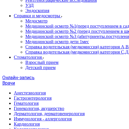
Рентгенографические исследования
УЗД
Эндоскопия
Справки и медосмотры
Медосмотр
Медицинский осмотр №1(перед поступлением в сад
Медицинский осмотр №2 (перед поступлением в шк
Медицинский осмотр №3 (абитуриенты.поступлени
Медицинский осмотр дети 1мес
Справка водительская (медкомиссия) категория А,
Справка водительская (медкомиссия) категория С,Д
Стоматология
Взрослый прием
Детский прием
Онлайн-запись
Врачи
Анестезиология
Гастроэнтерология
Гематология
Гинекология, акушерство
Дерматология, дерматовенерология
Иммунология - аллергология
Кардиология