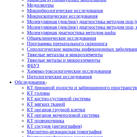
Медосмотры
Микробиологические исследования
Микроскопические исследования
Молекулярная (днк/рнк) диагностика методом пцр (
Молекулярная (днк/рнк) диагностика методом пцр, 
Молекулярная диагностика методом nasba
Общеклинические исследования
Программы пренатального скрининга
Серологические маркеры инфекционных заболеван
Тяжелые металлы и микроэлементы
Тяжелые металы и микроэлементы
ФБУЗ
Химико-токсилогические исследования
Цитологические исследования
Обследования
КТ брюшной полости и забрюшинного пространств
КТ головы
КТ костно-суставной системы
КТ мягких тканей
КТ органов грудной клетки
КТ органов мочеполовой системы
КТ позвоночника
КТ сосудов (ангиография)
Магнитно-резонансная томография