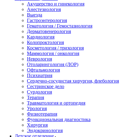
Акушерство и гинекология
Анестезиология
Выезда
Гастроэнтерология
Гематология / Гемостазиология
Дерматовенерология
Кардиология
Колопроктология
Косметология / трихология
Маммология / онкология
Неврология
Отоларингология (ЛОР)
Офтальмология
Психиатрия
Сердечно-сосудистая хирургия, флебология
Сестринское дело
Сурдология
Терапия
Травматология и ортопедия
Урология
Физиотерапия
Функциональная диагностика
Хирургия
Эндокринология
Детское отделение