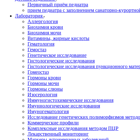
Первичный приём педиатра
прием педиатра с заполнением санаторно-курортно
Лаборатория
Аллергология
Биохимия крови
Биохимия мочи
Витамины, жирные кислоты
Гематология
Гемостаз
Генетическое исследование
Гистологические исследования
Гистологические исследования пункционного мате
Гомеостаз
Гормоны крови
Гормоны мочи
Гормоны слюны
Изосерология
Иммуногистохимические исследования
Имуннологические исследования
Имуногематология
Исследование генетических полиморфизмов метод
Коммерческие профили
Комплексные исследования методом ПЦР
Лекарственный мониторинг
Маркеры аутоиммунных заболеваний