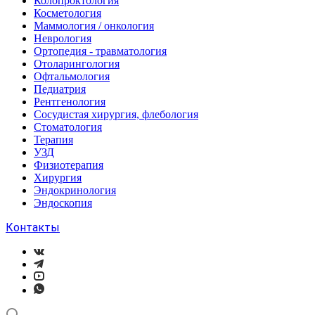
Колопроктология
Косметология
Маммология / онкология
Неврология
Ортопедия - травматология
Отоларингология
Офтальмология
Педиатрия
Рентгенология
Сосудистая хирургия, флебология
Стоматология
Терапия
УЗД
Физиотерапия
Хирургия
Эндокринология
Эндоскопия
Контакты