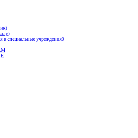
ик)
олу)
я в специальные учреждения0
В.М
,Е