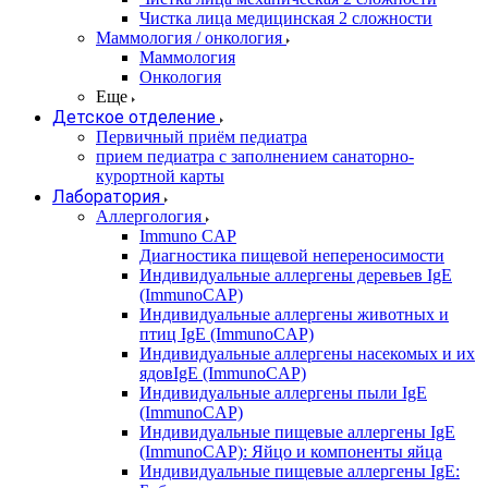
Чистка лица медицинская 2 сложности
Маммология / онкология
Маммология
Онкология
Еще
Детское отделение
Первичный приём педиатра
прием педиатра с заполнением санаторно-
курортной карты
Лаборатория
Аллергология
Immuno CAP
Диагностика пищевой непереносимости
Индивидуальные аллергены деревьев IgE
(ImmunoCAP)
Индивидуальные аллергены животных и
птиц IgE (ImmunoCAP)
Индивидуальные аллергены насекомых и их
ядовIgE (ImmunoCAP)
Индивидуальные аллергены пыли IgE
(ImmunoCAP)
Индивидуальные пищевые аллергены IgE
(ImmunoCAP): Яйцо и компоненты яйца
Индивидуальные пищевые аллергены IgE: