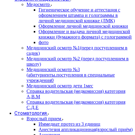
Медосмотр
Гигиеническое обучение и аттестация с
оформлением штампа и голограммы в
личной медицинской книжке (ЛМК)
Оформление личной медицинской книжки
Оформление и выдача личной медицинской
книжки (бумажного формата) с голограммой
фото
Медицинский осмотр №1(перед поступлением в
садик)
Медицинский осмотр №2 (перед поступлением в
школу)
Медицинский осмотр №3
(абитуриенты.поступления в специальные
учреждения0
Медицинский осмотр дети 1мес
Справка водительская (медкомиссия) категория
А,В.М
Справка водительская (медкомиссия) категория
С,Д,Е
Стоматология
Взрослый прием
Иммедиат протез из 3 единиц
Анестезия аппликационная(взрослый приём)
Анестезия