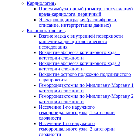
Кардиология
Прием амбулаторный (осмотр, консультация)
врача-кардиолога, первичный
Электрокардиография (расшифровка,
описание, интерпретация данных)
Колопроктология
Взятие мазка с внутренней поверхности
кишечника для цитологического
исследования
Вскрытие абсцесса копчикового хода 1
категории сложности
Вскрытие абсцесса копчикового хода 2
категории сложности
Вскрытие острого подкожно-подслизистого
парапроктита
Геморроидэктомия по Миллигану-Моргану 1
категории сложности
Геморроидэктомия по Миллигану-Моргану 2
категории сложности
Иссечение 1-го наружного
геморроидального узла, 1 категории
сложности
Иссечение 1-го наружного
геморроидального узла, 2 категории
сложности