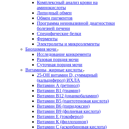
Комплексный анализ крови на
аминокислоты
Липидный обмен
Обмен пигментов
Программа неинвазивной диагностики
болезней печени
Специфические белки
Ферменты
Электролиты и микроэлементы
Биохимия мочи
Исследование конкремента
Разовая порция мочи
Суточная порция мочи
Витамины, жирные кислоты
25-OH витамин D, суммарный
(кальциферол) ИХЛА
Витамин А (ретинол)
Витамин В1 (тиамин)
Витамин В12 (цианкобаламин)
Витамин В5 (пантотеновая кислота)
Витамин В6 (пиридоксин)
Витамин В9 (фолиевая кислота)
Витамин Е (токоферол)
Витамин К (филлохинон)
Витамин С (аскорбиновая кислота)