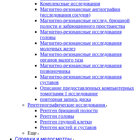
Комплексные исследования
Магнитно-резонансные ангиографии
(исследования сосудов)
Магнитно-резонансные исслед. брюшной
полости и забрюшинного пространства
Магнитно-резонансные исследования
головы
Магнитно-резонансные исследования
молочных желез
Магнитно-резонансные исследования
органов малого таза
Магнитно-резонансные исследования
позвоночника
Магнитно-резонансные исследования
суставов
Описание предоставленных компьютерных
томограмм 1 исследование
повторная запись диска
Рентгенографические исследования
Рентген брюшной полости
Рентген головы
Рентген грудной клетки
Рентген костей и суставов
Еще
Справки и медосмотры