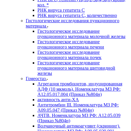
кол. *
РНК вируса гепатита C
РНК вируса гепатита C, количественно
Гистологические исследования пункционного
материала
Гистологическое исследование
пункционного материала молочной железы
Гистологическое исследование
пункционного материала печени
Гистологическое исследование
пункционного материала почек
Гистологическое исследование
пункционного материала щитовидной
железы
Гомеостаз
Агрегация тромбоцитов, индуцированная
АДФ (10 мкмоль). Номенклатура МЗ РФ:
A12.05.017.004 (Приказ №804н)
активность анти-ХА
Антитромбин III. Номенклатура МЗ РФ:
A09.05.047 (Приказ №804н)
АЧТВ. Номенклатура МЗ РФ: A12.05.039
(Приказ №804н)
Волчаночный антикоагулянт (скрининг).