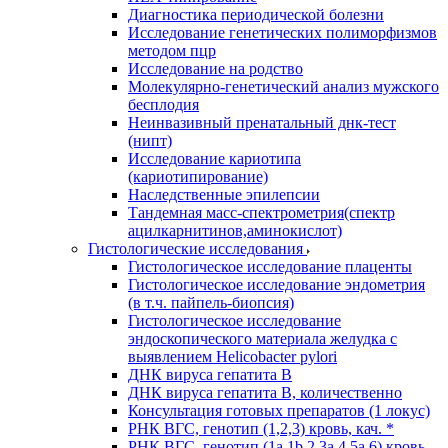
Диагностика периодической болезни
Исследование генетических полиморфизмов
методом пцр
Исследование на родство
Молекулярно-генетический анализ мужского
бесплодия
Неинвазивный пренатальный днк-тест
(нипт)
Исследование кариотипа
(кариотипирование)
Наследственные эпилепсии
Тандемная масс-спектрометрия(спектр
ацилкарнитинов,аминокислот)
Гистологические исследования
Гистологическое исследование плаценты
Гистологическое исследование эндометрия
(в т.ч. пайпель-биопсия)
Гистологическое исследование
эндоскопического материала желудка с
выявлением Helicobacter pylori
ДНК вируса гепатита B
ДНК вируса гепатита B, количественно
Консультация готовых препаратов (1 локус)
РНК ВГC, генотип (1,2,3) кровь, кач. *
РНК ВГC, генотип (1a,1b,2,3a,4,5a,6) кровь,