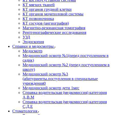
КТ костно-суставной системы
КТ мягких тканей
КТ органов грудной клетки
КТ органов мочеполовой системы
КТ позвоночника
КТ сосудов (ангиография)
Магнитно-резонансная томография
Рентгенографические исследования
УЗД
Эндоскопия
Справки и медосмотры
Медосмотр
Медицинский осмотр №1(перед поступлением в
садик)
Медицинский осмотр №2 (перед поступлением в
школу)
Медицинский осмотр №3
(абитуриенты.поступления в специальные
учреждения0
Медицинский осмотр дети 1мес
Справка водительская (медкомиссия) категория
А,В.М
Справка водительская (медкомиссия) категория
С,Д,Е
Стоматология