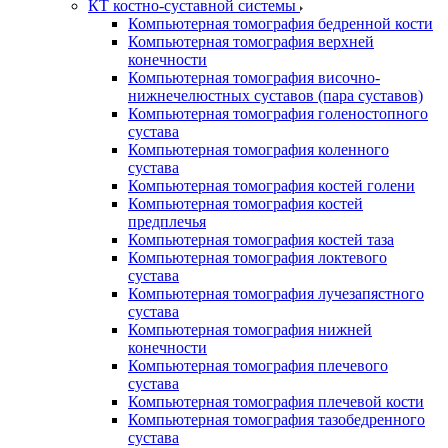
КТ костно-суставной системы
Компьютерная томография бедренной кости
Компьютерная томография верхней
конечности
Компьютерная томография височно-
нижнечелюстных суставов (пара суставов)
Компьютерная томография голеностопного
сустава
Компьютерная томография коленного
сустава
Компьютерная томография костей голени
Компьютерная томография костей
предплечья
Компьютерная томография костей таза
Компьютерная томография локтевого
сустава
Компьютерная томография лучезапястного
сустава
Компьютерная томография нижней
конечности
Компьютерная томография плечевого
сустава
Компьютерная томография плечевой кости
Компьютерная томография тазобедренного
сустава