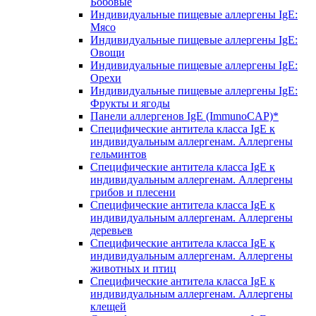
Бобовые
Индивидуальные пищевые аллергены IgE:
Мясо
Индивидуальные пищевые аллергены IgE:
Овощи
Индивидуальные пищевые аллергены IgE:
Орехи
Индивидуальные пищевые аллергены IgE:
Фрукты и ягоды
Панели аллергенов IgE (ImmunoCAP)*
Специфические антитела класса IgE к
индивидуальным аллергенам. Аллергены
гельминтов
Специфические антитела класса IgE к
индивидуальным аллергенам. Аллергены
грибов и плесени
Специфические антитела класса IgE к
индивидуальным аллергенам. Аллергены
деревьев
Специфические антитела класса IgE к
индивидуальным аллергенам. Аллергены
животных и птиц
Специфические антитела класса IgE к
индивидуальным аллергенам. Аллергены
клещей