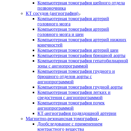
Компьютерная томография шейного отдела
позвоночника
КТ сосудов (ангиография)
Компьютерная томография артерий
головного мозга
Компьютерная томография артерий
головного мозга и шеи
Компьютерная томография артерий нижних
конечностей
Компьютерная томография артерий шеи
Компьютерная томография брюшной аорты
Компьютерная томография гепатобилиарной
зоны с ангиопрограммой
Компьютерная томография грудного и
брюшного отделов аорты с
ангиопрограммой
Компьютерная томография грудной аорты
Компьютерная томография легких и
средостения с ангиопрограммой
Компьютерная томография почек
ангиопрограммой
КТ-ангиография подвздошной артерии
Магнитно-резонансная томография
Дообследование с применением
контрастного вещества