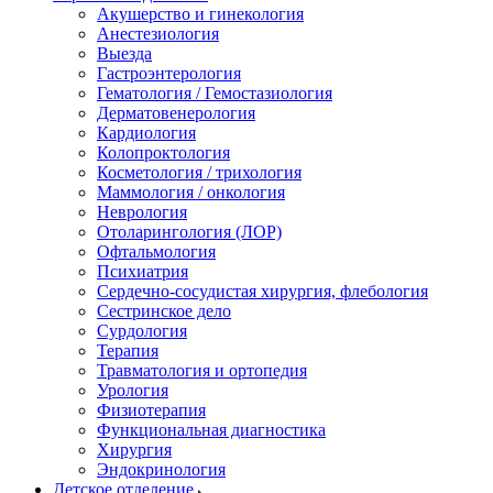
Акушерство и гинекология
Анестезиология
Выезда
Гастроэнтерология
Гематология / Гемостазиология
Дерматовенерология
Кардиология
Колопроктология
Косметология / трихология
Маммология / онкология
Неврология
Отоларингология (ЛОР)
Офтальмология
Психиатрия
Сердечно-сосудистая хирургия, флебология
Сестринское дело
Сурдология
Терапия
Травматология и ортопедия
Урология
Физиотерапия
Функциональная диагностика
Хирургия
Эндокринология
Детское отделение