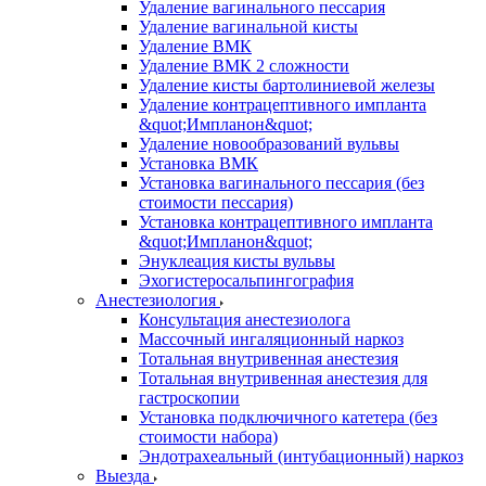
Удаление вагинального пессария
Удаление вагинальной кисты
Удаление ВМК
Удаление ВМК 2 сложности
Удаление кисты бартолиниевой железы
Удаление контрацептивного импланта
&quot;Импланон&quot;
Удаление новообразований вульвы
Установка ВМК
Установка вагинального пессария (без
стоимости пессария)
Установка контрацептивного импланта
&quot;Импланон&quot;
Энуклеация кисты вульвы
Эхогистеросальпингография
Анестезиология
Консультация анестезиолога
Массочный ингаляционный наркоз
Тотальная внутривенная анестезия
Тотальная внутривенная анестезия для
гастроскопии
Установка подключичного катетера (без
стоимости набора)
Эндотрахеальный (интубационный) наркоз
Выезда