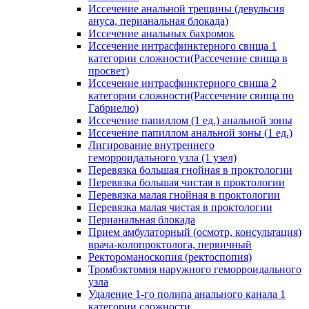
Иссечение анальной трещины (девульсия
ануса, перианальная блокада)
Иссечение анальных бахромок
Иссечение интрасфинктерного свища 1
категории сложности(Рассечение свища в
просвет)
Иссечение интрасфинктерного свища 2
категории сложности(Рассечение свища по
Габриелю)
Иссечение папиллом (1 ед.) анальной зоны
Иссечение папиллом анальной зоны (1 ед.)
Лигирование внутреннего
геморроидального узла (1 узел)
Перевязка большая гнойная в проктологии
Перевязка большая чистая в проктологии
Перевязка малая гнойная в проктологии
Перевязка малая чистая в проктологии
Перианальная блокада
Прием амбулаторный (осмотр, консультация)
врача-колопроктолога, первичный
Ректороманоскопия (ректоспопия)
Тромбэктомия наружного геморроидального
узла
Удаление 1-го полипа анального канала 1
категории сложности