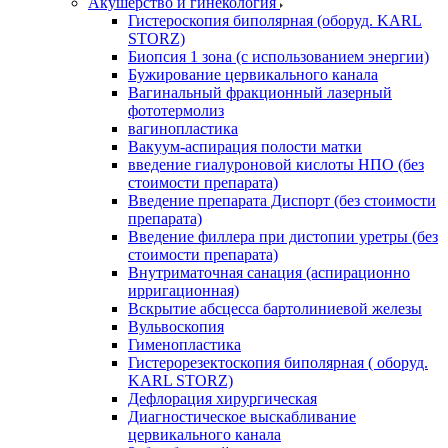
Акушерство и гинекология
Гистероскопия биполярная (оборуд. KARL
STORZ)
Биопсия 1 зона (с использованием энергии)
Бужирование цервикального канала
Вагинальный фракционный лазерный
фототермолиз
вагинопластика
Вакуум-аспирация полости матки
введение гиалуроновой кислоты НПО (без
стоимости препарата)
Введение препарата Диспорт (без стоимости
препарата)
Введение филлера при дистопии уретры (без
стоимости препарата)
Внутриматочная санация (аспирационно
ирригационная)
Вскрытие абсцесса бартолиниевой железы
Вульвоскопия
Гименопластика
Гистерорезектоскопия биполярная ( оборуд.
KARL STORZ)
Дефлорация хирургическая
Диагностическое выскабливание
цервикального канала