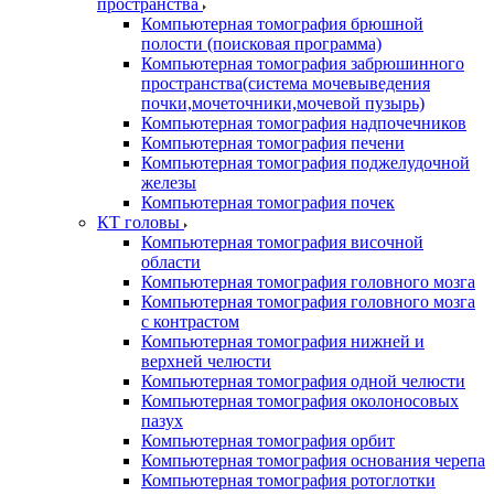
пространства
Компьютерная томография брюшной
полости (поисковая программа)
Компьютерная томография забрюшинного
пространства(система мочевыведения
почки,мочеточники,мочевой пузырь)
Компьютерная томография надпочечников
Компьютерная томография печени
Компьютерная томография поджелудочной
железы
Компьютерная томография почек
КТ головы
Компьютерная томография височной
области
Компьютерная томография головного мозга
Компьютерная томография головного мозга
с контрастом
Компьютерная томография нижней и
верхней челюсти
Компьютерная томография одной челюсти
Компьютерная томография околоносовых
пазух
Компьютерная томография орбит
Компьютерная томография основания черепа
Компьютерная томография ротоглотки