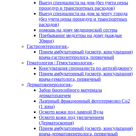
Выезд специалиста на дом (без учета цены
процедур и транспортных расходов)
Выезд специалиста на дом за черту города
(без учета цены процедур и транспортных
расходов)
помощь на дому медицинской сестры
Пребывание медсетры на дому (каждые
30мин)
Гастроэнтерология
Прием амбулаторный (осмотр, консультация)
врача-гастроэнтеролога, первичный
Гематология / Гемостазиология
Консультация специалиста по антиэйджингу
Прием амбулаторный (осмотр, консультация)
врача-гематолога, первичный
Дерматовенерология
Забор биопсийного материала
дерматопанчем
Лазерный фракционный фототермолиз Со2
(1 зона)
Осмотр кожи под лампой Вуда
Осмотр кожи под увеличением
(Дерматоскопия)
Прием амбулаторный (осмотр, консультация)
врача-дерматовенеролога, первичный