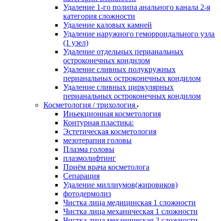
Удаление 1-го полипа анального канала 2-я
категория сложности
Удаление каловых камней
Удаление наружного геморроидального узла
(1 узел)
Удаление отдельных перианальных
остроконечных кондилом
Удаление сливных полукружных
перианальных остроконечных кондилом
Удаление сливных циркулярных
перианальных остроконечных кондилом
Косметология / трихология
Иньекционная косметология
Контурная пластика:
Эстетическая косметология
мезотерапия головы
Плазма головы
плазмолифтинг
Приём врача косметолога
Сепарация
Удаление миллиумов(жировиков)
фотодермолиз
Чистка лица медицинская 1 сложности
Чистка лица механическая 1 сложности
Чистка лица механическая 2 сложности