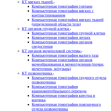
КТ мягких тканей
Компьютерная томография гортани
Компьютерная томография мягких с
контрастированием
Компьютерная томография мягких тканей
(определенной области тела)
КТ органов грудной клетки
Компьютерная томография грудной клетки
Компьютерная томография легких
Компьютерная томография органов
средостения
КТ органов мочеполовой системы
Компьютерная томография малого таза
Компьютерная томография органов
мочеобразования и мочеотделения (почки,
мочеточник, м/пузырь)
КТ позвоночника
Компьютерная томография грудного отдела
позвоночника
Компьютерная томография
краниовертебрального перехода
Компьютерная томография крестца и
копчика
Компьютерная томография поясничного
отдела позвоночника