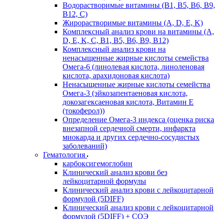
Водорастворимые витамины (B1, B5, B6, В9,
В12, С)
Жирорастворимые витамины (A, D, E, K)
Комплексный анализ крови на витамины (A,
D, E, K, C, B1, B5, B6, В9, B12)
Комплексный анализ крови на
ненасыщенные жирные кислоты семейства
Омега-6 (линолевая кислота, линоленовая
кислота, арахидоновая кислота)
Ненасыщенные жирные кислоты семейства
Омега-3 (эйкозапентаеновая кислота,
докозагексаеновая кислота, Витамин E
(токоферол))
Определение Омега-3 индекса (оценка риска
внезапной сердечной смерти, инфаркта
миокарда и других сердечно-сосудистых
заболеваний)
Гематология
карбоксигемоглобин
Клинический анализ крови без
лейкоцитарной формулы
Клинический анализ крови с лейкоцитарной
формулой (5DIFF)
Клинический анализ крови с лейкоцитарной
формулой (5DIFF) + СОЭ