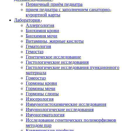
Первичный приём педиатра
прием педиатра с заполнением санаторно-
курортной карты
Лаборатория
Аллергология
Биохимия крови
Биохимия мочи
Витамины, жирные кислоты
Гематология
Гемостаз
Генетическое исследование
Гистологические исследования
Гистологические исследования пункционного
материала
Гомеостаз
Гормоны крови
Гормоны мочи
Гормоны слюны
Изосерология
Иммуногистохимические исследования
Имуннологические исследования
Имуногематология
Исследование генетических полиморфизмов
методом пцр
Коммерческие профили