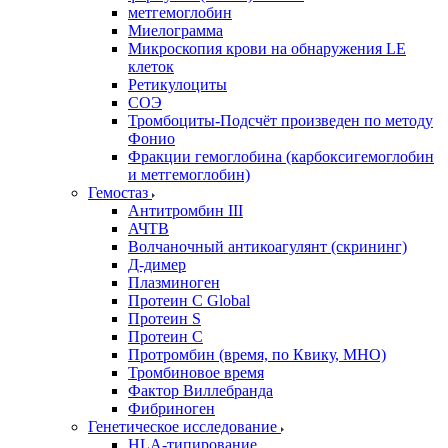
метгемоглобин
Миелограмма
Микроскопия крови на обнаружения LE
клеток
Ретикулоциты
СОЭ
Тромбоциты-Подсчёт произведен по методу
Фонио
Фракции гемоглобина (карбоксигемоглобин
и метгемоглобин)
Гемостаз
Антитромбин III
АЧТВ
Волчаночный антикоагулянт (скрининг)
Д-димер
Плазминоген
Протеин C Global
Протеин S
Протеин С
Протромбин (время, по Квику, МНО)
Тромбиновое время
Фактор Виллебранда
Фибриноген
Генетическое исследование
HLA-типирование