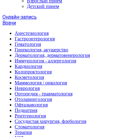
Взрослый прием
Детский прием
Онлайн-запись
Врачи
Анестезиология
Гастроэнтерология
Гематология
Гинекология, акушерство
Дерматология, дерматовенерология
Иммунология - аллергология
Кардиология
Колопроктология
Косметология
Маммология / онкология
Неврология
Ортопедия - травматология
Отоларингология
Офтальмология
Педиатрия
Рентгенология
Сосудистая хирургия, флебология
Стоматология
Терапия