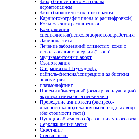
Забор биопсийного материала
дерматопанчем
Забор биологических проб врачом
Кардиотокография плода (с расшифровкой)
Кольпоскопия расширенная
Консультация
специалистов(психолог,юрист,соц.работник)
Лабиопластика
Лечение заболеваний слизистых, кожи с
использованием энергии (1 зона)
медикаментозный аборт
Озонотерапия
Операция по Штурмдорфу
пайпель-биопсия/аспирационная биопсия
эндометрия
плазмолифтинг
Прием амбулаторный (осмотр, консультация)
акушера-гинеколога первичный
Проведение амниотеста (экспресс-
диагностика подтекания околоплодных вод)
(без стоимости теста)
Пункция объемного образования малого таза
Серкляж шейки матки
Скретчинг
Снятие швов