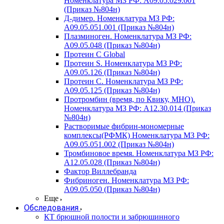
Номенклатура МЗ РФ: A09.05.029.001
(Приказ №804н)
Д-димер. Номенклатура МЗ РФ:
A09.05.051.001 (Приказ №804н)
Плазминоген. Номенклатура МЗ РФ:
A09.05.048 (Приказ №804н)
Протеин C Global
Протеин S. Номенклатура МЗ РФ:
A09.05.126 (Приказ №804н)
Протеин С. Номенклатура МЗ РФ:
A09.05.125 (Приказ №804н)
Протромбин (время, по Квику, МНО).
Номенклатура МЗ РФ: A12.30.014 (Приказ
№804н)
Растворимые фибрин-мономерные
комплексы(РФМК) Номенклатура МЗ РФ:
A09.05.051.002 (Приказ №804н)
Тромбиновое время. Номенклатура МЗ РФ:
A12.05.028 (Приказ №804н)
Фактор Виллебранда
Фибриноген. Номенклатура МЗ РФ:
A09.05.050 (Приказ №804н)
Еще
Обследования
КТ брюшной полости и забрюшинного