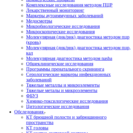
Комплексные исследования методом ПЦР
Лекарственный мониторинг
Маркеры аутоиммунных заболеваний
Медосмотры
Микробиологические исследования
Микроскопические исследования
Молекулярная (днк/рнк) диагностика методом пцр
(кровь)
Молекулярная (днк/рнк) диагностика методом пцр,
кал
Молекулярная диагностика методом nasba
Общеклинические исследования
Программы пренатального скрининга
Серологические маркеры инфекционных
заболеваний
Тяжелые металлы и микроэлементы
Тяжелые металы и микроэлементы
ФБУЗ
Химико-токсилогические исследования
Цитологические исследования
Обследования
КТ брюшной полости и забрюшинного
пространства
КТ головы