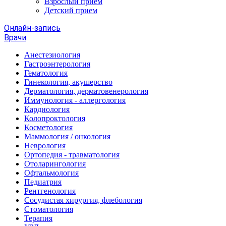
Взрослый прием
Детский прием
Онлайн-запись
Врачи
Анестезиология
Гастроэнтерология
Гематология
Гинекология, акушерство
Дерматология, дерматовенерология
Иммунология - аллергология
Кардиология
Колопроктология
Косметология
Маммология / онкология
Неврология
Ортопедия - травматология
Отоларингология
Офтальмология
Педиатрия
Рентгенология
Сосудистая хирургия, флебология
Стоматология
Терапия