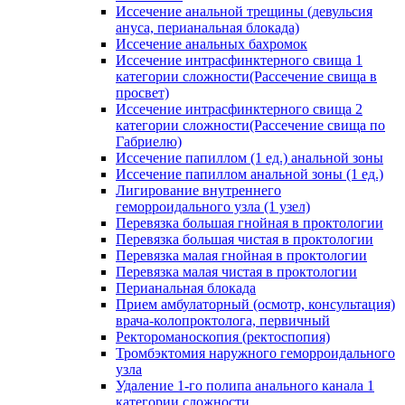
Иссечение анальной трещины (девульсия
ануса, перианальная блокада)
Иссечение анальных бахромок
Иссечение интрасфинктерного свища 1
категории сложности(Рассечение свища в
просвет)
Иссечение интрасфинктерного свища 2
категории сложности(Рассечение свища по
Габриелю)
Иссечение папиллом (1 ед.) анальной зоны
Иссечение папиллом анальной зоны (1 ед.)
Лигирование внутреннего
геморроидального узла (1 узел)
Перевязка большая гнойная в проктологии
Перевязка большая чистая в проктологии
Перевязка малая гнойная в проктологии
Перевязка малая чистая в проктологии
Перианальная блокада
Прием амбулаторный (осмотр, консультация)
врача-колопроктолога, первичный
Ректороманоскопия (ректоспопия)
Тромбэктомия наружного геморроидального
узла
Удаление 1-го полипа анального канала 1
категории сложности