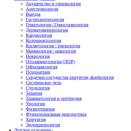
Акушерство и гинекология
Анестезиология
Выезда
Гастроэнтерология
Гематология / Гемостазиология
Дерматовенерология
Кардиология
Колопроктология
Косметология / трихология
Маммология / онкология
Неврология
Отоларингология (ЛОР)
Офтальмология
Психиатрия
Сердечно-сосудистая хирургия, флебология
Сестринское дело
Сурдология
Терапия
Травматология и ортопедия
Урология
Физиотерапия
Функциональная диагностика
Хирургия
Эндокринология
Детское отделение