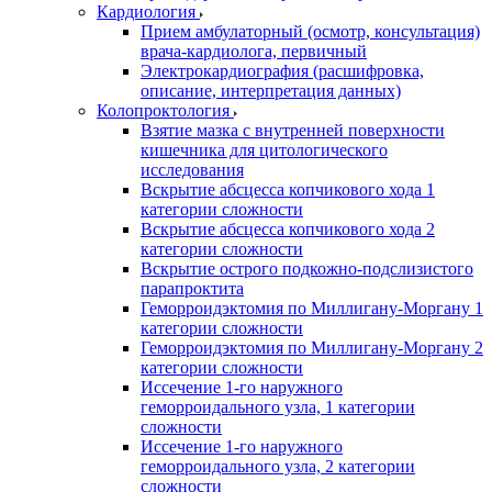
Кардиология
Прием амбулаторный (осмотр, консультация)
врача-кардиолога, первичный
Электрокардиография (расшифровка,
описание, интерпретация данных)
Колопроктология
Взятие мазка с внутренней поверхности
кишечника для цитологического
исследования
Вскрытие абсцесса копчикового хода 1
категории сложности
Вскрытие абсцесса копчикового хода 2
категории сложности
Вскрытие острого подкожно-подслизистого
парапроктита
Геморроидэктомия по Миллигану-Моргану 1
категории сложности
Геморроидэктомия по Миллигану-Моргану 2
категории сложности
Иссечение 1-го наружного
геморроидального узла, 1 категории
сложности
Иссечение 1-го наружного
геморроидального узла, 2 категории
сложности