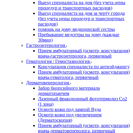
Выезд специалиста на дом (без учета цены
процедур и транспортных расходов)
Выезд специалиста на дом за черту города
(без учета цены процедур и транспортных
расходов)
помощь на дому медицинской сестры
Пребывание медсетры на дому (каждые
30мин)
Гастроэнтерология
Прием амбулаторный (осмотр, консультация)
врача-гастроэнтеролога, первичный
Гематология / Гемостазиология
Консультация специалиста по антиэйджингу
Прием амбулаторный (осмотр, консультация)
врача-гематолога, первичный
Дерматовенерология
Забор биопсийного материала
дерматопанчем
Лазерный фракционный фототермолиз Со2
(1 зона)
Осмотр кожи под лампой Вуда
Осмотр кожи под увеличением
(Дерматоскопия)
Прием амбулаторный (осмотр, консультация)
врача-дерматовенеролога, первичный