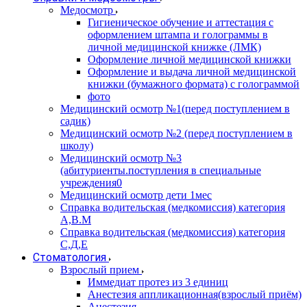
Медосмотр
Гигиеническое обучение и аттестация с
оформлением штампа и голограммы в
личной медицинской книжке (ЛМК)
Оформление личной медицинской книжки
Оформление и выдача личной медицинской
книжки (бумажного формата) с голограммой
фото
Медицинский осмотр №1(перед поступлением в
садик)
Медицинский осмотр №2 (перед поступлением в
школу)
Медицинский осмотр №3
(абитуриенты.поступления в специальные
учреждения0
Медицинский осмотр дети 1мес
Справка водительская (медкомиссия) категория
А,В.М
Справка водительская (медкомиссия) категория
С,Д,Е
Стоматология
Взрослый прием
Иммедиат протез из 3 единиц
Анестезия аппликационная(взрослый приём)
Анестезия