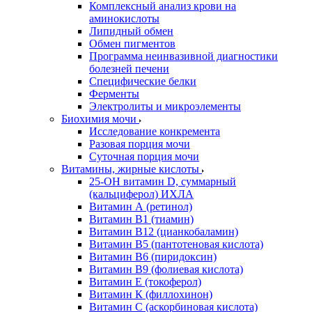
Комплексный анализ крови на
аминокислоты
Липидный обмен
Обмен пигментов
Программа неинвазивной диагностики
болезней печени
Специфические белки
Ферменты
Электролиты и микроэлементы
Биохимия мочи
Исследование конкремента
Разовая порция мочи
Суточная порция мочи
Витамины, жирные кислоты
25-OH витамин D, суммарный
(кальциферол) ИХЛА
Витамин А (ретинол)
Витамин В1 (тиамин)
Витамин В12 (цианкобаламин)
Витамин В5 (пантотеновая кислота)
Витамин В6 (пиридоксин)
Витамин В9 (фолиевая кислота)
Витамин Е (токоферол)
Витамин К (филлохинон)
Витамин С (аскорбиновая кислота)