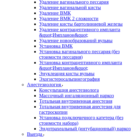
Удаление вагинального пессария
Удаление вагинальной кисты
Удаление ВМК
Удаление ВМК 2 сложности
Удаление кисты бартолиниевой железы
Удаление контрацептивного импланта
&quot;Импланон&quot;
Удаление новообразований вульвы
Установка ВМК
Установка вагинального пессария (без
стоимости пессария)
Установка контрацептивного импланта
&quot;Импланон&quot;
Энуклеация кисты вульвы
Эхогистеросальпингография
Анестезиология
Консультация анестезиолога
Массочный ингаляционный наркоз
Тотальная внутривенная анестезия
Тотальная внутривенная анестезия для
гастроскопии
Установка подключичного катетера (без
стоимости набора)
Эндотрахеальный (интубационный) наркоз
Выезда