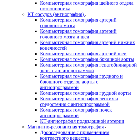
Компьютерная томография шейного отдела
позвоночника
КТ сосудов (ангиография)
Компьютерная томография артерий
головного мозга
Компьютерная томография артерий
головного мозга и шеи
Компьютерная томография артерий нижних
конечностей
Компьютерная томография артерий шеи
Компьютерная томография брюшной аорты
Компьютерная томография гепатобилиарной
зоны с ангиопрограммой
Компьютерная томография грудного и
брюшного отделов аорты с
ангиопрограммой
Компьютерная томография грудной аорты
Компьютерная томография легких и
средостения с ангиопрограммой
Компьютерная томография почек
ангиопрограммой
КТ-ангиография подвздошной артерии
Магнитно-резонансная томография
Дообследование с применением
контрастного вещества