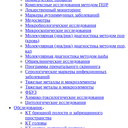
Комплексные исследования методом ПЦР
Лекарственный мониторинг
Маркеры аутоиммунных заболеваний
Медосмотры
Микробиологические исследования
Микроскопические исследования
Молекулярная (днк/рнк) диагностика методом пцр
(кровь)
Молекулярная (днк/рнк) диагностика методом пцр,
кал
Молекулярная диагностика методом nasba
Общеклинические исследования
Программы пренатального скрининга
Серологические маркеры инфекционных
заболеваний
Тяжелые металлы и микроэлементы
Тяжелые металы и микроэлементы
ФБУЗ
Химико-токсилогические исследования
Цитологические исследования
Обследования
КТ брюшной полости и забрюшинного
пространства
КТ головы