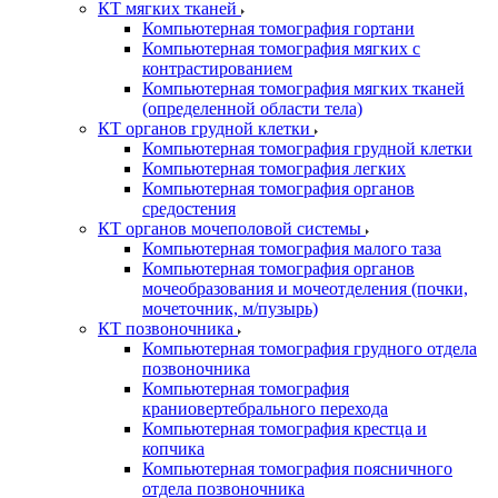
КТ мягких тканей
Компьютерная томография гортани
Компьютерная томография мягких с
контрастированием
Компьютерная томография мягких тканей
(определенной области тела)
КТ органов грудной клетки
Компьютерная томография грудной клетки
Компьютерная томография легких
Компьютерная томография органов
средостения
КТ органов мочеполовой системы
Компьютерная томография малого таза
Компьютерная томография органов
мочеобразования и мочеотделения (почки,
мочеточник, м/пузырь)
КТ позвоночника
Компьютерная томография грудного отдела
позвоночника
Компьютерная томография
краниовертебрального перехода
Компьютерная томография крестца и
копчика
Компьютерная томография поясничного
отдела позвоночника