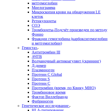
метгемоглобин
Миелограмма
Микроскопия крови на обнаружения LE
клеток
Ретикулоциты
СОЭ
Тромбоциты-Подсчёт произведен по методу
Фонио
Фракции гемоглобина (карбоксигемоглобин
и метгемоглобин)
Гемостаз
Антитромбин III
АЧТВ
Волчаночный антикоагулянт (скрининг)
Д-димер
Плазминоген
Протеин C Global
Протеин S
Протеин С
Протромбин (время, по Квику, МНО)
Тромбиновое время
Фактор Виллебранда
Фибриноген
Генетическое исследование
HLA-типирование