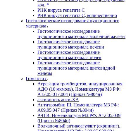
кол. *
РНК вируса гепатита C
РНК вируса гепатита C, количественно
Гистологические исследования пункционного
материала
Гистологическое исследование
пункционного материала молочной железы
Гистологическое исследование
пункционного материала печени
Гистологическое исследование
пункционного материала почек
Гистологическое исследование
пункционного материала щитовидной
железы
Гомеостаз
Агрегация тромбоцитов, индуцированная
АДФ (10 мкмоль). Номенклатура МЗ РФ:
A12.05.017.004 (Приказ №804н)
активность анти-ХА
Антитромбин III. Номенклатура МЗ РФ:
A09.05.047 (Приказ №804н)
АЧТВ. Номенклатура МЗ РФ: A12.05.039
(Приказ №804н)
Волчаночный антикоагулянт (скрининг).