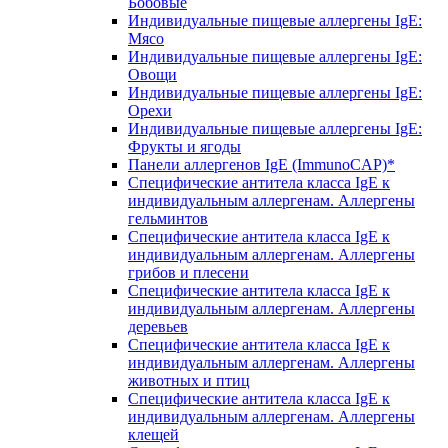
Бобовые
Индивидуальные пищевые аллергены IgE:
Мясо
Индивидуальные пищевые аллергены IgE:
Овощи
Индивидуальные пищевые аллергены IgE:
Орехи
Индивидуальные пищевые аллергены IgE:
Фрукты и ягоды
Панели аллергенов IgE (ImmunoCAP)*
Специфические антитела класса IgE к
индивидуальным аллергенам. Аллергены
гельминтов
Специфические антитела класса IgE к
индивидуальным аллергенам. Аллергены
грибов и плесени
Специфические антитела класса IgE к
индивидуальным аллергенам. Аллергены
деревьев
Специфические антитела класса IgE к
индивидуальным аллергенам. Аллергены
животных и птиц
Специфические антитела класса IgE к
индивидуальным аллергенам. Аллергены
клещей