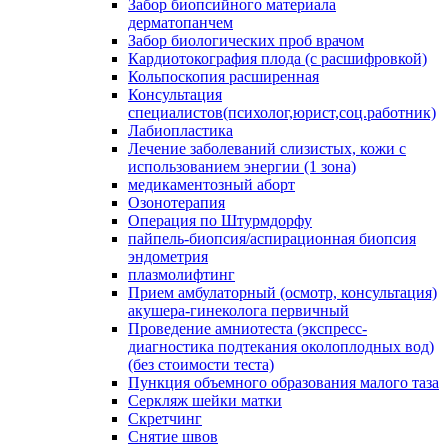
Забор биопсийного материала
дерматопанчем
Забор биологических проб врачом
Кардиотокография плода (с расшифровкой)
Кольпоскопия расширенная
Консультация
специалистов(психолог,юрист,соц.работник)
Лабиопластика
Лечение заболеваний слизистых, кожи с
использованием энергии (1 зона)
медикаментозный аборт
Озонотерапия
Операция по Штурмдорфу
пайпель-биопсия/аспирационная биопсия
эндометрия
плазмолифтинг
Прием амбулаторный (осмотр, консультация)
акушера-гинеколога первичный
Проведение амниотеста (экспресс-
диагностика подтекания околоплодных вод)
(без стоимости теста)
Пункция объемного образования малого таза
Серкляж шейки матки
Скретчинг
Снятие швов