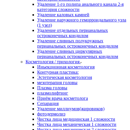
Удаление 1-го полипа анального канала 2-я
категория сложности
Удаление каловых камней
Удаление наружного геморроидального узла
(1 узел)
Удаление отдельных перианальных
остроконечных кондилом
Удаление сливных полукружных
перианальных остроконечных кондилом
Удаление сливных циркулярных
перианальных остроконечных кондилом
Косметология / трихология
Иньекционная косметология
Контурная пластика:
Эстетическая косметология
мезотерапия головы
Плазма головы
плазмолифтинг
Приём врача косметолога
Сепарация
Удаление миллиумов(жировиков)
фотодермолиз
Чистка лица медицинская 1 сложности
Чистка лица механическая 1 сложности
Чистка лица механическая 2 сложности