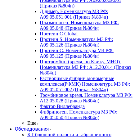
Номенклатура МЗ РФ: A09.05.029.001
(Приказ №804н)
Д-димер. Номенклатура МЗ РФ:
A09.05.051.001 (Приказ №804н)
Плазминоген. Номенклатура МЗ РФ:
A09.05.048 (Приказ №804н)
Протеин C Global
Протеин S. Номенклатура МЗ РФ:
A09.05.126 (Приказ №804н)
Протеин С. Номенклатура МЗ РФ:
A09.05.125 (Приказ №804н)
Протромбин (время, по Квику, МНО).
Номенклатура МЗ РФ: A12.30.014 (Приказ
№804н)
Растворимые фибрин-мономерные
комплексы(РФМК) Номенклатура МЗ РФ:
A09.05.051.002 (Приказ №804н)
Тромбиновое время. Номенклатура МЗ РФ:
A12.05.028 (Приказ №804н)
Фактор Виллебранда
Фибриноген. Номенклатура МЗ РФ:
A09.05.050 (Приказ №804н)
Еще
Обследования
КТ брюшной полости и забрюшинного