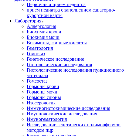
Первичный приём педиатра
прием педиатра с заполнением санаторно-
курортной карты
Лаборатория
Аллергология
Биохимия крови
Биохимия мочи
Витамины, жирные кислоты
Гематология
Гемостаз
Генетическое исследование
Гистологические исследования
Гистологические исследования пункционного
материала
Гомеостаз
Гормоны крови
Гормоны мочи
Гормоны слюны
Изосерология
Иммуногистохимические исследования
Имуннологические исследования
Имуногематология
Исследование генетических полиморфизмов
методом пцр
Коммерческие профили