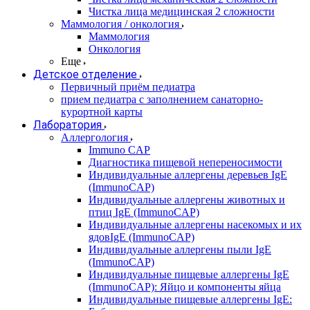
Чистка лица медицинская 2 сложности
Маммология / онкология
Маммология
Онкология
Еще
Детское отделение
Первичный приём педиатра
прием педиатра с заполнением санаторно-
курортной карты
Лаборатория
Аллергология
Immuno CAP
Диагностика пищевой непереносимости
Индивидуальные аллергены деревьев IgE
(ImmunoCAP)
Индивидуальные аллергены животных и
птиц IgE (ImmunoCAP)
Индивидуальные аллергены насекомых и их
ядовIgE (ImmunoCAP)
Индивидуальные аллергены пыли IgE
(ImmunoCAP)
Индивидуальные пищевые аллергены IgE
(ImmunoCAP): Яйцо и компоненты яйца
Индивидуальные пищевые аллергены IgE: