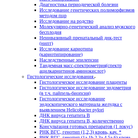
Диагностика периодической болезни
Исследование генетических полиморфизмов
методом пцр
Исследование на родство
Молекулярно-генетический анализ мужского
бесплодия
Неинвазивный пренатальный днк-тест
(нипт)
Исследование кариотипа
(кариотипирование)
Наследственные эпилепсии
Тандемная масс-спектрометрия(спектр
ацилкарнитинов,аминокислот)
Гистологические исследования
Гистологическое исследование плаценты
Гистологическое исследование эндометрия
(в т.ч. пайпель-биопсия)
Гистологическое исследование
эндоскопического материала желудка с
выявлением Helicobacter pylori
ДНК вируса гепатита B
ДНК вируса гепатита B, количественно
Консультация готовых препаратов (1 локус)
РНК ВГC, генотип (1,2,3) кровь, кач. *
РНК ВГC, генотип (1a,1b,2,3a,4,5a,6) кровь,