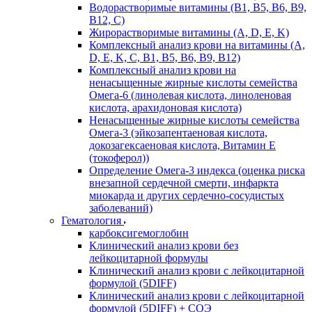
Водорастворимые витамины (B1, B5, B6, В9,
В12, С)
Жирорастворимые витамины (A, D, E, K)
Комплексный анализ крови на витамины (A,
D, E, K, C, B1, B5, B6, В9, B12)
Комплексный анализ крови на
ненасыщенные жирные кислоты семейства
Омега-6 (линолевая кислота, линоленовая
кислота, арахидоновая кислота)
Ненасыщенные жирные кислоты семейства
Омега-3 (эйкозапентаеновая кислота,
докозагексаеновая кислота, Витамин E
(токоферол))
Определение Омега-3 индекса (оценка риска
внезапной сердечной смерти, инфаркта
миокарда и других сердечно-сосудистых
заболеваний)
Гематология
карбоксигемоглобин
Клинический анализ крови без
лейкоцитарной формулы
Клинический анализ крови с лейкоцитарной
формулой (5DIFF)
Клинический анализ крови с лейкоцитарной
формулой (5DIFF) + СОЭ