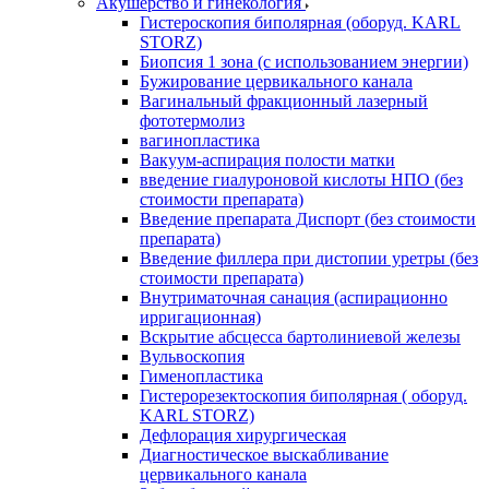
Акушерство и гинекология
Гистероскопия биполярная (оборуд. KARL
STORZ)
Биопсия 1 зона (с использованием энергии)
Бужирование цервикального канала
Вагинальный фракционный лазерный
фототермолиз
вагинопластика
Вакуум-аспирация полости матки
введение гиалуроновой кислоты НПО (без
стоимости препарата)
Введение препарата Диспорт (без стоимости
препарата)
Введение филлера при дистопии уретры (без
стоимости препарата)
Внутриматочная санация (аспирационно
ирригационная)
Вскрытие абсцесса бартолиниевой железы
Вульвоскопия
Гименопластика
Гистерорезектоскопия биполярная ( оборуд.
KARL STORZ)
Дефлорация хирургическая
Диагностическое выскабливание
цервикального канала