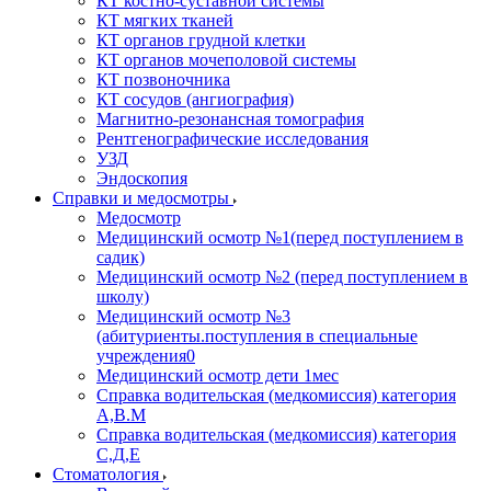
КТ костно-суставной системы
КТ мягких тканей
КТ органов грудной клетки
КТ органов мочеполовой системы
КТ позвоночника
КТ сосудов (ангиография)
Магнитно-резонансная томография
Рентгенографические исследования
УЗД
Эндоскопия
Справки и медосмотры
Медосмотр
Медицинский осмотр №1(перед поступлением в
садик)
Медицинский осмотр №2 (перед поступлением в
школу)
Медицинский осмотр №3
(абитуриенты.поступления в специальные
учреждения0
Медицинский осмотр дети 1мес
Справка водительская (медкомиссия) категория
А,В.М
Справка водительская (медкомиссия) категория
С,Д,Е
Стоматология