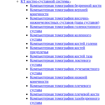
КТ костно-суставной системы
Компьютерная томография бедренной кости
Компьютерная томография верхней
конечности
Компьютерная томография височно-
нижнечелюстных суставов (пара суставов)
Компьютерная томография голеностопного
сустава
Компьютерная томография коленного
сустава
Компьютерная томография костей голени
Компьютерная томография костей
предплечья
Компьютерная томография костей таза
Компьютерная томография локтевого
сустава
Компьютерная томография лучезапястного
сустава
Компьютерная томография нижней
конечности
Компьютерная томография плечевого
сустава
Компьютерная томография плечевой кости
Компьютерная томография тазобедренного
сустава