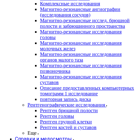
Комплексные исследования
Магнитно-резонансные ангиографии
(исследования сосудов)
Магнитно-резонансные исслед. брюшной
полости и забрюшинного пространства
Магнитно-резонансные исследования
головы
Магнитно-резонансные исследования
молочных желез
Магнитно-резонансные исследования
органов малого таза
Магнитно-резонансные исследования
позвоночника
Магнитно-резонансные исследования
суставов
Описание предоставленных компьютерных
томограмм 1 исследование
повторная запись диска
Рентгенографические исследования
Рентген брюшной полости
Рентген головы
Рентген грудной клетки
Рентген костей и суставов
Еще
Справки и медосмотры