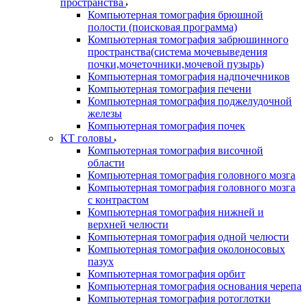
пространства
Компьютерная томография брюшной
полости (поисковая программа)
Компьютерная томография забрюшинного
пространства(система мочевыведения
почки,мочеточники,мочевой пузырь)
Компьютерная томография надпочечников
Компьютерная томография печени
Компьютерная томография поджелудочной
железы
Компьютерная томография почек
КТ головы
Компьютерная томография височной
области
Компьютерная томография головного мозга
Компьютерная томография головного мозга
с контрастом
Компьютерная томография нижней и
верхней челюсти
Компьютерная томография одной челюсти
Компьютерная томография околоносовых
пазух
Компьютерная томография орбит
Компьютерная томография основания черепа
Компьютерная томография ротоглотки