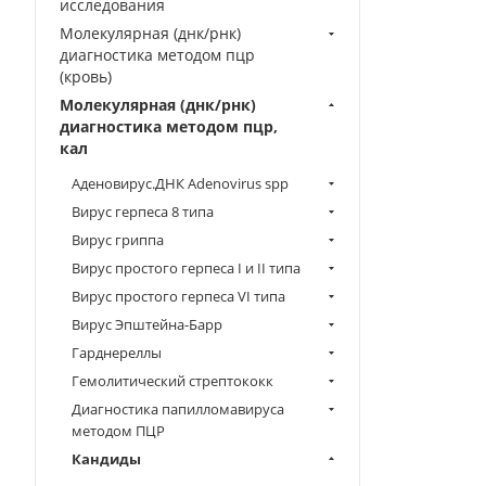
исследования
Молекулярная (днк/рнк)
диагностика методом пцр
(кровь)
Молекулярная (днк/рнк)
диагностика методом пцр,
кал
Аденовирус.ДНК Аdenovirus spp
Вирус герпеса 8 типа
Вирус гриппа
Вирус простого герпеса I и II типа
Вирус простого герпеса VI типа
Вирус Эпштейна-Барр
Гарднереллы
Гемолитический стрептококк
Диагностика папилломавируса
методом ПЦР
Кандиды