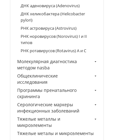
ДНК аденовируса (Adenovirus)
ДНК хеликобактера (Helicobacter
pylori)
РНК астровируса (Astrovirus)
РНК норовирусов (Norovirus) I и II
типов
РНК ротавирусов (Rotavirus) A и C
Молекулярная диагностика
методом nasba
Общеклинические
исследования
Программы пренатального
скрининга
Серологические маркеры
инфекционных заболеваний
Тяжелые металлы и
микроэлементы
Тяжелые металы и микроэлементы