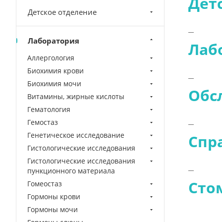
Дет
Детское отделение
Лаборатория
Лаб
Аллергология
Биохимия крови
Биохимия мочи
Обс
Витамины, жирные кислоты
Гематология
Гемостаз
Генетическое исследование
Спр
Гистологические исследования
Гистологические исследования
пункционного материала
Сто
Гомеостаз
Гормоны крови
Гормоны мочи