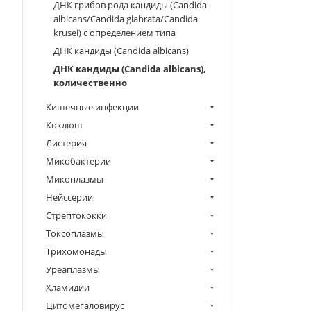
ДНК грибов рода кандиды (Candida
albicans/Candida glabrata/Candida
krusei) с определением типа
ДНК кандиды (Candida albicans)
ДНК кандиды (Сandida albicans),
количественно
Кишечные инфекции
Коклюш
Листерия
Микобактерии
Микоплазмы
Нейссерии
Стрептококки
Токсоплазмы
Трихомонады
Уреаплазмы
Хламидии
Цитомегаловирус