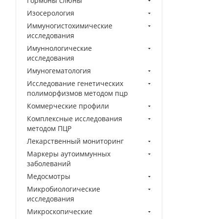
Гормоны слюны
Изосерология
Иммуногистохимические
исследования
Имуннологические
исследования
Имуногематология
Исследование генетических
полиморфизмов методом пцр
Коммерческие профили
Комплексные исследования
методом ПЦР
Лекарственный мониторинг
Маркеры аутоиммунных
заболеваний
Медосмотры
Микробиологические
исследования
Микроскопические