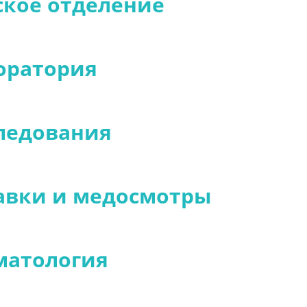
ское отделение
оратория
ледования
авки и медосмотры
матология