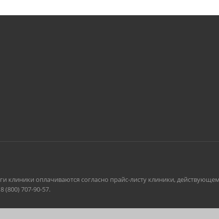
луги клиники оплачиваются согласно прайс-листу клиники, действующе
(800) 707-90-57.