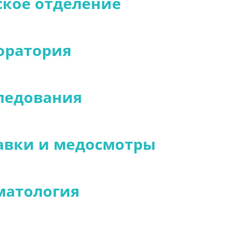
ское отделение
оратория
ледования
авки и медосмотры
матология