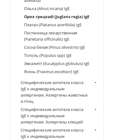
avellana)
Ольха (Alnus incana) IgE
Орех грецкий (Juglans regia) IgE
Платан (Platanus acerifolia) IgE
Постенница лекарственная
(Parietaria officinalis) IgE
Сосна белая (Pinus silvestris) IgE
Тополь (Populus spp) IgE
Эвкалипт (Eucalyptus globulus) IgE
Ясень (Fraxinus excelsior) IgE
Специфические антитела класса
IgE к индивидуальным
аллергенам. Аллергены животных
и птиц
Специфические антитела класса
IgE к индивидуальным
аллергенам. Аллергены клещей
Специфические антитела класса
IgE к индивидуальным