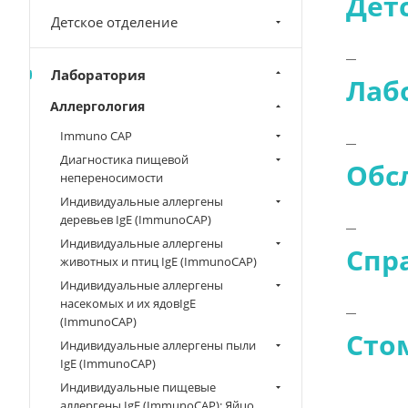
Дет
Детское отделение
Лаборатория
Лаб
Аллергология
Immuno CAP
Диагностика пищевой
Обс
непереносимости
Индивидуальные аллергены
деревьев IgE (ImmunoCAP)
Индивидуальные аллергены
Спр
животных и птиц IgE (ImmunoCAP)
Индивидуальные аллергены
насекомых и их ядовIgE
(ImmunoCAP)
Сто
Индивидуальные аллергены пыли
IgE (ImmunoCAP)
Индивидуальные пищевые
аллергены IgE (ImmunoCAP): Яйцо