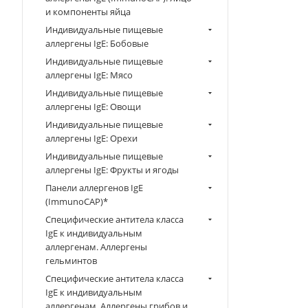
и компоненты яйца
Индивидуальные пищевые
аллергены IgE: Бобовые
Индивидуальные пищевые
аллергены IgE: Мясо
Индивидуальные пищевые
аллергены IgE: Овощи
Индивидуальные пищевые
аллергены IgE: Орехи
Индивидуальные пищевые
аллергены IgE: Фрукты и ягоды
Панели аллергенов IgE
(ImmunoCAP)*
Специфические антитела класса
IgE к индивидуальным
аллергенам. Аллергены
гельминтов
Специфические антитела класса
IgE к индивидуальным
аллергенам. Аллергены грибов и