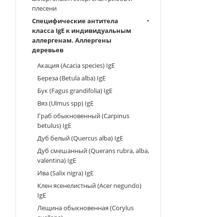
плесени
Специфические антитела
класса IgE к индивидуальным
аллергенам. Аллергены
деревьев
Акация (Acacia species) IgE
Береза (Betula alba) IgE
Бук (Fagus grandifolia) IgE
Вяз (Ulmus spp) IgE
Граб обыкновенный (Carpinus
betulus) IgE
Дуб белый (Quercus alba) IgE
Дуб смешанный (Querans rubra, alba,
valentina) IgE
Ива (Salix nigra) IgE
Клен ясенелистный (Acer negundo)
IgE
Лещина обыкновенная (Corylus