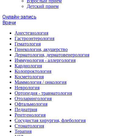
Взрослый прием
Детский прием
Онлайн-запись
Врачи
Анестезиология
Гастроэнтерология
Гематология
Гинекология, акушерство
Дерматология, дерматовенерология
Иммунология - аллергология
Кардиология
Колопроктология
Косметология
Маммология / онкология
Неврология
Ортопедия - травматология
Отоларингология
Офтальмология
Педиатрия
Рентгенология
Сосудистая хирургия, флебология
Стоматология
Терапия