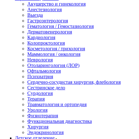
Акушерство и гинекология
Анестезиология
Выезда
Гастроэнтерология
Гематология / Гемостазиология
Дерматовенерология
Кардиология
Колопроктология
Косметология / трихология
Маммология / онкология
Неврология
Отоларингология (ЛОР)
Офтальмология
Психиатрия
Сердечно-сосудистая хирургия, флебология
Сестринское дело
Сурдология
Терапия
Травматология и ортопедия
Урология
Физиотерапия
Функциональная диагностика
Хирургия
Эндокринология
Детское отделение