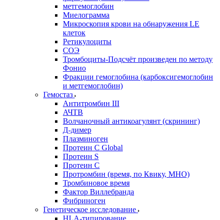
метгемоглобин
Миелограмма
Микроскопия крови на обнаружения LE
клеток
Ретикулоциты
СОЭ
Тромбоциты-Подсчёт произведен по методу
Фонио
Фракции гемоглобина (карбоксигемоглобин
и метгемоглобин)
Гемостаз
Антитромбин III
АЧТВ
Волчаночный антикоагулянт (скрининг)
Д-димер
Плазминоген
Протеин C Global
Протеин S
Протеин С
Протромбин (время, по Квику, МНО)
Тромбиновое время
Фактор Виллебранда
Фибриноген
Генетическое исследование
HLA-типирование