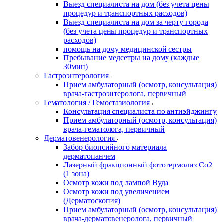
Выезд специалиста на дом (без учета цены
процедур и транспортных расходов)
Выезд специалиста на дом за черту города
(без учета цены процедур и транспортных
расходов)
помощь на дому медицинской сестры
Пребывание медсетры на дому (каждые
30мин)
Гастроэнтерология
Прием амбулаторный (осмотр, консультация)
врача-гастроэнтеролога, первичный
Гематология / Гемостазиология
Консультация специалиста по антиэйджингу
Прием амбулаторный (осмотр, консультация)
врача-гематолога, первичный
Дерматовенерология
Забор биопсийного материала
дерматопанчем
Лазерный фракционный фототермолиз Со2
(1 зона)
Осмотр кожи под лампой Вуда
Осмотр кожи под увеличением
(Дерматоскопия)
Прием амбулаторный (осмотр, консультация)
врача-дерматовенеролога, первичный