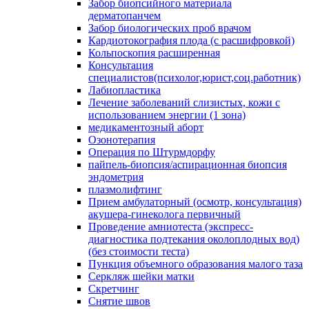
Забор биопсийного материала
дерматопанчем
Забор биологических проб врачом
Кардиотокография плода (с расшифровкой)
Кольпоскопия расширенная
Консультация
специалистов(психолог,юрист,соц.работник)
Лабиопластика
Лечение заболеваний слизистых, кожи с
использованием энергии (1 зона)
медикаментозный аборт
Озонотерапия
Операция по Штурмдорфу
пайпель-биопсия/аспирационная биопсия
эндометрия
плазмолифтинг
Прием амбулаторный (осмотр, консультация)
акушера-гинеколога первичный
Проведение амниотеста (экспресс-
диагностика подтекания околоплодных вод)
(без стоимости теста)
Пункция объемного образования малого таза
Серкляж шейки матки
Скретчинг
Снятие швов