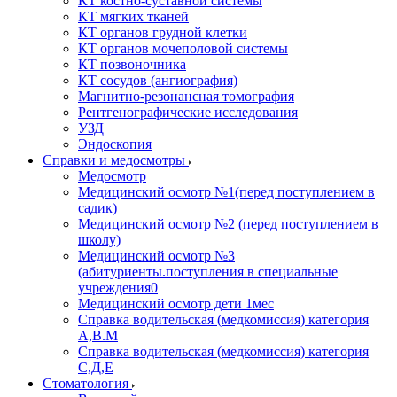
КТ костно-суставной системы
КТ мягких тканей
КТ органов грудной клетки
КТ органов мочеполовой системы
КТ позвоночника
КТ сосудов (ангиография)
Магнитно-резонансная томография
Рентгенографические исследования
УЗД
Эндоскопия
Справки и медосмотры
Медосмотр
Медицинский осмотр №1(перед поступлением в
садик)
Медицинский осмотр №2 (перед поступлением в
школу)
Медицинский осмотр №3
(абитуриенты.поступления в специальные
учреждения0
Медицинский осмотр дети 1мес
Справка водительская (медкомиссия) категория
А,В.М
Справка водительская (медкомиссия) категория
С,Д,Е
Стоматология