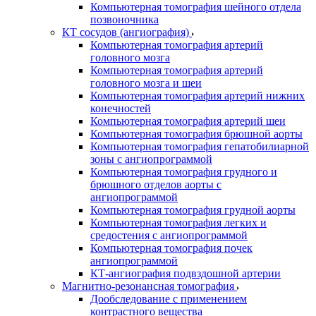
Компьютерная томография шейного отдела
позвоночника
КТ сосудов (ангиография)
Компьютерная томография артерий
головного мозга
Компьютерная томография артерий
головного мозга и шеи
Компьютерная томография артерий нижних
конечностей
Компьютерная томография артерий шеи
Компьютерная томография брюшной аорты
Компьютерная томография гепатобилиарной
зоны с ангиопрограммой
Компьютерная томография грудного и
брюшного отделов аорты с
ангиопрограммой
Компьютерная томография грудной аорты
Компьютерная томография легких и
средостения с ангиопрограммой
Компьютерная томография почек
ангиопрограммой
КТ-ангиография подвздошной артерии
Магнитно-резонансная томография
Дообследование с применением
контрастного вещества