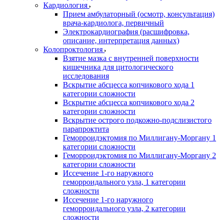
Кардиология
Прием амбулаторный (осмотр, консультация)
врача-кардиолога, первичный
Электрокардиография (расшифровка,
описание, интерпретация данных)
Колопроктология
Взятие мазка с внутренней поверхности
кишечника для цитологического
исследования
Вскрытие абсцесса копчикового хода 1
категории сложности
Вскрытие абсцесса копчикового хода 2
категории сложности
Вскрытие острого подкожно-подслизистого
парапроктита
Геморроидэктомия по Миллигану-Моргану 1
категории сложности
Геморроидэктомия по Миллигану-Моргану 2
категории сложности
Иссечение 1-го наружного
геморроидального узла, 1 категории
сложности
Иссечение 1-го наружного
геморроидального узла, 2 категории
сложности