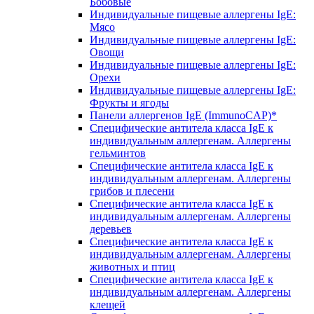
Бобовые
Индивидуальные пищевые аллергены IgE:
Мясо
Индивидуальные пищевые аллергены IgE:
Овощи
Индивидуальные пищевые аллергены IgE:
Орехи
Индивидуальные пищевые аллергены IgE:
Фрукты и ягоды
Панели аллергенов IgE (ImmunoCAP)*
Специфические антитела класса IgE к
индивидуальным аллергенам. Аллергены
гельминтов
Специфические антитела класса IgE к
индивидуальным аллергенам. Аллергены
грибов и плесени
Специфические антитела класса IgE к
индивидуальным аллергенам. Аллергены
деревьев
Специфические антитела класса IgE к
индивидуальным аллергенам. Аллергены
животных и птиц
Специфические антитела класса IgE к
индивидуальным аллергенам. Аллергены
клещей