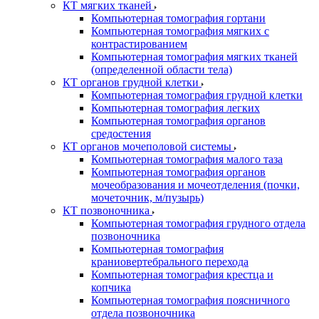
КТ мягких тканей
Компьютерная томография гортани
Компьютерная томография мягких с
контрастированием
Компьютерная томография мягких тканей
(определенной области тела)
КТ органов грудной клетки
Компьютерная томография грудной клетки
Компьютерная томография легких
Компьютерная томография органов
средостения
КТ органов мочеполовой системы
Компьютерная томография малого таза
Компьютерная томография органов
мочеобразования и мочеотделения (почки,
мочеточник, м/пузырь)
КТ позвоночника
Компьютерная томография грудного отдела
позвоночника
Компьютерная томография
краниовертебрального перехода
Компьютерная томография крестца и
копчика
Компьютерная томография поясничного
отдела позвоночника