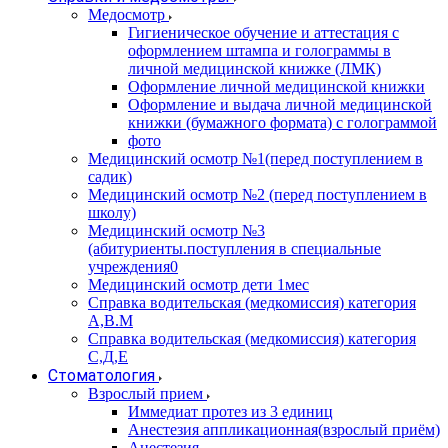
Медосмотр
Гигиеническое обучение и аттестация с
оформлением штампа и голограммы в
личной медицинской книжке (ЛМК)
Оформление личной медицинской книжки
Оформление и выдача личной медицинской
книжки (бумажного формата) с голограммой
фото
Медицинский осмотр №1(перед поступлением в
садик)
Медицинский осмотр №2 (перед поступлением в
школу)
Медицинский осмотр №3
(абитуриенты.поступления в специальные
учреждения0
Медицинский осмотр дети 1мес
Справка водительская (медкомиссия) категория
А,В.М
Справка водительская (медкомиссия) категория
С,Д,Е
Стоматология
Взрослый прием
Иммедиат протез из 3 единиц
Анестезия аппликационная(взрослый приём)
Анестезия