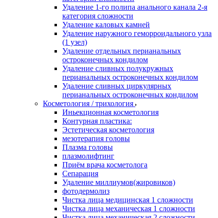
Удаление 1-го полипа анального канала 2-я
категория сложности
Удаление каловых камней
Удаление наружного геморроидального узла
(1 узел)
Удаление отдельных перианальных
остроконечных кондилом
Удаление сливных полукружных
перианальных остроконечных кондилом
Удаление сливных циркулярных
перианальных остроконечных кондилом
Косметология / трихология
Иньекционная косметология
Контурная пластика:
Эстетическая косметология
мезотерапия головы
Плазма головы
плазмолифтинг
Приём врача косметолога
Сепарация
Удаление миллиумов(жировиков)
фотодермолиз
Чистка лица медицинская 1 сложности
Чистка лица механическая 1 сложности
Чистка лица механическая 2 сложности