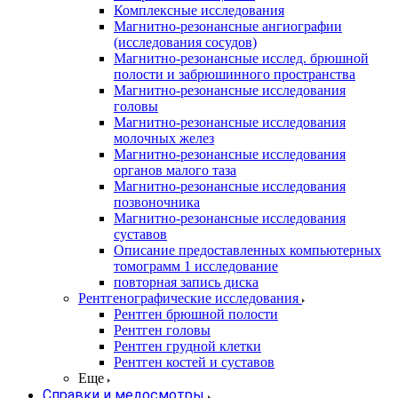
Комплексные исследования
Магнитно-резонансные ангиографии
(исследования сосудов)
Магнитно-резонансные исслед. брюшной
полости и забрюшинного пространства
Магнитно-резонансные исследования
головы
Магнитно-резонансные исследования
молочных желез
Магнитно-резонансные исследования
органов малого таза
Магнитно-резонансные исследования
позвоночника
Магнитно-резонансные исследования
суставов
Описание предоставленных компьютерных
томограмм 1 исследование
повторная запись диска
Рентгенографические исследования
Рентген брюшной полости
Рентген головы
Рентген грудной клетки
Рентген костей и суставов
Еще
Справки и медосмотры