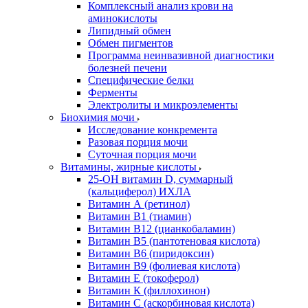
Комплексный анализ крови на
аминокислоты
Липидный обмен
Обмен пигментов
Программа неинвазивной диагностики
болезней печени
Специфические белки
Ферменты
Электролиты и микроэлементы
Биохимия мочи
Исследование конкремента
Разовая порция мочи
Суточная порция мочи
Витамины, жирные кислоты
25-OH витамин D, суммарный
(кальциферол) ИХЛА
Витамин А (ретинол)
Витамин В1 (тиамин)
Витамин В12 (цианкобаламин)
Витамин В5 (пантотеновая кислота)
Витамин В6 (пиридоксин)
Витамин В9 (фолиевая кислота)
Витамин Е (токоферол)
Витамин К (филлохинон)
Витамин С (аскорбиновая кислота)