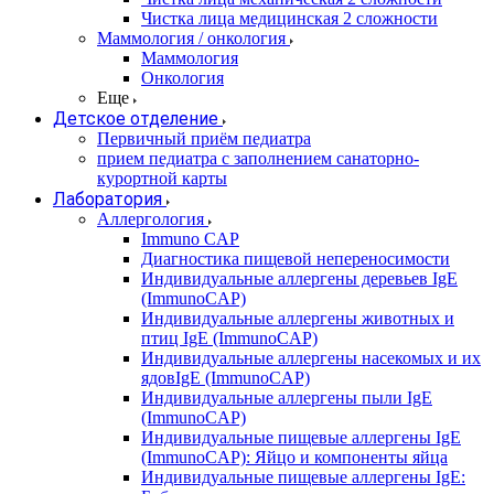
Чистка лица медицинская 2 сложности
Маммология / онкология
Маммология
Онкология
Еще
Детское отделение
Первичный приём педиатра
прием педиатра с заполнением санаторно-
курортной карты
Лаборатория
Аллергология
Immuno CAP
Диагностика пищевой непереносимости
Индивидуальные аллергены деревьев IgE
(ImmunoCAP)
Индивидуальные аллергены животных и
птиц IgE (ImmunoCAP)
Индивидуальные аллергены насекомых и их
ядовIgE (ImmunoCAP)
Индивидуальные аллергены пыли IgE
(ImmunoCAP)
Индивидуальные пищевые аллергены IgE
(ImmunoCAP): Яйцо и компоненты яйца
Индивидуальные пищевые аллергены IgE: