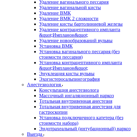
Удаление вагинального пессария
Удаление вагинальной кисты
Удаление ВМК
Удаление ВМК 2 сложности
Удаление кисты бартолиниевой железы
Удаление контрацептивного импланта
&quot;Импланон&quot;
Удаление новообразований вульвы
Установка ВМК
Установка вагинального пессария (без
стоимости пессария)
Установка контрацептивного импланта
&quot;Импланон&quot;
Энуклеация кисты вульвы
Эхогистеросальпингография
Анестезиология
Консультация анестезиолога
Массочный ингаляционный наркоз
Тотальная внутривенная анестезия
Тотальная внутривенная анестезия для
гастроскопии
Установка подключичного катетера (без
стоимости набора)
Эндотрахеальный (интубационный) наркоз
Выезда