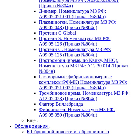
Номенклатура МЗ РФ: A09.05.029.001
(Приказ №804н)
Д-димер. Номенклатура МЗ РФ:
A09.05.051.001 (Приказ №804н)
Плазминоген. Номенклатура МЗ РФ:
A09.05.048 (Приказ №804н)
Протеин C Global
Протеин S. Номенклатура МЗ РФ:
A09.05.126 (Приказ №804н)
Протеин С. Номенклатура МЗ РФ:
A09.05.125 (Приказ №804н)
Протромбин (время, по Квику, МНО).
Номенклатура МЗ РФ: A12.30.014 (Приказ
№804н)
Растворимые фибрин-мономерные
комплексы(РФМК) Номенклатура МЗ РФ:
A09.05.051.002 (Приказ №804н)
Тромбиновое время. Номенклатура МЗ РФ:
A12.05.028 (Приказ №804н)
Фактор Виллебранда
Фибриноген. Номенклатура МЗ РФ:
A09.05.050 (Приказ №804н)
Еще
Обследования
КТ брюшной полости и забрюшинного