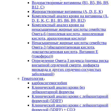
Водорастворимые витамины (B1, B5, B6, В9,
В12, С)
Жирорастворимые витамины (A, D, E, K)
Комплексный анализ крови на витамины (A,
D, E, K, C, B1, B5, B6, В9, B12)
Комплексный анализ крови на
ненасыщенные жирные кислоты семейства
Омега-6 (линолевая кислота, линоленовая
кислота, арахидоновая кислота)
Ненасыщенные жирные кислоты семейства
Омега-3 (эйкозапентаеновая кислота,
докозагексаеновая кислота, Витамин E
(токоферол))
Определение Омега-3 индекса (оценка риска
внезапной сердечной смерти, инфаркта
миокарда и других сердечно-сосудистых
заболеваний)
Гематология
карбоксигемоглобин
Клинический анализ крови без
лейкоцитарной формулы
Клинический анализ крови с лейкоцитарной
формулой (5DIFF)
Клинический анализ крови с лейкоцитарной
формулой (5DIFF) + СОЭ