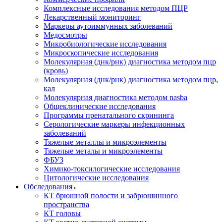
Комплексные исследования методом ПЦР
Лекарственный мониторинг
Маркеры аутоиммунных заболеваний
Медосмотры
Микробиологические исследования
Микроскопические исследования
Молекулярная (днк/рнк) диагностика методом пцр
(кровь)
Молекулярная (днк/рнк) диагностика методом пцр,
кал
Молекулярная диагностика методом nasba
Общеклинические исследования
Программы пренатального скрининга
Серологические маркеры инфекционных
заболеваний
Тяжелые металлы и микроэлементы
Тяжелые металы и микроэлементы
ФБУЗ
Химико-токсилогические исследования
Цитологические исследования
Обследования
КТ брюшной полости и забрюшинного
пространства
КТ головы