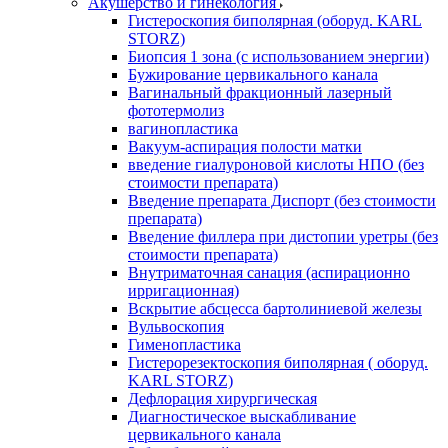
Акушерство и гинекология
Гистероскопия биполярная (оборуд. KARL
STORZ)
Биопсия 1 зона (с использованием энергии)
Бужирование цервикального канала
Вагинальный фракционный лазерный
фототермолиз
вагинопластика
Вакуум-аспирация полости матки
введение гиалуроновой кислоты НПО (без
стоимости препарата)
Введение препарата Диспорт (без стоимости
препарата)
Введение филлера при дистопии уретры (без
стоимости препарата)
Внутриматочная санация (аспирационно
ирригационная)
Вскрытие абсцесса бартолиниевой железы
Вульвоскопия
Гименопластика
Гистерорезектоскопия биполярная ( оборуд.
KARL STORZ)
Дефлорация хирургическая
Диагностическое выскабливание
цервикального канала