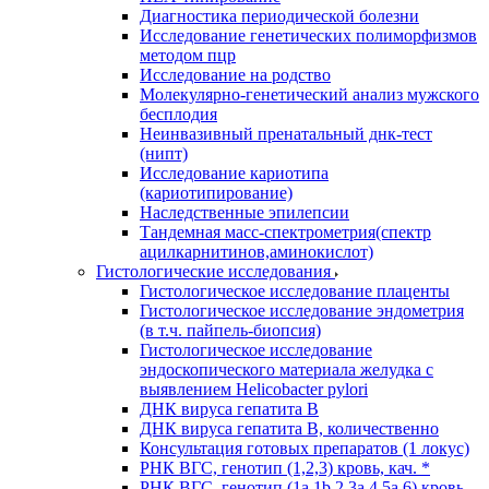
Диагностика периодической болезни
Исследование генетических полиморфизмов
методом пцр
Исследование на родство
Молекулярно-генетический анализ мужского
бесплодия
Неинвазивный пренатальный днк-тест
(нипт)
Исследование кариотипа
(кариотипирование)
Наследственные эпилепсии
Тандемная масс-спектрометрия(спектр
ацилкарнитинов,аминокислот)
Гистологические исследования
Гистологическое исследование плаценты
Гистологическое исследование эндометрия
(в т.ч. пайпель-биопсия)
Гистологическое исследование
эндоскопического материала желудка с
выявлением Helicobacter pylori
ДНК вируса гепатита B
ДНК вируса гепатита B, количественно
Консультация готовых препаратов (1 локус)
РНК ВГC, генотип (1,2,3) кровь, кач. *
РНК ВГC, генотип (1a,1b,2,3a,4,5a,6) кровь,