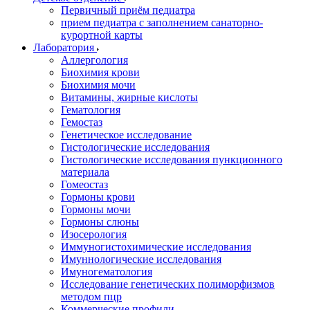
Первичный приём педиатра
прием педиатра с заполнением санаторно-
курортной карты
Лаборатория
Аллергология
Биохимия крови
Биохимия мочи
Витамины, жирные кислоты
Гематология
Гемостаз
Генетическое исследование
Гистологические исследования
Гистологические исследования пункционного
материала
Гомеостаз
Гормоны крови
Гормоны мочи
Гормоны слюны
Изосерология
Иммуногистохимические исследования
Имуннологические исследования
Имуногематология
Исследование генетических полиморфизмов
методом пцр
Коммерческие профили