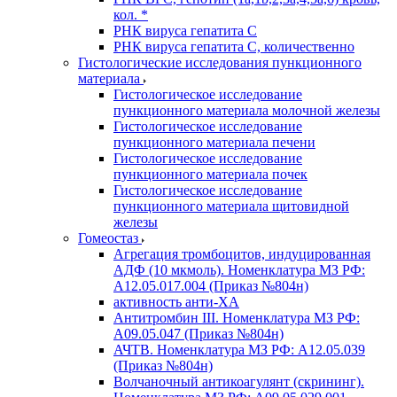
кол. *
РНК вируса гепатита C
РНК вируса гепатита C, количественно
Гистологические исследования пункционного
материала
Гистологическое исследование
пункционного материала молочной железы
Гистологическое исследование
пункционного материала печени
Гистологическое исследование
пункционного материала почек
Гистологическое исследование
пункционного материала щитовидной
железы
Гомеостаз
Агрегация тромбоцитов, индуцированная
АДФ (10 мкмоль). Номенклатура МЗ РФ:
A12.05.017.004 (Приказ №804н)
активность анти-ХА
Антитромбин III. Номенклатура МЗ РФ:
A09.05.047 (Приказ №804н)
АЧТВ. Номенклатура МЗ РФ: A12.05.039
(Приказ №804н)
Волчаночный антикоагулянт (скрининг).