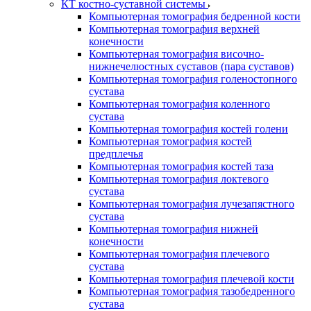
КТ костно-суставной системы
Компьютерная томография бедренной кости
Компьютерная томография верхней
конечности
Компьютерная томография височно-
нижнечелюстных суставов (пара суставов)
Компьютерная томография голеностопного
сустава
Компьютерная томография коленного
сустава
Компьютерная томография костей голени
Компьютерная томография костей
предплечья
Компьютерная томография костей таза
Компьютерная томография локтевого
сустава
Компьютерная томография лучезапястного
сустава
Компьютерная томография нижней
конечности
Компьютерная томография плечевого
сустава
Компьютерная томография плечевой кости
Компьютерная томография тазобедренного
сустава