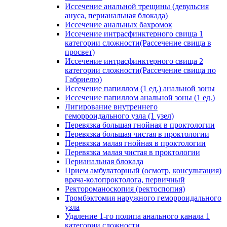
Иссечение анальной трещины (девульсия
ануса, перианальная блокада)
Иссечение анальных бахромок
Иссечение интрасфинктерного свища 1
категории сложности(Рассечение свища в
просвет)
Иссечение интрасфинктерного свища 2
категории сложности(Рассечение свища по
Габриелю)
Иссечение папиллом (1 ед.) анальной зоны
Иссечение папиллом анальной зоны (1 ед.)
Лигирование внутреннего
геморроидального узла (1 узел)
Перевязка большая гнойная в проктологии
Перевязка большая чистая в проктологии
Перевязка малая гнойная в проктологии
Перевязка малая чистая в проктологии
Перианальная блокада
Прием амбулаторный (осмотр, консультация)
врача-колопроктолога, первичный
Ректороманоскопия (ректоспопия)
Тромбэктомия наружного геморроидального
узла
Удаление 1-го полипа анального канала 1
категории сложности