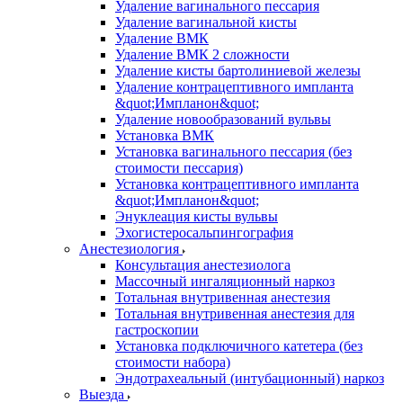
Удаление вагинального пессария
Удаление вагинальной кисты
Удаление ВМК
Удаление ВМК 2 сложности
Удаление кисты бартолиниевой железы
Удаление контрацептивного импланта
&quot;Импланон&quot;
Удаление новообразований вульвы
Установка ВМК
Установка вагинального пессария (без
стоимости пессария)
Установка контрацептивного импланта
&quot;Импланон&quot;
Энуклеация кисты вульвы
Эхогистеросальпингография
Анестезиология
Консультация анестезиолога
Массочный ингаляционный наркоз
Тотальная внутривенная анестезия
Тотальная внутривенная анестезия для
гастроскопии
Установка подключичного катетера (без
стоимости набора)
Эндотрахеальный (интубационный) наркоз
Выезда