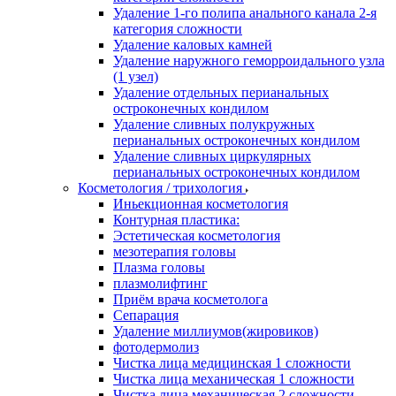
Удаление 1-го полипа анального канала 2-я
категория сложности
Удаление каловых камней
Удаление наружного геморроидального узла
(1 узел)
Удаление отдельных перианальных
остроконечных кондилом
Удаление сливных полукружных
перианальных остроконечных кондилом
Удаление сливных циркулярных
перианальных остроконечных кондилом
Косметология / трихология
Иньекционная косметология
Контурная пластика:
Эстетическая косметология
мезотерапия головы
Плазма головы
плазмолифтинг
Приём врача косметолога
Сепарация
Удаление миллиумов(жировиков)
фотодермолиз
Чистка лица медицинская 1 сложности
Чистка лица механическая 1 сложности
Чистка лица механическая 2 сложности