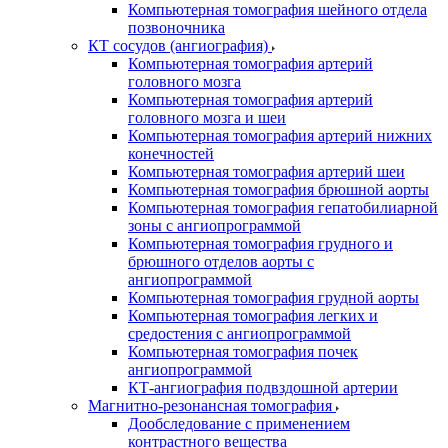
Компьютерная томография шейного отдела
позвоночника
КТ сосудов (ангиография)
Компьютерная томография артерий
головного мозга
Компьютерная томография артерий
головного мозга и шеи
Компьютерная томография артерий нижних
конечностей
Компьютерная томография артерий шеи
Компьютерная томография брюшной аорты
Компьютерная томография гепатобилиарной
зоны с ангиопрограммой
Компьютерная томография грудного и
брюшного отделов аорты с
ангиопрограммой
Компьютерная томография грудной аорты
Компьютерная томография легких и
средостения с ангиопрограммой
Компьютерная томография почек
ангиопрограммой
КТ-ангиография подвздошной артерии
Магнитно-резонансная томография
Дообследование с применением
контрастного вещества