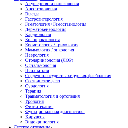
Акушерство и гинекология
Анестезиология
Выезда
Гастроэнтерология
Гематология / Гемостазиология
Дерматовенерология
Кардиология
Колопроктология
Косметология / трихология
Маммология / онкология
Неврология
Отоларингология (ЛОР)
Офтальмология
Психиатрия
Сердечно-сосудистая хирургия, флебология
Сестринское дело
Сурдология
Терапия
Травматология и ортопедия
Урология
Физиотерапия
Функциональная диагностика
Хирургия
Эндокринология
Детское отделение