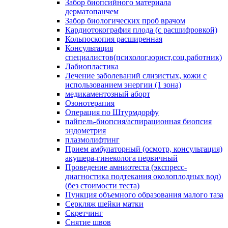
Забор биопсийного материала
дерматопанчем
Забор биологических проб врачом
Кардиотокография плода (с расшифровкой)
Кольпоскопия расширенная
Консультация
специалистов(психолог,юрист,соц.работник)
Лабиопластика
Лечение заболеваний слизистых, кожи с
использованием энергии (1 зона)
медикаментозный аборт
Озонотерапия
Операция по Штурмдорфу
пайпель-биопсия/аспирационная биопсия
эндометрия
плазмолифтинг
Прием амбулаторный (осмотр, консультация)
акушера-гинеколога первичный
Проведение амниотеста (экспресс-
диагностика подтекания околоплодных вод)
(без стоимости теста)
Пункция объемного образования малого таза
Серкляж шейки матки
Скретчинг
Снятие швов