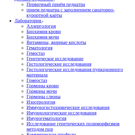
Первичный приём педиатра
прием педиатра с заполнением санаторно-
курортной карты
Лаборатория
Аллергология
Биохимия крови
Биохимия мочи
Витамины, жирные кислоты
Гематология
Гемостаз
Генетическое исследование
Гистологические исследования
Гистологические исследования пункционного
материала
Гомеостаз
Гормоны крови
Гормоны мочи
Гормоны слюны
Изосерология
Иммуногистохимические исследования
Имуннологические исследования
Имуногематология
Исследование генетических полиморфизмов
методом пцр
Коммерческие профили