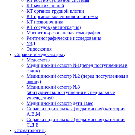
КТ костно-суставной системы
КТ мягких тканей
КТ органов грудной клетки
КТ органов мочеполовой системы
КТ позвоночника
КТ сосудов (ангиография)
Магнитно-резонансная томография
Рентгенографические исследования
УЗД
Эндоскопия
Справки и медосмотры
Медосмотр
Медицинский осмотр №1(перед поступлением в
садик)
Медицинский осмотр №2 (перед поступлением в
школу)
Медицинский осмотр №3
(абитуриенты.поступления в специальные
учреждения0
Медицинский осмотр дети 1мес
Справка водительская (медкомиссия) категория
А,В.М
Справка водительская (медкомиссия) категория
С,Д,Е
Стоматология