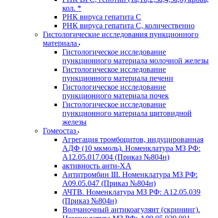
кол. *
РНК вируса гепатита C
РНК вируса гепатита C, количественно
Гистологические исследования пункционного
материала
Гистологическое исследование
пункционного материала молочной железы
Гистологическое исследование
пункционного материала печени
Гистологическое исследование
пункционного материала почек
Гистологическое исследование
пункционного материала щитовидной
железы
Гомеостаз
Агрегация тромбоцитов, индуцированная
АДФ (10 мкмоль). Номенклатура МЗ РФ:
A12.05.017.004 (Приказ №804н)
активность анти-ХА
Антитромбин III. Номенклатура МЗ РФ:
A09.05.047 (Приказ №804н)
АЧТВ. Номенклатура МЗ РФ: A12.05.039
(Приказ №804н)
Волчаночный антикоагулянт (скрининг).