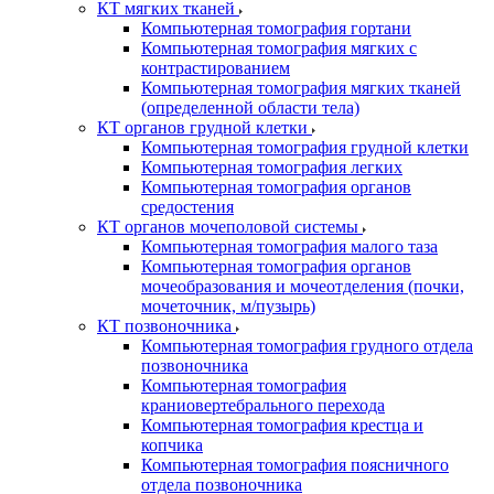
КТ мягких тканей
Компьютерная томография гортани
Компьютерная томография мягких с
контрастированием
Компьютерная томография мягких тканей
(определенной области тела)
КТ органов грудной клетки
Компьютерная томография грудной клетки
Компьютерная томография легких
Компьютерная томография органов
средостения
КТ органов мочеполовой системы
Компьютерная томография малого таза
Компьютерная томография органов
мочеобразования и мочеотделения (почки,
мочеточник, м/пузырь)
КТ позвоночника
Компьютерная томография грудного отдела
позвоночника
Компьютерная томография
краниовертебрального перехода
Компьютерная томография крестца и
копчика
Компьютерная томография поясничного
отдела позвоночника