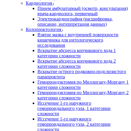
Кардиология
Прием амбулаторный (осмотр, консультация)
врача-кардиолога, первичный
Электрокардиография (расшифровка,
описание, интерпретация данных)
Колопроктология
Взятие мазка с внутренней поверхности
кишечника для цитологического
исследования
Вскрытие абсцесса копчикового хода 1
категории сложности
Вскрытие абсцесса копчикового хода 2
категории сложности
Вскрытие острого подкожно-подслизистого
парапроктита
Геморроидэктомия по Миллигану-Моргану 1
категории сложности
Геморроидэктомия по Миллигану-Моргану 2
категории сложности
Иссечение 1-го наружного
геморроидального узла, 1 категории
сложности
Иссечение 1-го наружного
геморроидального узла, 2 категории
сложности