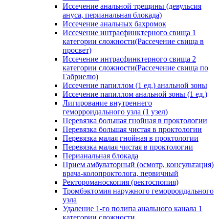
Иссечение анальной трещины (девульсия
ануса, перианальная блокада)
Иссечение анальных бахромок
Иссечение интрасфинктерного свища 1
категории сложности(Рассечение свища в
просвет)
Иссечение интрасфинктерного свища 2
категории сложности(Рассечение свища по
Габриелю)
Иссечение папиллом (1 ед.) анальной зоны
Иссечение папиллом анальной зоны (1 ед.)
Лигирование внутреннего
геморроидального узла (1 узел)
Перевязка большая гнойная в проктологии
Перевязка большая чистая в проктологии
Перевязка малая гнойная в проктологии
Перевязка малая чистая в проктологии
Перианальная блокада
Прием амбулаторный (осмотр, консультация)
врача-колопроктолога, первичный
Ректороманоскопия (ректоспопия)
Тромбэктомия наружного геморроидального
узла
Удаление 1-го полипа анального канала 1
категории сложности