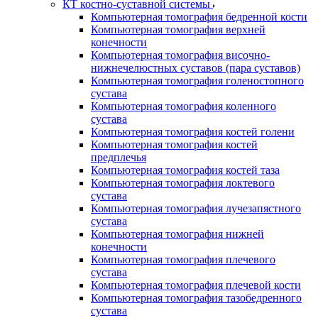
КТ костно-суставной системы
Компьютерная томография бедренной кости
Компьютерная томография верхней
конечности
Компьютерная томография височно-
нижнечелюстных суставов (пара суставов)
Компьютерная томография голеностопного
сустава
Компьютерная томография коленного
сустава
Компьютерная томография костей голени
Компьютерная томография костей
предплечья
Компьютерная томография костей таза
Компьютерная томография локтевого
сустава
Компьютерная томография лучезапястного
сустава
Компьютерная томография нижней
конечности
Компьютерная томография плечевого
сустава
Компьютерная томография плечевой кости
Компьютерная томография тазобедренного
сустава