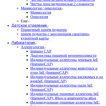
Чистка лица медицинская 2 сложности
Маммология / онкология
Маммология
Онкология
Еще
Детское отделение
Первичный приём педиатра
прием педиатра с заполнением санаторно-
курортной карты
Лаборатория
Аллергология
Immuno CAP
Диагностика пищевой непереносимости
Индивидуальные аллергены деревьев IgE
(ImmunoCAP)
Индивидуальные аллергены животных и
птиц IgE (ImmunoCAP)
Индивидуальные аллергены насекомых и их
ядовIgE (ImmunoCAP)
Индивидуальные аллергены пыли IgE
(ImmunoCAP)
Индивидуальные пищевые аллергены IgE
(ImmunoCAP): Яйцо и компоненты яйца
Индивидуальные пищевые аллергены IgE: