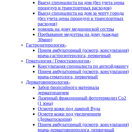
Выезд специалиста на дом (без учета цены
процедур и транспортных расходов)
Выезд специалиста на дом за черту города
(без учета цены процедур и транспортных
расходов)
помощь на дому медицинской сестры
Пребывание медсетры на дому (каждые
30мин)
Гастроэнтерология
Прием амбулаторный (осмотр, консультация)
врача-гастроэнтеролога, первичный
Гематология / Гемостазиология
Консультация специалиста по антиэйджингу
Прием амбулаторный (осмотр, консультация)
врача-гематолога, первичный
Дерматовенерология
Забор биопсийного материала
дерматопанчем
Лазерный фракционный фототермолиз Со2
(1 зона)
Осмотр кожи под лампой Вуда
Осмотр кожи под увеличением
(Дерматоскопия)
Прием амбулаторный (осмотр, консультация)
врача-дерматовенеролога, первичный