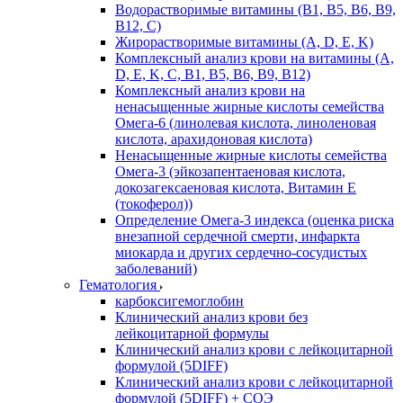
Водорастворимые витамины (B1, B5, B6, В9,
В12, С)
Жирорастворимые витамины (A, D, E, K)
Комплексный анализ крови на витамины (A,
D, E, K, C, B1, B5, B6, В9, B12)
Комплексный анализ крови на
ненасыщенные жирные кислоты семейства
Омега-6 (линолевая кислота, линоленовая
кислота, арахидоновая кислота)
Ненасыщенные жирные кислоты семейства
Омега-3 (эйкозапентаеновая кислота,
докозагексаеновая кислота, Витамин E
(токоферол))
Определение Омега-3 индекса (оценка риска
внезапной сердечной смерти, инфаркта
миокарда и других сердечно-сосудистых
заболеваний)
Гематология
карбоксигемоглобин
Клинический анализ крови без
лейкоцитарной формулы
Клинический анализ крови с лейкоцитарной
формулой (5DIFF)
Клинический анализ крови с лейкоцитарной
формулой (5DIFF) + СОЭ