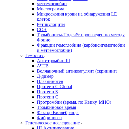
метгемоглобин
Миелограмма
Микроскопия крови на обнаружения LE
клеток
Ретикулоциты
СОЭ
Тромбоциты-Подсчёт произведен по методу
Фонио
Фракции гемоглобина (карбоксигемоглобин
и метгемоглобин)
Гемостаз
Антитромбин III
АЧТВ
Волчаночный антикоагулянт (скрининг)
Д-димер
Плазминоген
Протеин C Global
Протеин S
Протеин С
Протромбин (время, по Квику, МНО)
Тромбиновое время
Фактор Виллебранда
Фибриноген
Генетическое исследование
HLA-типирование