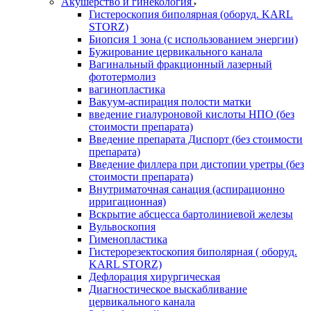
Акушерство и гинекология
Гистероскопия биполярная (оборуд. KARL
STORZ)
Биопсия 1 зона (с использованием энергии)
Бужирование цервикального канала
Вагинальный фракционный лазерный
фототермолиз
вагинопластика
Вакуум-аспирация полости матки
введение гиалуроновой кислоты НПО (без
стоимости препарата)
Введение препарата Диспорт (без стоимости
препарата)
Введение филлера при дистопии уретры (без
стоимости препарата)
Внутриматочная санация (аспирационно
ирригационная)
Вскрытие абсцесса бартолиниевой железы
Вульвоскопия
Гименопластика
Гистерорезектоскопия биполярная ( оборуд.
KARL STORZ)
Дефлорация хирургическая
Диагностическое выскабливание
цервикального канала