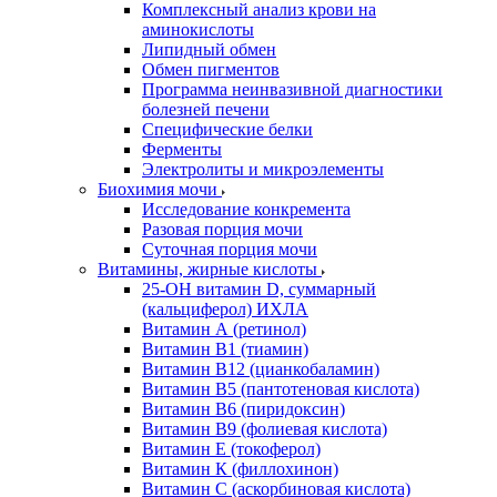
Комплексный анализ крови на
аминокислоты
Липидный обмен
Обмен пигментов
Программа неинвазивной диагностики
болезней печени
Специфические белки
Ферменты
Электролиты и микроэлементы
Биохимия мочи
Исследование конкремента
Разовая порция мочи
Суточная порция мочи
Витамины, жирные кислоты
25-OH витамин D, суммарный
(кальциферол) ИХЛА
Витамин А (ретинол)
Витамин В1 (тиамин)
Витамин В12 (цианкобаламин)
Витамин В5 (пантотеновая кислота)
Витамин В6 (пиридоксин)
Витамин В9 (фолиевая кислота)
Витамин Е (токоферол)
Витамин К (филлохинон)
Витамин С (аскорбиновая кислота)