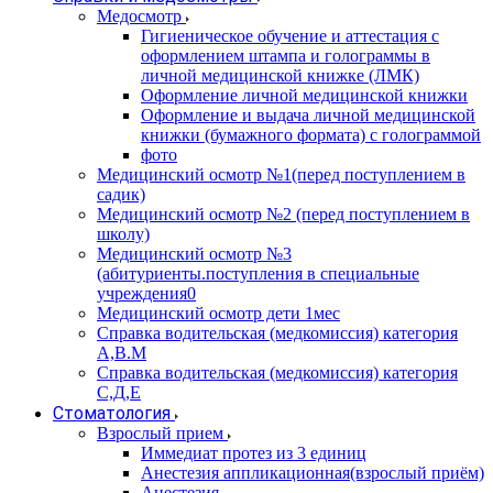
Медосмотр
Гигиеническое обучение и аттестация с
оформлением штампа и голограммы в
личной медицинской книжке (ЛМК)
Оформление личной медицинской книжки
Оформление и выдача личной медицинской
книжки (бумажного формата) с голограммой
фото
Медицинский осмотр №1(перед поступлением в
садик)
Медицинский осмотр №2 (перед поступлением в
школу)
Медицинский осмотр №3
(абитуриенты.поступления в специальные
учреждения0
Медицинский осмотр дети 1мес
Справка водительская (медкомиссия) категория
А,В.М
Справка водительская (медкомиссия) категория
С,Д,Е
Стоматология
Взрослый прием
Иммедиат протез из 3 единиц
Анестезия аппликационная(взрослый приём)
Анестезия