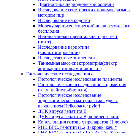
Диагностика периодической болезни
Исследование генетических полиморфизмов
методом пцр
Исследование на родство
Молекулярно-генетический анализ мужского
бесплодия
Неинвазивный пренатальный днк-тест
(нипт)
Исследование кариотипа
(кариотипирование)
Наследственные эпилепсии
Тандемная масс-спектрометрия(спектр
ацилкарнитинов,аминокислот)
Гистологические исследования
Гистологическое исследование плаценты
Гистологическое исследование эндометрия
(в т.ч. пайпель-биопсия)
Гистологическое исследование
эндоскопического материала желудка с
выявлением Helicobacter pylori
ДНК вируса гепатита B
ДНК вируса гепатита B, количественно
Консультация готовых препаратов (1 локус)
РНК ВГC, генотип (1,2,3) кровь, кач. *
РНК ВГC, генотип (1a,1b,2,3a,4,5a,6) кровь,