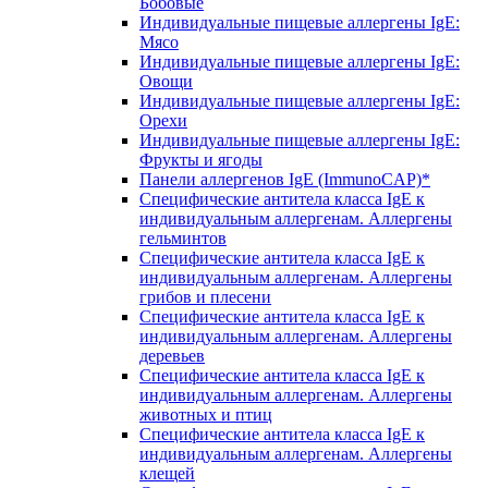
Бобовые
Индивидуальные пищевые аллергены IgE:
Мясо
Индивидуальные пищевые аллергены IgE:
Овощи
Индивидуальные пищевые аллергены IgE:
Орехи
Индивидуальные пищевые аллергены IgE:
Фрукты и ягоды
Панели аллергенов IgE (ImmunoCAP)*
Специфические антитела класса IgE к
индивидуальным аллергенам. Аллергены
гельминтов
Специфические антитела класса IgE к
индивидуальным аллергенам. Аллергены
грибов и плесени
Специфические антитела класса IgE к
индивидуальным аллергенам. Аллергены
деревьев
Специфические антитела класса IgE к
индивидуальным аллергенам. Аллергены
животных и птиц
Специфические антитела класса IgE к
индивидуальным аллергенам. Аллергены
клещей