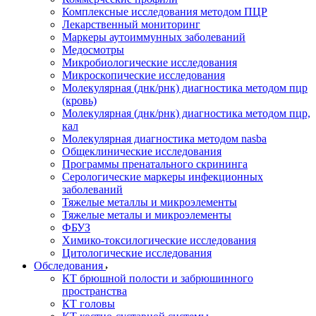
Комплексные исследования методом ПЦР
Лекарственный мониторинг
Маркеры аутоиммунных заболеваний
Медосмотры
Микробиологические исследования
Микроскопические исследования
Молекулярная (днк/рнк) диагностика методом пцр
(кровь)
Молекулярная (днк/рнк) диагностика методом пцр,
кал
Молекулярная диагностика методом nasba
Общеклинические исследования
Программы пренатального скрининга
Серологические маркеры инфекционных
заболеваний
Тяжелые металлы и микроэлементы
Тяжелые металы и микроэлементы
ФБУЗ
Химико-токсилогические исследования
Цитологические исследования
Обследования
КТ брюшной полости и забрюшинного
пространства
КТ головы