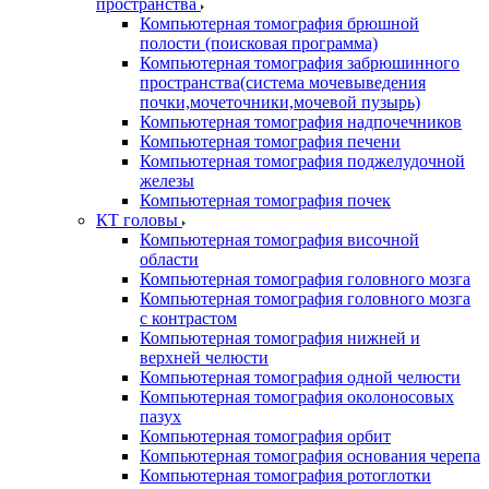
пространства
Компьютерная томография брюшной
полости (поисковая программа)
Компьютерная томография забрюшинного
пространства(система мочевыведения
почки,мочеточники,мочевой пузырь)
Компьютерная томография надпочечников
Компьютерная томография печени
Компьютерная томография поджелудочной
железы
Компьютерная томография почек
КТ головы
Компьютерная томография височной
области
Компьютерная томография головного мозга
Компьютерная томография головного мозга
с контрастом
Компьютерная томография нижней и
верхней челюсти
Компьютерная томография одной челюсти
Компьютерная томография околоносовых
пазух
Компьютерная томография орбит
Компьютерная томография основания черепа
Компьютерная томография ротоглотки