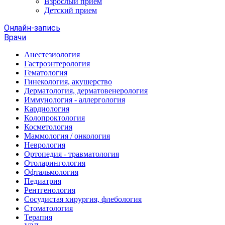
Взрослый прием
Детский прием
Онлайн-запись
Врачи
Анестезиология
Гастроэнтерология
Гематология
Гинекология, акушерство
Дерматология, дерматовенерология
Иммунология - аллергология
Кардиология
Колопроктология
Косметология
Маммология / онкология
Неврология
Ортопедия - травматология
Отоларингология
Офтальмология
Педиатрия
Рентгенология
Сосудистая хирургия, флебология
Стоматология
Терапия