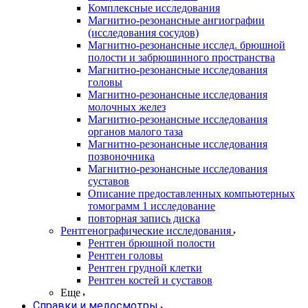
Комплексные исследования
Магнитно-резонансные ангиографии
(исследования сосудов)
Магнитно-резонансные исслед. брюшной
полости и забрюшинного пространства
Магнитно-резонансные исследования
головы
Магнитно-резонансные исследования
молочных желез
Магнитно-резонансные исследования
органов малого таза
Магнитно-резонансные исследования
позвоночника
Магнитно-резонансные исследования
суставов
Описание предоставленных компьютерных
томограмм 1 исследование
повторная запись диска
Рентгенографические исследования
Рентген брюшной полости
Рентген головы
Рентген грудной клетки
Рентген костей и суставов
Еще
Справки и медосмотры