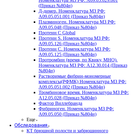
Номенклатура МЗ РФ: A09.05.029.001
(Приказ №804н)
Д-димер. Номенклатура МЗ РФ:
A09.05.051.001 (Приказ №804н)
Плазминоген. Номенклатура МЗ РФ:
A09.05.048 (Приказ №804н)
Протеин C Global
Протеин S. Номенклатура МЗ РФ:
A09.05.126 (Приказ №804н)
Протеин С. Номенклатура МЗ РФ:
A09.05.125 (Приказ №804н)
Протромбин (время, по Квику, МНО).
Номенклатура МЗ РФ: A12.30.014 (Приказ
№804н)
Растворимые фибрин-мономерные
комплексы(РФМК) Номенклатура МЗ РФ:
A09.05.051.002 (Приказ №804н)
Тромбиновое время. Номенклатура МЗ РФ:
A12.05.028 (Приказ №804н)
Фактор Виллебранда
Фибриноген. Номенклатура МЗ РФ:
A09.05.050 (Приказ №804н)
Еще
Обследования
КТ брюшной полости и забрюшинного