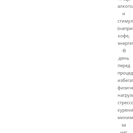
алкого
и
стиму
(напри
кофе,
энерге
-В
день
перед
проце
избега
физич
нагруз
стресс
курен
миним
за
час