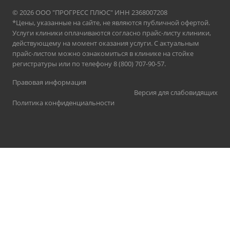
© 2026 ООО "ПРОГРЕСС ПЛЮС" ИНН 2368007208
*Цены, указанные на сайте, не являются публичной офертой.
Услуги клиники оплачиваются согласно прайс-листу клиники,
действующему на момент оказания услуги. С актуальным
прайс-листом можно ознакомиться в клинике на стойке
регистратуры или по телефону 8 (800) 707-90-57.
Правовая информация
Версия для слабовидящих
Политика конфиденциальности