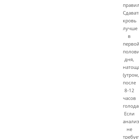
правил
Сдават
кровь
лучше
в
перво
полов
дня,
натощ
(утром,
после
8-12
часов
голода
Если
анализ
не
требуе