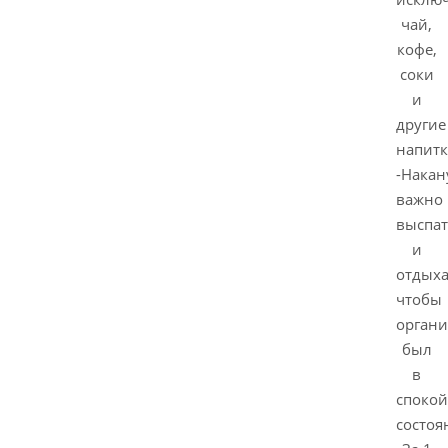
чай,
кофе,
соки
и
другие
напитк
-Накан
важно
выспат
и
отдыха
чтобы
орган
был
в
споко
состоя