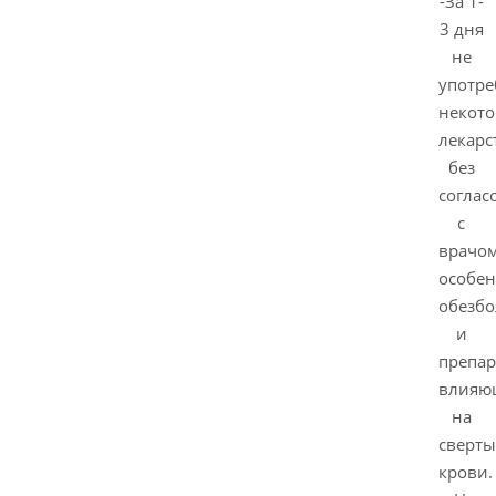
-За 1-
3 дня
не
употре
некот
лекарс
без
соглас
с
врачом
особе
обезб
и
препар
влияю
на
сверты
крови.