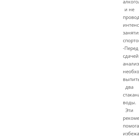
алкого
и не
прово
интен
заняти
спорто
-Перед
сдачей
анализ
необх
выпит
два
стакан
воды.
Эти
реком
помог
избежа