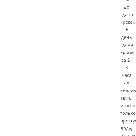
до
сдачи
крови.
-В
день
сдачи
крови
за 2-
3
часа
до
анализ
пить
можно
только
прост
воду,
исклю