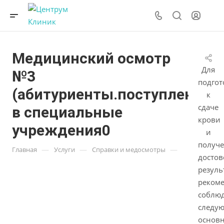
Медицинский осмотр
Для
№3
подгот
(абитуриенты.поступления
к
сдаче
в специальные
крови
учреждения0
и
получ
—
—
—
Главная
Услуги
Справки и медосмотры
досто
резуль
реком
соблю
следу
основ