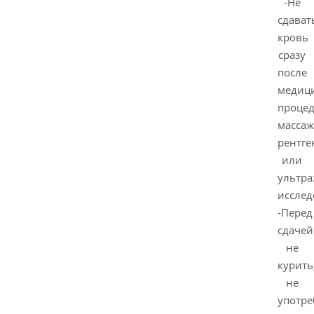
-Не
сдават
кровь
сразу
после
медиц
процед
массаж
рентге
или
ультра
исслед
-Перед
сдачей
не
курить
не
употре