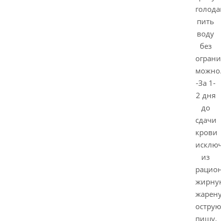
голода
пить
воду
без
огран
можно
-За 1-
2 дня
до
сдачи
крови
исклю
из
рацио
жирну
жарен
острую
пищу,