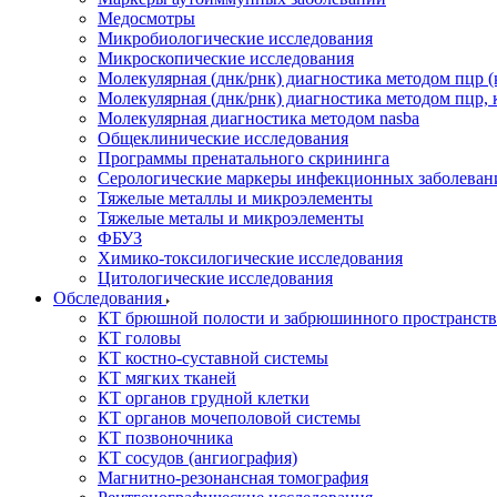
Медосмотры
Микробиологические исследования
Микроскопические исследования
Молекулярная (днк/рнк) диагностика методом пцр (
Молекулярная (днк/рнк) диагностика методом пцр, 
Молекулярная диагностика методом nasba
Общеклинические исследования
Программы пренатального скрининга
Серологические маркеры инфекционных заболеван
Тяжелые металлы и микроэлементы
Тяжелые металы и микроэлементы
ФБУЗ
Химико-токсилогические исследования
Цитологические исследования
Обследования
КТ брюшной полости и забрюшинного пространств
КТ головы
КТ костно-суставной системы
КТ мягких тканей
КТ органов грудной клетки
КТ органов мочеполовой системы
КТ позвоночника
КТ сосудов (ангиография)
Магнитно-резонансная томография