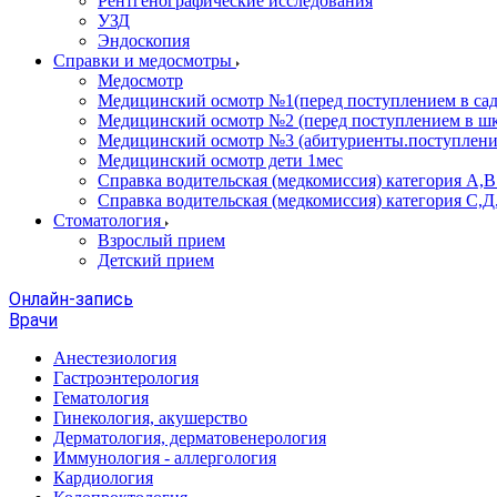
Рентгенографические исследования
УЗД
Эндоскопия
Справки и медосмотры
Медосмотр
Медицинский осмотр №1(перед поступлением в сад
Медицинский осмотр №2 (перед поступлением в шк
Медицинский осмотр №3 (абитуриенты.поступлени
Медицинский осмотр дети 1мес
Справка водительская (медкомиссия) категория А,
Справка водительская (медкомиссия) категория С,Д
Стоматология
Взрослый прием
Детский прием
Онлайн-запись
Врачи
Анестезиология
Гастроэнтерология
Гематология
Гинекология, акушерство
Дерматология, дерматовенерология
Иммунология - аллергология
Кардиология