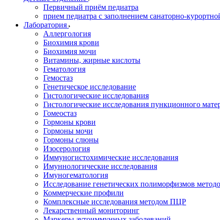
Первичный приём педиатра
прием педиатра с заполнением санаторно-курортно
Лаборатория
Аллергология
Биохимия крови
Биохимия мочи
Витамины, жирные кислоты
Гематология
Гемостаз
Генетическое исследование
Гистологические исследования
Гистологические исследования пункционного мате
Гомеостаз
Гормоны крови
Гормоны мочи
Гормоны слюны
Изосерология
Иммуногистохимические исследования
Имуннологические исследования
Имуногематология
Исследование генетических полиморфизмов метод
Коммерческие профили
Комплексные исследования методом ПЦР
Лекарственный мониторинг
Маркеры аутоиммунных заболеваний