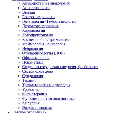
Акушерство и гинекология
Анестезиология
Выезда
Гастроэнтерология
Гематология / Гемостазиология
Дерматовенерология
Кардиология
Колопроктология
Косметология / трихология
Маммология / онкология
Неврология
Отоларингология (ЛОР)
Офтальмология
Психиатрия
Сердечно-сосудистая хирургия, флебология
Сестринское дело
Сурдология
Терапия
Травматология и ортопедия
Урология
Физиотерапия
Функциональная диагностика
Хирургия
Эндокринология
Детское отделение