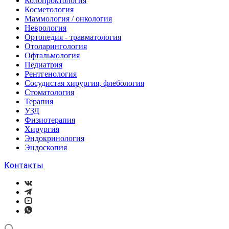
Колопроктология
Косметология
Маммология / онкология
Неврология
Ортопедия - травматология
Отоларингология
Офтальмология
Педиатрия
Рентгенология
Сосудистая хирургия, флебология
Стоматология
Терапия
УЗД
Физиотерапия
Хирургия
Эндокринология
Эндоскопия
Контакты