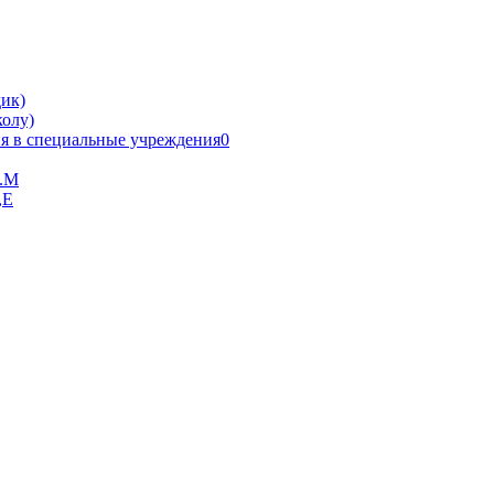
ик)
олу)
я в специальные учреждения0
В.М
,Е