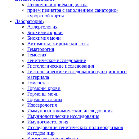
Первичный приём педиатра
прием педиатра с заполнением санаторно-
курортной карты
Лаборатория
Аллергология
Биохимия крови
Биохимия мочи
Витамины, жирные кислоты
Гематология
Гемостаз
Генетическое исследование
Гистологические исследования
Гистологические исследования пункционного
материала
Гомеостаз
Гормоны крови
Гормоны мочи
Гормоны слюны
Изосерология
Иммуногистохимические исследования
Имуннологические исследования
Имуногематология
Исследование генетических полиморфизмов
методом пцр
Коммерческие профили