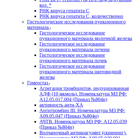
кол. *
РНК вируса гепатита C
РНК вируса гепатита C, количественно
Гистологические исследования пункционного
материала
Гистологическое исследование
пункционного материала молочной железы
Гистологическое исследование
пункционного материала печени
Гистологическое исследование
пункционного материала почек
Гистологическое исследование
пункционного материала щитовидной
железы
Гомеостаз
Агрегация тромбоцитов, индуцированная
АДФ (10 мкмоль). Номенклатура МЗ РФ:
A12.05.017.004 (Приказ №804н)
активность анти-ХА
Антитромбин III. Номенклатура МЗ РФ:
A09.05.047 (Приказ №804н)
АЧТВ. Номенклатура МЗ РФ: A12.05.039
(Приказ №804н)
Волчаночный антикоагулянт (скрининг).