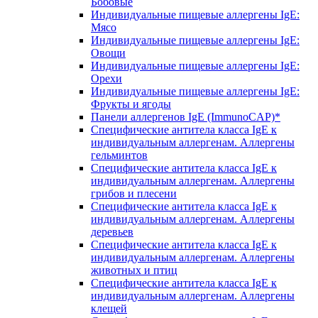
Бобовые
Индивидуальные пищевые аллергены IgE:
Мясо
Индивидуальные пищевые аллергены IgE:
Овощи
Индивидуальные пищевые аллергены IgE:
Орехи
Индивидуальные пищевые аллергены IgE:
Фрукты и ягоды
Панели аллергенов IgE (ImmunoCAP)*
Специфические антитела класса IgE к
индивидуальным аллергенам. Аллергены
гельминтов
Специфические антитела класса IgE к
индивидуальным аллергенам. Аллергены
грибов и плесени
Специфические антитела класса IgE к
индивидуальным аллергенам. Аллергены
деревьев
Специфические антитела класса IgE к
индивидуальным аллергенам. Аллергены
животных и птиц
Специфические антитела класса IgE к
индивидуальным аллергенам. Аллергены
клещей