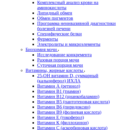
Комплексный анализ крови на
аминокислоты
Липидный обмен
Обмен пигментов
Программа неинвазивной диагностики
болезней печени
Специфические белки
Ферменты
Электролиты и микроэлементы
Биохимия мочи
Исследование конкремента
Разовая порция мочи
Суточная порция мочи
Витамины, жирные кислоты
25-OH витамин D, суммарный
(кальциферол) ИХЛА
Витамин А (ретинол)
Витамин В1 (тиамин)
Витамин В12 (цианкобаламин)
Витамин В5 (пантотеновая кислота)
Витамин В6 (пиридоксин)
Витамин В9 (фолиевая кислота)
Витамин Е (токоферол)
Витамин К (филлохинон)
Витамин С (аскорбиновая кислота)