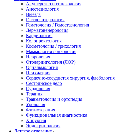
Акушерство и гинекология
Анестезиология
Выезда
Гастроэнтерология
Гематология / Гемостазиология
Дерматовенерология
Кардиология
Колопроктология
Косметология / трихология
Маммология / онкология
Неврология
Отоларингология (ЛОР)
Офтальмология
Психиатрия
Сердечно-сосудистая хирургия, флебология
Сестринское дело
Сурдология
Терапия
Травматология и ортопедия
Урология
Физиотерапия
Функциональная диагностика
Хирургия
Эндокринология
Детское отделение