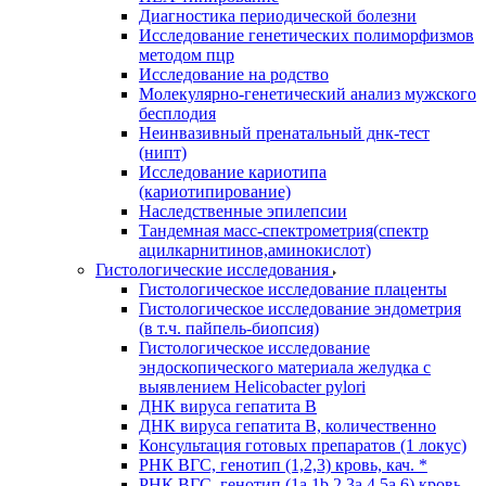
Диагностика периодической болезни
Исследование генетических полиморфизмов
методом пцр
Исследование на родство
Молекулярно-генетический анализ мужского
бесплодия
Неинвазивный пренатальный днк-тест
(нипт)
Исследование кариотипа
(кариотипирование)
Наследственные эпилепсии
Тандемная масс-спектрометрия(спектр
ацилкарнитинов,аминокислот)
Гистологические исследования
Гистологическое исследование плаценты
Гистологическое исследование эндометрия
(в т.ч. пайпель-биопсия)
Гистологическое исследование
эндоскопического материала желудка с
выявлением Helicobacter pylori
ДНК вируса гепатита B
ДНК вируса гепатита B, количественно
Консультация готовых препаратов (1 локус)
РНК ВГC, генотип (1,2,3) кровь, кач. *
РНК ВГC, генотип (1a,1b,2,3a,4,5a,6) кровь,