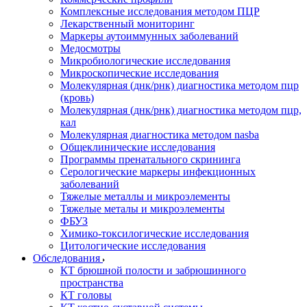
Комплексные исследования методом ПЦР
Лекарственный мониторинг
Маркеры аутоиммунных заболеваний
Медосмотры
Микробиологические исследования
Микроскопические исследования
Молекулярная (днк/рнк) диагностика методом пцр
(кровь)
Молекулярная (днк/рнк) диагностика методом пцр,
кал
Молекулярная диагностика методом nasba
Общеклинические исследования
Программы пренатального скрининга
Серологические маркеры инфекционных
заболеваний
Тяжелые металлы и микроэлементы
Тяжелые металы и микроэлементы
ФБУЗ
Химико-токсилогические исследования
Цитологические исследования
Обследования
КТ брюшной полости и забрюшинного
пространства
КТ головы