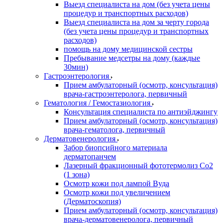
Выезд специалиста на дом (без учета цены
процедур и транспортных расходов)
Выезд специалиста на дом за черту города
(без учета цены процедур и транспортных
расходов)
помощь на дому медицинской сестры
Пребывание медсетры на дому (каждые
30мин)
Гастроэнтерология
Прием амбулаторный (осмотр, консультация)
врача-гастроэнтеролога, первичный
Гематология / Гемостазиология
Консультация специалиста по антиэйджингу
Прием амбулаторный (осмотр, консультация)
врача-гематолога, первичный
Дерматовенерология
Забор биопсийного материала
дерматопанчем
Лазерный фракционный фототермолиз Со2
(1 зона)
Осмотр кожи под лампой Вуда
Осмотр кожи под увеличением
(Дерматоскопия)
Прием амбулаторный (осмотр, консультация)
врача-дерматовенеролога, первичный