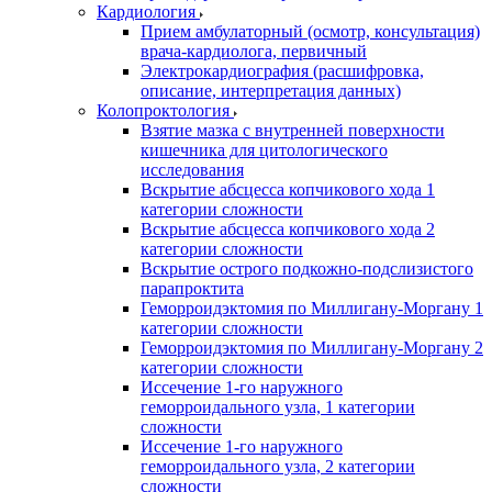
Кардиология
Прием амбулаторный (осмотр, консультация)
врача-кардиолога, первичный
Электрокардиография (расшифровка,
описание, интерпретация данных)
Колопроктология
Взятие мазка с внутренней поверхности
кишечника для цитологического
исследования
Вскрытие абсцесса копчикового хода 1
категории сложности
Вскрытие абсцесса копчикового хода 2
категории сложности
Вскрытие острого подкожно-подслизистого
парапроктита
Геморроидэктомия по Миллигану-Моргану 1
категории сложности
Геморроидэктомия по Миллигану-Моргану 2
категории сложности
Иссечение 1-го наружного
геморроидального узла, 1 категории
сложности
Иссечение 1-го наружного
геморроидального узла, 2 категории
сложности