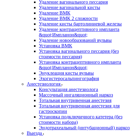
Удаление вагинального пессария
Удаление вагинальной кисты
Удаление ВМК
Удаление ВМК 2 сложности
Удаление кисты бартолиниевой железы
Удаление контрацептивного импланта
&quot;Импланон&quot;
Удаление новообразований вульвы
Установка ВМК
Установка вагинального пессария (без
стоимости пессария)
Установка контрацептивного импланта
&quot;Импланон&quot;
Энуклеация кисты вульвы
Эхогистеросальпингография
Анестезиология
Консультация анестезиолога
Массочный ингаляционный наркоз
Тотальная внутривенная анестезия
Тотальная внутривенная анестезия для
гастроскопии
Установка подключичного катетера (без
стоимости набора)
Эндотрахеальный (интубационный) наркоз
Выезда