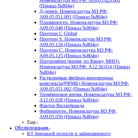
Номенклатура МЗ РФ: A09.05.029.001
(Приказ №804н)
Д-димер. Номенклатура МЗ РФ:
A09.05.051.001 (Приказ №804н)
Плазминоген. Номенклатура МЗ РФ:
A09.05.048 (Приказ №804н)
Протеин C Global
Протеин S. Номенклатура МЗ РФ:
A09.05.126 (Приказ №804н)
Протеин С. Номенклатура МЗ РФ:
A09.05.125 (Приказ №804н)
Протромбин (время, по Квику, МНО).
Номенклатура МЗ РФ: A12.30.014 (Приказ
№804н)
Растворимые фибрин-мономерные
комплексы(РФМК) Номенклатура МЗ РФ:
A09.05.051.002 (Приказ №804н)
Тромбиновое время. Номенклатура МЗ РФ:
A12.05.028 (Приказ №804н)
Фактор Виллебранда
Фибриноген. Номенклатура МЗ РФ:
A09.05.050 (Приказ №804н)
Еще
Обследования
КТ брюшной полости и забрюшинного