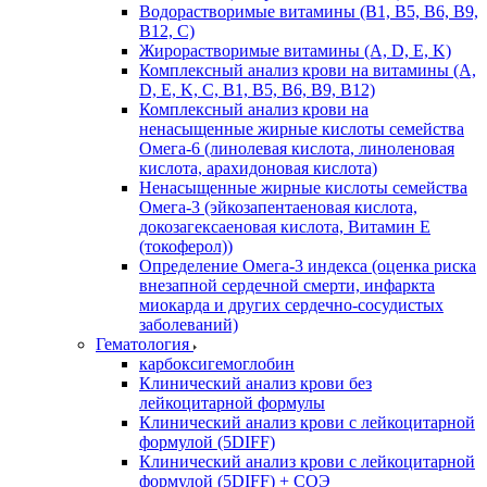
Водорастворимые витамины (B1, B5, B6, В9,
В12, С)
Жирорастворимые витамины (A, D, E, K)
Комплексный анализ крови на витамины (A,
D, E, K, C, B1, B5, B6, В9, B12)
Комплексный анализ крови на
ненасыщенные жирные кислоты семейства
Омега-6 (линолевая кислота, линоленовая
кислота, арахидоновая кислота)
Ненасыщенные жирные кислоты семейства
Омега-3 (эйкозапентаеновая кислота,
докозагексаеновая кислота, Витамин E
(токоферол))
Определение Омега-3 индекса (оценка риска
внезапной сердечной смерти, инфаркта
миокарда и других сердечно-сосудистых
заболеваний)
Гематология
карбоксигемоглобин
Клинический анализ крови без
лейкоцитарной формулы
Клинический анализ крови с лейкоцитарной
формулой (5DIFF)
Клинический анализ крови с лейкоцитарной
формулой (5DIFF) + СОЭ