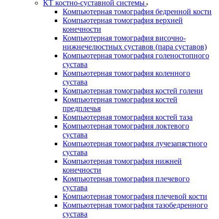
КТ костно-суставной системы
Компьютерная томография бедренной кости
Компьютерная томография верхней
конечности
Компьютерная томография височно-
нижнечелюстных суставов (пара суставов)
Компьютерная томография голеностопного
сустава
Компьютерная томография коленного
сустава
Компьютерная томография костей голени
Компьютерная томография костей
предплечья
Компьютерная томография костей таза
Компьютерная томография локтевого
сустава
Компьютерная томография лучезапястного
сустава
Компьютерная томография нижней
конечности
Компьютерная томография плечевого
сустава
Компьютерная томография плечевой кости
Компьютерная томография тазобедренного
сустава