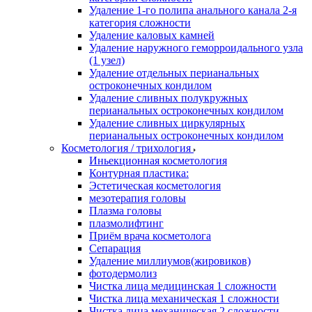
Удаление 1-го полипа анального канала 2-я
категория сложности
Удаление каловых камней
Удаление наружного геморроидального узла
(1 узел)
Удаление отдельных перианальных
остроконечных кондилом
Удаление сливных полукружных
перианальных остроконечных кондилом
Удаление сливных циркулярных
перианальных остроконечных кондилом
Косметология / трихология
Иньекционная косметология
Контурная пластика:
Эстетическая косметология
мезотерапия головы
Плазма головы
плазмолифтинг
Приём врача косметолога
Сепарация
Удаление миллиумов(жировиков)
фотодермолиз
Чистка лица медицинская 1 сложности
Чистка лица механическая 1 сложности
Чистка лица механическая 2 сложности