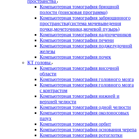
пространства
Компьютерная томография брюшной
полости (поисковая программа)
Компьютерная томография забрюшинного
пространства(система мочевыведения
почки,мочеточники,мочевой пузырь)
Компьютерная томография надпочечников
Компьютерная томография печени
Компьютерная томография поджелудочной
железы
Компьютерная томография почек
КТ головы
Компьютерная томография височной
области
Компьютерная томография головного мозга
Компьютерная томография головного мозга
с контрастом
Компьютерная томография нижней и
верхней челюсти
Компьютерная томография одной челюсти
Компьютерная томография околоносовых
пазух
Компьютерная томография орбит
Компьютерная томография основания черепа
Компьютерная томография ротоглотки