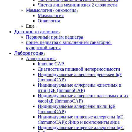
Чистка лица медицинская 2 сложности
Маммология / онкология
Маммология
Онкология
Еще
Детское отделение
Первичный приём педиатра
прием педиатра с заполнением санаторно-
курортной карты
Лаборатория
Аллергология
Immuno CAP
Диагностика пищевой непереносимости
Индивидуальные аллергены деревьев IgE
(ImmunoCAP)
Индивидуальные аллергены животных и
птиц IgE (ImmunoCAP)
Индивидуальные аллергены насекомых и их
ядовIgE (ImmunoCAP)
Индивидуальные аллергены пыли IgE
(ImmunoCAP)
Индивидуальные пищевые аллергены IgE
(ImmunoCAP): Яйцо и компоненты яйца
Индивидуальные пищевые аллергены IgE: