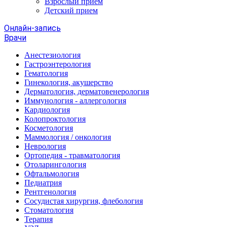
Взрослый прием
Детский прием
Онлайн-запись
Врачи
Анестезиология
Гастроэнтерология
Гематология
Гинекология, акушерство
Дерматология, дерматовенерология
Иммунология - аллергология
Кардиология
Колопроктология
Косметология
Маммология / онкология
Неврология
Ортопедия - травматология
Отоларингология
Офтальмология
Педиатрия
Рентгенология
Сосудистая хирургия, флебология
Стоматология
Терапия