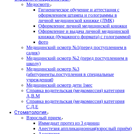
Медосмотр
Гигиеническое обучение и аттестация с
оформлением штампа и голограммы в
личной медицинской книжке (ЛМК)
Оформление личной медицинской книжки
Оформление и выдача личной медицинской
книжки (бумажного формата) с голограммой
фото
Медицинский осмотр №1(перед поступлением в
садик)
Медицинский осмотр №2 (перед поступлением в
школу)
Медицинский осмотр №3
(абитуриенты.поступления в специальные
учреждения0
Медицинский осмотр дети 1мес
Справка водительская (медкомиссия) категория
А,В.М
Справка водительская (медкомиссия) категория
С,Д,Е
Стоматология
Взрослый прием
Иммедиат протез из 3 единиц
Анестезия аппликационная(взрослый приём)
Анестезия