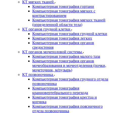
КТ мягких тканей
Компьютерная томография гортани
Компьютерная томография мягких с
контрастированием
Компьютерная томография мягких тканей
(определенной области тела)
КТ органов грудной клетки
Компьютерная томография грудной клетки
Компьютерная томография легких
Компьютерная томография органов
средостения
КТ органов мочеполовой системы
Компьютерная томография малого таза
Компьютерная томография органов
мочеобразования и мочеотделения (почки,
мочеточник, м/пузырь)
КТ позвоночника
Компьютерная томография грудного отдела
позвоночника
Компьютерная томография
краниовертебрального перехода
Компьютерная томография крестца и
копчика
Компьютерная томография поясничного
отдела позвоночника