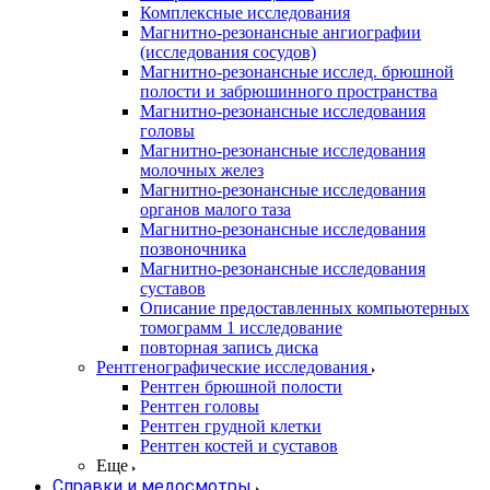
Комплексные исследования
Магнитно-резонансные ангиографии
(исследования сосудов)
Магнитно-резонансные исслед. брюшной
полости и забрюшинного пространства
Магнитно-резонансные исследования
головы
Магнитно-резонансные исследования
молочных желез
Магнитно-резонансные исследования
органов малого таза
Магнитно-резонансные исследования
позвоночника
Магнитно-резонансные исследования
суставов
Описание предоставленных компьютерных
томограмм 1 исследование
повторная запись диска
Рентгенографические исследования
Рентген брюшной полости
Рентген головы
Рентген грудной клетки
Рентген костей и суставов
Еще
Справки и медосмотры