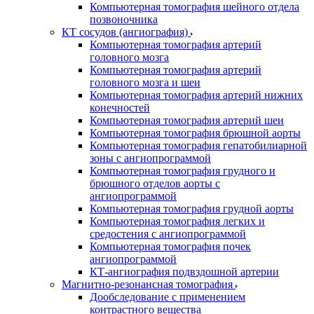
Компьютерная томография шейного отдела
позвоночника
КТ сосудов (ангиография)
Компьютерная томография артерий
головного мозга
Компьютерная томография артерий
головного мозга и шеи
Компьютерная томография артерий нижних
конечностей
Компьютерная томография артерий шеи
Компьютерная томография брюшной аорты
Компьютерная томография гепатобилиарной
зоны с ангиопрограммой
Компьютерная томография грудного и
брюшного отделов аорты с
ангиопрограммой
Компьютерная томография грудной аорты
Компьютерная томография легких и
средостения с ангиопрограммой
Компьютерная томография почек
ангиопрограммой
КТ-ангиография подвздошной артерии
Магнитно-резонансная томография
Дообследование с применением
контрастного вещества