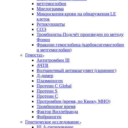
метгемоглобин
Миелограмма
Микроскопия крови на обнаружения LE
клеток
Ретикулоциты
СОЭ
Тромбоциты-Подсчёт произведен по методу
Фонио
Фракции гемоглобина (карбоксигемоглобин
и метгемоглобин)
Гемостаз
Антитромбин III
АЧТВ
Волчаночный антикоагулянт (скрининг)
Д-димер
Плазминоген
Протеин C Global
Протеин S
Протеин С
Протромбин (время, по Квику, МНО)
Тромбиновое время
Фактор Виллебранда
Фибриноген
Генетическое исследование
HLA-типирование