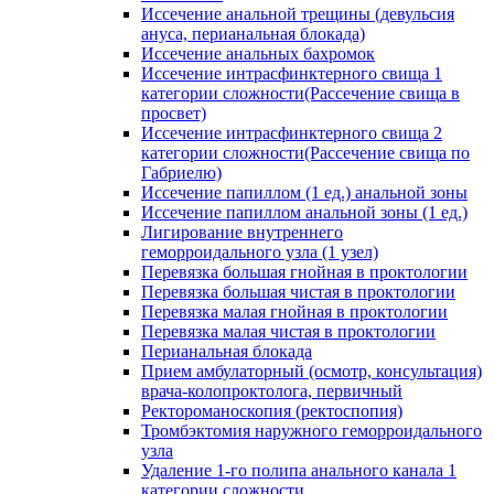
Иссечение анальной трещины (девульсия
ануса, перианальная блокада)
Иссечение анальных бахромок
Иссечение интрасфинктерного свища 1
категории сложности(Рассечение свища в
просвет)
Иссечение интрасфинктерного свища 2
категории сложности(Рассечение свища по
Габриелю)
Иссечение папиллом (1 ед.) анальной зоны
Иссечение папиллом анальной зоны (1 ед.)
Лигирование внутреннего
геморроидального узла (1 узел)
Перевязка большая гнойная в проктологии
Перевязка большая чистая в проктологии
Перевязка малая гнойная в проктологии
Перевязка малая чистая в проктологии
Перианальная блокада
Прием амбулаторный (осмотр, консультация)
врача-колопроктолога, первичный
Ректороманоскопия (ректоспопия)
Тромбэктомия наружного геморроидального
узла
Удаление 1-го полипа анального канала 1
категории сложности