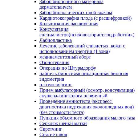
Забор биопсийного материала
дерматопанчем
Забор биологических проб врачом
Кардиотокография плода (с расшифровкой)
Кольпоскопия расширенная
Консультация
специалистов(психолог,юрист,соц.работник)
Лабиопластика
Лечение заболеваний слизистых, кожи с
использованием энергии (1 зона)
медикаментозный аборт
Озонотерапия
Операция по Штурмдорфу
пайпель-биопсия/аспирационная биопсия
эндометрия
плазмолифтинг
Прием амбулаторный (осмотр, консультация)
акушера-гинеколога первичный
Проведение амниотеста (экспресс-
диагностика подтекания околоплодных вод)
(без стоимости теста)
Пункция объемного образования малого таза
Серкляж шейки матки
Скретчинг
Снятие швов