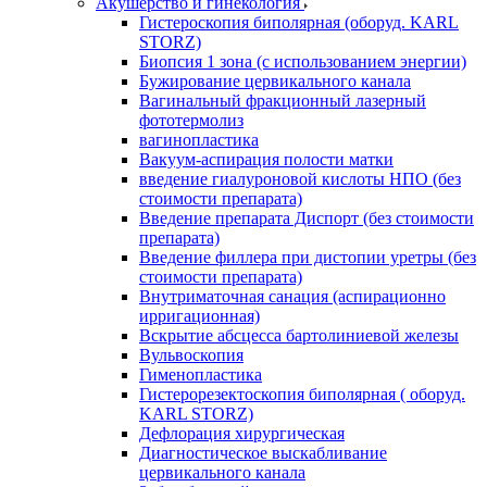
Акушерство и гинекология
Гистероскопия биполярная (оборуд. KARL
STORZ)
Биопсия 1 зона (с использованием энергии)
Бужирование цервикального канала
Вагинальный фракционный лазерный
фототермолиз
вагинопластика
Вакуум-аспирация полости матки
введение гиалуроновой кислоты НПО (без
стоимости препарата)
Введение препарата Диспорт (без стоимости
препарата)
Введение филлера при дистопии уретры (без
стоимости препарата)
Внутриматочная санация (аспирационно
ирригационная)
Вскрытие абсцесса бартолиниевой железы
Вульвоскопия
Гименопластика
Гистерорезектоскопия биполярная ( оборуд.
KARL STORZ)
Дефлорация хирургическая
Диагностическое выскабливание
цервикального канала