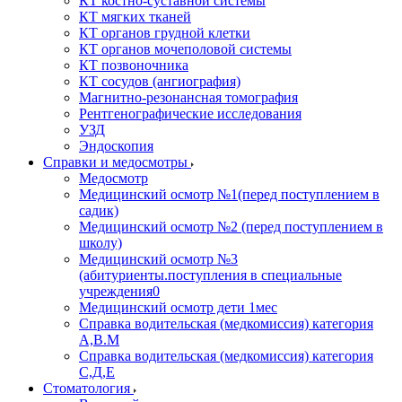
КТ костно-суставной системы
КТ мягких тканей
КТ органов грудной клетки
КТ органов мочеполовой системы
КТ позвоночника
КТ сосудов (ангиография)
Магнитно-резонансная томография
Рентгенографические исследования
УЗД
Эндоскопия
Справки и медосмотры
Медосмотр
Медицинский осмотр №1(перед поступлением в
садик)
Медицинский осмотр №2 (перед поступлением в
школу)
Медицинский осмотр №3
(абитуриенты.поступления в специальные
учреждения0
Медицинский осмотр дети 1мес
Справка водительская (медкомиссия) категория
А,В.М
Справка водительская (медкомиссия) категория
С,Д,Е
Стоматология