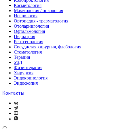
Колопроктология
Косметология
Маммология / онкология
Неврология
Ортопедия - травматология
Отоларингология
Офтальмология
Педиатрия
Рентгенология
Сосудистая хирургия, флебология
Стоматология
Терапия
УЗД
Физиотерапия
Хирургия
Эндокринология
Эндоскопия
Контакты