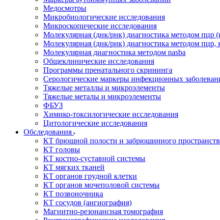
Медосмотры
Микробиологические исследования
Микроскопические исследования
Молекулярная (днк/рнк) диагностика методом пцр (
Молекулярная (днк/рнк) диагностика методом пцр, 
Молекулярная диагностика методом nasba
Общеклинические исследования
Программы пренатального скрининга
Серологические маркеры инфекционных заболеван
Тяжелые металлы и микроэлементы
Тяжелые металы и микроэлементы
ФБУЗ
Химико-токсилогические исследования
Цитологические исследования
Обследования
КТ брюшной полости и забрюшинного пространств
КТ головы
КТ костно-суставной системы
КТ мягких тканей
КТ органов грудной клетки
КТ органов мочеполовой системы
КТ позвоночника
КТ сосудов (ангиография)
Магнитно-резонансная томография