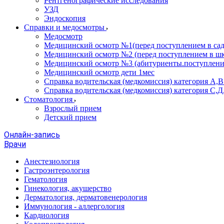
Рентгенографические исследования
УЗД
Эндоскопия
Справки и медосмотры
Медосмотр
Медицинский осмотр №1(перед поступлением в сад
Медицинский осмотр №2 (перед поступлением в шк
Медицинский осмотр №3 (абитуриенты.поступлени
Медицинский осмотр дети 1мес
Справка водительская (медкомиссия) категория А,
Справка водительская (медкомиссия) категория С,Д
Стоматология
Взрослый прием
Детский прием
Онлайн-запись
Врачи
Анестезиология
Гастроэнтерология
Гематология
Гинекология, акушерство
Дерматология, дерматовенерология
Иммунология - аллергология
Кардиология