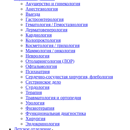
Акушерство и гинекология
Анестезиология
Выезда
Гастроэнтерология
Гематология / Гемостазиология
Дерматовенерология
Кардиология
Колопроктология
Косметология / трихология
Маммология / онкология
Неврология
Отоларингология (ЛОР)
Офтальмология
Психиатрия
Сердечно-сосудистая хирургия, флебология
Сестринское дело
Сурдология
Терапия
Травматология и ортопедия
Урология
Физиотерапия
Функциональная диагностика
Хирургия
Эндокринология
Детское отделение