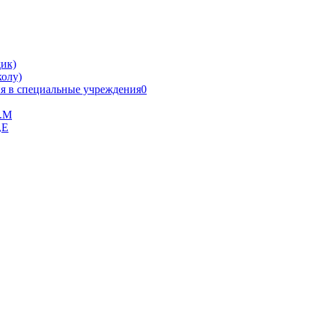
ик)
олу)
я в специальные учреждения0
В.М
,Е