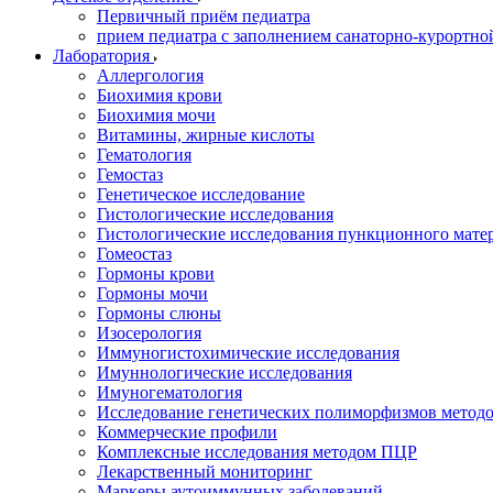
Первичный приём педиатра
прием педиатра с заполнением санаторно-курортно
Лаборатория
Аллергология
Биохимия крови
Биохимия мочи
Витамины, жирные кислоты
Гематология
Гемостаз
Генетическое исследование
Гистологические исследования
Гистологические исследования пункционного мате
Гомеостаз
Гормоны крови
Гормоны мочи
Гормоны слюны
Изосерология
Иммуногистохимические исследования
Имуннологические исследования
Имуногематология
Исследование генетических полиморфизмов метод
Коммерческие профили
Комплексные исследования методом ПЦР
Лекарственный мониторинг
Маркеры аутоиммунных заболеваний