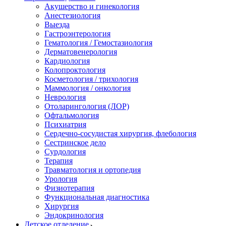
Акушерство и гинекология
Анестезиология
Выезда
Гастроэнтерология
Гематология / Гемостазиология
Дерматовенерология
Кардиология
Колопроктология
Косметология / трихология
Маммология / онкология
Неврология
Отоларингология (ЛОР)
Офтальмология
Психиатрия
Сердечно-сосудистая хирургия, флебология
Сестринское дело
Сурдология
Терапия
Травматология и ортопедия
Урология
Физиотерапия
Функциональная диагностика
Хирургия
Эндокринология
Детское отделение