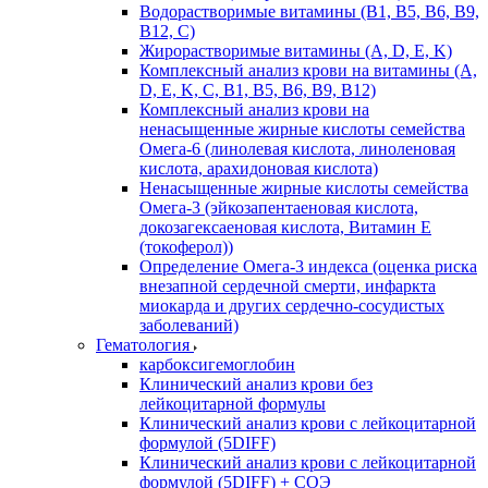
Водорастворимые витамины (B1, B5, B6, В9,
В12, С)
Жирорастворимые витамины (A, D, E, K)
Комплексный анализ крови на витамины (A,
D, E, K, C, B1, B5, B6, В9, B12)
Комплексный анализ крови на
ненасыщенные жирные кислоты семейства
Омега-6 (линолевая кислота, линоленовая
кислота, арахидоновая кислота)
Ненасыщенные жирные кислоты семейства
Омега-3 (эйкозапентаеновая кислота,
докозагексаеновая кислота, Витамин E
(токоферол))
Определение Омега-3 индекса (оценка риска
внезапной сердечной смерти, инфаркта
миокарда и других сердечно-сосудистых
заболеваний)
Гематология
карбоксигемоглобин
Клинический анализ крови без
лейкоцитарной формулы
Клинический анализ крови с лейкоцитарной
формулой (5DIFF)
Клинический анализ крови с лейкоцитарной
формулой (5DIFF) + СОЭ