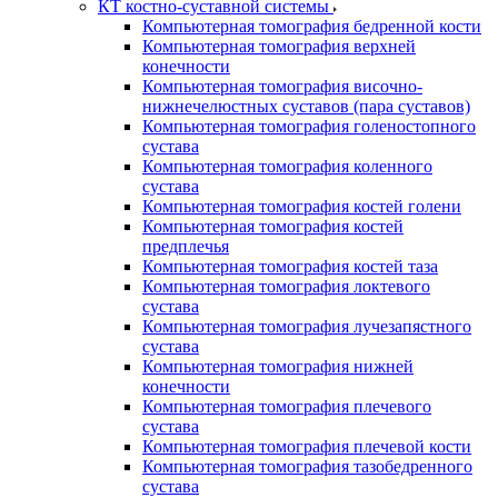
КТ костно-суставной системы
Компьютерная томография бедренной кости
Компьютерная томография верхней
конечности
Компьютерная томография височно-
нижнечелюстных суставов (пара суставов)
Компьютерная томография голеностопного
сустава
Компьютерная томография коленного
сустава
Компьютерная томография костей голени
Компьютерная томография костей
предплечья
Компьютерная томография костей таза
Компьютерная томография локтевого
сустава
Компьютерная томография лучезапястного
сустава
Компьютерная томография нижней
конечности
Компьютерная томография плечевого
сустава
Компьютерная томография плечевой кости
Компьютерная томография тазобедренного
сустава