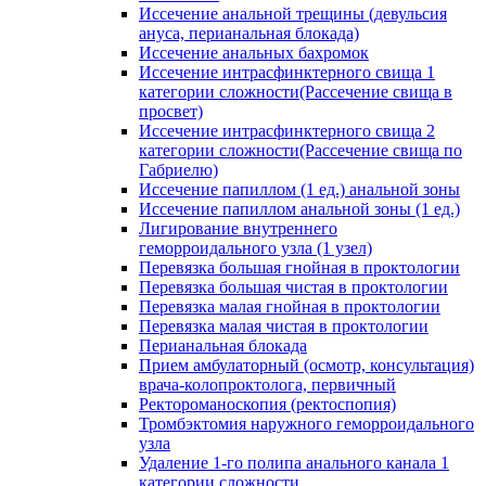
Иссечение анальной трещины (девульсия
ануса, перианальная блокада)
Иссечение анальных бахромок
Иссечение интрасфинктерного свища 1
категории сложности(Рассечение свища в
просвет)
Иссечение интрасфинктерного свища 2
категории сложности(Рассечение свища по
Габриелю)
Иссечение папиллом (1 ед.) анальной зоны
Иссечение папиллом анальной зоны (1 ед.)
Лигирование внутреннего
геморроидального узла (1 узел)
Перевязка большая гнойная в проктологии
Перевязка большая чистая в проктологии
Перевязка малая гнойная в проктологии
Перевязка малая чистая в проктологии
Перианальная блокада
Прием амбулаторный (осмотр, консультация)
врача-колопроктолога, первичный
Ректороманоскопия (ректоспопия)
Тромбэктомия наружного геморроидального
узла
Удаление 1-го полипа анального канала 1
категории сложности