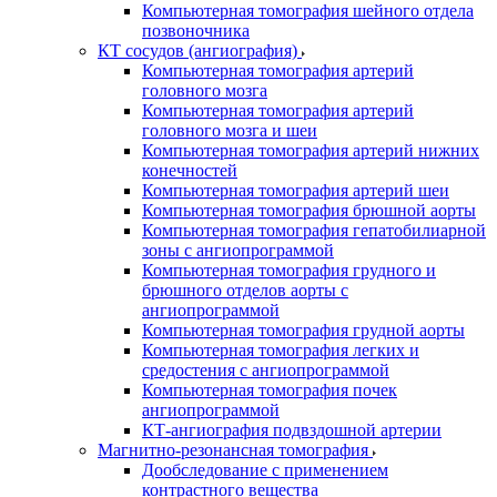
Компьютерная томография шейного отдела
позвоночника
КТ сосудов (ангиография)
Компьютерная томография артерий
головного мозга
Компьютерная томография артерий
головного мозга и шеи
Компьютерная томография артерий нижних
конечностей
Компьютерная томография артерий шеи
Компьютерная томография брюшной аорты
Компьютерная томография гепатобилиарной
зоны с ангиопрограммой
Компьютерная томография грудного и
брюшного отделов аорты с
ангиопрограммой
Компьютерная томография грудной аорты
Компьютерная томография легких и
средостения с ангиопрограммой
Компьютерная томография почек
ангиопрограммой
КТ-ангиография подвздошной артерии
Магнитно-резонансная томография
Дообследование с применением
контрастного вещества