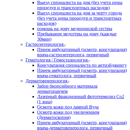
Выезд специалиста на дом (без учета цены
процедур и транспортных расходов)
Выезд специалиста на дом за черту города
(без учета цены процедур и транспортных
расходов)
помощь на дому медицинской сестры
Пребывание медсетры на дому (каждые
30мин)
Гастроэнтерология
Прием амбулаторный (осмотр, консультация)
врача-гастроэнтеролога, первичный
Гематология / Гемостазиология
Консультация специалиста по антиэйджингу
Прием амбулаторный (осмотр, консультация)
врача-гематолога, первичный
Дерматовенерология
Забор биопсийного материала
дерматопанчем
Лазерный фракционный фототермолиз Со2
(1 зона)
Осмотр кожи под лампой Вуда
Осмотр кожи под увеличением
(Дерматоскопия)
Прием амбулаторный (осмотр, консультация)
врача-дерматовенеролога, первичный