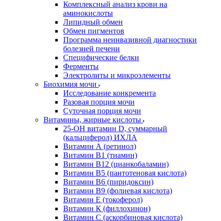
Комплексный анализ крови на
аминокислоты
Липидный обмен
Обмен пигментов
Программа неинвазивной диагностики
болезней печени
Специфические белки
Ферменты
Электролиты и микроэлементы
Биохимия мочи
Исследование конкремента
Разовая порция мочи
Суточная порция мочи
Витамины, жирные кислоты
25-OH витамин D, суммарный
(кальциферол) ИХЛА
Витамин А (ретинол)
Витамин В1 (тиамин)
Витамин В12 (цианкобаламин)
Витамин В5 (пантотеновая кислота)
Витамин В6 (пиридоксин)
Витамин В9 (фолиевая кислота)
Витамин Е (токоферол)
Витамин К (филлохинон)
Витамин С (аскорбиновая кислота)