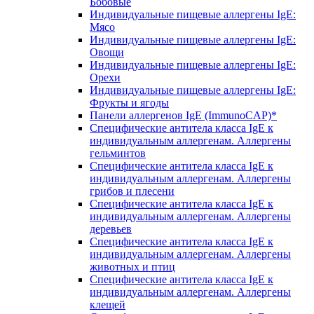
Бобовые
Индивидуальные пищевые аллергены IgE:
Мясо
Индивидуальные пищевые аллергены IgE:
Овощи
Индивидуальные пищевые аллергены IgE:
Орехи
Индивидуальные пищевые аллергены IgE:
Фрукты и ягоды
Панели аллергенов IgE (ImmunoCAP)*
Специфические антитела класса IgE к
индивидуальным аллергенам. Аллергены
гельминтов
Специфические антитела класса IgE к
индивидуальным аллергенам. Аллергены
грибов и плесени
Специфические антитела класса IgE к
индивидуальным аллергенам. Аллергены
деревьев
Специфические антитела класса IgE к
индивидуальным аллергенам. Аллергены
животных и птиц
Специфические антитела класса IgE к
индивидуальным аллергенам. Аллергены
клещей