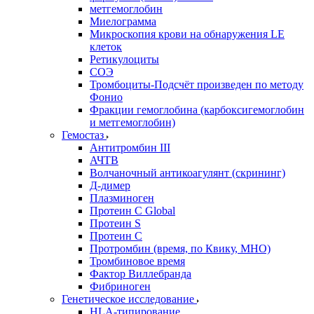
метгемоглобин
Миелограмма
Микроскопия крови на обнаружения LE
клеток
Ретикулоциты
СОЭ
Тромбоциты-Подсчёт произведен по методу
Фонио
Фракции гемоглобина (карбоксигемоглобин
и метгемоглобин)
Гемостаз
Антитромбин III
АЧТВ
Волчаночный антикоагулянт (скрининг)
Д-димер
Плазминоген
Протеин C Global
Протеин S
Протеин С
Протромбин (время, по Квику, МНО)
Тромбиновое время
Фактор Виллебранда
Фибриноген
Генетическое исследование
HLA-типирование