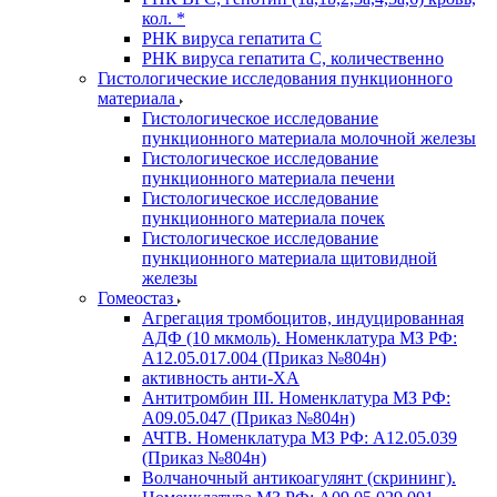
кол. *
РНК вируса гепатита C
РНК вируса гепатита C, количественно
Гистологические исследования пункционного
материала
Гистологическое исследование
пункционного материала молочной железы
Гистологическое исследование
пункционного материала печени
Гистологическое исследование
пункционного материала почек
Гистологическое исследование
пункционного материала щитовидной
железы
Гомеостаз
Агрегация тромбоцитов, индуцированная
АДФ (10 мкмоль). Номенклатура МЗ РФ:
A12.05.017.004 (Приказ №804н)
активность анти-ХА
Антитромбин III. Номенклатура МЗ РФ:
A09.05.047 (Приказ №804н)
АЧТВ. Номенклатура МЗ РФ: A12.05.039
(Приказ №804н)
Волчаночный антикоагулянт (скрининг).