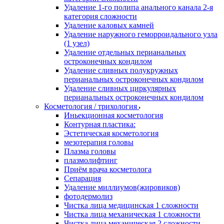
Удаление 1-го полипа анального канала 2-я
категория сложности
Удаление каловых камней
Удаление наружного геморроидального узла
(1 узел)
Удаление отдельных перианальных
остроконечных кондилом
Удаление сливных полукружных
перианальных остроконечных кондилом
Удаление сливных циркулярных
перианальных остроконечных кондилом
Косметология / трихология
Иньекционная косметология
Контурная пластика:
Эстетическая косметология
мезотерапия головы
Плазма головы
плазмолифтинг
Приём врача косметолога
Сепарация
Удаление миллиумов(жировиков)
фотодермолиз
Чистка лица медицинская 1 сложности
Чистка лица механическая 1 сложности
Чистка лица механическая 2 сложности