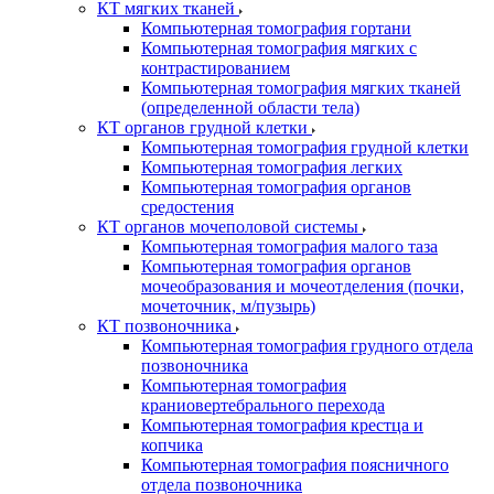
КТ мягких тканей
Компьютерная томография гортани
Компьютерная томография мягких с
контрастированием
Компьютерная томография мягких тканей
(определенной области тела)
КТ органов грудной клетки
Компьютерная томография грудной клетки
Компьютерная томография легких
Компьютерная томография органов
средостения
КТ органов мочеполовой системы
Компьютерная томография малого таза
Компьютерная томография органов
мочеобразования и мочеотделения (почки,
мочеточник, м/пузырь)
КТ позвоночника
Компьютерная томография грудного отдела
позвоночника
Компьютерная томография
краниовертебрального перехода
Компьютерная томография крестца и
копчика
Компьютерная томография поясничного
отдела позвоночника