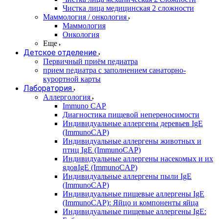
Чистка лица медицинская 2 сложности
Маммология / онкология
Маммология
Онкология
Еще
Детское отделение
Первичный приём педиатра
прием педиатра с заполнением санаторно-
курортной карты
Лаборатория
Аллергология
Immuno CAP
Диагностика пищевой непереносимости
Индивидуальные аллергены деревьев IgE
(ImmunoCAP)
Индивидуальные аллергены животных и
птиц IgE (ImmunoCAP)
Индивидуальные аллергены насекомых и их
ядовIgE (ImmunoCAP)
Индивидуальные аллергены пыли IgE
(ImmunoCAP)
Индивидуальные пищевые аллергены IgE
(ImmunoCAP): Яйцо и компоненты яйца
Индивидуальные пищевые аллергены IgE: