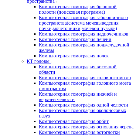
пространства
Компьютерная томография брюшной
полости (поисковая программа)
Компьютерная томография забрюшинного
пространства(система мочевыведения
почки,мочеточники,мочевой пузырь)
Компьютерная томография надпочечников
Компьютерная томография печени
Компьютерная томография поджелудочной
железы
Компьютерная томография почек
КТ головы
Компьютерная томография височной
области
Компьютерная томография головного мозга
Компьютерная томография головного мозга
с контрастом
Компьютерная томография нижней и
верхней челюсти
Компьютерная томография одной челюсти
Компьютерная томография околоносовых
пазух
Компьютерная томография орбит
Компьютерная томография основания черепа
Компьютерная томография ротоглотки