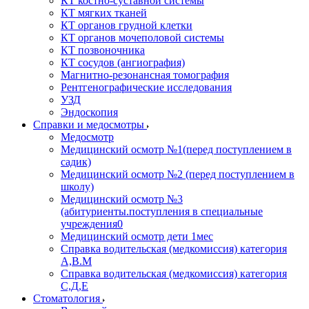
КТ костно-суставной системы
КТ мягких тканей
КТ органов грудной клетки
КТ органов мочеполовой системы
КТ позвоночника
КТ сосудов (ангиография)
Магнитно-резонансная томография
Рентгенографические исследования
УЗД
Эндоскопия
Справки и медосмотры
Медосмотр
Медицинский осмотр №1(перед поступлением в
садик)
Медицинский осмотр №2 (перед поступлением в
школу)
Медицинский осмотр №3
(абитуриенты.поступления в специальные
учреждения0
Медицинский осмотр дети 1мес
Справка водительская (медкомиссия) категория
А,В.М
Справка водительская (медкомиссия) категория
С,Д,Е
Стоматология