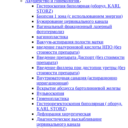
Акушерство и гинекология
Гистероскопия биполярная (оборуд. KARL
STORZ)
Биопсия 1 зона (с использованием энергии)
Бужирование цервикального канала
Вагинальный фракционный лазерный
фототермолиз
вагинопластика
Вакуум-аспирация полости матки
введение гиалуроновой кислоты НПО (без
стоимости препарата)
Введение препарата Диспорт (без стоимости
препарата)
Введение филлера при дистопии уретры (без
стоимости препарата)
Внутриматочная санация (аспирационно
ирригационная)
Вскрытие абсцесса бартолиниевой железы
Вульвоскопия
Гименопластика
Гистерорезектоскопия биполярная ( оборуд.
KARL STORZ)
Дефлорация хирургическая
Диагностическое выскабливание
цервикального канала