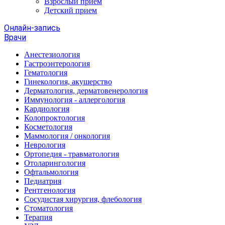
Взрослый прием
Детский прием
Онлайн-запись
Врачи
Анестезиология
Гастроэнтерология
Гематология
Гинекология, акушерство
Дерматология, дерматовенерология
Иммунология - аллергология
Кардиология
Колопроктология
Косметология
Маммология / онкология
Неврология
Ортопедия - травматология
Отоларингология
Офтальмология
Педиатрия
Рентгенология
Сосудистая хирургия, флебология
Стоматология
Терапия