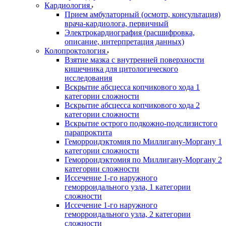
Кардиология
Прием амбулаторный (осмотр, консультация)
врача-кардиолога, первичный
Электрокардиография (расшифровка,
описание, интерпретация данных)
Колопроктология
Взятие мазка с внутренней поверхности
кишечника для цитологического
исследования
Вскрытие абсцесса копчикового хода 1
категории сложности
Вскрытие абсцесса копчикового хода 2
категории сложности
Вскрытие острого подкожно-подслизистого
парапроктита
Геморроидэктомия по Миллигану-Моргану 1
категории сложности
Геморроидэктомия по Миллигану-Моргану 2
категории сложности
Иссечение 1-го наружного
геморроидального узла, 1 категории
сложности
Иссечение 1-го наружного
геморроидального узла, 2 категории
сложности