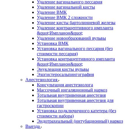
Удаление вагинального пессария
Удаление вагинальной кисты
Удаление ВМК
Удаление ВМК 2 сложности
Удаление кисты бартолиниевой железы
Удаление контрацептивного импланта
&quot;Импланон&quot;
Удаление новообразований вульвы
Установка ВМК
Установка вагинального пессария (без
стоимости пессария)
Установка контрацептивного импланта
&quot;Импланон&quot;
Энуклеация кисты вульвы
Эхогистеросальпингография
Анестезиология
Консультация анестезиолога
Массочный ингаляционный наркоз
Тотальная внутривенная анестезия
Тотальная внутривенная анестезия для
гастроскопии
Установка подключичного катетера (без
стоимости набора)
Эндотрахеальный (интубационный) наркоз
Выезда