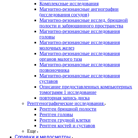
Комплексные исследования
Магнитно-резонансные ангиографии
(исследования сосудов)
Магнитно-резонансные исслед. брюшной
полости и забрюшинного пространства
Магнитно-резонансные исследования
головы
Магнитно-резонансные исследования
молочных желез
Магнитно-резонансные исследования
органов малого таза
Магнитно-резонансные исследования
позвоночника
Магнитно-резонансные исследования
суставов
Описание предоставленных компьютерных
томограмм 1 исследование
повторная запись диска
Рентгенографические исследования
Рентген брюшной полости
Рентген головы
Рентген грудной клетки
Рентген костей и суставов
Еще
Справки и медосмотры