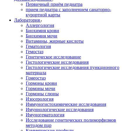
Первичный приём педиатра
прием педиатра с заполнением санаторно-
курортной карты
Лаборатория
Аллергология
Биохимия крови
Биохимия мочи
Витамины, жирные кислоты
Гематология
Гемостаз
Генетическое исследование
Гистологические исследования
Гистологические исследования пункционного
материала
Гомеостаз
Гормоны крови
Гормоны мочи
Гормоны слюны
Изосерология
Иммуногистохимические исследования
Имуннологические исследования
Имуногематология
Исследование генетических полиморфизмов
методом пцр
Коммерческие профили