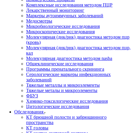
Комплексные исследования методом ПЦР
Лекарственный мониторинг
Маркеры аутоиммунных заболеваний
Медосмотры
Микробиологические исследования
Микроскопические исследования
Молекулярная (днк/рнк) диагностика методом пцр
(кровь)
Молекулярная (днк/рнк) диагностика методом пцр,
кал
Молекулярная диагностика методом nasba
Общеклинические исследования
Программы пренатального скрининга
Серологические маркеры инфекционных
заболеваний
Тяжелые металлы и микроэлементы
Тяжелые металы и микроэлементы
ФБУЗ
Химико-токсилогические исследования
Цитологические исследования
Обследования
КТ брюшной полости и забрюшинного
пространства
КТ головы