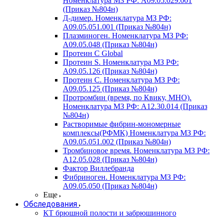
Номенклатура МЗ РФ: A09.05.029.001
(Приказ №804н)
Д-димер. Номенклатура МЗ РФ:
A09.05.051.001 (Приказ №804н)
Плазминоген. Номенклатура МЗ РФ:
A09.05.048 (Приказ №804н)
Протеин C Global
Протеин S. Номенклатура МЗ РФ:
A09.05.126 (Приказ №804н)
Протеин С. Номенклатура МЗ РФ:
A09.05.125 (Приказ №804н)
Протромбин (время, по Квику, МНО).
Номенклатура МЗ РФ: A12.30.014 (Приказ
№804н)
Растворимые фибрин-мономерные
комплексы(РФМК) Номенклатура МЗ РФ:
A09.05.051.002 (Приказ №804н)
Тромбиновое время. Номенклатура МЗ РФ:
A12.05.028 (Приказ №804н)
Фактор Виллебранда
Фибриноген. Номенклатура МЗ РФ:
A09.05.050 (Приказ №804н)
Еще
Обследования
КТ брюшной полости и забрюшинного