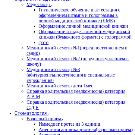
Медосмотр
Гигиеническое обучение и аттестация с
оформлением штампа и голограммы в
личной медицинской книжке (ЛМК)
Оформление личной медицинской книжки
Оформление и выдача личной медицинской
книжки (бумажного формата) с голограммой
фото
Медицинский осмотр №1(перед поступлением в
садик)
Медицинский осмотр №2 (перед поступлением в
школу)
Медицинский осмотр №3
(абитуриенты.поступления в специальные
учреждения0
Медицинский осмотр дети 1мес
Справка водительская (медкомиссия) категория
А,В.М
Справка водительская (медкомиссия) категория
С,Д,Е
Стоматология
Взрослый прием
Иммедиат протез из 3 единиц
Анестезия аппликационная(взрослый приём)
Анестезия