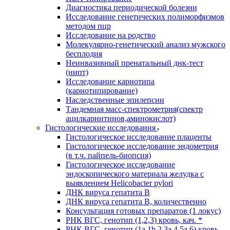
Диагностика периодической болезни
Исследование генетических полиморфизмов
методом пцр
Исследование на родство
Молекулярно-генетический анализ мужского
бесплодия
Неинвазивный пренатальный днк-тест
(нипт)
Исследование кариотипа
(кариотипирование)
Наследственные эпилепсии
Тандемная масс-спектрометрия(спектр
ацилкарнитинов,аминокислот)
Гистологические исследования
Гистологическое исследование плаценты
Гистологическое исследование эндометрия
(в т.ч. пайпель-биопсия)
Гистологическое исследование
эндоскопического материала желудка с
выявлением Helicobacter pylori
ДНК вируса гепатита B
ДНК вируса гепатита B, количественно
Консультация готовых препаратов (1 локус)
РНК ВГC, генотип (1,2,3) кровь, кач. *
РНК ВГC, генотип (1a,1b,2,3a,4,5a,6) кровь,