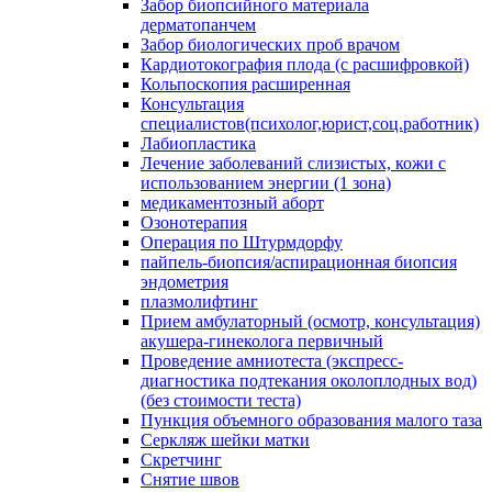
Забор биопсийного материала
дерматопанчем
Забор биологических проб врачом
Кардиотокография плода (с расшифровкой)
Кольпоскопия расширенная
Консультация
специалистов(психолог,юрист,соц.работник)
Лабиопластика
Лечение заболеваний слизистых, кожи с
использованием энергии (1 зона)
медикаментозный аборт
Озонотерапия
Операция по Штурмдорфу
пайпель-биопсия/аспирационная биопсия
эндометрия
плазмолифтинг
Прием амбулаторный (осмотр, консультация)
акушера-гинеколога первичный
Проведение амниотеста (экспресс-
диагностика подтекания околоплодных вод)
(без стоимости теста)
Пункция объемного образования малого таза
Серкляж шейки матки
Скретчинг
Снятие швов