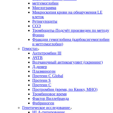
метгемоглобин
Миелограмма
Микроскопия крови на обнаружения LE
клеток
Ретикулоциты
СОЭ
Тромбоциты-Подсчёт произведен по методу
Фонио
Фракции гемоглобина (карбоксигемоглобин
и метгемоглобин)
Гемостаз
Антитромбин III
АЧТВ
Волчаночный антикоагулянт (скрининг)
Д-димер
Плазминоген
Протеин C Global
Протеин S
Протеин С
Протромбин (время, по Квику, МНО)
Тромбиновое время
Фактор Виллебранда
Фибриноген
Генетическое исследование
HLA-типирование