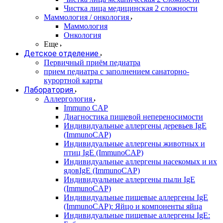
Чистка лица медицинская 2 сложности
Маммология / онкология
Маммология
Онкология
Еще
Детское отделение
Первичный приём педиатра
прием педиатра с заполнением санаторно-
курортной карты
Лаборатория
Аллергология
Immuno CAP
Диагностика пищевой непереносимости
Индивидуальные аллергены деревьев IgE
(ImmunoCAP)
Индивидуальные аллергены животных и
птиц IgE (ImmunoCAP)
Индивидуальные аллергены насекомых и их
ядовIgE (ImmunoCAP)
Индивидуальные аллергены пыли IgE
(ImmunoCAP)
Индивидуальные пищевые аллергены IgE
(ImmunoCAP): Яйцо и компоненты яйца
Индивидуальные пищевые аллергены IgE: