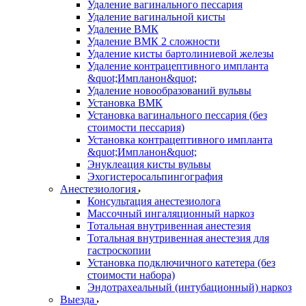
Удаление вагинального пессария
Удаление вагинальной кисты
Удаление ВМК
Удаление ВМК 2 сложности
Удаление кисты бартолиниевой железы
Удаление контрацептивного импланта
&quot;Импланон&quot;
Удаление новообразований вульвы
Установка ВМК
Установка вагинального пессария (без
стоимости пессария)
Установка контрацептивного импланта
&quot;Импланон&quot;
Энуклеация кисты вульвы
Эхогистеросальпингография
Анестезиология
Консультация анестезиолога
Массочный ингаляционный наркоз
Тотальная внутривенная анестезия
Тотальная внутривенная анестезия для
гастроскопии
Установка подключичного катетера (без
стоимости набора)
Эндотрахеальный (интубационный) наркоз
Выезда