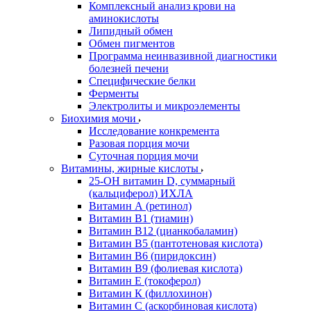
Комплексный анализ крови на
аминокислоты
Липидный обмен
Обмен пигментов
Программа неинвазивной диагностики
болезней печени
Специфические белки
Ферменты
Электролиты и микроэлементы
Биохимия мочи
Исследование конкремента
Разовая порция мочи
Суточная порция мочи
Витамины, жирные кислоты
25-OH витамин D, суммарный
(кальциферол) ИХЛА
Витамин А (ретинол)
Витамин В1 (тиамин)
Витамин В12 (цианкобаламин)
Витамин В5 (пантотеновая кислота)
Витамин В6 (пиридоксин)
Витамин В9 (фолиевая кислота)
Витамин Е (токоферол)
Витамин К (филлохинон)
Витамин С (аскорбиновая кислота)