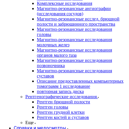
Комплексные исследования
Магнитно-резонансные ангиографии
(исследования сосудов)
Магнитно-резонансные исслед. брюшной
полости и забрюшинного пространства
Магнитно-резонансные исследования
головы
Магнитно-резонансные исследования
молочных желез
Магнитно-резонансные исследования
органов малого таза
Магнитно-резонансные исследования
позвоночника
Магнитно-резонансные исследования
суставов
Описание предоставленных компьютерных
томограмм 1 исследование
повторная запись диска
Рентгенографические исследования
Рентген брюшной полости
Рентген головы
Рентген грудной клетки
Рентген костей и суставов
Еще
Справки и медосмотры