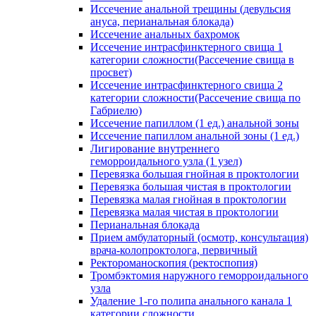
Иссечение анальной трещины (девульсия
ануса, перианальная блокада)
Иссечение анальных бахромок
Иссечение интрасфинктерного свища 1
категории сложности(Рассечение свища в
просвет)
Иссечение интрасфинктерного свища 2
категории сложности(Рассечение свища по
Габриелю)
Иссечение папиллом (1 ед.) анальной зоны
Иссечение папиллом анальной зоны (1 ед.)
Лигирование внутреннего
геморроидального узла (1 узел)
Перевязка большая гнойная в проктологии
Перевязка большая чистая в проктологии
Перевязка малая гнойная в проктологии
Перевязка малая чистая в проктологии
Перианальная блокада
Прием амбулаторный (осмотр, консультация)
врача-колопроктолога, первичный
Ректороманоскопия (ректоспопия)
Тромбэктомия наружного геморроидального
узла
Удаление 1-го полипа анального канала 1
категории сложности