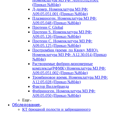
Номенклатура МЗ РФ: A09.05.029.001
(Приказ №804н)
Д-димер. Номенклатура МЗ РФ:
A09.05.051.001 (Приказ №804н)
Плазминоген. Номенклатура МЗ РФ:
A09.05.048 (Приказ №804н)
Протеин C Global
Протеин S. Номенклатура МЗ РФ:
A09.05.126 (Приказ №804н)
Протеин С. Номенклатура МЗ РФ:
A09.05.125 (Приказ №804н)
Протромбин (время, по Квику, МНО).
Номенклатура МЗ РФ: A12.30.014 (Приказ
№804н)
Растворимые фибрин-мономерные
комплексы(РФМК) Номенклатура МЗ РФ:
A09.05.051.002 (Приказ №804н)
Тромбиновое время. Номенклатура МЗ РФ:
A12.05.028 (Приказ №804н)
Фактор Виллебранда
Фибриноген. Номенклатура МЗ РФ:
A09.05.050 (Приказ №804н)
Еще
Обследования
КТ брюшной полости и забрюшинного