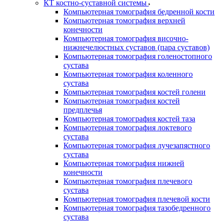
КТ костно-суставной системы
Компьютерная томография бедренной кости
Компьютерная томография верхней
конечности
Компьютерная томография височно-
нижнечелюстных суставов (пара суставов)
Компьютерная томография голеностопного
сустава
Компьютерная томография коленного
сустава
Компьютерная томография костей голени
Компьютерная томография костей
предплечья
Компьютерная томография костей таза
Компьютерная томография локтевого
сустава
Компьютерная томография лучезапястного
сустава
Компьютерная томография нижней
конечности
Компьютерная томография плечевого
сустава
Компьютерная томография плечевой кости
Компьютерная томография тазобедренного
сустава