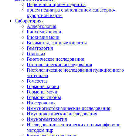
Первичный приём педиатра
прием педиатра с заполнением санаторно-
курортной карты
Лаборатория
Аллергология
Биохимия крови
Биохимия мочи
Витамины, жирные кислоты
Гематология
Гемостаз
Генетическое исследование
Гистологические исследования
Гистологические исследования пункционного
материала
Гомеостаз
Гормоны крови
Гормоны мочи
Гормоны слюны
Изосерология
Иммуногистохимические исследования
Имуннологические исследования
Имуногематология
Исследование генетических полиморфизмов
методом пцр
Коммерческие профили