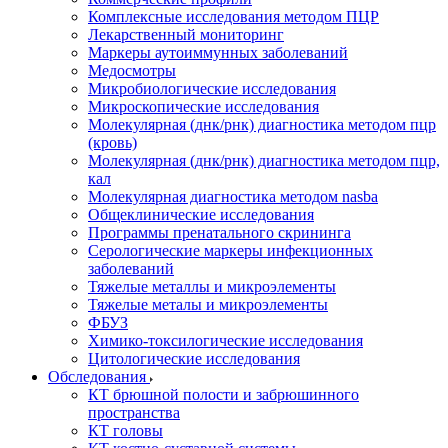
Комплексные исследования методом ПЦР
Лекарственный мониторинг
Маркеры аутоиммунных заболеваний
Медосмотры
Микробиологические исследования
Микроскопические исследования
Молекулярная (днк/рнк) диагностика методом пцр
(кровь)
Молекулярная (днк/рнк) диагностика методом пцр,
кал
Молекулярная диагностика методом nasba
Общеклинические исследования
Программы пренатального скрининга
Серологические маркеры инфекционных
заболеваний
Тяжелые металлы и микроэлементы
Тяжелые металы и микроэлементы
ФБУЗ
Химико-токсилогические исследования
Цитологические исследования
Обследования
КТ брюшной полости и забрюшинного
пространства
КТ головы