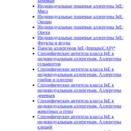
Бобовые
Индивидуальные пищевые аллергены IgE:
Мясо
Индивидуальные пищевые аллергены IgE:
Овощи
Индивидуальные пищевые аллергены IgE:
Орехи
Индивидуальные пищевые аллергены IgE:
Фрукты и ягоды
Панели аллергенов IgE (ImmunoCAP)*
Специфические антитела класса IgE к
индивидуальным аллергенам. Аллергены
гельминтов
Специфические антитела класса IgE к
индивидуальным аллергенам. Аллергены
грибов и плесени
Специфические антитела класса IgE к
индивидуальным аллергенам. Аллергены
деревьев
Специфические антитела класса IgE к
индивидуальным аллергенам. Аллергены
животных и птиц
Специфические антитела класса IgE к
индивидуальным аллергенам. Аллергены
клещей