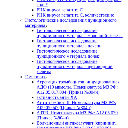
кол. *
РНК вируса гепатита C
РНК вируса гепатита C, количественно
Гистологические исследования пункционного
материала
Гистологическое исследование
пункционного материала молочной железы
Гистологическое исследование
пункционного материала печени
Гистологическое исследование
пункционного материала почек
Гистологическое исследование
пункционного материала щитовидной
железы
Гомеостаз
Агрегация тромбоцитов, индуцированная
АДФ (10 мкмоль). Номенклатура МЗ РФ:
A12.05.017.004 (Приказ №804н)
активность анти-ХА
Антитромбин III. Номенклатура МЗ РФ:
A09.05.047 (Приказ №804н)
АЧТВ. Номенклатура МЗ РФ: A12.05.039
(Приказ №804н)
Волчаночный антикоагулянт (скрининг).