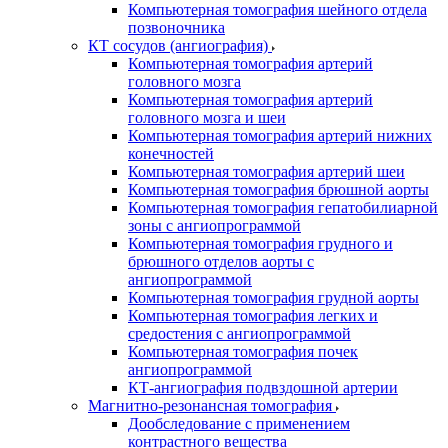
Компьютерная томография шейного отдела
позвоночника
КТ сосудов (ангиография)
Компьютерная томография артерий
головного мозга
Компьютерная томография артерий
головного мозга и шеи
Компьютерная томография артерий нижних
конечностей
Компьютерная томография артерий шеи
Компьютерная томография брюшной аорты
Компьютерная томография гепатобилиарной
зоны с ангиопрограммой
Компьютерная томография грудного и
брюшного отделов аорты с
ангиопрограммой
Компьютерная томография грудной аорты
Компьютерная томография легких и
средостения с ангиопрограммой
Компьютерная томография почек
ангиопрограммой
КТ-ангиография подвздошной артерии
Магнитно-резонансная томография
Дообследование с применением
контрастного вещества