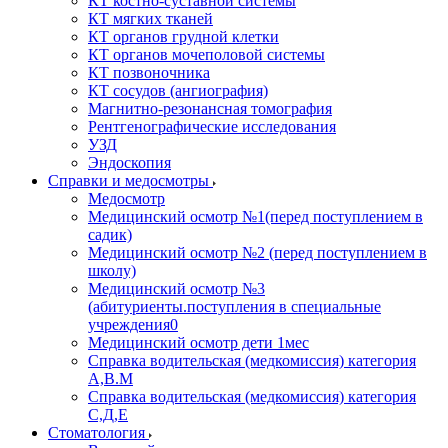
КТ костно-суставной системы
КТ мягких тканей
КТ органов грудной клетки
КТ органов мочеполовой системы
КТ позвоночника
КТ сосудов (ангиография)
Магнитно-резонансная томография
Рентгенографические исследования
УЗД
Эндоскопия
Справки и медосмотры
Медосмотр
Медицинский осмотр №1(перед поступлением в
садик)
Медицинский осмотр №2 (перед поступлением в
школу)
Медицинский осмотр №3
(абитуриенты.поступления в специальные
учреждения0
Медицинский осмотр дети 1мес
Справка водительская (медкомиссия) категория
А,В.М
Справка водительская (медкомиссия) категория
С,Д,Е
Стоматология