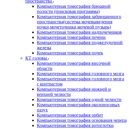
пространства
Компьютерная томография брюшной
полости (поисковая программа)
Компьютерная томография забрюшинного
пространства(система мочевыведения
почки,мочеточники,мочевой пузырь)
Компьютерная томография надпочечников
Компьютерная томография печени
Компьютерная томография поджелудочной
железы
Компьютерная томография почек
КТ головы
Компьютерная томография височной
области
Компьютерная томография головного мозга
Компьютерная томография головного мозга
с контрастом
Компьютерная томография нижней и
верхней челюсти
Компьютерная томография одной челюсти
Компьютерная томография околоносовых
пазух
Компьютерная томография орбит
Компьютерная томография основания черепа
Компьютерная томография ротоглотки