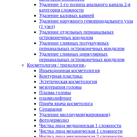
Удаление 1-го полипа анального канала 2-я
категория сложности
Удаление каловых камней
Удаление наружного геморроидального узла
(1 узел)
Удаление отдельных перианальных
остроконечных кондилом
Удаление сливных полукружных
перианальных остроконечных кондилом
Удаление сливных циркулярных
перианальных остроконечных кондилом
Косметология / трихология
Иньекционная косметология
Контурная пластика:
Эстетическая косметология
мезотерапия головы
Плазма головы
плазмолифтинг
Приём врача косметолога
Сепарация
Удаление миллиумов(жировиков)
фотодермолиз
Чистка лица медицинская 1 сложности
Чистка лица механическая 1 сложности
Чистка лица механическая 2 сложности