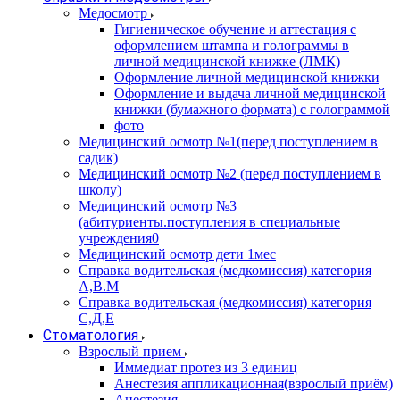
Медосмотр
Гигиеническое обучение и аттестация с
оформлением штампа и голограммы в
личной медицинской книжке (ЛМК)
Оформление личной медицинской книжки
Оформление и выдача личной медицинской
книжки (бумажного формата) с голограммой
фото
Медицинский осмотр №1(перед поступлением в
садик)
Медицинский осмотр №2 (перед поступлением в
школу)
Медицинский осмотр №3
(абитуриенты.поступления в специальные
учреждения0
Медицинский осмотр дети 1мес
Справка водительская (медкомиссия) категория
А,В.М
Справка водительская (медкомиссия) категория
С,Д,Е
Стоматология
Взрослый прием
Иммедиат протез из 3 единиц
Анестезия аппликационная(взрослый приём)
Анестезия