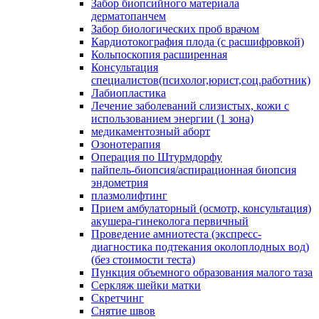
Забор биопсийного материала
дерматопанчем
Забор биологических проб врачом
Кардиотокография плода (с расшифровкой)
Кольпоскопия расширенная
Консультация
специалистов(психолог,юрист,соц.работник)
Лабиопластика
Лечение заболеваний слизистых, кожи с
использованием энергии (1 зона)
медикаментозный аборт
Озонотерапия
Операция по Штурмдорфу
пайпель-биопсия/аспирационная биопсия
эндометрия
плазмолифтинг
Прием амбулаторный (осмотр, консультация)
акушера-гинеколога первичный
Проведение амниотеста (экспресс-
диагностика подтекания околоплодных вод)
(без стоимости теста)
Пункция объемного образования малого таза
Серкляж шейки матки
Скретчинг
Снятие швов