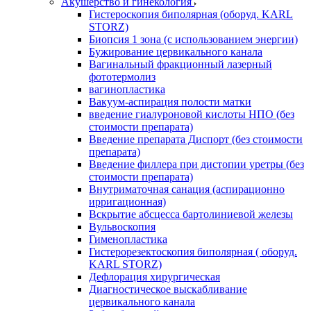
Акушерство и гинекология
Гистероскопия биполярная (оборуд. KARL
STORZ)
Биопсия 1 зона (с использованием энергии)
Бужирование цервикального канала
Вагинальный фракционный лазерный
фототермолиз
вагинопластика
Вакуум-аспирация полости матки
введение гиалуроновой кислоты НПО (без
стоимости препарата)
Введение препарата Диспорт (без стоимости
препарата)
Введение филлера при дистопии уретры (без
стоимости препарата)
Внутриматочная санация (аспирационно
ирригационная)
Вскрытие абсцесса бартолиниевой железы
Вульвоскопия
Гименопластика
Гистерорезектоскопия биполярная ( оборуд.
KARL STORZ)
Дефлорация хирургическая
Диагностическое выскабливание
цервикального канала