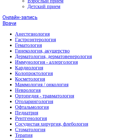
Взрослый прием
Детский прием
Онлайн-запись
Врачи
Анестезиология
Гастроэнтерология
Гематология
Гинекология, акушерство
Дерматология, дерматовенерология
Иммунология - аллергология
Кардиология
Колопроктология
Косметология
Маммология / онкология
Неврология
Ортопедия - травматология
Отоларингология
Офтальмология
Педиатрия
Рентгенология
Сосудистая хирургия, флебология
Стоматология
Терапия