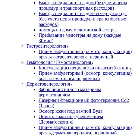
Выезд специалиста на дом (без учета цены
процедур и транспортных расходов)
Выезд специалиста на дом за черту города
(без учета цены процедур и транспортных
расходов)
помощь на дому медицинской сестры
Пребывание медсетры на дому (каждые
30мин)
Гастроэнтерология
Прием амбулаторный (осмотр, консультация)
врача-гастроэнтеролога, первичный
Гематология / Гемостазиология
Консультация специалиста по антиэйджингу
Прием амбулаторный (осмотр, консультация)
врача-гематолога, первичный
Дерматовенерология
Забор биопсийного материала
дерматопанчем
Лазерный фракционный фототермолиз Со2
(1 зона)
Осмотр кожи под лампой Вуда
Осмотр кожи под увеличением
(Дерматоскопия)
Прием амбулаторный (осмотр, консультация)
врача-дерматовенеролога, первичный