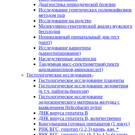
Диагностика периодической болезни
Исследование генетических полиморфизмов
методом пцр
Исследование на родство
Молекулярно-генетический анализ мужского
бесплодия
Неинвазивный пренатальный днк-тест
(нипт)
Исследование кариотипа
(кариотипирование)
Наследственные эпилепсии
Тандемная масс-спектрометрия(спектр
ацилкарнитинов,аминокислот)
Гистологические исследования
Гистологическое исследование плаценты
Гистологическое исследование эндометрия
(в т.ч. пайпель-биопсия)
Гистологическое исследование
эндоскопического материала желудка с
выявлением Helicobacter pylori
ДНК вируса гепатита B
ДНК вируса гепатита B, количественно
Консультация готовых препаратов (1 локус)
РНК ВГC, генотип (1,2,3) кровь, кач. *
РНК ВГC, генотип (1a,1b,2,3a,4,5a,6) кровь,