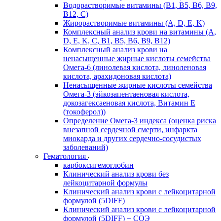
Водорастворимые витамины (B1, B5, B6, В9,
В12, С)
Жирорастворимые витамины (A, D, E, K)
Комплексный анализ крови на витамины (A,
D, E, K, C, B1, B5, B6, В9, B12)
Комплексный анализ крови на
ненасыщенные жирные кислоты семейства
Омега-6 (линолевая кислота, линоленовая
кислота, арахидоновая кислота)
Ненасыщенные жирные кислоты семейства
Омега-3 (эйкозапентаеновая кислота,
докозагексаеновая кислота, Витамин E
(токоферол))
Определение Омега-3 индекса (оценка риска
внезапной сердечной смерти, инфаркта
миокарда и других сердечно-сосудистых
заболеваний)
Гематология
карбоксигемоглобин
Клинический анализ крови без
лейкоцитарной формулы
Клинический анализ крови с лейкоцитарной
формулой (5DIFF)
Клинический анализ крови с лейкоцитарной
формулой (5DIFF) + СОЭ