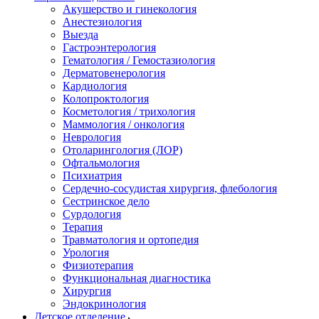
Акушерство и гинекология
Анестезиология
Выезда
Гастроэнтерология
Гематология / Гемостазиология
Дерматовенерология
Кардиология
Колопроктология
Косметология / трихология
Маммология / онкология
Неврология
Отоларингология (ЛОР)
Офтальмология
Психиатрия
Сердечно-сосудистая хирургия, флебология
Сестринское дело
Сурдология
Терапия
Травматология и ортопедия
Урология
Физиотерапия
Функциональная диагностика
Хирургия
Эндокринология
Детское отделение