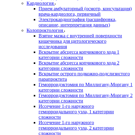
Кардиология
Прием амбулаторный (осмотр, консультация)
врача-кардиолога, первичный
Электрокардиография (расшифровка,
описание, интерпретация данных)
Колопроктология
Взятие мазка с внутренней поверхности
кишечника для цитологического
исследования
Вскрытие абсцесса копчикового хода 1
категории сложности
Вскрытие абсцесса копчикового хода 2
категории сложности
Вскрытие острого подкожно-подслизистого
парапроктита
Геморроидэктомия по Миллигану-Моргану 1
категории сложности
Геморроидэктомия по Миллигану-Моргану 2
категории сложности
Иссечение 1-го наружного
геморроидального узла, 1 категории
сложности
Иссечение 1-го наружного
геморроидального узла, 2 категории
сложности