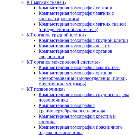
КТ мягких тканей
Компьютерная томография гортани
Компьютерная томография мягких с
контрастированием
Компьютерная томография мягких тканей
(определенной области тела)
КТ органов грудной клетки
Компьютерная томография грудной клетки
Компьютерная томография легких
Компьютерная томография органов
средостения
КТ органов мочеполовой системы
Компьютерная томография малого таза
Компьютерная томография органов
мочеобразования и мочеотделения (почки,
мочеточник, м/пузырь)
КТ позвоночника
Компьютерная томография грудного отдела
позвоночника
Компьютерная томография
краниовертебрального перехода
Компьютерная томография крестца и
копчика
Компьютерная томография поясничного
отдела позвоночника