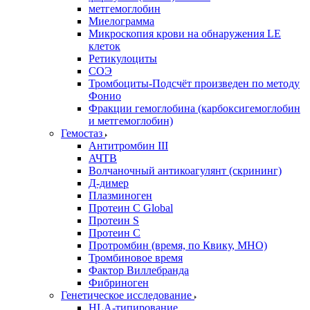
метгемоглобин
Миелограмма
Микроскопия крови на обнаружения LE
клеток
Ретикулоциты
СОЭ
Тромбоциты-Подсчёт произведен по методу
Фонио
Фракции гемоглобина (карбоксигемоглобин
и метгемоглобин)
Гемостаз
Антитромбин III
АЧТВ
Волчаночный антикоагулянт (скрининг)
Д-димер
Плазминоген
Протеин C Global
Протеин S
Протеин С
Протромбин (время, по Квику, МНО)
Тромбиновое время
Фактор Виллебранда
Фибриноген
Генетическое исследование
HLA-типирование