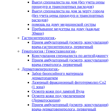
Выезд специалиста на дом (без учета цены
процедур и транспортных расходов)
Выезд специалиста на дом за черту города
(без учета цены процедур и транспортных
расходов)
помощь на дому медицинской сестры
Пребывание медсетры на дому (каждые
30мин)
Гастроэнтерология
Прием амбулаторный (осмотр, консультация)
врача-гастроэнтеролога, первичный
Гематология / Гемостазиология
Консультация специалиста по антиэйджингу
Прием амбулаторный (осмотр, консультация)
врача-гематолога, первичный
Дерматовенерология
Забор биопсийного материала
дерматопанчем
Лазерный фракционный фототермолиз Со2
(1 зона)
Осмотр кожи под лампой Вуда
Осмотр кожи под увеличением
(Дерматоскопия)
Прием амбулаторный (осмотр, консультация)
врача-дерматовенеролога, первичный