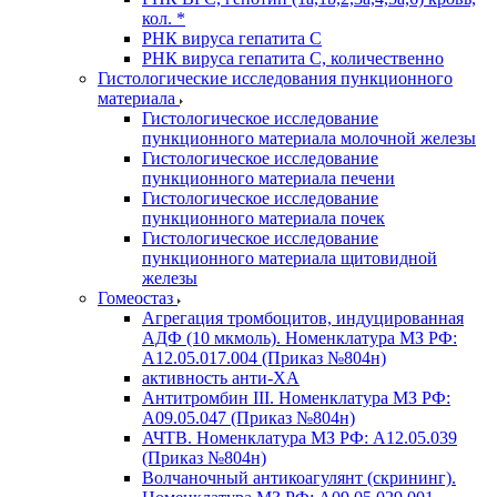
кол. *
РНК вируса гепатита C
РНК вируса гепатита C, количественно
Гистологические исследования пункционного
материала
Гистологическое исследование
пункционного материала молочной железы
Гистологическое исследование
пункционного материала печени
Гистологическое исследование
пункционного материала почек
Гистологическое исследование
пункционного материала щитовидной
железы
Гомеостаз
Агрегация тромбоцитов, индуцированная
АДФ (10 мкмоль). Номенклатура МЗ РФ:
A12.05.017.004 (Приказ №804н)
активность анти-ХА
Антитромбин III. Номенклатура МЗ РФ:
A09.05.047 (Приказ №804н)
АЧТВ. Номенклатура МЗ РФ: A12.05.039
(Приказ №804н)
Волчаночный антикоагулянт (скрининг).