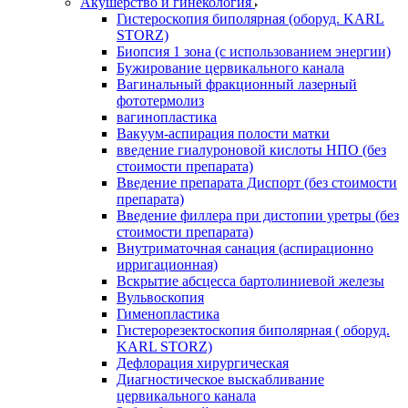
Акушерство и гинекология
Гистероскопия биполярная (оборуд. KARL
STORZ)
Биопсия 1 зона (с использованием энергии)
Бужирование цервикального канала
Вагинальный фракционный лазерный
фототермолиз
вагинопластика
Вакуум-аспирация полости матки
введение гиалуроновой кислоты НПО (без
стоимости препарата)
Введение препарата Диспорт (без стоимости
препарата)
Введение филлера при дистопии уретры (без
стоимости препарата)
Внутриматочная санация (аспирационно
ирригационная)
Вскрытие абсцесса бартолиниевой железы
Вульвоскопия
Гименопластика
Гистерорезектоскопия биполярная ( оборуд.
KARL STORZ)
Дефлорация хирургическая
Диагностическое выскабливание
цервикального канала