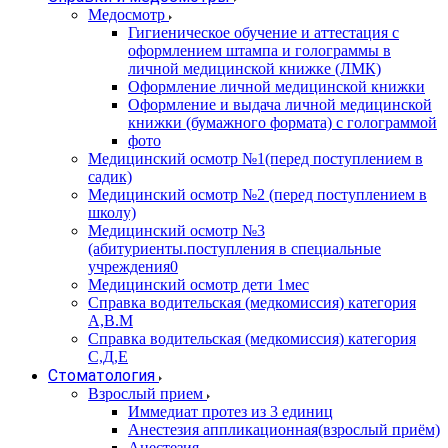
Медосмотр
Гигиеническое обучение и аттестация с
оформлением штампа и голограммы в
личной медицинской книжке (ЛМК)
Оформление личной медицинской книжки
Оформление и выдача личной медицинской
книжки (бумажного формата) с голограммой
фото
Медицинский осмотр №1(перед поступлением в
садик)
Медицинский осмотр №2 (перед поступлением в
школу)
Медицинский осмотр №3
(абитуриенты.поступления в специальные
учреждения0
Медицинский осмотр дети 1мес
Справка водительская (медкомиссия) категория
А,В.М
Справка водительская (медкомиссия) категория
С,Д,Е
Стоматология
Взрослый прием
Иммедиат протез из 3 единиц
Анестезия аппликационная(взрослый приём)
Анестезия