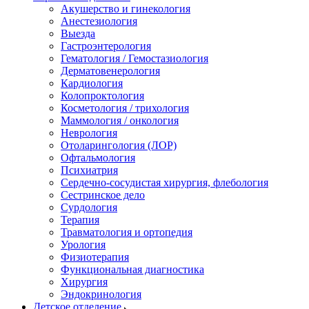
Акушерство и гинекология
Анестезиология
Выезда
Гастроэнтерология
Гематология / Гемостазиология
Дерматовенерология
Кардиология
Колопроктология
Косметология / трихология
Маммология / онкология
Неврология
Отоларингология (ЛОР)
Офтальмология
Психиатрия
Сердечно-сосудистая хирургия, флебология
Сестринское дело
Сурдология
Терапия
Травматология и ортопедия
Урология
Физиотерапия
Функциональная диагностика
Хирургия
Эндокринология
Детское отделение