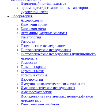
Первичный приём педиатра
прием педиатра с заполнением санаторно-
курортной карты
Лаборатория
Аллергология
Биохимия крови
Биохимия мочи
Витамины, жирные кислоты
Гематология
Гемостаз
Генетическое исследование
Гистологические исследования
Гистологические исследования пункционного
материала
Гомеостаз
Гормоны крови
Гормоны мочи
Гормоны слюны
Изосерология
Иммуногистохимические исследования
Имуннологические исследования
Имуногематология
Исследование генетических полиморфизмов
методом пцр
Коммерческие профили