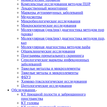
Комплексные исследования методом ПЦР
Лекарственный мониторинг
Маркеры аутоиммунных заболеваний
Медосмотры
Микробиологические исследования
Микроскопические исследования
Молекулярная (днк/рнк) диагностика методом пцр
(кровь)
Молекулярная (днк/рнк) диагностика методом пцр,
кал
Молекулярная диагностика методом nasba
Общеклинические исследования
Программы пренатального скрининга
Серологические маркеры инфекционных
заболеваний
Тяжелые металлы и микроэлементы
Тяжелые металы и микроэлементы
ФБУЗ
Химико-токсилогические исследования
Цитологические исследования
Обследования
КТ брюшной полости и забрюшинного
пространства
КТ головы