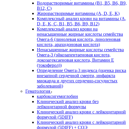
Водорастворимые витамины (B1, B5, B6, В9,
В12, С)
Жирорастворимые витамины (A, D, E, K)
Комплексный анализ крови на витамины (A,
D, E, K, C, B1, B5, B6, В9, B12)
Комплексный анализ крови на
ненасыщенные жирные кислоты семейства
Омега-6 (линолевая кислота, линоленовая
кислота, арахидоновая кислота)
Ненасыщенные жирные кислоты семейства
Омега-3 (эйкозапентаеновая кислота,
докозагексаеновая кислота, Витамин E
(токоферол))
Определение Омега-3 индекса (оценка риска
внезапной сердечной смерти, инфаркта
миокарда и других сердечно-сосудистых
заболеваний)
Гематология
карбоксигемоглобин
Клинический анализ крови без
лейкоцитарной формулы
Клинический анализ крови с лейкоцитарной
формулой (5DIFF)
Клинический анализ крови с лейкоцитарной
формулой (5DIFF) + СОЭ