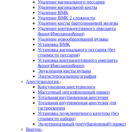
Удаление вагинального пессария
Удаление вагинальной кисты
Удаление ВМК
Удаление ВМК 2 сложности
Удаление кисты бартолиниевой железы
Удаление контрацептивного импланта
&quot;Импланон&quot;
Удаление новообразований вульвы
Установка ВМК
Установка вагинального пессария (без
стоимости пессария)
Установка контрацептивного импланта
&quot;Импланон&quot;
Энуклеация кисты вульвы
Эхогистеросальпингография
Анестезиология
Консультация анестезиолога
Массочный ингаляционный наркоз
Тотальная внутривенная анестезия
Тотальная внутривенная анестезия для
гастроскопии
Установка подключичного катетера (без
стоимости набора)
Эндотрахеальный (интубационный) наркоз
Выезда