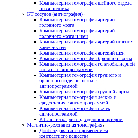
Компьютерная томография шейного отдела
позвоночника
КТ сосудов (ангиография)
Компьютерная томография артерий
головного мозга
Компьютерная томография артерий
головного мозга и шеи
Компьютерная томография артерий нижних
конечностей
Компьютерная томография артерий шеи
Компьютерная томография брюшной аорты
Компьютерная томография гепатобилиарной
зоны с ангиопрограммой
Компьютерная томография грудного и
брюшного отделов аорты с
ангиопрограммой
Компьютерная томография грудной аорты
Компьютерная томография легких и
средостения с ангиопрограммой
Компьютерная томография почек
ангиопрограммой
КТ-ангиография подвздошной артерии
Магнитно-резонансная томография
Дообследование с применением
контрастного вещества