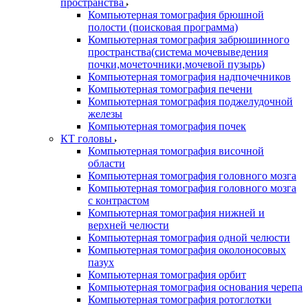
пространства
Компьютерная томография брюшной
полости (поисковая программа)
Компьютерная томография забрюшинного
пространства(система мочевыведения
почки,мочеточники,мочевой пузырь)
Компьютерная томография надпочечников
Компьютерная томография печени
Компьютерная томография поджелудочной
железы
Компьютерная томография почек
КТ головы
Компьютерная томография височной
области
Компьютерная томография головного мозга
Компьютерная томография головного мозга
с контрастом
Компьютерная томография нижней и
верхней челюсти
Компьютерная томография одной челюсти
Компьютерная томография околоносовых
пазух
Компьютерная томография орбит
Компьютерная томография основания черепа
Компьютерная томография ротоглотки