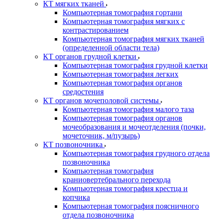
КТ мягких тканей
Компьютерная томография гортани
Компьютерная томография мягких с
контрастированием
Компьютерная томография мягких тканей
(определенной области тела)
КТ органов грудной клетки
Компьютерная томография грудной клетки
Компьютерная томография легких
Компьютерная томография органов
средостения
КТ органов мочеполовой системы
Компьютерная томография малого таза
Компьютерная томография органов
мочеобразования и мочеотделения (почки,
мочеточник, м/пузырь)
КТ позвоночника
Компьютерная томография грудного отдела
позвоночника
Компьютерная томография
краниовертебрального перехода
Компьютерная томография крестца и
копчика
Компьютерная томография поясничного
отдела позвоночника