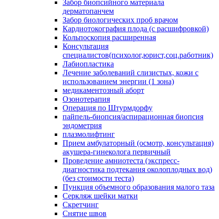
Забор биопсийного материала
дерматопанчем
Забор биологических проб врачом
Кардиотокография плода (с расшифровкой)
Кольпоскопия расширенная
Консультация
специалистов(психолог,юрист,соц.работник)
Лабиопластика
Лечение заболеваний слизистых, кожи с
использованием энергии (1 зона)
медикаментозный аборт
Озонотерапия
Операция по Штурмдорфу
пайпель-биопсия/аспирационная биопсия
эндометрия
плазмолифтинг
Прием амбулаторный (осмотр, консультация)
акушера-гинеколога первичный
Проведение амниотеста (экспресс-
диагностика подтекания околоплодных вод)
(без стоимости теста)
Пункция объемного образования малого таза
Серкляж шейки матки
Скретчинг
Снятие швов