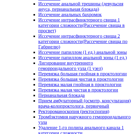
Иссечение анальной трещины (девульсия
ануса, перианальная блокада)
Иссечение анальных бахромок
Иссечение интрасфинктерного свища 1
категории сложности(Рассечение свища в
просвет)
Иссечение интрасфинктерного свища 2
категории сложности(Рассечение свища по
Габриелю)
Иссечение папиллом (1 ед.) анальной зоны
Иссечение папиллом анальной зоны (1 ед.)
Лигирование внутреннего
геморроидального узла (1 узел)
Перевязка большая гнойная в проктологии
Перевязка большая чистая в проктологии
Перевязка малая гнойная в проктологии
Перевязка малая чистая в проктологии
Перианальная блокада
Прием амбулаторный (осмотр, консультация)
врача-колопроктолога, первичный
Ректороманоскопия (ректоспопия)
Тромбэктомия наружного геморроидального
узла
Удаление 1-го полипа анального канала 1
категории сложности