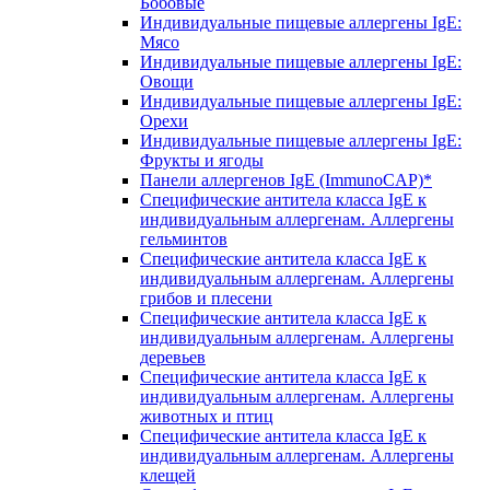
Бобовые
Индивидуальные пищевые аллергены IgE:
Мясо
Индивидуальные пищевые аллергены IgE:
Овощи
Индивидуальные пищевые аллергены IgE:
Орехи
Индивидуальные пищевые аллергены IgE:
Фрукты и ягоды
Панели аллергенов IgE (ImmunoCAP)*
Специфические антитела класса IgE к
индивидуальным аллергенам. Аллергены
гельминтов
Специфические антитела класса IgE к
индивидуальным аллергенам. Аллергены
грибов и плесени
Специфические антитела класса IgE к
индивидуальным аллергенам. Аллергены
деревьев
Специфические антитела класса IgE к
индивидуальным аллергенам. Аллергены
животных и птиц
Специфические антитела класса IgE к
индивидуальным аллергенам. Аллергены
клещей