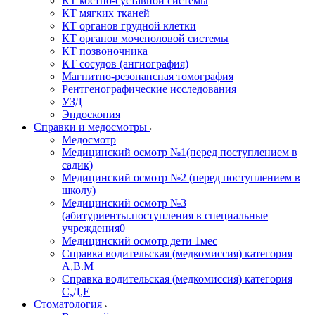
КТ костно-суставной системы
КТ мягких тканей
КТ органов грудной клетки
КТ органов мочеполовой системы
КТ позвоночника
КТ сосудов (ангиография)
Магнитно-резонансная томография
Рентгенографические исследования
УЗД
Эндоскопия
Справки и медосмотры
Медосмотр
Медицинский осмотр №1(перед поступлением в
садик)
Медицинский осмотр №2 (перед поступлением в
школу)
Медицинский осмотр №3
(абитуриенты.поступления в специальные
учреждения0
Медицинский осмотр дети 1мес
Справка водительская (медкомиссия) категория
А,В.М
Справка водительская (медкомиссия) категория
С,Д,Е
Стоматология