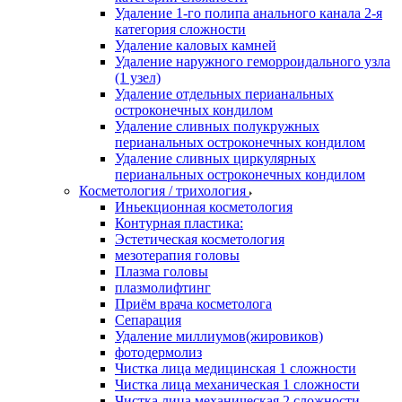
Удаление 1-го полипа анального канала 2-я
категория сложности
Удаление каловых камней
Удаление наружного геморроидального узла
(1 узел)
Удаление отдельных перианальных
остроконечных кондилом
Удаление сливных полукружных
перианальных остроконечных кондилом
Удаление сливных циркулярных
перианальных остроконечных кондилом
Косметология / трихология
Иньекционная косметология
Контурная пластика:
Эстетическая косметология
мезотерапия головы
Плазма головы
плазмолифтинг
Приём врача косметолога
Сепарация
Удаление миллиумов(жировиков)
фотодермолиз
Чистка лица медицинская 1 сложности
Чистка лица механическая 1 сложности
Чистка лица механическая 2 сложности