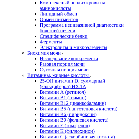
Комплексный анализ крови на
аминокислоты
Липидный обмен
Обмен пигментов
Программа неинвазивной диагностики
болезней печени
Специфические белки
Ферменты
Электролиты и микроэлементы
Биохимия мочи
Исследование конкремента
Разовая порция мочи
Суточная порция мочи
Витамины, жирные кислоты
25-OH витамин D, суммарный
(кальциферол) ИХЛА
Витамин А (ретинол)
Витамин В1 (тиамин)
Витамин В12 (цианкобаламин)
Витамин В5 (пантотеновая кислота)
Витамин В6 (пиридоксин)
Витамин В9 (фолиевая кислота)
Витамин Е (токоферол)
Витамин К (филлохинон)
Витамин С (аскорбиновая кислота)