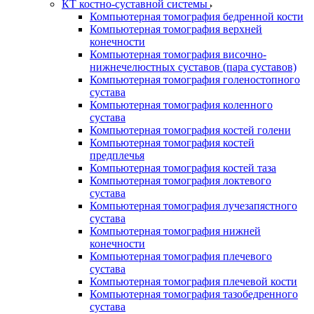
КТ костно-суставной системы
Компьютерная томография бедренной кости
Компьютерная томография верхней
конечности
Компьютерная томография височно-
нижнечелюстных суставов (пара суставов)
Компьютерная томография голеностопного
сустава
Компьютерная томография коленного
сустава
Компьютерная томография костей голени
Компьютерная томография костей
предплечья
Компьютерная томография костей таза
Компьютерная томография локтевого
сустава
Компьютерная томография лучезапястного
сустава
Компьютерная томография нижней
конечности
Компьютерная томография плечевого
сустава
Компьютерная томография плечевой кости
Компьютерная томография тазобедренного
сустава