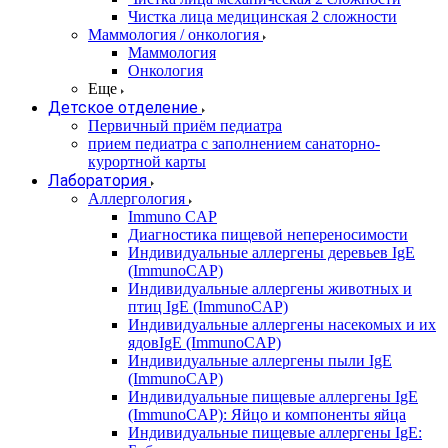
Чистка лица медицинская 2 сложности
Маммология / онкология
Маммология
Онкология
Еще
Детское отделение
Первичный приём педиатра
прием педиатра с заполнением санаторно-
курортной карты
Лаборатория
Аллергология
Immuno CAP
Диагностика пищевой непереносимости
Индивидуальные аллергены деревьев IgE
(ImmunoCAP)
Индивидуальные аллергены животных и
птиц IgE (ImmunoCAP)
Индивидуальные аллергены насекомых и их
ядовIgE (ImmunoCAP)
Индивидуальные аллергены пыли IgE
(ImmunoCAP)
Индивидуальные пищевые аллергены IgE
(ImmunoCAP): Яйцо и компоненты яйца
Индивидуальные пищевые аллергены IgE: