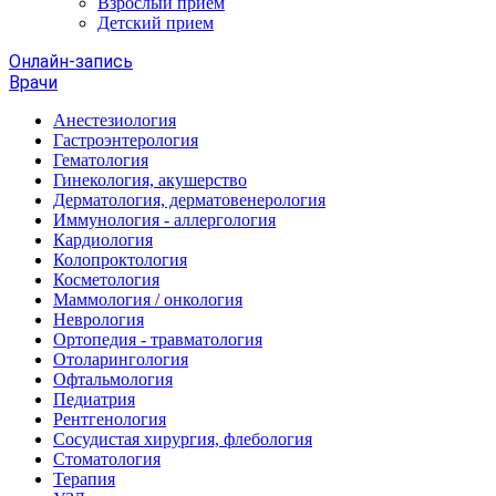
Взрослый прием
Детский прием
Онлайн-запись
Врачи
Анестезиология
Гастроэнтерология
Гематология
Гинекология, акушерство
Дерматология, дерматовенерология
Иммунология - аллергология
Кардиология
Колопроктология
Косметология
Маммология / онкология
Неврология
Ортопедия - травматология
Отоларингология
Офтальмология
Педиатрия
Рентгенология
Сосудистая хирургия, флебология
Стоматология
Терапия