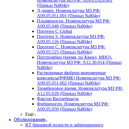
Номенклатура МЗ РФ: A09.05.029.001
(Приказ №804н)
Д-димер. Номенклатура МЗ РФ:
A09.05.051.001 (Приказ №804н)
Плазминоген. Номенклатура МЗ РФ:
A09.05.048 (Приказ №804н)
Протеин C Global
Протеин S. Номенклатура МЗ РФ:
A09.05.126 (Приказ №804н)
Протеин С. Номенклатура МЗ РФ:
A09.05.125 (Приказ №804н)
Протромбин (время, по Квику, МНО).
Номенклатура МЗ РФ: A12.30.014 (Приказ
№804н)
Растворимые фибрин-мономерные
комплексы(РФМК) Номенклатура МЗ РФ:
A09.05.051.002 (Приказ №804н)
Тромбиновое время. Номенклатура МЗ РФ:
A12.05.028 (Приказ №804н)
Фактор Виллебранда
Фибриноген. Номенклатура МЗ РФ:
A09.05.050 (Приказ №804н)
Еще
Обследования
КТ брюшной полости и забрюшинного