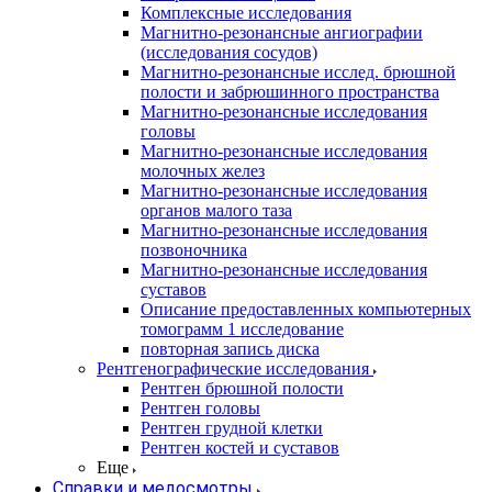
Комплексные исследования
Магнитно-резонансные ангиографии
(исследования сосудов)
Магнитно-резонансные исслед. брюшной
полости и забрюшинного пространства
Магнитно-резонансные исследования
головы
Магнитно-резонансные исследования
молочных желез
Магнитно-резонансные исследования
органов малого таза
Магнитно-резонансные исследования
позвоночника
Магнитно-резонансные исследования
суставов
Описание предоставленных компьютерных
томограмм 1 исследование
повторная запись диска
Рентгенографические исследования
Рентген брюшной полости
Рентген головы
Рентген грудной клетки
Рентген костей и суставов
Еще
Справки и медосмотры