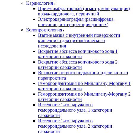
Кардиология
Прием амбулаторный (осмотр, консультация)
врача-кардиолога, первичный
Электрокардиография (расшифровка,
описание, интерпретация данных)
Колопроктология
Взятие мазка с внутренней поверхности
кишечника для цитологического
исследования
Вскрытие абсцесса копчикового хода 1
категории сложности
Вскрытие абсцесса копчикового хода 2
категории сложности
Вскрытие острого подкожно-подслизистого
парапроктита
Геморроидэктомия по Миллигану-Моргану 1
категории сложности
Геморроидэктомия по Миллигану-Моргану 2
категории сложности
Иссечение 1-го наружного
геморроидального узла, 1 категории
сложности
Иссечение 1-го наружного
геморроидального узла, 2 категории
сложности