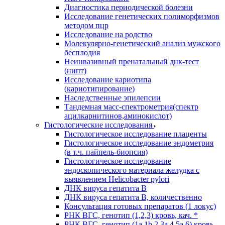
Диагностика периодической болезни
Исследование генетических полиморфизмов
методом пцр
Исследование на родство
Молекулярно-генетический анализ мужского
бесплодия
Неинвазивный пренатальный днк-тест
(нипт)
Исследование кариотипа
(кариотипирование)
Наследственные эпилепсии
Тандемная масс-спектрометрия(спектр
ацилкарнитинов,аминокислот)
Гистологические исследования
Гистологическое исследование плаценты
Гистологическое исследование эндометрия
(в т.ч. пайпель-биопсия)
Гистологическое исследование
эндоскопического материала желудка с
выявлением Helicobacter pylori
ДНК вируса гепатита B
ДНК вируса гепатита B, количественно
Консультация готовых препаратов (1 локус)
РНК ВГC, генотип (1,2,3) кровь, кач. *
РНК ВГC, генотип (1a,1b,2,3a,4,5a,6) кровь,