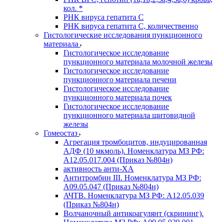
кол. *
РНК вируса гепатита C
РНК вируса гепатита C, количественно
Гистологические исследования пункционного
материала
Гистологическое исследование
пункционного материала молочной железы
Гистологическое исследование
пункционного материала печени
Гистологическое исследование
пункционного материала почек
Гистологическое исследование
пункционного материала щитовидной
железы
Гомеостаз
Агрегация тромбоцитов, индуцированная
АДФ (10 мкмоль). Номенклатура МЗ РФ:
A12.05.017.004 (Приказ №804н)
активность анти-ХА
Антитромбин III. Номенклатура МЗ РФ:
A09.05.047 (Приказ №804н)
АЧТВ. Номенклатура МЗ РФ: A12.05.039
(Приказ №804н)
Волчаночный антикоагулянт (скрининг).