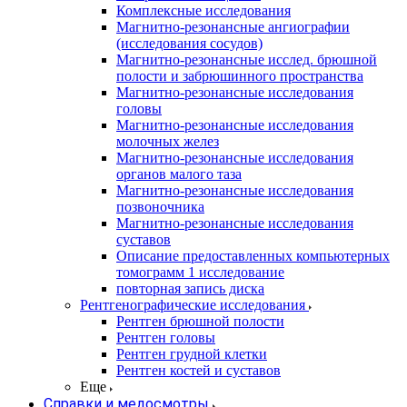
Комплексные исследования
Магнитно-резонансные ангиографии
(исследования сосудов)
Магнитно-резонансные исслед. брюшной
полости и забрюшинного пространства
Магнитно-резонансные исследования
головы
Магнитно-резонансные исследования
молочных желез
Магнитно-резонансные исследования
органов малого таза
Магнитно-резонансные исследования
позвоночника
Магнитно-резонансные исследования
суставов
Описание предоставленных компьютерных
томограмм 1 исследование
повторная запись диска
Рентгенографические исследования
Рентген брюшной полости
Рентген головы
Рентген грудной клетки
Рентген костей и суставов
Еще
Справки и медосмотры