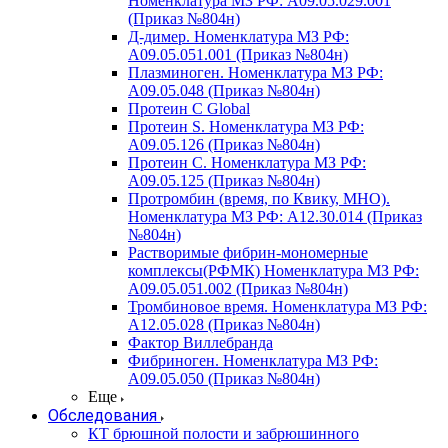
Номенклатура МЗ РФ: A09.05.029.001
(Приказ №804н)
Д-димер. Номенклатура МЗ РФ:
A09.05.051.001 (Приказ №804н)
Плазминоген. Номенклатура МЗ РФ:
A09.05.048 (Приказ №804н)
Протеин C Global
Протеин S. Номенклатура МЗ РФ:
A09.05.126 (Приказ №804н)
Протеин С. Номенклатура МЗ РФ:
A09.05.125 (Приказ №804н)
Протромбин (время, по Квику, МНО).
Номенклатура МЗ РФ: A12.30.014 (Приказ
№804н)
Растворимые фибрин-мономерные
комплексы(РФМК) Номенклатура МЗ РФ:
A09.05.051.002 (Приказ №804н)
Тромбиновое время. Номенклатура МЗ РФ:
A12.05.028 (Приказ №804н)
Фактор Виллебранда
Фибриноген. Номенклатура МЗ РФ:
A09.05.050 (Приказ №804н)
Еще
Обследования
КТ брюшной полости и забрюшинного