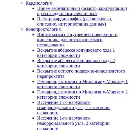
Кардиология
Прием амбулаторный (осмотр, консультация)
врача-кардиолога, первичный
Электрокардиография (расшифровка,
описание, интерпретация данных)
Колопроктология
Взятие мазка с внутренней поверхности
кишечника для цитологического
исследования
Вскрытие абсцесса копчикового хода 1
категории сложности
Вскрытие абсцесса копчикового хода 2
категории сложности
Вскрытие острого подкожно-подслизистого
парапроктита
Геморроидэктомия по Миллигану-Моргану 1
категории сложности
Геморроидэктомия по Миллигану-Моргану 2
категории сложности
Иссечение 1-го наружного
геморроидального узла, 1 категории
сложности
Иссечение 1-го наружного
геморроидального узла, 2 категории
сложности