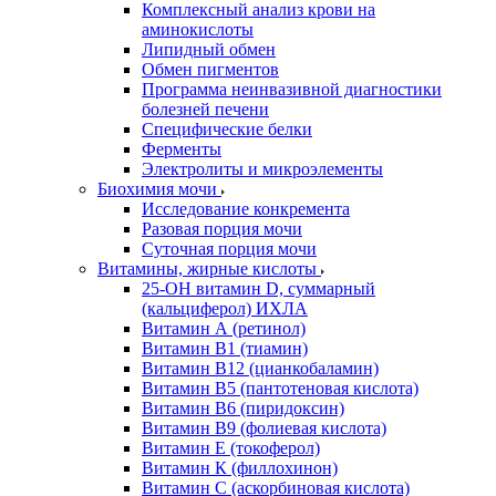
Комплексный анализ крови на
аминокислоты
Липидный обмен
Обмен пигментов
Программа неинвазивной диагностики
болезней печени
Специфические белки
Ферменты
Электролиты и микроэлементы
Биохимия мочи
Исследование конкремента
Разовая порция мочи
Суточная порция мочи
Витамины, жирные кислоты
25-OH витамин D, суммарный
(кальциферол) ИХЛА
Витамин А (ретинол)
Витамин В1 (тиамин)
Витамин В12 (цианкобаламин)
Витамин В5 (пантотеновая кислота)
Витамин В6 (пиридоксин)
Витамин В9 (фолиевая кислота)
Витамин Е (токоферол)
Витамин К (филлохинон)
Витамин С (аскорбиновая кислота)