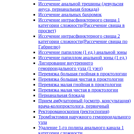
Иссечение анальной трещины (девульсия
ануса, перианальная блокада)
Иссечение анальных бахромок
Иссечение интрасфинктерного свища 1
категории сложности(Рассечение свища в
просвет)
Иссечение интрасфинктерного свища 2
категории сложности(Рассечение свища по
Габриелю)
Иссечение папиллом (1 ед.) анальной зоны
Иссечение папиллом анальной зоны (1 ед.)
Лигирование внутреннего
геморроидального узла (1 узел)
Перевязка большая гнойная в проктологии
Перевязка большая чистая в проктологии
Перевязка малая гнойная в проктологии
Перевязка малая чистая в проктологии
Перианальная блокада
Прием амбулаторный (осмотр, консультация)
врача-колопроктолога, первичный
Ректороманоскопия (ректоспопия)
Тромбэктомия наружного геморроидального
узла
Удаление 1-го полипа анального канала 1
категории сложности