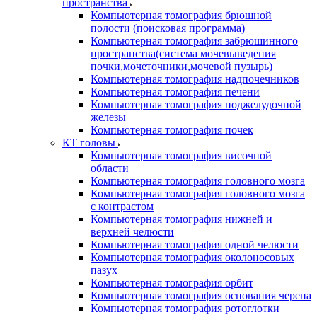
пространства
Компьютерная томография брюшной
полости (поисковая программа)
Компьютерная томография забрюшинного
пространства(система мочевыведения
почки,мочеточники,мочевой пузырь)
Компьютерная томография надпочечников
Компьютерная томография печени
Компьютерная томография поджелудочной
железы
Компьютерная томография почек
КТ головы
Компьютерная томография височной
области
Компьютерная томография головного мозга
Компьютерная томография головного мозга
с контрастом
Компьютерная томография нижней и
верхней челюсти
Компьютерная томография одной челюсти
Компьютерная томография околоносовых
пазух
Компьютерная томография орбит
Компьютерная томография основания черепа
Компьютерная томография ротоглотки