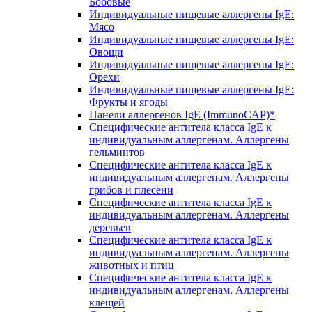
Бобовые
Индивидуальные пищевые аллергены IgE:
Мясо
Индивидуальные пищевые аллергены IgE:
Овощи
Индивидуальные пищевые аллергены IgE:
Орехи
Индивидуальные пищевые аллергены IgE:
Фрукты и ягоды
Панели аллергенов IgE (ImmunoCAP)*
Специфические антитела класса IgE к
индивидуальным аллергенам. Аллергены
гельминтов
Специфические антитела класса IgE к
индивидуальным аллергенам. Аллергены
грибов и плесени
Специфические антитела класса IgE к
индивидуальным аллергенам. Аллергены
деревьев
Специфические антитела класса IgE к
индивидуальным аллергенам. Аллергены
животных и птиц
Специфические антитела класса IgE к
индивидуальным аллергенам. Аллергены
клещей