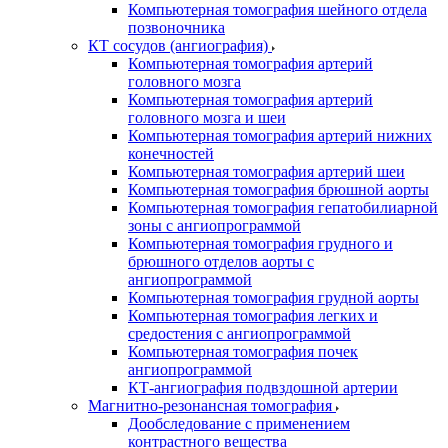
Компьютерная томография шейного отдела
позвоночника
КТ сосудов (ангиография)
Компьютерная томография артерий
головного мозга
Компьютерная томография артерий
головного мозга и шеи
Компьютерная томография артерий нижних
конечностей
Компьютерная томография артерий шеи
Компьютерная томография брюшной аорты
Компьютерная томография гепатобилиарной
зоны с ангиопрограммой
Компьютерная томография грудного и
брюшного отделов аорты с
ангиопрограммой
Компьютерная томография грудной аорты
Компьютерная томография легких и
средостения с ангиопрограммой
Компьютерная томография почек
ангиопрограммой
КТ-ангиография подвздошной артерии
Магнитно-резонансная томография
Дообследование с применением
контрастного вещества