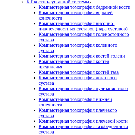
КТ костно-суставной системы
Компьютерная томография бедренной кости
Компьютерная томография верхней
конечности
Компьютерная томография височно-
нижнечелюстных суставов (пара суставов)
Компьютерная томография голеностопного
сустава
Компьютерная томография коленного
сустава
Компьютерная томография костей голени
Компьютерная томография костей
предплечья
Компьютерная томография костей таза
Компьютерная томография локтевого
сустава
Компьютерная томография лучезапястного
сустава
Компьютерная томография нижней
конечности
Компьютерная томография плечевого
сустава
Компьютерная томография плечевой кости
Компьютерная томография тазобедренного
сустава