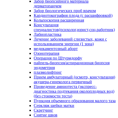
Забор биопсийного материала
дерматопанчем
Забор биологических проб врачом
Кардиотокография плода (с расшифровкой)
Кольпоскопия расширенная
Консультация
специалистов(психолог,юрист,соц.работник)
Лабиопластика
Лечение заболеваний слизистых, кожи с
использованием энергии (1 зона)
медикаментозный аборт
Озонотерапия
Операция по Штурмдорфу
пайпель-биопсия/аспирационная биопсия
эндометрия
плазмолифтинг
Прием амбулаторный (осмотр, консультация)
акушера-гинеколога первичный
Проведение амниотеста (экспресс-
диагностика подтекания околоплодных вод)
(без стоимости теста)
Пункция объемного образования малого таза
Серкляж шейки матки
Скретчинг
Снятие швов