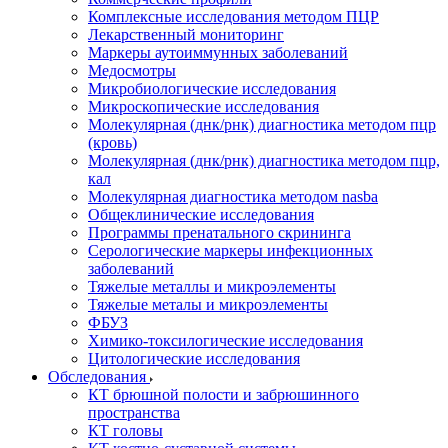
Комплексные исследования методом ПЦР
Лекарственный мониторинг
Маркеры аутоиммунных заболеваний
Медосмотры
Микробиологические исследования
Микроскопические исследования
Молекулярная (днк/рнк) диагностика методом пцр
(кровь)
Молекулярная (днк/рнк) диагностика методом пцр,
кал
Молекулярная диагностика методом nasba
Общеклинические исследования
Программы пренатального скрининга
Серологические маркеры инфекционных
заболеваний
Тяжелые металлы и микроэлементы
Тяжелые металы и микроэлементы
ФБУЗ
Химико-токсилогические исследования
Цитологические исследования
Обследования
КТ брюшной полости и забрюшинного
пространства
КТ головы