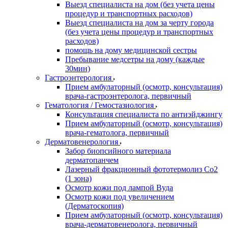
Выезд специалиста на дом (без учета цены
процедур и транспортных расходов)
Выезд специалиста на дом за черту города
(без учета цены процедур и транспортных
расходов)
помощь на дому медицинской сестры
Пребывание медсетры на дому (каждые
30мин)
Гастроэнтерология
Прием амбулаторный (осмотр, консультация)
врача-гастроэнтеролога, первичный
Гематология / Гемостазиология
Консультация специалиста по антиэйджингу
Прием амбулаторный (осмотр, консультация)
врача-гематолога, первичный
Дерматовенерология
Забор биопсийного материала
дерматопанчем
Лазерный фракционный фототермолиз Со2
(1 зона)
Осмотр кожи под лампой Вуда
Осмотр кожи под увеличением
(Дерматоскопия)
Прием амбулаторный (осмотр, консультация)
врача-дерматовенеролога, первичный