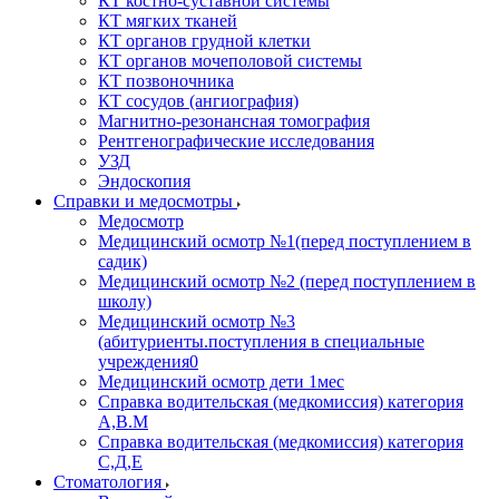
КТ костно-суставной системы
КТ мягких тканей
КТ органов грудной клетки
КТ органов мочеполовой системы
КТ позвоночника
КТ сосудов (ангиография)
Магнитно-резонансная томография
Рентгенографические исследования
УЗД
Эндоскопия
Справки и медосмотры
Медосмотр
Медицинский осмотр №1(перед поступлением в
садик)
Медицинский осмотр №2 (перед поступлением в
школу)
Медицинский осмотр №3
(абитуриенты.поступления в специальные
учреждения0
Медицинский осмотр дети 1мес
Справка водительская (медкомиссия) категория
А,В.М
Справка водительская (медкомиссия) категория
С,Д,Е
Стоматология