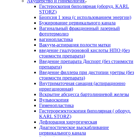
Акушерство и гинекология
Гистероскопия биполярная (оборуд. KARL
STORZ)
Биопсия 1 зона (с использованием энергии)
Бужирование цервикального канала
Вагинальный фракционный лазерный
фототермолиз
вагинопластика
Вакуум-аспирация полости матки
введение гиалуроновой кислоты НПО (без
стоимости препарата)
Введение препарата Диспорт (без стоимости
препарата)
Введение филлера при дистопии уретры (без
стоимости препарата)
Внутриматочная санация (аспирационно
ирригационная)
Вскрытие абсцесса бартолиниевой железы
Вульвоскопия
Гименопластика
Гистерорезектоскопия биполярная ( оборуд.
KARL STORZ)
Дефлорация хирургическая
Диагностическое выскабливание
цервикального канала