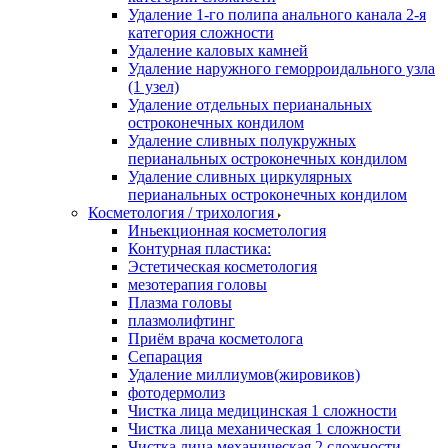
Удаление 1-го полипа анального канала 2-я
категория сложности
Удаление каловых камней
Удаление наружного геморроидального узла
(1 узел)
Удаление отдельных перианальных
остроконечных кондилом
Удаление сливных полукружных
перианальных остроконечных кондилом
Удаление сливных циркулярных
перианальных остроконечных кондилом
Косметология / трихология
Иньекционная косметология
Контурная пластика:
Эстетическая косметология
мезотерапия головы
Плазма головы
плазмолифтинг
Приём врача косметолога
Сепарация
Удаление миллиумов(жировиков)
фотодермолиз
Чистка лица медицинская 1 сложности
Чистка лица механическая 1 сложности
Чистка лица механическая 2 сложности