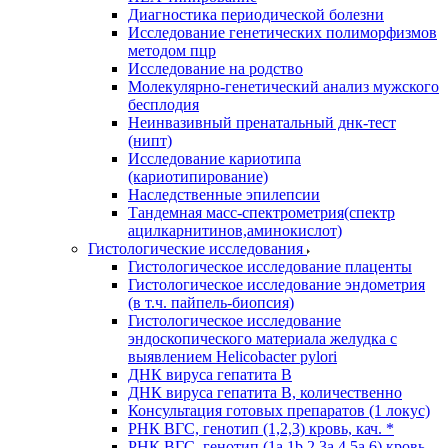
Диагностика периодической болезни
Исследование генетических полиморфизмов
методом пцр
Исследование на родство
Молекулярно-генетический анализ мужского
бесплодия
Неинвазивный пренатальный днк-тест
(нипт)
Исследование кариотипа
(кариотипирование)
Наследственные эпилепсии
Тандемная масс-спектрометрия(спектр
ацилкарнитинов,аминокислот)
Гистологические исследования
Гистологическое исследование плаценты
Гистологическое исследование эндометрия
(в т.ч. пайпель-биопсия)
Гистологическое исследование
эндоскопического материала желудка с
выявлением Helicobacter pylori
ДНК вируса гепатита B
ДНК вируса гепатита B, количественно
Консультация готовых препаратов (1 локус)
РНК ВГC, генотип (1,2,3) кровь, кач. *
РНК ВГC, генотип (1a,1b,2,3a,4,5a,6) кровь,