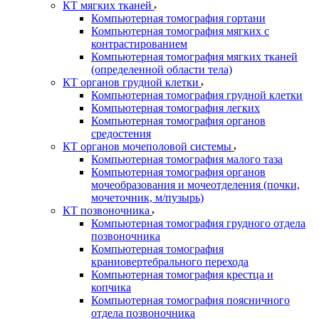
КТ мягких тканей
Компьютерная томография гортани
Компьютерная томография мягких с
контрастированием
Компьютерная томография мягких тканей
(определенной области тела)
КТ органов грудной клетки
Компьютерная томография грудной клетки
Компьютерная томография легких
Компьютерная томография органов
средостения
КТ органов мочеполовой системы
Компьютерная томография малого таза
Компьютерная томография органов
мочеобразования и мочеотделения (почки,
мочеточник, м/пузырь)
КТ позвоночника
Компьютерная томография грудного отдела
позвоночника
Компьютерная томография
краниовертебрального перехода
Компьютерная томография крестца и
копчика
Компьютерная томография поясничного
отдела позвоночника