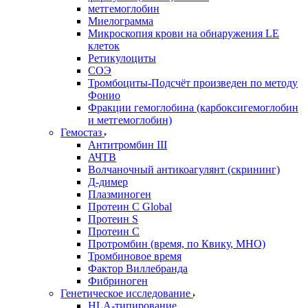
метгемоглобин
Миелограмма
Микроскопия крови на обнаружения LE
клеток
Ретикулоциты
СОЭ
Тромбоциты-Подсчёт произведен по методу
Фонио
Фракции гемоглобина (карбоксигемоглобин
и метгемоглобин)
Гемостаз
Антитромбин III
АЧТВ
Волчаночный антикоагулянт (скрининг)
Д-димер
Плазминоген
Протеин C Global
Протеин S
Протеин С
Протромбин (время, по Квику, МНО)
Тромбиновое время
Фактор Виллебранда
Фибриноген
Генетическое исследование
HLA-типирование