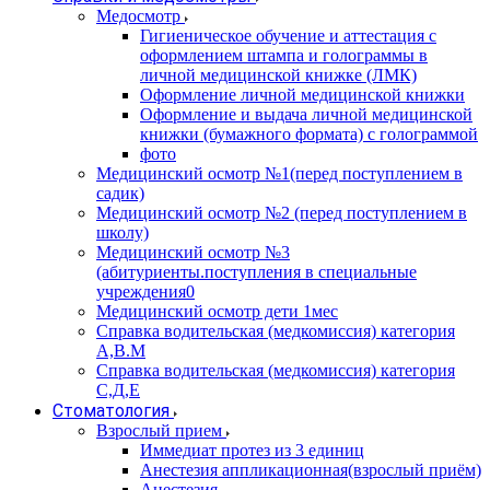
Медосмотр
Гигиеническое обучение и аттестация с
оформлением штампа и голограммы в
личной медицинской книжке (ЛМК)
Оформление личной медицинской книжки
Оформление и выдача личной медицинской
книжки (бумажного формата) с голограммой
фото
Медицинский осмотр №1(перед поступлением в
садик)
Медицинский осмотр №2 (перед поступлением в
школу)
Медицинский осмотр №3
(абитуриенты.поступления в специальные
учреждения0
Медицинский осмотр дети 1мес
Справка водительская (медкомиссия) категория
А,В.М
Справка водительская (медкомиссия) категория
С,Д,Е
Стоматология
Взрослый прием
Иммедиат протез из 3 единиц
Анестезия аппликационная(взрослый приём)
Анестезия