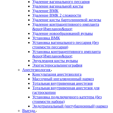
Удаление вагинального пессария
Удаление вагинальной кисты
Удаление ВМК
Удаление ВМК 2 сложности
Удаление кисты бартолиниевой железы
Удаление контрацептивного импланта
&quot;Импланон&quot;
Удаление новообразований вульвы
Установка ВМК
Установка вагинального пессария (без
стоимости пессария)
Установка контрацептивного импланта
&quot;Импланон&quot;
Энуклеация кисты вульвы
Эхогистеросальпингография
Анестезиология
Консультация анестезиолога
Массочный ингаляционный наркоз
Тотальная внутривенная анестезия
Тотальная внутривенная анестезия для
гастроскопии
Установка подключичного катетера (без
стоимости набора)
Эндотрахеальный (интубационный) наркоз
Выезда