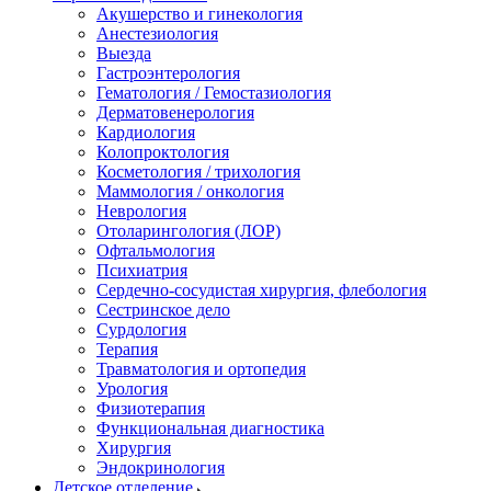
Акушерство и гинекология
Анестезиология
Выезда
Гастроэнтерология
Гематология / Гемостазиология
Дерматовенерология
Кардиология
Колопроктология
Косметология / трихология
Маммология / онкология
Неврология
Отоларингология (ЛОР)
Офтальмология
Психиатрия
Сердечно-сосудистая хирургия, флебология
Сестринское дело
Сурдология
Терапия
Травматология и ортопедия
Урология
Физиотерапия
Функциональная диагностика
Хирургия
Эндокринология
Детское отделение