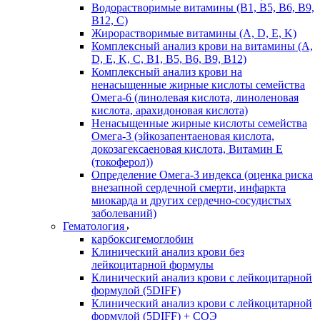
Водорастворимые витамины (B1, B5, B6, В9,
В12, С)
Жирорастворимые витамины (A, D, E, K)
Комплексный анализ крови на витамины (A,
D, E, K, C, B1, B5, B6, В9, B12)
Комплексный анализ крови на
ненасыщенные жирные кислоты семейства
Омега-6 (линолевая кислота, линоленовая
кислота, арахидоновая кислота)
Ненасыщенные жирные кислоты семейства
Омега-3 (эйкозапентаеновая кислота,
докозагексаеновая кислота, Витамин E
(токоферол))
Определение Омега-3 индекса (оценка риска
внезапной сердечной смерти, инфаркта
миокарда и других сердечно-сосудистых
заболеваний)
Гематология
карбоксигемоглобин
Клинический анализ крови без
лейкоцитарной формулы
Клинический анализ крови с лейкоцитарной
формулой (5DIFF)
Клинический анализ крови с лейкоцитарной
формулой (5DIFF) + СОЭ