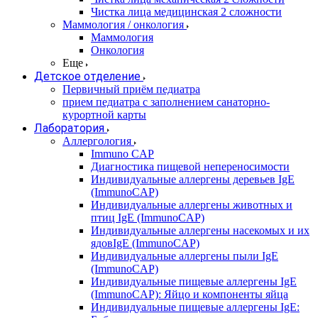
Чистка лица медицинская 2 сложности
Маммология / онкология
Маммология
Онкология
Еще
Детское отделение
Первичный приём педиатра
прием педиатра с заполнением санаторно-
курортной карты
Лаборатория
Аллергология
Immuno CAP
Диагностика пищевой непереносимости
Индивидуальные аллергены деревьев IgE
(ImmunoCAP)
Индивидуальные аллергены животных и
птиц IgE (ImmunoCAP)
Индивидуальные аллергены насекомых и их
ядовIgE (ImmunoCAP)
Индивидуальные аллергены пыли IgE
(ImmunoCAP)
Индивидуальные пищевые аллергены IgE
(ImmunoCAP): Яйцо и компоненты яйца
Индивидуальные пищевые аллергены IgE: