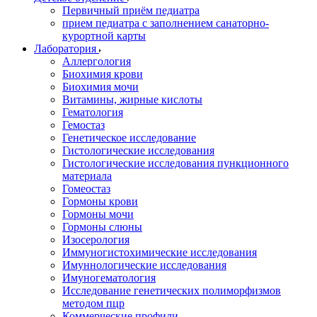
Первичный приём педиатра
прием педиатра с заполнением санаторно-
курортной карты
Лаборатория
Аллергология
Биохимия крови
Биохимия мочи
Витамины, жирные кислоты
Гематология
Гемостаз
Генетическое исследование
Гистологические исследования
Гистологические исследования пункционного
материала
Гомеостаз
Гормоны крови
Гормоны мочи
Гормоны слюны
Изосерология
Иммуногистохимические исследования
Имуннологические исследования
Имуногематология
Исследование генетических полиморфизмов
методом пцр
Коммерческие профили