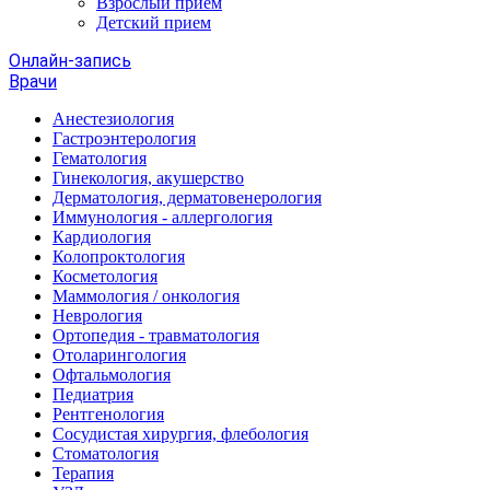
Взрослый прием
Детский прием
Онлайн-запись
Врачи
Анестезиология
Гастроэнтерология
Гематология
Гинекология, акушерство
Дерматология, дерматовенерология
Иммунология - аллергология
Кардиология
Колопроктология
Косметология
Маммология / онкология
Неврология
Ортопедия - травматология
Отоларингология
Офтальмология
Педиатрия
Рентгенология
Сосудистая хирургия, флебология
Стоматология
Терапия