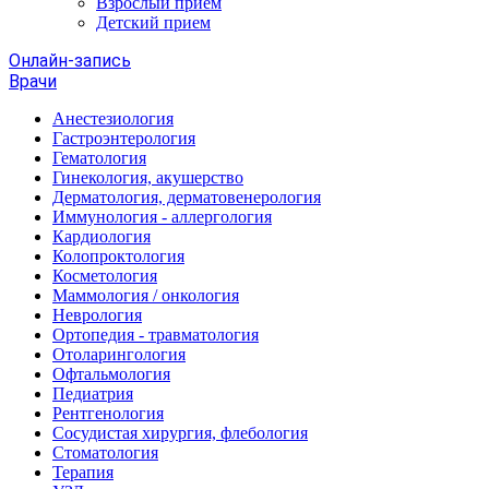
Взрослый прием
Детский прием
Онлайн-запись
Врачи
Анестезиология
Гастроэнтерология
Гематология
Гинекология, акушерство
Дерматология, дерматовенерология
Иммунология - аллергология
Кардиология
Колопроктология
Косметология
Маммология / онкология
Неврология
Ортопедия - травматология
Отоларингология
Офтальмология
Педиатрия
Рентгенология
Сосудистая хирургия, флебология
Стоматология
Терапия