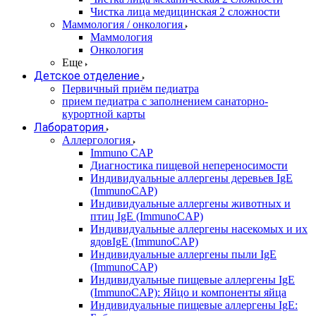
Чистка лица медицинская 2 сложности
Маммология / онкология
Маммология
Онкология
Еще
Детское отделение
Первичный приём педиатра
прием педиатра с заполнением санаторно-
курортной карты
Лаборатория
Аллергология
Immuno CAP
Диагностика пищевой непереносимости
Индивидуальные аллергены деревьев IgE
(ImmunoCAP)
Индивидуальные аллергены животных и
птиц IgE (ImmunoCAP)
Индивидуальные аллергены насекомых и их
ядовIgE (ImmunoCAP)
Индивидуальные аллергены пыли IgE
(ImmunoCAP)
Индивидуальные пищевые аллергены IgE
(ImmunoCAP): Яйцо и компоненты яйца
Индивидуальные пищевые аллергены IgE: