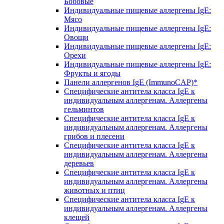
Бобовые
Индивидуальные пищевые аллергены IgE:
Мясо
Индивидуальные пищевые аллергены IgE:
Овощи
Индивидуальные пищевые аллергены IgE:
Орехи
Индивидуальные пищевые аллергены IgE:
Фрукты и ягоды
Панели аллергенов IgE (ImmunoCAP)*
Специфические антитела класса IgE к
индивидуальным аллергенам. Аллергены
гельминтов
Специфические антитела класса IgE к
индивидуальным аллергенам. Аллергены
грибов и плесени
Специфические антитела класса IgE к
индивидуальным аллергенам. Аллергены
деревьев
Специфические антитела класса IgE к
индивидуальным аллергенам. Аллергены
животных и птиц
Специфические антитела класса IgE к
индивидуальным аллергенам. Аллергены
клещей