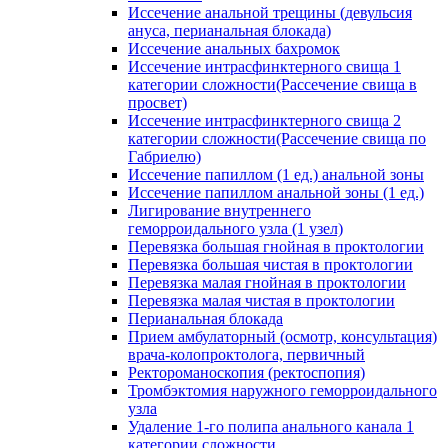
Иссечение анальной трещины (девульсия
ануса, перианальная блокада)
Иссечение анальных бахромок
Иссечение интрасфинктерного свища 1
категории сложности(Рассечение свища в
просвет)
Иссечение интрасфинктерного свища 2
категории сложности(Рассечение свища по
Габриелю)
Иссечение папиллом (1 ед.) анальной зоны
Иссечение папиллом анальной зоны (1 ед.)
Лигирование внутреннего
геморроидального узла (1 узел)
Перевязка большая гнойная в проктологии
Перевязка большая чистая в проктологии
Перевязка малая гнойная в проктологии
Перевязка малая чистая в проктологии
Перианальная блокада
Прием амбулаторный (осмотр, консультация)
врача-колопроктолога, первичный
Ректороманоскопия (ректоспопия)
Тромбэктомия наружного геморроидального
узла
Удаление 1-го полипа анального канала 1
категории сложности