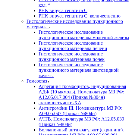
кол. *
РНК вируса гепатита C
РНК вируса гепатита C, количественно
Гистологические исследования пункционного
материала
Гистологическое исследование
пункционного материала молочной железы
Гистологическое исследование
пункционного материала печени
Гистологическое исследование
пункционного материала почек
Гистологическое исследование
пункционного материала щитовидной
железы
Гомеостаз
Агрегация тромбоцитов, индуцированная
АДФ (10 мкмоль). Номенклатура МЗ РФ:
A12.05.017.004 (Приказ №804н)
активность анти-ХА
Антитромбин III. Номенклатура МЗ РФ:
A09.05.047 (Приказ №804н)
АЧТВ. Номенклатура МЗ РФ: A12.05.039
(Приказ №804н)
Волчаночный антикоагулянт (скрининг).