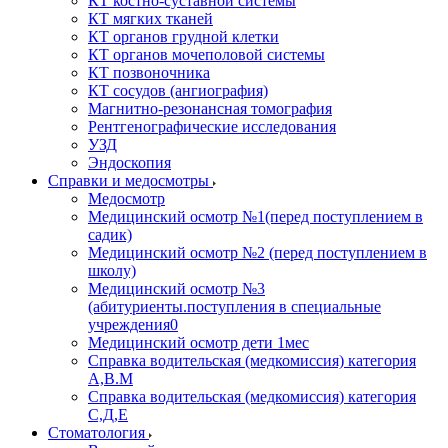
КТ костно-суставной системы
КТ мягких тканей
КТ органов грудной клетки
КТ органов мочеполовой системы
КТ позвоночника
КТ сосудов (ангиография)
Магнитно-резонансная томография
Рентгенографические исследования
УЗД
Эндоскопия
Справки и медосмотры
Медосмотр
Медицинский осмотр №1(перед поступлением в
садик)
Медицинский осмотр №2 (перед поступлением в
школу)
Медицинский осмотр №3
(абитуриенты.поступления в специальные
учреждения0
Медицинский осмотр дети 1мес
Справка водительская (медкомиссия) категория
А,В.М
Справка водительская (медкомиссия) категория
С,Д,Е
Стоматология