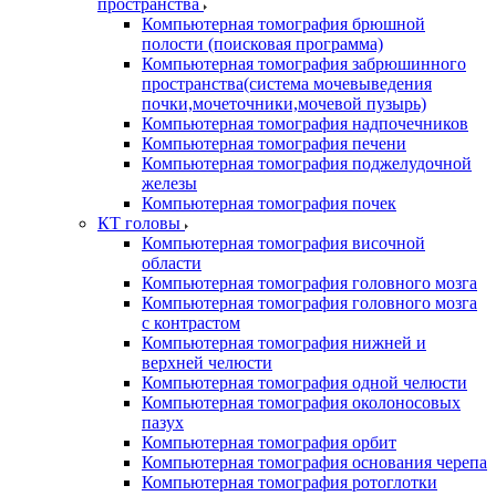
пространства
Компьютерная томография брюшной
полости (поисковая программа)
Компьютерная томография забрюшинного
пространства(система мочевыведения
почки,мочеточники,мочевой пузырь)
Компьютерная томография надпочечников
Компьютерная томография печени
Компьютерная томография поджелудочной
железы
Компьютерная томография почек
КТ головы
Компьютерная томография височной
области
Компьютерная томография головного мозга
Компьютерная томография головного мозга
с контрастом
Компьютерная томография нижней и
верхней челюсти
Компьютерная томография одной челюсти
Компьютерная томография околоносовых
пазух
Компьютерная томография орбит
Компьютерная томография основания черепа
Компьютерная томография ротоглотки