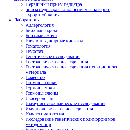
Первичный приём педиатра
прием педиатра с заполнением санаторно-
курортной карты
Лаборатория
Аллергология
Биохимия крови
Биохимия мочи
Витамины, жирные кислоты
Гематология
Гемостаз
Генетическое исследование
Гистологические исследования
Гистологические исследования пункционного
материала
Гомеостаз
Гормоны крови
Гормоны мочи
Гормоны слюны
Изосерология
Иммуногистохимические исследования
Имуннологические исследования
Имуногематология
Исследование генетических полиморфизмов
методом пцр
Коммерческие профили