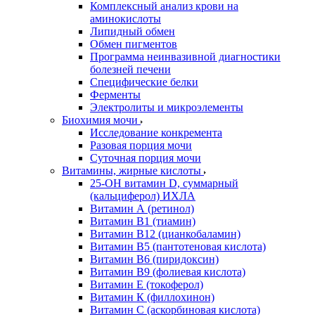
Комплексный анализ крови на
аминокислоты
Липидный обмен
Обмен пигментов
Программа неинвазивной диагностики
болезней печени
Специфические белки
Ферменты
Электролиты и микроэлементы
Биохимия мочи
Исследование конкремента
Разовая порция мочи
Суточная порция мочи
Витамины, жирные кислоты
25-OH витамин D, суммарный
(кальциферол) ИХЛА
Витамин А (ретинол)
Витамин В1 (тиамин)
Витамин В12 (цианкобаламин)
Витамин В5 (пантотеновая кислота)
Витамин В6 (пиридоксин)
Витамин В9 (фолиевая кислота)
Витамин Е (токоферол)
Витамин К (филлохинон)
Витамин С (аскорбиновая кислота)