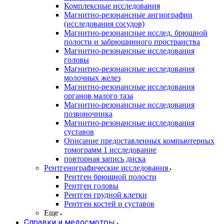
Комплексные исследования
Магнитно-резонансные ангиографии
(исследования сосудов)
Магнитно-резонансные исслед. брюшной
полости и забрюшинного пространства
Магнитно-резонансные исследования
головы
Магнитно-резонансные исследования
молочных желез
Магнитно-резонансные исследования
органов малого таза
Магнитно-резонансные исследования
позвоночника
Магнитно-резонансные исследования
суставов
Описание предоставленных компьютерных
томограмм 1 исследование
повторная запись диска
Рентгенографические исследования
Рентген брюшной полости
Рентген головы
Рентген грудной клетки
Рентген костей и суставов
Еще
Справки и медосмотры