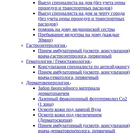
Выезд специалиста на дом (без учета цены
процедур и транспортных расходов)
Выезд специалиста на дом за черту города
(без учета цены процедур и транспортных
расходов)
помощь на дому медицинской сестры
Пребывание медсетры на дому (каждые
30мин)
Гастроэнтерология
Прием амбулаторный (осмотр, консультация)
врача-гастроэнтеролога, первичный
Гематология / Гемостазиология
Консультация специалиста по антиэйджингу
Прием амбулаторный (осмотр, консультация)
врача-гематолога, первичный
Дерматовенерология
Забор биопсийного материала
дерматопанчем
Лазерный фракционный фототермолиз Со2
(1 зона)
Осмотр кожи под лампой Вуда
Осмотр кожи под увеличением
(Дерматоскопия)
Прием амбулаторный (осмотр, консультация)
врача-дерматовенеролога, первичный