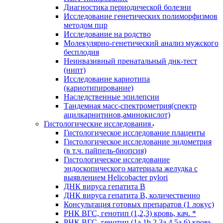
Диагностика периодической болезни
Исследование генетических полиморфизмов
методом пцр
Исследование на родство
Молекулярно-генетический анализ мужского
бесплодия
Неинвазивный пренатальный днк-тест
(нипт)
Исследование кариотипа
(кариотипирование)
Наследственные эпилепсии
Тандемная масс-спектрометрия(спектр
ацилкарнитинов,аминокислот)
Гистологические исследования
Гистологическое исследование плаценты
Гистологическое исследование эндометрия
(в т.ч. пайпель-биопсия)
Гистологическое исследование
эндоскопического материала желудка с
выявлением Helicobacter pylori
ДНК вируса гепатита B
ДНК вируса гепатита B, количественно
Консультация готовых препаратов (1 локус)
РНК ВГC, генотип (1,2,3) кровь, кач. *
РНК ВГC, генотип (1a,1b,2,3a,4,5a,6) кровь,