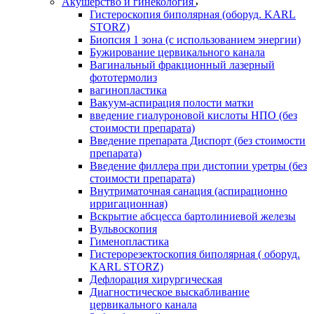
Акушерство и гинекология
Гистероскопия биполярная (оборуд. KARL
STORZ)
Биопсия 1 зона (с использованием энергии)
Бужирование цервикального канала
Вагинальный фракционный лазерный
фототермолиз
вагинопластика
Вакуум-аспирация полости матки
введение гиалуроновой кислоты НПО (без
стоимости препарата)
Введение препарата Диспорт (без стоимости
препарата)
Введение филлера при дистопии уретры (без
стоимости препарата)
Внутриматочная санация (аспирационно
ирригационная)
Вскрытие абсцесса бартолиниевой железы
Вульвоскопия
Гименопластика
Гистерорезектоскопия биполярная ( оборуд.
KARL STORZ)
Дефлорация хирургическая
Диагностическое выскабливание
цервикального канала