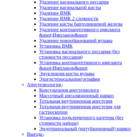
Удаление вагинального пессария
Удаление вагинальной кисты
Удаление ВМК
Удаление ВМК 2 сложности
Удаление кисты бартолиниевой железы
Удаление контрацептивного импланта
&quot;Импланон&quot;
Удаление новообразований вульвы
Установка ВМК
Установка вагинального пессария (без
стоимости пессария)
Установка контрацептивного импланта
&quot;Импланон&quot;
Энуклеация кисты вульвы
Эхогистеросальпингография
Анестезиология
Консультация анестезиолога
Массочный ингаляционный наркоз
Тотальная внутривенная анестезия
Тотальная внутривенная анестезия для
гастроскопии
Установка подключичного катетера (без
стоимости набора)
Эндотрахеальный (интубационный) наркоз
Выезда