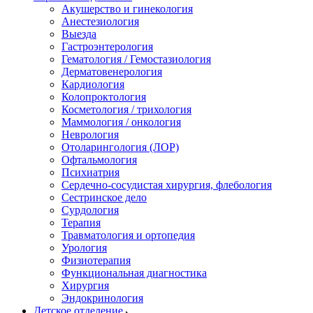
Акушерство и гинекология
Анестезиология
Выезда
Гастроэнтерология
Гематология / Гемостазиология
Дерматовенерология
Кардиология
Колопроктология
Косметология / трихология
Маммология / онкология
Неврология
Отоларингология (ЛОР)
Офтальмология
Психиатрия
Сердечно-сосудистая хирургия, флебология
Сестринское дело
Сурдология
Терапия
Травматология и ортопедия
Урология
Физиотерапия
Функциональная диагностика
Хирургия
Эндокринология
Детское отделение