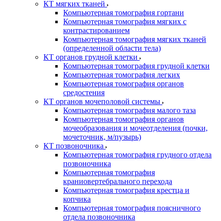
КТ мягких тканей
Компьютерная томография гортани
Компьютерная томография мягких с
контрастированием
Компьютерная томография мягких тканей
(определенной области тела)
КТ органов грудной клетки
Компьютерная томография грудной клетки
Компьютерная томография легких
Компьютерная томография органов
средостения
КТ органов мочеполовой системы
Компьютерная томография малого таза
Компьютерная томография органов
мочеобразования и мочеотделения (почки,
мочеточник, м/пузырь)
КТ позвоночника
Компьютерная томография грудного отдела
позвоночника
Компьютерная томография
краниовертебрального перехода
Компьютерная томография крестца и
копчика
Компьютерная томография поясничного
отдела позвоночника