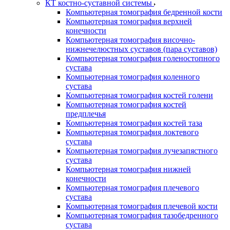
КТ костно-суставной системы
Компьютерная томография бедренной кости
Компьютерная томография верхней
конечности
Компьютерная томография височно-
нижнечелюстных суставов (пара суставов)
Компьютерная томография голеностопного
сустава
Компьютерная томография коленного
сустава
Компьютерная томография костей голени
Компьютерная томография костей
предплечья
Компьютерная томография костей таза
Компьютерная томография локтевого
сустава
Компьютерная томография лучезапястного
сустава
Компьютерная томография нижней
конечности
Компьютерная томография плечевого
сустава
Компьютерная томография плечевой кости
Компьютерная томография тазобедренного
сустава