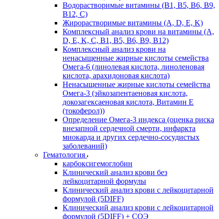
Водорастворимые витамины (B1, B5, B6, В9,
В12, С)
Жирорастворимые витамины (A, D, E, K)
Комплексный анализ крови на витамины (A,
D, E, K, C, B1, B5, B6, В9, B12)
Комплексный анализ крови на
ненасыщенные жирные кислоты семейства
Омега-6 (линолевая кислота, линоленовая
кислота, арахидоновая кислота)
Ненасыщенные жирные кислоты семейства
Омега-3 (эйкозапентаеновая кислота,
докозагексаеновая кислота, Витамин E
(токоферол))
Определение Омега-3 индекса (оценка риска
внезапной сердечной смерти, инфаркта
миокарда и других сердечно-сосудистых
заболеваний)
Гематология
карбоксигемоглобин
Клинический анализ крови без
лейкоцитарной формулы
Клинический анализ крови с лейкоцитарной
формулой (5DIFF)
Клинический анализ крови с лейкоцитарной
формулой (5DIFF) + СОЭ