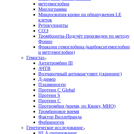
метгемоглобин
Миелограмма
Микроскопия крови на обнаружения LE
клеток
Ретикулоциты
СОЭ
Тромбоциты-Подсчёт произведен по методу
Фонио
Фракции гемоглобина (карбоксигемоглобин
и метгемоглобин)
Гемостаз
Антитромбин III
АЧТВ
Волчаночный антикоагулянт (скрининг)
Д-димер
Плазминоген
Протеин C Global
Протеин S
Протеин С
Протромбин (время, по Квику, МНО)
Тромбиновое время
Фактор Виллебранда
Фибриноген
Генетическое исследование
HLA-типирование