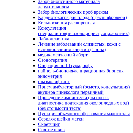
Забор биопсийного материала
дерматопанчем
Забор биологических проб врачом
Кардиотокография плода (с расшифровкой)
Кольпоскопия расширенная
Консультация
специалистов(психолог,юрист,соц.работник)
Лабиопластика
Лечение заболеваний слизистых, кожи с
использованием энергии (1 зона)
медикаментозный аборт
Озонотерапия
Операция по Штурмдорфу
пайпель-биопсия/аспирационная биопсия
эндометрия
плазмолифтинг
Прием амбулаторный (осмотр, консультация)
акушера-гинеколога первичный
Проведение амниотеста (экспресс-
диагностика подтекания околоплодных вод)
(без стоимости теста)
Пункция объемного образования малого таза
Серкляж шейки матки
Скретчинг
Снятие швов