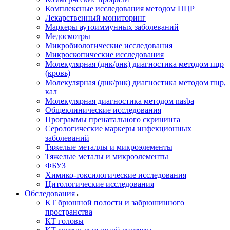
Комплексные исследования методом ПЦР
Лекарственный мониторинг
Маркеры аутоиммунных заболеваний
Медосмотры
Микробиологические исследования
Микроскопические исследования
Молекулярная (днк/рнк) диагностика методом пцр
(кровь)
Молекулярная (днк/рнк) диагностика методом пцр,
кал
Молекулярная диагностика методом nasba
Общеклинические исследования
Программы пренатального скрининга
Серологические маркеры инфекционных
заболеваний
Тяжелые металлы и микроэлементы
Тяжелые металы и микроэлементы
ФБУЗ
Химико-токсилогические исследования
Цитологические исследования
Обследования
КТ брюшной полости и забрюшинного
пространства
КТ головы