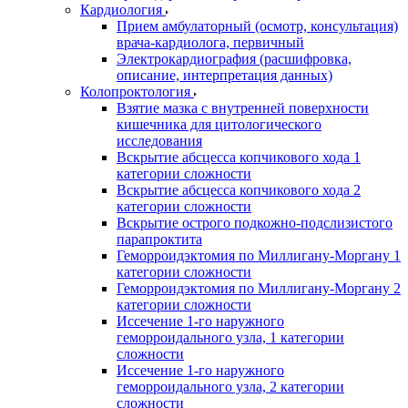
Кардиология
Прием амбулаторный (осмотр, консультация)
врача-кардиолога, первичный
Электрокардиография (расшифровка,
описание, интерпретация данных)
Колопроктология
Взятие мазка с внутренней поверхности
кишечника для цитологического
исследования
Вскрытие абсцесса копчикового хода 1
категории сложности
Вскрытие абсцесса копчикового хода 2
категории сложности
Вскрытие острого подкожно-подслизистого
парапроктита
Геморроидэктомия по Миллигану-Моргану 1
категории сложности
Геморроидэктомия по Миллигану-Моргану 2
категории сложности
Иссечение 1-го наружного
геморроидального узла, 1 категории
сложности
Иссечение 1-го наружного
геморроидального узла, 2 категории
сложности