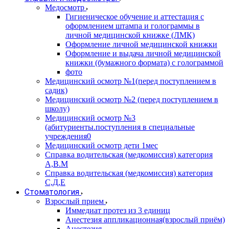
Медосмотр
Гигиеническое обучение и аттестация с
оформлением штампа и голограммы в
личной медицинской книжке (ЛМК)
Оформление личной медицинской книжки
Оформление и выдача личной медицинской
книжки (бумажного формата) с голограммой
фото
Медицинский осмотр №1(перед поступлением в
садик)
Медицинский осмотр №2 (перед поступлением в
школу)
Медицинский осмотр №3
(абитуриенты.поступления в специальные
учреждения0
Медицинский осмотр дети 1мес
Справка водительская (медкомиссия) категория
А,В.М
Справка водительская (медкомиссия) категория
С,Д,Е
Стоматология
Взрослый прием
Иммедиат протез из 3 единиц
Анестезия аппликационная(взрослый приём)
Анестезия