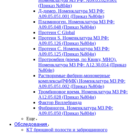
Номенклатура МЗ РФ: A09.05.029.001
(Приказ №804н)
Д-димер. Номенклатура МЗ РФ:
A09.05.051.001 (Приказ №804н)
Плазминоген. Номенклатура МЗ РФ:
A09.05.048 (Приказ №804н)
Протеин C Global
Протеин S. Номенклатура МЗ РФ:
A09.05.126 (Приказ №804н)
Протеин С. Номенклатура МЗ РФ:
A09.05.125 (Приказ №804н)
Протромбин (время, по Квику, МНО).
Номенклатура МЗ РФ: A12.30.014 (Приказ
№804н)
Растворимые фибрин-мономерные
комплексы(РФМК) Номенклатура МЗ РФ:
A09.05.051.002 (Приказ №804н)
Тромбиновое время. Номенклатура МЗ РФ:
A12.05.028 (Приказ №804н)
Фактор Виллебранда
Фибриноген. Номенклатура МЗ РФ:
A09.05.050 (Приказ №804н)
Еще
Обследования
КТ брюшной полости и забрюшинного