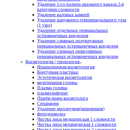
Удаление 1-го полипа анального канала 2-я
категория сложности
Удаление каловых камней
Удаление наружного геморроидального узла
(1 узел)
Удаление отдельных перианальных
остроконечных кондилом
Удаление сливных полукружных
перианальных остроконечных кондилом
Удаление сливных циркулярных
перианальных остроконечных кондилом
Косметология / трихология
Иньекционная косметология
Контурная пластика:
Эстетическая косметология
мезотерапия головы
Плазма головы
плазмолифтинг
Приём врача косметолога
Сепарация
Удаление миллиумов(жировиков)
фотодермолиз
Чистка лица медицинская 1 сложности
Чистка лица механическая 1 сложности
Чистка лица механическая 2 сложности