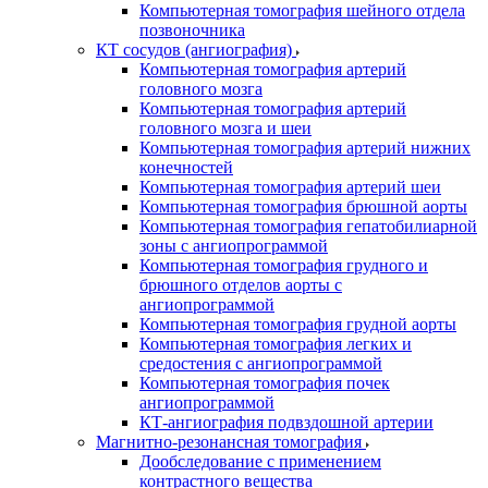
Компьютерная томография шейного отдела
позвоночника
КТ сосудов (ангиография)
Компьютерная томография артерий
головного мозга
Компьютерная томография артерий
головного мозга и шеи
Компьютерная томография артерий нижних
конечностей
Компьютерная томография артерий шеи
Компьютерная томография брюшной аорты
Компьютерная томография гепатобилиарной
зоны с ангиопрограммой
Компьютерная томография грудного и
брюшного отделов аорты с
ангиопрограммой
Компьютерная томография грудной аорты
Компьютерная томография легких и
средостения с ангиопрограммой
Компьютерная томография почек
ангиопрограммой
КТ-ангиография подвздошной артерии
Магнитно-резонансная томография
Дообследование с применением
контрастного вещества