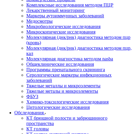
Комплексные исследования методом ПЦР
Лекарственный мониторинг
Маркеры аутоиммунных заболеваний
Медосмотры
Микробиологические исследования
Микроскопические исследования
Молекулярная (днк/рнк) диагностика методом пцр
(кровь)
Молекулярная (днк/рнк) диагностика методом пцр,
кал
Молекулярная диагностика методом nasba
Общеклинические исследования
Программы пренатального скрининга
Серологические маркеры инфекционных
заболеваний
Тяжелые металлы и микроэлементы
Тяжелые металы и микроэлементы
ФБУЗ
Химико-токсилогические исследования
Цитологические исследования
Обследования
КТ брюшной полости и забрюшинного
пространства
КТ головы