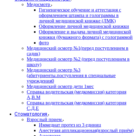
Медосмотр
Гигиеническое обучение и аттестация с
оформлением штампа и голограммы в
личной медицинской книжке (ЛМК)
Оформление личной медицинской книжки
Оформление и выдача личной медицинской
книжки (бумажного формата) с голограммой
фото
Медицинский осмотр №1(перед поступлением в
садик)
Медицинский осмотр №2 (перед поступлением в
школу)
Медицинский осмотр №3
(абитуриенты.поступления в специальные
учреждения0
Медицинский осмотр дети 1мес
Справка водительская (медкомиссия) категория
А,В.М
Справка водительская (медкомиссия) категория
С,Д,Е
Стоматология
Взрослый прием
Иммедиат протез из 3 единиц
Анестезия аппликационная(взрослый приём)
Анестезия