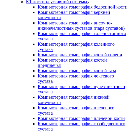
КТ костно-суставной системы
Компьютерная томография бедренной кости
Компьютерная томография верхней
конечности
Компьютерная томография височно-
нижнечелюстных суставов (пара суставов)
Компьютерная томография голеностопного
сустава
Компьютерная томография коленного
сустава
Компьютерная томография костей голени
Компьютерная томография костей
предплечья
Компьютерная томография костей таза
Компьютерная томография локтевого
сустава
Компьютерная томография лучезапястного
сустава
Компьютерная томография нижней
конечности
Компьютерная томография плечевого
сустава
Компьютерная томография плечевой кости
Компьютерная томография тазобедренного
сустава