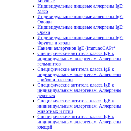
Бобовые
Индивидуальные пищевые аллергены IgE:
Мясо
Индивидуальные пищевые аллергены IgE:
Овощи
Индивидуальные пищевые аллергены IgE:
Орехи
Индивидуальные пищевые аллергены IgE:
Фрукты и ягоды
Панели аллергенов IgE (ImmunoCAP)*
Специфические антитела класса IgE к
индивидуальным аллергенам. Аллергены
гельминтов
Специфические антитела класса IgE к
индивидуальным аллергенам. Аллергены
грибов и плесени
Специфические антитела класса IgE к
индивидуальным аллергенам. Аллергены
деревьев
Специфические антитела класса IgE к
индивидуальным аллергенам. Аллергены
животных и птиц
Специфические антитела класса IgE к
индивидуальным аллергенам. Аллергены
клещей