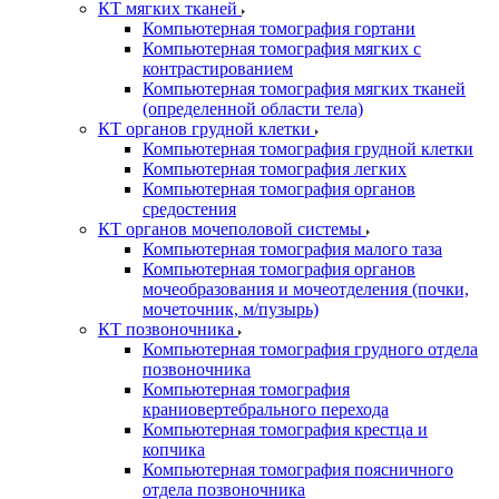
КТ мягких тканей
Компьютерная томография гортани
Компьютерная томография мягких с
контрастированием
Компьютерная томография мягких тканей
(определенной области тела)
КТ органов грудной клетки
Компьютерная томография грудной клетки
Компьютерная томография легких
Компьютерная томография органов
средостения
КТ органов мочеполовой системы
Компьютерная томография малого таза
Компьютерная томография органов
мочеобразования и мочеотделения (почки,
мочеточник, м/пузырь)
КТ позвоночника
Компьютерная томография грудного отдела
позвоночника
Компьютерная томография
краниовертебрального перехода
Компьютерная томография крестца и
копчика
Компьютерная томография поясничного
отдела позвоночника