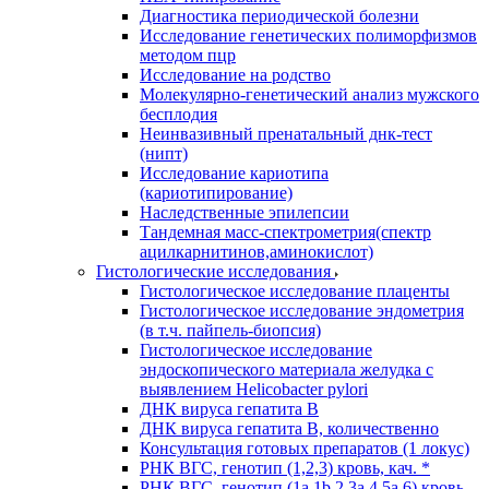
Диагностика периодической болезни
Исследование генетических полиморфизмов
методом пцр
Исследование на родство
Молекулярно-генетический анализ мужского
бесплодия
Неинвазивный пренатальный днк-тест
(нипт)
Исследование кариотипа
(кариотипирование)
Наследственные эпилепсии
Тандемная масс-спектрометрия(спектр
ацилкарнитинов,аминокислот)
Гистологические исследования
Гистологическое исследование плаценты
Гистологическое исследование эндометрия
(в т.ч. пайпель-биопсия)
Гистологическое исследование
эндоскопического материала желудка с
выявлением Helicobacter pylori
ДНК вируса гепатита B
ДНК вируса гепатита B, количественно
Консультация готовых препаратов (1 локус)
РНК ВГC, генотип (1,2,3) кровь, кач. *
РНК ВГC, генотип (1a,1b,2,3a,4,5a,6) кровь,