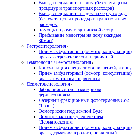
Выезд специалиста на дом (без учета цены
процедур и транспортных расходов)
Выезд специалиста на дом за черту города
(без учета цены процедур и транспортных
расходов)
помощь на дому медицинской сестры
Пребывание медсетры на дому (каждые
30мин)
Гастроэнтерология
Прием амбулаторный (осмотр, консультация)
врача-гастроэнтеролога, первичный
Гематология / Гемостазиология
Консультация специалиста по антиэйджингу
Прием амбулаторный (осмотр, консультация)
врача-гематолога, первичный
Дерматовенерология
Забор биопсийного материала
дерматопанчем
Лазерный фракционный фототермолиз Со2
(1 зона)
Осмотр кожи под лампой Вуда
Осмотр кожи под увеличением
(Дерматоскопия)
Прием амбулаторный (осмотр, консультация)
врача-дерматовенеролога, первичный