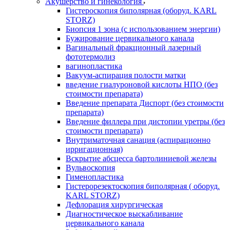
Акушерство и гинекология
Гистероскопия биполярная (оборуд. KARL
STORZ)
Биопсия 1 зона (с использованием энергии)
Бужирование цервикального канала
Вагинальный фракционный лазерный
фототермолиз
вагинопластика
Вакуум-аспирация полости матки
введение гиалуроновой кислоты НПО (без
стоимости препарата)
Введение препарата Диспорт (без стоимости
препарата)
Введение филлера при дистопии уретры (без
стоимости препарата)
Внутриматочная санация (аспирационно
ирригационная)
Вскрытие абсцесса бартолиниевой железы
Вульвоскопия
Гименопластика
Гистерорезектоскопия биполярная ( оборуд.
KARL STORZ)
Дефлорация хирургическая
Диагностическое выскабливание
цервикального канала