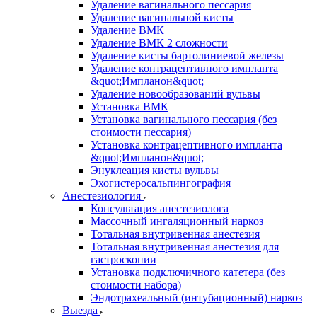
Удаление вагинального пессария
Удаление вагинальной кисты
Удаление ВМК
Удаление ВМК 2 сложности
Удаление кисты бартолиниевой железы
Удаление контрацептивного импланта
&quot;Импланон&quot;
Удаление новообразований вульвы
Установка ВМК
Установка вагинального пессария (без
стоимости пессария)
Установка контрацептивного импланта
&quot;Импланон&quot;
Энуклеация кисты вульвы
Эхогистеросальпингография
Анестезиология
Консультация анестезиолога
Массочный ингаляционный наркоз
Тотальная внутривенная анестезия
Тотальная внутривенная анестезия для
гастроскопии
Установка подключичного катетера (без
стоимости набора)
Эндотрахеальный (интубационный) наркоз
Выезда