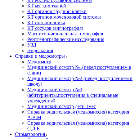
КТ костно-суставной системы
КТ мягких тканей
КТ органов грудной клетки
КТ органов мочеполовой системы
КТ позвоночника
КТ сосудов (ангиография)
Магнитно-резонансная томография
Рентгенографические исследования
УЗД
Эндоскопия
Справки и медосмотры
Медосмотр
Медицинский осмотр №1(перед поступлением в
садик)
Медицинский осмотр №2 (перед поступлением в
школу)
Медицинский осмотр №3
(абитуриенты.поступления в специальные
учреждения0
Медицинский осмотр дети 1мес
Справка водительская (медкомиссия) категория
А,В.М
Справка водительская (медкомиссия) категория
С,Д,Е
Стоматология