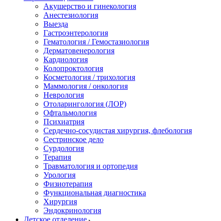
Акушерство и гинекология
Анестезиология
Выезда
Гастроэнтерология
Гематология / Гемостазиология
Дерматовенерология
Кардиология
Колопроктология
Косметология / трихология
Маммология / онкология
Неврология
Отоларингология (ЛОР)
Офтальмология
Психиатрия
Сердечно-сосудистая хирургия, флебология
Сестринское дело
Сурдология
Терапия
Травматология и ортопедия
Урология
Физиотерапия
Функциональная диагностика
Хирургия
Эндокринология
Детское отделение