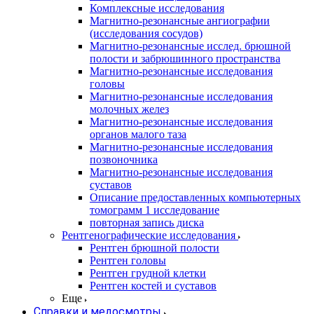
Комплексные исследования
Магнитно-резонансные ангиографии
(исследования сосудов)
Магнитно-резонансные исслед. брюшной
полости и забрюшинного пространства
Магнитно-резонансные исследования
головы
Магнитно-резонансные исследования
молочных желез
Магнитно-резонансные исследования
органов малого таза
Магнитно-резонансные исследования
позвоночника
Магнитно-резонансные исследования
суставов
Описание предоставленных компьютерных
томограмм 1 исследование
повторная запись диска
Рентгенографические исследования
Рентген брюшной полости
Рентген головы
Рентген грудной клетки
Рентген костей и суставов
Еще
Справки и медосмотры