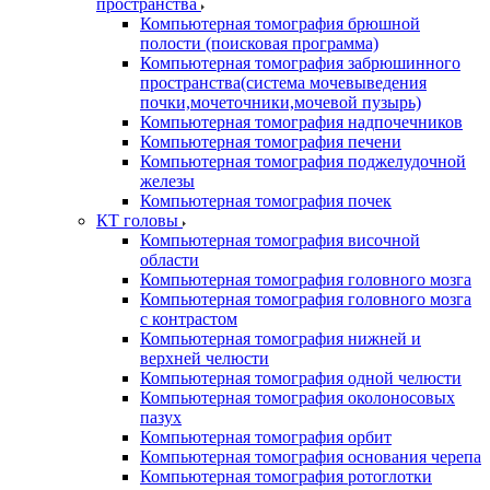
пространства
Компьютерная томография брюшной
полости (поисковая программа)
Компьютерная томография забрюшинного
пространства(система мочевыведения
почки,мочеточники,мочевой пузырь)
Компьютерная томография надпочечников
Компьютерная томография печени
Компьютерная томография поджелудочной
железы
Компьютерная томография почек
КТ головы
Компьютерная томография височной
области
Компьютерная томография головного мозга
Компьютерная томография головного мозга
с контрастом
Компьютерная томография нижней и
верхней челюсти
Компьютерная томография одной челюсти
Компьютерная томография околоносовых
пазух
Компьютерная томография орбит
Компьютерная томография основания черепа
Компьютерная томография ротоглотки