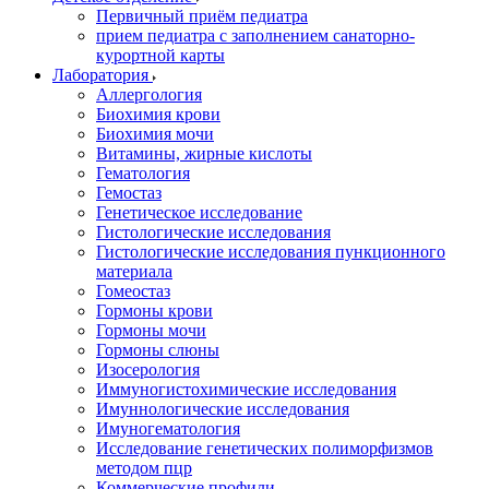
Первичный приём педиатра
прием педиатра с заполнением санаторно-
курортной карты
Лаборатория
Аллергология
Биохимия крови
Биохимия мочи
Витамины, жирные кислоты
Гематология
Гемостаз
Генетическое исследование
Гистологические исследования
Гистологические исследования пункционного
материала
Гомеостаз
Гормоны крови
Гормоны мочи
Гормоны слюны
Изосерология
Иммуногистохимические исследования
Имуннологические исследования
Имуногематология
Исследование генетических полиморфизмов
методом пцр
Коммерческие профили