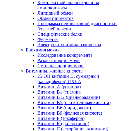
Комплексный анализ крови на
аминокислоты
Липидный обмен
Обмен пигментов
Программа неинвазивной диагностики
болезней печени
Специфические белки
Ферменты
Электролиты и микроэлементы
Биохимия мочи
Исследование конкремента
Разовая порция мочи
Суточная порция мочи
Витамины, жирные кислоты
25-OH витамин D, суммарный
(кальциферол) ИХЛА
Витамин А (ретинол)
Витамин В1 (тиамин)
Витамин В12 (цианкобаламин)
Витамин В5 (пантотеновая кислота)
Витамин В6 (пиридоксин)
Витамин В9 (фолиевая кислота)
Витамин Е (токоферол)
Витамин К (филлохинон)
Витамин С (аскорбиновая кислота)