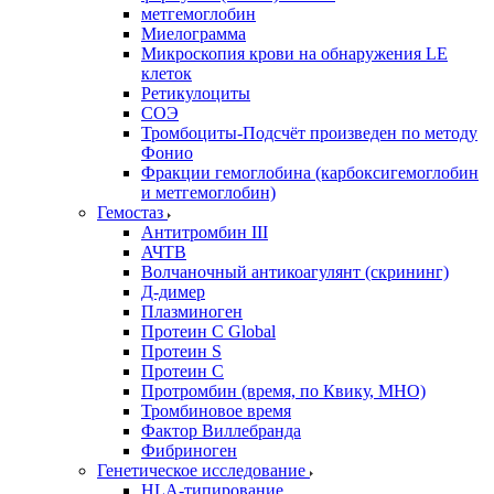
метгемоглобин
Миелограмма
Микроскопия крови на обнаружения LE
клеток
Ретикулоциты
СОЭ
Тромбоциты-Подсчёт произведен по методу
Фонио
Фракции гемоглобина (карбоксигемоглобин
и метгемоглобин)
Гемостаз
Антитромбин III
АЧТВ
Волчаночный антикоагулянт (скрининг)
Д-димер
Плазминоген
Протеин C Global
Протеин S
Протеин С
Протромбин (время, по Квику, МНО)
Тромбиновое время
Фактор Виллебранда
Фибриноген
Генетическое исследование
HLA-типирование