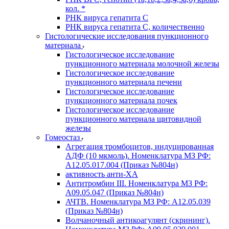
кол. *
РНК вируса гепатита C
РНК вируса гепатита C, количественно
Гистологические исследования пункционного
материала
Гистологическое исследование
пункционного материала молочной железы
Гистологическое исследование
пункционного материала печени
Гистологическое исследование
пункционного материала почек
Гистологическое исследование
пункционного материала щитовидной
железы
Гомеостаз
Агрегация тромбоцитов, индуцированная
АДФ (10 мкмоль). Номенклатура МЗ РФ:
A12.05.017.004 (Приказ №804н)
активность анти-ХА
Антитромбин III. Номенклатура МЗ РФ:
A09.05.047 (Приказ №804н)
АЧТВ. Номенклатура МЗ РФ: A12.05.039
(Приказ №804н)
Волчаночный антикоагулянт (скрининг).