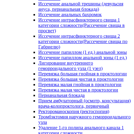
Иссечение анальной трещины (девульсия
ануса, перианальная блокада)
Иссечение анальных бахромок
Иссечение интрасфинктерного свища 1
категории сложности(Рассечение свища в
просвет)
Иссечение интрасфинктерного свища 2
категории сложности(Рассечение свища по
Габриелю)
Иссечение папиллом (1 ед.) анальной зоны
Иссечение папиллом анальной зоны (1 ед.)
Лигирование внутреннего
геморроидального узла (1 узел)
Перевязка большая гнойная в проктологии
Перевязка большая чистая в проктологии
Перевязка малая гнойная в проктологии
Перевязка малая чистая в проктологии
Перианальная блокада
Прием амбулаторный (осмотр, консультация)
врача-колопроктолога, первичный
Ректороманоскопия (ректоспопия)
Тромбэктомия наружного геморроидального
узла
Удаление 1-го полипа анального канала 1
категории сложности