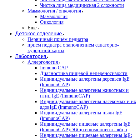
Чистка лица медицинская 2 сложности
Маммология / онкология
Маммология
Онкология
Еще
Детское отделение
Первичный приём педиатра
прием педиатра с заполнением санаторно-
курортной карты
Лаборатория
Аллергология
Immuno CAP
Диагностика пищевой непереносимости
Индивидуальные аллергены деревьев IgE
(ImmunoCAP)
Индивидуальные аллергены животных и
птиц IgE (ImmunoCAP)
Индивидуальные аллергены насекомых и их
ядовIgE (ImmunoCAP)
Индивидуальные аллергены пыли IgE
(ImmunoCAP)
Индивидуальные пищевые аллергены IgE
(ImmunoCAP): Яйцо и компоненты яйца
Индивидуальные пищевые аллергены IgE: