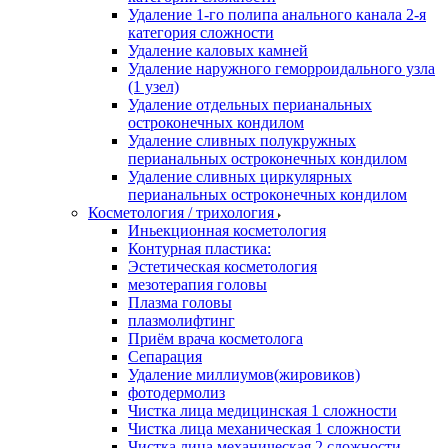
Удаление 1-го полипа анального канала 2-я
категория сложности
Удаление каловых камней
Удаление наружного геморроидального узла
(1 узел)
Удаление отдельных перианальных
остроконечных кондилом
Удаление сливных полукружных
перианальных остроконечных кондилом
Удаление сливных циркулярных
перианальных остроконечных кондилом
Косметология / трихология
Иньекционная косметология
Контурная пластика:
Эстетическая косметология
мезотерапия головы
Плазма головы
плазмолифтинг
Приём врача косметолога
Сепарация
Удаление миллиумов(жировиков)
фотодермолиз
Чистка лица медицинская 1 сложности
Чистка лица механическая 1 сложности
Чистка лица механическая 2 сложности