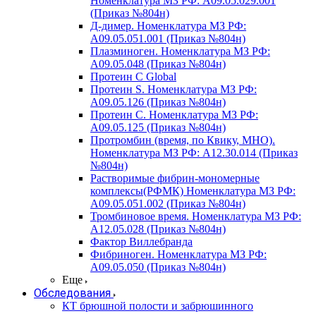
Номенклатура МЗ РФ: A09.05.029.001
(Приказ №804н)
Д-димер. Номенклатура МЗ РФ:
A09.05.051.001 (Приказ №804н)
Плазминоген. Номенклатура МЗ РФ:
A09.05.048 (Приказ №804н)
Протеин C Global
Протеин S. Номенклатура МЗ РФ:
A09.05.126 (Приказ №804н)
Протеин С. Номенклатура МЗ РФ:
A09.05.125 (Приказ №804н)
Протромбин (время, по Квику, МНО).
Номенклатура МЗ РФ: A12.30.014 (Приказ
№804н)
Растворимые фибрин-мономерные
комплексы(РФМК) Номенклатура МЗ РФ:
A09.05.051.002 (Приказ №804н)
Тромбиновое время. Номенклатура МЗ РФ:
A12.05.028 (Приказ №804н)
Фактор Виллебранда
Фибриноген. Номенклатура МЗ РФ:
A09.05.050 (Приказ №804н)
Еще
Обследования
КТ брюшной полости и забрюшинного