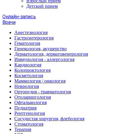
Взрослый прием
Детский прием
Онлайн-запись
Врачи
Анестезиология
Гастроэнтерология
Гематология
Гинекология, акушерство
Дерматология, дерматовенерология
Иммунология - аллергология
Кардиология
Колопроктология
Косметология
Маммология / онкология
Неврология
Ортопедия - травматология
Отоларингология
Офтальмология
Педиатрия
Рентгенология
Сосудистая хирургия, флебология
Стоматология
Терапия