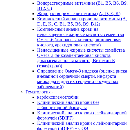
Водорастворимые витамины (B1, B5, B6, В9,
В12, С)
Жирорастворимые витамины (A, D, E, K)
Комплексный анализ крови на витамины (A,
D, E, K, C, B1, B5, B6, В9, B12)
Комплексный анализ крови на
ненасыщенные жирные кислоты семейства
Омега-6 (линолевая кислота, линоленовая
кислота, арахидоновая кислота)
Ненасыщенные жирные кислоты семейства
Омега-3 (эйкозапентаеновая кислота,
докозагексаеновая кислота, Витамин E
(токоферол))
Определение Омега-3 индекса (оценка риска
внезапной сердечной смерти, инфаркта
миокарда и других сердечно-сосудистых
заболеваний)
Гематология
карбоксигемоглобин
Клинический анализ крови без
лейкоцитарной формулы
Клинический анализ крови с лейкоцитарной
формулой (5DIFF)
Клинический анализ крови с лейкоцитарной
формулой (5DIFF) + СОЭ