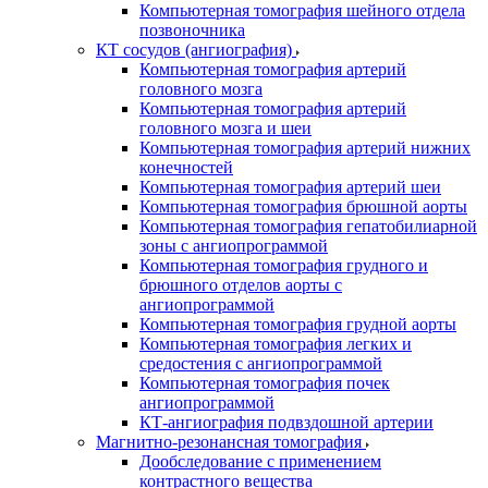
Компьютерная томография шейного отдела
позвоночника
КТ сосудов (ангиография)
Компьютерная томография артерий
головного мозга
Компьютерная томография артерий
головного мозга и шеи
Компьютерная томография артерий нижних
конечностей
Компьютерная томография артерий шеи
Компьютерная томография брюшной аорты
Компьютерная томография гепатобилиарной
зоны с ангиопрограммой
Компьютерная томография грудного и
брюшного отделов аорты с
ангиопрограммой
Компьютерная томография грудной аорты
Компьютерная томография легких и
средостения с ангиопрограммой
Компьютерная томография почек
ангиопрограммой
КТ-ангиография подвздошной артерии
Магнитно-резонансная томография
Дообследование с применением
контрастного вещества