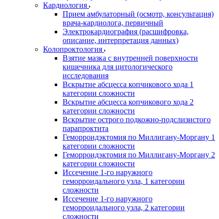
Кардиология
Прием амбулаторный (осмотр, консультация)
врача-кардиолога, первичный
Электрокардиография (расшифровка,
описание, интерпретация данных)
Колопроктология
Взятие мазка с внутренней поверхности
кишечника для цитологического
исследования
Вскрытие абсцесса копчикового хода 1
категории сложности
Вскрытие абсцесса копчикового хода 2
категории сложности
Вскрытие острого подкожно-подслизистого
парапроктита
Геморроидэктомия по Миллигану-Моргану 1
категории сложности
Геморроидэктомия по Миллигану-Моргану 2
категории сложности
Иссечение 1-го наружного
геморроидального узла, 1 категории
сложности
Иссечение 1-го наружного
геморроидального узла, 2 категории
сложности