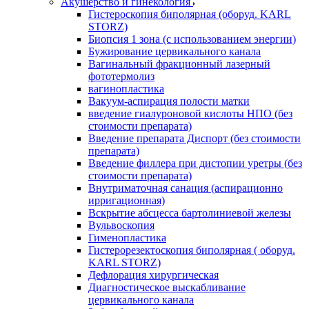
Акушерство и гинекология
Гистероскопия биполярная (оборуд. KARL
STORZ)
Биопсия 1 зона (с использованием энергии)
Бужирование цервикального канала
Вагинальный фракционный лазерный
фототермолиз
вагинопластика
Вакуум-аспирация полости матки
введение гиалуроновой кислоты НПО (без
стоимости препарата)
Введение препарата Диспорт (без стоимости
препарата)
Введение филлера при дистопии уретры (без
стоимости препарата)
Внутриматочная санация (аспирационно
ирригационная)
Вскрытие абсцесса бартолиниевой железы
Вульвоскопия
Гименопластика
Гистерорезектоскопия биполярная ( оборуд.
KARL STORZ)
Дефлорация хирургическая
Диагностическое выскабливание
цервикального канала