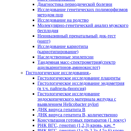
Диагностика периодической болезни
Исследование генетических полиморфизмов
методом пцр
Исследование на родство
Молекулярно-генетический анализ мужского
бесплодия
Неинвазивный пренатальный днк-тест
(нипт)
Исследование кариотипа
(кариотипирование)
Наследственные эпилепсии
Тандемная масс-спектрометрия(спектр
ацилкарнитинов,аминокислот)
Гистологические исследования
Гистологическое исследование плаценты
Гистологическое исследование эндометрия
(в т.ч. пайпель-биопсия)
Гистологическое исследование
эндоскопического материала желудка с
выявлением Helicobacter pylori
ДНК вируса гепатита B
ДНК вируса гепатита B, количественно
Консультация готовых препаратов (1 локус)
РНК ВГC, генотип (1,2,3) кровь, кач. *
РНК ВГC, генотип (1a,1b,2,3a,4,5a,6) кровь,