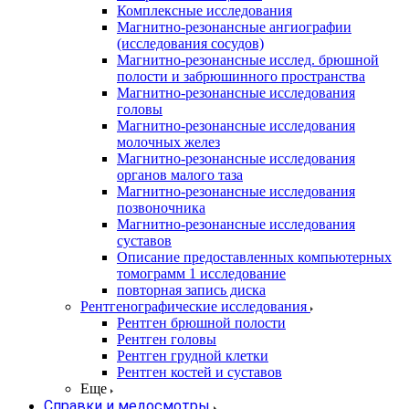
Комплексные исследования
Магнитно-резонансные ангиографии
(исследования сосудов)
Магнитно-резонансные исслед. брюшной
полости и забрюшинного пространства
Магнитно-резонансные исследования
головы
Магнитно-резонансные исследования
молочных желез
Магнитно-резонансные исследования
органов малого таза
Магнитно-резонансные исследования
позвоночника
Магнитно-резонансные исследования
суставов
Описание предоставленных компьютерных
томограмм 1 исследование
повторная запись диска
Рентгенографические исследования
Рентген брюшной полости
Рентген головы
Рентген грудной клетки
Рентген костей и суставов
Еще
Справки и медосмотры