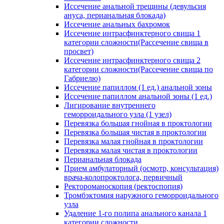
Иссечение анальной трещины (девульсия
ануса, перианальная блокада)
Иссечение анальных бахромок
Иссечение интрасфинктерного свища 1
категории сложности(Рассечение свища в
просвет)
Иссечение интрасфинктерного свища 2
категории сложности(Рассечение свища по
Габриелю)
Иссечение папиллом (1 ед.) анальной зоны
Иссечение папиллом анальной зоны (1 ед.)
Лигирование внутреннего
геморроидального узла (1 узел)
Перевязка большая гнойная в проктологии
Перевязка большая чистая в проктологии
Перевязка малая гнойная в проктологии
Перевязка малая чистая в проктологии
Перианальная блокада
Прием амбулаторный (осмотр, консультация)
врача-колопроктолога, первичный
Ректороманоскопия (ректоспопия)
Тромбэктомия наружного геморроидального
узла
Удаление 1-го полипа анального канала 1
категории сложности