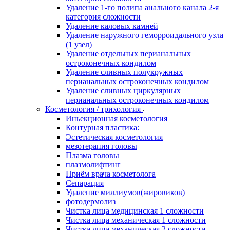
Удаление 1-го полипа анального канала 2-я
категория сложности
Удаление каловых камней
Удаление наружного геморроидального узла
(1 узел)
Удаление отдельных перианальных
остроконечных кондилом
Удаление сливных полукружных
перианальных остроконечных кондилом
Удаление сливных циркулярных
перианальных остроконечных кондилом
Косметология / трихология
Иньекционная косметология
Контурная пластика:
Эстетическая косметология
мезотерапия головы
Плазма головы
плазмолифтинг
Приём врача косметолога
Сепарация
Удаление миллиумов(жировиков)
фотодермолиз
Чистка лица медицинская 1 сложности
Чистка лица механическая 1 сложности
Чистка лица механическая 2 сложности