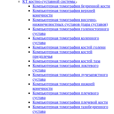
КТ костно-суставной системы
Компьютерная томография бедренной кости
Компьютерная томография верхней
конечности
Компьютерная томография височно-
нижнечелюстных суставов (пара суставов)
Компьютерная томография голеностопного
сустава
Компьютерная томография коленного
сустава
Компьютерная томография костей голени
Компьютерная томография костей
предплечья
Компьютерная томография костей таза
Компьютерная томография локтевого
сустава
Компьютерная томография лучезапястного
сустава
Компьютерная томография нижней
конечности
Компьютерная томография плечевого
сустава
Компьютерная томография плечевой кости
Компьютерная томография тазобедренного
сустава