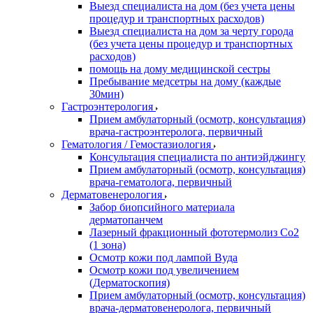
Выезд специалиста на дом (без учета цены
процедур и транспортных расходов)
Выезд специалиста на дом за черту города
(без учета цены процедур и транспортных
расходов)
помощь на дому медицинской сестры
Пребывание медсетры на дому (каждые
30мин)
Гастроэнтерология
Прием амбулаторный (осмотр, консультация)
врача-гастроэнтеролога, первичный
Гематология / Гемостазиология
Консультация специалиста по антиэйджингу
Прием амбулаторный (осмотр, консультация)
врача-гематолога, первичный
Дерматовенерология
Забор биопсийного материала
дерматопанчем
Лазерный фракционный фототермолиз Со2
(1 зона)
Осмотр кожи под лампой Вуда
Осмотр кожи под увеличением
(Дерматоскопия)
Прием амбулаторный (осмотр, консультация)
врача-дерматовенеролога, первичный