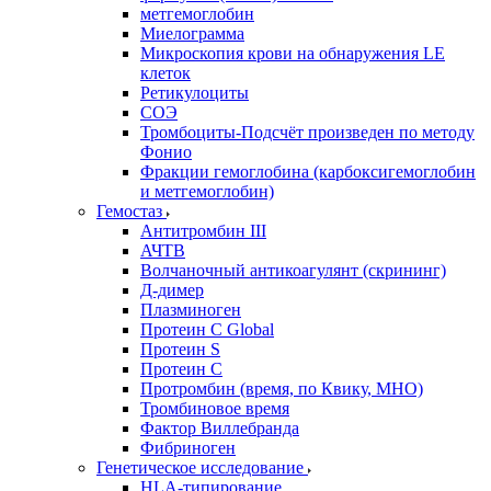
метгемоглобин
Миелограмма
Микроскопия крови на обнаружения LE
клеток
Ретикулоциты
СОЭ
Тромбоциты-Подсчёт произведен по методу
Фонио
Фракции гемоглобина (карбоксигемоглобин
и метгемоглобин)
Гемостаз
Антитромбин III
АЧТВ
Волчаночный антикоагулянт (скрининг)
Д-димер
Плазминоген
Протеин C Global
Протеин S
Протеин С
Протромбин (время, по Квику, МНО)
Тромбиновое время
Фактор Виллебранда
Фибриноген
Генетическое исследование
HLA-типирование