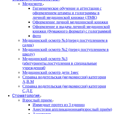
Медосмотр
Гигиеническое обучение и аттестация с
оформлением штампа и голограммы в
личной медицинской книжке (ЛМК)
Оформление личной медицинской книжки
Оформление и выдача личной медицинской
книжки (бумажного формата) с голограммой
фото
Медицинский осмотр №1(перед поступлением в
садик)
Медицинский осмотр №2 (перед поступлением в
школу)
Медицинский осмотр №3
(абитуриенты.поступления в специальные
учреждения0
Медицинский осмотр дети 1мес
Справка водительская (медкомиссия) категория
А,В.М
Справка водительская (медкомиссия) категория
С,Д,Е
Стоматология
Взрослый прием
Иммедиат протез из 3 единиц
Анестезия аппликационная(взрослый приём)
Анестезия