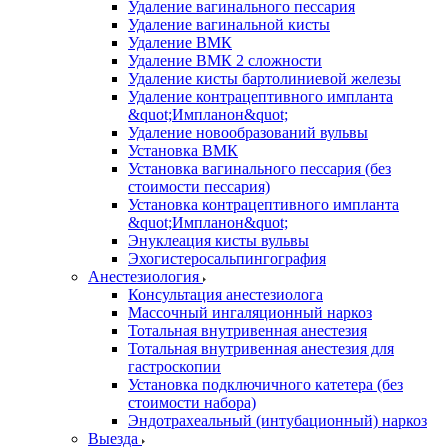
Удаление вагинального пессария
Удаление вагинальной кисты
Удаление ВМК
Удаление ВМК 2 сложности
Удаление кисты бартолиниевой железы
Удаление контрацептивного импланта
&quot;Импланон&quot;
Удаление новообразований вульвы
Установка ВМК
Установка вагинального пессария (без
стоимости пессария)
Установка контрацептивного импланта
&quot;Импланон&quot;
Энуклеация кисты вульвы
Эхогистеросальпингография
Анестезиология
Консультация анестезиолога
Массочный ингаляционный наркоз
Тотальная внутривенная анестезия
Тотальная внутривенная анестезия для
гастроскопии
Установка подключичного катетера (без
стоимости набора)
Эндотрахеальный (интубационный) наркоз
Выезда