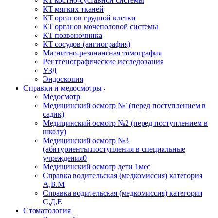
КТ костно-суставной системы
КТ мягких тканей
КТ органов грудной клетки
КТ органов мочеполовой системы
КТ позвоночника
КТ сосудов (ангиография)
Магнитно-резонансная томография
Рентгенографические исследования
УЗД
Эндоскопия
Справки и медосмотры
Медосмотр
Медицинский осмотр №1(перед поступлением в
садик)
Медицинский осмотр №2 (перед поступлением в
школу)
Медицинский осмотр №3
(абитуриенты.поступления в специальные
учреждения0
Медицинский осмотр дети 1мес
Справка водительская (медкомиссия) категория
А,В.М
Справка водительская (медкомиссия) категория
С,Д,Е
Стоматология