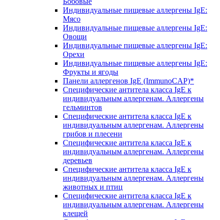
Бобовые
Индивидуальные пищевые аллергены IgE:
Мясо
Индивидуальные пищевые аллергены IgE:
Овощи
Индивидуальные пищевые аллергены IgE:
Орехи
Индивидуальные пищевые аллергены IgE:
Фрукты и ягоды
Панели аллергенов IgE (ImmunoCAP)*
Специфические антитела класса IgE к
индивидуальным аллергенам. Аллергены
гельминтов
Специфические антитела класса IgE к
индивидуальным аллергенам. Аллергены
грибов и плесени
Специфические антитела класса IgE к
индивидуальным аллергенам. Аллергены
деревьев
Специфические антитела класса IgE к
индивидуальным аллергенам. Аллергены
животных и птиц
Специфические антитела класса IgE к
индивидуальным аллергенам. Аллергены
клещей