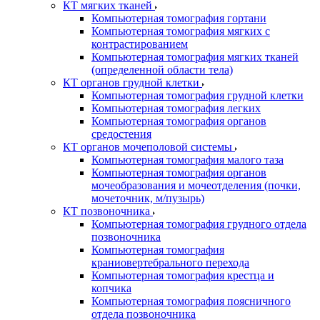
КТ мягких тканей
Компьютерная томография гортани
Компьютерная томография мягких с
контрастированием
Компьютерная томография мягких тканей
(определенной области тела)
КТ органов грудной клетки
Компьютерная томография грудной клетки
Компьютерная томография легких
Компьютерная томография органов
средостения
КТ органов мочеполовой системы
Компьютерная томография малого таза
Компьютерная томография органов
мочеобразования и мочеотделения (почки,
мочеточник, м/пузырь)
КТ позвоночника
Компьютерная томография грудного отдела
позвоночника
Компьютерная томография
краниовертебрального перехода
Компьютерная томография крестца и
копчика
Компьютерная томография поясничного
отдела позвоночника