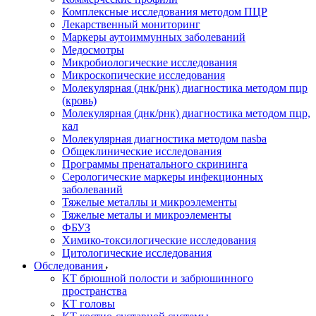
Комплексные исследования методом ПЦР
Лекарственный мониторинг
Маркеры аутоиммунных заболеваний
Медосмотры
Микробиологические исследования
Микроскопические исследования
Молекулярная (днк/рнк) диагностика методом пцр
(кровь)
Молекулярная (днк/рнк) диагностика методом пцр,
кал
Молекулярная диагностика методом nasba
Общеклинические исследования
Программы пренатального скрининга
Серологические маркеры инфекционных
заболеваний
Тяжелые металлы и микроэлементы
Тяжелые металы и микроэлементы
ФБУЗ
Химико-токсилогические исследования
Цитологические исследования
Обследования
КТ брюшной полости и забрюшинного
пространства
КТ головы