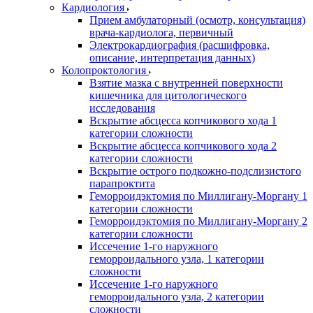
Кардиология
Прием амбулаторный (осмотр, консультация)
врача-кардиолога, первичный
Электрокардиография (расшифровка,
описание, интерпретация данных)
Колопроктология
Взятие мазка с внутренней поверхности
кишечника для цитологического
исследования
Вскрытие абсцесса копчикового хода 1
категории сложности
Вскрытие абсцесса копчикового хода 2
категории сложности
Вскрытие острого подкожно-подслизистого
парапроктита
Геморроидэктомия по Миллигану-Моргану 1
категории сложности
Геморроидэктомия по Миллигану-Моргану 2
категории сложности
Иссечение 1-го наружного
геморроидального узла, 1 категории
сложности
Иссечение 1-го наружного
геморроидального узла, 2 категории
сложности