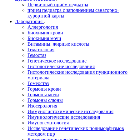
Первичный приём педиатра
прием педиатра с заполнением санаторно-
курортной карты
Лаборатория
Аллергология
Биохимия крови
Биохимия мочи
Витамины, жирные кислоты
Гематология
Гемостаз
Генетическое исследование
Гистологические исследования
Гистологические исследования пункционного
материала
Гомеостаз
Гормоны крови
Гормоны мочи
Гормоны слюны
Изосерология
Иммуногистохимические исследования
Имуннологические исследования
Имуногематология
Исследование генетических полиморфизмов
методом пцр
Коммерческие профили