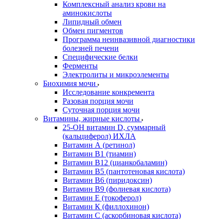
Комплексный анализ крови на
аминокислоты
Липидный обмен
Обмен пигментов
Программа неинвазивной диагностики
болезней печени
Специфические белки
Ферменты
Электролиты и микроэлементы
Биохимия мочи
Исследование конкремента
Разовая порция мочи
Суточная порция мочи
Витамины, жирные кислоты
25-OH витамин D, суммарный
(кальциферол) ИХЛА
Витамин А (ретинол)
Витамин В1 (тиамин)
Витамин В12 (цианкобаламин)
Витамин В5 (пантотеновая кислота)
Витамин В6 (пиридоксин)
Витамин В9 (фолиевая кислота)
Витамин Е (токоферол)
Витамин К (филлохинон)
Витамин С (аскорбиновая кислота)