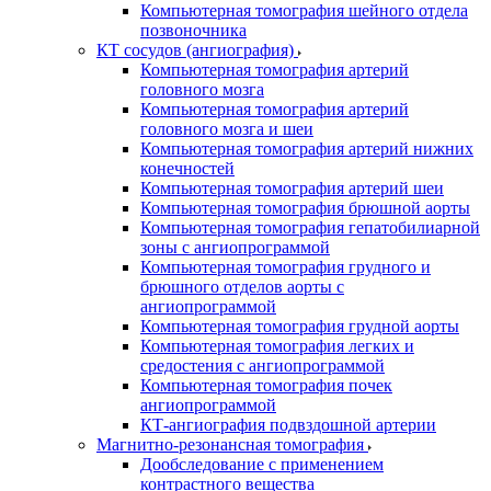
Компьютерная томография шейного отдела
позвоночника
КТ сосудов (ангиография)
Компьютерная томография артерий
головного мозга
Компьютерная томография артерий
головного мозга и шеи
Компьютерная томография артерий нижних
конечностей
Компьютерная томография артерий шеи
Компьютерная томография брюшной аорты
Компьютерная томография гепатобилиарной
зоны с ангиопрограммой
Компьютерная томография грудного и
брюшного отделов аорты с
ангиопрограммой
Компьютерная томография грудной аорты
Компьютерная томография легких и
средостения с ангиопрограммой
Компьютерная томография почек
ангиопрограммой
КТ-ангиография подвздошной артерии
Магнитно-резонансная томография
Дообследование с применением
контрастного вещества