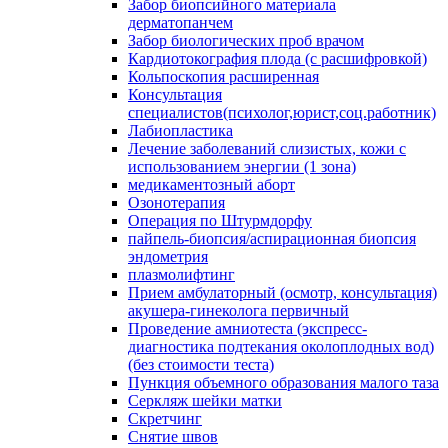
Забор биопсийного материала
дерматопанчем
Забор биологических проб врачом
Кардиотокография плода (с расшифровкой)
Кольпоскопия расширенная
Консультация
специалистов(психолог,юрист,соц.работник)
Лабиопластика
Лечение заболеваний слизистых, кожи с
использованием энергии (1 зона)
медикаментозный аборт
Озонотерапия
Операция по Штурмдорфу
пайпель-биопсия/аспирационная биопсия
эндометрия
плазмолифтинг
Прием амбулаторный (осмотр, консультация)
акушера-гинеколога первичный
Проведение амниотеста (экспресс-
диагностика подтекания околоплодных вод)
(без стоимости теста)
Пункция объемного образования малого таза
Серкляж шейки матки
Скретчинг
Снятие швов