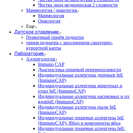
Чистка лица медицинская 2 сложности
Маммология / онкология
Маммология
Онкология
Еще
Детское отделение
Первичный приём педиатра
прием педиатра с заполнением санаторно-
курортной карты
Лаборатория
Аллергология
Immuno CAP
Диагностика пищевой непереносимости
Индивидуальные аллергены деревьев IgE
(ImmunoCAP)
Индивидуальные аллергены животных и
птиц IgE (ImmunoCAP)
Индивидуальные аллергены насекомых и их
ядовIgE (ImmunoCAP)
Индивидуальные аллергены пыли IgE
(ImmunoCAP)
Индивидуальные пищевые аллергены IgE
(ImmunoCAP): Яйцо и компоненты яйца
Индивидуальные пищевые аллергены IgE: