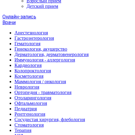
Взрослый прием
Детский прием
Онлайн-запись
Врачи
Анестезиология
Гастроэнтерология
Гематология
Гинекология, акушерство
Дерматология, дерматовенерология
Иммунология - аллергология
Кардиология
Колопроктология
Косметология
Маммология / онкология
Неврология
Ортопедия - травматология
Отоларингология
Офтальмология
Педиатрия
Рентгенология
Сосудистая хирургия, флебология
Стоматология
Терапия