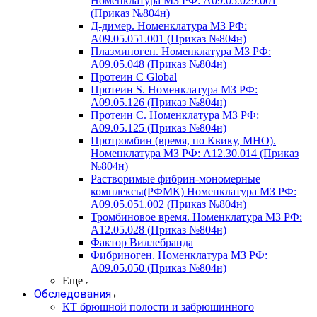
Номенклатура МЗ РФ: A09.05.029.001
(Приказ №804н)
Д-димер. Номенклатура МЗ РФ:
A09.05.051.001 (Приказ №804н)
Плазминоген. Номенклатура МЗ РФ:
A09.05.048 (Приказ №804н)
Протеин C Global
Протеин S. Номенклатура МЗ РФ:
A09.05.126 (Приказ №804н)
Протеин С. Номенклатура МЗ РФ:
A09.05.125 (Приказ №804н)
Протромбин (время, по Квику, МНО).
Номенклатура МЗ РФ: A12.30.014 (Приказ
№804н)
Растворимые фибрин-мономерные
комплексы(РФМК) Номенклатура МЗ РФ:
A09.05.051.002 (Приказ №804н)
Тромбиновое время. Номенклатура МЗ РФ:
A12.05.028 (Приказ №804н)
Фактор Виллебранда
Фибриноген. Номенклатура МЗ РФ:
A09.05.050 (Приказ №804н)
Еще
Обследования
КТ брюшной полости и забрюшинного