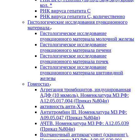
кол. *
РНК вируса гепатита C
РНК вируса гепатита C, количественно
Гистологические исследования пункционного
материала
Гистологическое исследование
пункционного материала молочной железы
Гистологическое исследование
пункционного материала печени
Гистологическое исследование
пункционного материала почек
Гистологическое исследование
пункционного материала щитовидной
железы
Гомеостаз
Агрегация тромбоцитов, индуцированная
АДФ (10 мкмоль). Номенклатура МЗ РФ:
A12.05.017.004 (Приказ №804н)
активность анти-ХА
Антитромбин III. Номенклатура МЗ РФ:
A09.05.047 (Приказ №804н)
АЧТВ. Номенклатура МЗ РФ: A12.05.039
(Приказ №804н)
Волчаночный антикоагулянт (скрининг).