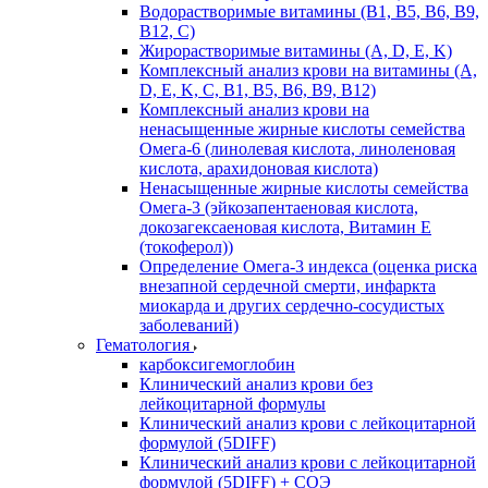
Водорастворимые витамины (B1, B5, B6, В9,
В12, С)
Жирорастворимые витамины (A, D, E, K)
Комплексный анализ крови на витамины (A,
D, E, K, C, B1, B5, B6, В9, B12)
Комплексный анализ крови на
ненасыщенные жирные кислоты семейства
Омега-6 (линолевая кислота, линоленовая
кислота, арахидоновая кислота)
Ненасыщенные жирные кислоты семейства
Омега-3 (эйкозапентаеновая кислота,
докозагексаеновая кислота, Витамин E
(токоферол))
Определение Омега-3 индекса (оценка риска
внезапной сердечной смерти, инфаркта
миокарда и других сердечно-сосудистых
заболеваний)
Гематология
карбоксигемоглобин
Клинический анализ крови без
лейкоцитарной формулы
Клинический анализ крови с лейкоцитарной
формулой (5DIFF)
Клинический анализ крови с лейкоцитарной
формулой (5DIFF) + СОЭ