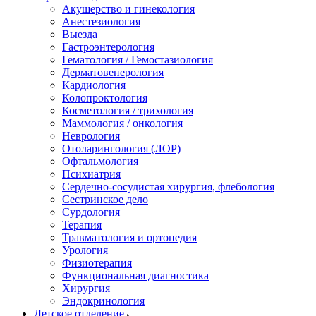
Акушерство и гинекология
Анестезиология
Выезда
Гастроэнтерология
Гематология / Гемостазиология
Дерматовенерология
Кардиология
Колопроктология
Косметология / трихология
Маммология / онкология
Неврология
Отоларингология (ЛОР)
Офтальмология
Психиатрия
Сердечно-сосудистая хирургия, флебология
Сестринское дело
Сурдология
Терапия
Травматология и ортопедия
Урология
Физиотерапия
Функциональная диагностика
Хирургия
Эндокринология
Детское отделение