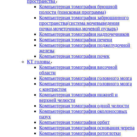
пространства
Компьютерная томография брюшной
полости (поисковая программа)
Компьютерная томография забрюшинного
пространства(система мочевыведения
почки,мочеточники,мочевой пузырь)
Компьютерная томография надпочечников
Компьютерная томография печени
Компьютерная томография поджелудочной
железы
Компьютерная томография почек
КТ головы
Компьютерная томография височной
области
Компьютерная томография головного мозга
Компьютерная томография головного мозга
с контрастом
Компьютерная томография нижней и
верхней челюсти
Компьютерная томография одной челюсти
Компьютерная томография околоносовых
пазух
Компьютерная томография орбит
Компьютерная томография основания черепа
Компьютерная томография ротоглотки