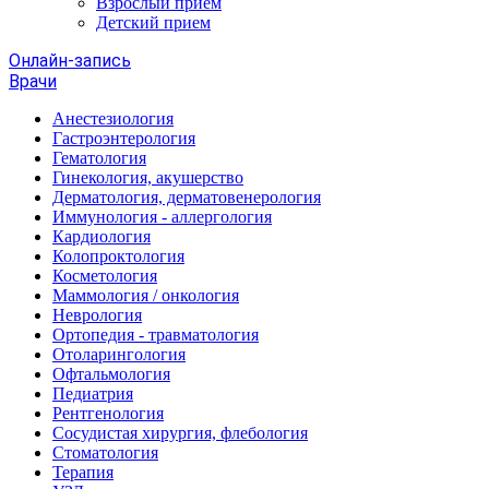
Взрослый прием
Детский прием
Онлайн-запись
Врачи
Анестезиология
Гастроэнтерология
Гематология
Гинекология, акушерство
Дерматология, дерматовенерология
Иммунология - аллергология
Кардиология
Колопроктология
Косметология
Маммология / онкология
Неврология
Ортопедия - травматология
Отоларингология
Офтальмология
Педиатрия
Рентгенология
Сосудистая хирургия, флебология
Стоматология
Терапия