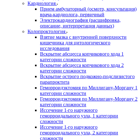
Кардиология
Прием амбулаторный (осмотр, консультация)
врача-кардиолога, первичный
Электрокардиография (расшифровка,
описание, интерпретация данных)
Колопроктология
Взятие мазка с внутренней поверхности
кишечника для цитологического
исследования
Вскрытие абсцесса копчикового хода 1
категории сложности
Вскрытие абсцесса копчикового хода 2
категории сложности
Вскрытие острого подкожно-подслизистого
парапроктита
Геморроидэктомия по Миллигану-Моргану 1
категории сложности
Геморроидэктомия по Миллигану-Моргану 2
категории сложности
Иссечение 1-го наружного
геморроидального узла, 1 категории
сложности
Иссечение 1-го наружного
геморроидального узла, 2 категории
сложности