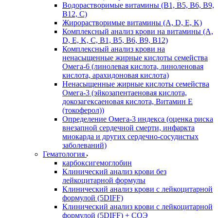
Водорастворимые витамины (B1, B5, B6, В9,
В12, С)
Жирорастворимые витамины (A, D, E, K)
Комплексный анализ крови на витамины (A,
D, E, K, C, B1, B5, B6, В9, B12)
Комплексный анализ крови на
ненасыщенные жирные кислоты семейства
Омега-6 (линолевая кислота, линоленовая
кислота, арахидоновая кислота)
Ненасыщенные жирные кислоты семейства
Омега-3 (эйкозапентаеновая кислота,
докозагексаеновая кислота, Витамин E
(токоферол))
Определение Омега-3 индекса (оценка риска
внезапной сердечной смерти, инфаркта
миокарда и других сердечно-сосудистых
заболеваний)
Гематология
карбоксигемоглобин
Клинический анализ крови без
лейкоцитарной формулы
Клинический анализ крови с лейкоцитарной
формулой (5DIFF)
Клинический анализ крови с лейкоцитарной
формулой (5DIFF) + СОЭ