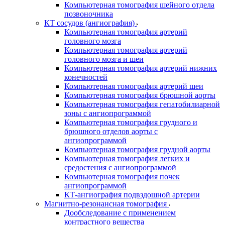
Компьютерная томография шейного отдела
позвоночника
КТ сосудов (ангиография)
Компьютерная томография артерий
головного мозга
Компьютерная томография артерий
головного мозга и шеи
Компьютерная томография артерий нижних
конечностей
Компьютерная томография артерий шеи
Компьютерная томография брюшной аорты
Компьютерная томография гепатобилиарной
зоны с ангиопрограммой
Компьютерная томография грудного и
брюшного отделов аорты с
ангиопрограммой
Компьютерная томография грудной аорты
Компьютерная томография легких и
средостения с ангиопрограммой
Компьютерная томография почек
ангиопрограммой
КТ-ангиография подвздошной артерии
Магнитно-резонансная томография
Дообследование с применением
контрастного вещества