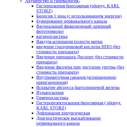
Акушерство и гинекология
Гистероскопия биполярная (оборуд. KARL
STORZ)
Биопсия 1 зона (с использованием энергии)
Бужирование цервикального канала
Вагинальный фракционный лазерный
фототермолиз
вагинопластика
Вакуум-аспирация полости матки
введение гиалуроновой кислоты НПО (без
стоимости препарата)
Введение препарата Диспорт (без стоимости
препарата)
Введение филлера при дистопии уретры (без
стоимости препарата)
Внутриматочная санация (аспирационно
ирригационная)
Вскрытие абсцесса бартолиниевой железы
Вульвоскопия
Гименопластика
Гистерорезектоскопия биполярная ( оборуд.
KARL STORZ)
Дефлорация хирургическая
Диагностическое выскабливание
цервикального канала