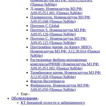
Номенклатура МЗ РФ: A09.05.029.001
(Приказ №804н)
Д-димер. Номенклатура МЗ РФ:
A09.05.051.001 (Приказ №804н)
Плазминоген. Номенклатура МЗ РФ:
A09.05.048 (Приказ №804н)
Протеин C Global
Протеин S. Номенклатура МЗ РФ:
A09.05.126 (Приказ №804н)
Протеин С. Номенклатура МЗ РФ:
A09.05.125 (Приказ №804н)
Протромбин (время, по Квику, МНО).
Номенклатура МЗ РФ: A12.30.014 (Приказ
№804н)
Растворимые фибрин-мономерные
комплексы(РФМК) Номенклатура МЗ РФ:
A09.05.051.002 (Приказ №804н)
Тромбиновое время. Номенклатура МЗ РФ:
A12.05.028 (Приказ №804н)
Фактор Виллебранда
Фибриноген. Номенклатура МЗ РФ:
A09.05.050 (Приказ №804н)
Еще
Обследования
КТ брюшной полости и забрюшинного