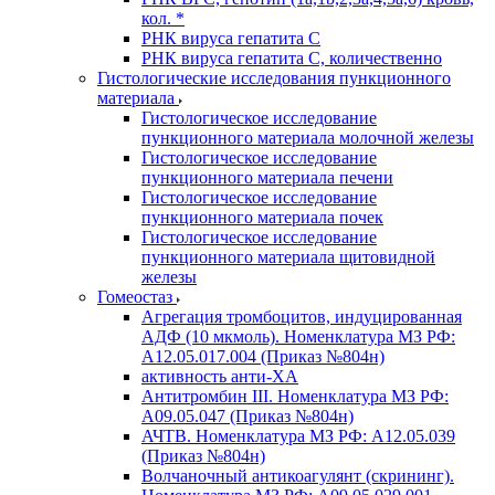
кол. *
РНК вируса гепатита C
РНК вируса гепатита C, количественно
Гистологические исследования пункционного
материала
Гистологическое исследование
пункционного материала молочной железы
Гистологическое исследование
пункционного материала печени
Гистологическое исследование
пункционного материала почек
Гистологическое исследование
пункционного материала щитовидной
железы
Гомеостаз
Агрегация тромбоцитов, индуцированная
АДФ (10 мкмоль). Номенклатура МЗ РФ:
A12.05.017.004 (Приказ №804н)
активность анти-ХА
Антитромбин III. Номенклатура МЗ РФ:
A09.05.047 (Приказ №804н)
АЧТВ. Номенклатура МЗ РФ: A12.05.039
(Приказ №804н)
Волчаночный антикоагулянт (скрининг).