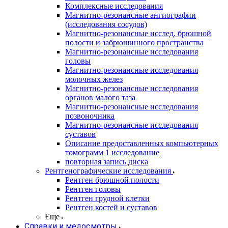
Комплексные исследования
Магнитно-резонансные ангиографии
(исследования сосудов)
Магнитно-резонансные исслед. брюшной
полости и забрюшинного пространства
Магнитно-резонансные исследования
головы
Магнитно-резонансные исследования
молочных желез
Магнитно-резонансные исследования
органов малого таза
Магнитно-резонансные исследования
позвоночника
Магнитно-резонансные исследования
суставов
Описание предоставленных компьютерных
томограмм 1 исследование
повторная запись диска
Рентгенографические исследования
Рентген брюшной полости
Рентген головы
Рентген грудной клетки
Рентген костей и суставов
Еще
Справки и медосмотры