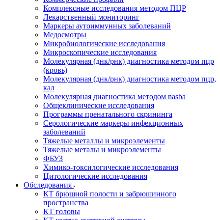
Комплексные исследования методом ПЦР
Лекарственный мониторинг
Маркеры аутоиммунных заболеваний
Медосмотры
Микробиологические исследования
Микроскопические исследования
Молекулярная (днк/рнк) диагностика методом пцр
(кровь)
Молекулярная (днк/рнк) диагностика методом пцр,
кал
Молекулярная диагностика методом nasba
Общеклинические исследования
Программы пренатального скрининга
Серологические маркеры инфекционных
заболеваний
Тяжелые металлы и микроэлементы
Тяжелые металы и микроэлементы
ФБУЗ
Химико-токсилогические исследования
Цитологические исследования
Обследования
КТ брюшной полости и забрюшинного
пространства
КТ головы