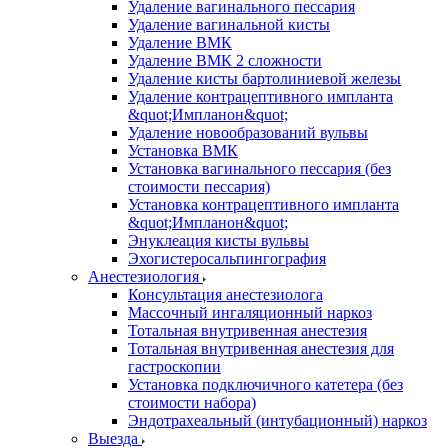
Удаление вагинального пессария
Удаление вагинальной кисты
Удаление ВМК
Удаление ВМК 2 сложности
Удаление кисты бартолиниевой железы
Удаление контрацептивного импланта
&quot;Импланон&quot;
Удаление новообразований вульвы
Установка ВМК
Установка вагинального пессария (без
стоимости пессария)
Установка контрацептивного импланта
&quot;Импланон&quot;
Энуклеация кисты вульвы
Эхогистеросальпингография
Анестезиология
Консультация анестезиолога
Массочный ингаляционный наркоз
Тотальная внутривенная анестезия
Тотальная внутривенная анестезия для
гастроскопии
Установка подключичного катетера (без
стоимости набора)
Эндотрахеальный (интубационный) наркоз
Выезда