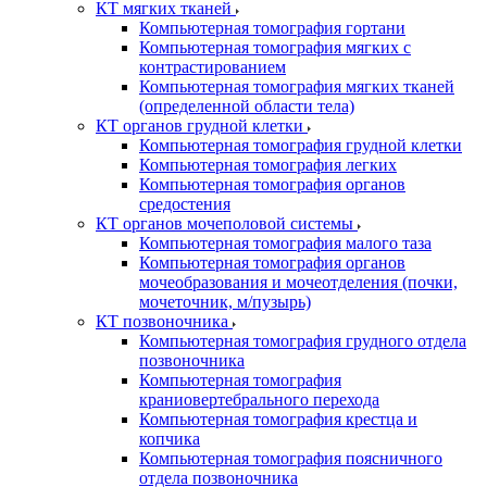
КТ мягких тканей
Компьютерная томография гортани
Компьютерная томография мягких с
контрастированием
Компьютерная томография мягких тканей
(определенной области тела)
КТ органов грудной клетки
Компьютерная томография грудной клетки
Компьютерная томография легких
Компьютерная томография органов
средостения
КТ органов мочеполовой системы
Компьютерная томография малого таза
Компьютерная томография органов
мочеобразования и мочеотделения (почки,
мочеточник, м/пузырь)
КТ позвоночника
Компьютерная томография грудного отдела
позвоночника
Компьютерная томография
краниовертебрального перехода
Компьютерная томография крестца и
копчика
Компьютерная томография поясничного
отдела позвоночника