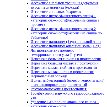
Иссечение анальной трещины (девульсия
ануса, перианальная блокада)
Иссечение анальных бахромок
Иссечение интрасфинктерного свища 1
категории сложности(Рассечение свища в
просвет)
Иссечение интрасфинктерного свища 2
категории сложности(Рассечение свища по
Габриелю)
Иссечение папиллом (1 ед.) анальной зоны
Иссечение папиллом анальной зоны (1 ед.)
Лигирование внутреннего
геморроидального узла (1 узел)
Перевязка большая гнойная в проктологии
Перевязка большая чистая в проктологии
Перевязка малая гнойная в проктологии
Перевязка малая чистая в проктологии
Перианальная блокада
Прием амбулаторный (осмотр, консультация)
врача-колопроктолога, первичный
Ректороманоскопия (ректоспопия)
Тромбэктомия наружного геморроидального
узла
Удаление 1-го полипа анального канала 1
категории сложности