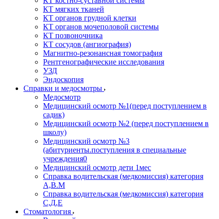
КТ костно-суставной системы
КТ мягких тканей
КТ органов грудной клетки
КТ органов мочеполовой системы
КТ позвоночника
КТ сосудов (ангиография)
Магнитно-резонансная томография
Рентгенографические исследования
УЗД
Эндоскопия
Справки и медосмотры
Медосмотр
Медицинский осмотр №1(перед поступлением в
садик)
Медицинский осмотр №2 (перед поступлением в
школу)
Медицинский осмотр №3
(абитуриенты.поступления в специальные
учреждения0
Медицинский осмотр дети 1мес
Справка водительская (медкомиссия) категория
А,В.М
Справка водительская (медкомиссия) категория
С,Д,Е
Стоматология