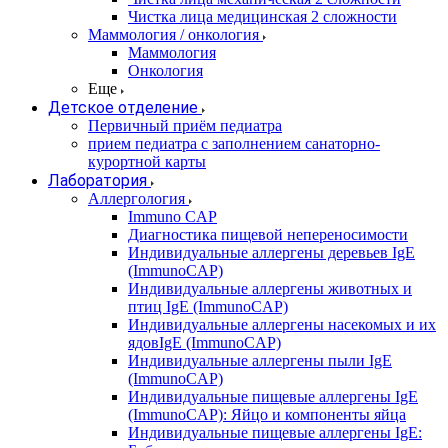
Чистка лица медицинская 2 сложности
Маммология / онкология
Маммология
Онкология
Еще
Детское отделение
Первичный приём педиатра
прием педиатра с заполнением санаторно-
курортной карты
Лаборатория
Аллергология
Immuno CAP
Диагностика пищевой непереносимости
Индивидуальные аллергены деревьев IgE
(ImmunoCAP)
Индивидуальные аллергены животных и
птиц IgE (ImmunoCAP)
Индивидуальные аллергены насекомых и их
ядовIgE (ImmunoCAP)
Индивидуальные аллергены пыли IgE
(ImmunoCAP)
Индивидуальные пищевые аллергены IgE
(ImmunoCAP): Яйцо и компоненты яйца
Индивидуальные пищевые аллергены IgE: