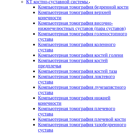
КТ костно-суставной системы
Компьютерная томография бедренной кости
Компьютерная томография верхней
конечности
Компьютерная томография височно-
нижнечелюстных суставов (пара суставов)
Компьютерная томография голеностопного
сустава
Компьютерная томография коленного
сустава
Компьютерная томография костей голени
Компьютерная томография костей
предплечья
Компьютерная томография костей таза
Компьютерная томография локтевого
сустава
Компьютерная томография лучезапястного
сустава
Компьютерная томография нижней
конечности
Компьютерная томография плечевого
сустава
Компьютерная томография плечевой кости
Компьютерная томография тазобедренного
сустава