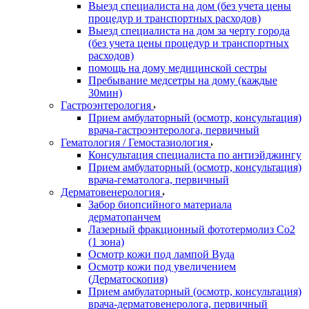
Выезд специалиста на дом (без учета цены
процедур и транспортных расходов)
Выезд специалиста на дом за черту города
(без учета цены процедур и транспортных
расходов)
помощь на дому медицинской сестры
Пребывание медсетры на дому (каждые
30мин)
Гастроэнтерология
Прием амбулаторный (осмотр, консультация)
врача-гастроэнтеролога, первичный
Гематология / Гемостазиология
Консультация специалиста по антиэйджингу
Прием амбулаторный (осмотр, консультация)
врача-гематолога, первичный
Дерматовенерология
Забор биопсийного материала
дерматопанчем
Лазерный фракционный фототермолиз Со2
(1 зона)
Осмотр кожи под лампой Вуда
Осмотр кожи под увеличением
(Дерматоскопия)
Прием амбулаторный (осмотр, консультация)
врача-дерматовенеролога, первичный