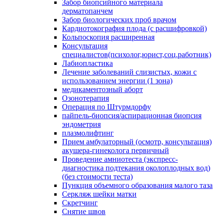
Забор биопсийного материала
дерматопанчем
Забор биологических проб врачом
Кардиотокография плода (с расшифровкой)
Кольпоскопия расширенная
Консультация
специалистов(психолог,юрист,соц.работник)
Лабиопластика
Лечение заболеваний слизистых, кожи с
использованием энергии (1 зона)
медикаментозный аборт
Озонотерапия
Операция по Штурмдорфу
пайпель-биопсия/аспирационная биопсия
эндометрия
плазмолифтинг
Прием амбулаторный (осмотр, консультация)
акушера-гинеколога первичный
Проведение амниотеста (экспресс-
диагностика подтекания околоплодных вод)
(без стоимости теста)
Пункция объемного образования малого таза
Серкляж шейки матки
Скретчинг
Снятие швов