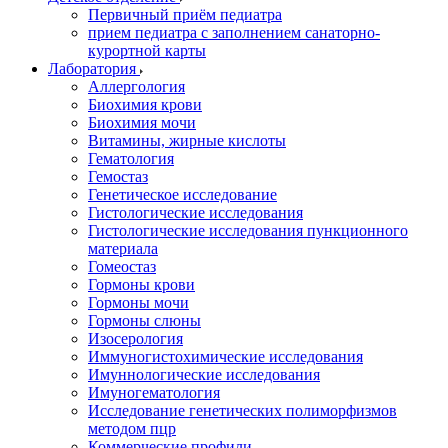
Первичный приём педиатра
прием педиатра с заполнением санаторно-
курортной карты
Лаборатория
Аллергология
Биохимия крови
Биохимия мочи
Витамины, жирные кислоты
Гематология
Гемостаз
Генетическое исследование
Гистологические исследования
Гистологические исследования пункционного
материала
Гомеостаз
Гормоны крови
Гормоны мочи
Гормоны слюны
Изосерология
Иммуногистохимические исследования
Имуннологические исследования
Имуногематология
Исследование генетических полиморфизмов
методом пцр
Коммерческие профили