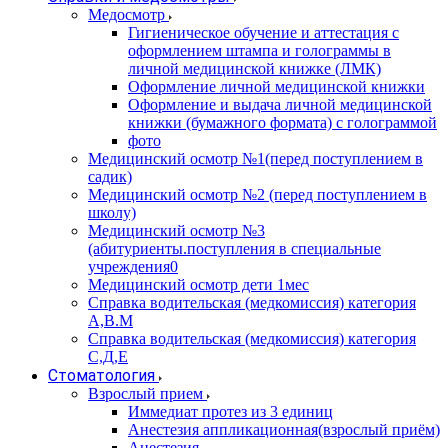
Медосмотр
Гигиеническое обучение и аттестация с
оформлением штампа и голограммы в
личной медицинской книжке (ЛМК)
Оформление личной медицинской книжки
Оформление и выдача личной медицинской
книжки (бумажного формата) с голограммой
фото
Медицинский осмотр №1(перед поступлением в
садик)
Медицинский осмотр №2 (перед поступлением в
школу)
Медицинский осмотр №3
(абитуриенты.поступления в специальные
учреждения0
Медицинский осмотр дети 1мес
Справка водительская (медкомиссия) категория
А,В.М
Справка водительская (медкомиссия) категория
С,Д,Е
Стоматология
Взрослый прием
Иммедиат протез из 3 единиц
Анестезия аппликационная(взрослый приём)
Анестезия