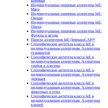
Бобовые
Индивидуальные пищевые аллергены IgE:
Мясо
Индивидуальные пищевые аллергены IgE:
Овощи
Индивидуальные пищевые аллергены IgE:
Орехи
Индивидуальные пищевые аллергены IgE:
Фрукты и ягоды
Панели аллергенов IgE (ImmunoCAP)*
Специфические антитела класса IgE к
индивидуальным аллергенам. Аллергены
гельминтов
Специфические антитела класса IgE к
индивидуальным аллергенам. Аллергены
грибов и плесени
Специфические антитела класса IgE к
индивидуальным аллергенам. Аллергены
деревьев
Специфические антитела класса IgE к
индивидуальным аллергенам. Аллергены
животных и птиц
Специфические антитела класса IgE к
индивидуальным аллергенам. Аллергены
клещей