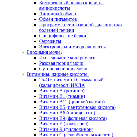
Комплексный анализ крови на
аминокислоты
Липидный обмен
Обмен пигментов
Программа неинвазивной диагностики
болезней печени
Специфические белки
Ферменты
Электролиты и микроэлементы
Биохимия мочи
Исследование конкремента
Разовая порция мочи
Суточная порция мочи
Витамины, жирные кислоты
25-OH витамин D, суммарный
(кальциферол) ИХЛА
Витамин А (ретинол)
Витамин В1 (тиамин)
Витамин В12 (цианкобаламин)
Витамин В5 (пантотеновая кислота)
Витамин В6 (пиридоксин)
Витамин В9 (фолиевая кислота)
Витамин Е (токоферол)
Витамин К (филлохинон)
Витамин С (аскорбиновая кислота)