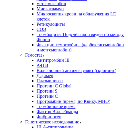
метгемоглобин
Миелограмма
Микроскопия крови на обнаружения LE
клеток
Ретикулоциты
СОЭ
Тромбоциты-Подсчёт произведен по методу
Фонио
Фракции гемоглобина (карбоксигемоглобин
и метгемоглобин)
Гемостаз
Антитромбин III
АЧТВ
Волчаночный антикоагулянт (скрининг)
Д-димер
Плазминоген
Протеин C Global
Протеин S
Протеин С
Протромбин (время, по Квику, МНО)
Тромбиновое время
Фактор Виллебранда
Фибриноген
Генетическое исследование
HLA-типирование