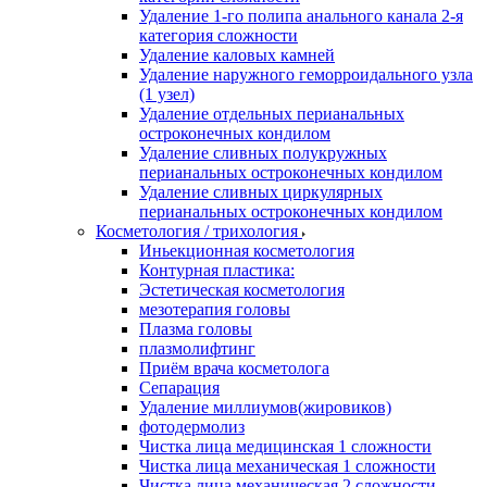
Удаление 1-го полипа анального канала 2-я
категория сложности
Удаление каловых камней
Удаление наружного геморроидального узла
(1 узел)
Удаление отдельных перианальных
остроконечных кондилом
Удаление сливных полукружных
перианальных остроконечных кондилом
Удаление сливных циркулярных
перианальных остроконечных кондилом
Косметология / трихология
Иньекционная косметология
Контурная пластика:
Эстетическая косметология
мезотерапия головы
Плазма головы
плазмолифтинг
Приём врача косметолога
Сепарация
Удаление миллиумов(жировиков)
фотодермолиз
Чистка лица медицинская 1 сложности
Чистка лица механическая 1 сложности
Чистка лица механическая 2 сложности