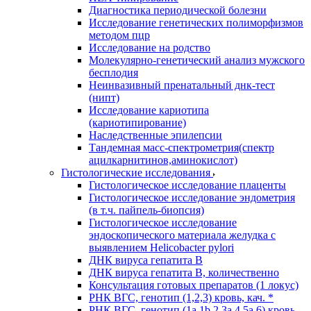
Диагностика периодической болезни
Исследование генетических полиморфизмов
методом пцр
Исследование на родство
Молекулярно-генетический анализ мужского
бесплодия
Неинвазивный пренатальный днк-тест
(нипт)
Исследование кариотипа
(кариотипирование)
Наследственные эпилепсии
Тандемная масс-спектрометрия(спектр
ацилкарнитинов,аминокислот)
Гистологические исследования
Гистологическое исследование плаценты
Гистологическое исследование эндометрия
(в т.ч. пайпель-биопсия)
Гистологическое исследование
эндоскопического материала желудка с
выявлением Helicobacter pylori
ДНК вируса гепатита B
ДНК вируса гепатита B, количественно
Консультация готовых препаратов (1 локус)
РНК ВГC, генотип (1,2,3) кровь, кач. *
РНК ВГC, генотип (1a,1b,2,3a,4,5a,6) кровь,