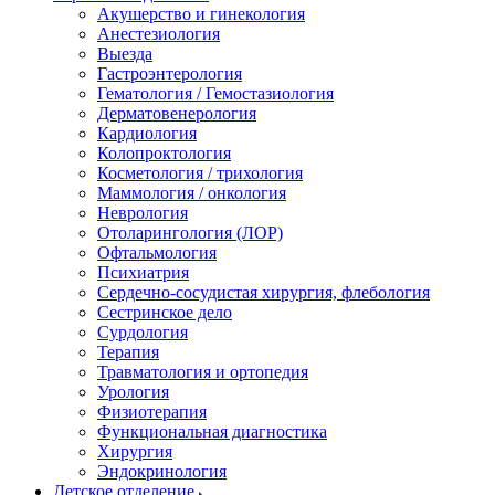
Акушерство и гинекология
Анестезиология
Выезда
Гастроэнтерология
Гематология / Гемостазиология
Дерматовенерология
Кардиология
Колопроктология
Косметология / трихология
Маммология / онкология
Неврология
Отоларингология (ЛОР)
Офтальмология
Психиатрия
Сердечно-сосудистая хирургия, флебология
Сестринское дело
Сурдология
Терапия
Травматология и ортопедия
Урология
Физиотерапия
Функциональная диагностика
Хирургия
Эндокринология
Детское отделение