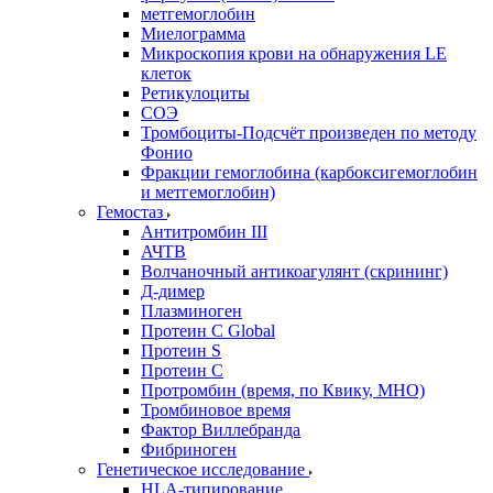
метгемоглобин
Миелограмма
Микроскопия крови на обнаружения LE
клеток
Ретикулоциты
СОЭ
Тромбоциты-Подсчёт произведен по методу
Фонио
Фракции гемоглобина (карбоксигемоглобин
и метгемоглобин)
Гемостаз
Антитромбин III
АЧТВ
Волчаночный антикоагулянт (скрининг)
Д-димер
Плазминоген
Протеин C Global
Протеин S
Протеин С
Протромбин (время, по Квику, МНО)
Тромбиновое время
Фактор Виллебранда
Фибриноген
Генетическое исследование
HLA-типирование