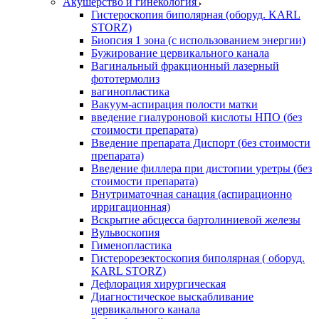
Акушерство и гинекология
Гистероскопия биполярная (оборуд. KARL
STORZ)
Биопсия 1 зона (с использованием энергии)
Бужирование цервикального канала
Вагинальный фракционный лазерный
фототермолиз
вагинопластика
Вакуум-аспирация полости матки
введение гиалуроновой кислоты НПО (без
стоимости препарата)
Введение препарата Диспорт (без стоимости
препарата)
Введение филлера при дистопии уретры (без
стоимости препарата)
Внутриматочная санация (аспирационно
ирригационная)
Вскрытие абсцесса бартолиниевой железы
Вульвоскопия
Гименопластика
Гистерорезектоскопия биполярная ( оборуд.
KARL STORZ)
Дефлорация хирургическая
Диагностическое выскабливание
цервикального канала