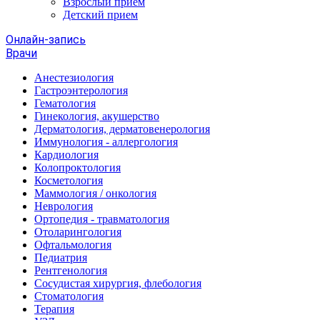
Взрослый прием
Детский прием
Онлайн-запись
Врачи
Анестезиология
Гастроэнтерология
Гематология
Гинекология, акушерство
Дерматология, дерматовенерология
Иммунология - аллергология
Кардиология
Колопроктология
Косметология
Маммология / онкология
Неврология
Ортопедия - травматология
Отоларингология
Офтальмология
Педиатрия
Рентгенология
Сосудистая хирургия, флебология
Стоматология
Терапия