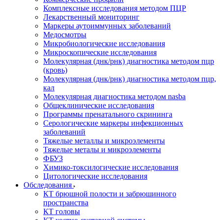
Комплексные исследования методом ПЦР
Лекарственный мониторинг
Маркеры аутоиммунных заболеваний
Медосмотры
Микробиологические исследования
Микроскопические исследования
Молекулярная (днк/рнк) диагностика методом пцр
(кровь)
Молекулярная (днк/рнк) диагностика методом пцр,
кал
Молекулярная диагностика методом nasba
Общеклинические исследования
Программы пренатального скрининга
Серологические маркеры инфекционных
заболеваний
Тяжелые металлы и микроэлементы
Тяжелые металы и микроэлементы
ФБУЗ
Химико-токсилогические исследования
Цитологические исследования
Обследования
КТ брюшной полости и забрюшинного
пространства
КТ головы