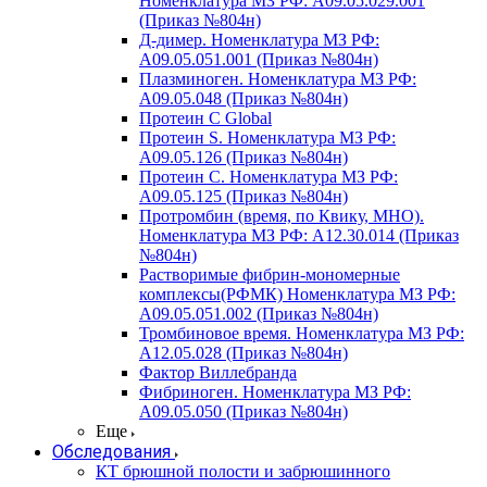
Номенклатура МЗ РФ: A09.05.029.001
(Приказ №804н)
Д-димер. Номенклатура МЗ РФ:
A09.05.051.001 (Приказ №804н)
Плазминоген. Номенклатура МЗ РФ:
A09.05.048 (Приказ №804н)
Протеин C Global
Протеин S. Номенклатура МЗ РФ:
A09.05.126 (Приказ №804н)
Протеин С. Номенклатура МЗ РФ:
A09.05.125 (Приказ №804н)
Протромбин (время, по Квику, МНО).
Номенклатура МЗ РФ: A12.30.014 (Приказ
№804н)
Растворимые фибрин-мономерные
комплексы(РФМК) Номенклатура МЗ РФ:
A09.05.051.002 (Приказ №804н)
Тромбиновое время. Номенклатура МЗ РФ:
A12.05.028 (Приказ №804н)
Фактор Виллебранда
Фибриноген. Номенклатура МЗ РФ:
A09.05.050 (Приказ №804н)
Еще
Обследования
КТ брюшной полости и забрюшинного