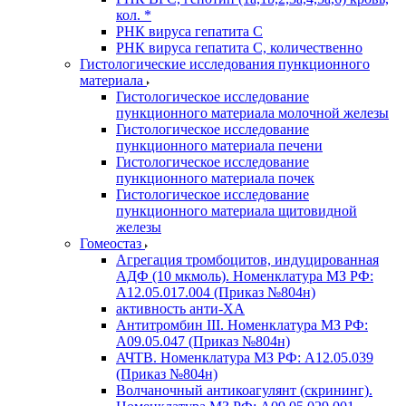
кол. *
РНК вируса гепатита C
РНК вируса гепатита C, количественно
Гистологические исследования пункционного
материала
Гистологическое исследование
пункционного материала молочной железы
Гистологическое исследование
пункционного материала печени
Гистологическое исследование
пункционного материала почек
Гистологическое исследование
пункционного материала щитовидной
железы
Гомеостаз
Агрегация тромбоцитов, индуцированная
АДФ (10 мкмоль). Номенклатура МЗ РФ:
A12.05.017.004 (Приказ №804н)
активность анти-ХА
Антитромбин III. Номенклатура МЗ РФ:
A09.05.047 (Приказ №804н)
АЧТВ. Номенклатура МЗ РФ: A12.05.039
(Приказ №804н)
Волчаночный антикоагулянт (скрининг).