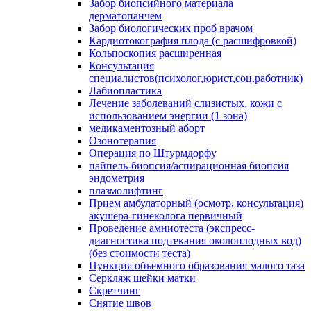
Забор биопсийного материала
дерматопанчем
Забор биологических проб врачом
Кардиотокография плода (с расшифровкой)
Кольпоскопия расширенная
Консультация
специалистов(психолог,юрист,соц.работник)
Лабиопластика
Лечение заболеваний слизистых, кожи с
использованием энергии (1 зона)
медикаментозный аборт
Озонотерапия
Операция по Штурмдорфу
пайпель-биопсия/аспирационная биопсия
эндометрия
плазмолифтинг
Прием амбулаторный (осмотр, консультация)
акушера-гинеколога первичный
Проведение амниотеста (экспресс-
диагностика подтекания околоплодных вод)
(без стоимости теста)
Пункция объемного образования малого таза
Серкляж шейки матки
Скретчинг
Снятие швов