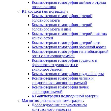
Компьютерная томография шейного отдела
позвоночника
КТ сосудов (ангиография)
Компьютерная томография артерий
головного мозга
Компьютерная томография артерий
головного мозга и шеи
Компьютерная томография артерий нижних
конечностей
Компьютерная томография артерий шеи
Компьютерная томография брюшной аорты
Компьютерная томография гепатобилиарной
зоны с ангиопрограммой
Компьютерная томография грудного и
брюшного отделов аорты с
ангиопрограммой
Компьютерная томография грудной аорты
Компьютерная томография легких и
средостения с ангиопрограммой
Компьютерная томография почек
ангиопрограммой
КТ-ангиография подвздошной артерии
Магнитно-резонансная томография
Дообследование с применением
контрастного вещества