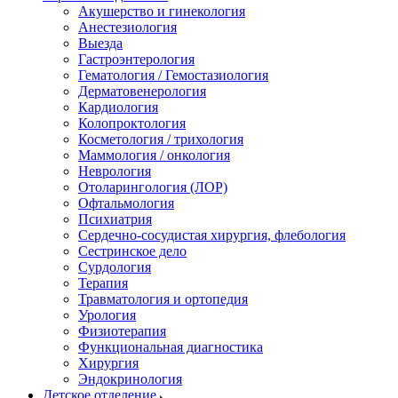
Акушерство и гинекология
Анестезиология
Выезда
Гастроэнтерология
Гематология / Гемостазиология
Дерматовенерология
Кардиология
Колопроктология
Косметология / трихология
Маммология / онкология
Неврология
Отоларингология (ЛОР)
Офтальмология
Психиатрия
Сердечно-сосудистая хирургия, флебология
Сестринское дело
Сурдология
Терапия
Травматология и ортопедия
Урология
Физиотерапия
Функциональная диагностика
Хирургия
Эндокринология
Детское отделение