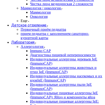
Чистка лица медицинская 2 сложности
Маммология / онкология
Маммология
Онкология
Еще
Детское отделение
Первичный приём педиатра
прием педиатра с заполнением санаторно-
курортной карты
Лаборатория
Аллергология
Immuno CAP
Диагностика пищевой непереносимости
Индивидуальные аллергены деревьев IgE
(ImmunoCAP)
Индивидуальные аллергены животных и
птиц IgE (ImmunoCAP)
Индивидуальные аллергены насекомых и их
ядовIgE (ImmunoCAP)
Индивидуальные аллергены пыли IgE
(ImmunoCAP)
Индивидуальные пищевые аллергены IgE
(ImmunoCAP): Яйцо и компоненты яйца
Индивидуальные пищевые аллергены IgE: