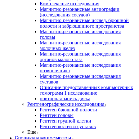
Комплексные исследования
Магнитно-резонансные ангиографии
(исследования сосудов)
Магнитно-резонансные исслед. брюшной
полости и забрюшинного пространства
Магнитно-резонансные исследования
головы
Магнитно-резонансные исследования
молочных желез
Магнитно-резонансные исследования
органов малого таза
Магнитно-резонансные исследования
позвоночника
Магнитно-резонансные исследования
суставов
Описание предоставленных компьютерных
томограмм 1 исследование
повторная запись диска
Рентгенографические исследования
Рентген брюшной полости
Рентген головы
Рентген грудной клетки
Рентген костей и суставов
Еще
Справки и медосмотры