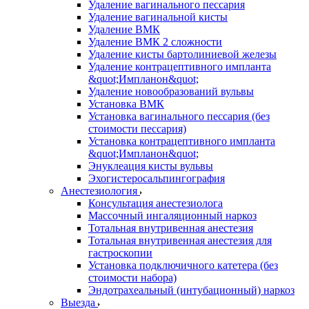
Удаление вагинального пессария
Удаление вагинальной кисты
Удаление ВМК
Удаление ВМК 2 сложности
Удаление кисты бартолиниевой железы
Удаление контрацептивного импланта
&quot;Импланон&quot;
Удаление новообразований вульвы
Установка ВМК
Установка вагинального пессария (без
стоимости пессария)
Установка контрацептивного импланта
&quot;Импланон&quot;
Энуклеация кисты вульвы
Эхогистеросальпингография
Анестезиология
Консультация анестезиолога
Массочный ингаляционный наркоз
Тотальная внутривенная анестезия
Тотальная внутривенная анестезия для
гастроскопии
Установка подключичного катетера (без
стоимости набора)
Эндотрахеальный (интубационный) наркоз
Выезда