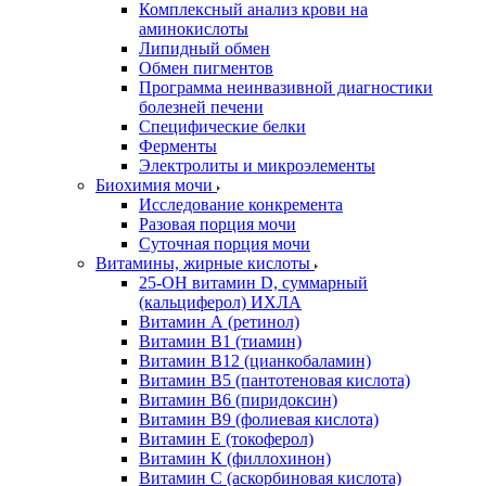
Комплексный анализ крови на
аминокислоты
Липидный обмен
Обмен пигментов
Программа неинвазивной диагностики
болезней печени
Специфические белки
Ферменты
Электролиты и микроэлементы
Биохимия мочи
Исследование конкремента
Разовая порция мочи
Суточная порция мочи
Витамины, жирные кислоты
25-OH витамин D, суммарный
(кальциферол) ИХЛА
Витамин А (ретинол)
Витамин В1 (тиамин)
Витамин В12 (цианкобаламин)
Витамин В5 (пантотеновая кислота)
Витамин В6 (пиридоксин)
Витамин В9 (фолиевая кислота)
Витамин Е (токоферол)
Витамин К (филлохинон)
Витамин С (аскорбиновая кислота)