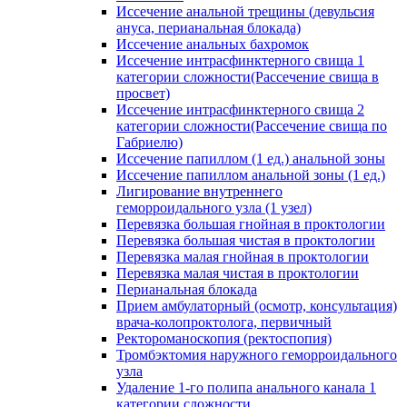
Иссечение анальной трещины (девульсия
ануса, перианальная блокада)
Иссечение анальных бахромок
Иссечение интрасфинктерного свища 1
категории сложности(Рассечение свища в
просвет)
Иссечение интрасфинктерного свища 2
категории сложности(Рассечение свища по
Габриелю)
Иссечение папиллом (1 ед.) анальной зоны
Иссечение папиллом анальной зоны (1 ед.)
Лигирование внутреннего
геморроидального узла (1 узел)
Перевязка большая гнойная в проктологии
Перевязка большая чистая в проктологии
Перевязка малая гнойная в проктологии
Перевязка малая чистая в проктологии
Перианальная блокада
Прием амбулаторный (осмотр, консультация)
врача-колопроктолога, первичный
Ректороманоскопия (ректоспопия)
Тромбэктомия наружного геморроидального
узла
Удаление 1-го полипа анального канала 1
категории сложности