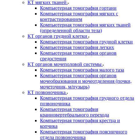
КТ мягких тканей
Компьютерная томография гортани
Компьютерная томография мягких с
контрастированием
Компьютерная томография мягких тканей
(определенной области тела)
КТ органов грудной клетки
Компьютерная томография грудной клетки
Компьютерная томография легких
Компьютерная томография органов
средостения
КТ органов мочеполовой системы
Компьютерная томография малого таза
Компьютерная томография органов
мочеобразования и мочеотделения (почки,
мочеточник, м/пузырь)
КТ позвоночника
Компьютерная томография грудного отдела
позвоночника
Компьютерная томография
краниовертебрального перехода
Компьютерная томография крестца и
копчика
Компьютерная томография поясничного
отдела позвоночника