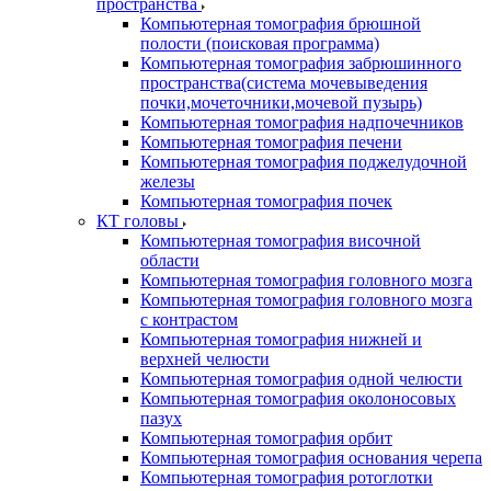
пространства
Компьютерная томография брюшной
полости (поисковая программа)
Компьютерная томография забрюшинного
пространства(система мочевыведения
почки,мочеточники,мочевой пузырь)
Компьютерная томография надпочечников
Компьютерная томография печени
Компьютерная томография поджелудочной
железы
Компьютерная томография почек
КТ головы
Компьютерная томография височной
области
Компьютерная томография головного мозга
Компьютерная томография головного мозга
с контрастом
Компьютерная томография нижней и
верхней челюсти
Компьютерная томография одной челюсти
Компьютерная томография околоносовых
пазух
Компьютерная томография орбит
Компьютерная томография основания черепа
Компьютерная томография ротоглотки