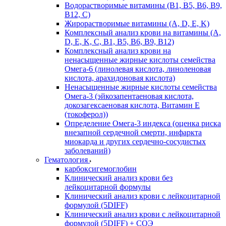
Водорастворимые витамины (B1, B5, B6, В9,
В12, С)
Жирорастворимые витамины (A, D, E, K)
Комплексный анализ крови на витамины (A,
D, E, K, C, B1, B5, B6, В9, B12)
Комплексный анализ крови на
ненасыщенные жирные кислоты семейства
Омега-6 (линолевая кислота, линоленовая
кислота, арахидоновая кислота)
Ненасыщенные жирные кислоты семейства
Омега-3 (эйкозапентаеновая кислота,
докозагексаеновая кислота, Витамин E
(токоферол))
Определение Омега-3 индекса (оценка риска
внезапной сердечной смерти, инфаркта
миокарда и других сердечно-сосудистых
заболеваний)
Гематология
карбоксигемоглобин
Клинический анализ крови без
лейкоцитарной формулы
Клинический анализ крови с лейкоцитарной
формулой (5DIFF)
Клинический анализ крови с лейкоцитарной
формулой (5DIFF) + СОЭ