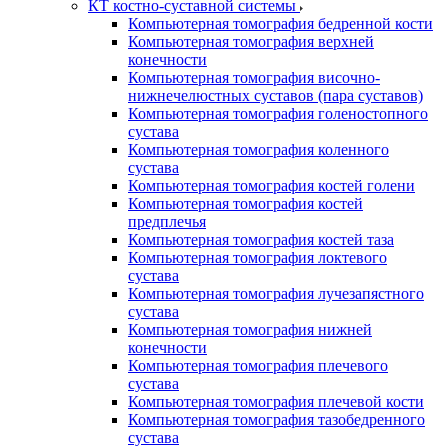
КТ костно-суставной системы
Компьютерная томография бедренной кости
Компьютерная томография верхней
конечности
Компьютерная томография височно-
нижнечелюстных суставов (пара суставов)
Компьютерная томография голеностопного
сустава
Компьютерная томография коленного
сустава
Компьютерная томография костей голени
Компьютерная томография костей
предплечья
Компьютерная томография костей таза
Компьютерная томография локтевого
сустава
Компьютерная томография лучезапястного
сустава
Компьютерная томография нижней
конечности
Компьютерная томография плечевого
сустава
Компьютерная томография плечевой кости
Компьютерная томография тазобедренного
сустава