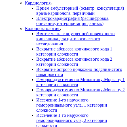
Кардиология
Прием амбулаторный (осмотр, консультация)
врача-кардиолога, первичный
Электрокардиография (расшифровка,
описание, интерпретация данных)
Колопроктология
Взятие мазка с внутренней поверхности
кишечника для цитологического
исследования
Вскрытие абсцесса копчикового хода 1
категории сложности
Вскрытие абсцесса копчикового хода 2
категории сложности
Вскрытие острого подкожно-подслизистого
парапроктита
Геморроидэктомия по Миллигану-Моргану 1
категории сложности
Геморроидэктомия по Миллигану-Моргану 2
категории сложности
Иссечение 1-го наружного
геморроидального узла, 1 категории
сложности
Иссечение 1-го наружного
геморроидального узла, 2 категории
сложности