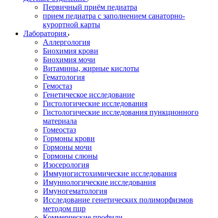
Первичный приём педиатра
прием педиатра с заполнением санаторно-
курортной карты
Лаборатория
Аллергология
Биохимия крови
Биохимия мочи
Витамины, жирные кислоты
Гематология
Гемостаз
Генетическое исследование
Гистологические исследования
Гистологические исследования пункционного
материала
Гомеостаз
Гормоны крови
Гормоны мочи
Гормоны слюны
Изосерология
Иммуногистохимические исследования
Имуннологические исследования
Имуногематология
Исследование генетических полиморфизмов
методом пцр
Коммерческие профили