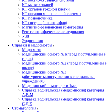
КТ костно-суставной системы
КТ мягких тканей
КТ органов грудной клетки
КТ органов мочеполовой системы
КТ позвоночника
КТ сосудов (ангиография)
Магнитно-резонансная томография
Рентгенографические исследования
УЗД
Эндоскопия
Справки и медосмотры
Медосмотр
Медицинский осмотр №1(перед поступлением в
садик)
Медицинский осмотр №2 (перед поступлением в
школу)
Медицинский осмотр №3
(абитуриенты.поступления в специальные
учреждения0
Медицинский осмотр дети 1мес
Справка водительская (медкомиссия) категория
А,В.М
Справка водительская (медкомиссия) категория
С,Д,Е
Стоматология