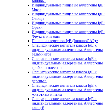
Бобовые
Индивидуальные пищевые аллергены IgE:
Мясо
Индивидуальные пищевые аллергены IgE:
Овощи
Индивидуальные пищевые аллергены IgE:
Орехи
Индивидуальные пищевые аллергены IgE:
Фрукты и ягоды
Панели аллергенов IgE (ImmunoCAP)*
Специфические антитела класса IgE к
индивидуальным аллергенам. Аллергены
гельминтов
Специфические антитела класса IgE к
индивидуальным аллергенам. Аллергены
грибов и плесени
Специфические антитела класса IgE к
индивидуальным аллергенам. Аллергены
деревьев
Специфические антитела класса IgE к
индивидуальным аллергенам. Аллергены
животных и птиц
Специфические антитела класса IgE к
индивидуальным аллергенам. Аллергены
клещей