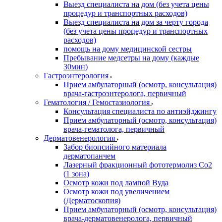
Выезд специалиста на дом (без учета цены
процедур и транспортных расходов)
Выезд специалиста на дом за черту города
(без учета цены процедур и транспортных
расходов)
помощь на дому медицинской сестры
Пребывание медсетры на дому (каждые
30мин)
Гастроэнтерология
Прием амбулаторный (осмотр, консультация)
врача-гастроэнтеролога, первичный
Гематология / Гемостазиология
Консультация специалиста по антиэйджингу
Прием амбулаторный (осмотр, консультация)
врача-гематолога, первичный
Дерматовенерология
Забор биопсийного материала
дерматопанчем
Лазерный фракционный фототермолиз Со2
(1 зона)
Осмотр кожи под лампой Вуда
Осмотр кожи под увеличением
(Дерматоскопия)
Прием амбулаторный (осмотр, консультация)
врача-дерматовенеролога, первичный