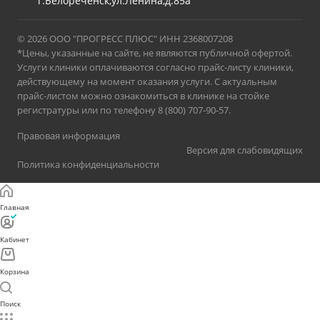
г.Белореченск,ул.Ленина,д.85а
© 2026 ООО "ПРОГРЕСС ПЛЮС" ИНН 2368007208
*Цены, указанные на сайте, не являются публичной офертой.
Услуги клиники оплачиваются согласно прайс-листу клиники,
действующему на момент оказания услуги. С актуальным
прайс-листом можно ознакомиться в клинике на стойке
регистратуры или по телефону 8 (800) 707-90-57.
Правовая информация
Версия для слабовидящих
Политика конфиденциальности
Главная
Кабинет
Корзина
Поиск