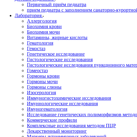
Первичный приём педиатра
прием педиатра с заполнением санаторно-курортно
Лаборатория
Аллергология
Биохимия крови
Биохимия мочи
Витамины, жирные кислоты
Гематология
Гемостаз
Генетическое исследование
Гистологические исследования
Гистологические исследования пункционного мате
Гомеостаз
Гормоны крови
Гормоны мочи
Гормоны слюны
Изосерология
Иммуногистохимические исследования
Имуннологические исследования
Имуногематология
Исследование генетических полиморфизмов метод
Коммерческие профили
Комплексные исследования методом ПЦР
Лекарственный мониторинг
Маркеры аутоиммунных заболеваний