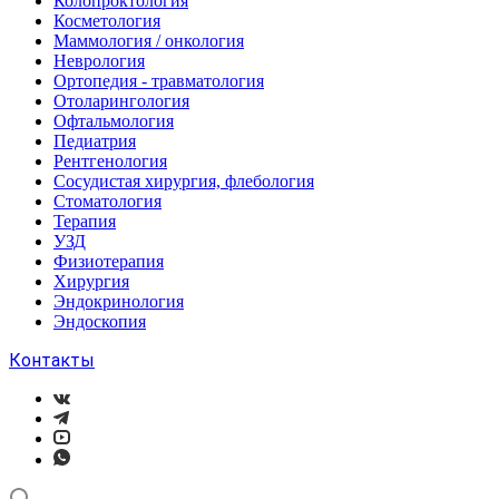
Колопроктология
Косметология
Маммология / онкология
Неврология
Ортопедия - травматология
Отоларингология
Офтальмология
Педиатрия
Рентгенология
Сосудистая хирургия, флебология
Стоматология
Терапия
УЗД
Физиотерапия
Хирургия
Эндокринология
Эндоскопия
Контакты