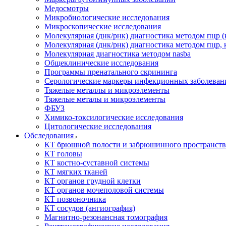
Медосмотры
Микробиологические исследования
Микроскопические исследования
Молекулярная (днк/рнк) диагностика методом пцр (
Молекулярная (днк/рнк) диагностика методом пцр, 
Молекулярная диагностика методом nasba
Общеклинические исследования
Программы пренатального скрининга
Серологические маркеры инфекционных заболеван
Тяжелые металлы и микроэлементы
Тяжелые металы и микроэлементы
ФБУЗ
Химико-токсилогические исследования
Цитологические исследования
Обследования
КТ брюшной полости и забрюшинного пространств
КТ головы
КТ костно-суставной системы
КТ мягких тканей
КТ органов грудной клетки
КТ органов мочеполовой системы
КТ позвоночника
КТ сосудов (ангиография)
Магнитно-резонансная томография