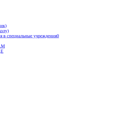
ик)
олу)
я в специальные учреждения0
В.М
,Е