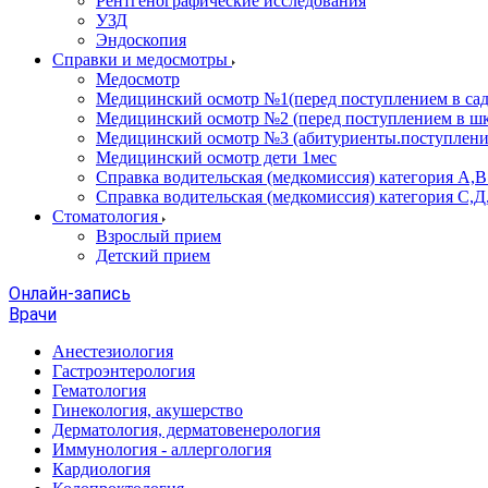
Рентгенографические исследования
УЗД
Эндоскопия
Справки и медосмотры
Медосмотр
Медицинский осмотр №1(перед поступлением в сад
Медицинский осмотр №2 (перед поступлением в шк
Медицинский осмотр №3 (абитуриенты.поступлени
Медицинский осмотр дети 1мес
Справка водительская (медкомиссия) категория А,
Справка водительская (медкомиссия) категория С,Д
Стоматология
Взрослый прием
Детский прием
Онлайн-запись
Врачи
Анестезиология
Гастроэнтерология
Гематология
Гинекология, акушерство
Дерматология, дерматовенерология
Иммунология - аллергология
Кардиология