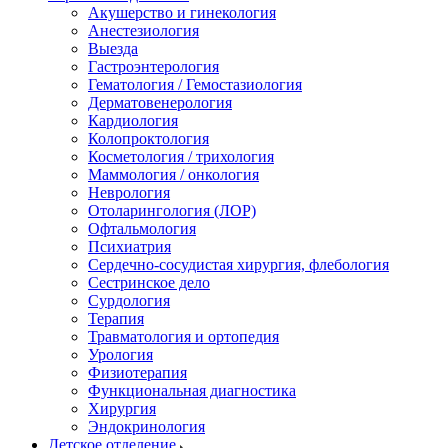
Акушерство и гинекология
Анестезиология
Выезда
Гастроэнтерология
Гематология / Гемостазиология
Дерматовенерология
Кардиология
Колопроктология
Косметология / трихология
Маммология / онкология
Неврология
Отоларингология (ЛОР)
Офтальмология
Психиатрия
Сердечно-сосудистая хирургия, флебология
Сестринское дело
Сурдология
Терапия
Травматология и ортопедия
Урология
Физиотерапия
Функциональная диагностика
Хирургия
Эндокринология
Детское отделение