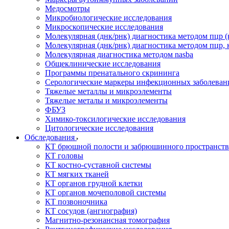
Медосмотры
Микробиологические исследования
Микроскопические исследования
Молекулярная (днк/рнк) диагностика методом пцр (
Молекулярная (днк/рнк) диагностика методом пцр, 
Молекулярная диагностика методом nasba
Общеклинические исследования
Программы пренатального скрининга
Серологические маркеры инфекционных заболеван
Тяжелые металлы и микроэлементы
Тяжелые металы и микроэлементы
ФБУЗ
Химико-токсилогические исследования
Цитологические исследования
Обследования
КТ брюшной полости и забрюшинного пространств
КТ головы
КТ костно-суставной системы
КТ мягких тканей
КТ органов грудной клетки
КТ органов мочеполовой системы
КТ позвоночника
КТ сосудов (ангиография)
Магнитно-резонансная томография