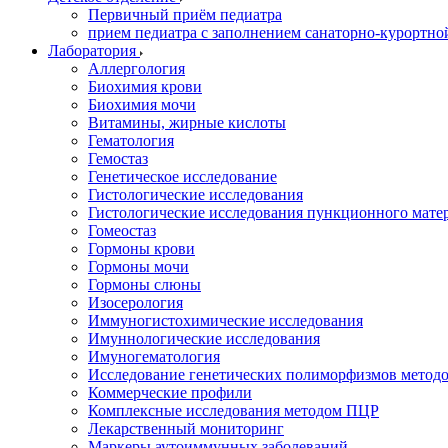
Первичный приём педиатра
прием педиатра с заполнением санаторно-курортно
Лаборатория
Аллергология
Биохимия крови
Биохимия мочи
Витамины, жирные кислоты
Гематология
Гемостаз
Генетическое исследование
Гистологические исследования
Гистологические исследования пункционного мате
Гомеостаз
Гормоны крови
Гормоны мочи
Гормоны слюны
Изосерология
Иммуногистохимические исследования
Имуннологические исследования
Имуногематология
Исследование генетических полиморфизмов метод
Коммерческие профили
Комплексные исследования методом ПЦР
Лекарственный мониторинг
Маркеры аутоиммунных заболеваний