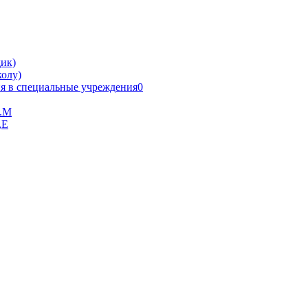
ик)
олу)
я в специальные учреждения0
В.М
,Е