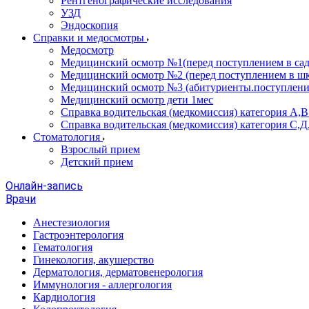
Рентгенографические исследования
УЗД
Эндоскопия
Справки и медосмотры
Медосмотр
Медицинский осмотр №1(перед поступлением в сад
Медицинский осмотр №2 (перед поступлением в шк
Медицинский осмотр №3 (абитуриенты.поступлени
Медицинский осмотр дети 1мес
Справка водительская (медкомиссия) категория А,
Справка водительская (медкомиссия) категория С,Д
Стоматология
Взрослый прием
Детский прием
Онлайн-запись
Врачи
Анестезиология
Гастроэнтерология
Гематология
Гинекология, акушерство
Дерматология, дерматовенерология
Иммунология - аллергология
Кардиология