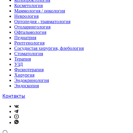
Колопроктология
Косметология
Маммология / онкология
Неврология
Ортопедия - травматология
Отоларингология
Офтальмология
Педиатрия
Рентгенология
Сосудистая хирургия, флебология
Стоматология
Терапия
УЗД
Физиотерапия
Хирургия
Эндокринология
Эндоскопия
Контакты