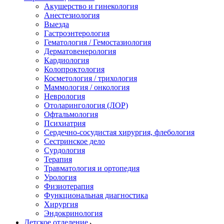
Акушерство и гинекология
Анестезиология
Выезда
Гастроэнтерология
Гематология / Гемостазиология
Дерматовенерология
Кардиология
Колопроктология
Косметология / трихология
Маммология / онкология
Неврология
Отоларингология (ЛОР)
Офтальмология
Психиатрия
Сердечно-сосудистая хирургия, флебология
Сестринское дело
Сурдология
Терапия
Травматология и ортопедия
Урология
Физиотерапия
Функциональная диагностика
Хирургия
Эндокринология
Детское отделение