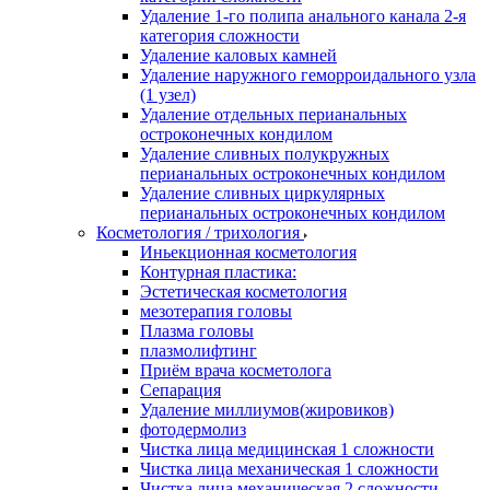
Удаление 1-го полипа анального канала 2-я
категория сложности
Удаление каловых камней
Удаление наружного геморроидального узла
(1 узел)
Удаление отдельных перианальных
остроконечных кондилом
Удаление сливных полукружных
перианальных остроконечных кондилом
Удаление сливных циркулярных
перианальных остроконечных кондилом
Косметология / трихология
Иньекционная косметология
Контурная пластика:
Эстетическая косметология
мезотерапия головы
Плазма головы
плазмолифтинг
Приём врача косметолога
Сепарация
Удаление миллиумов(жировиков)
фотодермолиз
Чистка лица медицинская 1 сложности
Чистка лица механическая 1 сложности
Чистка лица механическая 2 сложности