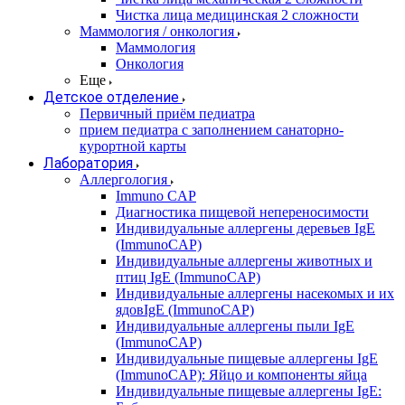
Чистка лица медицинская 2 сложности
Маммология / онкология
Маммология
Онкология
Еще
Детское отделение
Первичный приём педиатра
прием педиатра с заполнением санаторно-
курортной карты
Лаборатория
Аллергология
Immuno CAP
Диагностика пищевой непереносимости
Индивидуальные аллергены деревьев IgE
(ImmunoCAP)
Индивидуальные аллергены животных и
птиц IgE (ImmunoCAP)
Индивидуальные аллергены насекомых и их
ядовIgE (ImmunoCAP)
Индивидуальные аллергены пыли IgE
(ImmunoCAP)
Индивидуальные пищевые аллергены IgE
(ImmunoCAP): Яйцо и компоненты яйца
Индивидуальные пищевые аллергены IgE: