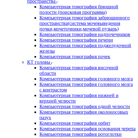
пространства
Компьютерная томография брюшной
полости (поисковая программа)
Компьютерная томография забрюшинного
пространства(система мочевыведения
почки,мочеточники,мочевой пузырь)
Компьютерная томография надпочечников
Компьютерная томография печени
Компьютерная томография поджелудочной
железы
Компьютерная томография почек
КТ головы
Компьютерная томография височной
области
Компьютерная томография головного мозга
Компьютерная томография головного мозга
с контрастом
Компьютерная томография нижней и
верхней челюсти
Компьютерная томография одной челюсти
Компьютерная томография околоносовых
пазух
Компьютерная томография орбит
Компьютерная томография основания черепа
Компьютерная томография ротоглотки