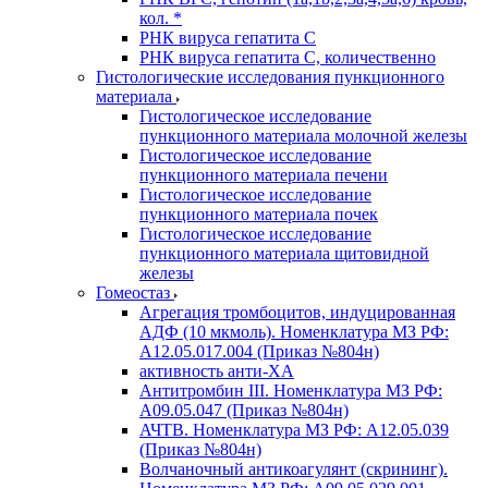
кол. *
РНК вируса гепатита C
РНК вируса гепатита C, количественно
Гистологические исследования пункционного
материала
Гистологическое исследование
пункционного материала молочной железы
Гистологическое исследование
пункционного материала печени
Гистологическое исследование
пункционного материала почек
Гистологическое исследование
пункционного материала щитовидной
железы
Гомеостаз
Агрегация тромбоцитов, индуцированная
АДФ (10 мкмоль). Номенклатура МЗ РФ:
A12.05.017.004 (Приказ №804н)
активность анти-ХА
Антитромбин III. Номенклатура МЗ РФ:
A09.05.047 (Приказ №804н)
АЧТВ. Номенклатура МЗ РФ: A12.05.039
(Приказ №804н)
Волчаночный антикоагулянт (скрининг).