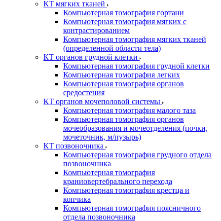
КТ мягких тканей
Компьютерная томография гортани
Компьютерная томография мягких с
контрастированием
Компьютерная томография мягких тканей
(определенной области тела)
КТ органов грудной клетки
Компьютерная томография грудной клетки
Компьютерная томография легких
Компьютерная томография органов
средостения
КТ органов мочеполовой системы
Компьютерная томография малого таза
Компьютерная томография органов
мочеобразования и мочеотделения (почки,
мочеточник, м/пузырь)
КТ позвоночника
Компьютерная томография грудного отдела
позвоночника
Компьютерная томография
краниовертебрального перехода
Компьютерная томография крестца и
копчика
Компьютерная томография поясничного
отдела позвоночника