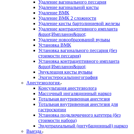
Удаление вагинального пессария
Удаление вагинальной кисты
Удаление ВМК
Удаление ВМК 2 сложности
Удаление кисты бартолиниевой железы
Удаление контрацептивного импланта
&quot;Импланон&quot;
Удаление новообразований вульвы
Установка ВМК
Установка вагинального пессария (без
стоимости пессария)
Установка контрацептивного импланта
&quot;Импланон&quot;
Энуклеация кисты вульвы
Эхогистеросальпингография
Анестезиология
Консультация анестезиолога
Массочный ингаляционный наркоз
Тотальная внутривенная анестезия
Тотальная внутривенная анестезия для
гастроскопии
Установка подключичного катетера (без
стоимости набора)
Эндотрахеальный (интубационный) наркоз
Выезда