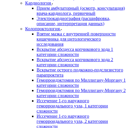
Кардиология
Прием амбулаторный (осмотр, консультация)
врача-кардиолога, первичный
Электрокардиография (расшифровка,
описание, интерпретация данных)
Колопроктология
Взятие мазка с внутренней поверхности
кишечника для цитологического
исследования
Вскрытие абсцесса копчикового хода 1
категории сложности
Вскрытие абсцесса копчикового хода 2
категории сложности
Вскрытие острого подкожно-подслизистого
парапроктита
Геморроидэктомия по Миллигану-Моргану 1
категории сложности
Геморроидэктомия по Миллигану-Моргану 2
категории сложности
Иссечение 1-го наружного
геморроидального узла, 1 категории
сложности
Иссечение 1-го наружного
геморроидального узла, 2 категории
сложности