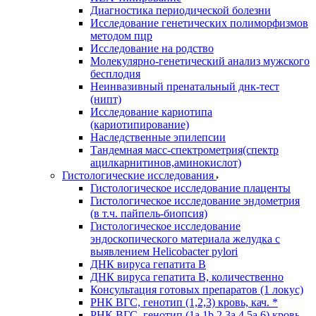
Диагностика периодической болезни
Исследование генетических полиморфизмов
методом пцр
Исследование на родство
Молекулярно-генетический анализ мужского
бесплодия
Неинвазивный пренатальный днк-тест
(нипт)
Исследование кариотипа
(кариотипирование)
Наследственные эпилепсии
Тандемная масс-спектрометрия(спектр
ацилкарнитинов,аминокислот)
Гистологические исследования
Гистологическое исследование плаценты
Гистологическое исследование эндометрия
(в т.ч. пайпель-биопсия)
Гистологическое исследование
эндоскопического материала желудка с
выявлением Helicobacter pylori
ДНК вируса гепатита B
ДНК вируса гепатита B, количественно
Консультация готовых препаратов (1 локус)
РНК ВГC, генотип (1,2,3) кровь, кач. *
РНК ВГC, генотип (1a,1b,2,3a,4,5a,6) кровь,