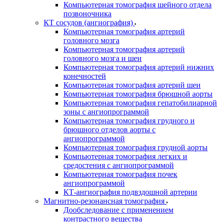
Компьютерная томография шейного отдела
позвоночника
КТ сосудов (ангиография)
Компьютерная томография артерий
головного мозга
Компьютерная томография артерий
головного мозга и шеи
Компьютерная томография артерий нижних
конечностей
Компьютерная томография артерий шеи
Компьютерная томография брюшной аорты
Компьютерная томография гепатобилиарной
зоны с ангиопрограммой
Компьютерная томография грудного и
брюшного отделов аорты с
ангиопрограммой
Компьютерная томография грудной аорты
Компьютерная томография легких и
средостения с ангиопрограммой
Компьютерная томография почек
ангиопрограммой
КТ-ангиография подвздошной артерии
Магнитно-резонансная томография
Дообследование с применением
контрастного вещества