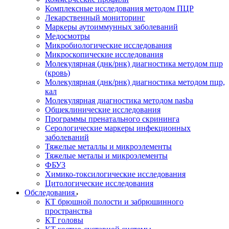
Комплексные исследования методом ПЦР
Лекарственный мониторинг
Маркеры аутоиммунных заболеваний
Медосмотры
Микробиологические исследования
Микроскопические исследования
Молекулярная (днк/рнк) диагностика методом пцр
(кровь)
Молекулярная (днк/рнк) диагностика методом пцр,
кал
Молекулярная диагностика методом nasba
Общеклинические исследования
Программы пренатального скрининга
Серологические маркеры инфекционных
заболеваний
Тяжелые металлы и микроэлементы
Тяжелые металы и микроэлементы
ФБУЗ
Химико-токсилогические исследования
Цитологические исследования
Обследования
КТ брюшной полости и забрюшинного
пространства
КТ головы