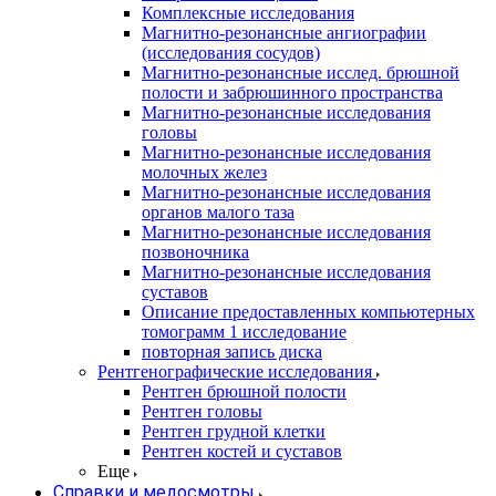
Комплексные исследования
Магнитно-резонансные ангиографии
(исследования сосудов)
Магнитно-резонансные исслед. брюшной
полости и забрюшинного пространства
Магнитно-резонансные исследования
головы
Магнитно-резонансные исследования
молочных желез
Магнитно-резонансные исследования
органов малого таза
Магнитно-резонансные исследования
позвоночника
Магнитно-резонансные исследования
суставов
Описание предоставленных компьютерных
томограмм 1 исследование
повторная запись диска
Рентгенографические исследования
Рентген брюшной полости
Рентген головы
Рентген грудной клетки
Рентген костей и суставов
Еще
Справки и медосмотры