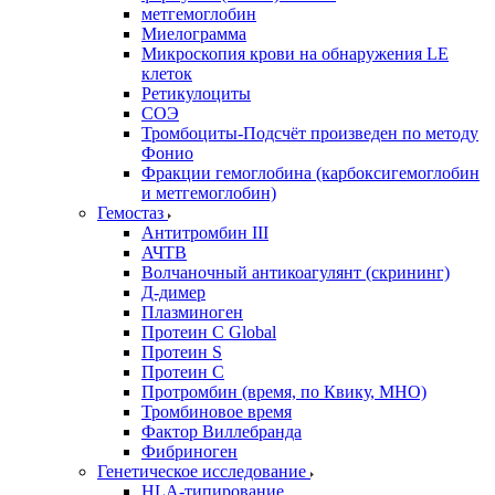
метгемоглобин
Миелограмма
Микроскопия крови на обнаружения LE
клеток
Ретикулоциты
СОЭ
Тромбоциты-Подсчёт произведен по методу
Фонио
Фракции гемоглобина (карбоксигемоглобин
и метгемоглобин)
Гемостаз
Антитромбин III
АЧТВ
Волчаночный антикоагулянт (скрининг)
Д-димер
Плазминоген
Протеин C Global
Протеин S
Протеин С
Протромбин (время, по Квику, МНО)
Тромбиновое время
Фактор Виллебранда
Фибриноген
Генетическое исследование
HLA-типирование