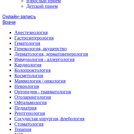
Взрослый прием
Детский прием
Онлайн-запись
Врачи
Анестезиология
Гастроэнтерология
Гематология
Гинекология, акушерство
Дерматология, дерматовенерология
Иммунология - аллергология
Кардиология
Колопроктология
Косметология
Маммология / онкология
Неврология
Ортопедия - травматология
Отоларингология
Офтальмология
Педиатрия
Рентгенология
Сосудистая хирургия, флебология
Стоматология
Терапия