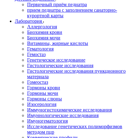
Первичный приём педиатра
прием педиатра с заполнением санаторно-
курортной карты
Лаборатория
Аллергология
Биохимия крови
Биохимия мочи
Витамины, жирные кислоты
Гематология
Гемостаз
Генетическое исследование
Гистологические исследования
Гистологические исследования пункционного
материала
Гомеостаз
Гормоны крови
Гормоны мочи
Гормоны слюны
Изосерология
Иммуногистохимические исследования
Имуннологические исследования
Имуногематология
Исследование генетических полиморфизмов
методом пцр
Коммерческие профили