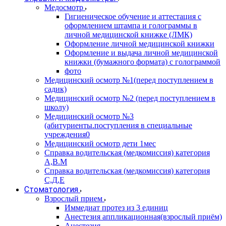
Медосмотр
Гигиеническое обучение и аттестация с
оформлением штампа и голограммы в
личной медицинской книжке (ЛМК)
Оформление личной медицинской книжки
Оформление и выдача личной медицинской
книжки (бумажного формата) с голограммой
фото
Медицинский осмотр №1(перед поступлением в
садик)
Медицинский осмотр №2 (перед поступлением в
школу)
Медицинский осмотр №3
(абитуриенты.поступления в специальные
учреждения0
Медицинский осмотр дети 1мес
Справка водительская (медкомиссия) категория
А,В.М
Справка водительская (медкомиссия) категория
С,Д,Е
Стоматология
Взрослый прием
Иммедиат протез из 3 единиц
Анестезия аппликационная(взрослый приём)
Анестезия