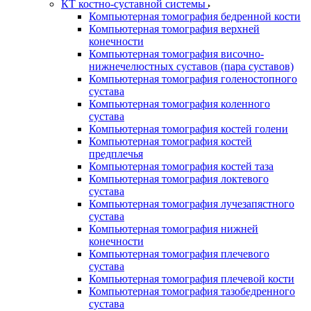
КТ костно-суставной системы
Компьютерная томография бедренной кости
Компьютерная томография верхней
конечности
Компьютерная томография височно-
нижнечелюстных суставов (пара суставов)
Компьютерная томография голеностопного
сустава
Компьютерная томография коленного
сустава
Компьютерная томография костей голени
Компьютерная томография костей
предплечья
Компьютерная томография костей таза
Компьютерная томография локтевого
сустава
Компьютерная томография лучезапястного
сустава
Компьютерная томография нижней
конечности
Компьютерная томография плечевого
сустава
Компьютерная томография плечевой кости
Компьютерная томография тазобедренного
сустава