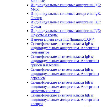
Бобовые
Индивидуальные пищевые аллергены IgE:
Мясо
Индивидуальные пищевые аллергены IgE:
Овощи
Индивидуальные пищевые аллергены IgE:
Орехи
Индивидуальные пищевые аллергены IgE:
Фрукты и ягоды
Панели аллергенов IgE (ImmunoCAP)*
Специфические антитела класса IgE к
индивидуальным аллергенам. Аллергены
гельминтов
Специфические антитела класса IgE к
индивидуальным аллергенам. Аллергены
грибов и плесени
Специфические антитела класса IgE к
индивидуальным аллергенам. Аллергены
деревьев
Специфические антитела класса IgE к
индивидуальным аллергенам. Аллергены
животных и птиц
Специфические антитела класса IgE к
индивидуальным аллергенам. Аллергены
клещей