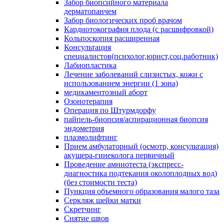
Забор биопсийного материала
дерматопанчем
Забор биологических проб врачом
Кардиотокография плода (с расшифровкой)
Кольпоскопия расширенная
Консультация
специалистов(психолог,юрист,соц.работник)
Лабиопластика
Лечение заболеваний слизистых, кожи с
использованием энергии (1 зона)
медикаментозный аборт
Озонотерапия
Операция по Штурмдорфу
пайпель-биопсия/аспирационная биопсия
эндометрия
плазмолифтинг
Прием амбулаторный (осмотр, консультация)
акушера-гинеколога первичный
Проведение амниотеста (экспресс-
диагностика подтекания околоплодных вод)
(без стоимости теста)
Пункция объемного образования малого таза
Серкляж шейки матки
Скретчинг
Снятие швов