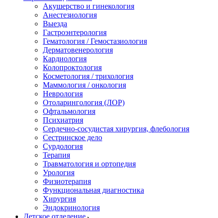
Акушерство и гинекология
Анестезиология
Выезда
Гастроэнтерология
Гематология / Гемостазиология
Дерматовенерология
Кардиология
Колопроктология
Косметология / трихология
Маммология / онкология
Неврология
Отоларингология (ЛОР)
Офтальмология
Психиатрия
Сердечно-сосудистая хирургия, флебология
Сестринское дело
Сурдология
Терапия
Травматология и ортопедия
Урология
Физиотерапия
Функциональная диагностика
Хирургия
Эндокринология
Детское отделение