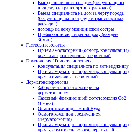
Выезд специалиста на дом (без учета цены
процедур и транспортных расходов)
Выезд специалиста на дом за черту города
(без учета цены процедур и транспортных
расходов)
помощь на дому медицинской сестры
Пребывание медсетры на дому (каждые
30мин)
Гастроэнтерология
Прием амбулаторный (осмотр, консультация)
врача-гастроэнтеролога, первичный
Гематология / Гемостазиология
Консультация специалиста по антиэйджингу
Прием амбулаторный (осмотр, консультация)
врача-гематолога, первичный
Дерматовенерология
Забор биопсийного материала
дерматопанчем
Лазерный фракционный фототермолиз Со2
(1 зона)
Осмотр кожи под лампой Вуда
Осмотр кожи под увеличением
(Дерматоскопия)
Прием амбулаторный (осмотр, консультация)
врача-дерматовенеролога, первичный