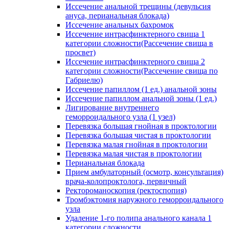
Иссечение анальной трещины (девульсия
ануса, перианальная блокада)
Иссечение анальных бахромок
Иссечение интрасфинктерного свища 1
категории сложности(Рассечение свища в
просвет)
Иссечение интрасфинктерного свища 2
категории сложности(Рассечение свища по
Габриелю)
Иссечение папиллом (1 ед.) анальной зоны
Иссечение папиллом анальной зоны (1 ед.)
Лигирование внутреннего
геморроидального узла (1 узел)
Перевязка большая гнойная в проктологии
Перевязка большая чистая в проктологии
Перевязка малая гнойная в проктологии
Перевязка малая чистая в проктологии
Перианальная блокада
Прием амбулаторный (осмотр, консультация)
врача-колопроктолога, первичный
Ректороманоскопия (ректоспопия)
Тромбэктомия наружного геморроидального
узла
Удаление 1-го полипа анального канала 1
категории сложности