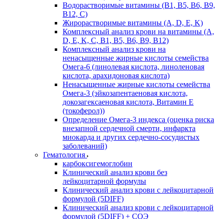
Водорастворимые витамины (B1, B5, B6, В9,
В12, С)
Жирорастворимые витамины (A, D, E, K)
Комплексный анализ крови на витамины (A,
D, E, K, C, B1, B5, B6, В9, B12)
Комплексный анализ крови на
ненасыщенные жирные кислоты семейства
Омега-6 (линолевая кислота, линоленовая
кислота, арахидоновая кислота)
Ненасыщенные жирные кислоты семейства
Омега-3 (эйкозапентаеновая кислота,
докозагексаеновая кислота, Витамин E
(токоферол))
Определение Омега-3 индекса (оценка риска
внезапной сердечной смерти, инфаркта
миокарда и других сердечно-сосудистых
заболеваний)
Гематология
карбоксигемоглобин
Клинический анализ крови без
лейкоцитарной формулы
Клинический анализ крови с лейкоцитарной
формулой (5DIFF)
Клинический анализ крови с лейкоцитарной
формулой (5DIFF) + СОЭ