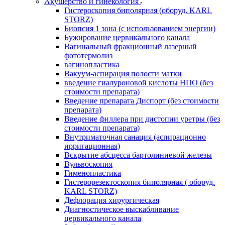
Акушерство и гинекология
Гистероскопия биполярная (оборуд. KARL
STORZ)
Биопсия 1 зона (с использованием энергии)
Бужирование цервикального канала
Вагинальный фракционный лазерный
фототермолиз
вагинопластика
Вакуум-аспирация полости матки
введение гиалуроновой кислоты НПО (без
стоимости препарата)
Введение препарата Диспорт (без стоимости
препарата)
Введение филлера при дистопии уретры (без
стоимости препарата)
Внутриматочная санация (аспирационно
ирригационная)
Вскрытие абсцесса бартолиниевой железы
Вульвоскопия
Гименопластика
Гистерорезектоскопия биполярная ( оборуд.
KARL STORZ)
Дефлорация хирургическая
Диагностическое выскабливание
цервикального канала