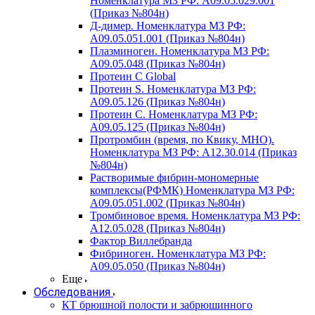
Номенклатура МЗ РФ: A09.05.029.001
(Приказ №804н)
Д-димер. Номенклатура МЗ РФ:
A09.05.051.001 (Приказ №804н)
Плазминоген. Номенклатура МЗ РФ:
A09.05.048 (Приказ №804н)
Протеин C Global
Протеин S. Номенклатура МЗ РФ:
A09.05.126 (Приказ №804н)
Протеин С. Номенклатура МЗ РФ:
A09.05.125 (Приказ №804н)
Протромбин (время, по Квику, МНО).
Номенклатура МЗ РФ: A12.30.014 (Приказ
№804н)
Растворимые фибрин-мономерные
комплексы(РФМК) Номенклатура МЗ РФ:
A09.05.051.002 (Приказ №804н)
Тромбиновое время. Номенклатура МЗ РФ:
A12.05.028 (Приказ №804н)
Фактор Виллебранда
Фибриноген. Номенклатура МЗ РФ:
A09.05.050 (Приказ №804н)
Еще
Обследования
КТ брюшной полости и забрюшинного