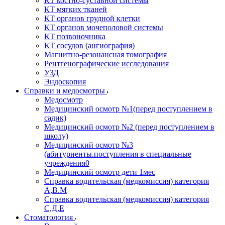
КТ костно-суставной системы
КТ мягких тканей
КТ органов грудной клетки
КТ органов мочеполовой системы
КТ позвоночника
КТ сосудов (ангиография)
Магнитно-резонансная томография
Рентгенографические исследования
УЗД
Эндоскопия
Справки и медосмотры
Медосмотр
Медицинский осмотр №1(перед поступлением в
садик)
Медицинский осмотр №2 (перед поступлением в
школу)
Медицинский осмотр №3
(абитуриенты.поступления в специальные
учреждения0
Медицинский осмотр дети 1мес
Справка водительская (медкомиссия) категория
А,В.М
Справка водительская (медкомиссия) категория
С,Д,Е
Стоматология