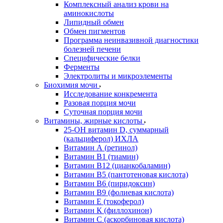
Комплексный анализ крови на
аминокислоты
Липидный обмен
Обмен пигментов
Программа неинвазивной диагностики
болезней печени
Специфические белки
Ферменты
Электролиты и микроэлементы
Биохимия мочи
Исследование конкремента
Разовая порция мочи
Суточная порция мочи
Витамины, жирные кислоты
25-OH витамин D, суммарный
(кальциферол) ИХЛА
Витамин А (ретинол)
Витамин В1 (тиамин)
Витамин В12 (цианкобаламин)
Витамин В5 (пантотеновая кислота)
Витамин В6 (пиридоксин)
Витамин В9 (фолиевая кислота)
Витамин Е (токоферол)
Витамин К (филлохинон)
Витамин С (аскорбиновая кислота)