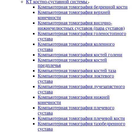
КТ костно-суставной системы
Компьютерная томография бедренной кости
Компьютерная томография верхней
конечности
Компьютерная томография височно-
нижнечелюстных суставов (пара суставов)
Компьютерная томография голеностопного
сустава
Компьютерная томография коленного
сустава
Компьютерная томография костей голени
Компьютерная томография костей
предплечья
Компьютерная томография костей таза
Компьютерная томография локтевого
сустава
Компьютерная томография лучезапястного
сустава
Компьютерная томография нижней
конечности
Компьютерная томография плечевого
сустава
Компьютерная томография плечевой кости
Компьютерная томография тазобедренного
сустава