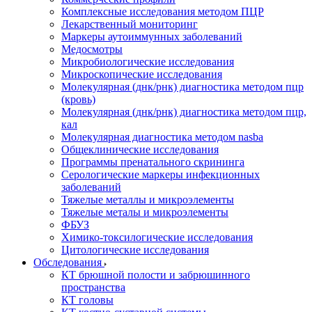
Комплексные исследования методом ПЦР
Лекарственный мониторинг
Маркеры аутоиммунных заболеваний
Медосмотры
Микробиологические исследования
Микроскопические исследования
Молекулярная (днк/рнк) диагностика методом пцр
(кровь)
Молекулярная (днк/рнк) диагностика методом пцр,
кал
Молекулярная диагностика методом nasba
Общеклинические исследования
Программы пренатального скрининга
Серологические маркеры инфекционных
заболеваний
Тяжелые металлы и микроэлементы
Тяжелые металы и микроэлементы
ФБУЗ
Химико-токсилогические исследования
Цитологические исследования
Обследования
КТ брюшной полости и забрюшинного
пространства
КТ головы