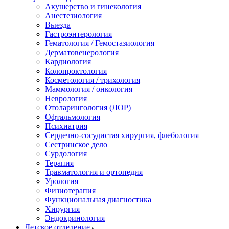
Акушерство и гинекология
Анестезиология
Выезда
Гастроэнтерология
Гематология / Гемостазиология
Дерматовенерология
Кардиология
Колопроктология
Косметология / трихология
Маммология / онкология
Неврология
Отоларингология (ЛОР)
Офтальмология
Психиатрия
Сердечно-сосудистая хирургия, флебология
Сестринское дело
Сурдология
Терапия
Травматология и ортопедия
Урология
Физиотерапия
Функциональная диагностика
Хирургия
Эндокринология
Детское отделение