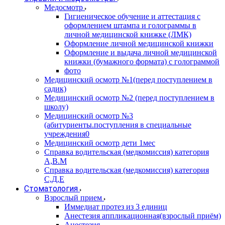
Медосмотр
Гигиеническое обучение и аттестация с
оформлением штампа и голограммы в
личной медицинской книжке (ЛМК)
Оформление личной медицинской книжки
Оформление и выдача личной медицинской
книжки (бумажного формата) с голограммой
фото
Медицинский осмотр №1(перед поступлением в
садик)
Медицинский осмотр №2 (перед поступлением в
школу)
Медицинский осмотр №3
(абитуриенты.поступления в специальные
учреждения0
Медицинский осмотр дети 1мес
Справка водительская (медкомиссия) категория
А,В.М
Справка водительская (медкомиссия) категория
С,Д,Е
Стоматология
Взрослый прием
Иммедиат протез из 3 единиц
Анестезия аппликационная(взрослый приём)
Анестезия