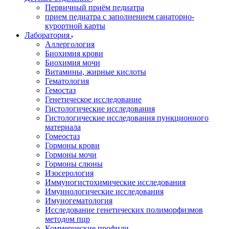
Первичный приём педиатра
прием педиатра с заполнением санаторно-
курортной карты
Лаборатория
Аллергология
Биохимия крови
Биохимия мочи
Витамины, жирные кислоты
Гематология
Гемостаз
Генетическое исследование
Гистологические исследования
Гистологические исследования пункционного
материала
Гомеостаз
Гормоны крови
Гормоны мочи
Гормоны слюны
Изосерология
Иммуногистохимические исследования
Имуннологические исследования
Имуногематология
Исследование генетических полиморфизмов
методом пцр
Коммерческие профили