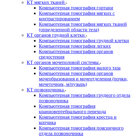
КТ мягких тканей
Компьютерная томография гортани
Компьютерная томография мягких с
контрастированием
Компьютерная томография мягких тканей
(определенной области тела)
КТ органов грудной клетки
Компьютерная томография грудной клетки
Компьютерная томография легких
Компьютерная томография органов
средостения
КТ органов мочеполовой системы
Компьютерная томография малого таза
Компьютерная томография органов
мочеобразования и мочеотделения (почки,
мочеточник, м/пузырь)
КТ позвоночника
Компьютерная томография грудного отдела
позвоночника
Компьютерная томография
краниовертебрального перехода
Компьютерная томография крестца и
копчика
Компьютерная томография поясничного
отдела позвоночника