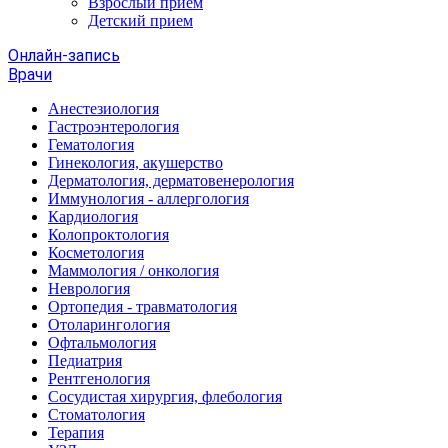
Взрослый прием
Детский прием
Онлайн-запись
Врачи
Анестезиология
Гастроэнтерология
Гематология
Гинекология, акушерство
Дерматология, дерматовенерология
Иммунология - аллергология
Кардиология
Колопроктология
Косметология
Маммология / онкология
Неврология
Ортопедия - травматология
Отоларингология
Офтальмология
Педиатрия
Рентгенология
Сосудистая хирургия, флебология
Стоматология
Терапия