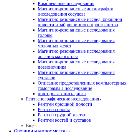
Комплексные исследования
Магнитно-резонансные ангиографии
(исследования сосудов)
Магнитно-резонансные исслед. брюшной
полости и забрюшинного пространства
Магнитно-резонансные исследования
головы
Магнитно-резонансные исследования
молочных желез
Магнитно-резонансные исследования
органов малого таза
Магнитно-резонансные исследования
позвоночника
Магнитно-резонансные исследования
суставов
Описание предоставленных компьютерных
томограмм 1 исследование
повторная запись диска
Рентгенографические исследования
Рентген брюшной полости
Рентген головы
Рентген грудной клетки
Рентген костей и суставов
Еще
Справки и медосмотры