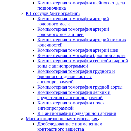
Компьютерная томография шейного отдела
позвоночника
КТ сосудов (ангиография)
Компьютерная томография артерий
головного мозга
Компьютерная томография артерий
головного мозга и шеи
Компьютерная томография артерий нижних
конечностей
Компьютерная томография артерий шеи
Компьютерная томография брюшной аорты
Компьютерная томография гепатобилиарной
зоны с ангиопрограммой
Компьютерная томография грудного и
брюшного отделов аорты с
ангиопрограммой
Компьютерная томография грудной аорты
Компьютерная томография легких и
средостения с ангиопрограммой
Компьютерная томография почек
ангиопрограммой
КТ-ангиография подвздошной артерии
Магнитно-резонансная томография
Дообследование с применением
контрастного вещества