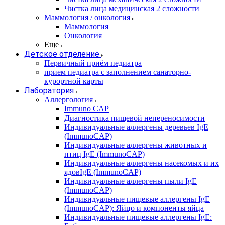
Чистка лица медицинская 2 сложности
Маммология / онкология
Маммология
Онкология
Еще
Детское отделение
Первичный приём педиатра
прием педиатра с заполнением санаторно-
курортной карты
Лаборатория
Аллергология
Immuno CAP
Диагностика пищевой непереносимости
Индивидуальные аллергены деревьев IgE
(ImmunoCAP)
Индивидуальные аллергены животных и
птиц IgE (ImmunoCAP)
Индивидуальные аллергены насекомых и их
ядовIgE (ImmunoCAP)
Индивидуальные аллергены пыли IgE
(ImmunoCAP)
Индивидуальные пищевые аллергены IgE
(ImmunoCAP): Яйцо и компоненты яйца
Индивидуальные пищевые аллергены IgE: