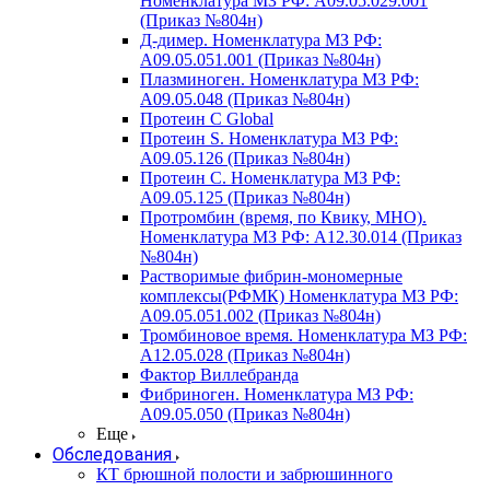
Номенклатура МЗ РФ: A09.05.029.001
(Приказ №804н)
Д-димер. Номенклатура МЗ РФ:
A09.05.051.001 (Приказ №804н)
Плазминоген. Номенклатура МЗ РФ:
A09.05.048 (Приказ №804н)
Протеин C Global
Протеин S. Номенклатура МЗ РФ:
A09.05.126 (Приказ №804н)
Протеин С. Номенклатура МЗ РФ:
A09.05.125 (Приказ №804н)
Протромбин (время, по Квику, МНО).
Номенклатура МЗ РФ: A12.30.014 (Приказ
№804н)
Растворимые фибрин-мономерные
комплексы(РФМК) Номенклатура МЗ РФ:
A09.05.051.002 (Приказ №804н)
Тромбиновое время. Номенклатура МЗ РФ:
A12.05.028 (Приказ №804н)
Фактор Виллебранда
Фибриноген. Номенклатура МЗ РФ:
A09.05.050 (Приказ №804н)
Еще
Обследования
КТ брюшной полости и забрюшинного