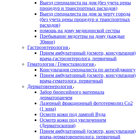
Выезд специалиста на дом (без учета цены
процедур и транспортных расходов)
Выезд специалиста на дом за черту города
(без учета цены процедур и транспортных
расходов)
помощь на дому медицинской сестры
Пребывание медсетры на дому (каждые
30мин)
Гастроэнтерология
Прием амбулаторный (осмотр, консультация)
врача-гастроэнтеролога, первичный
Гематология / Гемостазиология
Консультация специалиста по антиэйджингу
Прием амбулаторный (осмотр, консультация)
врача-гематолога, первичный
Дерматовенерология
Забор биопсийного материала
дерматопанчем
Лазерный фракционный фототермолиз Со2
(1 зона)
Осмотр кожи под лампой Вуда
Осмотр кожи под увеличением
(Дерматоскопия)
Прием амбулаторный (осмотр, консультация)
врача-дерматовенеролога, первичный