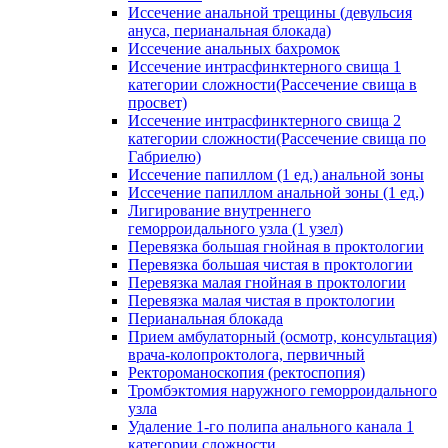
Иссечение анальной трещины (девульсия
ануса, перианальная блокада)
Иссечение анальных бахромок
Иссечение интрасфинктерного свища 1
категории сложности(Рассечение свища в
просвет)
Иссечение интрасфинктерного свища 2
категории сложности(Рассечение свища по
Габриелю)
Иссечение папиллом (1 ед.) анальной зоны
Иссечение папиллом анальной зоны (1 ед.)
Лигирование внутреннего
геморроидального узла (1 узел)
Перевязка большая гнойная в проктологии
Перевязка большая чистая в проктологии
Перевязка малая гнойная в проктологии
Перевязка малая чистая в проктологии
Перианальная блокада
Прием амбулаторный (осмотр, консультация)
врача-колопроктолога, первичный
Ректороманоскопия (ректоспопия)
Тромбэктомия наружного геморроидального
узла
Удаление 1-го полипа анального канала 1
категории сложности