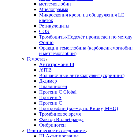
метгемоглобин
Миелограмма
Микроскопия крови на обнаружения LE
клеток
Ретикулоциты
СОЭ
Тромбоциты-Подсчёт произведен по методу
Фонио
Фракции гемоглобина (карбоксигемоглобин
и метгемоглобин)
Гемостаз
Антитромбин III
АЧТВ
Волчаночный антикоагулянт (скрининг)
Д-димер
Плазминоген
Протеин C Global
Протеин S
Протеин С
Протромбин (время, по Квику, МНО)
Тромбиновое время
Фактор Виллебранда
Фибриноген
Генетическое исследование
HLA-типирование