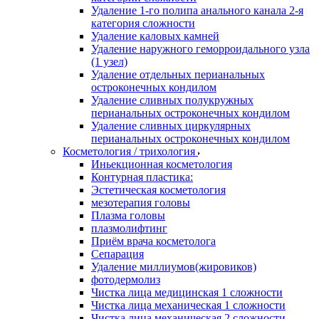
Удаление 1-го полипа анального канала 2-я
категория сложности
Удаление каловых камней
Удаление наружного геморроидального узла
(1 узел)
Удаление отдельных перианальных
остроконечных кондилом
Удаление сливных полукружных
перианальных остроконечных кондилом
Удаление сливных циркулярных
перианальных остроконечных кондилом
Косметология / трихология
Иньекционная косметология
Контурная пластика:
Эстетическая косметология
мезотерапия головы
Плазма головы
плазмолифтинг
Приём врача косметолога
Сепарация
Удаление миллиумов(жировиков)
фотодермолиз
Чистка лица медицинская 1 сложности
Чистка лица механическая 1 сложности
Чистка лица механическая 2 сложности