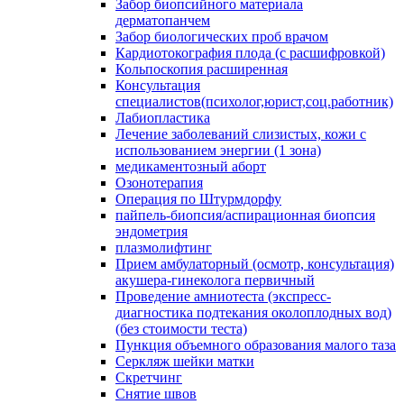
Забор биопсийного материала
дерматопанчем
Забор биологических проб врачом
Кардиотокография плода (с расшифровкой)
Кольпоскопия расширенная
Консультация
специалистов(психолог,юрист,соц.работник)
Лабиопластика
Лечение заболеваний слизистых, кожи с
использованием энергии (1 зона)
медикаментозный аборт
Озонотерапия
Операция по Штурмдорфу
пайпель-биопсия/аспирационная биопсия
эндометрия
плазмолифтинг
Прием амбулаторный (осмотр, консультация)
акушера-гинеколога первичный
Проведение амниотеста (экспресс-
диагностика подтекания околоплодных вод)
(без стоимости теста)
Пункция объемного образования малого таза
Серкляж шейки матки
Скретчинг
Снятие швов