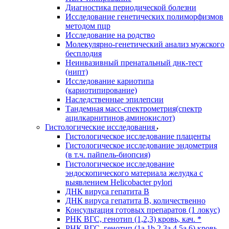
Диагностика периодической болезни
Исследование генетических полиморфизмов
методом пцр
Исследование на родство
Молекулярно-генетический анализ мужского
бесплодия
Неинвазивный пренатальный днк-тест
(нипт)
Исследование кариотипа
(кариотипирование)
Наследственные эпилепсии
Тандемная масс-спектрометрия(спектр
ацилкарнитинов,аминокислот)
Гистологические исследования
Гистологическое исследование плаценты
Гистологическое исследование эндометрия
(в т.ч. пайпель-биопсия)
Гистологическое исследование
эндоскопического материала желудка с
выявлением Helicobacter pylori
ДНК вируса гепатита B
ДНК вируса гепатита B, количественно
Консультация готовых препаратов (1 локус)
РНК ВГC, генотип (1,2,3) кровь, кач. *
РНК ВГC, генотип (1a,1b,2,3a,4,5a,6) кровь,