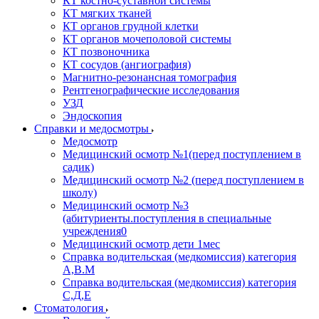
КТ костно-суставной системы
КТ мягких тканей
КТ органов грудной клетки
КТ органов мочеполовой системы
КТ позвоночника
КТ сосудов (ангиография)
Магнитно-резонансная томография
Рентгенографические исследования
УЗД
Эндоскопия
Справки и медосмотры
Медосмотр
Медицинский осмотр №1(перед поступлением в
садик)
Медицинский осмотр №2 (перед поступлением в
школу)
Медицинский осмотр №3
(абитуриенты.поступления в специальные
учреждения0
Медицинский осмотр дети 1мес
Справка водительская (медкомиссия) категория
А,В.М
Справка водительская (медкомиссия) категория
С,Д,Е
Стоматология