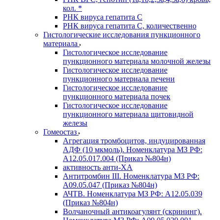
кол. *
РНК вируса гепатита C
РНК вируса гепатита C, количественно
Гистологические исследования пункционного
материала
Гистологическое исследование
пункционного материала молочной железы
Гистологическое исследование
пункционного материала печени
Гистологическое исследование
пункционного материала почек
Гистологическое исследование
пункционного материала щитовидной
железы
Гомеостаз
Агрегация тромбоцитов, индуцированная
АДФ (10 мкмоль). Номенклатура МЗ РФ:
A12.05.017.004 (Приказ №804н)
активность анти-ХА
Антитромбин III. Номенклатура МЗ РФ:
A09.05.047 (Приказ №804н)
АЧТВ. Номенклатура МЗ РФ: A12.05.039
(Приказ №804н)
Волчаночный антикоагулянт (скрининг).