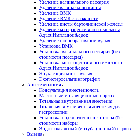
Удаление вагинального пессария
Удаление вагинальной кисты
Удаление ВМК
Удаление ВМК 2 сложности
Удаление кисты бартолиниевой железы
Удаление контрацептивного импланта
&quot;Импланон&quot;
Удаление новообразований вульвы
Установка ВМК
Установка вагинального пессария (без
стоимости пессария)
Установка контрацептивного импланта
&quot;Импланон&quot;
Энуклеация кисты вульвы
Эхогистеросальпингография
Анестезиология
Консультация анестезиолога
Массочный ингаляционный наркоз
Тотальная внутривенная анестезия
Тотальная внутривенная анестезия для
гастроскопии
Установка подключичного катетера (без
стоимости набора)
Эндотрахеальный (интубационный) наркоз
Выезда