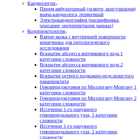
Кардиология
Прием амбулаторный (осмотр, консультация)
врача-кардиолога, первичный
Электрокардиография (расшифровка,
описание, интерпретация данных)
Колопроктология
Взятие мазка с внутренней поверхности
кишечника для цитологического
исследования
Вскрытие абсцесса копчикового хода 1
категории сложности
Вскрытие абсцесса копчикового хода 2
категории сложности
Вскрытие острого подкожно-подслизистого
парапроктита
Геморроидэктомия по Миллигану-Моргану 1
категории сложности
Геморроидэктомия по Миллигану-Моргану 2
категории сложности
Иссечение 1-го наружного
геморроидального узла, 1 категории
сложности
Иссечение 1-го наружного
геморроидального узла, 2 категории
сложности