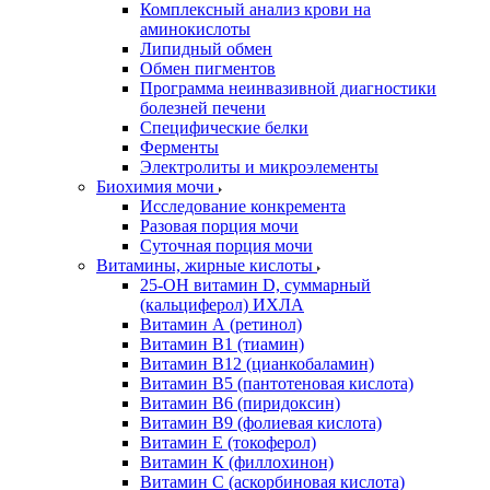
Комплексный анализ крови на
аминокислоты
Липидный обмен
Обмен пигментов
Программа неинвазивной диагностики
болезней печени
Специфические белки
Ферменты
Электролиты и микроэлементы
Биохимия мочи
Исследование конкремента
Разовая порция мочи
Суточная порция мочи
Витамины, жирные кислоты
25-OH витамин D, суммарный
(кальциферол) ИХЛА
Витамин А (ретинол)
Витамин В1 (тиамин)
Витамин В12 (цианкобаламин)
Витамин В5 (пантотеновая кислота)
Витамин В6 (пиридоксин)
Витамин В9 (фолиевая кислота)
Витамин Е (токоферол)
Витамин К (филлохинон)
Витамин С (аскорбиновая кислота)