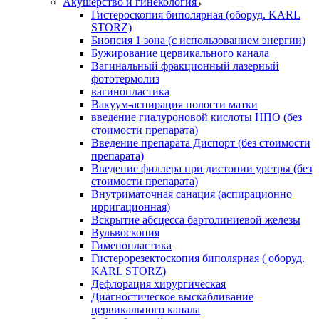
Акушерство и гинекология
Гистероскопия биполярная (оборуд. KARL
STORZ)
Биопсия 1 зона (с использованием энергии)
Бужирование цервикального канала
Вагинальный фракционный лазерный
фототермолиз
вагинопластика
Вакуум-аспирация полости матки
введение гиалуроновой кислоты НПО (без
стоимости препарата)
Введение препарата Диспорт (без стоимости
препарата)
Введение филлера при дистопии уретры (без
стоимости препарата)
Внутриматочная санация (аспирационно
ирригационная)
Вскрытие абсцесса бартолиниевой железы
Вульвоскопия
Гименопластика
Гистерорезектоскопия биполярная ( оборуд.
KARL STORZ)
Дефлорация хирургическая
Диагностическое выскабливание
цервикального канала