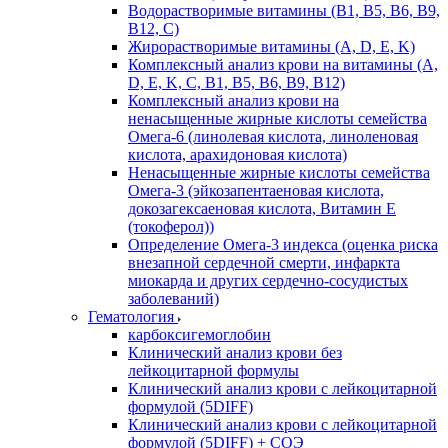
Водорастворимые витамины (B1, B5, B6, В9,
В12, С)
Жирорастворимые витамины (A, D, E, K)
Комплексный анализ крови на витамины (A,
D, E, K, C, B1, B5, B6, В9, B12)
Комплексный анализ крови на
ненасыщенные жирные кислоты семейства
Омега-6 (линолевая кислота, линоленовая
кислота, арахидоновая кислота)
Ненасыщенные жирные кислоты семейства
Омега-3 (эйкозапентаеновая кислота,
докозагексаеновая кислота, Витамин E
(токоферол))
Определение Омега-3 индекса (оценка риска
внезапной сердечной смерти, инфаркта
миокарда и других сердечно-сосудистых
заболеваний)
Гематология
карбоксигемоглобин
Клинический анализ крови без
лейкоцитарной формулы
Клинический анализ крови с лейкоцитарной
формулой (5DIFF)
Клинический анализ крови с лейкоцитарной
формулой (5DIFF) + СОЭ