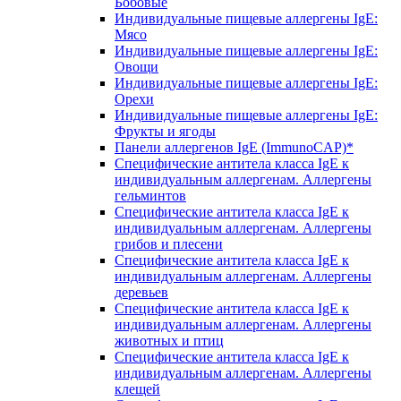
Бобовые
Индивидуальные пищевые аллергены IgE:
Мясо
Индивидуальные пищевые аллергены IgE:
Овощи
Индивидуальные пищевые аллергены IgE:
Орехи
Индивидуальные пищевые аллергены IgE:
Фрукты и ягоды
Панели аллергенов IgE (ImmunoCAP)*
Специфические антитела класса IgE к
индивидуальным аллергенам. Аллергены
гельминтов
Специфические антитела класса IgE к
индивидуальным аллергенам. Аллергены
грибов и плесени
Специфические антитела класса IgE к
индивидуальным аллергенам. Аллергены
деревьев
Специфические антитела класса IgE к
индивидуальным аллергенам. Аллергены
животных и птиц
Специфические антитела класса IgE к
индивидуальным аллергенам. Аллергены
клещей