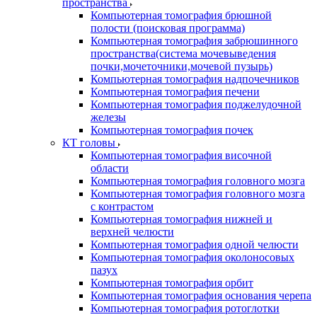
пространства
Компьютерная томография брюшной
полости (поисковая программа)
Компьютерная томография забрюшинного
пространства(система мочевыведения
почки,мочеточники,мочевой пузырь)
Компьютерная томография надпочечников
Компьютерная томография печени
Компьютерная томография поджелудочной
железы
Компьютерная томография почек
КТ головы
Компьютерная томография височной
области
Компьютерная томография головного мозга
Компьютерная томография головного мозга
с контрастом
Компьютерная томография нижней и
верхней челюсти
Компьютерная томография одной челюсти
Компьютерная томография околоносовых
пазух
Компьютерная томография орбит
Компьютерная томография основания черепа
Компьютерная томография ротоглотки