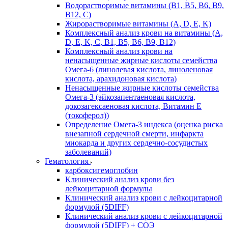
Водорастворимые витамины (B1, B5, B6, В9,
В12, С)
Жирорастворимые витамины (A, D, E, K)
Комплексный анализ крови на витамины (A,
D, E, K, C, B1, B5, B6, В9, B12)
Комплексный анализ крови на
ненасыщенные жирные кислоты семейства
Омега-6 (линолевая кислота, линоленовая
кислота, арахидоновая кислота)
Ненасыщенные жирные кислоты семейства
Омега-3 (эйкозапентаеновая кислота,
докозагексаеновая кислота, Витамин E
(токоферол))
Определение Омега-3 индекса (оценка риска
внезапной сердечной смерти, инфаркта
миокарда и других сердечно-сосудистых
заболеваний)
Гематология
карбоксигемоглобин
Клинический анализ крови без
лейкоцитарной формулы
Клинический анализ крови с лейкоцитарной
формулой (5DIFF)
Клинический анализ крови с лейкоцитарной
формулой (5DIFF) + СОЭ