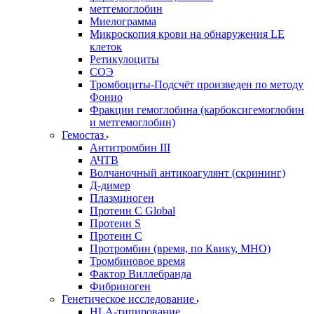
метгемоглобин
Миелограмма
Микроскопия крови на обнаружения LE
клеток
Ретикулоциты
СОЭ
Тромбоциты-Подсчёт произведен по методу
Фонио
Фракции гемоглобина (карбоксигемоглобин
и метгемоглобин)
Гемостаз
Антитромбин III
АЧТВ
Волчаночный антикоагулянт (скрининг)
Д-димер
Плазминоген
Протеин C Global
Протеин S
Протеин С
Протромбин (время, по Квику, МНО)
Тромбиновое время
Фактор Виллебранда
Фибриноген
Генетическое исследование
HLA-типирование