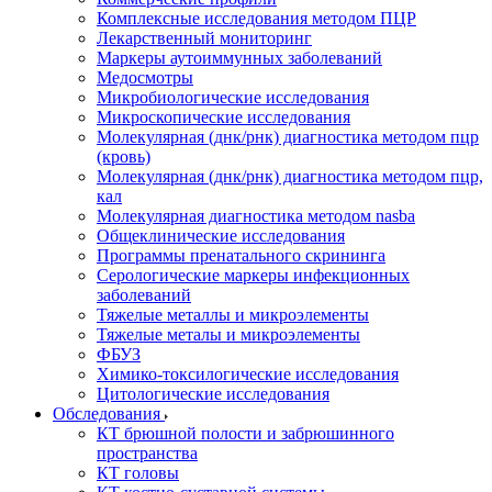
Комплексные исследования методом ПЦР
Лекарственный мониторинг
Маркеры аутоиммунных заболеваний
Медосмотры
Микробиологические исследования
Микроскопические исследования
Молекулярная (днк/рнк) диагностика методом пцр
(кровь)
Молекулярная (днк/рнк) диагностика методом пцр,
кал
Молекулярная диагностика методом nasba
Общеклинические исследования
Программы пренатального скрининга
Серологические маркеры инфекционных
заболеваний
Тяжелые металлы и микроэлементы
Тяжелые металы и микроэлементы
ФБУЗ
Химико-токсилогические исследования
Цитологические исследования
Обследования
КТ брюшной полости и забрюшинного
пространства
КТ головы