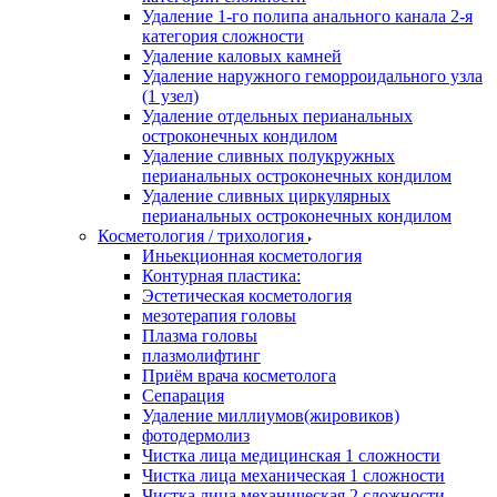
Удаление 1-го полипа анального канала 2-я
категория сложности
Удаление каловых камней
Удаление наружного геморроидального узла
(1 узел)
Удаление отдельных перианальных
остроконечных кондилом
Удаление сливных полукружных
перианальных остроконечных кондилом
Удаление сливных циркулярных
перианальных остроконечных кондилом
Косметология / трихология
Иньекционная косметология
Контурная пластика:
Эстетическая косметология
мезотерапия головы
Плазма головы
плазмолифтинг
Приём врача косметолога
Сепарация
Удаление миллиумов(жировиков)
фотодермолиз
Чистка лица медицинская 1 сложности
Чистка лица механическая 1 сложности
Чистка лица механическая 2 сложности