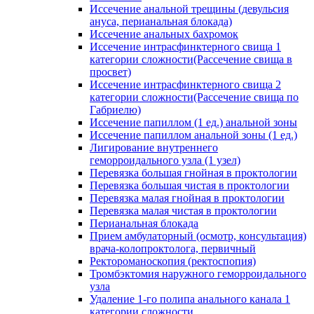
Иссечение анальной трещины (девульсия
ануса, перианальная блокада)
Иссечение анальных бахромок
Иссечение интрасфинктерного свища 1
категории сложности(Рассечение свища в
просвет)
Иссечение интрасфинктерного свища 2
категории сложности(Рассечение свища по
Габриелю)
Иссечение папиллом (1 ед.) анальной зоны
Иссечение папиллом анальной зоны (1 ед.)
Лигирование внутреннего
геморроидального узла (1 узел)
Перевязка большая гнойная в проктологии
Перевязка большая чистая в проктологии
Перевязка малая гнойная в проктологии
Перевязка малая чистая в проктологии
Перианальная блокада
Прием амбулаторный (осмотр, консультация)
врача-колопроктолога, первичный
Ректороманоскопия (ректоспопия)
Тромбэктомия наружного геморроидального
узла
Удаление 1-го полипа анального канала 1
категории сложности