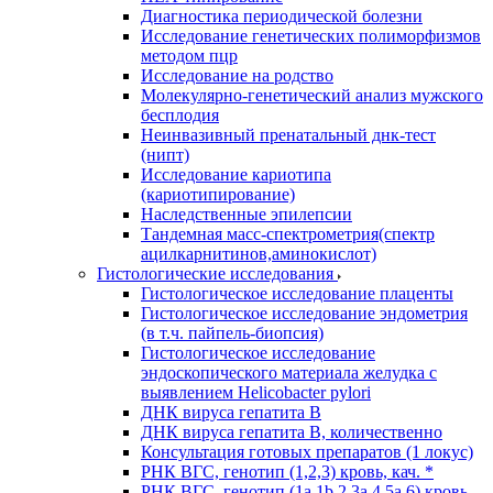
Диагностика периодической болезни
Исследование генетических полиморфизмов
методом пцр
Исследование на родство
Молекулярно-генетический анализ мужского
бесплодия
Неинвазивный пренатальный днк-тест
(нипт)
Исследование кариотипа
(кариотипирование)
Наследственные эпилепсии
Тандемная масс-спектрометрия(спектр
ацилкарнитинов,аминокислот)
Гистологические исследования
Гистологическое исследование плаценты
Гистологическое исследование эндометрия
(в т.ч. пайпель-биопсия)
Гистологическое исследование
эндоскопического материала желудка с
выявлением Helicobacter pylori
ДНК вируса гепатита B
ДНК вируса гепатита B, количественно
Консультация готовых препаратов (1 локус)
РНК ВГC, генотип (1,2,3) кровь, кач. *
РНК ВГC, генотип (1a,1b,2,3a,4,5a,6) кровь,