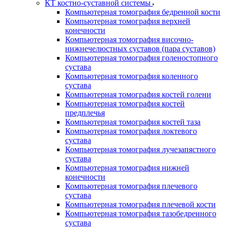
КТ костно-суставной системы
Компьютерная томография бедренной кости
Компьютерная томография верхней
конечности
Компьютерная томография височно-
нижнечелюстных суставов (пара суставов)
Компьютерная томография голеностопного
сустава
Компьютерная томография коленного
сустава
Компьютерная томография костей голени
Компьютерная томография костей
предплечья
Компьютерная томография костей таза
Компьютерная томография локтевого
сустава
Компьютерная томография лучезапястного
сустава
Компьютерная томография нижней
конечности
Компьютерная томография плечевого
сустава
Компьютерная томография плечевой кости
Компьютерная томография тазобедренного
сустава