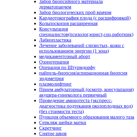
Забор биопсийного материала
дерматопанчем
Забор биологических проб врачом
Кардиотокография плода (с расшифровкой)
Кольпоскопия расширенная
Консультация
специалистов(психолог,юрист,соц.работник)
Лабиопластика
Лечение заболеваний слизистых, кожи с
использованием энергии (1 зона)
медикаментозный аборт
Озонотерапия
Операция по Штурмдорфу
пайпель-биопсия/аспирационная биопсия
эндометрия
плазмолифтинг
Прием амбулаторный (осмотр, консультация)
акушера-гинеколога первичный
Проведение амниотеста (экспресс-
диагностика подтекания околоплодных вод)
(без стоимости теста)
Пункция объемного образования малого таза
Серкляж шейки матки
Скретчинг
Снятие швов