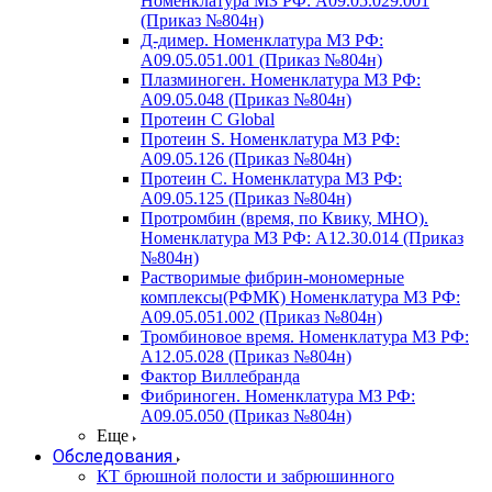
Номенклатура МЗ РФ: A09.05.029.001
(Приказ №804н)
Д-димер. Номенклатура МЗ РФ:
A09.05.051.001 (Приказ №804н)
Плазминоген. Номенклатура МЗ РФ:
A09.05.048 (Приказ №804н)
Протеин C Global
Протеин S. Номенклатура МЗ РФ:
A09.05.126 (Приказ №804н)
Протеин С. Номенклатура МЗ РФ:
A09.05.125 (Приказ №804н)
Протромбин (время, по Квику, МНО).
Номенклатура МЗ РФ: A12.30.014 (Приказ
№804н)
Растворимые фибрин-мономерные
комплексы(РФМК) Номенклатура МЗ РФ:
A09.05.051.002 (Приказ №804н)
Тромбиновое время. Номенклатура МЗ РФ:
A12.05.028 (Приказ №804н)
Фактор Виллебранда
Фибриноген. Номенклатура МЗ РФ:
A09.05.050 (Приказ №804н)
Еще
Обследования
КТ брюшной полости и забрюшинного