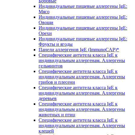
Бобовые
Индивидуальные пищевые аллергены IgE:
Мясо
Индивидуальные пищевые аллергены IgE:
Овощи
Индивидуальные пищевые аллергены IgE:
Орехи
Индивидуальные пищевые аллергены IgE:
Фрукты и ягоды
Панели аллергенов IgE (ImmunoCAP)*
Специфические антитела класса IgE к
индивидуальным аллергенам. Аллергены
гельминтов
Специфические антитела класса IgE к
индивидуальным аллергенам. Аллергены
грибов и плесени
Специфические антитела класса IgE к
индивидуальным аллергенам. Аллергены
деревьев
Специфические антитела класса IgE к
индивидуальным аллергенам. Аллергены
животных и птиц
Специфические антитела класса IgE к
индивидуальным аллергенам. Аллергены
клещей