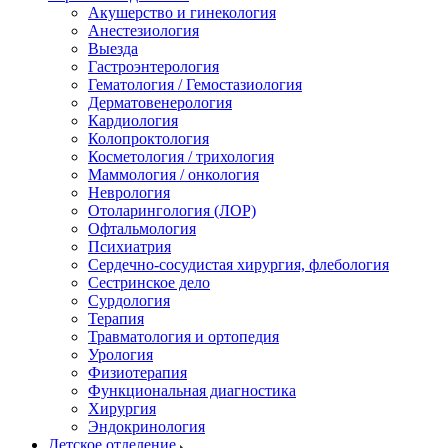
Акушерство и гинекология
Анестезиология
Выезда
Гастроэнтерология
Гематология / Гемостазиология
Дерматовенерология
Кардиология
Колопроктология
Косметология / трихология
Маммология / онкология
Неврология
Отоларингология (ЛОР)
Офтальмология
Психиатрия
Сердечно-сосудистая хирургия, флебология
Сестринское дело
Сурдология
Терапия
Травматология и ортопедия
Урология
Физиотерапия
Функциональная диагностика
Хирургия
Эндокринология
Детское отделение