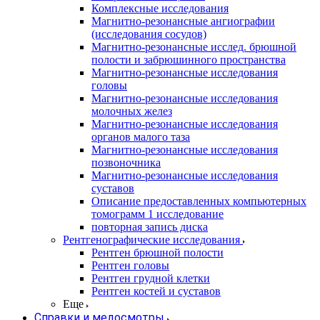
Комплексные исследования
Магнитно-резонансные ангиографии
(исследования сосудов)
Магнитно-резонансные исслед. брюшной
полости и забрюшинного пространства
Магнитно-резонансные исследования
головы
Магнитно-резонансные исследования
молочных желез
Магнитно-резонансные исследования
органов малого таза
Магнитно-резонансные исследования
позвоночника
Магнитно-резонансные исследования
суставов
Описание предоставленных компьютерных
томограмм 1 исследование
повторная запись диска
Рентгенографические исследования
Рентген брюшной полости
Рентген головы
Рентген грудной клетки
Рентген костей и суставов
Еще
Справки и медосмотры