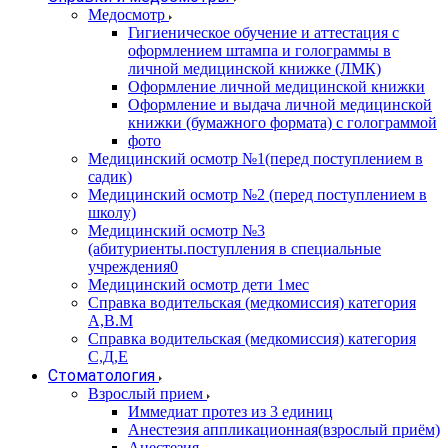
Медосмотр
Гигиеническое обучение и аттестация с
оформлением штампа и голограммы в
личной медицинской книжке (ЛМК)
Оформление личной медицинской книжки
Оформление и выдача личной медицинской
книжки (бумажного формата) с голограммой
фото
Медицинский осмотр №1(перед поступлением в
садик)
Медицинский осмотр №2 (перед поступлением в
школу)
Медицинский осмотр №3
(абитуриенты.поступления в специальные
учреждения0
Медицинский осмотр дети 1мес
Справка водительская (медкомиссия) категория
А,В.М
Справка водительская (медкомиссия) категория
С,Д,Е
Стоматология
Взрослый прием
Иммедиат протез из 3 единиц
Анестезия аппликационная(взрослый приём)
Анестезия