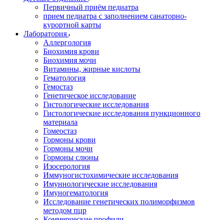
Первичный приём педиатра
прием педиатра с заполнением санаторно-
курортной карты
Лаборатория
Аллергология
Биохимия крови
Биохимия мочи
Витамины, жирные кислоты
Гематология
Гемостаз
Генетическое исследование
Гистологические исследования
Гистологические исследования пункционного
материала
Гомеостаз
Гормоны крови
Гормоны мочи
Гормоны слюны
Изосерология
Иммуногистохимические исследования
Имуннологические исследования
Имуногематология
Исследование генетических полиморфизмов
методом пцр
Коммерческие профили