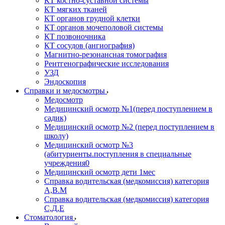
КТ костно-суставной системы
КТ мягких тканей
КТ органов грудной клетки
КТ органов мочеполовой системы
КТ позвоночника
КТ сосудов (ангиография)
Магнитно-резонансная томография
Рентгенографические исследования
УЗД
Эндоскопия
Справки и медосмотры
Медосмотр
Медицинский осмотр №1(перед поступлением в
садик)
Медицинский осмотр №2 (перед поступлением в
школу)
Медицинский осмотр №3
(абитуриенты.поступления в специальные
учреждения0
Медицинский осмотр дети 1мес
Справка водительская (медкомиссия) категория
А,В.М
Справка водительская (медкомиссия) категория
С,Д,Е
Стоматология