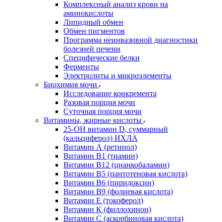
Комплексный анализ крови на
аминокислоты
Липидный обмен
Обмен пигментов
Программа неинвазивной диагностики
болезней печени
Специфические белки
Ферменты
Электролиты и микроэлементы
Биохимия мочи
Исследование конкремента
Разовая порция мочи
Суточная порция мочи
Витамины, жирные кислоты
25-OH витамин D, суммарный
(кальциферол) ИХЛА
Витамин А (ретинол)
Витамин В1 (тиамин)
Витамин В12 (цианкобаламин)
Витамин В5 (пантотеновая кислота)
Витамин В6 (пиридоксин)
Витамин В9 (фолиевая кислота)
Витамин Е (токоферол)
Витамин К (филлохинон)
Витамин С (аскорбиновая кислота)