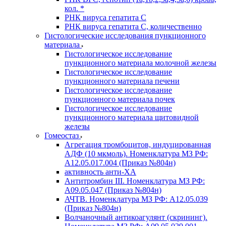
кол. *
РНК вируса гепатита C
РНК вируса гепатита C, количественно
Гистологические исследования пункционного
материала
Гистологическое исследование
пункционного материала молочной железы
Гистологическое исследование
пункционного материала печени
Гистологическое исследование
пункционного материала почек
Гистологическое исследование
пункционного материала щитовидной
железы
Гомеостаз
Агрегация тромбоцитов, индуцированная
АДФ (10 мкмоль). Номенклатура МЗ РФ:
A12.05.017.004 (Приказ №804н)
активность анти-ХА
Антитромбин III. Номенклатура МЗ РФ:
A09.05.047 (Приказ №804н)
АЧТВ. Номенклатура МЗ РФ: A12.05.039
(Приказ №804н)
Волчаночный антикоагулянт (скрининг).