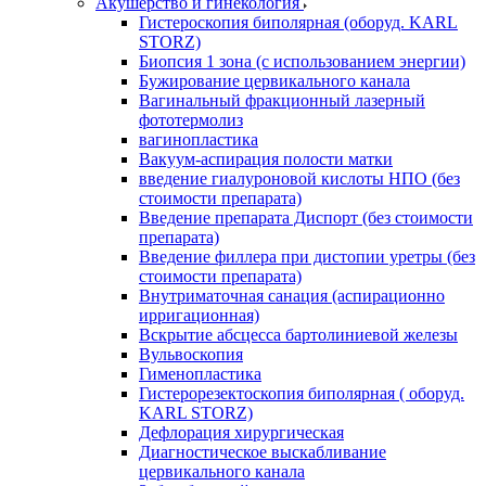
Акушерство и гинекология
Гистероскопия биполярная (оборуд. KARL
STORZ)
Биопсия 1 зона (с использованием энергии)
Бужирование цервикального канала
Вагинальный фракционный лазерный
фототермолиз
вагинопластика
Вакуум-аспирация полости матки
введение гиалуроновой кислоты НПО (без
стоимости препарата)
Введение препарата Диспорт (без стоимости
препарата)
Введение филлера при дистопии уретры (без
стоимости препарата)
Внутриматочная санация (аспирационно
ирригационная)
Вскрытие абсцесса бартолиниевой железы
Вульвоскопия
Гименопластика
Гистерорезектоскопия биполярная ( оборуд.
KARL STORZ)
Дефлорация хирургическая
Диагностическое выскабливание
цервикального канала