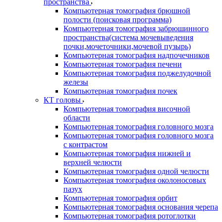
пространства
Компьютерная томография брюшной
полости (поисковая программа)
Компьютерная томография забрюшинного
пространства(система мочевыведения
почки,мочеточники,мочевой пузырь)
Компьютерная томография надпочечников
Компьютерная томография печени
Компьютерная томография поджелудочной
железы
Компьютерная томография почек
КТ головы
Компьютерная томография височной
области
Компьютерная томография головного мозга
Компьютерная томография головного мозга
с контрастом
Компьютерная томография нижней и
верхней челюсти
Компьютерная томография одной челюсти
Компьютерная томография околоносовых
пазух
Компьютерная томография орбит
Компьютерная томография основания черепа
Компьютерная томография ротоглотки