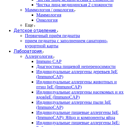
Чистка лица медицинская 2 сложности
Маммология / онкология
Маммология
Онкология
Еще
Детское отделение
Первичный приём педиатра
прием педиатра с заполнением санаторно-
курортной карты
Лаборатория
Аллергология
Immuno CAP
Диагностика пищевой непереносимости
Индивидуальные аллергены деревьев IgE
(ImmunoCAP)
Индивидуальные аллергены животных и
птиц IgE (ImmunoCAP)
Индивидуальные аллергены насекомых и их
ядовIgE (ImmunoCAP)
Индивидуальные аллергены пыли IgE
(ImmunoCAP)
Индивидуальные пищевые аллергены IgE
(ImmunoCAP): Яйцо и компоненты яйца
Индивидуальные пищевые аллергены IgE: