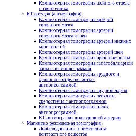
Компьютерная томография шейного отдела
позвоночника
КТ сосудов (ангиография)
Компьютерная томография артерий
головного мозга
Компьютерная томография артерий
головного мозга и шеи
Компьютерная томография артерий нижних
конечностей
Компьютерная томография артерий шеи
Компьютерная томография брюшной аорты
Компьютерная томография гепатобилиарной
зоны с ангиопрограммой
Компьютерная томография грудного и
брюшного отделов аорты с
ангиопрограммой
Компьютерная томография грудной аорты
Компьютерная томография легких и
средостения с ангиопрограммой
Компьютерная томография почек
ангиопрограммой
КТ-ангиография подвздошной артерии
Магнитно-резонансная томография
Дообследование с применением
контрастного вещества