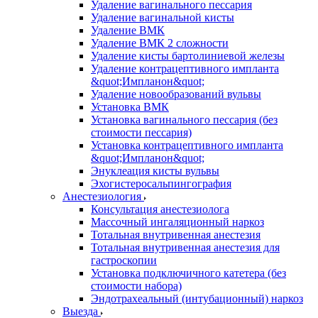
Удаление вагинального пессария
Удаление вагинальной кисты
Удаление ВМК
Удаление ВМК 2 сложности
Удаление кисты бартолиниевой железы
Удаление контрацептивного импланта
&quot;Импланон&quot;
Удаление новообразований вульвы
Установка ВМК
Установка вагинального пессария (без
стоимости пессария)
Установка контрацептивного импланта
&quot;Импланон&quot;
Энуклеация кисты вульвы
Эхогистеросальпингография
Анестезиология
Консультация анестезиолога
Массочный ингаляционный наркоз
Тотальная внутривенная анестезия
Тотальная внутривенная анестезия для
гастроскопии
Установка подключичного катетера (без
стоимости набора)
Эндотрахеальный (интубационный) наркоз
Выезда