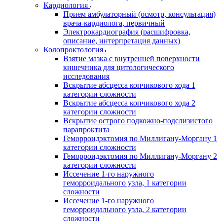
Кардиология
Прием амбулаторный (осмотр, консультация)
врача-кардиолога, первичный
Электрокардиография (расшифровка,
описание, интерпретация данных)
Колопроктология
Взятие мазка с внутренней поверхности
кишечника для цитологического
исследования
Вскрытие абсцесса копчикового хода 1
категории сложности
Вскрытие абсцесса копчикового хода 2
категории сложности
Вскрытие острого подкожно-подслизистого
парапроктита
Геморроидэктомия по Миллигану-Моргану 1
категории сложности
Геморроидэктомия по Миллигану-Моргану 2
категории сложности
Иссечение 1-го наружного
геморроидального узла, 1 категории
сложности
Иссечение 1-го наружного
геморроидального узла, 2 категории
сложности