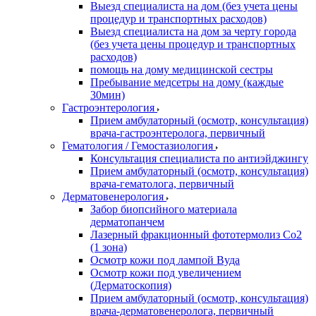
Выезд специалиста на дом (без учета цены
процедур и транспортных расходов)
Выезд специалиста на дом за черту города
(без учета цены процедур и транспортных
расходов)
помощь на дому медицинской сестры
Пребывание медсетры на дому (каждые
30мин)
Гастроэнтерология
Прием амбулаторный (осмотр, консультация)
врача-гастроэнтеролога, первичный
Гематология / Гемостазиология
Консультация специалиста по антиэйджингу
Прием амбулаторный (осмотр, консультация)
врача-гематолога, первичный
Дерматовенерология
Забор биопсийного материала
дерматопанчем
Лазерный фракционный фототермолиз Со2
(1 зона)
Осмотр кожи под лампой Вуда
Осмотр кожи под увеличением
(Дерматоскопия)
Прием амбулаторный (осмотр, консультация)
врача-дерматовенеролога, первичный