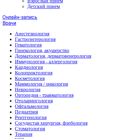
Взрослый прием
Детский прием
Онлайн-запись
Врачи
Анестезиология
Гастроэнтерология
Гематология
Гинекология, акушерство
Дерматология, дерматовенерология
Иммунология - аллергология
Кардиология
Колопроктология
Косметология
Маммология / онкология
Неврология
Ортопедия - травматология
Отоларингология
Офтальмология
Педиатрия
Рентгенология
Сосудистая хирургия, флебология
Стоматология
Терапия