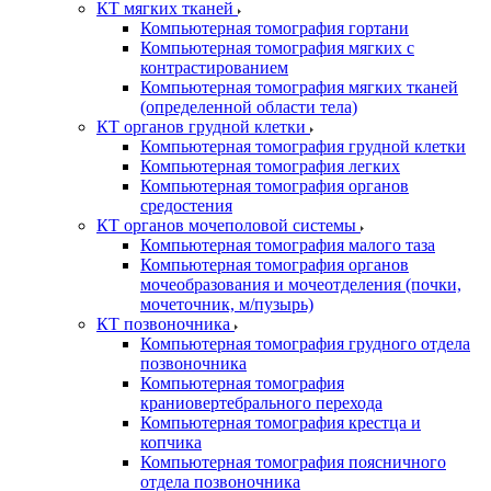
КТ мягких тканей
Компьютерная томография гортани
Компьютерная томография мягких с
контрастированием
Компьютерная томография мягких тканей
(определенной области тела)
КТ органов грудной клетки
Компьютерная томография грудной клетки
Компьютерная томография легких
Компьютерная томография органов
средостения
КТ органов мочеполовой системы
Компьютерная томография малого таза
Компьютерная томография органов
мочеобразования и мочеотделения (почки,
мочеточник, м/пузырь)
КТ позвоночника
Компьютерная томография грудного отдела
позвоночника
Компьютерная томография
краниовертебрального перехода
Компьютерная томография крестца и
копчика
Компьютерная томография поясничного
отдела позвоночника