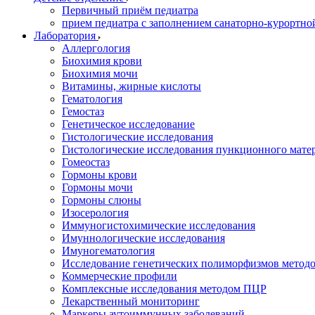
Первичный приём педиатра
прием педиатра с заполнением санаторно-курортно
Лаборатория
Аллергология
Биохимия крови
Биохимия мочи
Витамины, жирные кислоты
Гематология
Гемостаз
Генетическое исследование
Гистологические исследования
Гистологические исследования пункционного мате
Гомеостаз
Гормоны крови
Гормоны мочи
Гормоны слюны
Изосерология
Иммуногистохимические исследования
Имуннологические исследования
Имуногематология
Исследование генетических полиморфизмов метод
Коммерческие профили
Комплексные исследования методом ПЦР
Лекарственный мониторинг
Маркеры аутоиммунных заболеваний