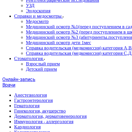
Рентгенографические исследования
УЗД
Эндоскопия
Справки и медосмотры
Медосмотр
Медицинский осмотр №1(перед поступлением в сад
Медицинский осмотр №2 (перед поступлением в шк
Медицинский осмотр №3 (абитуриенты.поступлени
Медицинский осмотр дети 1мес
Справка водительская (медкомиссия) категория А,
Справка водительская (медкомиссия) категория С,Д
Стоматология
Взрослый прием
Детский прием
Онлайн-запись
Врачи
Анестезиология
Гастроэнтерология
Гематология
Гинекология, акушерство
Дерматология, дерматовенерология
Иммунология - аллергология
Кардиология