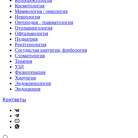
Колопроктология
Косметология
Маммология / онкология
Неврология
Ортопедия - травматология
Отоларингология
Офтальмология
Педиатрия
Рентгенология
Сосудистая хирургия, флебология
Стоматология
Терапия
УЗД
Физиотерапия
Хирургия
Эндокринология
Эндоскопия
Контакты