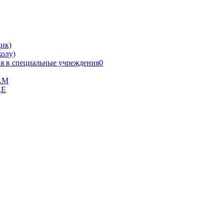
ик)
олу)
я в специальные учреждения0
В.М
,Е