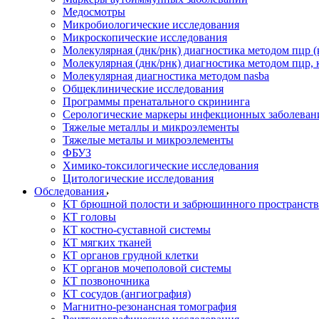
Медосмотры
Микробиологические исследования
Микроскопические исследования
Молекулярная (днк/рнк) диагностика методом пцр (
Молекулярная (днк/рнк) диагностика методом пцр, 
Молекулярная диагностика методом nasba
Общеклинические исследования
Программы пренатального скрининга
Серологические маркеры инфекционных заболеван
Тяжелые металлы и микроэлементы
Тяжелые металы и микроэлементы
ФБУЗ
Химико-токсилогические исследования
Цитологические исследования
Обследования
КТ брюшной полости и забрюшинного пространств
КТ головы
КТ костно-суставной системы
КТ мягких тканей
КТ органов грудной клетки
КТ органов мочеполовой системы
КТ позвоночника
КТ сосудов (ангиография)
Магнитно-резонансная томография