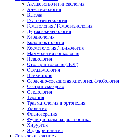
Акушерство и гинекология
Анестезиология
Выезда
Гастроэнтерология
Гематология / Гемостазиология
Дерматовенерология
Кардиология
Колопроктология
Косметология / трихология
Маммология / онкология
Неврология
Отоларингология (ЛОР)
Офтальмология
Психиатрия
Сердечно-сосудистая хирургия, флебология
Сестринское дело
Сурдология
Терапия
Травматология и ортопедия
Урология
Физиотерапия
Функциональная диагностика
Хирургия
Эндокринология
Детское отделение