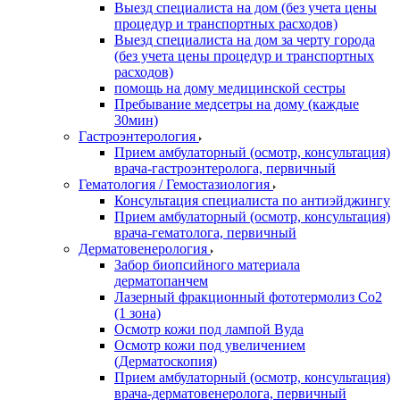
Выезд специалиста на дом (без учета цены
процедур и транспортных расходов)
Выезд специалиста на дом за черту города
(без учета цены процедур и транспортных
расходов)
помощь на дому медицинской сестры
Пребывание медсетры на дому (каждые
30мин)
Гастроэнтерология
Прием амбулаторный (осмотр, консультация)
врача-гастроэнтеролога, первичный
Гематология / Гемостазиология
Консультация специалиста по антиэйджингу
Прием амбулаторный (осмотр, консультация)
врача-гематолога, первичный
Дерматовенерология
Забор биопсийного материала
дерматопанчем
Лазерный фракционный фототермолиз Со2
(1 зона)
Осмотр кожи под лампой Вуда
Осмотр кожи под увеличением
(Дерматоскопия)
Прием амбулаторный (осмотр, консультация)
врача-дерматовенеролога, первичный