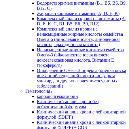
Водорастворимые витамины (B1, B5, B6, В9,
В12, С)
Жирорастворимые витамины (A, D, E, K)
Комплексный анализ крови на витамины (A,
D, E, K, C, B1, B5, B6, В9, B12)
Комплексный анализ крови на
ненасыщенные жирные кислоты семейства
Омега-6 (линолевая кислота, линоленовая
кислота, арахидоновая кислота)
Ненасыщенные жирные кислоты семейства
Омега-3 (эйкозапентаеновая кислота,
докозагексаеновая кислота, Витамин E
(токоферол))
Определение Омега-3 индекса (оценка риска
внезапной сердечной смерти, инфаркта
миокарда и других сердечно-сосудистых
заболеваний)
Гематология
карбоксигемоглобин
Клинический анализ крови без
лейкоцитарной формулы
Клинический анализ крови с лейкоцитарной
формулой (5DIFF)
Клинический анализ крови с лейкоцитарной
формулой (5DIFF) + СОЭ