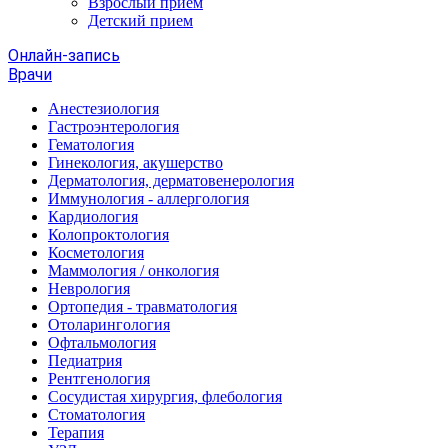
Взрослый прием
Детский прием
Онлайн-запись
Врачи
Анестезиология
Гастроэнтерология
Гематология
Гинекология, акушерство
Дерматология, дерматовенерология
Иммунология - аллергология
Кардиология
Колопроктология
Косметология
Маммология / онкология
Неврология
Ортопедия - травматология
Отоларингология
Офтальмология
Педиатрия
Рентгенология
Сосудистая хирургия, флебология
Стоматология
Терапия