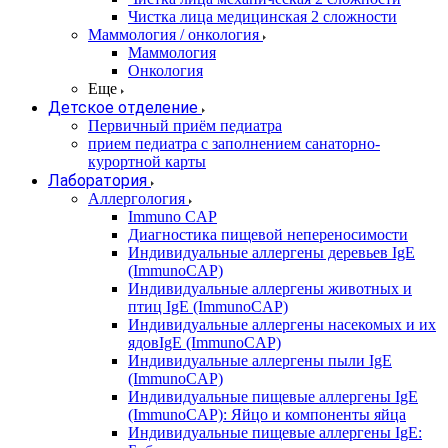
Чистка лица медицинская 2 сложности
Маммология / онкология
Маммология
Онкология
Еще
Детское отделение
Первичный приём педиатра
прием педиатра с заполнением санаторно-
курортной карты
Лаборатория
Аллергология
Immuno CAP
Диагностика пищевой непереносимости
Индивидуальные аллергены деревьев IgE
(ImmunoCAP)
Индивидуальные аллергены животных и
птиц IgE (ImmunoCAP)
Индивидуальные аллергены насекомых и их
ядовIgE (ImmunoCAP)
Индивидуальные аллергены пыли IgE
(ImmunoCAP)
Индивидуальные пищевые аллергены IgE
(ImmunoCAP): Яйцо и компоненты яйца
Индивидуальные пищевые аллергены IgE: