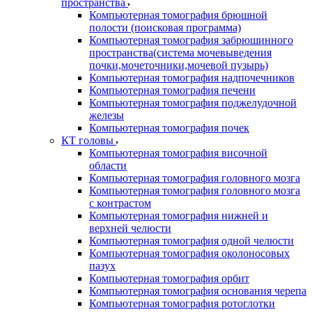
пространства
Компьютерная томография брюшной
полости (поисковая программа)
Компьютерная томография забрюшинного
пространства(система мочевыведения
почки,мочеточники,мочевой пузырь)
Компьютерная томография надпочечников
Компьютерная томография печени
Компьютерная томография поджелудочной
железы
Компьютерная томография почек
КТ головы
Компьютерная томография височной
области
Компьютерная томография головного мозга
Компьютерная томография головного мозга
с контрастом
Компьютерная томография нижней и
верхней челюсти
Компьютерная томография одной челюсти
Компьютерная томография околоносовых
пазух
Компьютерная томография орбит
Компьютерная томография основания черепа
Компьютерная томография ротоглотки