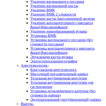
Удаление вагинального пессария
Удаление вагинальной кисты
Удаление ВМК
Удаление ВМК 2 сложности
Удаление кисты бартолиниевой железы
Удаление контрацептивного импланта
&quot;Импланон&quot;
Удаление новообразований вульвы
Установка ВМК
Установка вагинального пессария (без
стоимости пессария)
Установка контрацептивного импланта
&quot;Импланон&quot;
Энуклеация кисты вульвы
Эхогистеросальпингография
Анестезиология
Консультация анестезиолога
Массочный ингаляционный наркоз
Тотальная внутривенная анестезия
Тотальная внутривенная анестезия для
гастроскопии
Установка подключичного катетера (без
стоимости набора)
Эндотрахеальный (интубационный) наркоз
Выезда