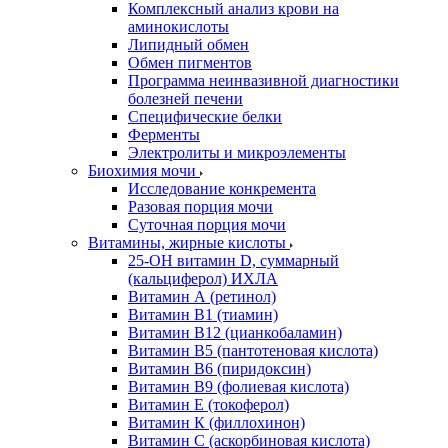
Комплексный анализ крови на
аминокислоты
Липидный обмен
Обмен пигментов
Программа неинвазивной диагностики
болезней печени
Специфические белки
Ферменты
Электролиты и микроэлементы
Биохимия мочи
Исследование конкремента
Разовая порция мочи
Суточная порция мочи
Витамины, жирные кислоты
25-OH витамин D, суммарный
(кальциферол) ИХЛА
Витамин А (ретинол)
Витамин В1 (тиамин)
Витамин В12 (цианкобаламин)
Витамин В5 (пантотеновая кислота)
Витамин В6 (пиридоксин)
Витамин В9 (фолиевая кислота)
Витамин Е (токоферол)
Витамин К (филлохинон)
Витамин С (аскорбиновая кислота)