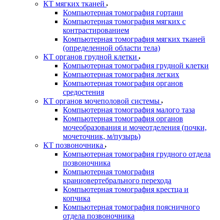
КТ мягких тканей
Компьютерная томография гортани
Компьютерная томография мягких с
контрастированием
Компьютерная томография мягких тканей
(определенной области тела)
КТ органов грудной клетки
Компьютерная томография грудной клетки
Компьютерная томография легких
Компьютерная томография органов
средостения
КТ органов мочеполовой системы
Компьютерная томография малого таза
Компьютерная томография органов
мочеобразования и мочеотделения (почки,
мочеточник, м/пузырь)
КТ позвоночника
Компьютерная томография грудного отдела
позвоночника
Компьютерная томография
краниовертебрального перехода
Компьютерная томография крестца и
копчика
Компьютерная томография поясничного
отдела позвоночника