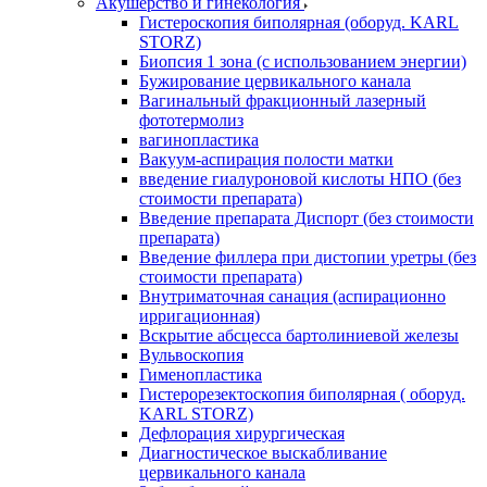
Акушерство и гинекология
Гистероскопия биполярная (оборуд. KARL
STORZ)
Биопсия 1 зона (с использованием энергии)
Бужирование цервикального канала
Вагинальный фракционный лазерный
фототермолиз
вагинопластика
Вакуум-аспирация полости матки
введение гиалуроновой кислоты НПО (без
стоимости препарата)
Введение препарата Диспорт (без стоимости
препарата)
Введение филлера при дистопии уретры (без
стоимости препарата)
Внутриматочная санация (аспирационно
ирригационная)
Вскрытие абсцесса бартолиниевой железы
Вульвоскопия
Гименопластика
Гистерорезектоскопия биполярная ( оборуд.
KARL STORZ)
Дефлорация хирургическая
Диагностическое выскабливание
цервикального канала