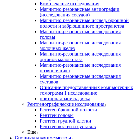
Комплексные исследования
Магнитно-резонансные ангиографии
(исследования сосудов)
Магнитно-резонансные исслед. брюшной
полости и забрюшинного пространства
Магнитно-резонансные исследования
головы
Магнитно-резонансные исследования
молочных желез
Магнитно-резонансные исследования
органов малого таза
Магнитно-резонансные исследования
позвоночника
Магнитно-резонансные исследования
суставов
Описание предоставленных компьютерных
томограмм 1 исследование
повторная запись диска
Рентгенографические исследования
Рентген брюшной полости
Рентген головы
Рентген грудной клетки
Рентген костей и суставов
Еще
Справки и медосмотры