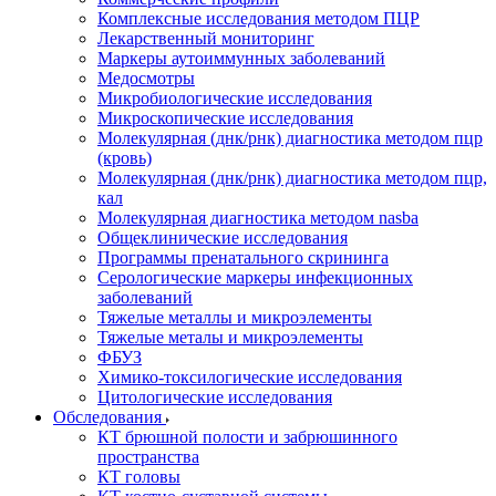
Комплексные исследования методом ПЦР
Лекарственный мониторинг
Маркеры аутоиммунных заболеваний
Медосмотры
Микробиологические исследования
Микроскопические исследования
Молекулярная (днк/рнк) диагностика методом пцр
(кровь)
Молекулярная (днк/рнк) диагностика методом пцр,
кал
Молекулярная диагностика методом nasba
Общеклинические исследования
Программы пренатального скрининга
Серологические маркеры инфекционных
заболеваний
Тяжелые металлы и микроэлементы
Тяжелые металы и микроэлементы
ФБУЗ
Химико-токсилогические исследования
Цитологические исследования
Обследования
КТ брюшной полости и забрюшинного
пространства
КТ головы