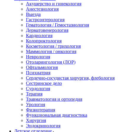
Акушерство и гинекология
Анестезиология
Выезда
Гастроэнтерология
Гематология / Гемостазиология
Дерматовенерология
Кардиология
Колопроктология
Косметология / трихология
Маммология / онкология
Неврология
Отоларингология (ЛОР)
Офтальмология
Психиатрия
Сердечно-сосудистая хирургия, флебология
Сестринское дело
Сурдология
Терапия
Травматология и ортопедия
Урология
Физиотерапия
Функциональная диагностика
Хирургия
Эндокринология
Детское отделение