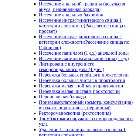
Иссечение анальной трещины (девульсия
ануса, перианальная блокада)
Иссечение анальных бахромок
Иссечение интрасфинктерного свища 1
категории сложности(Рассечение свища в
просвет)
Иссечение интрасфинктерного свища 2
категории сложности(Рассечение свища по
Габриелю)
Иссечение папиллом (1 ед.) анальной зоны
Иссечение папиллом анальной зоны (1 ед.)
Лигирование внутреннего
геморроидального узла (1 узел)
Перевязка большая гнойная в проктологии
Перевязка большая чистая в проктологии
Перевязка малая гнойная в проктологии
Перевязка малая чистая в проктологии
Перианальная блокада
Прием амбулаторный (осмотр, консультация)
врача-колопроктолога, первичный
Ректороманоскопия (ректоспопия)
Тромбэктомия наружного геморроидального
узла
Удаление 1-го полипа анального канала 1
категории сложности