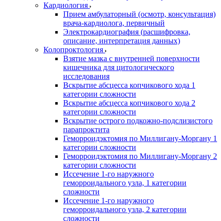
Кардиология
Прием амбулаторный (осмотр, консультация)
врача-кардиолога, первичный
Электрокардиография (расшифровка,
описание, интерпретация данных)
Колопроктология
Взятие мазка с внутренней поверхности
кишечника для цитологического
исследования
Вскрытие абсцесса копчикового хода 1
категории сложности
Вскрытие абсцесса копчикового хода 2
категории сложности
Вскрытие острого подкожно-подслизистого
парапроктита
Геморроидэктомия по Миллигану-Моргану 1
категории сложности
Геморроидэктомия по Миллигану-Моргану 2
категории сложности
Иссечение 1-го наружного
геморроидального узла, 1 категории
сложности
Иссечение 1-го наружного
геморроидального узла, 2 категории
сложности