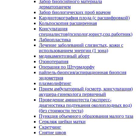
Забор биопсийного материала
дерматопанчем
Забор биологических проб врачом
Кардиотокография плода (с расшифровкой)
Кольпоскопия расширенная
Консультация
специалистов(психолог,юрист,соц.работник)
Лабиопластика
Лечение заболеваний слизистых, кожи с
использованием энергии (1 зона)
медикаментозный аборт
Озонотерапия
Операция по Штурмдорфу
пайпель-биопсия/аспирационная биопсия
эндометрия
плазмолифтинг
Прием амбулаторный (осмотр, консультация)
акушера-гинеколога первичный
Проведение амниотеста (экспресс-
диагностика подтекания околоплодных вод)
(без стоимости теста)
Пункция объемного образования малого таза
Серкляж шейки матки
Скретчинг
Снятие швов