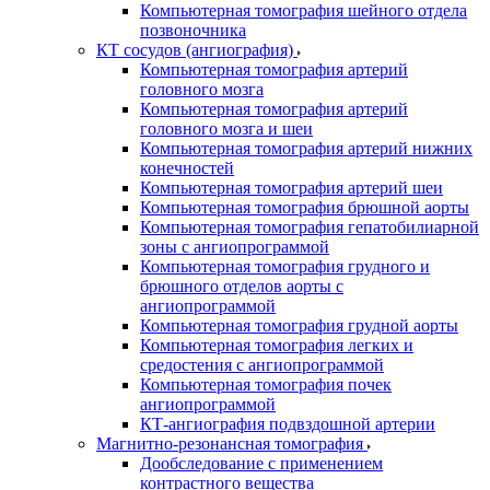
Компьютерная томография шейного отдела
позвоночника
КТ сосудов (ангиография)
Компьютерная томография артерий
головного мозга
Компьютерная томография артерий
головного мозга и шеи
Компьютерная томография артерий нижних
конечностей
Компьютерная томография артерий шеи
Компьютерная томография брюшной аорты
Компьютерная томография гепатобилиарной
зоны с ангиопрограммой
Компьютерная томография грудного и
брюшного отделов аорты с
ангиопрограммой
Компьютерная томография грудной аорты
Компьютерная томография легких и
средостения с ангиопрограммой
Компьютерная томография почек
ангиопрограммой
КТ-ангиография подвздошной артерии
Магнитно-резонансная томография
Дообследование с применением
контрастного вещества