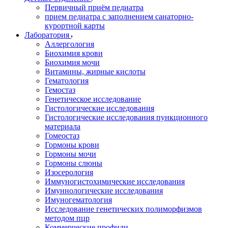
Первичный приём педиатра
прием педиатра с заполнением санаторно-
курортной карты
Лаборатория
Аллергология
Биохимия крови
Биохимия мочи
Витамины, жирные кислоты
Гематология
Гемостаз
Генетическое исследование
Гистологические исследования
Гистологические исследования пункционного
материала
Гомеостаз
Гормоны крови
Гормоны мочи
Гормоны слюны
Изосерология
Иммуногистохимические исследования
Имуннологические исследования
Имуногематология
Исследование генетических полиморфизмов
методом пцр
Коммерческие профили