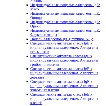
Бобовые
Индивидуальные пищевые аллергены IgE:
Мясо
Индивидуальные пищевые аллергены IgE:
Овощи
Индивидуальные пищевые аллергены IgE:
Орехи
Индивидуальные пищевые аллергены IgE:
Фрукты и ягоды
Панели аллергенов IgE (ImmunoCAP)*
Специфические антитела класса IgE к
индивидуальным аллергенам. Аллергены
гельминтов
Специфические антитела класса IgE к
индивидуальным аллергенам. Аллергены
грибов и плесени
Специфические антитела класса IgE к
индивидуальным аллергенам. Аллергены
деревьев
Специфические антитела класса IgE к
индивидуальным аллергенам. Аллергены
животных и птиц
Специфические антитела класса IgE к
индивидуальным аллергенам. Аллергены
клещей