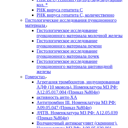
кол. *
РНК вируса гепатита C
РНК вируса гепатита C, количественно
Гистологические исследования пункционного
материала
Гистологическое исследование
пункционного материала молочной железы
Гистологическое исследование
пункционного материала печени
Гистологическое исследование
пункционного материала почек
Гистологическое исследование
пункционного материала щитовидной
железы
Гомеостаз
Агрегация тромбоцитов, индуцированная
АДФ (10 мкмоль). Номенклатура МЗ РФ:
A12.05.017.004 (Приказ №804н)
активность анти-ХА
Антитромбин III. Номенклатура МЗ РФ:
A09.05.047 (Приказ №804н)
АЧТВ. Номенклатура МЗ РФ: A12.05.039
(Приказ №804н)
Волчаночный антикоагулянт (скрининг).