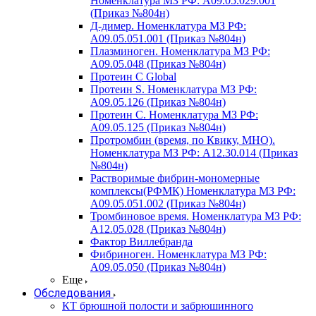
Номенклатура МЗ РФ: A09.05.029.001
(Приказ №804н)
Д-димер. Номенклатура МЗ РФ:
A09.05.051.001 (Приказ №804н)
Плазминоген. Номенклатура МЗ РФ:
A09.05.048 (Приказ №804н)
Протеин C Global
Протеин S. Номенклатура МЗ РФ:
A09.05.126 (Приказ №804н)
Протеин С. Номенклатура МЗ РФ:
A09.05.125 (Приказ №804н)
Протромбин (время, по Квику, МНО).
Номенклатура МЗ РФ: A12.30.014 (Приказ
№804н)
Растворимые фибрин-мономерные
комплексы(РФМК) Номенклатура МЗ РФ:
A09.05.051.002 (Приказ №804н)
Тромбиновое время. Номенклатура МЗ РФ:
A12.05.028 (Приказ №804н)
Фактор Виллебранда
Фибриноген. Номенклатура МЗ РФ:
A09.05.050 (Приказ №804н)
Еще
Обследования
КТ брюшной полости и забрюшинного