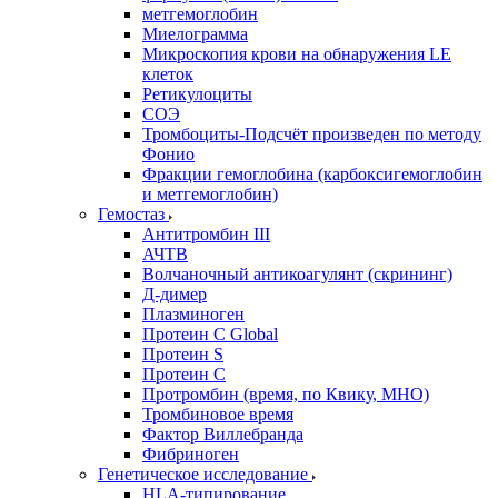
метгемоглобин
Миелограмма
Микроскопия крови на обнаружения LE
клеток
Ретикулоциты
СОЭ
Тромбоциты-Подсчёт произведен по методу
Фонио
Фракции гемоглобина (карбоксигемоглобин
и метгемоглобин)
Гемостаз
Антитромбин III
АЧТВ
Волчаночный антикоагулянт (скрининг)
Д-димер
Плазминоген
Протеин C Global
Протеин S
Протеин С
Протромбин (время, по Квику, МНО)
Тромбиновое время
Фактор Виллебранда
Фибриноген
Генетическое исследование
HLA-типирование