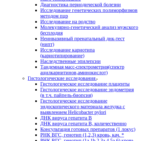
Диагностика периодической болезни
Исследование генетических полиморфизмов
методом пцр
Исследование на родство
Молекулярно-генетический анализ мужского
бесплодия
Неинвазивный пренатальный днк-тест
(нипт)
Исследование кариотипа
(кариотипирование)
Наследственные эпилепсии
Тандемная масс-спектрометрия(спектр
ацилкарнитинов,аминокислот)
Гистологические исследования
Гистологическое исследование плаценты
Гистологическое исследование эндометрия
(в т.ч. пайпель-биопсия)
Гистологическое исследование
эндоскопического материала желудка с
выявлением Helicobacter pylori
ДНК вируса гепатита B
ДНК вируса гепатита B, количественно
Консультация готовых препаратов (1 локус)
РНК ВГC, генотип (1,2,3) кровь, кач. *
РНК ВГC, генотип (1a,1b,2,3a,4,5a,6) кровь,