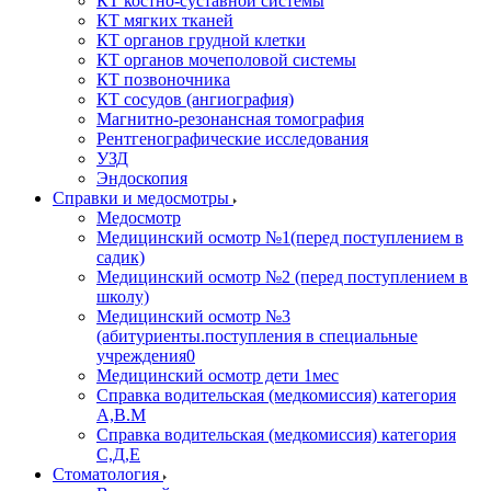
КТ костно-суставной системы
КТ мягких тканей
КТ органов грудной клетки
КТ органов мочеполовой системы
КТ позвоночника
КТ сосудов (ангиография)
Магнитно-резонансная томография
Рентгенографические исследования
УЗД
Эндоскопия
Справки и медосмотры
Медосмотр
Медицинский осмотр №1(перед поступлением в
садик)
Медицинский осмотр №2 (перед поступлением в
школу)
Медицинский осмотр №3
(абитуриенты.поступления в специальные
учреждения0
Медицинский осмотр дети 1мес
Справка водительская (медкомиссия) категория
А,В.М
Справка водительская (медкомиссия) категория
С,Д,Е
Стоматология