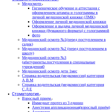
Медосмотр
Гигиеническое обучение и аттестация с
оформлением штампа и голограммы в
личной медицинской книжке (ЛМК)
Оформление личной медицинской книжки
Оформление и выдача личной медицинской
книжки (бумажного формата) с голограммой
фото
Медицинский осмотр №1(перед поступлением в
садик)
Медицинский осмотр №2 (перед поступлением в
школу)
Медицинский осмотр №3
(абитуриенты.поступления в специальные
учреждения0
Медицинский осмотр дети 1мес
Справка водительская (медкомиссия) категория
А,В.М
Справка водительская (медкомиссия) категория
С,Д,Е
Стоматология
Взрослый прием
Иммедиат протез из 3 единиц
Анестезия аппликационная(взрослый приём)
Анестезия