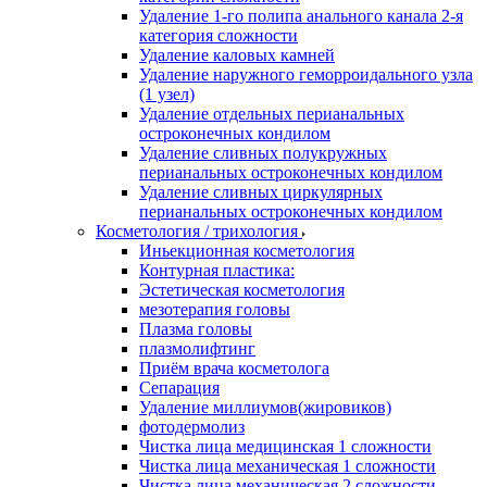
Удаление 1-го полипа анального канала 2-я
категория сложности
Удаление каловых камней
Удаление наружного геморроидального узла
(1 узел)
Удаление отдельных перианальных
остроконечных кондилом
Удаление сливных полукружных
перианальных остроконечных кондилом
Удаление сливных циркулярных
перианальных остроконечных кондилом
Косметология / трихология
Иньекционная косметология
Контурная пластика:
Эстетическая косметология
мезотерапия головы
Плазма головы
плазмолифтинг
Приём врача косметолога
Сепарация
Удаление миллиумов(жировиков)
фотодермолиз
Чистка лица медицинская 1 сложности
Чистка лица механическая 1 сложности
Чистка лица механическая 2 сложности