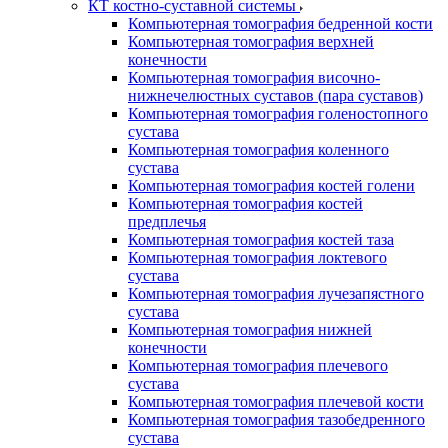
КТ костно-суставной системы
Компьютерная томография бедренной кости
Компьютерная томография верхней
конечности
Компьютерная томография височно-
нижнечелюстных суставов (пара суставов)
Компьютерная томография голеностопного
сустава
Компьютерная томография коленного
сустава
Компьютерная томография костей голени
Компьютерная томография костей
предплечья
Компьютерная томография костей таза
Компьютерная томография локтевого
сустава
Компьютерная томография лучезапястного
сустава
Компьютерная томография нижней
конечности
Компьютерная томография плечевого
сустава
Компьютерная томография плечевой кости
Компьютерная томография тазобедренного
сустава