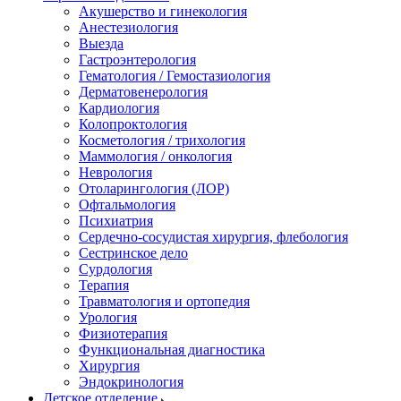
Акушерство и гинекология
Анестезиология
Выезда
Гастроэнтерология
Гематология / Гемостазиология
Дерматовенерология
Кардиология
Колопроктология
Косметология / трихология
Маммология / онкология
Неврология
Отоларингология (ЛОР)
Офтальмология
Психиатрия
Сердечно-сосудистая хирургия, флебология
Сестринское дело
Сурдология
Терапия
Травматология и ортопедия
Урология
Физиотерапия
Функциональная диагностика
Хирургия
Эндокринология
Детское отделение