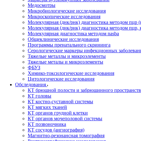
Медосмотры
Микробиологические исследования
Микроскопические исследования
Молекулярная (днк/рнк) диагностика методом пцр (
Молекулярная (днк/рнк) диагностика методом пцр, 
Молекулярная диагностика методом nasba
Общеклинические исследования
Программы пренатального скрининга
Серологические маркеры инфекционных заболеван
Тяжелые металлы и микроэлементы
Тяжелые металы и микроэлементы
ФБУЗ
Химико-токсилогические исследования
Цитологические исследования
Обследования
КТ брюшной полости и забрюшинного пространств
КТ головы
КТ костно-суставной системы
КТ мягких тканей
КТ органов грудной клетки
КТ органов мочеполовой системы
КТ позвоночника
КТ сосудов (ангиография)
Магнитно-резонансная томография