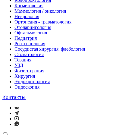
Колопроктология
Косметология
Маммология / онкология
Неврология
Ортопедия - травматология
Отоларингология
Офтальмология
Педиатрия
Рентгенология
Сосудистая хирургия, флебология
Стоматология
Терапия
УЗД
Физиотерапия
Хирургия
Эндокринология
Эндоскопия
Контакты