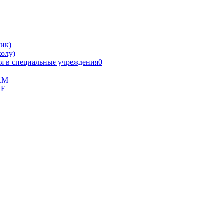
ик)
олу)
я в специальные учреждения0
В.М
,Е