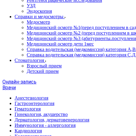
Рентгенографические исследования
УЗД
Эндоскопия
Справки и медосмотры
Медосмотр
Медицинский осмотр №1(перед поступлением в сад
Медицинский осмотр №2 (перед поступлением в шк
Медицинский осмотр №3 (абитуриенты.поступлени
Медицинский осмотр дети 1мес
Справка водительская (медкомиссия) категория А,
Справка водительская (медкомиссия) категория С,Д
Стоматология
Взрослый прием
Детский прием
Онлайн-запись
Врачи
Анестезиология
Гастроэнтерология
Гематология
Гинекология, акушерство
Дерматология, дерматовенерология
Иммунология - аллергология
Кардиология