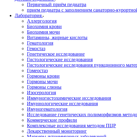
Первичный приём педиатра
прием педиатра с заполнением санаторно-курортно
Лаборатория
Аллергология
Биохимия крови
Биохимия мочи
Витамины, жирные кислоты
Гематология
Гемостаз
Генетическое исследование
Гистологические исследования
Гистологические исследования пункционного мате
Гомеостаз
Гормоны крови
Гормоны мочи
Гормоны слюны
Изосерология
Иммуногистохимические исследования
Имуннологические исследования
Имуногематология
Исследование генетических полиморфизмов метод
Коммерческие профили
Комплексные исследования методом ПЦР
Лекарственный мониторинг
Маркеры аутоиммунных заболеваний