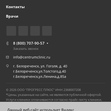
Контакты
Врачи
8 (800) 707-90-57
Заказать звонок
info@centrumclinic.ru
г. Белореченск, ул. Гоголя, д. 40
г.Белореченск,ул.Толстого,д.40
г.Белореченск,ул.Ленина,д.85а
© 2026 ООО "ПРОГРЕСС ПЛЮС" ИНН 2368007208
*Цены, указанные на сайте, не являются публичной офертой.
Услуги клиники оплачиваются согласно прайс-листу клиники,
действующему на момент оказания услуги. С актуальным
прайс-листом можно ознакомиться в клинике на стойке
Данный веб-сайт использует Яндекс