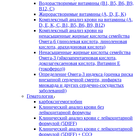
Водорастворимые витамины (B1, B5, B6, В9,
В12, С)
Жирорастворимые витамины (A, D, E, K)
Комплексный анализ крови на витамины (A,
D, E, K, C, B1, B5, B6, В9, B12)
Комплексный анализ крови на
ненасыщенные жирные кислоты семейства
Омега-6 (линолевая кислота, линоленовая
кислота, арахидоновая кислота)
Ненасыщенные жирные кислоты семейства
Омега-3 (эйкозапентаеновая кислота,
докозагексаеновая кислота, Витамин E
(токоферол))
Определение Омега-3 индекса (оценка риска
внезапной сердечной смерти, инфаркта
миокарда и других сердечно-сосудистых
заболеваний)
Гематология
карбоксигемоглобин
Клинический анализ крови без
лейкоцитарной формулы
Клинический анализ крови с лейкоцитарной
формулой (5DIFF)
Клинический анализ крови с лейкоцитарной
формулой (5DIFF) + СОЭ