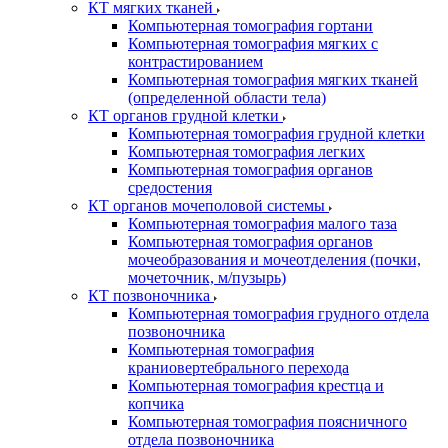
КТ мягких тканей
Компьютерная томография гортани
Компьютерная томография мягких с
контрастированием
Компьютерная томография мягких тканей
(определенной области тела)
КТ органов грудной клетки
Компьютерная томография грудной клетки
Компьютерная томография легких
Компьютерная томография органов
средостения
КТ органов мочеполовой системы
Компьютерная томография малого таза
Компьютерная томография органов
мочеобразования и мочеотделения (почки,
мочеточник, м/пузырь)
КТ позвоночника
Компьютерная томография грудного отдела
позвоночника
Компьютерная томография
краниовертебрального перехода
Компьютерная томография крестца и
копчика
Компьютерная томография поясничного
отдела позвоночника