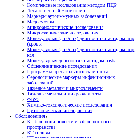
Комплексные исследования методом ПЦР
Лекарственный мониторинг
Маркеры аутоиммунных заболеваний
Медосмотры
Микробиологические исследования
Микроскопические исследования
Молекулярная (днк/рнк) диагностика методом пцр
(кровь)
Молекулярная (днк/рнк) диагностика методом пцр,
кал
Молекулярная диагностика методом nasba
Общеклинические исследования
Программы пренатального скрининга
Серологические маркеры инфекционных
заболеваний
Тяжелые металлы и микроэлементы
Тяжелые металы и микроэлементы
ФБУЗ
Химико-токсилогические исследования
Цитологические исследования
Обследования
КТ брюшной полости и забрюшинного
пространства
КТ головы