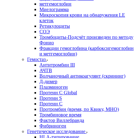
метгемоглобин
Миелограмма
Микроскопия крови на обнаружения LE
клеток
Ретикулоциты
СОЭ
Тромбоциты-Подсчёт произведен по методу
Фонио
Фракции гемоглобина (карбоксигемоглобин
и метгемоглобин)
Гемостаз
Антитромбин III
АЧТВ
Волчаночный антикоагулянт (скрининг)
Д-димер
Плазминоген
Протеин C Global
Протеин S
Протеин С
Протромбин (время, по Квику, МНО)
Тромбиновое время
Фактор Виллебранда
Фибриноген
Генетическое исследование
HLA-типирование