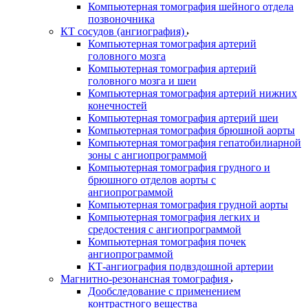
Компьютерная томография шейного отдела
позвоночника
КТ сосудов (ангиография)
Компьютерная томография артерий
головного мозга
Компьютерная томография артерий
головного мозга и шеи
Компьютерная томография артерий нижних
конечностей
Компьютерная томография артерий шеи
Компьютерная томография брюшной аорты
Компьютерная томография гепатобилиарной
зоны с ангиопрограммой
Компьютерная томография грудного и
брюшного отделов аорты с
ангиопрограммой
Компьютерная томография грудной аорты
Компьютерная томография легких и
средостения с ангиопрограммой
Компьютерная томография почек
ангиопрограммой
КТ-ангиография подвздошной артерии
Магнитно-резонансная томография
Дообследование с применением
контрастного вещества