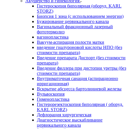
Акушерство и гинекология
Гистероскопия биполярная (оборуд. KARL
STORZ)
Биопсия 1 зона (с использованием энергии)
Бужирование цервикального канала
Вагинальный фракционный лазерный
фототермолиз
вагинопластика
Вакуум-аспирация полости матки
введение гиалуроновой кислоты НПО (без
стоимости препарата)
Введение препарата Диспорт (без стоимости
препарата)
Введение филлера при дистопии уретры (без
стоимости препарата)
Внутриматочная санация (аспирационно
ирригационная)
Вскрытие абсцесса бартолиниевой железы
Вульвоскопия
Гименопластика
Гистерорезектоскопия биполярная ( оборуд.
KARL STORZ)
Дефлорация хирургическая
Диагностическое выскабливание
цервикального канала