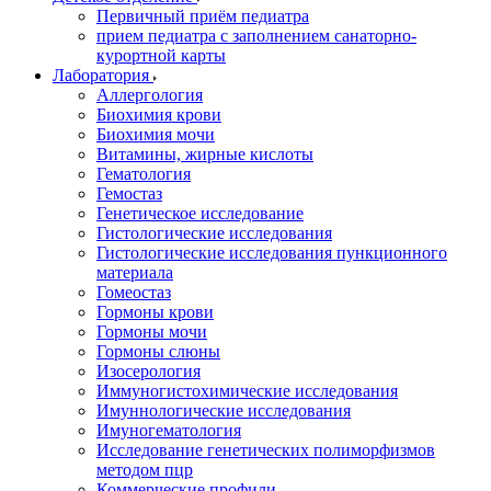
Первичный приём педиатра
прием педиатра с заполнением санаторно-
курортной карты
Лаборатория
Аллергология
Биохимия крови
Биохимия мочи
Витамины, жирные кислоты
Гематология
Гемостаз
Генетическое исследование
Гистологические исследования
Гистологические исследования пункционного
материала
Гомеостаз
Гормоны крови
Гормоны мочи
Гормоны слюны
Изосерология
Иммуногистохимические исследования
Имуннологические исследования
Имуногематология
Исследование генетических полиморфизмов
методом пцр
Коммерческие профили