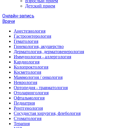
Взрослый прием
Детский прием
Онлайн-запись
Врачи
Анестезиология
Гастроэнтерология
Гематология
Гинекология, акушерство
Дерматология, дерматовенерология
Иммунология - аллергология
Кардиология
Колопроктология
Косметология
Маммология / онкология
Неврология
Ортопедия - травматология
Отоларингология
Офтальмология
Педиатрия
Рентгенология
Сосудистая хирургия, флебология
Стоматология
Терапия