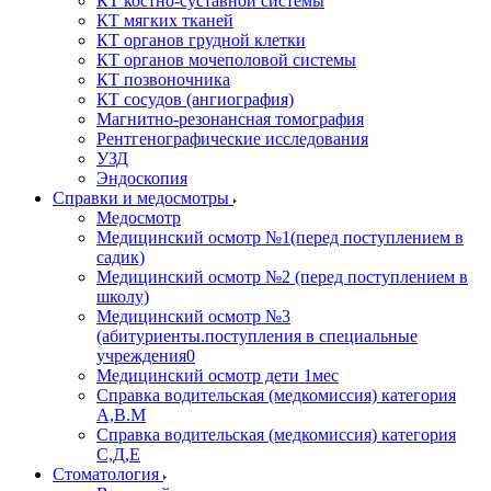
КТ костно-суставной системы
КТ мягких тканей
КТ органов грудной клетки
КТ органов мочеполовой системы
КТ позвоночника
КТ сосудов (ангиография)
Магнитно-резонансная томография
Рентгенографические исследования
УЗД
Эндоскопия
Справки и медосмотры
Медосмотр
Медицинский осмотр №1(перед поступлением в
садик)
Медицинский осмотр №2 (перед поступлением в
школу)
Медицинский осмотр №3
(абитуриенты.поступления в специальные
учреждения0
Медицинский осмотр дети 1мес
Справка водительская (медкомиссия) категория
А,В.М
Справка водительская (медкомиссия) категория
С,Д,Е
Стоматология