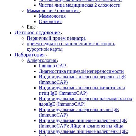
Чистка лица медицинская 2 сложности
Маммология / онкология
Маммология
Онкология
Еще
Детское отделение
Первичный приём педиатра
прием педиатра с заполнением санаторно-
курортной карты
Лаборатория
Аллергология
Immuno CAP
Диагностика пищевой непереносимости
Индивидуальные аллергены деревьев IgE
(ImmunoCAP)
Индивидуальные аллергены животных и
птиц IgE (ImmunoCAP)
Индивидуальные аллергены насекомых и их
ядовIgE (ImmunoCAP)
Индивидуальные аллергены пыли IgE
(ImmunoCAP)
Индивидуальные пищевые аллергены IgE
(ImmunoCAP): Яйцо и компоненты яйца
Индивидуальные пищевые аллергены IgE: