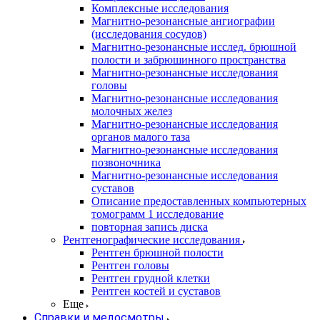
Комплексные исследования
Магнитно-резонансные ангиографии
(исследования сосудов)
Магнитно-резонансные исслед. брюшной
полости и забрюшинного пространства
Магнитно-резонансные исследования
головы
Магнитно-резонансные исследования
молочных желез
Магнитно-резонансные исследования
органов малого таза
Магнитно-резонансные исследования
позвоночника
Магнитно-резонансные исследования
суставов
Описание предоставленных компьютерных
томограмм 1 исследование
повторная запись диска
Рентгенографические исследования
Рентген брюшной полости
Рентген головы
Рентген грудной клетки
Рентген костей и суставов
Еще
Справки и медосмотры