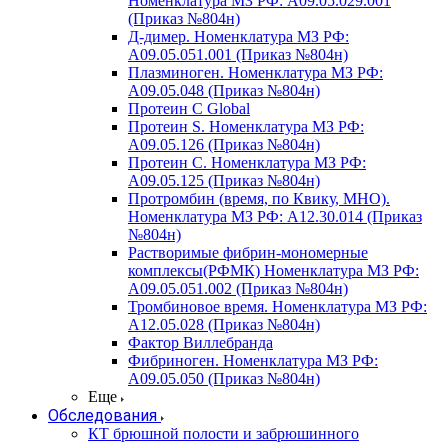
Номенклатура МЗ РФ: A09.05.029.001
(Приказ №804н)
Д-димер. Номенклатура МЗ РФ:
A09.05.051.001 (Приказ №804н)
Плазминоген. Номенклатура МЗ РФ:
A09.05.048 (Приказ №804н)
Протеин C Global
Протеин S. Номенклатура МЗ РФ:
A09.05.126 (Приказ №804н)
Протеин С. Номенклатура МЗ РФ:
A09.05.125 (Приказ №804н)
Протромбин (время, по Квику, МНО).
Номенклатура МЗ РФ: A12.30.014 (Приказ
№804н)
Растворимые фибрин-мономерные
комплексы(РФМК) Номенклатура МЗ РФ:
A09.05.051.002 (Приказ №804н)
Тромбиновое время. Номенклатура МЗ РФ:
A12.05.028 (Приказ №804н)
Фактор Виллебранда
Фибриноген. Номенклатура МЗ РФ:
A09.05.050 (Приказ №804н)
Еще
Обследования
КТ брюшной полости и забрюшинного