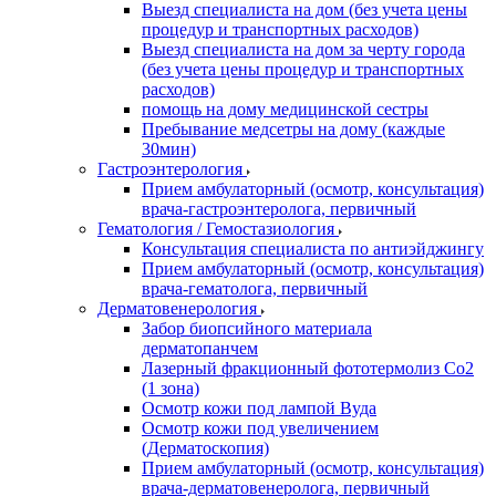
Выезд специалиста на дом (без учета цены
процедур и транспортных расходов)
Выезд специалиста на дом за черту города
(без учета цены процедур и транспортных
расходов)
помощь на дому медицинской сестры
Пребывание медсетры на дому (каждые
30мин)
Гастроэнтерология
Прием амбулаторный (осмотр, консультация)
врача-гастроэнтеролога, первичный
Гематология / Гемостазиология
Консультация специалиста по антиэйджингу
Прием амбулаторный (осмотр, консультация)
врача-гематолога, первичный
Дерматовенерология
Забор биопсийного материала
дерматопанчем
Лазерный фракционный фототермолиз Со2
(1 зона)
Осмотр кожи под лампой Вуда
Осмотр кожи под увеличением
(Дерматоскопия)
Прием амбулаторный (осмотр, консультация)
врача-дерматовенеролога, первичный