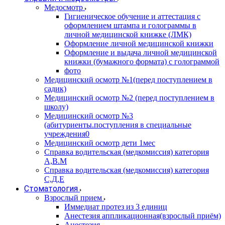
Медосмотр
Гигиеническое обучение и аттестация с
оформлением штампа и голограммы в
личной медицинской книжке (ЛМК)
Оформление личной медицинской книжки
Оформление и выдача личной медицинской
книжки (бумажного формата) с голограммой
фото
Медицинский осмотр №1(перед поступлением в
садик)
Медицинский осмотр №2 (перед поступлением в
школу)
Медицинский осмотр №3
(абитуриенты.поступления в специальные
учреждения0
Медицинский осмотр дети 1мес
Справка водительская (медкомиссия) категория
А,В.М
Справка водительская (медкомиссия) категория
С,Д,Е
Стоматология
Взрослый прием
Иммедиат протез из 3 единиц
Анестезия аппликационная(взрослый приём)
Анестезия