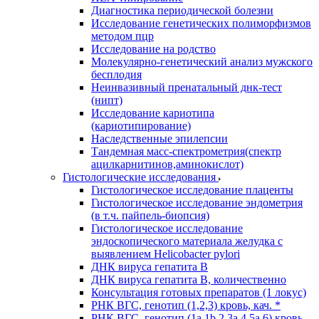
Диагностика периодической болезни
Исследование генетических полиморфизмов
методом пцр
Исследование на родство
Молекулярно-генетический анализ мужского
бесплодия
Неинвазивный пренатальный днк-тест
(нипт)
Исследование кариотипа
(кариотипирование)
Наследственные эпилепсии
Тандемная масс-спектрометрия(спектр
ацилкарнитинов,аминокислот)
Гистологические исследования
Гистологическое исследование плаценты
Гистологическое исследование эндометрия
(в т.ч. пайпель-биопсия)
Гистологическое исследование
эндоскопического материала желудка с
выявлением Helicobacter pylori
ДНК вируса гепатита B
ДНК вируса гепатита B, количественно
Консультация готовых препаратов (1 локус)
РНК ВГC, генотип (1,2,3) кровь, кач. *
РНК ВГC, генотип (1a,1b,2,3a,4,5a,6) кровь,