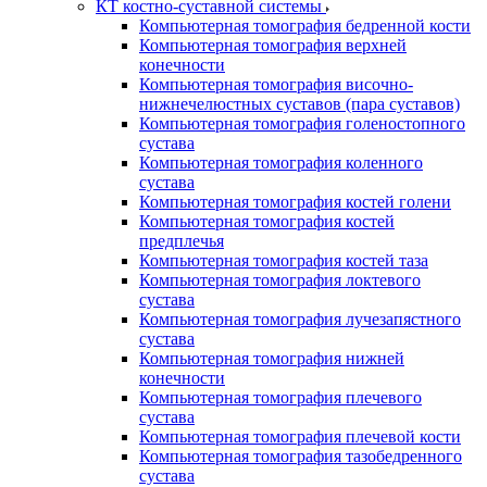
КТ костно-суставной системы
Компьютерная томография бедренной кости
Компьютерная томография верхней
конечности
Компьютерная томография височно-
нижнечелюстных суставов (пара суставов)
Компьютерная томография голеностопного
сустава
Компьютерная томография коленного
сустава
Компьютерная томография костей голени
Компьютерная томография костей
предплечья
Компьютерная томография костей таза
Компьютерная томография локтевого
сустава
Компьютерная томография лучезапястного
сустава
Компьютерная томография нижней
конечности
Компьютерная томография плечевого
сустава
Компьютерная томография плечевой кости
Компьютерная томография тазобедренного
сустава