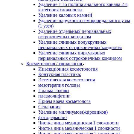
Удаление 1-го полипа анального канала 2-я
категория сложности
Удаление каловых камней
Удаление наружного геморроидального узла
(1 узел)
Удаление отдельных перианальных
остроконечных кондилом
Удаление сливных полукружных
перианальных остроконечных кондилом
Удаление сливных циркулярных
перианальных остроконечных кондилом
Косметология / трихология
Иньекционная косметология
Контурная пластика:
Эстетическая косметология
мезотерапия головы
Плазма головы
плазмолифтинг
Приём врача косметолога
Сепарация
Удаление миллиумов(жировиков)
фотодермолиз
Чистка лица медицинская 1 сложности
Чистка лица механическая 1 сложности
Чистка лица механическая 2 сложности