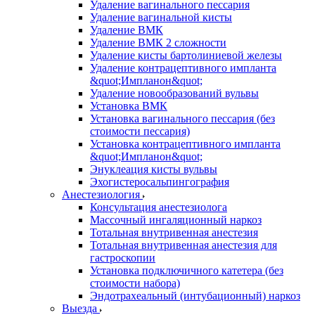
Удаление вагинального пессария
Удаление вагинальной кисты
Удаление ВМК
Удаление ВМК 2 сложности
Удаление кисты бартолиниевой железы
Удаление контрацептивного импланта
&quot;Импланон&quot;
Удаление новообразований вульвы
Установка ВМК
Установка вагинального пессария (без
стоимости пессария)
Установка контрацептивного импланта
&quot;Импланон&quot;
Энуклеация кисты вульвы
Эхогистеросальпингография
Анестезиология
Консультация анестезиолога
Массочный ингаляционный наркоз
Тотальная внутривенная анестезия
Тотальная внутривенная анестезия для
гастроскопии
Установка подключичного катетера (без
стоимости набора)
Эндотрахеальный (интубационный) наркоз
Выезда