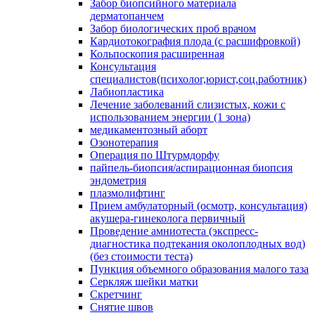
Забор биопсийного материала
дерматопанчем
Забор биологических проб врачом
Кардиотокография плода (с расшифровкой)
Кольпоскопия расширенная
Консультация
специалистов(психолог,юрист,соц.работник)
Лабиопластика
Лечение заболеваний слизистых, кожи с
использованием энергии (1 зона)
медикаментозный аборт
Озонотерапия
Операция по Штурмдорфу
пайпель-биопсия/аспирационная биопсия
эндометрия
плазмолифтинг
Прием амбулаторный (осмотр, консультация)
акушера-гинеколога первичный
Проведение амниотеста (экспресс-
диагностика подтекания околоплодных вод)
(без стоимости теста)
Пункция объемного образования малого таза
Серкляж шейки матки
Скретчинг
Снятие швов