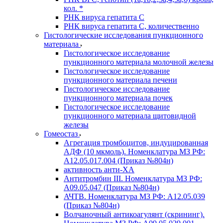
кол. *
РНК вируса гепатита C
РНК вируса гепатита C, количественно
Гистологические исследования пункционного
материала
Гистологическое исследование
пункционного материала молочной железы
Гистологическое исследование
пункционного материала печени
Гистологическое исследование
пункционного материала почек
Гистологическое исследование
пункционного материала щитовидной
железы
Гомеостаз
Агрегация тромбоцитов, индуцированная
АДФ (10 мкмоль). Номенклатура МЗ РФ:
A12.05.017.004 (Приказ №804н)
активность анти-ХА
Антитромбин III. Номенклатура МЗ РФ:
A09.05.047 (Приказ №804н)
АЧТВ. Номенклатура МЗ РФ: A12.05.039
(Приказ №804н)
Волчаночный антикоагулянт (скрининг).