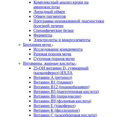
Комплексный анализ крови на
аминокислоты
Липидный обмен
Обмен пигментов
Программа неинвазивной диагностики
болезней печени
Специфические белки
Ферменты
Электролиты и микроэлементы
Биохимия мочи
Исследование конкремента
Разовая порция мочи
Суточная порция мочи
Витамины, жирные кислоты
25-OH витамин D, суммарный
(кальциферол) ИХЛА
Витамин А (ретинол)
Витамин В1 (тиамин)
Витамин В12 (цианкобаламин)
Витамин В5 (пантотеновая кислота)
Витамин В6 (пиридоксин)
Витамин В9 (фолиевая кислота)
Витамин Е (токоферол)
Витамин К (филлохинон)
Витамин С (аскорбиновая кислота)