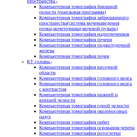
пространства
Компьютерная томография брюшной
полости (поисковая программа)
Компьютерная томография забрюшинного
пространства(система мочевыведения
почки,мочеточники,мочевой пузырь)
Компьютерная томография надпочечников
Компьютерная томография печени
Компьютерная томография поджелудочной
железы
Компьютерная томография почек
КТ головы
Компьютерная томография височной
области
Компьютерная томография головного мозга
Компьютерная томография головного мозга
с контрастом
Компьютерная томография нижней и
верхней челюсти
Компьютерная томография одной челюсти
Компьютерная томография околоносовых
пазух
Компьютерная томография орбит
Компьютерная томография основания черепа
Компьютерная томография ротоглотки