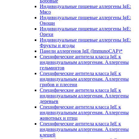
Бобовые
Индивидуальные пищевые аллергены IgE:
Мясо
Индивидуальные пищевые аллергены IgE:
Овощи
Индивидуальные пищевые аллергены IgE:
Орехи
Индивидуальные пищевые аллергены IgE:
Фрукты и ягоды
Панели аллергенов IgE (ImmunoCAP)*
Специфические антитела класса IgE к
индивидуальным аллергенам. Аллергены
гельминтов
Специфические антитела класса IgE к
индивидуальным аллергенам. Аллергены
грибов и плесени
Специфические антитела класса IgE к
индивидуальным аллергенам. Аллергены
деревьев
Специфические антитела класса IgE к
индивидуальным аллергенам. Аллергены
животных и птиц
Специфические антитела класса IgE к
индивидуальным аллергенам. Аллергены
клещей