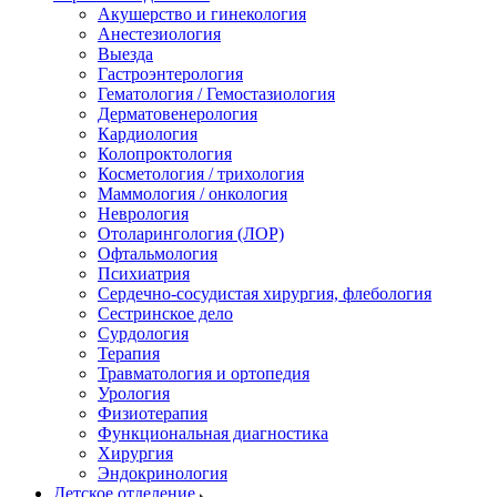
Акушерство и гинекология
Анестезиология
Выезда
Гастроэнтерология
Гематология / Гемостазиология
Дерматовенерология
Кардиология
Колопроктология
Косметология / трихология
Маммология / онкология
Неврология
Отоларингология (ЛОР)
Офтальмология
Психиатрия
Сердечно-сосудистая хирургия, флебология
Сестринское дело
Сурдология
Терапия
Травматология и ортопедия
Урология
Физиотерапия
Функциональная диагностика
Хирургия
Эндокринология
Детское отделение