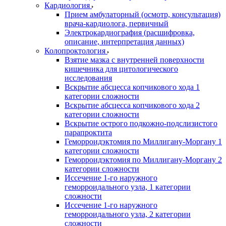
Кардиология
Прием амбулаторный (осмотр, консультация)
врача-кардиолога, первичный
Электрокардиография (расшифровка,
описание, интерпретация данных)
Колопроктология
Взятие мазка с внутренней поверхности
кишечника для цитологического
исследования
Вскрытие абсцесса копчикового хода 1
категории сложности
Вскрытие абсцесса копчикового хода 2
категории сложности
Вскрытие острого подкожно-подслизистого
парапроктита
Геморроидэктомия по Миллигану-Моргану 1
категории сложности
Геморроидэктомия по Миллигану-Моргану 2
категории сложности
Иссечение 1-го наружного
геморроидального узла, 1 категории
сложности
Иссечение 1-го наружного
геморроидального узла, 2 категории
сложности