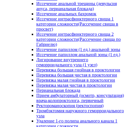
Иссечение анальной трещины (девульсия
ануса, перианальная блокада)
Иссечение анальных бахромок
Иссечение интрасфинктерного свища 1
категории сложности(Рассечение свища в
просвет)
Иссечение интрасфинктерного свища 2
категории сложности(Рассечение свища по
Габриелю)
Иссечение папиллом (1 ед.) анальной зоны
Иссечение папиллом анальной зоны (1 ед.)
Лигирование внутреннего
геморроидального узла (1 узел)
Перевязка большая гнойная в проктологии
Перевязка большая чистая в проктологии
Перевязка малая гнойная в проктологии
Перевязка малая чистая в проктологии
Перианальная блокада
Прием амбулаторный (осмотр, консультация)
врача-колопроктолога, первичный
Ректороманоскопия (ректоспопия)
Тромбэктомия наружного геморроидального
узла
Удаление 1-го полипа анального канала 1
категории сложности