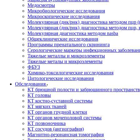
Медосмотры
Микробиологические исследования
Микроскопические исследования
Молекулярная (днк/рнк) диагностика методом пцр (
Молекулярная (днк/рнк) диагностика методом пцр, 
Молекулярная диагностика методом nasba
Общеклинические исследования
Программы пренатального скрининга
Серологические маркеры инфекционных заболеван
Тяжелые металлы и микроэлементы
Тяжелые металы и микроэлементы
ФБУЗ
Химико-токсилогические исследования
Цитологические исследования
Обследования
КТ брюшной полости и забрюшинного пространств
КТ головы
КТ костно-суставной системы
КТ мягких тканей
КТ органов грудной клетки
КТ органов мочеполовой системы
КТ позвоночника
КТ сосудов (ангиография)
Магнитно-резонансная томография