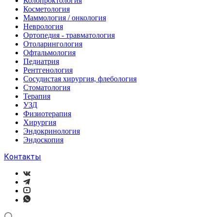
Колопроктология
Косметология
Маммология / онкология
Неврология
Ортопедия - травматология
Отоларингология
Офтальмология
Педиатрия
Рентгенология
Сосудистая хирургия, флебология
Стоматология
Терапия
УЗД
Физиотерапия
Хирургия
Эндокринология
Эндоскопия
Контакты