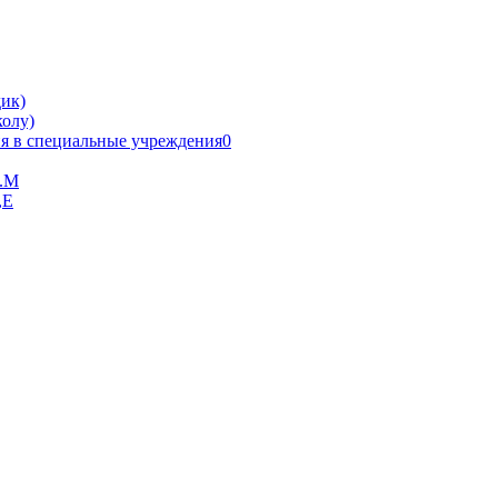
ик)
олу)
я в специальные учреждения0
В.М
,Е