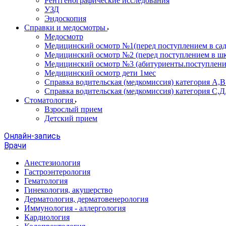
Рентгенографические исследования
УЗД
Эндоскопия
Справки и медосмотры
Медосмотр
Медицинский осмотр №1(перед поступлением в сад
Медицинский осмотр №2 (перед поступлением в шк
Медицинский осмотр №3 (абитуриенты.поступлени
Медицинский осмотр дети 1мес
Справка водительская (медкомиссия) категория А,
Справка водительская (медкомиссия) категория С,Д
Стоматология
Взрослый прием
Детский прием
Онлайн-запись
Врачи
Анестезиология
Гастроэнтерология
Гематология
Гинекология, акушерство
Дерматология, дерматовенерология
Иммунология - аллергология
Кардиология