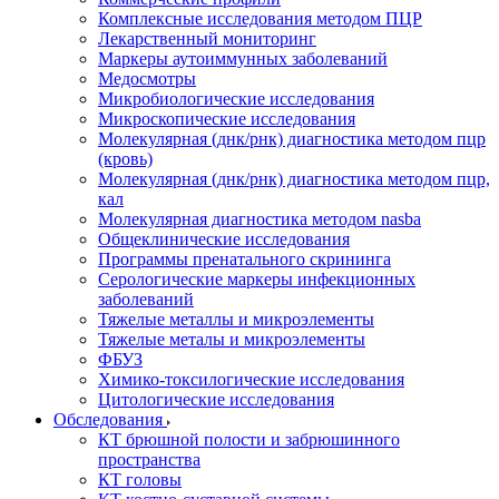
Комплексные исследования методом ПЦР
Лекарственный мониторинг
Маркеры аутоиммунных заболеваний
Медосмотры
Микробиологические исследования
Микроскопические исследования
Молекулярная (днк/рнк) диагностика методом пцр
(кровь)
Молекулярная (днк/рнк) диагностика методом пцр,
кал
Молекулярная диагностика методом nasba
Общеклинические исследования
Программы пренатального скрининга
Серологические маркеры инфекционных
заболеваний
Тяжелые металлы и микроэлементы
Тяжелые металы и микроэлементы
ФБУЗ
Химико-токсилогические исследования
Цитологические исследования
Обследования
КТ брюшной полости и забрюшинного
пространства
КТ головы