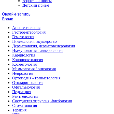
Взрослый прием
Детский прием
Онлайн-запись
Врачи
Анестезиология
Гастроэнтерология
Гематология
Гинекология, акушерство
Дерматология, дерматовенерология
Иммунология - аллергология
Кардиология
Колопроктология
Косметология
Маммология / онкология
Неврология
Ортопедия - травматология
Отоларингология
Офтальмология
Педиатрия
Рентгенология
Сосудистая хирургия, флебология
Стоматология
Терапия