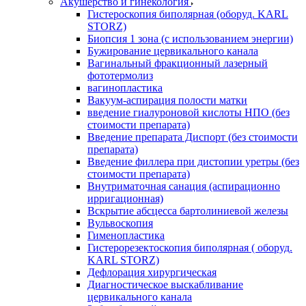
Акушерство и гинекология
Гистероскопия биполярная (оборуд. KARL
STORZ)
Биопсия 1 зона (с использованием энергии)
Бужирование цервикального канала
Вагинальный фракционный лазерный
фототермолиз
вагинопластика
Вакуум-аспирация полости матки
введение гиалуроновой кислоты НПО (без
стоимости препарата)
Введение препарата Диспорт (без стоимости
препарата)
Введение филлера при дистопии уретры (без
стоимости препарата)
Внутриматочная санация (аспирационно
ирригационная)
Вскрытие абсцесса бартолиниевой железы
Вульвоскопия
Гименопластика
Гистерорезектоскопия биполярная ( оборуд.
KARL STORZ)
Дефлорация хирургическая
Диагностическое выскабливание
цервикального канала