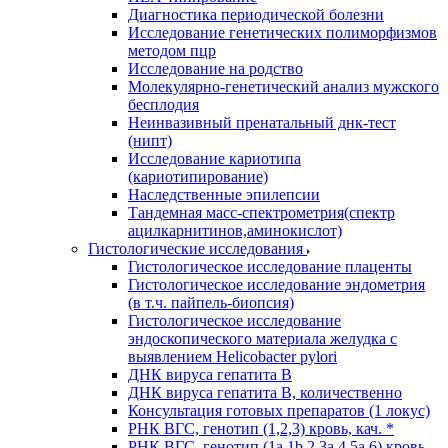
Диагностика периодической болезни
Исследование генетических полиморфизмов
методом пцр
Исследование на родство
Молекулярно-генетический анализ мужского
бесплодия
Неинвазивный пренатальный днк-тест
(нипт)
Исследование кариотипа
(кариотипирование)
Наследственные эпилепсии
Тандемная масс-спектрометрия(спектр
ацилкарнитинов,аминокислот)
Гистологические исследования
Гистологическое исследование плаценты
Гистологическое исследование эндометрия
(в т.ч. пайпель-биопсия)
Гистологическое исследование
эндоскопического материала желудка с
выявлением Helicobacter pylori
ДНК вируса гепатита B
ДНК вируса гепатита B, количественно
Консультация готовых препаратов (1 локус)
РНК ВГC, генотип (1,2,3) кровь, кач. *
РНК ВГC, генотип (1a,1b,2,3a,4,5a,6) кровь,