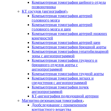
Компьютерная томография шейного отдела
позвоночника
КТ сосудов (ангиография)
Компьютерная томография артерий
головного мозга
Компьютерная томография артерий
головного мозга и шеи
Компьютерная томография артерий нижних
конечностей
Компьютерная томография артерий шеи
Компьютерная томография брюшной аорты
Компьютерная томография гепатобилиарной
зоны с ангиопрограммой
Компьютерная томография грудного и
брюшного отделов аорты с
ангиопрограммой
Компьютерная томография грудной аорты
Компьютерная томография легких и
средостения с ангиопрограммой
Компьютерная томография почек
ангиопрограммой
КТ-ангиография подвздошной артерии
Магнитно-резонансная томография
Дообследование с применением
контрастного вещества