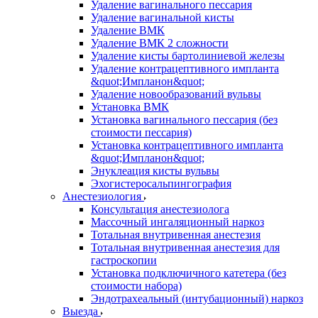
Удаление вагинального пессария
Удаление вагинальной кисты
Удаление ВМК
Удаление ВМК 2 сложности
Удаление кисты бартолиниевой железы
Удаление контрацептивного импланта
&quot;Импланон&quot;
Удаление новообразований вульвы
Установка ВМК
Установка вагинального пессария (без
стоимости пессария)
Установка контрацептивного импланта
&quot;Импланон&quot;
Энуклеация кисты вульвы
Эхогистеросальпингография
Анестезиология
Консультация анестезиолога
Массочный ингаляционный наркоз
Тотальная внутривенная анестезия
Тотальная внутривенная анестезия для
гастроскопии
Установка подключичного катетера (без
стоимости набора)
Эндотрахеальный (интубационный) наркоз
Выезда