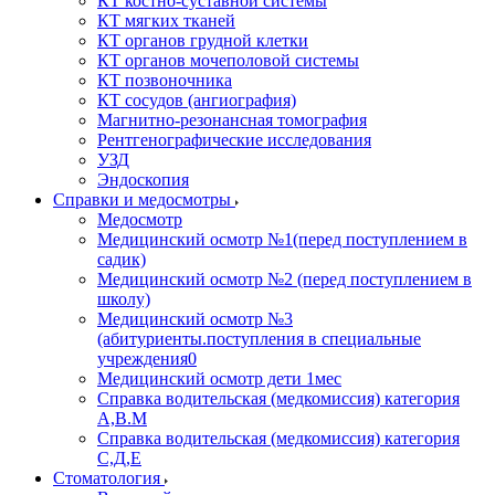
КТ костно-суставной системы
КТ мягких тканей
КТ органов грудной клетки
КТ органов мочеполовой системы
КТ позвоночника
КТ сосудов (ангиография)
Магнитно-резонансная томография
Рентгенографические исследования
УЗД
Эндоскопия
Справки и медосмотры
Медосмотр
Медицинский осмотр №1(перед поступлением в
садик)
Медицинский осмотр №2 (перед поступлением в
школу)
Медицинский осмотр №3
(абитуриенты.поступления в специальные
учреждения0
Медицинский осмотр дети 1мес
Справка водительская (медкомиссия) категория
А,В.М
Справка водительская (медкомиссия) категория
С,Д,Е
Стоматология