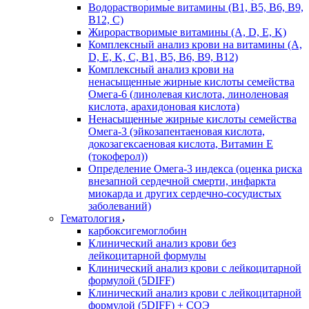
Водорастворимые витамины (B1, B5, B6, В9,
В12, С)
Жирорастворимые витамины (A, D, E, K)
Комплексный анализ крови на витамины (A,
D, E, K, C, B1, B5, B6, В9, B12)
Комплексный анализ крови на
ненасыщенные жирные кислоты семейства
Омега-6 (линолевая кислота, линоленовая
кислота, арахидоновая кислота)
Ненасыщенные жирные кислоты семейства
Омега-3 (эйкозапентаеновая кислота,
докозагексаеновая кислота, Витамин E
(токоферол))
Определение Омега-3 индекса (оценка риска
внезапной сердечной смерти, инфаркта
миокарда и других сердечно-сосудистых
заболеваний)
Гематология
карбоксигемоглобин
Клинический анализ крови без
лейкоцитарной формулы
Клинический анализ крови с лейкоцитарной
формулой (5DIFF)
Клинический анализ крови с лейкоцитарной
формулой (5DIFF) + СОЭ