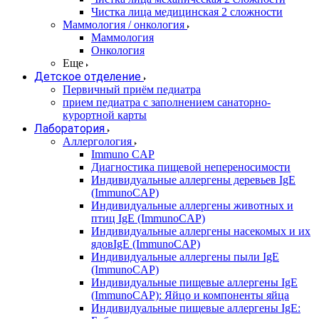
Чистка лица медицинская 2 сложности
Маммология / онкология
Маммология
Онкология
Еще
Детское отделение
Первичный приём педиатра
прием педиатра с заполнением санаторно-
курортной карты
Лаборатория
Аллергология
Immuno CAP
Диагностика пищевой непереносимости
Индивидуальные аллергены деревьев IgE
(ImmunoCAP)
Индивидуальные аллергены животных и
птиц IgE (ImmunoCAP)
Индивидуальные аллергены насекомых и их
ядовIgE (ImmunoCAP)
Индивидуальные аллергены пыли IgE
(ImmunoCAP)
Индивидуальные пищевые аллергены IgE
(ImmunoCAP): Яйцо и компоненты яйца
Индивидуальные пищевые аллергены IgE: