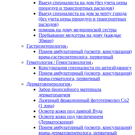
Выезд специалиста на дом (без учета цены
процедур и транспортных расходов)
Выезд специалиста на дом за черту города
(без учета цены процедур и транспортных
расходов)
помощь на дому медицинской сестры
Пребывание медсетры на дому (каждые
30мин)
Гастроэнтерология
Прием амбулаторный (осмотр, консультация)
врача-гастроэнтеролога, первичный
Гематология / Гемостазиология
Консультация специалиста по антиэйджингу
Прием амбулаторный (осмотр, консультация)
врача-гематолога, первичный
Дерматовенерология
Забор биопсийного материала
дерматопанчем
Лазерный фракционный фототермолиз Со2
(1 зона)
Осмотр кожи под лампой Вуда
Осмотр кожи под увеличением
(Дерматоскопия)
Прием амбулаторный (осмотр, консультация)
врача-дерматовенеролога, первичный