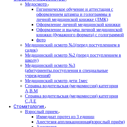
Медосмотр
Гигиеническое обучение и аттестация с
оформлением штампа и голограммы в
личной медицинской книжке (ЛМК)
Оформление личной медицинской книжки
Оформление и выдача личной медицинской
книжки (бумажного формата) с голограммой
фото
Медицинский осмотр №1(перед поступлением в
садик)
Медицинский осмотр №2 (перед поступлением в
школу)
Медицинский осмотр №3
(абитуриенты.поступления в специальные
учреждения0
Медицинский осмотр дети 1мес
Справка водительская (медкомиссия) категория
А,В.М
Справка водительская (медкомиссия) категория
С,Д,Е
Стоматология
Взрослый прием
Иммедиат протез из 3 единиц
Анестезия аппликационная(взрослый приём)
Анестезия