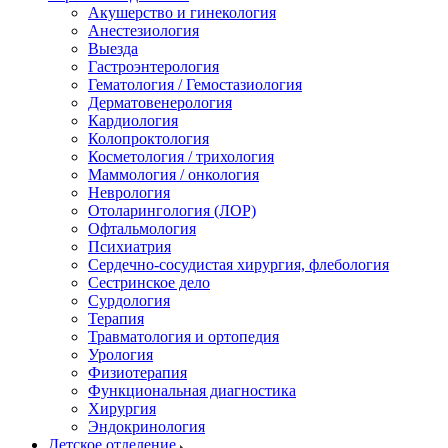
Акушерство и гинекология
Анестезиология
Выезда
Гастроэнтерология
Гематология / Гемостазиология
Дерматовенерология
Кардиология
Колопроктология
Косметология / трихология
Маммология / онкология
Неврология
Отоларингология (ЛОР)
Офтальмология
Психиатрия
Сердечно-сосудистая хирургия, флебология
Сестринское дело
Сурдология
Терапия
Травматология и ортопедия
Урология
Физиотерапия
Функциональная диагностика
Хирургия
Эндокринология
Детское отделение