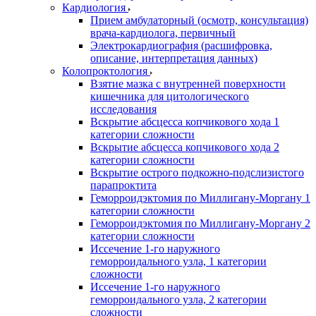
Кардиология
Прием амбулаторный (осмотр, консультация)
врача-кардиолога, первичный
Электрокардиография (расшифровка,
описание, интерпретация данных)
Колопроктология
Взятие мазка с внутренней поверхности
кишечника для цитологического
исследования
Вскрытие абсцесса копчикового хода 1
категории сложности
Вскрытие абсцесса копчикового хода 2
категории сложности
Вскрытие острого подкожно-подслизистого
парапроктита
Геморроидэктомия по Миллигану-Моргану 1
категории сложности
Геморроидэктомия по Миллигану-Моргану 2
категории сложности
Иссечение 1-го наружного
геморроидального узла, 1 категории
сложности
Иссечение 1-го наружного
геморроидального узла, 2 категории
сложности