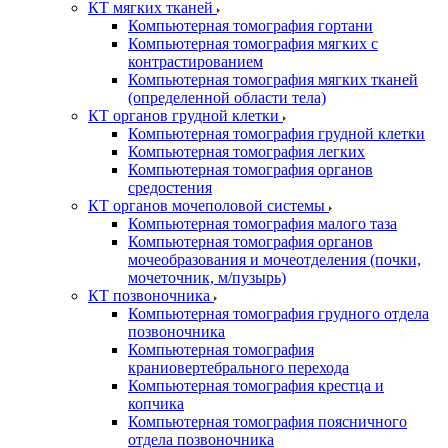
КТ мягких тканей
Компьютерная томография гортани
Компьютерная томография мягких с
контрастированием
Компьютерная томография мягких тканей
(определенной области тела)
КТ органов грудной клетки
Компьютерная томография грудной клетки
Компьютерная томография легких
Компьютерная томография органов
средостения
КТ органов мочеполовой системы
Компьютерная томография малого таза
Компьютерная томография органов
мочеобразования и мочеотделения (почки,
мочеточник, м/пузырь)
КТ позвоночника
Компьютерная томография грудного отдела
позвоночника
Компьютерная томография
краниовертебрального перехода
Компьютерная томография крестца и
копчика
Компьютерная томография поясничного
отдела позвоночника