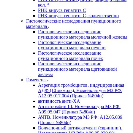
кол. *
РНК вируса гепатита C
РНК вируса гепатита C, количественно
Гистологические исследования пункционного
материала
Гистологическое исследование
пункционного материала молочной железы
Гистологическое исследование
пункционного материала печени
Гистологическое исследование
пункционного материала почек
Гистологическое исследование
пункционного материала щитовидной
железы
Гомеостаз
Агрегация тромбоцитов, индуцированная
АДФ (10 мкмоль). Номенклатура МЗ РФ:
A12.05.017.004 (Приказ №804н)
активность анти-ХА
Антитромбин III. Номенклатура МЗ РФ:
A09.05.047 (Приказ №804н)
АЧТВ. Номенклатура МЗ РФ: A12.05.039
(Приказ №804н)
Волчаночный антикоагулянт (скрининг).