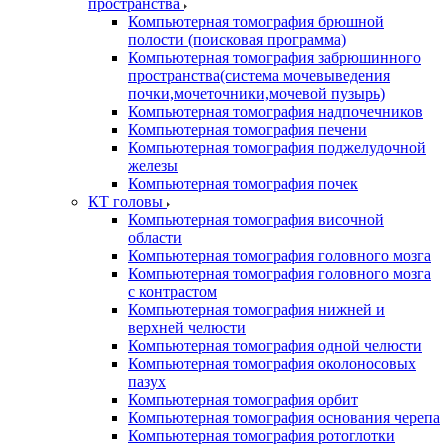
пространства
Компьютерная томография брюшной
полости (поисковая программа)
Компьютерная томография забрюшинного
пространства(система мочевыведения
почки,мочеточники,мочевой пузырь)
Компьютерная томография надпочечников
Компьютерная томография печени
Компьютерная томография поджелудочной
железы
Компьютерная томография почек
КТ головы
Компьютерная томография височной
области
Компьютерная томография головного мозга
Компьютерная томография головного мозга
с контрастом
Компьютерная томография нижней и
верхней челюсти
Компьютерная томография одной челюсти
Компьютерная томография околоносовых
пазух
Компьютерная томография орбит
Компьютерная томография основания черепа
Компьютерная томография ротоглотки