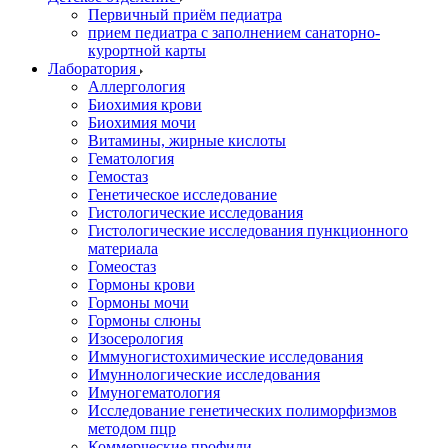
Первичный приём педиатра
прием педиатра с заполнением санаторно-
курортной карты
Лаборатория
Аллергология
Биохимия крови
Биохимия мочи
Витамины, жирные кислоты
Гематология
Гемостаз
Генетическое исследование
Гистологические исследования
Гистологические исследования пункционного
материала
Гомеостаз
Гормоны крови
Гормоны мочи
Гормоны слюны
Изосерология
Иммуногистохимические исследования
Имуннологические исследования
Имуногематология
Исследование генетических полиморфизмов
методом пцр
Коммерческие профили