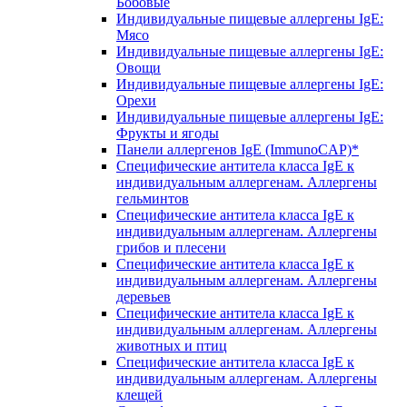
Бобовые
Индивидуальные пищевые аллергены IgE:
Мясо
Индивидуальные пищевые аллергены IgE:
Овощи
Индивидуальные пищевые аллергены IgE:
Орехи
Индивидуальные пищевые аллергены IgE:
Фрукты и ягоды
Панели аллергенов IgE (ImmunoCAP)*
Специфические антитела класса IgE к
индивидуальным аллергенам. Аллергены
гельминтов
Специфические антитела класса IgE к
индивидуальным аллергенам. Аллергены
грибов и плесени
Специфические антитела класса IgE к
индивидуальным аллергенам. Аллергены
деревьев
Специфические антитела класса IgE к
индивидуальным аллергенам. Аллергены
животных и птиц
Специфические антитела класса IgE к
индивидуальным аллергенам. Аллергены
клещей