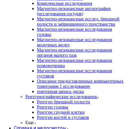
Комплексные исследования
Магнитно-резонансные ангиографии
(исследования сосудов)
Магнитно-резонансные исслед. брюшной
полости и забрюшинного пространства
Магнитно-резонансные исследования
головы
Магнитно-резонансные исследования
молочных желез
Магнитно-резонансные исследования
органов малого таза
Магнитно-резонансные исследования
позвоночника
Магнитно-резонансные исследования
суставов
Описание предоставленных компьютерных
томограмм 1 исследование
повторная запись диска
Рентгенографические исследования
Рентген брюшной полости
Рентген головы
Рентген грудной клетки
Рентген костей и суставов
Еще
Справки и медосмотры