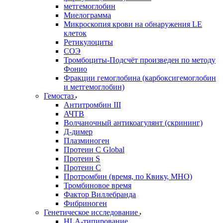
метгемоглобин
Миелограмма
Микроскопия крови на обнаружения LE
клеток
Ретикулоциты
СОЭ
Тромбоциты-Подсчёт произведен по методу
Фонио
Фракции гемоглобина (карбоксигемоглобин
и метгемоглобин)
Гемостаз
Антитромбин III
АЧТВ
Волчаночный антикоагулянт (скрининг)
Д-димер
Плазминоген
Протеин C Global
Протеин S
Протеин С
Протромбин (время, по Квику, МНО)
Тромбиновое время
Фактор Виллебранда
Фибриноген
Генетическое исследование
HLA-типирование