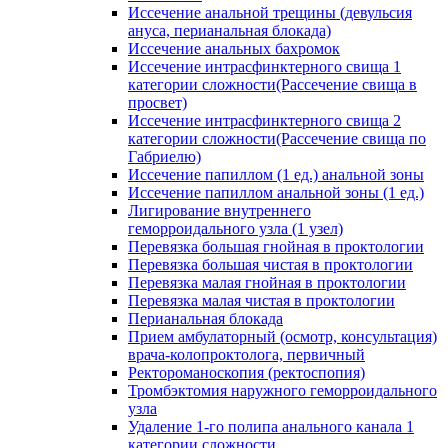
Иссечение анальной трещины (девульсия
ануса, перианальная блокада)
Иссечение анальных бахромок
Иссечение интрасфинктерного свища 1
категории сложности(Рассечение свища в
просвет)
Иссечение интрасфинктерного свища 2
категории сложности(Рассечение свища по
Габриелю)
Иссечение папиллом (1 ед.) анальной зоны
Иссечение папиллом анальной зоны (1 ед.)
Лигирование внутреннего
геморроидального узла (1 узел)
Перевязка большая гнойная в проктологии
Перевязка большая чистая в проктологии
Перевязка малая гнойная в проктологии
Перевязка малая чистая в проктологии
Перианальная блокада
Прием амбулаторный (осмотр, консультация)
врача-колопроктолога, первичный
Ректороманоскопия (ректоспопия)
Тромбэктомия наружного геморроидального
узла
Удаление 1-го полипа анального канала 1
категории сложности