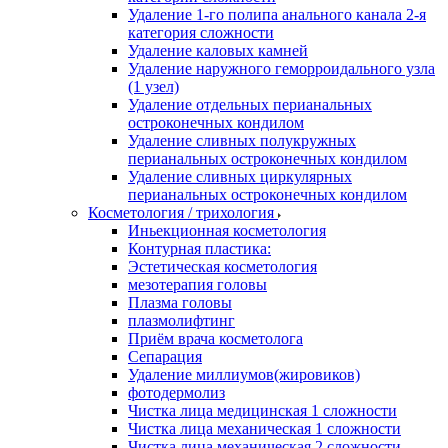
Удаление 1-го полипа анального канала 2-я
категория сложности
Удаление каловых камней
Удаление наружного геморроидального узла
(1 узел)
Удаление отдельных перианальных
остроконечных кондилом
Удаление сливных полукружных
перианальных остроконечных кондилом
Удаление сливных циркулярных
перианальных остроконечных кондилом
Косметология / трихология
Иньекционная косметология
Контурная пластика:
Эстетическая косметология
мезотерапия головы
Плазма головы
плазмолифтинг
Приём врача косметолога
Сепарация
Удаление миллиумов(жировиков)
фотодермолиз
Чистка лица медицинская 1 сложности
Чистка лица механическая 1 сложности
Чистка лица механическая 2 сложности