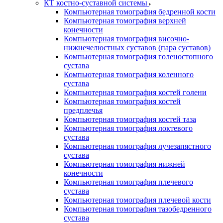
КТ костно-суставной системы
Компьютерная томография бедренной кости
Компьютерная томография верхней
конечности
Компьютерная томография височно-
нижнечелюстных суставов (пара суставов)
Компьютерная томография голеностопного
сустава
Компьютерная томография коленного
сустава
Компьютерная томография костей голени
Компьютерная томография костей
предплечья
Компьютерная томография костей таза
Компьютерная томография локтевого
сустава
Компьютерная томография лучезапястного
сустава
Компьютерная томография нижней
конечности
Компьютерная томография плечевого
сустава
Компьютерная томография плечевой кости
Компьютерная томография тазобедренного
сустава