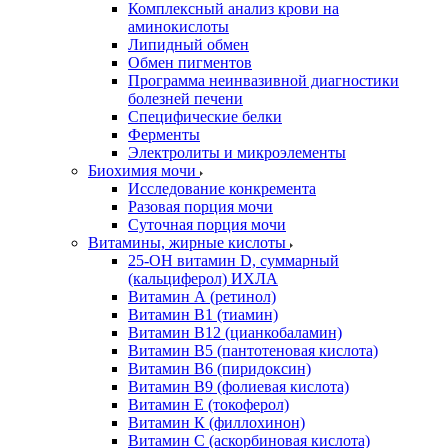
Комплексный анализ крови на
аминокислоты
Липидный обмен
Обмен пигментов
Программа неинвазивной диагностики
болезней печени
Специфические белки
Ферменты
Электролиты и микроэлементы
Биохимия мочи
Исследование конкремента
Разовая порция мочи
Суточная порция мочи
Витамины, жирные кислоты
25-OH витамин D, суммарный
(кальциферол) ИХЛА
Витамин А (ретинол)
Витамин В1 (тиамин)
Витамин В12 (цианкобаламин)
Витамин В5 (пантотеновая кислота)
Витамин В6 (пиридоксин)
Витамин В9 (фолиевая кислота)
Витамин Е (токоферол)
Витамин К (филлохинон)
Витамин С (аскорбиновая кислота)