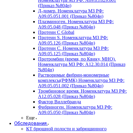
Номенклатура МЗ РФ: A09.05.029.001
(Приказ №804н)
Д-димер. Номенклатура МЗ РФ:
A09.05.051.001 (Приказ №804н)
Плазминоген. Номенклатура МЗ РФ:
A09.05.048 (Приказ №804н)
Протеин C Global
Протеин S. Номенклатура МЗ РФ:
A09.05.126 (Приказ №804н)
Протеин С. Номенклатура МЗ РФ:
A09.05.125 (Приказ №804н)
Протромбин (время, по Квику, МНО).
Номенклатура МЗ РФ: A12.30.014 (Приказ
№804н)
Растворимые фибрин-мономерные
комплексы(РФМК) Номенклатура МЗ РФ:
A09.05.051.002 (Приказ №804н)
Тромбиновое время. Номенклатура МЗ РФ:
A12.05.028 (Приказ №804н)
Фактор Виллебранда
Фибриноген. Номенклатура МЗ РФ:
A09.05.050 (Приказ №804н)
Еще
Обследования
КТ брюшной полости и забрюшинного