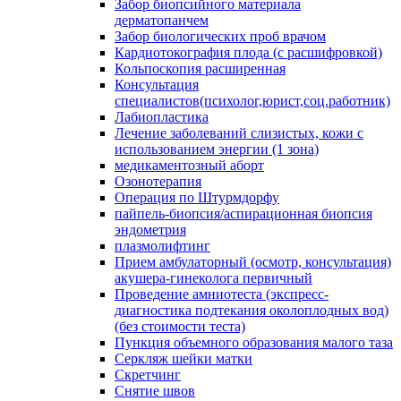
Забор биопсийного материала
дерматопанчем
Забор биологических проб врачом
Кардиотокография плода (с расшифровкой)
Кольпоскопия расширенная
Консультация
специалистов(психолог,юрист,соц.работник)
Лабиопластика
Лечение заболеваний слизистых, кожи с
использованием энергии (1 зона)
медикаментозный аборт
Озонотерапия
Операция по Штурмдорфу
пайпель-биопсия/аспирационная биопсия
эндометрия
плазмолифтинг
Прием амбулаторный (осмотр, консультация)
акушера-гинеколога первичный
Проведение амниотеста (экспресс-
диагностика подтекания околоплодных вод)
(без стоимости теста)
Пункция объемного образования малого таза
Серкляж шейки матки
Скретчинг
Снятие швов