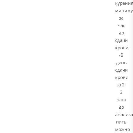
курени
миним
за
час
до
сдачи
крови.
-В
день
сдачи
крови
за 2-
3
часа
до
анализа
пить
можно