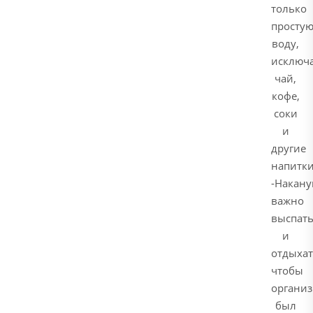
только
просту
воду,
исключ
чай,
кофе,
соки
и
другие
напитки
-Накану
важно
выспать
и
отдыхат
чтобы
органи
был