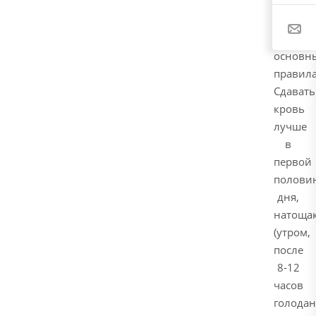
рекоме
соблюд
следую
основн
правила
Сдавать
кровь
лучше
в
первой
полови
дня,
натоща
(утром,
после
8-12
часов
голодан