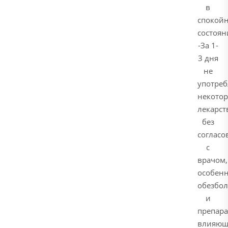
в
спокой
состоян
-За 1-
3 дня
не
употреб
некото
лекарст
без
согласо
с
врачом,
особен
обезбо
и
препара
влияющ