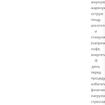
жирную
жарену
острую
пищу,
алкогол
и
стимул
(наприм
кофе,
энергет
-В
день
перед
процед
избегат
физиче
нагрузо
стрессов