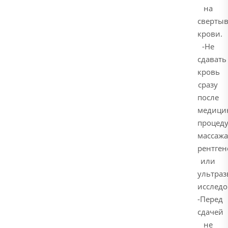
на
свертыв
крови.
-Не
сдавать
кровь
сразу
после
медици
процеду
массажа
рентген
или
ультраз
исследо
-Перед
сдачей
не