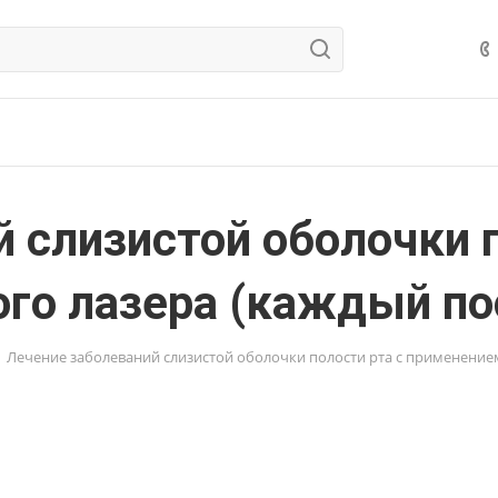
 слизистой оболочки п
го лазера (каждый п
Лечение заболеваний слизистой оболочки полости рта с применение