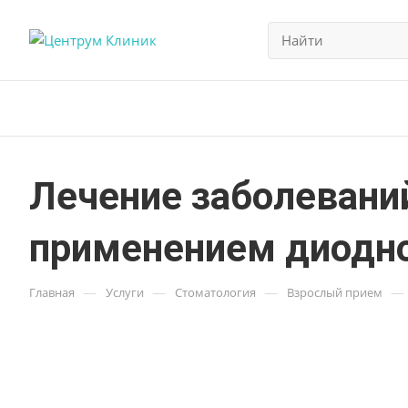
Лечение заболеваний
применением диодно
—
—
—
—
Главная
Услуги
Стоматология
Взрослый прием