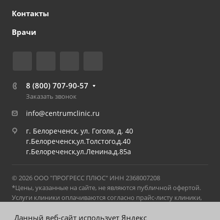
Контакты
Врачи
8 (800) 707-90-57
Заказать звонок
info@centrumclinic.ru
г. Белореченск, ул. Гоголя, д. 40
г.Белореченск,ул.Толстого,д.40
г.Белореченск,ул.Ленина,д.85а
© 2026 ООО "ПРОГРЕСС ПЛЮС" ИНН 2368007208
*Цены, указанные на сайте, не являются публичной офертой.
Услуги клиники оплачиваются согласно прайс-листу клиники,
действующему на момент оказания услуги. С актуальным
прайс-листом можно ознакомиться в клинике на стойке
Данный веб-сайт использует Яндекс