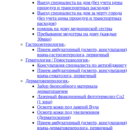
Выезд специалиста на дом (без учета цены
процедур и транспортных расходов)
Выезд специалиста на дом за черту города
(без учета цены процедур и транспортных
расходов)
помощь на дому медицинской сестры
Пребывание медсетры на дому (каждые
30мин)
Гастроэнтерология
Прием амбулаторный (осмотр, консультация)
врача-гастроэнтеролога, первичный
Гематология / Гемостазиология
Консультация специалиста по антиэйджингу
Прием амбулаторный (осмотр, консультация)
врача-гематолога, первичный
Дерматовенерология
Забор биопсийного материала
дерматопанчем
Лазерный фракционный фототермолиз Со2
(1 зона)
Осмотр кожи под лампой Вуда
Осмотр кожи под увеличением
(Дерматоскопия)
Прием амбулаторный (осмотр, консультация)
врача-дерматовенеролога, первичный