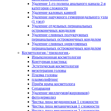
Удаление 1-го полипа анального канала 2-я
категория сложности
Удаление каловых камней
Удаление наружного геморроидального узла
(1 узел)
Удаление отдельных перианальных
остроконечных кондилом
Удаление сливных полукружных
перианальных остроконечных кондилом
Удаление сливных циркулярных
перианальных остроконечных кондилом
Косметология / трихология
Иньекционная косметология
Контурная пластика:
Эстетическая косметология
мезотерапия головы
Плазма головы
плазмолифтинг
Приём врача косметолога
Сепарация
Удаление миллиумов(жировиков)
фотодермолиз
Чистка лица медицинская 1 сложности
Чистка лица механическая 1 сложности
Чистка лица механическая 2 сложности