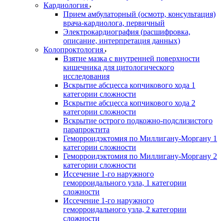
Кардиология
Прием амбулаторный (осмотр, консультация)
врача-кардиолога, первичный
Электрокардиография (расшифровка,
описание, интерпретация данных)
Колопроктология
Взятие мазка с внутренней поверхности
кишечника для цитологического
исследования
Вскрытие абсцесса копчикового хода 1
категории сложности
Вскрытие абсцесса копчикового хода 2
категории сложности
Вскрытие острого подкожно-подслизистого
парапроктита
Геморроидэктомия по Миллигану-Моргану 1
категории сложности
Геморроидэктомия по Миллигану-Моргану 2
категории сложности
Иссечение 1-го наружного
геморроидального узла, 1 категории
сложности
Иссечение 1-го наружного
геморроидального узла, 2 категории
сложности