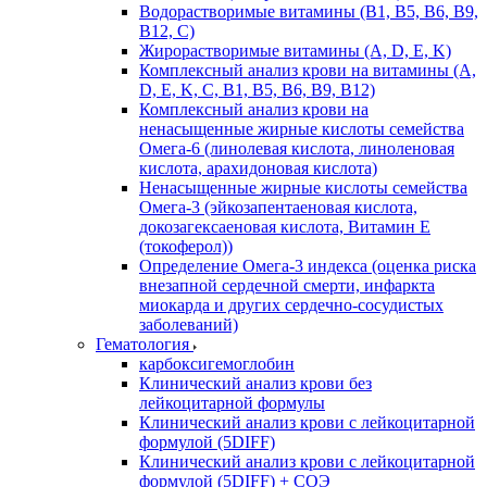
Водорастворимые витамины (B1, B5, B6, В9,
В12, С)
Жирорастворимые витамины (A, D, E, K)
Комплексный анализ крови на витамины (A,
D, E, K, C, B1, B5, B6, В9, B12)
Комплексный анализ крови на
ненасыщенные жирные кислоты семейства
Омега-6 (линолевая кислота, линоленовая
кислота, арахидоновая кислота)
Ненасыщенные жирные кислоты семейства
Омега-3 (эйкозапентаеновая кислота,
докозагексаеновая кислота, Витамин E
(токоферол))
Определение Омега-3 индекса (оценка риска
внезапной сердечной смерти, инфаркта
миокарда и других сердечно-сосудистых
заболеваний)
Гематология
карбоксигемоглобин
Клинический анализ крови без
лейкоцитарной формулы
Клинический анализ крови с лейкоцитарной
формулой (5DIFF)
Клинический анализ крови с лейкоцитарной
формулой (5DIFF) + СОЭ