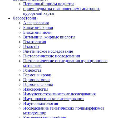
Первичный приём педиатра
прием педиатра с заполнением санаторно-
курортной карты
Лаборатория
Аллергология
Биохимия крови
Биохимия мочи
Витамины, жирные кислоты
Гематология
Гемостаз
Генетическое исследование
Гистологические исследования
Гистологические исследования пункционного
материала
Гомеостаз
Гормоны крови
Гормоны мочи
Гормоны слюны
Изосерология
Иммуногистохимические исследования
Имуннологические исследования
Имуногематология
Исследование генетических полиморфизмов
методом пцр
Коммерческие профили