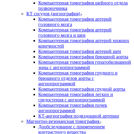
Компьютерная томография шейного отдела
позвоночника
КТ сосудов (ангиография)
Компьютерная томография артерий
головного мозга
Компьютерная томография артерий
головного мозга и шеи
Компьютерная томография артерий нижних
конечностей
Компьютерная томография артерий шеи
Компьютерная томография брюшной аорты
Компьютерная томография гепатобилиарной
зоны с ангиопрограммой
Компьютерная томография грудного и
брюшного отделов аорты с
ангиопрограммой
Компьютерная томография грудной аорты
Компьютерная томография легких и
средостения с ангиопрограммой
Компьютерная томография почек
ангиопрограммой
КТ-ангиография подвздошной артерии
Магнитно-резонансная томография
Дообследование с применением
контрастного вещества