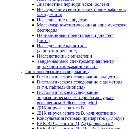
Диагностика периодической болезни
Исследование генетических полиморфизмов
методом пцр
Исследование на родство
Молекулярно-генетический анализ мужского
бесплодия
Неинвазивный пренатальный днк-тест
(нипт)
Исследование кариотипа
(кариотипирование)
Наследственные эпилепсии
Тандемная масс-спектрометрия(спектр
ацилкарнитинов,аминокислот)
Гистологические исследования
Гистологическое исследование плаценты
Гистологическое исследование эндометрия
(в т.ч. пайпель-биопсия)
Гистологическое исследование
эндоскопического материала желудка с
выявлением Helicobacter pylori
ДНК вируса гепатита B
ДНК вируса гепатита B, количественно
Консультация готовых препаратов (1 локус)
РНК ВГC, генотип (1,2,3) кровь, кач. *
РНК ВГC, генотип (1a,1b,2,3a,4,5a,6) кровь,