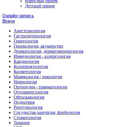
Взрослый прием
Детский прием
Онлайн-запись
Врачи
Анестезиология
Гастроэнтерология
Гематология
Гинекология, акушерство
Дерматология, дерматовенерология
Иммунология - аллергология
Кардиология
Колопроктология
Косметология
Маммология / онкология
Неврология
Ортопедия - травматология
Отоларингология
Офтальмология
Педиатрия
Рентгенология
Сосудистая хирургия, флебология
Стоматология
Терапия