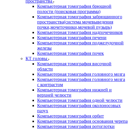
пространства
Компьютерная томография брюшной
полости (поисковая программа)
Компьютерная томография забрюшинного
пространства(система мочевыведения
почки,мочеточники,мочевой пузырь)
Компьютерная томография надпочечников
Компьютерная томография печени
Компьютерная томография поджелудочной
железы
Компьютерная томография почек
КТ головы
Компьютерная томография височной
области
Компьютерная томография головного мозга
Компьютерная томография головного мозга
с контрастом
Компьютерная томография нижней и
верхней челюсти
Компьютерная томография одной челюсти
Компьютерная томография околоносовых
пазух
Компьютерная томография орбит
Компьютерная томография основания черепа
Компьютерная томография ротоглотки