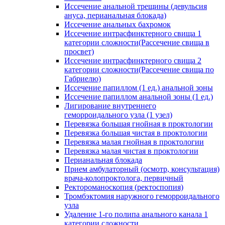
Иссечение анальной трещины (девульсия
ануса, перианальная блокада)
Иссечение анальных бахромок
Иссечение интрасфинктерного свища 1
категории сложности(Рассечение свища в
просвет)
Иссечение интрасфинктерного свища 2
категории сложности(Рассечение свища по
Габриелю)
Иссечение папиллом (1 ед.) анальной зоны
Иссечение папиллом анальной зоны (1 ед.)
Лигирование внутреннего
геморроидального узла (1 узел)
Перевязка большая гнойная в проктологии
Перевязка большая чистая в проктологии
Перевязка малая гнойная в проктологии
Перевязка малая чистая в проктологии
Перианальная блокада
Прием амбулаторный (осмотр, консультация)
врача-колопроктолога, первичный
Ректороманоскопия (ректоспопия)
Тромбэктомия наружного геморроидального
узла
Удаление 1-го полипа анального канала 1
категории сложности