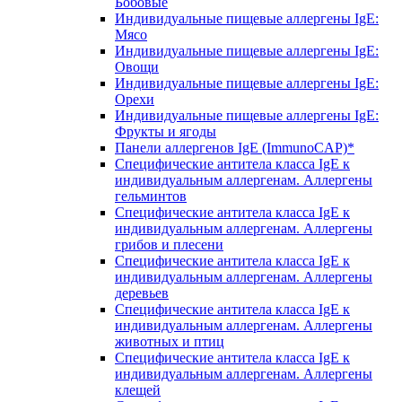
Бобовые
Индивидуальные пищевые аллергены IgE:
Мясо
Индивидуальные пищевые аллергены IgE:
Овощи
Индивидуальные пищевые аллергены IgE:
Орехи
Индивидуальные пищевые аллергены IgE:
Фрукты и ягоды
Панели аллергенов IgE (ImmunoCAP)*
Специфические антитела класса IgE к
индивидуальным аллергенам. Аллергены
гельминтов
Специфические антитела класса IgE к
индивидуальным аллергенам. Аллергены
грибов и плесени
Специфические антитела класса IgE к
индивидуальным аллергенам. Аллергены
деревьев
Специфические антитела класса IgE к
индивидуальным аллергенам. Аллергены
животных и птиц
Специфические антитела класса IgE к
индивидуальным аллергенам. Аллергены
клещей