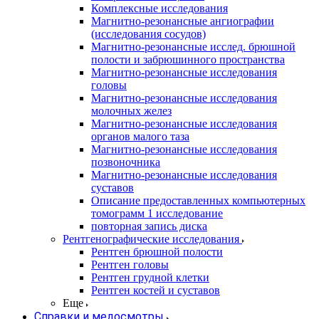
Комплексные исследования
Магнитно-резонансные ангиографии
(исследования сосудов)
Магнитно-резонансные исслед. брюшной
полости и забрюшинного пространства
Магнитно-резонансные исследования
головы
Магнитно-резонансные исследования
молочных желез
Магнитно-резонансные исследования
органов малого таза
Магнитно-резонансные исследования
позвоночника
Магнитно-резонансные исследования
суставов
Описание предоставленных компьютерных
томограмм 1 исследование
повторная запись диска
Рентгенографические исследования
Рентген брюшной полости
Рентген головы
Рентген грудной клетки
Рентген костей и суставов
Еще
Справки и медосмотры