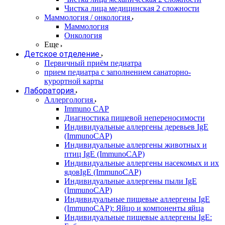
Чистка лица медицинская 2 сложности
Маммология / онкология
Маммология
Онкология
Еще
Детское отделение
Первичный приём педиатра
прием педиатра с заполнением санаторно-
курортной карты
Лаборатория
Аллергология
Immuno CAP
Диагностика пищевой непереносимости
Индивидуальные аллергены деревьев IgE
(ImmunoCAP)
Индивидуальные аллергены животных и
птиц IgE (ImmunoCAP)
Индивидуальные аллергены насекомых и их
ядовIgE (ImmunoCAP)
Индивидуальные аллергены пыли IgE
(ImmunoCAP)
Индивидуальные пищевые аллергены IgE
(ImmunoCAP): Яйцо и компоненты яйца
Индивидуальные пищевые аллергены IgE: