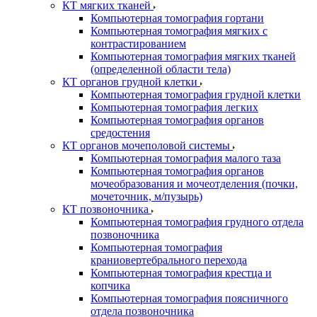
КТ мягких тканей
Компьютерная томография гортани
Компьютерная томография мягких с
контрастированием
Компьютерная томография мягких тканей
(определенной области тела)
КТ органов грудной клетки
Компьютерная томография грудной клетки
Компьютерная томография легких
Компьютерная томография органов
средостения
КТ органов мочеполовой системы
Компьютерная томография малого таза
Компьютерная томография органов
мочеобразования и мочеотделения (почки,
мочеточник, м/пузырь)
КТ позвоночника
Компьютерная томография грудного отдела
позвоночника
Компьютерная томография
краниовертебрального перехода
Компьютерная томография крестца и
копчика
Компьютерная томография поясничного
отдела позвоночника