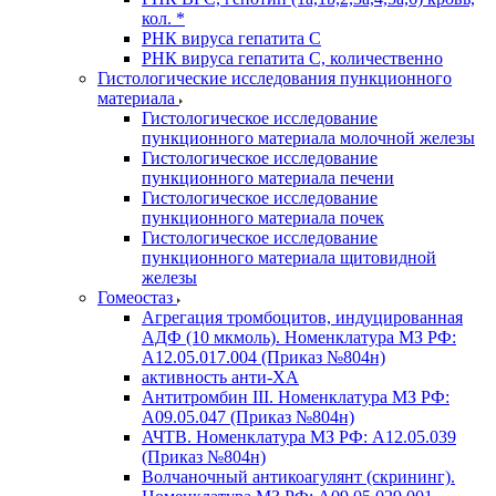
кол. *
РНК вируса гепатита C
РНК вируса гепатита C, количественно
Гистологические исследования пункционного
материала
Гистологическое исследование
пункционного материала молочной железы
Гистологическое исследование
пункционного материала печени
Гистологическое исследование
пункционного материала почек
Гистологическое исследование
пункционного материала щитовидной
железы
Гомеостаз
Агрегация тромбоцитов, индуцированная
АДФ (10 мкмоль). Номенклатура МЗ РФ:
A12.05.017.004 (Приказ №804н)
активность анти-ХА
Антитромбин III. Номенклатура МЗ РФ:
A09.05.047 (Приказ №804н)
АЧТВ. Номенклатура МЗ РФ: A12.05.039
(Приказ №804н)
Волчаночный антикоагулянт (скрининг).