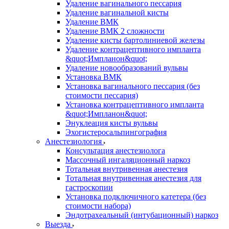
Удаление вагинального пессария
Удаление вагинальной кисты
Удаление ВМК
Удаление ВМК 2 сложности
Удаление кисты бартолиниевой железы
Удаление контрацептивного импланта
&quot;Импланон&quot;
Удаление новообразований вульвы
Установка ВМК
Установка вагинального пессария (без
стоимости пессария)
Установка контрацептивного импланта
&quot;Импланон&quot;
Энуклеация кисты вульвы
Эхогистеросальпингография
Анестезиология
Консультация анестезиолога
Массочный ингаляционный наркоз
Тотальная внутривенная анестезия
Тотальная внутривенная анестезия для
гастроскопии
Установка подключичного катетера (без
стоимости набора)
Эндотрахеальный (интубационный) наркоз
Выезда