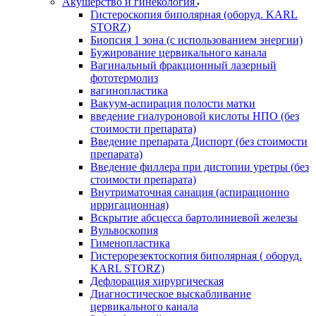
Акушерство и гинекология
Гистероскопия биполярная (оборуд. KARL
STORZ)
Биопсия 1 зона (с использованием энергии)
Бужирование цервикального канала
Вагинальный фракционный лазерный
фототермолиз
вагинопластика
Вакуум-аспирация полости матки
введение гиалуроновой кислоты НПО (без
стоимости препарата)
Введение препарата Диспорт (без стоимости
препарата)
Введение филлера при дистопии уретры (без
стоимости препарата)
Внутриматочная санация (аспирационно
ирригационная)
Вскрытие абсцесса бартолиниевой железы
Вульвоскопия
Гименопластика
Гистерорезектоскопия биполярная ( оборуд.
KARL STORZ)
Дефлорация хирургическая
Диагностическое выскабливание
цервикального канала