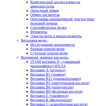
Комплексный анализ крови на
аминокислоты
Липидный обмен
Обмен пигментов
Программа неинвазивной диагностики
болезней печени
Специфические белки
Ферменты
Электролиты и микроэлементы
Биохимия мочи
Исследование конкремента
Разовая порция мочи
Суточная порция мочи
Витамины, жирные кислоты
25-OH витамин D, суммарный
(кальциферол) ИХЛА
Витамин А (ретинол)
Витамин В1 (тиамин)
Витамин В12 (цианкобаламин)
Витамин В5 (пантотеновая кислота)
Витамин В6 (пиридоксин)
Витамин В9 (фолиевая кислота)
Витамин Е (токоферол)
Витамин К (филлохинон)
Витамин С (аскорбиновая кислота)