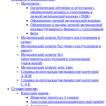
Медосмотр
Гигиеническое обучение и аттестация с
оформлением штампа и голограммы в
личной медицинской книжке (ЛМК)
Оформление личной медицинской книжки
Оформление и выдача личной медицинской
книжки (бумажного формата) с голограммой
фото
Медицинский осмотр №1(перед поступлением в
садик)
Медицинский осмотр №2 (перед поступлением в
школу)
Медицинский осмотр №3
(абитуриенты.поступления в специальные
учреждения0
Медицинский осмотр дети 1мес
Справка водительская (медкомиссия) категория
А,В.М
Справка водительская (медкомиссия) категория
С,Д,Е
Стоматология
Взрослый прием
Иммедиат протез из 3 единиц
Анестезия аппликационная(взрослый приём)
Анестезия