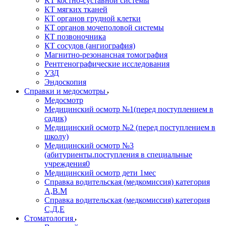
КТ костно-суставной системы
КТ мягких тканей
КТ органов грудной клетки
КТ органов мочеполовой системы
КТ позвоночника
КТ сосудов (ангиография)
Магнитно-резонансная томография
Рентгенографические исследования
УЗД
Эндоскопия
Справки и медосмотры
Медосмотр
Медицинский осмотр №1(перед поступлением в
садик)
Медицинский осмотр №2 (перед поступлением в
школу)
Медицинский осмотр №3
(абитуриенты.поступления в специальные
учреждения0
Медицинский осмотр дети 1мес
Справка водительская (медкомиссия) категория
А,В.М
Справка водительская (медкомиссия) категория
С,Д,Е
Стоматология