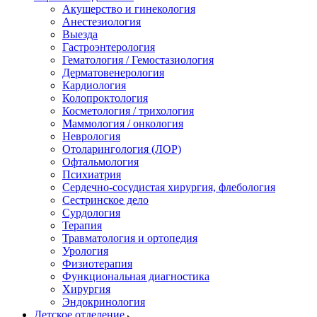
Акушерство и гинекология
Анестезиология
Выезда
Гастроэнтерология
Гематология / Гемостазиология
Дерматовенерология
Кардиология
Колопроктология
Косметология / трихология
Маммология / онкология
Неврология
Отоларингология (ЛОР)
Офтальмология
Психиатрия
Сердечно-сосудистая хирургия, флебология
Сестринское дело
Сурдология
Терапия
Травматология и ортопедия
Урология
Физиотерапия
Функциональная диагностика
Хирургия
Эндокринология
Детское отделение