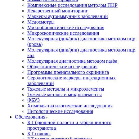
Комплексные исследования методом ПЦР
Лекарственный мониторинг
Маркеры аутоиммунных заболеваний
Медосмотры
Микробиологические исследования
Микроскопические исследования
Молекулярная (днк/рнк) диагностика методом пцр
(кровь)
Молекулярная (днк/рнк) диагностика методом пцр,
кал
Молекулярная диагностика методом nasba
Общеклинические исследования
Программы пренатального скрининга
Серологические маркеры инфекционных
заболеваний
Тяжелые металлы и микроэлементы
Тяжелые металы и микроэлементы
ФБУЗ
Химико-токсилогические исследования
Цитологические исследования
Обследования
КТ брюшной полости и забрюшинного
пространства
КТ головы