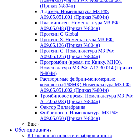
Номенклатура МЗ РФ: A09.05.029.001
(Приказ №804н)
Д-димер. Номенклатура МЗ РФ:
A09.05.051.001 (Приказ №804н)
Плазминоген. Номенклатура МЗ РФ:
A09.05.048 (Приказ №804н)
Протеин C Global
Протеин S. Номенклатура МЗ РФ:
A09.05.126 (Приказ №804н)
Протеин С. Номенклатура МЗ РФ:
A09.05.125 (Приказ №804н)
Протромбин (время, по Квику, МНО).
Номенклатура МЗ РФ: A12.30.014 (Приказ
№804н)
Растворимые фибрин-мономерные
комплексы(РФМК) Номенклатура МЗ РФ:
A09.05.051.002 (Приказ №804н)
Тромбиновое время. Номенклатура МЗ РФ:
A12.05.028 (Приказ №804н)
Фактор Виллебранда
Фибриноген. Номенклатура МЗ РФ:
A09.05.050 (Приказ №804н)
Еще
Обследования
КТ брюшной полости и забрюшинного