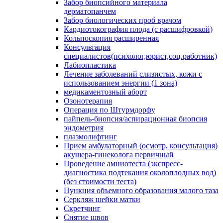
Забор биопсийного материала
дерматопанчем
Забор биологических проб врачом
Кардиотокография плода (с расшифровкой)
Кольпоскопия расширенная
Консультация
специалистов(психолог,юрист,соц.работник)
Лабиопластика
Лечение заболеваний слизистых, кожи с
использованием энергии (1 зона)
медикаментозный аборт
Озонотерапия
Операция по Штурмдорфу
пайпель-биопсия/аспирационная биопсия
эндометрия
плазмолифтинг
Прием амбулаторный (осмотр, консультация)
акушера-гинеколога первичный
Проведение амниотеста (экспресс-
диагностика подтекания околоплодных вод)
(без стоимости теста)
Пункция объемного образования малого таза
Серкляж шейки матки
Скретчинг
Снятие швов