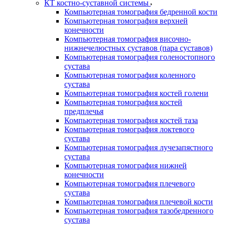
КТ костно-суставной системы
Компьютерная томография бедренной кости
Компьютерная томография верхней
конечности
Компьютерная томография височно-
нижнечелюстных суставов (пара суставов)
Компьютерная томография голеностопного
сустава
Компьютерная томография коленного
сустава
Компьютерная томография костей голени
Компьютерная томография костей
предплечья
Компьютерная томография костей таза
Компьютерная томография локтевого
сустава
Компьютерная томография лучезапястного
сустава
Компьютерная томография нижней
конечности
Компьютерная томография плечевого
сустава
Компьютерная томография плечевой кости
Компьютерная томография тазобедренного
сустава