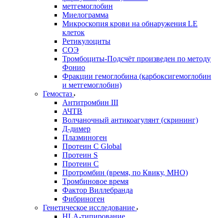
метгемоглобин
Миелограмма
Микроскопия крови на обнаружения LE
клеток
Ретикулоциты
СОЭ
Тромбоциты-Подсчёт произведен по методу
Фонио
Фракции гемоглобина (карбоксигемоглобин
и метгемоглобин)
Гемостаз
Антитромбин III
АЧТВ
Волчаночный антикоагулянт (скрининг)
Д-димер
Плазминоген
Протеин C Global
Протеин S
Протеин С
Протромбин (время, по Квику, МНО)
Тромбиновое время
Фактор Виллебранда
Фибриноген
Генетическое исследование
HLA-типирование