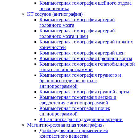
Компьютерная томография шейного отдела
позвоночника
КТ сосудов (ангиография)
Компьютерная томография артерий
головного мозга
Компьютерная томография артерий
головного мозга и шеи
Компьютерная томография артерий нижних
конечностей
Компьютерная томография артерий шеи
Компьютерная томография брюшной аорты
Компьютерная томография гепатобилиарной
зоны с ангиопрограммой
Компьютерная томография грудного и
брюшного отделов аорты с
ангиопрограммой
Компьютерная томография грудной аорты
Компьютерная томография легких и
средостения с ангиопрограммой
Компьютерная томография почек
ангиопрограммой
КТ-ангиография подвздошной артерии
Магнитно-резонансная томография
Дообследование с применением
контрастного вещества