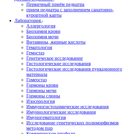
Первичный приём педиатра
прием педиатра с заполнением санаторно-
курортной карты
Лаборатория
Аллергология
Биохимия крови
Биохимия мочи
Витамины, жирные кислоты
Гематология
Гемостаз
Генетическое исследование
Гистологические исследования
Гистологические исследования пункционного
материала
Гомеостаз
Гормоны крови
Гормоны мочи
Гормоны слюны
Изосерология
Иммуногистохимические исследования
Имуннологические исследования
Имуногематология
Исследование генетических полиморфизмов
методом пцр
Коммерческие профили