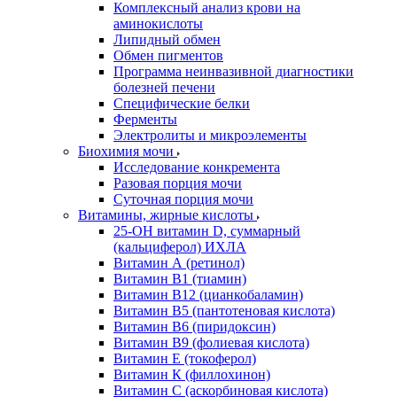
Комплексный анализ крови на
аминокислоты
Липидный обмен
Обмен пигментов
Программа неинвазивной диагностики
болезней печени
Специфические белки
Ферменты
Электролиты и микроэлементы
Биохимия мочи
Исследование конкремента
Разовая порция мочи
Суточная порция мочи
Витамины, жирные кислоты
25-OH витамин D, суммарный
(кальциферол) ИХЛА
Витамин А (ретинол)
Витамин В1 (тиамин)
Витамин В12 (цианкобаламин)
Витамин В5 (пантотеновая кислота)
Витамин В6 (пиридоксин)
Витамин В9 (фолиевая кислота)
Витамин Е (токоферол)
Витамин К (филлохинон)
Витамин С (аскорбиновая кислота)