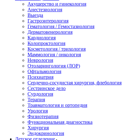
Акушерство и гинекология
Анестезиология
Выезда
Гастроэнтерология
Гематология / Гемостазиология
Дерматовенерология
Кардиология
Колопроктология
Косметология / трихология
Маммология / онкология
Неврология
Отоларингология (ЛОР)
Офтальмология
Психиатрия
Сердечно-сосудистая хирургия, флебология
Сестринское дело
Сурдология
Терапия
Травматология и ортопедия
Урология
Физиотерапия
Функциональная диагностика
Хирургия
Эндокринология
Детское отделение