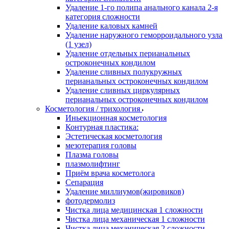
Удаление 1-го полипа анального канала 2-я
категория сложности
Удаление каловых камней
Удаление наружного геморроидального узла
(1 узел)
Удаление отдельных перианальных
остроконечных кондилом
Удаление сливных полукружных
перианальных остроконечных кондилом
Удаление сливных циркулярных
перианальных остроконечных кондилом
Косметология / трихология
Иньекционная косметология
Контурная пластика:
Эстетическая косметология
мезотерапия головы
Плазма головы
плазмолифтинг
Приём врача косметолога
Сепарация
Удаление миллиумов(жировиков)
фотодермолиз
Чистка лица медицинская 1 сложности
Чистка лица механическая 1 сложности
Чистка лица механическая 2 сложности