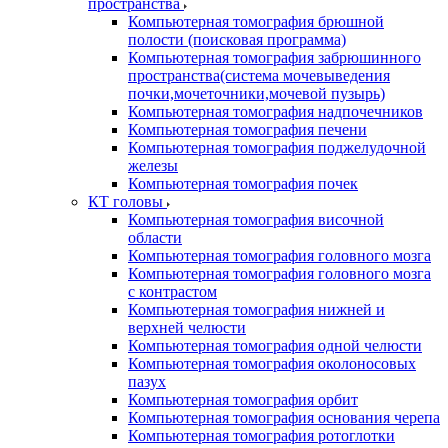
пространства
Компьютерная томография брюшной
полости (поисковая программа)
Компьютерная томография забрюшинного
пространства(система мочевыведения
почки,мочеточники,мочевой пузырь)
Компьютерная томография надпочечников
Компьютерная томография печени
Компьютерная томография поджелудочной
железы
Компьютерная томография почек
КТ головы
Компьютерная томография височной
области
Компьютерная томография головного мозга
Компьютерная томография головного мозга
с контрастом
Компьютерная томография нижней и
верхней челюсти
Компьютерная томография одной челюсти
Компьютерная томография околоносовых
пазух
Компьютерная томография орбит
Компьютерная томография основания черепа
Компьютерная томография ротоглотки