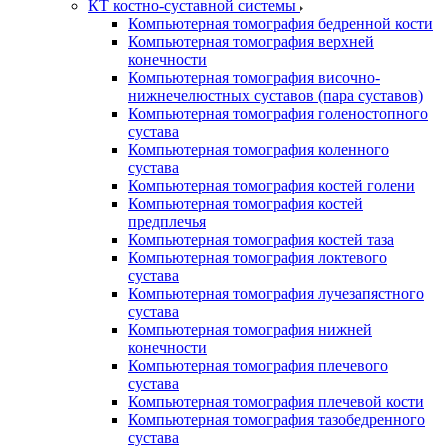
КТ костно-суставной системы
Компьютерная томография бедренной кости
Компьютерная томография верхней
конечности
Компьютерная томография височно-
нижнечелюстных суставов (пара суставов)
Компьютерная томография голеностопного
сустава
Компьютерная томография коленного
сустава
Компьютерная томография костей голени
Компьютерная томография костей
предплечья
Компьютерная томография костей таза
Компьютерная томография локтевого
сустава
Компьютерная томография лучезапястного
сустава
Компьютерная томография нижней
конечности
Компьютерная томография плечевого
сустава
Компьютерная томография плечевой кости
Компьютерная томография тазобедренного
сустава