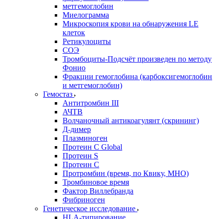
метгемоглобин
Миелограмма
Микроскопия крови на обнаружения LE
клеток
Ретикулоциты
СОЭ
Тромбоциты-Подсчёт произведен по методу
Фонио
Фракции гемоглобина (карбоксигемоглобин
и метгемоглобин)
Гемостаз
Антитромбин III
АЧТВ
Волчаночный антикоагулянт (скрининг)
Д-димер
Плазминоген
Протеин C Global
Протеин S
Протеин С
Протромбин (время, по Квику, МНО)
Тромбиновое время
Фактор Виллебранда
Фибриноген
Генетическое исследование
HLA-типирование