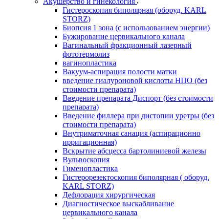
Акушерство и гинекология
Гистероскопия биполярная (оборуд. KARL
STORZ)
Биопсия 1 зона (с использованием энергии)
Бужирование цервикального канала
Вагинальный фракционный лазерный
фототермолиз
вагинопластика
Вакуум-аспирация полости матки
введение гиалуроновой кислоты НПО (без
стоимости препарата)
Введение препарата Диспорт (без стоимости
препарата)
Введение филлера при дистопии уретры (без
стоимости препарата)
Внутриматочная санация (аспирационно
ирригационная)
Вскрытие абсцесса бартолиниевой железы
Вульвоскопия
Гименопластика
Гистерорезектоскопия биполярная ( оборуд.
KARL STORZ)
Дефлорация хирургическая
Диагностическое выскабливание
цервикального канала