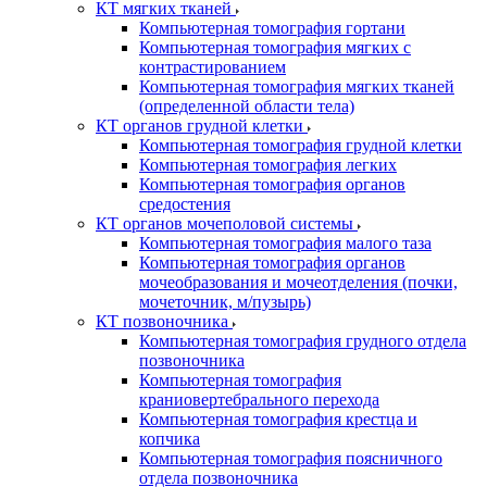
КТ мягких тканей
Компьютерная томография гортани
Компьютерная томография мягких с
контрастированием
Компьютерная томография мягких тканей
(определенной области тела)
КТ органов грудной клетки
Компьютерная томография грудной клетки
Компьютерная томография легких
Компьютерная томография органов
средостения
КТ органов мочеполовой системы
Компьютерная томография малого таза
Компьютерная томография органов
мочеобразования и мочеотделения (почки,
мочеточник, м/пузырь)
КТ позвоночника
Компьютерная томография грудного отдела
позвоночника
Компьютерная томография
краниовертебрального перехода
Компьютерная томография крестца и
копчика
Компьютерная томография поясничного
отдела позвоночника