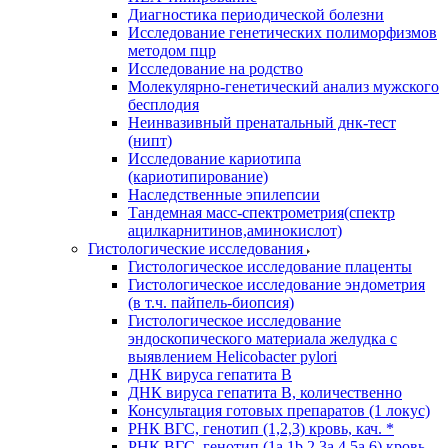
Диагностика периодической болезни
Исследование генетических полиморфизмов
методом пцр
Исследование на родство
Молекулярно-генетический анализ мужского
бесплодия
Неинвазивный пренатальный днк-тест
(нипт)
Исследование кариотипа
(кариотипирование)
Наследственные эпилепсии
Тандемная масс-спектрометрия(спектр
ацилкарнитинов,аминокислот)
Гистологические исследования
Гистологическое исследование плаценты
Гистологическое исследование эндометрия
(в т.ч. пайпель-биопсия)
Гистологическое исследование
эндоскопического материала желудка с
выявлением Helicobacter pylori
ДНК вируса гепатита B
ДНК вируса гепатита B, количественно
Консультация готовых препаратов (1 локус)
РНК ВГC, генотип (1,2,3) кровь, кач. *
РНК ВГC, генотип (1a,1b,2,3a,4,5a,6) кровь,