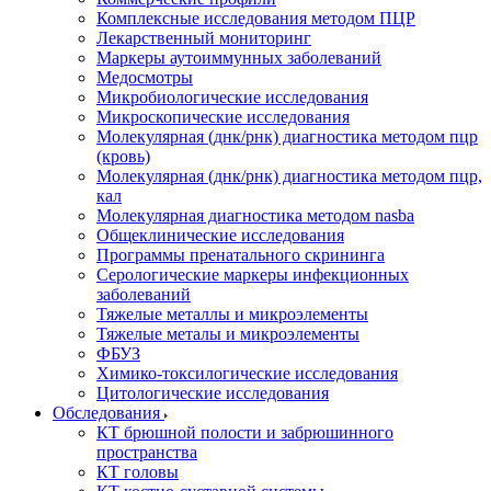
Комплексные исследования методом ПЦР
Лекарственный мониторинг
Маркеры аутоиммунных заболеваний
Медосмотры
Микробиологические исследования
Микроскопические исследования
Молекулярная (днк/рнк) диагностика методом пцр
(кровь)
Молекулярная (днк/рнк) диагностика методом пцр,
кал
Молекулярная диагностика методом nasba
Общеклинические исследования
Программы пренатального скрининга
Серологические маркеры инфекционных
заболеваний
Тяжелые металлы и микроэлементы
Тяжелые металы и микроэлементы
ФБУЗ
Химико-токсилогические исследования
Цитологические исследования
Обследования
КТ брюшной полости и забрюшинного
пространства
КТ головы