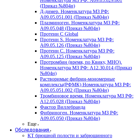
Номенклатура МЗ РФ: A09.05.029.001
(Приказ №804н)
Д-димер. Номенклатура МЗ РФ:
A09.05.051.001 (Приказ №804н)
Плазминоген. Номенклатура МЗ РФ:
A09.05.048 (Приказ №804н)
Протеин C Global
Протеин S. Номенклатура МЗ РФ:
A09.05.126 (Приказ №804н)
Протеин С. Номенклатура МЗ РФ:
A09.05.125 (Приказ №804н)
Протромбин (время, по Квику, МНО).
Номенклатура МЗ РФ: A12.30.014 (Приказ
№804н)
Растворимые фибрин-мономерные
комплексы(РФМК) Номенклатура МЗ РФ:
A09.05.051.002 (Приказ №804н)
Тромбиновое время. Номенклатура МЗ РФ:
A12.05.028 (Приказ №804н)
Фактор Виллебранда
Фибриноген. Номенклатура МЗ РФ:
A09.05.050 (Приказ №804н)
Еще
Обследования
КТ брюшной полости и забрюшинного