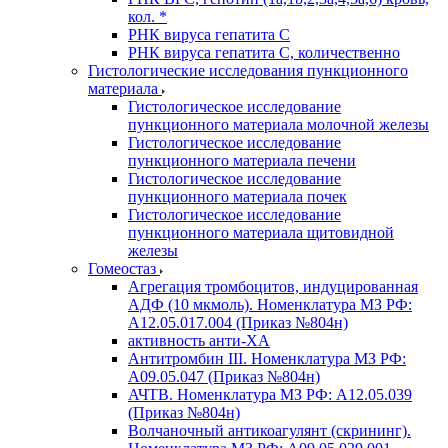
кол. *
РНК вируса гепатита C
РНК вируса гепатита C, количественно
Гистологические исследования пункционного
материала
Гистологическое исследование
пункционного материала молочной железы
Гистологическое исследование
пункционного материала печени
Гистологическое исследование
пункционного материала почек
Гистологическое исследование
пункционного материала щитовидной
железы
Гомеостаз
Агрегация тромбоцитов, индуцированная
АДФ (10 мкмоль). Номенклатура МЗ РФ:
A12.05.017.004 (Приказ №804н)
активность анти-ХА
Антитромбин III. Номенклатура МЗ РФ:
A09.05.047 (Приказ №804н)
АЧТВ. Номенклатура МЗ РФ: A12.05.039
(Приказ №804н)
Волчаночный антикоагулянт (скрининг).