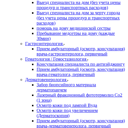
Выезд специалиста на дом (без учета цены
процедур и транспортных расходов)
Выезд специалиста на дом за черту города
(без учета цены процедур и транспортных
расходов)
помощь на дому медицинской сестры
Пребывание медсетры на дому (каждые
30мин)
Гастроэнтерология
Прием амбулаторный (осмотр, консультация)
врача-гастроэнтеролога, первичный
Гематология / Гемостазиология
Консультация специалиста по антиэйджингу
Прием амбулаторный (осмотр, консультация)
врача-гематолога, первичный
Дерматовенерология
Забор биопсийного материала
дерматопанчем
Лазерный фракционный фототермолиз Со2
(1 зона)
Осмотр кожи под лампой Вуда
Осмотр кожи под увеличением
(Дерматоскопия)
Прием амбулаторный (осмотр, консультация)
врача-дерматовенеролога, первичный