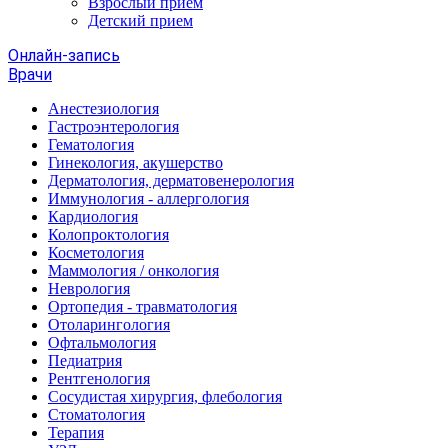
Взрослый прием
Детский прием
Онлайн-запись
Врачи
Анестезиология
Гастроэнтерология
Гематология
Гинекология, акушерство
Дерматология, дерматовенерология
Иммунология - аллергология
Кардиология
Колопроктология
Косметология
Маммология / онкология
Неврология
Ортопедия - травматология
Отоларингология
Офтальмология
Педиатрия
Рентгенология
Сосудистая хирургия, флебология
Стоматология
Терапия