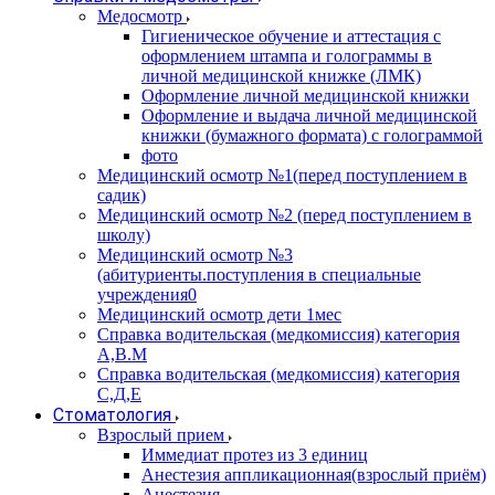
Медосмотр
Гигиеническое обучение и аттестация с
оформлением штампа и голограммы в
личной медицинской книжке (ЛМК)
Оформление личной медицинской книжки
Оформление и выдача личной медицинской
книжки (бумажного формата) с голограммой
фото
Медицинский осмотр №1(перед поступлением в
садик)
Медицинский осмотр №2 (перед поступлением в
школу)
Медицинский осмотр №3
(абитуриенты.поступления в специальные
учреждения0
Медицинский осмотр дети 1мес
Справка водительская (медкомиссия) категория
А,В.М
Справка водительская (медкомиссия) категория
С,Д,Е
Стоматология
Взрослый прием
Иммедиат протез из 3 единиц
Анестезия аппликационная(взрослый приём)
Анестезия