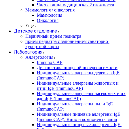
Чистка лица медицинская 2 сложности
Маммология / онкология
Маммология
Онкология
Еще
Детское отделение
Первичный приём педиатра
прием педиатра с заполнением санаторно-
курортной карты
Лаборатория
Аллергология
Immuno CAP
Диагностика пищевой непереносимости
Индивидуальные аллергены деревьев IgE
(ImmunoCAP)
Индивидуальные аллергены животных и
птиц IgE (ImmunoCAP)
Индивидуальные аллергены насекомых и их
ядовIgE (ImmunoCAP)
Индивидуальные аллергены пыли IgE
(ImmunoCAP)
Индивидуальные пищевые аллергены IgE
(ImmunoCAP): Яйцо и компоненты яйца
Индивидуальные пищевые аллергены IgE: