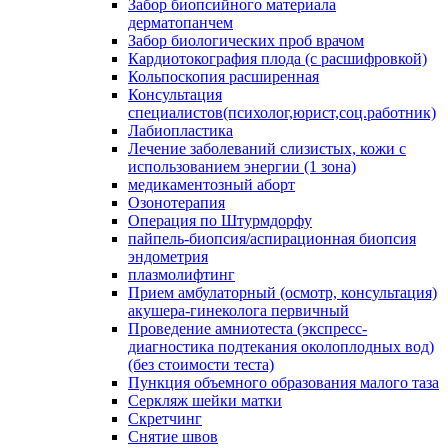
Забор биопсийного материала
дерматопанчем
Забор биологических проб врачом
Кардиотокография плода (с расшифровкой)
Кольпоскопия расширенная
Консультация
специалистов(психолог,юрист,соц.работник)
Лабиопластика
Лечение заболеваний слизистых, кожи с
использованием энергии (1 зона)
медикаментозный аборт
Озонотерапия
Операция по Штурмдорфу
пайпель-биопсия/аспирационная биопсия
эндометрия
плазмолифтинг
Прием амбулаторный (осмотр, консультация)
акушера-гинеколога первичный
Проведение амниотеста (экспресс-
диагностика подтекания околоплодных вод)
(без стоимости теста)
Пункция объемного образования малого таза
Серкляж шейки матки
Скретчинг
Снятие швов