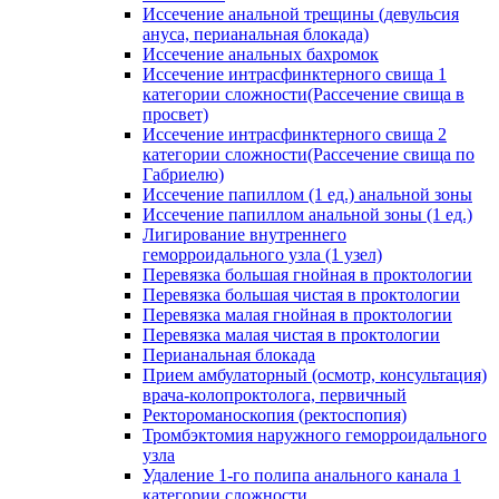
Иссечение анальной трещины (девульсия
ануса, перианальная блокада)
Иссечение анальных бахромок
Иссечение интрасфинктерного свища 1
категории сложности(Рассечение свища в
просвет)
Иссечение интрасфинктерного свища 2
категории сложности(Рассечение свища по
Габриелю)
Иссечение папиллом (1 ед.) анальной зоны
Иссечение папиллом анальной зоны (1 ед.)
Лигирование внутреннего
геморроидального узла (1 узел)
Перевязка большая гнойная в проктологии
Перевязка большая чистая в проктологии
Перевязка малая гнойная в проктологии
Перевязка малая чистая в проктологии
Перианальная блокада
Прием амбулаторный (осмотр, консультация)
врача-колопроктолога, первичный
Ректороманоскопия (ректоспопия)
Тромбэктомия наружного геморроидального
узла
Удаление 1-го полипа анального канала 1
категории сложности