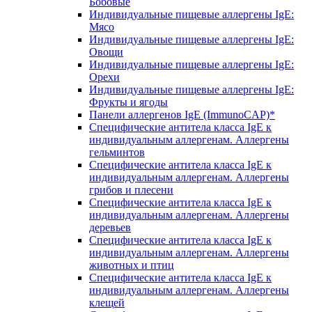
Бобовые
Индивидуальные пищевые аллергены IgE:
Мясо
Индивидуальные пищевые аллергены IgE:
Овощи
Индивидуальные пищевые аллергены IgE:
Орехи
Индивидуальные пищевые аллергены IgE:
Фрукты и ягоды
Панели аллергенов IgE (ImmunoCAP)*
Специфические антитела класса IgE к
индивидуальным аллергенам. Аллергены
гельминтов
Специфические антитела класса IgE к
индивидуальным аллергенам. Аллергены
грибов и плесени
Специфические антитела класса IgE к
индивидуальным аллергенам. Аллергены
деревьев
Специфические антитела класса IgE к
индивидуальным аллергенам. Аллергены
животных и птиц
Специфические антитела класса IgE к
индивидуальным аллергенам. Аллергены
клещей