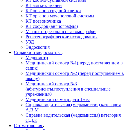
КТ костно-суставной системы
КТ мягких тканей
КТ органов грудной клетки
КТ органов мочеполовой системы
КТ позвоночника
КТ сосудов (ангиография)
Магнитно-резонансная томография
Рентгенографические исследования
УЗД
Эндоскопия
Справки и медосмотры
Медосмотр
Медицинский осмотр №1(перед поступлением в
садик)
Медицинский осмотр №2 (перед поступлением в
школу)
Медицинский осмотр №3
(абитуриенты.поступления в специальные
учреждения0
Медицинский осмотр дети 1мес
Справка водительская (медкомиссия) категория
А,В.М
Справка водительская (медкомиссия) категория
С,Д,Е
Стоматология