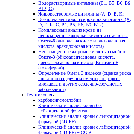
Водорастворимые витамины (B1, B5, B6, В9,
В12, С)
Жирорастворимые витамины (A, D, E, K)
Комплексный анализ крови на витамины (A,
D, E, K, C, B1, B5, B6, В9, B12)
Комплексный анализ крови на
ненасыщенные жирные кислоты семейства
Омега-6 (линолевая кислота, линоленовая
кислота, арахидоновая кислота)
Ненасыщенные жирные кислоты семейства
Омега-3 (эйкозапентаеновая кислота,
докозагексаеновая кислота, Витамин E
(токоферол))
Определение Омега-3 индекса (оценка риска
внезапной сердечной смерти, инфаркта
миокарда и других сердечно-сосудистых
заболеваний)
Гематология
карбоксигемоглобин
Клинический анализ крови без
лейкоцитарной формулы
Клинический анализ крови с лейкоцитарной
формулой (5DIFF)
Клинический анализ крови с лейкоцитарной
формулой (5DIFF) + СОЭ