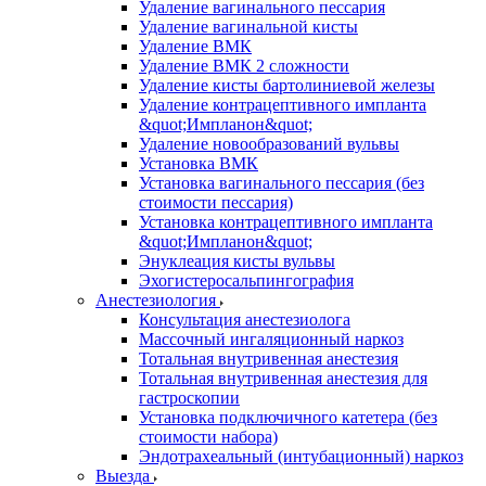
Удаление вагинального пессария
Удаление вагинальной кисты
Удаление ВМК
Удаление ВМК 2 сложности
Удаление кисты бартолиниевой железы
Удаление контрацептивного импланта
&quot;Импланон&quot;
Удаление новообразований вульвы
Установка ВМК
Установка вагинального пессария (без
стоимости пессария)
Установка контрацептивного импланта
&quot;Импланон&quot;
Энуклеация кисты вульвы
Эхогистеросальпингография
Анестезиология
Консультация анестезиолога
Массочный ингаляционный наркоз
Тотальная внутривенная анестезия
Тотальная внутривенная анестезия для
гастроскопии
Установка подключичного катетера (без
стоимости набора)
Эндотрахеальный (интубационный) наркоз
Выезда