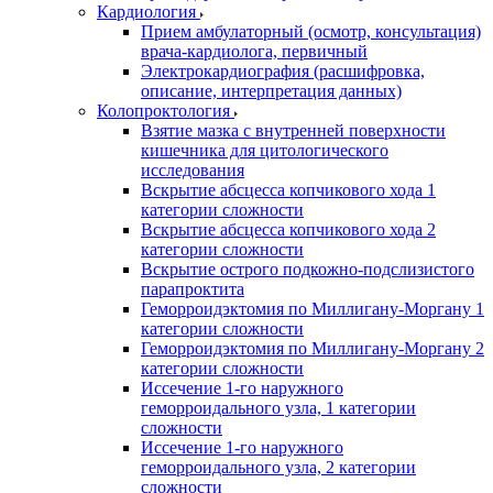
Кардиология
Прием амбулаторный (осмотр, консультация)
врача-кардиолога, первичный
Электрокардиография (расшифровка,
описание, интерпретация данных)
Колопроктология
Взятие мазка с внутренней поверхности
кишечника для цитологического
исследования
Вскрытие абсцесса копчикового хода 1
категории сложности
Вскрытие абсцесса копчикового хода 2
категории сложности
Вскрытие острого подкожно-подслизистого
парапроктита
Геморроидэктомия по Миллигану-Моргану 1
категории сложности
Геморроидэктомия по Миллигану-Моргану 2
категории сложности
Иссечение 1-го наружного
геморроидального узла, 1 категории
сложности
Иссечение 1-го наружного
геморроидального узла, 2 категории
сложности