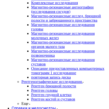
Комплексные исследования
Магнитно-резонансные ангиографии
(исследования сосудов)
Магнитно-резонансные исслед. брюшной
полости и забрюшинного пространства
Магнитно-резонансные исследования
головы
Магнитно-резонансные исследования
молочных желез
Магнитно-резонансные исследования
органов малого таза
Магнитно-резонансные исследования
позвоночника
Магнитно-резонансные исследования
суставов
Описание предоставленных компьютерных
томограмм 1 исследование
повторная запись диска
Рентгенографические исследования
Рентген брюшной полости
Рентген головы
Рентген грудной клетки
Рентген костей и суставов
Еще
Справки и медосмотры