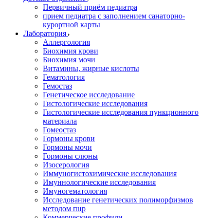
Первичный приём педиатра
прием педиатра с заполнением санаторно-
курортной карты
Лаборатория
Аллергология
Биохимия крови
Биохимия мочи
Витамины, жирные кислоты
Гематология
Гемостаз
Генетическое исследование
Гистологические исследования
Гистологические исследования пункционного
материала
Гомеостаз
Гормоны крови
Гормоны мочи
Гормоны слюны
Изосерология
Иммуногистохимические исследования
Имуннологические исследования
Имуногематология
Исследование генетических полиморфизмов
методом пцр
Коммерческие профили