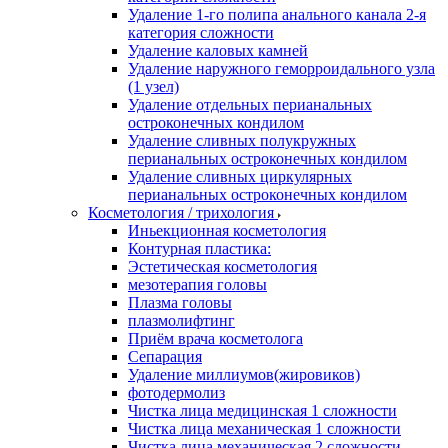
Удаление 1-го полипа анального канала 2-я
категория сложности
Удаление каловых камней
Удаление наружного геморроидального узла
(1 узел)
Удаление отдельных перианальных
остроконечных кондилом
Удаление сливных полукружных
перианальных остроконечных кондилом
Удаление сливных циркулярных
перианальных остроконечных кондилом
Косметология / трихология
Иньекционная косметология
Контурная пластика:
Эстетическая косметология
мезотерапия головы
Плазма головы
плазмолифтинг
Приём врача косметолога
Сепарация
Удаление миллиумов(жировиков)
фотодермолиз
Чистка лица медицинская 1 сложности
Чистка лица механическая 1 сложности
Чистка лица механическая 2 сложности