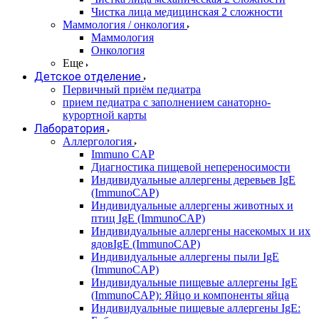
Чистка лица медицинская 2 сложности
Маммология / онкология
Маммология
Онкология
Еще
Детское отделение
Первичный приём педиатра
прием педиатра с заполнением санаторно-
курортной карты
Лаборатория
Аллергология
Immuno CAP
Диагностика пищевой непереносимости
Индивидуальные аллергены деревьев IgE
(ImmunoCAP)
Индивидуальные аллергены животных и
птиц IgE (ImmunoCAP)
Индивидуальные аллергены насекомых и их
ядовIgE (ImmunoCAP)
Индивидуальные аллергены пыли IgE
(ImmunoCAP)
Индивидуальные пищевые аллергены IgE
(ImmunoCAP): Яйцо и компоненты яйца
Индивидуальные пищевые аллергены IgE: