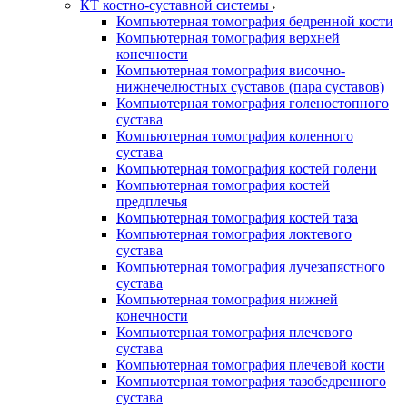
КТ костно-суставной системы
Компьютерная томография бедренной кости
Компьютерная томография верхней
конечности
Компьютерная томография височно-
нижнечелюстных суставов (пара суставов)
Компьютерная томография голеностопного
сустава
Компьютерная томография коленного
сустава
Компьютерная томография костей голени
Компьютерная томография костей
предплечья
Компьютерная томография костей таза
Компьютерная томография локтевого
сустава
Компьютерная томография лучезапястного
сустава
Компьютерная томография нижней
конечности
Компьютерная томография плечевого
сустава
Компьютерная томография плечевой кости
Компьютерная томография тазобедренного
сустава