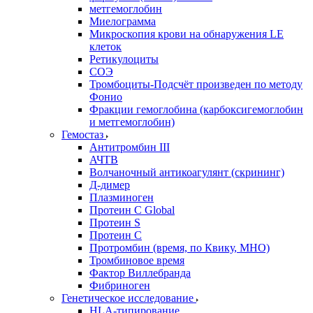
метгемоглобин
Миелограмма
Микроскопия крови на обнаружения LE
клеток
Ретикулоциты
СОЭ
Тромбоциты-Подсчёт произведен по методу
Фонио
Фракции гемоглобина (карбоксигемоглобин
и метгемоглобин)
Гемостаз
Антитромбин III
АЧТВ
Волчаночный антикоагулянт (скрининг)
Д-димер
Плазминоген
Протеин C Global
Протеин S
Протеин С
Протромбин (время, по Квику, МНО)
Тромбиновое время
Фактор Виллебранда
Фибриноген
Генетическое исследование
HLA-типирование