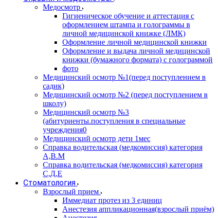
Медосмотр
Гигиеническое обучение и аттестация с
оформлением штампа и голограммы в
личной медицинской книжке (ЛМК)
Оформление личной медицинской книжки
Оформление и выдача личной медицинской
книжки (бумажного формата) с голограммой
фото
Медицинский осмотр №1(перед поступлением в
садик)
Медицинский осмотр №2 (перед поступлением в
школу)
Медицинский осмотр №3
(абитуриенты.поступления в специальные
учреждения0
Медицинский осмотр дети 1мес
Справка водительская (медкомиссия) категория
А,В.М
Справка водительская (медкомиссия) категория
С,Д,Е
Стоматология
Взрослый прием
Иммедиат протез из 3 единиц
Анестезия аппликационная(взрослый приём)
Анестезия