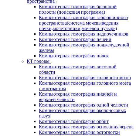
пространства
Компьютерная томография брюшной
полости (поисковая программа)
Компьютерная томография забрюшинного
пространства(система мочевыведения
почки,мочеточники,мочевой пузырь)
Компьютерная томография надпочечников
Компьютерная томография печени
Компьютерная томография поджелудочной
железы
Компьютерная томография почек
КТ головы
Компьютерная томография височной
области
Компьютерная томография головного мозга
Компьютерная томография головного мозга
с контрастом
Компьютерная томография нижней и
верхней челюсти
Компьютерная томография одной челюсти
Компьютерная томография околоносовых
пазух
Компьютерная томография орбит
Компьютерная томография основания черепа
Компьютерная томография ротоглотки