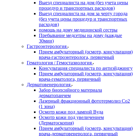
Выезд специалиста на дом (без учета цены
процедур и транспортных расходов)
Выезд специалиста на дом за черту города
(без учета цены процедур и транспортных
расходов)
помощь на дому медицинской сестры
Пребывание медсетры на дому (каждые
30мин)
Гастроэнтерология
Прием амбулаторный (осмотр, консультация)
врача-гастроэнтеролога, первичный
Гематология / Гемостазиология
Консультация специалиста по антиэйджингу
Прием амбулаторный (осмотр, консультация)
врача-гематолога, первичный
Дерматовенерология
Забор биопсийного материала
дерматопанчем
Лазерный фракционный фототермолиз Со2
(1 зона)
Осмотр кожи под лампой Вуда
Осмотр кожи под увеличением
(Дерматоскопия)
Прием амбулаторный (осмотр, консультация)
врача-дерматовенеролога, первичный