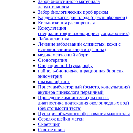
Забор биопсийного материала
дерматопанчем
Забор биологических проб врачом
Кардиотокография плода (с расшифровкой)
Кольпоскопия расширенная
Консультация
специалистов(психолог,юрист,соц.работник)
Лабиопластика
Лечение заболеваний слизистых, кожи с
использованием энергии (1 зона)
медикаментозный аборт
Озонотерапия
Операция по Штурмдорфу
пайпель-биопсия/аспирационная биопсия
эндометрия
плазмолифтинг
Прием амбулаторный (осмотр, консультация)
акушера-гинеколога первичный
Проведение амниотеста (экспресс-
диагностика подтекания околоплодных вод)
(без стоимости теста)
Пункция объемного образования малого таза
Серкляж шейки матки
Скретчинг
Снятие швов