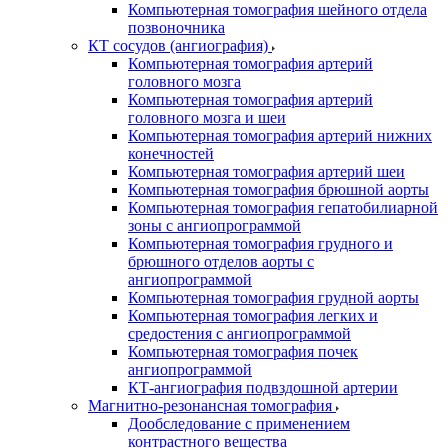
Компьютерная томография шейного отдела
позвоночника
КТ сосудов (ангиография)
Компьютерная томография артерий
головного мозга
Компьютерная томография артерий
головного мозга и шеи
Компьютерная томография артерий нижних
конечностей
Компьютерная томография артерий шеи
Компьютерная томография брюшной аорты
Компьютерная томография гепатобилиарной
зоны с ангиопрограммой
Компьютерная томография грудного и
брюшного отделов аорты с
ангиопрограммой
Компьютерная томография грудной аорты
Компьютерная томография легких и
средостения с ангиопрограммой
Компьютерная томография почек
ангиопрограммой
КТ-ангиография подвздошной артерии
Магнитно-резонансная томография
Дообследование с применением
контрастного вещества