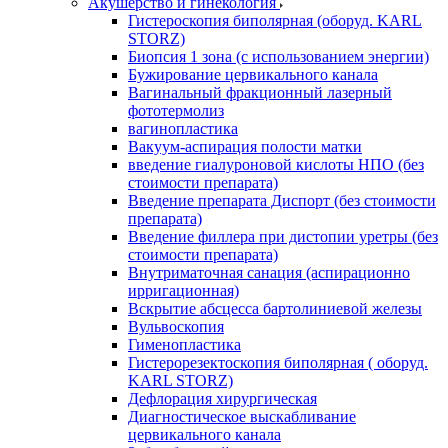
Акушерство и гинекология
Гистероскопия биполярная (оборуд. KARL
STORZ)
Биопсия 1 зона (с использованием энергии)
Бужирование цервикального канала
Вагинальный фракционный лазерный
фототермолиз
вагинопластика
Вакуум-аспирация полости матки
введение гиалуроновой кислоты НПО (без
стоимости препарата)
Введение препарата Диспорт (без стоимости
препарата)
Введение филлера при дистопии уретры (без
стоимости препарата)
Внутриматочная санация (аспирационно
ирригационная)
Вскрытие абсцесса бартолиниевой железы
Вульвоскопия
Гименопластика
Гистерорезектоскопия биполярная ( оборуд.
KARL STORZ)
Дефлорация хирургическая
Диагностическое выскабливание
цервикального канала