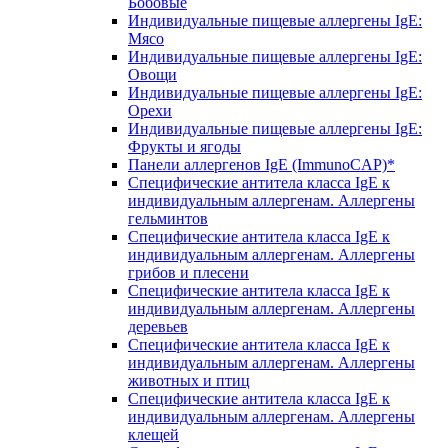
Бобовые
Индивидуальные пищевые аллергены IgE:
Мясо
Индивидуальные пищевые аллергены IgE:
Овощи
Индивидуальные пищевые аллергены IgE:
Орехи
Индивидуальные пищевые аллергены IgE:
Фрукты и ягоды
Панели аллергенов IgE (ImmunoCAP)*
Специфические антитела класса IgE к
индивидуальным аллергенам. Аллергены
гельминтов
Специфические антитела класса IgE к
индивидуальным аллергенам. Аллергены
грибов и плесени
Специфические антитела класса IgE к
индивидуальным аллергенам. Аллергены
деревьев
Специфические антитела класса IgE к
индивидуальным аллергенам. Аллергены
животных и птиц
Специфические антитела класса IgE к
индивидуальным аллергенам. Аллергены
клещей