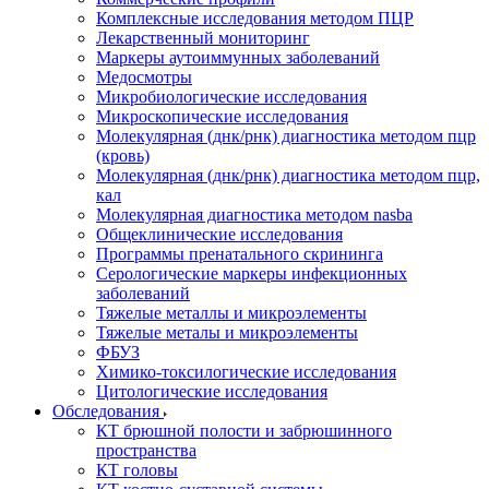
Комплексные исследования методом ПЦР
Лекарственный мониторинг
Маркеры аутоиммунных заболеваний
Медосмотры
Микробиологические исследования
Микроскопические исследования
Молекулярная (днк/рнк) диагностика методом пцр
(кровь)
Молекулярная (днк/рнк) диагностика методом пцр,
кал
Молекулярная диагностика методом nasba
Общеклинические исследования
Программы пренатального скрининга
Серологические маркеры инфекционных
заболеваний
Тяжелые металлы и микроэлементы
Тяжелые металы и микроэлементы
ФБУЗ
Химико-токсилогические исследования
Цитологические исследования
Обследования
КТ брюшной полости и забрюшинного
пространства
КТ головы