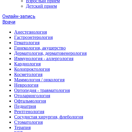
Взрослый прием
Детский прием
Онлайн-запись
Врачи
Анестезиология
Гастроэнтерология
Гематология
Гинекология, акушерство
Дерматология, дерматовенерология
Иммунология - аллергология
Кардиология
Колопроктология
Косметология
Маммология / онкология
Неврология
Ортопедия - травматология
Отоларингология
Офтальмология
Педиатрия
Рентгенология
Сосудистая хирургия, флебология
Стоматология
Терапия