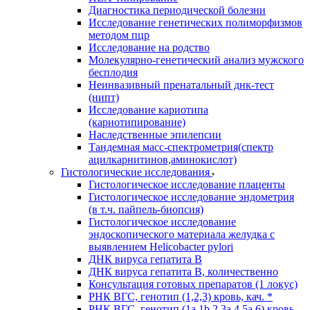
Диагностика периодической болезни
Исследование генетических полиморфизмов
методом пцр
Исследование на родство
Молекулярно-генетический анализ мужского
бесплодия
Неинвазивный пренатальный днк-тест
(нипт)
Исследование кариотипа
(кариотипирование)
Наследственные эпилепсии
Тандемная масс-спектрометрия(спектр
ацилкарнитинов,аминокислот)
Гистологические исследования
Гистологическое исследование плаценты
Гистологическое исследование эндометрия
(в т.ч. пайпель-биопсия)
Гистологическое исследование
эндоскопического материала желудка с
выявлением Helicobacter pylori
ДНК вируса гепатита B
ДНК вируса гепатита B, количественно
Консультация готовых препаратов (1 локус)
РНК ВГC, генотип (1,2,3) кровь, кач. *
РНК ВГC, генотип (1a,1b,2,3a,4,5a,6) кровь,