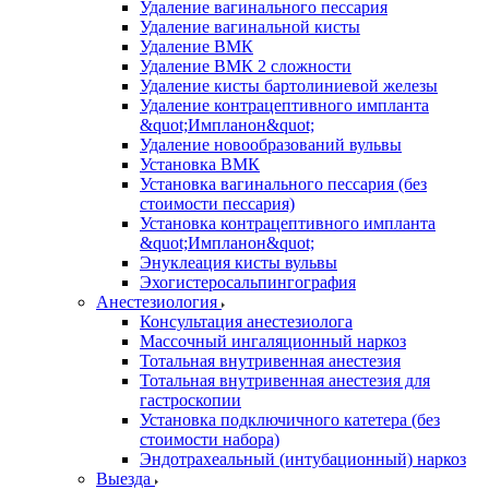
Удаление вагинального пессария
Удаление вагинальной кисты
Удаление ВМК
Удаление ВМК 2 сложности
Удаление кисты бартолиниевой железы
Удаление контрацептивного импланта
&quot;Импланон&quot;
Удаление новообразований вульвы
Установка ВМК
Установка вагинального пессария (без
стоимости пессария)
Установка контрацептивного импланта
&quot;Импланон&quot;
Энуклеация кисты вульвы
Эхогистеросальпингография
Анестезиология
Консультация анестезиолога
Массочный ингаляционный наркоз
Тотальная внутривенная анестезия
Тотальная внутривенная анестезия для
гастроскопии
Установка подключичного катетера (без
стоимости набора)
Эндотрахеальный (интубационный) наркоз
Выезда