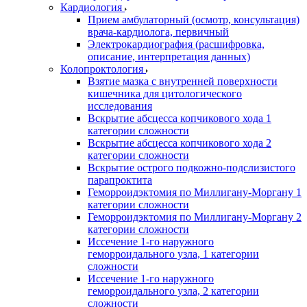
Кардиология
Прием амбулаторный (осмотр, консультация)
врача-кардиолога, первичный
Электрокардиография (расшифровка,
описание, интерпретация данных)
Колопроктология
Взятие мазка с внутренней поверхности
кишечника для цитологического
исследования
Вскрытие абсцесса копчикового хода 1
категории сложности
Вскрытие абсцесса копчикового хода 2
категории сложности
Вскрытие острого подкожно-подслизистого
парапроктита
Геморроидэктомия по Миллигану-Моргану 1
категории сложности
Геморроидэктомия по Миллигану-Моргану 2
категории сложности
Иссечение 1-го наружного
геморроидального узла, 1 категории
сложности
Иссечение 1-го наружного
геморроидального узла, 2 категории
сложности