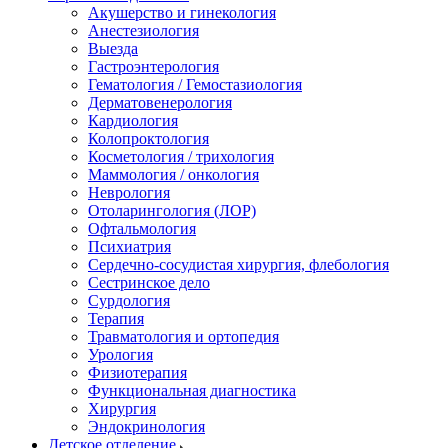
Акушерство и гинекология
Анестезиология
Выезда
Гастроэнтерология
Гематология / Гемостазиология
Дерматовенерология
Кардиология
Колопроктология
Косметология / трихология
Маммология / онкология
Неврология
Отоларингология (ЛОР)
Офтальмология
Психиатрия
Сердечно-сосудистая хирургия, флебология
Сестринское дело
Сурдология
Терапия
Травматология и ортопедия
Урология
Физиотерапия
Функциональная диагностика
Хирургия
Эндокринология
Детское отделение