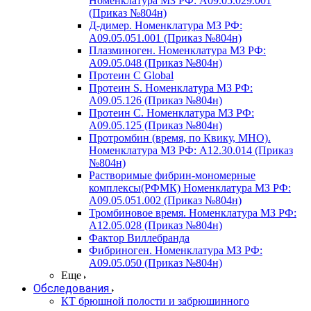
Номенклатура МЗ РФ: A09.05.029.001
(Приказ №804н)
Д-димер. Номенклатура МЗ РФ:
A09.05.051.001 (Приказ №804н)
Плазминоген. Номенклатура МЗ РФ:
A09.05.048 (Приказ №804н)
Протеин C Global
Протеин S. Номенклатура МЗ РФ:
A09.05.126 (Приказ №804н)
Протеин С. Номенклатура МЗ РФ:
A09.05.125 (Приказ №804н)
Протромбин (время, по Квику, МНО).
Номенклатура МЗ РФ: A12.30.014 (Приказ
№804н)
Растворимые фибрин-мономерные
комплексы(РФМК) Номенклатура МЗ РФ:
A09.05.051.002 (Приказ №804н)
Тромбиновое время. Номенклатура МЗ РФ:
A12.05.028 (Приказ №804н)
Фактор Виллебранда
Фибриноген. Номенклатура МЗ РФ:
A09.05.050 (Приказ №804н)
Еще
Обследования
КТ брюшной полости и забрюшинного