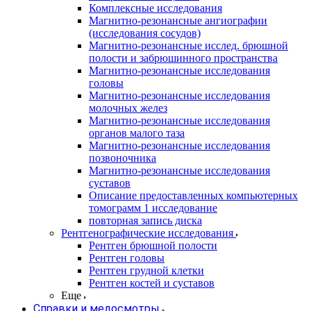
Комплексные исследования
Магнитно-резонансные ангиографии
(исследования сосудов)
Магнитно-резонансные исслед. брюшной
полости и забрюшинного пространства
Магнитно-резонансные исследования
головы
Магнитно-резонансные исследования
молочных желез
Магнитно-резонансные исследования
органов малого таза
Магнитно-резонансные исследования
позвоночника
Магнитно-резонансные исследования
суставов
Описание предоставленных компьютерных
томограмм 1 исследование
повторная запись диска
Рентгенографические исследования
Рентген брюшной полости
Рентген головы
Рентген грудной клетки
Рентген костей и суставов
Еще
Справки и медосмотры