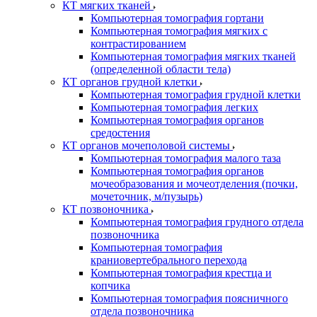
КТ мягких тканей
Компьютерная томография гортани
Компьютерная томография мягких с
контрастированием
Компьютерная томография мягких тканей
(определенной области тела)
КТ органов грудной клетки
Компьютерная томография грудной клетки
Компьютерная томография легких
Компьютерная томография органов
средостения
КТ органов мочеполовой системы
Компьютерная томография малого таза
Компьютерная томография органов
мочеобразования и мочеотделения (почки,
мочеточник, м/пузырь)
КТ позвоночника
Компьютерная томография грудного отдела
позвоночника
Компьютерная томография
краниовертебрального перехода
Компьютерная томография крестца и
копчика
Компьютерная томография поясничного
отдела позвоночника