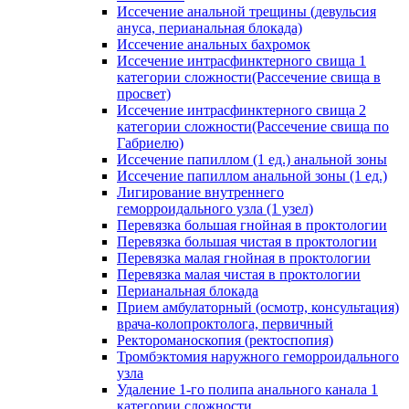
Иссечение анальной трещины (девульсия
ануса, перианальная блокада)
Иссечение анальных бахромок
Иссечение интрасфинктерного свища 1
категории сложности(Рассечение свища в
просвет)
Иссечение интрасфинктерного свища 2
категории сложности(Рассечение свища по
Габриелю)
Иссечение папиллом (1 ед.) анальной зоны
Иссечение папиллом анальной зоны (1 ед.)
Лигирование внутреннего
геморроидального узла (1 узел)
Перевязка большая гнойная в проктологии
Перевязка большая чистая в проктологии
Перевязка малая гнойная в проктологии
Перевязка малая чистая в проктологии
Перианальная блокада
Прием амбулаторный (осмотр, консультация)
врача-колопроктолога, первичный
Ректороманоскопия (ректоспопия)
Тромбэктомия наружного геморроидального
узла
Удаление 1-го полипа анального канала 1
категории сложности