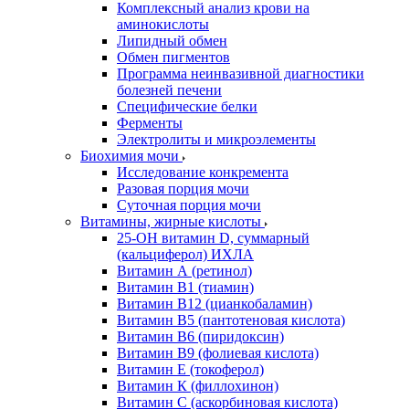
Комплексный анализ крови на
аминокислоты
Липидный обмен
Обмен пигментов
Программа неинвазивной диагностики
болезней печени
Специфические белки
Ферменты
Электролиты и микроэлементы
Биохимия мочи
Исследование конкремента
Разовая порция мочи
Суточная порция мочи
Витамины, жирные кислоты
25-OH витамин D, суммарный
(кальциферол) ИХЛА
Витамин А (ретинол)
Витамин В1 (тиамин)
Витамин В12 (цианкобаламин)
Витамин В5 (пантотеновая кислота)
Витамин В6 (пиридоксин)
Витамин В9 (фолиевая кислота)
Витамин Е (токоферол)
Витамин К (филлохинон)
Витамин С (аскорбиновая кислота)