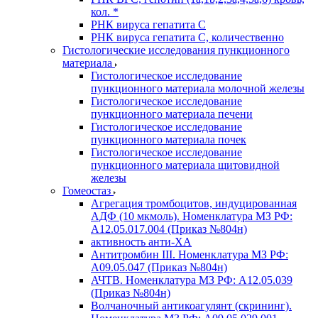
кол. *
РНК вируса гепатита C
РНК вируса гепатита C, количественно
Гистологические исследования пункционного
материала
Гистологическое исследование
пункционного материала молочной железы
Гистологическое исследование
пункционного материала печени
Гистологическое исследование
пункционного материала почек
Гистологическое исследование
пункционного материала щитовидной
железы
Гомеостаз
Агрегация тромбоцитов, индуцированная
АДФ (10 мкмоль). Номенклатура МЗ РФ:
A12.05.017.004 (Приказ №804н)
активность анти-ХА
Антитромбин III. Номенклатура МЗ РФ:
A09.05.047 (Приказ №804н)
АЧТВ. Номенклатура МЗ РФ: A12.05.039
(Приказ №804н)
Волчаночный антикоагулянт (скрининг).