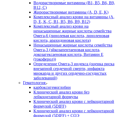
Водорастворимые витамины (B1, B5, B6, В9,
В12, С)
Жирорастворимые витамины (A, D, E, K)
Комплексный анализ крови на витамины (A,
D, E, K, C, B1, B5, B6, В9, B12)
Комплексный анализ крови на
ненасыщенные жирные кислоты семейства
Омега-6 (линолевая кислота, линоленовая
кислота, арахидоновая кислота)
Ненасыщенные жирные кислоты семейства
Омега-3 (эйкозапентаеновая кислота,
докозагексаеновая кислота, Витамин E
(токоферол))
Определение Омега-3 индекса (оценка риска
внезапной сердечной смерти, инфаркта
миокарда и других сердечно-сосудистых
заболеваний)
Гематология
карбоксигемоглобин
Клинический анализ крови без
лейкоцитарной формулы
Клинический анализ крови с лейкоцитарной
формулой (5DIFF)
Клинический анализ крови с лейкоцитарной
формулой (5DIFF) + СОЭ