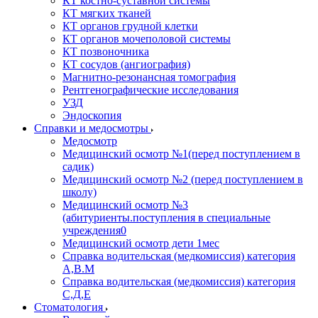
КТ костно-суставной системы
КТ мягких тканей
КТ органов грудной клетки
КТ органов мочеполовой системы
КТ позвоночника
КТ сосудов (ангиография)
Магнитно-резонансная томография
Рентгенографические исследования
УЗД
Эндоскопия
Справки и медосмотры
Медосмотр
Медицинский осмотр №1(перед поступлением в
садик)
Медицинский осмотр №2 (перед поступлением в
школу)
Медицинский осмотр №3
(абитуриенты.поступления в специальные
учреждения0
Медицинский осмотр дети 1мес
Справка водительская (медкомиссия) категория
А,В.М
Справка водительская (медкомиссия) категория
С,Д,Е
Стоматология