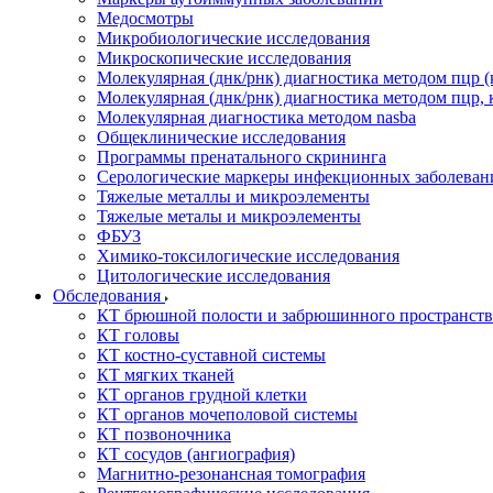
Медосмотры
Микробиологические исследования
Микроскопические исследования
Молекулярная (днк/рнк) диагностика методом пцр (
Молекулярная (днк/рнк) диагностика методом пцр, 
Молекулярная диагностика методом nasba
Общеклинические исследования
Программы пренатального скрининга
Серологические маркеры инфекционных заболеван
Тяжелые металлы и микроэлементы
Тяжелые металы и микроэлементы
ФБУЗ
Химико-токсилогические исследования
Цитологические исследования
Обследования
КТ брюшной полости и забрюшинного пространств
КТ головы
КТ костно-суставной системы
КТ мягких тканей
КТ органов грудной клетки
КТ органов мочеполовой системы
КТ позвоночника
КТ сосудов (ангиография)
Магнитно-резонансная томография