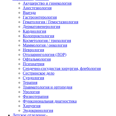
Акушерство и гинекология
Анестезиология
Выезда
Гастроэнтерология
Гематология / Гемостазиология
Дерматовенерология
Кардиология
Колопроктология
Косметология / трихология
Маммология / онкология
Неврология
Отоларингология (ЛОР)
Офтальмология
Психиатрия
Сердечно-сосудистая хирургия, флебология
Сестринское дело
Сурдология
Терапия
Травматология и ортопедия
Урология
Физиотерапия
Функциональная диагностика
Хирургия
Эндокринология
Детское отделение