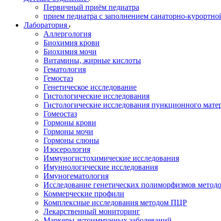
Первичный приём педиатра
прием педиатра с заполнением санаторно-курортно
Лаборатория
Аллергология
Биохимия крови
Биохимия мочи
Витамины, жирные кислоты
Гематология
Гемостаз
Генетическое исследование
Гистологические исследования
Гистологические исследования пункционного мате
Гомеостаз
Гормоны крови
Гормоны мочи
Гормоны слюны
Изосерология
Иммуногистохимические исследования
Имуннологические исследования
Имуногематология
Исследование генетических полиморфизмов метод
Коммерческие профили
Комплексные исследования методом ПЦР
Лекарственный мониторинг
Маркеры аутоиммунных заболеваний