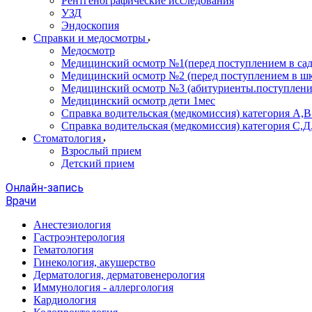
Рентгенографические исследования
УЗД
Эндоскопия
Справки и медосмотры
Медосмотр
Медицинский осмотр №1(перед поступлением в сад
Медицинский осмотр №2 (перед поступлением в шк
Медицинский осмотр №3 (абитуриенты.поступлени
Медицинский осмотр дети 1мес
Справка водительская (медкомиссия) категория А,
Справка водительская (медкомиссия) категория С,Д
Стоматология
Взрослый прием
Детский прием
Онлайн-запись
Врачи
Анестезиология
Гастроэнтерология
Гематология
Гинекология, акушерство
Дерматология, дерматовенерология
Иммунология - аллергология
Кардиология