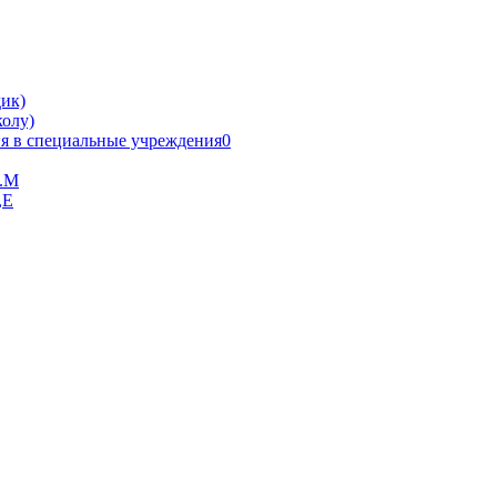
ик)
олу)
я в специальные учреждения0
В.М
,Е