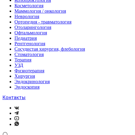
Колопроктология
Косметология
Маммология / онкология
Неврология
Ортопедия - травматология
Отоларингология
Офтальмология
Педиатрия
Рентгенология
Сосудистая хирургия, флебология
Стоматология
Терапия
УЗД
Физиотерапия
Хирургия
Эндокринология
Эндоскопия
Контакты